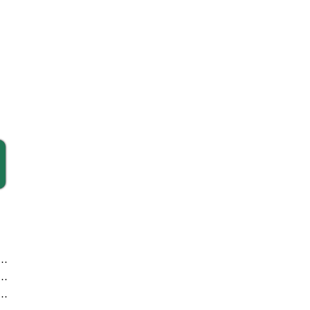
方售后服务中心｜网点地址与售后热线（2026年6月最新）
方售后服务中心｜网点地址及售后热线（2026年6月最新）
务中心｜详细地址与官方热线权威信息公示（2026年6月最新）