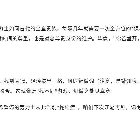
广场写字楼10层06室（需提前预约）
心写字楼B座13层07室（需提前预约）
安国际中心E座6楼10室（需提前预约）
B座17层1707室（需提前预约）
劳力士如同古代的皇室贵族，每隔几年就需要一次全方位的“保
写字楼A座10层1002室（需提前预约）
对时间的尊重，也是对您尊贵身份的维护。毕竟，“你若盛开
心东1幢20楼2002室（需提前预约）
街70号华润万象城写字楼（鄂尔多斯大厦）23层2326室（需
州中心写字楼21层2102室（需提前预约）
力士售后服务中心（需提前预约）
售后服务中心（需提前预约）
。找到表冠，轻轻拔出一格，顺时针微调（注意，是微调哦
售后服务中心（需提前预约）
吻合。这就像玩“找不同”游戏，细微之处见真章。
售后服务中心（需提前预约）
士售后服务中心（需提前预约）
希望您的劳力士从此告别“拖延症”，咱们下次江湖再见，记
士售后服务中心（需提前预约）
士售后服务中心（需提前预约）
力士售后服务中心（需提前预约）