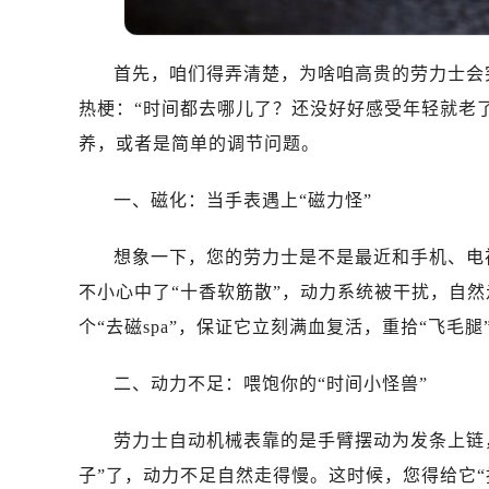
温州市鹿城区锦绣路1067号置信广场
哈尔滨市道里区友谊西路600号富力中
大连市中山区人民路15号国际金融大
首先，咱们得弄清楚，为啥咱高贵的劳力士会
佛山市禅城区季华五路57号万科金融中
热梗：“时间都去哪儿了？还没好好感受年轻就老
东莞市东城街道鸿福东路1号民盈国贸
养，或者是简单的调节问题。
无锡市梁溪区人民中路139号恒隆广场
南通市崇川区工农路57号圆融广场写字
一、磁化：当手表遇上“磁力怪”
苏州市苏州工业园区星港街199号苏州
武汉市江汉区解放大道686号世界贸易
想象一下，您的劳力士是不是最近和手机、电
南宁市青秀区金湖路59号地王大厦12
不小心中了“十香软筋散”，动力系统被干扰，自
合肥市蜀山区潜山路111号万象城华润
个“去磁spa”，保证它立刻满血复活，重拾“飞毛腿
泉州市丰泽区宝洲路729号浦西万达中
青岛市南区山东路6号华润大厦B座2
二、动力不足：喂饱你的“时间小怪兽”
烟台市芝罘区胜利路139号万达金融中
长春市朝阳区西安大路727号中银大厦
劳力士自动机械表靠的是手臂摆动为发条上链
贵阳市南明区都司高架桥路33号亨特
子”了，动力不足自然走得慢。这时候，您得给它“