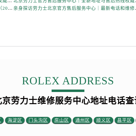
北京劳力士官方售后服务中心｜服务热线及详细地址权威信息公示（2026年6月最新）
北京劳力士官方售后服
后服务中心（需提前预约）
亲身探访劳力士北京官方售后服务中心｜热线与地址（2026年6月最新）
亲身探访劳力士北京官
售后服务中心（需提前预约）
售后服务中心（需提前预约）
售后服务中心（需提前预约）
售后服务中心（需提前预约）
士售后服务中心（需提前预约）
后服务中心（需提前预约）
街交叉口劳力士售后服务中心（需提前预约）
得利名表维修授权店1楼劳力士售后服务中心（需提前预约）
ROLEX ADDRESS
得利名表维修授权店1楼劳力士售后服务中心（需提前预约）
国际中心D座11层1102室劳力士售后服务中心（需提前预约）
广场W3座6层602室劳力士售后服务中心（需提前预约）
北京劳力士维修服务中心地址电话查
先天下劳力士售后服务中心（需提前预约）
特大街劳力士售后服务中心（需提前预约）
区
海淀区
门头沟区
房山区
通州区
顺义区
昌平区
街劳力士售后服务中心（需提前预约）
3号王府井百货名表维修劳力士售后服务中心（需提前预约）