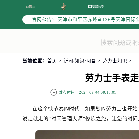
北京市东城区东长安街1号东方广场写
北京市朝阳区建国门外大街甲6号华熙
官网公告>
天津市和平区赤峰道136号天津国际金
上海市徐汇区虹桥路3号港汇中心写字楼
上海市黄浦区南京东路299号宏伊国
南京市秦淮区中山南路1号（新街口）
常州市新北区龙锦路1590号现代传媒
当前位置：
首页
>
新闻/知识/问答
>
劳力士知识
>
徐州市鼓楼区淮海东路29号苏宁广场I
扬州市邗江区国展路29号星耀天地写字
劳力士手表
盐城市盐都区世纪大道5号盐城金融城写
泰州市海陵区永定东路399号置地商
发布时间：2024-09-04 09:15:01
宁波市江北区大闸南路500号来福士广
杭州市上城区钱江路1366号华润大厦
在这个快节奏的时代，如果您的劳力士也开始“
金华市金东区东市南街777号金华万达
说走就走的“时间管理大师”修炼之旅，让您的时
绍兴市越城区胜利东路379号世茂天
嘉兴市南湖区广益路705号嘉兴世界贸