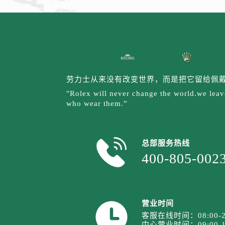
内蒙古自治区赤峰市红山区哈达街劳
内蒙古自治区鄂尔多斯市东胜区伊金
内蒙古自治区呼伦贝尔市海拉尔区中
内蒙古自治区通辽市科尔沁区明仁大
内蒙古自治区乌海市海勃湾区人民南
内蒙古自治区乌兰察布市集宁区恩和
劳力士从来没有改变世界，而是把它留给佩
内蒙古自治区锡林郭勒盟市锡林浩特
"Rolex will never change the world.we leave
内蒙古自治区兴安盟市乌兰浩特市兴
who wear them.”
山西省大同市平城区迎宾街劳力士售
山西省晋城市城区黄华街劳力士售后
总部服务热线
山西省晋中市榆次区顺城街劳力士售
400-805-002
山西省临汾市尧都区解放路劳力士售
山西省吕梁市离石区永宁中路与建设
山西省朔州市朔城区怡西路与鄯阳西
山西省忻州市忻府区和平东街与七一
营业时间
山西省阳泉市郊区平阳东街与新城大
客服在线时间：08:00-2
中心营业时间：09:00-1