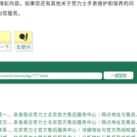
力士售后服务中心（需提前预约）
精彩内容。如果您还有其他关于劳力士手表维护和保养的问
路交叉口劳力士售后服务中心（需提前预约）
为您服务。
售后服务中心（需提前预约）
售后服务中心（需提前预约）
售后服务中心（需提前预约）
后服务中心（需提前预约）
一下
去提问
售后服务中心（需提前预约）
力士售后服务中心（需提前预约）
经街交汇处劳力士售后服务中心（需提前预约）
一键复制
售后服务中心（需提前预约）
劳力士售后服务中心（需提前预约）
后服务中心（需提前预约）
后服务中心（需提前预约）
后服务中心（需提前预约）
亲身探访劳力士北京官方售后服务中心｜全新地址电话一览（2026年7月最新）
亲身探访劳力士北京官
后服务中心（需提前预约）
亲身探访劳力士北京官方售后服务中心｜网点地址及官方服务电话（2026年6月最新）
亲身探访劳力士北京官
亲身探访劳力士北京官方售后服务中心｜完整地址与联系电话（2026年6月最新）
北京劳力士官方售后服
后服务中心（需提前预约）