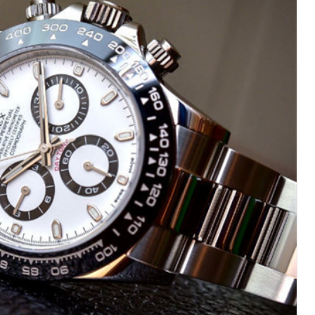
绿地双子塔（中央广场）A1座办公楼14层07室（需提前预约）
心写字楼（万象城）15层1508室（需提前预约）
际中心写字楼A塔7层704室（需提前预约）
世界贸易中心大厦南塔写字楼15层07室（需提前预约）
厦写字楼17层1701室（需提前预约）
厦写字楼1座30层05室（需提前预约）
字楼B座11层1104室（需提前预约）
写字楼15层03室（需提前预约）
心写字楼24层2406B室（需提前预约）
代广场写字楼9层902室（需提前预约）
号世茂环球金融中心写字楼（芙蓉广场）10层13室（需提前预约
楼29层2905室（需提前预约）
表服务中心（品牌授权店）3层整层（需提前预约）
表服务中心（品牌授权店）1层整层（需提前预约）
表服务中心（品牌授权店）1层整层（需提前预约）
（CCMALL）C座17层17-B（需提前预约）