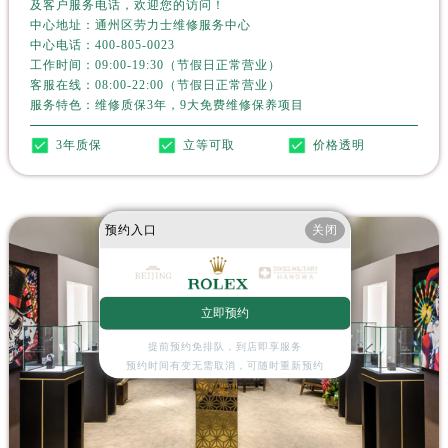
及客户服务电话，欢迎您的访问！
广西壮族自治区梧州市万秀区龙湖镇高旺路劳力士售后服务中心（需提前预约）
中心地址：通州区劳力士维修服务中心
广西壮族自治区玉林市玉州区金玉路劳力士售后服务中心（需提前预约）
中心电话：
400-805-0023
海南省儋州市儋州市那大镇兰洋北路劳力士售后服务中心（需提前预约）
工作时间：09:00-19:30（节假日正常营业）
客服在线：08:00-22:00（节假日正常营业）
海南省东方市八所镇解放西路劳力士售后服务中心（需提前预约）
服务特色：维修质保3年，9大免费维修保养项目
海南省琼海市嘉积镇东风路劳力士售后服务中心（需提前预约）
3年质保
立等可取
价格透明
海南省三沙市西沙区西沙群岛永兴岛北京路劳力士售后服务中心（需提前预约）
海南省三亚市吉阳区迎宾路劳力士售后服务中心（需提前预约）
海南省万宁市万城镇解放路劳力士售后服务中心（需提前预约）
预约入口
关闭
海南省文昌市文城镇教育东路劳力士售后服务中心（需提前预约）
海南省五指山市通什镇三月三大道劳力士售后服务中心（需提前预约）
香港特别行政区尖沙咀区油尖旺区广东道劳力士售后服务中心（需提前预约）
立即预约
香港特别行政区金钟区中西区金钟道劳力士售后服务中心（需提前预约）
香港特别行政区九龙区油尖旺区弥敦道劳力士售后服务中心（需提前预约）
提前预约免排队，到店即享服务
预约时间有变无需取消，可随时重新预约
香港特别行政区铜锣湾区湾仔区轩尼诗道劳力士售后服务中心（需提前预约）
河南省安阳市文峰区解放大道劳力士售后服务中心（需提前预约）
河南省鹤壁市淇滨区九州路劳力士售后服务中心（需提前预约）