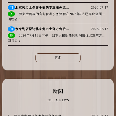
浙江省温州市鹿城区锦绣路1067号置信广场10层1015室劳力士售后服务中心（需提前预约）
问
北京劳力士保养手表的专业服务流程详解权威公示（2026年7月最新）
2026-07-17
黑龙江省哈尔滨市道里区友谊西路600号富力中心T2座写字楼29层03室室劳力士售后服务中心（需提前预约）
答
劳力士腕表的官方保养服务流程在2026年7月已完成全面升级。北京地区的客户如需为您的劳力士腕表进行专业保养，可直接拨打全国唯一...
辽宁省大连市中山区人民路15号国际金融大厦7层G室劳力士售后服务中心（需提前预约）
回答者：
广东省佛山市禅城区季华五路57号万科金融中心C座12层1205室劳力士售后服务中心（需提前预约）
问
亲身到店探访北京劳力士官方售后服务中心｜最新电话及维修地址（2026年7月最新）
2026-07-17
广东省东莞市东城街道鸿福东路1号民盈国贸中心T1写字楼9层907室劳力士售后服务中心（需提前预约）
答
2026年7月15日下午，我本人按照预约时间前往北京东方广场写字楼，亲历了一次劳力士售后服务的全流程。现在直接把核心信息摆在前面：北...
江苏省无锡市梁溪区人民中路139号恒隆广场写字楼1座11层1104室劳力士售后服务中心（需提前预约）
回答者：
江苏省南通市崇川区工农路57号圆融广场写字楼16层1603室劳力士售后服务中心（需提前预约）
江苏省苏州市苏州工业园区 星港街199号苏州中心办公楼C座22层08室劳力士售后服务中心（需提前预约）
更多
湖北省武汉市江汉区解放大道686号世界贸易大厦38层09室劳力士售后服务中心（需提前预约）
广西省南宁市青秀区金湖路59号地王大厦12楼1224室劳力士售后服务中心（需提前预约）
安徽省合肥市蜀山区潜山路111号万象城华润大厦B座12楼03室劳力士售后服务中心（需提前预约）
福建省泉州市丰泽区宝洲路729号浦西万达中心写字楼A座7楼709室劳力士售后服务中心（需提前预约）
山东省青岛市南区山东路6号华润大厦B座22层04室劳力士售后服务中心（需提前预约）
新闻
山东省烟台市芝罘区胜利路139号万达金融中心A座907室劳力士售后服务中心（需提前预约）
ROLEX NEWS
吉林省长春市朝阳区西安大路727号中银大厦A座(旺进大厦)18层09室劳力士售后服务中心（需提前预约）
贵州省贵阳市南明区都司高架桥路33号亨特国际金融中心14楼14D劳力士售后服务中心（需提前预约）
1、 劳力士为2024年奥斯卡金像奖推出星期日历型永恒玫瑰金腕表
2024-06-17