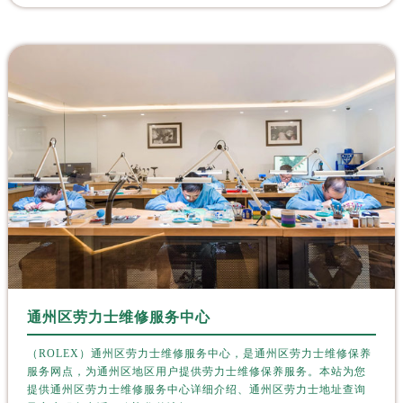
广东省深圳市罗湖区深南东路5001号华润大厦17层1701室劳力士售后服务中心（需提前预约）
广东省阳江市江城区东风一路劳力士售后服务中心（需提前预约）
广东省云浮市云城区金山路劳力士售后服务中心（需提前预约）
广东省湛江市赤坎区观海北路劳力士售后服务中心（需提前预约）
广东省肇庆市端州区信安大道与砚都大道交汇处劳力士售后服务中心（需提前预约）
广西壮族自治区百色市右江区中山二路劳力士售后服务中心（需提前预约）
广西壮族自治区北海市海城区北京路劳力士售后服务中心（需提前预约）
广西壮族自治区崇左市江州区石景林街道友谊大道与丽川路交汇处劳力士售后服务中心（需提前预约）
广西壮族自治区防城港市港口区金花茶大道劳力士售后服务中心（需提前预约）
广西壮族自治区贵港市港北区港城街道布山大道与仙衣路交叉口劳力士售后服务中心（需提前预约）
广西壮族自治区桂林市秀峰区红岭路劳力士售后服务中心（需提前预约）
广西壮族自治区河池市金城江区金城江街道朝阳路劳力士售后服务中心（需提前预约）
广西壮族自治区贺州市八步区城东街道灵峰南路劳力士售后服务中心（需提前预约）
通州区劳力士维修服务中心
广西壮族自治区来宾市兴宾区桂中大道劳力士售后服务中心（需提前预约）
（ROLEX）通州区劳力士维修服务中心，是通州区劳力士维修保养
广西壮族自治区柳州市城中区中山中路劳力士售后服务中心（需提前预约）
服务网点，为通州区地区用户提供劳力士维修保养服务。本站为您
广西壮族自治区钦州市钦南区金海湾东大街劳力士售后服务中心（需提前预约）
提供通州区劳力士维修服务中心详细介绍、通州区劳力士地址查询