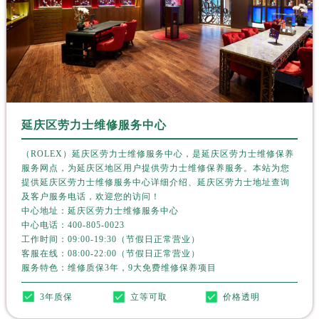
四川省南充市高坪区江东大道劳力士售后服务中心（需提前预约）
四川省内江市东兴区汉安大道劳力士售后服务中心（需提前预约）
四川省攀枝花市东区三线大道北段劳力士售后服务中心（需提前预约）
四川省遂宁市船山区香林南路劳力士售后服务中心（需提前预约）
四川省雅安市雨城区熊猫大道劳力士售后服务中心（需提前预约）
四川省宜宾市翠屏区长翠路劳力士售后服务中心（需提前预约）
延庆区劳力士维修服务中心
四川省资阳市雁江区滨江大道一段与和平南路劳力士售后服务中心（需提前预约）
四川省自贡市自流井区华商北路劳力士售后服务中心（需提前预约）
（ROLEX）延庆区劳力士维修服务中心，是延庆区劳力士维修保养
西藏自治区阿里地区噶尔县北京西路劳力士售后服务中心（需提前预约）
服务网点，为延庆区地区用户提供劳力士维修保养服务。本站为您
提供延庆区劳力士维修服务中心详细介绍、延庆区劳力士地址查询
西藏自治区昌都市卡若区昌都西路劳力士售后服务中心（需提前预约）
及客户服务电话，欢迎您的访问！
西藏自治区拉萨市城关区北京中路劳力士售后服务中心（需提前预约）
中心地址：延庆区劳力士维修服务中心
中心电话：
400-805-0023
西藏自治区林芝市巴宜区广东路劳力士售后服务中心（需提前预约）
工作时间：09:00-19:30（节假日正常营业）
西藏自治区那曲市色尼区浙江西路劳力士售后服务中心（需提前预约）
客服在线：08:00-22:00（节假日正常营业）
西藏自治区日喀则市桑珠孜区上海中路劳力士售后服务中心（需提前预约）
服务特色：维修质保3年，9大免费维修保养项目
西藏自治区山南市乃东区湖北大道劳力士售后服务中心（需提前预约）
3年质保
立等可取
价格透明
云南省保山市隆阳区正阳路劳力士售后服务中心（需提前预约）