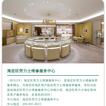
江苏省连云港市海州区通灌北路劳力士售后服务中心（需提前预约）
江苏省南京市秦淮区中山南路1号南京中心22层22-C1-C3室劳力士售后服务中心（需提前预约）
江苏省宿迁市宿城区西湖路劳力士售后服务中心（需提前预约）
江苏省泰州市海陵区永定东路399号置地商务中心东塔（华润万象城）17层1706室劳力士售后服务中心（需提前预约）
江苏省徐州市鼓楼区淮海东路29号苏宁广场IFC国际金融中心35层3508室劳力士售后服务中心（需提前预约）
江苏省盐城市盐都区世纪大道5号盐城金融城写字楼1号楼16层1604室劳力士售后服务中心（需提前预约）
江苏省扬州市邗江区国展路29号星耀天地写字楼1号楼18层1803室劳力士售后服务中心（需提前预约）
江苏省镇江市京口区中山东路劳力士售后服务中心（需提前预约）
江西省抚州市临川区赣东大道劳力士售后服务中心（需提前预约）
江西省赣州市章贡区文清路劳力士售后服务中心（需提前预约）
江西省吉安市吉州区井冈山大道劳力士售后服务中心（需提前预约）
海淀区劳力士维修服务中心
江西省景德镇市珠山区珠山中路劳力士售后服务中心（需提前预约）
（ROLEX）海淀区劳力士维修服务中心，是海淀区劳力士维修保养
江西省九江市浔阳区浔阳路劳力士售后服务中心（需提前预约）
服务网点，为海淀区地区用户提供劳力士维修保养服务。本站为您
江西省南昌市红谷滩新区红谷中大道998号绿地双子塔（中央广场）A1座办公楼14层1407室劳力士售后服务中心（需提前预约）
提供海淀区劳力士维修服务中心详细介绍、海淀区劳力士地址查询
江西省萍乡市安源区萍安北大道与康庄路交叉口劳力士售后服务中心（需提前预约）
及客户服务电话，欢迎您的访问！
中心地址：海淀区劳力士维修服务中心
江西省上饶市信州区滨江西路劳力士售后服务中心（需提前预约）
中心电话：
400-805-0023