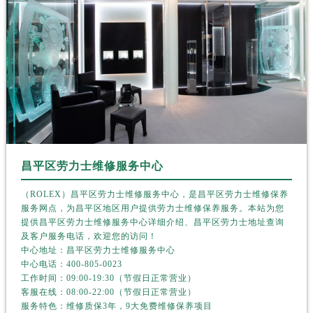
湖北省鄂州市鄂城区文星大道劳力士售后服务中心（需提前预约）
湖北省黄冈市黄州区赤壁大道劳力士售后服务中心（需提前预约）
湖北省黄石市黄石港区武汉路劳力士售后服务中心（需提前预约）
湖北省荆门市东宝中天街步行街劳力士售后服务中心（需提前预约）
湖北省荆州市荆州区荆中路劳力士售后服务中心（需提前预约）
湖北省十堰市茅箭区人民北路劳力士售后服务中心（需提前预约）
湖北省随州市曾都区青年路劳力士售后服务中心（需提前预约）
湖北省咸宁市咸安区长安大道劳力士售后服务中心（需提前预约）
湖北省襄阳市樊城区长虹路与人民路交叉口劳力士售后服务中心（需提前预约）
昌平区劳力士维修服务中心
湖北省孝感市孝南区复兴大道劳力士售后服务中心（需提前预约）
（ROLEX）昌平区劳力士维修服务中心，是昌平区劳力士维修保养
湖北省宜昌市西陵区夷陵大道与港窑路劳力士售后服务中心（需提前预约）
服务网点，为昌平区地区用户提供劳力士维修保养服务。本站为您
湖南省常德市武陵区人民路劳力士售后服务中心（需提前预约）
提供昌平区劳力士维修服务中心详细介绍、昌平区劳力士地址查询
及客户服务电话，欢迎您的访问！
湖南省郴州市北湖区国庆北路劳力士售后服务中心（需提前预约）
中心地址：昌平区劳力士维修服务中心
湖南省衡阳市雁峰区解放路劳力士售后服务中心（需提前预约）
中心电话：
400-805-0023
工作时间：09:00-19:30（节假日正常营业）
湖南省怀化市鹤城区迎丰中路劳力士售后服务中心（需提前预约）
客服在线：08:00-22:00（节假日正常营业）
湖南省娄底市娄星区长青街劳力士售后服务中心（需提前预约）
服务特色：维修质保3年，9大免费维修保养项目