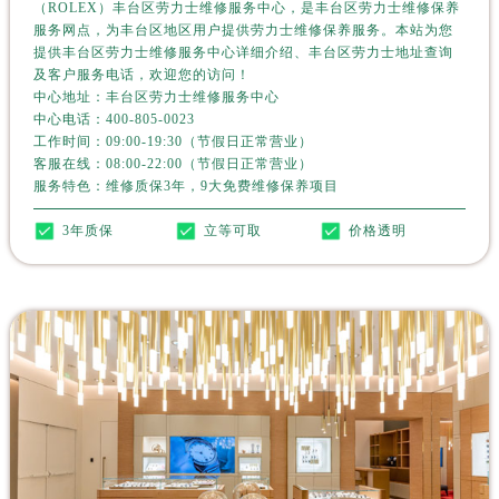
（ROLEX）丰台区劳力士维修服务中心，是丰台区劳力士维修保养
山西省临汾市尧都区解放路劳力士售后服务中心（需提前预约）
服务网点，为丰台区地区用户提供劳力士维修保养服务。本站为您
山西省吕梁市离石区永宁中路与建设街交叉口劳力士售后服务中心（需提前预约）
提供丰台区劳力士维修服务中心详细介绍、丰台区劳力士地址查询
山西省朔州市朔城区怡西路与鄯阳西街交汇处劳力士售后服务中心（需提前预约）
及客户服务电话，欢迎您的访问！
中心地址：丰台区劳力士维修服务中心
山西省忻州市忻府区和平东街与七一南路交叉口劳力士售后服务中心（需提前预约）
中心电话：
400-805-0023
山西省阳泉市郊区平阳东街与新城大道交叉口劳力士售后服务中心（需提前预约）
工作时间：09:00-19:30（节假日正常营业）
客服在线：08:00-22:00（节假日正常营业）
山西省运城市盐湖区河东街劳力士售后服务中心（需提前预约）
服务特色：维修质保3年，9大免费维修保养项目
山西省长治市潞州区英雄中路劳力士售后服务中心（需提前预约）
山西省太原市迎泽区迎泽街道解放路15号亨得利名表维修授权店3楼劳力士售后服务中心（需提前预约）
3年质保
立等可取
价格透明
天津市和平区赤峰道136号天津国际金融中心26层2603室劳力士售后服务中心（需提前预约）
安徽省安庆市迎江区人民路劳力士售后服务中心（需提前预约）
安徽省蚌埠市蚌山区淮河路劳力士售后服务中心（需提前预约）
安徽省亳州市谯城区魏武大道劳力士售后服务中心（需提前预约）
安徽省池州市贵池区长江路劳力士售后服务中心（需提前预约）
安徽省滁州市琅琊区南谯北路劳力士售后服务中心（需提前预约）
安徽省阜阳市颍州区颍州北路劳力士售后服务中心（需提前预约）
安徽省淮北市相山区淮海路劳力士售后服务中心（需提前预约）