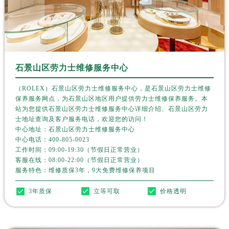
安徽省淮南市田家庵区国庆中路劳力士售后服务中心（需提前预约）
安徽省黄山市屯溪区黄山西路劳力士售后服务中心（需提前预约）
安徽省六安市金安区解放中路劳力士售后服务中心（需提前预约）
安徽省马鞍山市雨山区湖南西路劳力士售后服务中心（需提前预约）
安徽省宿州市埇桥区人民中路劳力士售后服务中心（需提前预约）
石景山区劳力士维修服务中心
安徽省铜陵市铜官区石城大道劳力士售后服务中心（需提前预约）
（ROLEX）石景山区劳力士维修服务中心，是石景山区劳力士维修
安徽省芜湖市镜湖区中山路步行街劳力士售后服务中心（需提前预约）
保养服务网点，为石景山区地区用户提供劳力士维修保养服务。本
安徽省宣城市宣州区叠嶂西路劳力士售后服务中心（需提前预约）
站为您提供石景山区劳力士维修服务中心详细介绍、石景山区劳力
福建省龙岩市新罗区九一南路劳力士售后服务中心（需提前预约）
士地址查询及客户服务电话，欢迎您的访问！
中心地址：石景山区劳力士维修服务中心
福建省南平市建阳区人民西路劳力士售后服务中心（需提前预约）
中心电话：
400-805-0023
福建省宁德市蕉城区天湖东路劳力士售后服务中心（需提前预约）
工作时间：09:00-19:30（节假日正常营业）
客服在线：08:00-22:00（节假日正常营业）
福建省莆田市城厢区霞林街道荔华东大道劳力士售后服务中心（需提前预约）
服务特色：维修质保3年，9大免费维修保养项目
福建省三明市三元区东乾二路劳力士售后服务中心（需提前预约）
福建省漳州市龙文区步港路劳力士售后服务中心（需提前预约）
3年质保
立等可取
价格透明
江苏省常州市新北区龙锦路1590号现代传媒中心5号楼10层1008室劳力士售后服务中心（需提前预约）
江苏省淮安市清江浦区淮海北路劳力士售后服务中心（需提前预约）