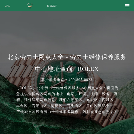

北京劳力士网点大全 - 劳力士维修保养服务
中心地址查询 | ROLEX
客户服务电话：400-805-0023
（ROLEX）北京劳力士维修保养服务中心网点大全：页面为
您提供全国各区网点的地址、电话、环境、技师、设备、流
程、延保详细网点信息。我们在朝阳区、东城区、西城区、
丰台区、石景山区、海淀区、门头沟区、房山区等68个一二
三线城市均设有劳力士维修服务网点，随时欢迎您的光临！