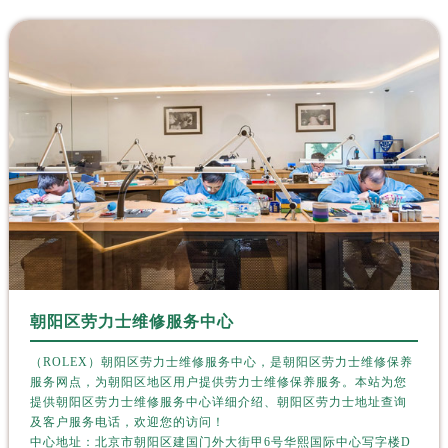
太原市迎泽区解放路15号亨得利名表服务中心（品牌授权店）3层整层（需提前预约）
沈阳市沈河区中街路137号亨得利名表服务中心（品牌授权店）1层整层（需提前预约）
沈阳市沈河区中街路83号亨得利名表服务中心（品牌授权店）1层整层（需提前预约）
乌鲁木齐市天山区红山路26号时代广场（CCMALL）C座17层17-B（需提前预约）
温州市鹿城区锦绣路1067号置信广场10层1015室（需提前预约）
哈尔滨市道里区友谊西路600号富力中心T2座写字楼29层03室（需提前预约）
大连市中山区人民路15号国际金融大厦7层G室（需提前预约）
佛山市禅城区季华五路57号万科金融中心C座12层1205室（需提前预约）
东莞市东城街道鸿福东路1号民盈国贸中心T1写字楼9层907室（需提前预约）
无锡市梁溪区人民中路139号恒隆广场写字楼1座11层1104室（需提前预约）
南通市崇川区工农路57号圆融广场写字楼16层1603室（需提前预约）
苏州市苏州工业园区星港街199号苏州中心办公楼C座22层08室（需提前预约）
朝阳区劳力士维修服务中心
武汉市江汉区解放大道686号世界贸易大厦38层09室（需提前预约）
（ROLEX）朝阳区劳力士维修服务中心，是朝阳区劳力士维修保养
南宁市青秀区金湖路59号地王大厦12楼1224室（需提前预约）
服务网点，为朝阳区地区用户提供劳力士维修保养服务。本站为您
合肥市蜀山区潜山路111号万象城华润大厦B座12楼03室（需提前预约）
提供朝阳区劳力士维修服务中心详细介绍、朝阳区劳力士地址查询
及客户服务电话，欢迎您的访问！
泉州市丰泽区宝洲路729号浦西万达中心写字楼A座7楼709室（需提前预约）
中心地址：北京市朝阳区建国门外大街甲6号华熙国际中心写字楼D