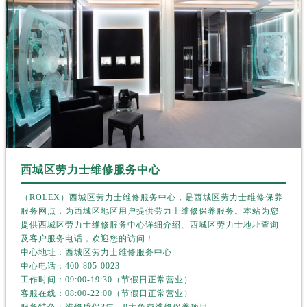
吉林省延边市延吉市解放路劳力士售后服务中心（需提前预约）
辽宁省鞍山市铁东区站前街劳力士售后服务中心（需提前预约）
辽宁省本溪市平山区胜利路劳力士售后服务中心（需提前预约）
辽宁省朝阳市双塔区新华路劳力士售后服务中心（需提前预约）
辽宁省丹东市振兴区七经街劳力士售后服务中心（需提前预约）
辽宁省抚顺市新抚区东一路劳力士售后服务中心（需提前预约）
辽宁省阜新市海州区解放大街劳力士售后服务中心（需提前预约）
辽宁省葫芦岛市连山区中央路劳力士售后服务中心（需提前预约）
辽宁省锦州市古塔区中央大街劳力士售后服务中心（需提前预约）
西城区劳力士维修服务中心
辽宁省辽阳市白塔区新运大街劳力士售后服务中心（需提前预约）
（ROLEX）西城区劳力士维修服务中心，是西城区劳力士维修保养
辽宁省盘锦市兴隆台区石油大街劳力士售后服务中心（需提前预约）
服务网点，为西城区地区用户提供劳力士维修保养服务。本站为您
辽宁省铁岭市银州区南马路劳力士售后服务中心（需提前预约）
提供西城区劳力士维修服务中心详细介绍、西城区劳力士地址查询
辽宁省营口市站前区市府路与渤海大街交叉口劳力士售后服务中心（需提前预约）
及客户服务电话，欢迎您的访问！
中心地址：西城区劳力士维修服务中心
辽宁省沈阳市沈河区中街路137号亨得利名表维修授权店1楼劳力士售后服务中心（需提前预约）
中心电话：
400-805-0023
辽宁省沈阳市沈河区中街路83号亨得利名表维修授权店1楼劳力士售后服务中心（需提前预约）
工作时间：09:00-19:30（节假日正常营业）
客服在线：08:00-22:00（节假日正常营业）
北京市朝阳区建国门外大街甲6号华熙国际中心D座11层1102室劳力士售后服务中心（需提前预约）
服务特色：维修质保3年，9大免费维修保养项目