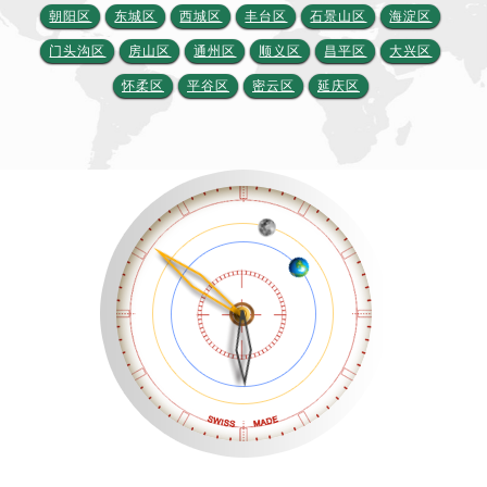
杭州市上城区钱江路1366号华润大厦写字楼A座5层503-5室（需提前预约）
朝阳区
东城区
西城区
丰台区
石景山区
海淀区
金华市金东区东市南街777号金华万达广场写字楼4号楼22层2209室（需提前预约）
门头沟区
房山区
通州区
顺义区
昌平区
大兴区
绍兴市越城区胜利东路379号世茂天际中心写字楼8层805室（需提前预约）
怀柔区
平谷区
密云区
延庆区
嘉兴市南湖区广益路705号嘉兴世界贸易中心写字楼A座13层1304室（需提前预约）
南昌市红谷滩新区红谷中大道998号绿地双子塔（中央广场）A1座办公楼14层07室（需提前预约）
济南市历下区经十路11111号华润中心写字楼（万象城）15层1508室（需提前预约）
广州市天河区天河路230号万菱汇国际中心写字楼A塔7层704室（需提前预约）
广州市越秀区环市东路371-375号世界贸易中心大厦南塔写字楼15层07室（需提前预约）
深圳市罗湖区深南东路5001号华润大厦写字楼17层1701室（需提前预约）
惠州市惠城区江北文昌一路7号华贸大厦写字楼1座30层05室（需提前预约）
厦门市思明区湖滨东路95号华润大厦写字楼B座11层1104室（需提前预约）
福州市鼓楼区五四路128-1号恒力城写字楼15层03室（需提前预约）
成都市锦江区人民东路6号SAC东原中心写字楼24层2406B室（需提前预约）
重庆市江北区观音桥步行街2号融恒时代广场写字楼9层902室（需提前预约）
长沙市芙蓉区定王台街道建湘路393号世茂环球金融中心写字楼（芙蓉广场）10层13室（需提前预约）
郑州市二七区铭功路10号华润大厦写字楼29层2905室（需提前预约）