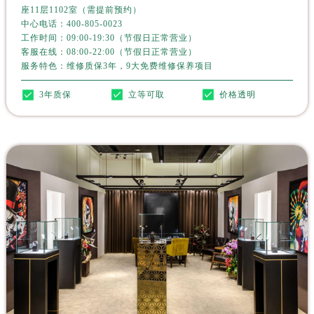
青岛市南区山东路6号华润大厦B座22层04室（需提前预约）
座11层1102室（需提前预约）
中心电话：
400-805-0023
烟台市芝罘区胜利路139号万达金融中心A座907室（需提前预约）
工作时间：09:00-19:30（节假日正常营业）
长春市朝阳区西安大路727号中银大厦A座(旺进大厦)18层09室（需提前预约）
客服在线：08:00-22:00（节假日正常营业）
贵阳市南明区都司高架桥路33号亨特国际金融中心14楼14D（需提前预约）
服务特色：维修质保3年，9大免费维修保养项目
昆明市盘龙区北京路928号同德昆明广场写字楼10层06室（需提前预约）
3年质保
立等可取
价格透明
石家庄市长安区中山东路39号勒泰中心写字楼B座13层07室（需提前预约）
西安市碑林区南关正街88号华侨城长安国际中心E座6楼10室（需提前预约）
海口市龙华区金贸东路5号海口华润大厦B座17层1707室（需提前预约）
唐山市路南区新华东道100号万达广场写字楼A座10层1002室（需提前预约）
台州市椒江区东海大道1800号腾达中心东1幢20楼2002室（需提前预约）
内蒙古自治区呼和浩特市玉泉区大学西街70号华润万象城写字楼（鄂尔多斯大厦）23层2326室（需提前预约）
甘肃省兰州市七里河区西津西路16号兰州中心写字楼21层2102室（需提前预约）
重庆市解放碑渝中区民权路28号英利国际金融中心写字楼20层01室（需提前预约）
黑龙江省大庆市萨尔图区会战大街劳力士售后服务中心（需提前预约）
黑龙江省鹤岗市向阳区红军路劳力士售后服务中心（需提前预约）
黑龙江省黑河市爱辉区中央街劳力士售后服务中心（需提前预约）