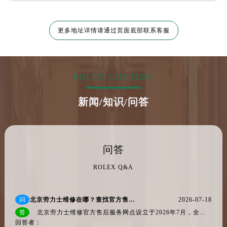
云南省楚雄彝族自治州楚雄市鹿城南路劳力士售后服务中心（需提前预约）
云南省大理白族自治州大理市建设路劳力士售后服务中心（需提前预约）
更多地址详情请通过页面底部联系客服
云南省德宏傣族景颇族自治州芒市团结大街劳力士售后服务中心（需提前预约）
云南省迪庆藏族自治州香格里拉市长征大道劳力士售后服务中心（需提前预约）
云南省红河哈尼族彝族自治州蒙自市天马路劳力士售后服务中心（需提前预约）
云南省丽江市古城区七星街劳力士售后服务中心（需提前预约）
ROLEX CONTENT
云南省临沧市临翔区世纪路劳力士售后服务中心（需提前预约）
新闻/知识/问答
云南省怒江傈僳族自治州泸水市人民路劳力士售后服务中心（需提前预约）
云南省普洱市思茅区振兴大道劳力士售后服务中心（需提前预约）
云南省曲靖市麒麟区学府路劳力士售后服务中心（需提前预约）
云南省文山壮族苗族自治州文山市东风路劳力士售后服务中心（需提前预约）
问答
云南省西双版纳傣族自治州景洪市宣慰大道劳力士售后服务中心（需提前预约）
ROLEX Q&A
云南省玉溪市红塔区南北大街劳力士售后服务中心（需提前预约）
云南省昭通市昭阳区青年路劳力士售后服务中心（需提前预约）
问
北京劳力士维修在哪？查找官方售后服务网点与保养地址权威公示（2026年7月最新）
2026-07-18
重庆市江北区观音桥步行街2号融恒时代广场9层902室劳力士售后服务中心（需提前预约）
答
北京劳力士维修官方售后服务网点设立于2026年7月，全国唯一的统一客户服务热线已正式启用为400-805-0023。该号码服务时间覆盖每日8...
新疆维吾尔自治区乌鲁木齐市天山区红山路26号时代广场（CCMALL）C座17层17-B劳力士售后服务中心（需提前预约）
回答者：