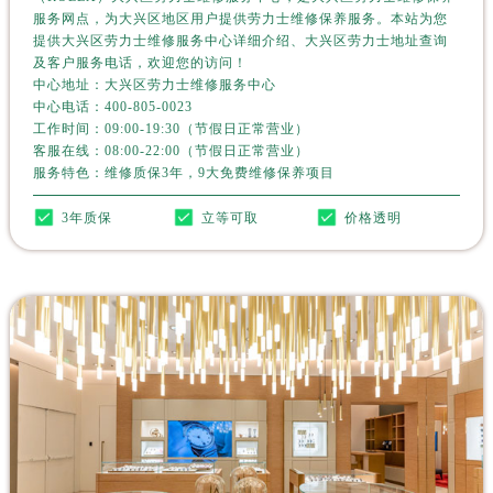
甘肃省陇南市武都区人民路劳力士售后服务中心（需提前预约）
服务网点，为大兴区地区用户提供劳力士维修保养服务。本站为您
甘肃省平凉市崆峒区西大街劳力士售后服务中心（需提前预约）
提供大兴区劳力士维修服务中心详细介绍、大兴区劳力士地址查询
及客户服务电话，欢迎您的访问！
甘肃省庆阳市西峰区南大街劳力士售后服务中心（需提前预约）
中心地址：大兴区劳力士维修服务中心
甘肃省天水市秦州区民主路劳力士售后服务中心（需提前预约）
中心电话：
400-805-0023
工作时间：09:00-19:30（节假日正常营业）
甘肃省武威市凉州区迎宾路劳力士售后服务中心（需提前预约）
客服在线：08:00-22:00（节假日正常营业）
甘肃省张掖市甘州区民乐北路劳力士售后服务中心（需提前预约）
服务特色：维修质保3年，9大免费维修保养项目
宁夏回族自治区固原市原州区文化街劳力士售后服务中心（需提前预约）
3年质保
立等可取
价格透明
宁夏回族自治区石嘴山市大武口区贺兰山路劳力士售后服务中心（需提前预约）
宁夏回族自治区吴忠市利通区开元大道劳力士售后服务中心（需提前预约）
宁夏回族自治区银川市兴庆区新华东路97号新百中心C馆一层C1-18号商铺劳力士售后服务中心（需提前预约）
宁夏回族自治区中卫市沙坡头区鼓楼东街劳力士售后服务中心（需提前预约）
青海省果洛藏族自治州玛沁县团结路劳力士售后服务中心（需提前预约）
青海省海北藏族自治州海晏县将军路劳力士售后服务中心（需提前预约）
青海省海东市乐都区滨河路劳力士售后服务中心（需提前预约）
青海省海南藏族自治州共和县青海湖大街劳力士售后服务中心（需提前预约）
青海省海西蒙古族藏族自治州德令哈市柴达木路劳力士售后服务中心（需提前预约）