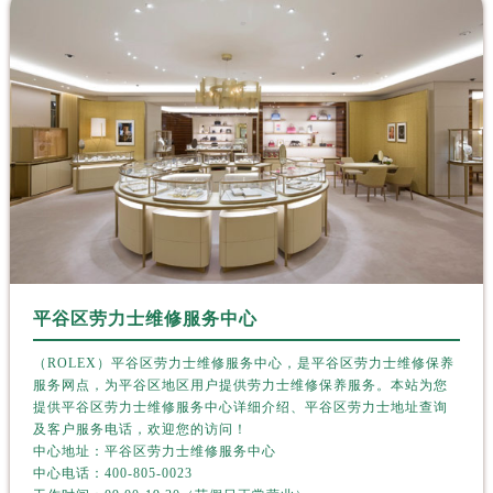
新疆维吾尔自治区阿图什市光明路劳力士售后服务中心（需提前预约）
新疆维吾尔自治区白杨市军垦路劳力士售后服务中心（需提前预约）
新疆维吾尔自治区北屯市团结路劳力士售后服务中心（需提前预约）
新疆维吾尔自治区博乐市博乐市北京路劳力士售后服务中心（需提前预约）
新疆维吾尔自治区昌吉市延安北路劳力士售后服务中心（需提前预约）
新疆维吾尔自治区阜康市博峰路劳力士售后服务中心（需提前预约）
新疆维吾尔自治区哈密市伊州区建国北路劳力士售后服务中心（需提前预约）
新疆维吾尔自治区和田市和田市北京西路劳力士售后服务中心（需提前预约）
新疆维吾尔自治区胡杨河市胡杨河市胡杨路劳力士售后服务中心（需提前预约）
新疆维吾尔自治区霍尔果斯市亚欧北路劳力士售后服务中心（需提前预约）
新疆维吾尔自治区喀什市解放北路劳力士售后服务中心（需提前预约）
平谷区劳力士维修服务中心
新疆维吾尔自治区可克达拉市幸福路劳力士售后服务中心（需提前预约）
（ROLEX）平谷区劳力士维修服务中心，是平谷区劳力士维修保养
新疆维吾尔自治区克拉玛依市克拉玛依区友谊路劳力士售后服务中心（需提前预约）
服务网点，为平谷区地区用户提供劳力士维修保养服务。本站为您
提供平谷区劳力士维修服务中心详细介绍、平谷区劳力士地址查询
新疆维吾尔自治区库车市库车市文化东路劳力士售后服务中心（需提前预约）
及客户服务电话，欢迎您的访问！
新疆维吾尔自治区库尔勒市库尔勒市人民东路劳力士售后服务中心（需提前预约）
中心地址：平谷区劳力士维修服务中心
新疆维吾尔自治区奎屯市团结西街劳力士售后服务中心（需提前预约）
中心电话：
400-805-0023