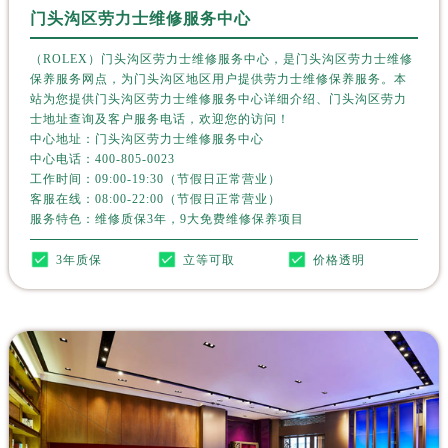
上海市徐汇区虹桥路3号港汇中心2座37层3705室劳力士售后服务中心（需提前预约）
门头沟区劳力士维修服务中心
浙江省杭州市上城区钱江路1366号华润大厦A座5层503-5室劳力士售后服务中心（需提前预约）
（ROLEX）门头沟区劳力士维修服务中心，是门头沟区劳力士维修
浙江省湖州市吴兴区劳动路劳力士售后服务中心（需提前预约）
保养服务网点，为门头沟区地区用户提供劳力士维修保养服务。本
浙江省嘉兴市南湖区广益路705号嘉兴世界贸易中心A座13层1304室劳力士售后服务中心（需提前预约）
站为您提供门头沟区劳力士维修服务中心详细介绍、门头沟区劳力
士地址查询及客户服务电话，欢迎您的访问！
浙江省金华市金东区东市南街777号金华万达广场4号楼22楼2209室劳力士售后服务中心（需提前预约）
中心地址：门头沟区劳力士维修服务中心
浙江省丽水市莲都区解放街劳力士售后服务中心（需提前预约）
中心电话：
400-805-0023
浙江省宁波市江北区大闸南路500号来福士广场办公楼20层2009室劳力士售后服务中心（需提前预约）
工作时间：09:00-19:30（节假日正常营业）
客服在线：08:00-22:00（节假日正常营业）
浙江省衢州市柯城区上街劳力士售后服务中心（需提前预约）
服务特色：维修质保3年，9大免费维修保养项目
浙江省绍兴市越城区胜利东路379号世茂天际中心写字楼8层805室劳力士售后服务中心（需提前预约）
3年质保
立等可取
价格透明
浙江省舟山市定海区解放东路劳力士售后服务中心（需提前预约）
澳门特别行政区大堂区议事亭前地（新马路）劳力士售后服务中心（需提前预约）
澳门特别行政区风顺堂区南湾大马路劳力士售后服务中心（需提前预约）
澳门特别行政区花地玛堂区关闸广场劳力士售后服务中心（需提前预约）
澳门特别行政区花王堂区大三巴商圈劳力士售后服务中心（需提前预约）
澳门特别行政区嘉模堂区官也街劳力士售后服务中心（需提前预约）
澳门省路氹城市金光大道劳力士售后服务中心（需提前预约）