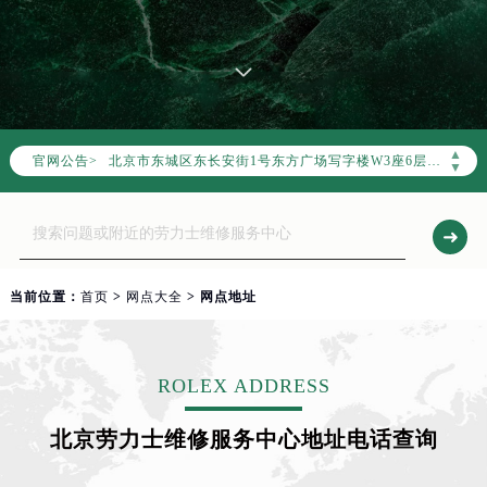
2026年7月劳力士中国区售后服务网络优化升级公告
2026年7月劳力士全国官方售后客户服务热线：400-805-0023
劳力士官方全国统一服务热线400-805-0023，服务覆盖中国大陆、香港、澳门、台湾全部区域（非大陆需加拨“+86”）
2026年7月劳力士售后服务中心最新网点地址：
北京市东城区东长安街1号东方广场写字楼W3座6层602室（需提前预约）
▲
官网公告>
北京市朝阳区建国门外大街甲6号华熙国际中心写字楼D座11层1102室（需提前预约）
▼
天津市和平区赤峰道136号天津国际金融中心写字楼26层2603室（需提前预约）
上海市徐汇区虹桥路3号港汇中心写字楼2座37层3705室（需提前预约）
上海市黄浦区南京东路299号宏伊国际广场写字楼8层806室（需提前预约）
南京市秦淮区中山南路1号（新街口）南京中心写字楼22层C1-1室（需提前预约）
当前位置：
首页
>
网点大全
> 网点地址
常州市新北区龙锦路1590号现代传媒中心写字楼5号楼10层1008室（需提前预约）
徐州市鼓楼区淮海东路29号苏宁广场IFC国际金融中心写字楼35层3508室（需提前预约）
扬州市邗江区国展路29号星耀天地写字楼1号楼18层1803室（需提前预约）
ROLEX ADDRESS
盐城市盐都区世纪大道5号盐城金融城写字楼1号楼16层1604室（需提前预约）
北京劳力士维修服务中心地址电话查询
泰州市海陵区永定东路399号置地商务中心东塔写字楼（华润万象城）17层1706室（需提前预约）
宁波市江北区大闸南路500号来福士广场办公楼20层2009室（需提前预约）