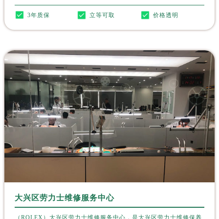
湖南省邵阳市双清区东风路劳力士售后服务中心（需提前预约）
3年质保
立等可取
价格透明
湖南省湘潭市雨湖区莲城大道劳力士售后服务中心（需提前预约）
湖南省益阳市赫山区桃花仑路劳力士售后服务中心（需提前预约）
湖南省永州市冷水滩区永州大道与中兴路交叉口劳力士售后服务中心（需提前预约）
湖南省岳阳市岳阳楼区东茅岭路劳力士售后服务中心（需提前预约）
湖南省张家界市永定区解放路劳力士售后服务中心（需提前预约）
湖南省长沙市芙蓉区建湘路393号世茂环球金融中心写字楼10层1013室劳力士售后服务中心（需提前预约）
湖南省株洲市芦淞区建设南路劳力士售后服务中心（需提前预约）
甘肃省白银市白银区北京路劳力士售后服务中心（需提前预约）
甘肃省定西市安定区解放路劳力士售后服务中心（需提前预约）
甘肃省敦煌市沙州镇阳关中路劳力士售后服务中心（需提前预约）
甘肃省合作市人民街劳力士售后服务中心（需提前预约）
甘肃省嘉峪关市雄关区新华中路劳力士售后服务中心（需提前预约）
甘肃省金昌市金川区北京路劳力士售后服务中心（需提前预约）
甘肃省酒泉市肃州区西大街劳力士售后服务中心（需提前预约）
大兴区劳力士维修服务中心
甘肃省临夏市城南街道团结路劳力士售后服务中心（需提前预约）
（ROLEX）大兴区劳力士维修服务中心，是大兴区劳力士维修保养