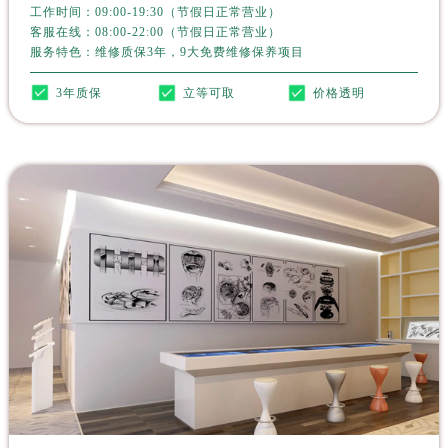
江西省新余市渝水区北湖西路劳力士售后服务中心（需提前预约）
工作时间：09:00-19:30（节假日正常营业）
客服在线：08:00-22:00（节假日正常营业）
江西省宜春市袁州区中山中路劳力士售后服务中心（需提前预约）
服务特色：维修质保3年，9大免费维修保养项目
江西省鹰潭市月湖区胜利东路劳力士售后服务中心（需提前预约）
山东省德州市德城区东风中路劳力士售后服务中心（需提前预约）
3年质保
立等可取
价格透明
山东省东营市东营区济南路劳力士售后服务中心（需提前预约）
山东省济南市历下区经十路11111号华润中心写字楼（万象城）15层1508室劳力士售后服务中心（需提前预约）
山东省济宁市任城区太白楼路劳力士售后服务中心（需提前预约）
山东省莱芜市文化南路8号银座商城名表维修一楼名表维修劳力士售后服务中心（需提前预约）
山东省临沂市兰山区解放路劳力士售后服务中心（需提前预约）
山东省日照市东港区烟台路劳力士售后服务中心（需提前预约）
山东省泰安市泰山区财源街道泰山大街劳力士售后服务中心（需提前预约）
山东省威海市环翠区新威海路89号振华商厦一楼名表维修劳力士售后服务中心（需提前预约）
山东省潍坊市奎文区东风东街劳力士售后服务中心（需提前预约）
山东省枣庄市滕州市北辛路与善国路交叉口劳力士售后服务中心（需提前预约）
山东省淄博市张店区金晶大道劳力士售后服务中心（需提前预约）
上海市黄浦区南京东路299号宏伊国际广场写字楼8层806室劳力士售后服务中心（需提前预约）