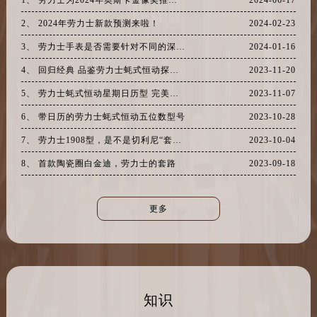
云南省昆明市盘龙区北京路928号同德昆明广场写字楼10层06室劳力士售后服务中心（需提前预约）
2、 2024年劳力士新款预测来啦！
2024-02-23
河北省石家庄市长安区中山东路39号勒泰中心写字楼B座13层07室劳力士售后服务中心（需提前预约）
陕西省西安市碑林区南关正街88号华侨城长安国际中心E座6楼10室劳力士售后服务中心（需提前预约）
3、 劳力士手表是否需要针对不同的深度进行防水测试？
2024-01-16
海南省海口市龙华区金贸东路5号海口华润大厦B座17层1707室劳力士售后服务中心（需提前预约）
4、 回归经典 品鉴劳力士蚝式恒动探险家型黄金钢款腕表
2023-11-20
河北省唐山市路南区新华东道100号万达广场写字楼A座10层1002室劳力士售后服务中心（需提前预约）
5、 劳力士蚝式恒动星期日历型 完美化身
2023-11-07
台州市椒江区东海大道1800号腾达中心东1幢20楼2002室劳力士售后服务中心（需提前预约）
6、 带日历的劳力士蚝式恒动五位数型号
2023-10-28
呼和浩特市玉泉区大学西街70号华润万象城写字楼（鄂尔多斯大厦）23层2326室劳力士售后服务中心（需提前预约）
7、 劳力士1908型，是不是切利尼“套壳”？
2023-10-04
兰州市七里河区西津西路16号兰州中心写字楼21层2102室劳力士售后服务中心（需提前预约）
8、 首款陶瓷圈白金迪，劳力士的套路
2023-09-18
重庆市解放碑渝中区民权路28号英利国际金融中心写字楼20层01室劳力士售后服务中心（需提前预约）
节假日正常营业！
更多
知识