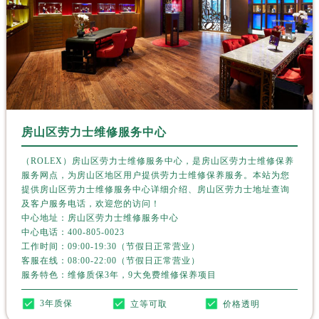
澳门特别行政区望德堂区塔石广场劳力士售后服务中心（需提前预约）
福建省福州市鼓楼区五四路128-1号恒力城写字楼15层03室劳力士售后服务中心（需提前预约）
福建省厦门市思明区湖滨东路95号万象城华润大厦B座11层1104室劳力士售后服务中心（需提前预约）
广东省潮州市潮安区新风路与潮汕路交汇处劳力士售后服务中心（需提前预约）
广东省广州市天河区天河路230号万菱汇国际中心A塔7层704室劳力士售后服务中心（需提前预约）
广东省广州市越秀区环市东路371-375号世界贸易中心大厦南塔15层1507室劳力士售后服务中心（需提前预约）
广东省河源市源城区越王大道劳力士售后服务中心（需提前预约）
房山区劳力士维修服务中心
广东省惠州市惠城区江北文昌一路7号华贸大厦1座30层3005室劳力士售后服务中心（需提前预约）
（ROLEX）房山区劳力士维修服务中心，是房山区劳力士维修保养
广东省江门市蓬江区广场西路劳力士售后服务中心（需提前预约）
服务网点，为房山区地区用户提供劳力士维修保养服务。本站为您
广东省揭阳市榕城进贤门步行街劳力士售后服务中心（需提前预约）
提供房山区劳力士维修服务中心详细介绍、房山区劳力士地址查询
及客户服务电话，欢迎您的访问！
广东省茂名市电白区水东街道迎宾大道劳力士售后服务中心（需提前预约）
中心地址：房山区劳力士维修服务中心
广东省梅州市梅江区金燕大道劳力士售后服务中心（需提前预约）
中心电话：
400-805-0023
广东省清远市清城区湖西路劳力士售后服务中心（需提前预约）
工作时间：09:00-19:30（节假日正常营业）
客服在线：08:00-22:00（节假日正常营业）
广东省汕头市龙湖区长平路劳力士售后服务中心（需提前预约）
服务特色：维修质保3年，9大免费维修保养项目
广东省汕尾市城区香洲街道园林社区翠园街劳力士售后服务中心（需提前预约）
3年质保
立等可取
价格透明
广东省韶关市武江区芙蓉新区与老城中心交汇处劳力士售后服务中心（需提前预约）