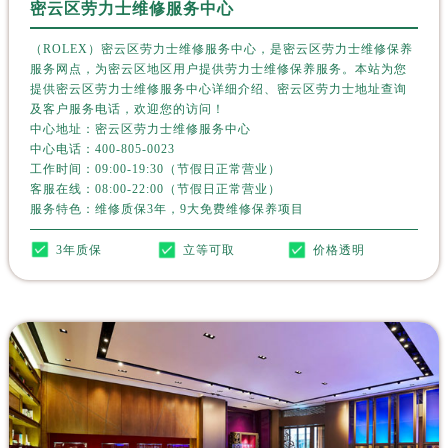
密云区劳力士维修服务中心
贵州省黔西南布依族苗族自治州兴义市大道与桔香路交汇处劳力士售后服务中心（需提前预约）
贵州省铜仁市碧江区民主路劳力士售后服务中心（需提前预约）
（ROLEX）密云区劳力士维修服务中心，是密云区劳力士维修保养
贵州省遵义市红花岗区共青大道与嵩山路交叉口劳力士售后服务中心（需提前预约）
服务网点，为密云区地区用户提供劳力士维修保养服务。本站为您
提供密云区劳力士维修服务中心详细介绍、密云区劳力士地址查询
四川省阿坝州市马尔康市团结街劳力士售后服务中心（需提前预约）
及客户服务电话，欢迎您的访问！
四川省巴中市巴州区江北大道劳力士售后服务中心（需提前预约）
中心地址：密云区劳力士维修服务中心
四川省成都市锦江区人民东路6号SAC东原中心24层2406B室劳力士售后服务中心（需提前预约）
中心电话：
400-805-0023
工作时间：09:00-19:30（节假日正常营业）
四川省达州市通川区中心广场、老车坝劳力士售后服务中心（需提前预约）
客服在线：08:00-22:00（节假日正常营业）
四川省德阳市旌阳区长江西路、南街劳力士售后服务中心（需提前预约）
服务特色：维修质保3年，9大免费维修保养项目
四川省甘孜州市康定市情歌广场、箭炉街劳力士售后服务中心（需提前预约）
3年质保
立等可取
价格透明
四川省广安市广安区建安南路劳力士售后服务中心（需提前预约）
四川省广元市利州区老城南北街、东大街劳力士售后服务中心（需提前预约）
四川省乐山市市中区嘉定中路劳力士售后服务中心（需提前预约）
四川省凉山州市西昌市大巷口下街劳力士售后服务中心（需提前预约）
四川省泸州市江阳区治平路劳力士售后服务中心（需提前预约）
四川省眉山市东坡区三苏路劳力士售后服务中心（需提前预约）
四川省绵阳市涪城区翠花街劳力士售后服务中心（需提前预约）