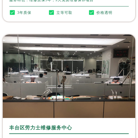
北京市东城区东长安街1号王府井东方广场W3座6层602室劳力士售后服务中心（需提前预约）
河北省保定市竞秀区朝阳北大街北国先天下劳力士售后服务中心（需提前预约）
3年质保
立等可取
价格透明
内蒙古自治区阿拉善盟市左旗土尔扈特大街劳力士售后服务中心（需提前预约）
内蒙古自治区巴彦淖尔市临河区新华街劳力士售后服务中心（需提前预约）
内蒙古自治区包头市青山区幸福路甲3号王府井百货名表维修劳力士售后服务中心（需提前预约）
内蒙古自治区赤峰市红山区哈达街劳力士售后服务中心（需提前预约）
内蒙古自治区鄂尔多斯市东胜区伊金霍洛街劳力士售后服务中心（需提前预约）
内蒙古自治区呼伦贝尔市海拉尔区中央街劳力士售后服务中心（需提前预约）
内蒙古自治区通辽市科尔沁区明仁大街劳力士售后服务中心（需提前预约）
内蒙古自治区乌海市海勃湾区人民南路劳力士售后服务中心（需提前预约）
内蒙古自治区乌兰察布市集宁区恩和大街劳力士售后服务中心（需提前预约）
内蒙古自治区锡林郭勒盟市锡林浩特市光明街与额尔敦路交叉口劳力士售后服务中心（需提前预约）
内蒙古自治区兴安盟市乌兰浩特市兴安大街劳力士售后服务中心（需提前预约）
山西省大同市平城区迎宾街劳力士售后服务中心（需提前预约）
山西省晋城市城区黄华街劳力士售后服务中心（需提前预约）
丰台区劳力士维修服务中心
山西省晋中市榆次区顺城街劳力士售后服务中心（需提前预约）