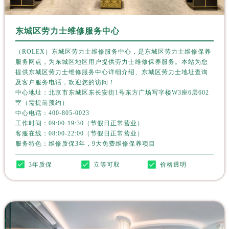
黑龙江省鸡西市鸡冠区红军路劳力士售后服务中心（需提前预约）
黑龙江省佳木斯市向阳区长安路劳力士售后服务中心（需提前预约）
东城区劳力士维修服务中心
黑龙江省牡丹江市东安区太平路劳力士售后服务中心（需提前预约）
黑龙江省七台河市桃山区大同街劳力士售后服务中心（需提前预约）
（ROLEX）东城区劳力士维修服务中心，是东城区劳力士维修保养
黑龙江省齐齐哈尔市龙沙区龙华路劳力士售后服务中心（需提前预约）
服务网点，为东城区地区用户提供劳力士维修保养服务。本站为您
提供东城区劳力士维修服务中心详细介绍、东城区劳力士地址查询
黑龙江省双鸭山市尖山区新兴大街劳力士售后服务中心（需提前预约）
及客户服务电话，欢迎您的访问！
黑龙江省绥化市北林区新华街与康庄路交叉口劳力士售后服务中心（需提前预约）
中心地址：北京市东城区东长安街1号东方广场写字楼W3座6层602
室（需提前预约）
黑龙江省伊春市伊美区通河路劳力士售后服务中心（需提前预约）
中心电话：
400-805-0023
吉林省白城市洮北区明仁南街劳力士售后服务中心（需提前预约）
工作时间：09:00-19:30（节假日正常营业）
吉林省白山市浑江区浑江大街劳力士售后服务中心（需提前预约）
客服在线：08:00-22:00（节假日正常营业）
服务特色：维修质保3年，9大免费维修保养项目
吉林省吉林市船营区河南街劳力士售后服务中心（需提前预约）
吉林省辽源市龙山区人民大街劳力士售后服务中心（需提前预约）
3年质保
立等可取
价格透明
吉林省梅河口市新华街道梅河大街劳力士售后服务中心（需提前预约）
吉林省四平市铁东区紫气大路与南九经街交汇处劳力士售后服务中心（需提前预约）
吉林省松原市宁江区五环大街劳力士售后服务中心（需提前预约）
吉林省通化市东昌区环通乡江南大街劳力士售后服务中心（需提前预约）