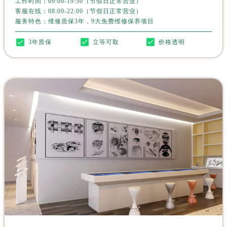
工作时间：09:00-19:30（节假日正常营业）
新疆维吾尔自治区昆玉市昆泉街劳力士售后服务中心（需提前预约）
客服在线：08:00-22:00（节假日正常营业）
新疆维吾尔自治区沙湾市三道河子镇世纪大道南路劳力士售后服务中心（需提前预约）
服务特色：维修质保3年，9大免费维修保养项目
新疆维吾尔自治区石河子市北二路劳力士售后服务中心（需提前预约）
3年质保
立等可取
价格透明
新疆维吾尔自治区双河市光明路劳力士售后服务中心（需提前预约）
新疆维吾尔自治区塔城市塔城地区闻琴路劳力士售后服务中心（需提前预约）
新疆维吾尔自治区铁门关市兴疆路劳力士售后服务中心（需提前预约）
新疆维吾尔自治区图木舒克市图木舒克市中兴街劳力士售后服务中心（需提前预约）
新疆维吾尔自治区吐鲁番市高昌区文化中路文化中路劳力士售后服务中心（需提前预约）
新疆维吾尔自治区乌苏市乌鲁木齐北路劳力士售后服务中心（需提前预约）
新疆维吾尔自治区五家渠市长征西街劳力士售后服务中心（需提前预约）
新疆维吾尔自治区新星市东风路劳力士售后服务中心（需提前预约）
新疆维吾尔自治区伊宁市解放西路劳力士售后服务中心（需提前预约）
贵州省安顺市西秀区中华南路劳力士售后服务中心（需提前预约）
贵州省毕节市七星关区松山路劳力士售后服务中心（需提前预约）
贵州省六盘水市钟山区钟山大道劳力士售后服务中心（需提前预约）
贵州省黔东南苗族侗族自治州凯里市北京西路劳力士售后服务中心（需提前预约）