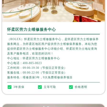
青海省黄南藏族自治州同仁市德合隆路劳力士售后服务中心（需提前预约）
青海省西宁市城西区海湖新区西关大道劳力士售后服务中心（需提前预约）
青海省玉树藏族自治州结古镇胜利路劳力士售后服务中心（需提前预约）
陕西省安康市汉滨区金州路劳力士售后服务中心（需提前预约）
陕西省宝鸡市渭滨区经二路劳力士售后服务中心（需提前预约）
怀柔区劳力士维修服务中心
陕西省汉中市汉台区北大街劳力士售后服务中心（需提前预约）
（ROLEX）怀柔区劳力士维修服务中心，是怀柔区劳力士维修保养
陕西省商洛市商州区州城街劳力士售后服务中心（需提前预约）
服务网点，为怀柔区地区用户提供劳力士维修保养服务。本站为您
提供怀柔区劳力士维修服务中心详细介绍、怀柔区劳力士地址查询
陕西省铜川市王益区红旗街劳力士售后服务中心（需提前预约）
及客户服务电话，欢迎您的访问！
陕西省渭南市临渭区东风大街劳力士售后服务中心（需提前预约）
中心地址：怀柔区劳力士维修服务中心
陕西省咸阳市秦都区沣西新城统一西路与白马河路交汇处劳力士售后服务中心（需提前预约）
中心电话：
400-805-0023
工作时间：09:00-19:30（节假日正常营业）
陕西省延安市宝塔区中心街劳力士售后服务中心（需提前预约）
客服在线：08:00-22:00（节假日正常营业）
陕西省榆林市榆阳区长兴路劳力士售后服务中心（需提前预约）
服务特色：维修质保3年，9大免费维修保养项目
新疆维吾尔自治区阿克苏市东大街劳力士售后服务中心（需提前预约）
3年质保
立等可取
价格透明
新疆维吾尔自治区阿拉尔市胜利大道劳力士售后服务中心（需提前预约）
新疆维吾尔自治区阿拉山口市友好路劳力士售后服务中心（需提前预约）
新疆维吾尔自治区阿勒泰市解放路劳力士售后服务中心（需提前预约）