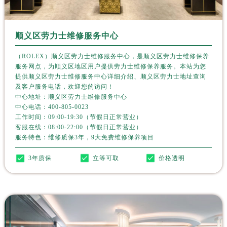
河南省济源市沁园街道济水大道劳力士售后服务中心（需提前预约）
河南省焦作市解放区解放路劳力士售后服务中心（需提前预约）
河南省开封市鼓楼区中山路劳力士售后服务中心（需提前预约）
顺义区劳力士维修服务中心
河南省洛阳市西工区中州中路与解放路交叉口劳力士售后服务中心（需提前预约）
（ROLEX）顺义区劳力士维修服务中心，是顺义区劳力士维修保养
河南省漯河市源汇区交通路劳力士售后服务中心（需提前预约）
服务网点，为顺义区地区用户提供劳力士维修保养服务。本站为您
河南省南阳市宛城区范蠡东路与南都路交叉口劳力士售后服务中心（需提前预约）
提供顺义区劳力士维修服务中心详细介绍、顺义区劳力士地址查询
及客户服务电话，欢迎您的访问！
河南省平顶山市卫东区建设路劳力士售后服务中心（需提前预约）
中心地址：顺义区劳力士维修服务中心
河南省濮阳市大华龙区开州路绿城路交叉口劳力士售后服务中心（需提前预约）
中心电话：
400-805-0023
工作时间：09:00-19:30（节假日正常营业）
河南省三门峡市湖滨区和平路劳力士售后服务中心（需提前预约）
客服在线：08:00-22:00（节假日正常营业）
河南省商丘市梁园区神火大道劳力士售后服务中心（需提前预约）
服务特色：维修质保3年，9大免费维修保养项目
河南省新乡市红旗区人民路劳力士售后服务中心（需提前预约）
3年质保
立等可取
价格透明
河南省信阳市浉河区东方红大道劳力士售后服务中心（需提前预约）
河南省许昌市魏都区建安大道与八龙路交叉口劳力士售后服务中心（需提前预约）
河南省郑州市二七区民主路10号华润大厦29层2905室劳力士售后服务中心（需提前预约）
河南省周口市川汇区七一路劳力士售后服务中心（需提前预约）
河南省驻马店市驿城区乐山大道与置地大道交叉口劳力士售后服务中心（需提前预约）