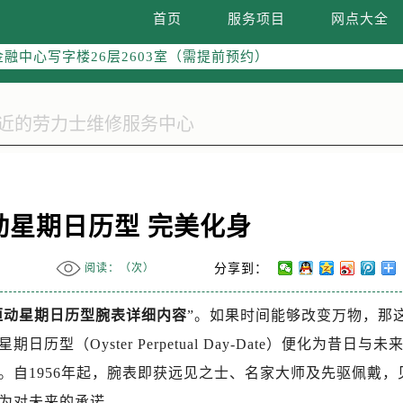
字楼W3座6层602室（需提前预约）
首页
服务项目
网点大全
国际中心写字楼D座11层1102室（需提前预约）
融中心写字楼26层2603室（需提前预约）
2座37层3705室（需提前预约）
际广场写字楼8层806室（需提前预约）
南京中心写字楼22层C1-1室（需提前预约）
中心写字楼5号楼10层1008室（需提前预约）
FC国际金融中心写字楼35层3508室（需提前预约）
楼1号楼18层1803室（需提前预约）
动星期日历型 完美化身
字楼1号楼16层1604室（需提前预约）
务中心东塔写字楼（华润万象城）17层1706室（需提前预约）
阅读：（
次）
分享到：
场办公楼20层2009室（需提前预约）
写字楼A座5层503-5室（需提前预约）
恒动星期日历型腕表详细内容
”。如果时间能够改变万物，那
广场写字楼4号楼22层2209室（需提前预约）
Oyster Perpetual Day-Date）便化为昔日与未
际中心写字楼8层805室（需提前预约）
。自1956年起，腕表即获远见之士、名家大师及先驱佩戴，
易中心写字楼A座13层1304室（需提前预约）
为对未来的承诺。