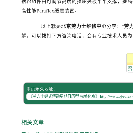
摆轮组件由可调节高度的摆轮夹板牢牢支撑，提高
内蒙古自治区赤峰市红山区哈达街劳
内蒙古自治区鄂尔多斯市东胜区伊金
高性能Paraflex缓震装置。
内蒙古自治区呼伦贝尔市海拉尔区中
以上就是
北京劳力士维修中心
分享：“
劳
内蒙古自治区通辽市科尔沁区明仁大
内蒙古自治区乌海市海勃湾区人民南
解，可以拨打下方咨询电话，会有专业技术人员为
内蒙古自治区乌兰察布市集宁区恩和
内蒙古自治区锡林郭勒盟市锡林浩特
内蒙古自治区兴安盟市乌兰浩特市兴
山西省大同市平城区迎宾街劳力士售
赞
山西省晋城市城区黄华街劳力士售后
山西省晋中市榆次区顺城街劳力士售
本页永久地址：
山西省临汾市尧都区解放路劳力士售
山西省吕梁市离石区永宁中路与建设
山西省朔州市朔城区怡西路与鄯阳西
山西省忻州市忻府区和平东街与七一
相关文章
山西省阳泉市郊区平阳东街与新城大