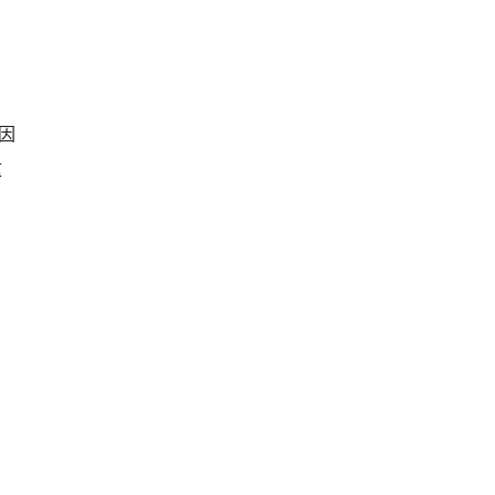
因
这
出