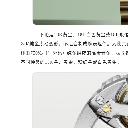
黑龙江省双鸭山市尖山区新兴大街劳
黑龙江省绥化市北林区新华街与康庄
黑龙江省伊春市伊美区通河路劳力士
吉林省白城市洮北区明仁南街劳力士
吉林省白山市浑江区浑江大街劳力士
不论是18K黄金、18K白色黄金或18K
吉林省吉林市船营区河南街劳力士售
24K纯金太易变形，不适合制成腕表组件。为使其
吉林省辽源市龙山区人民大街劳力士
种由750‰（千分比）纯金组成的高贵合金，表
吉林省梅河口市新华街道梅河大街劳
不同种类的18K金：黄金、粉红金或白色黄金。
吉林省四平市铁东区紫气大路与南九
吉林省松原市宁江区五环大街劳力士
吉林省通化市东昌区环通乡江南大街
吉林省延边市延吉市解放路劳力士售
辽宁省鞍山市铁东区站前街劳力士售
辽宁省本溪市平山区胜利路劳力士售
辽宁省朝阳市双塔区新华路劳力士售
辽宁省丹东市振兴区七经街劳力士售