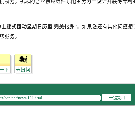
抗震力。机芯的游丝摆轮组件亦配备劳力士设计并获得专利
力士售后服务中心（需提前预约）
霍洛街劳力士售后服务中心（需提前预约）
央街劳力士售后服务中心（需提前预约）
力士蚝式恒动星期日历型 完美化身
”。如果您还有其他问题想
街劳力士售后服务中心（需提前预约）
路劳力士售后服务中心（需提前预约）
您服务。
大街劳力士售后服务中心（需提前预约）
市光明街与额尔敦路交叉口劳力士售后服务中心（需提前预约）
安大街劳力士售后服务中心（需提前预约）
后服务中心（需提前预约）
一下
去提问
服务中心（需提前预约）
后服务中心（需提前预约）
后服务中心（需提前预约）
一键复制
街交叉口劳力士售后服务中心（需提前预约）
街交汇处劳力士售后服务中心（需提前预约）
南路交叉口劳力士售后服务中心（需提前预约）
道交叉口劳力士售后服务中心（需提前预约）