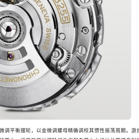
后服务中心（需提前预约）
售后服务中心（需提前预约）
售后服务中心（需提前预约）
售后服务中心（需提前预约）
售后服务中心（需提前预约）
士售后服务中心（需提前预约）
后服务中心（需提前预约）
街交叉口劳力士售后服务中心（需提前预约）
得利名表维修授权店1楼劳力士售后服务中心（需提前预约）
得利名表维修授权店1楼劳力士售后服务中心（需提前预约）
国际中心D座11层1102室劳力士售后服务中心（需提前预约）
广场W3座6层602室劳力士售后服务中心（需提前预约）
先天下劳力士售后服务中心（需提前预约）
特大街劳力士售后服务中心（需提前预约）
街劳力士售后服务中心（需提前预约）
微调平衡摆轮，以金微调螺母精确调校其惯性振荡周期。游
3号王府井百货名表维修劳力士售后服务中心（需提前预约）