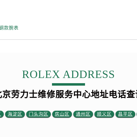
后服务中心（需提前预约）
售后服务中心（需提前预约）
15号亨得利名表维修授权店3楼劳力士售后服务中心（需提前预
金融中心26层2603室劳力士售后服务中心（需提前预约）
钢款腕表
后服务中心（需提前预约）
后服务中心（需提前预约）
售后服务中心（需提前预约）
后服务中心（需提前预约）
售后服务中心（需提前预约）
ROLEX ADDRESS
售后服务中心（需提前预约）
后服务中心（需提前预约）
北京劳力士维修服务中心地址电话查
士售后服务中心（需提前预约）
售后服务中心（需提前预约）
售后服务中心（需提前预约）
区
海淀区
门头沟区
房山区
通州区
顺义区
昌平区
士售后服务中心（需提前预约）
售后服务中心（需提前预约）