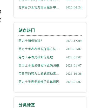
北京劳力士官方售后服务中心｜详细地址与官方热线权威信息公示（2026年6月最新）
2026-06-24
界
名
站点热门
劳力士如何消磁？
2022-12-09
劳力士手表表带的保养方法有哪些？
2023-01-07
劳力士手表受磁如何处理
2023-01-07
劳力士手表受磁如何正确消磁
2023-01-07
）
带日历的劳力士蚝式恒动五位数型号
2023-10-28
劳力士手表走时慢的具体原因
2023-01-07
分类标签