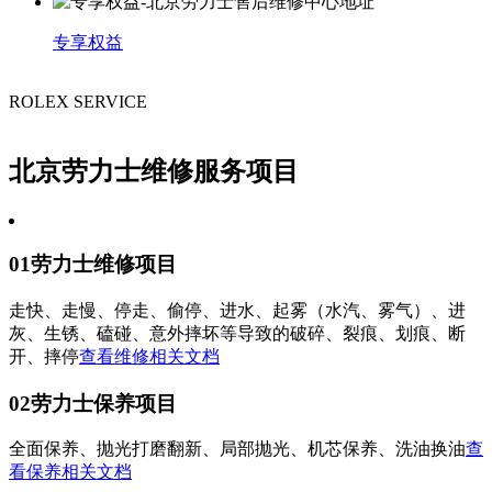
厦门市思明区湖滨东路95号华润大厦写字楼B座11层1104室（需提前预约）
福州市鼓楼区五四路128-1号恒力城写字楼15层03室（需提前预约）
专享权益
成都市锦江区人民东路6号SAC东原中心写字楼24层2406B室（需提前预约）
ROLEX SERVICE
重庆市江北区观音桥步行街2号融恒时代广场写字楼9层902室（需提前预约）
长沙市芙蓉区定王台街道建湘路393号世茂环球金融中心写字楼（芙蓉广场）10层13室（需提前预约）
郑州市二七区铭功路10号华润大厦写字楼29层2905室（需提前预约）
北京劳力士维修服务项目
太原市迎泽区解放路15号亨得利名表服务中心（品牌授权店）3层整层（需提前预约）
沈阳市沈河区中街路137号亨得利名表服务中心（品牌授权店）1层整层（需提前预约）
沈阳市沈河区中街路83号亨得利名表服务中心（品牌授权店）1层整层（需提前预约）
01
劳力士维修项目
乌鲁木齐市天山区红山路26号时代广场（CCMALL）C座17层17-B（需提前预约）
走快、走慢、停走、偷停、进水、起雾（水汽、雾气）、进
温州市鹿城区锦绣路1067号置信广场10层1015室（需提前预约）
灰、生锈、磕碰、意外摔坏等导致的破碎、裂痕、划痕、断
哈尔滨市道里区友谊西路600号富力中心T2座写字楼29层03室（需提前预约）
开、摔停
查看维修相关文档
大连市中山区人民路15号国际金融大厦7层G室（需提前预约）
02
劳力士保养项目
佛山市禅城区季华五路57号万科金融中心C座12层1205室（需提前预约）
东莞市东城街道鸿福东路1号民盈国贸中心T1写字楼9层907室（需提前预约）
全面保养、抛光打磨翻新、局部抛光、机芯保养、洗油换油
查
无锡市梁溪区人民中路139号恒隆广场写字楼1座11层1104室（需提前预约）
看保养相关文档