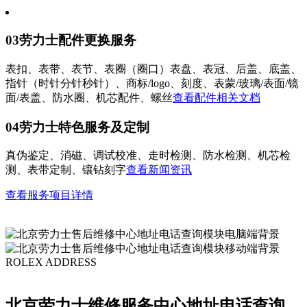
南通市崇川区工农路57号圆融广场写字楼16层1603室（需提前预约）
苏州市苏州工业园区星港街199号苏州中心办公楼C座22层08室（需提前预约）
03
劳力士配件更换服务
武汉市江汉区解放大道686号世界贸易大厦38层09室（需提前预约）
南宁市青秀区金湖路59号地王大厦12楼1224室（需提前预约）
表扣、表带、表节、表圈（圈口）表盘、表冠、后盖、底盖、
合肥市蜀山区潜山路111号万象城华润大厦B座12楼03室（需提前预约）
指针（时针分针秒针）、商标/logo、刻度、表蒙/玻璃/表面/镜
面/表盖、防水圈、机芯配件、螺丝
查看配件相关文档
泉州市丰泽区宝洲路729号浦西万达中心写字楼A座7楼709室（需提前预约）
青岛市南区山东路6号华润大厦B座22层04室（需提前预约）
04
劳力士特色服务及定制
烟台市芝罘区胜利路139号万达金融中心A座907室（需提前预约）
真伪鉴定、消磁、调试校准、走时检测、防水检测、机芯检
长春市朝阳区西安大路727号中银大厦A座(旺进大厦)18层09室（需提前预约）
测、表带定制、镶钻刻字
查看新闻资讯
贵阳市南明区都司高架桥路33号亨特国际金融中心14楼14D（需提前预约）
查看服务项目详情
昆明市盘龙区北京路928号同德昆明广场写字楼10层06室（需提前预约）
石家庄市长安区中山东路39号勒泰中心写字楼B座13层07室（需提前预约）
西安市碑林区南关正街88号华侨城长安国际中心E座6楼10室（需提前预约）
海口市龙华区金贸东路5号海口华润大厦B座17层1707室（需提前预约）
ROLEX ADDRESS
唐山市路南区新华东道100号万达广场写字楼A座10层1002室（需提前预约）
台州市椒江区东海大道1800号腾达中心东1幢20楼2002室（需提前预约）
北京劳力士维修服务中心地址电话查询