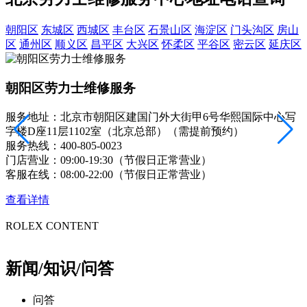
内蒙古自治区呼和浩特市玉泉区大学西街70号华润万象城写字楼（鄂尔多斯大厦）23层2326室（需提前预约）
甘肃省兰州市七里河区西津西路16号兰州中心写字楼21层2102室（需提前预约）
朝阳区
东城区
西城区
丰台区
石景山区
海淀区
门头沟区
房山
区
通州区
顺义区
昌平区
大兴区
怀柔区
平谷区
密云区
延庆区
重庆市解放碑渝中区民权路28号英利国际金融中心写字楼20层01室（需提前预约）
黑龙江省大庆市萨尔图区会战大街劳力士售后服务中心（需提前预约）
黑龙江省鹤岗市向阳区红军路劳力士售后服务中心（需提前预约）
朝阳区劳力士维修服务
黑龙江省黑河市爱辉区中央街劳力士售后服务中心（需提前预约）
服务地址：北京市朝阳区建国门外大街甲6号华熙国际中心写
黑龙江省鸡西市鸡冠区红军路劳力士售后服务中心（需提前预约）
字楼D座11层1102室（北京总部）（需提前预约）
黑龙江省佳木斯市向阳区长安路劳力士售后服务中心（需提前预约）
服务热线：
400-805-0023
门店营业：09:00-19:30（节假日正常营业）
黑龙江省牡丹江市东安区太平路劳力士售后服务中心（需提前预约）
客服在线：08:00-22:00（节假日正常营业）
黑龙江省七台河市桃山区大同街劳力士售后服务中心（需提前预约）
黑龙江省齐齐哈尔市龙沙区龙华路劳力士售后服务中心（需提前预约）
查看详情
黑龙江省双鸭山市尖山区新兴大街劳力士售后服务中心（需提前预约）
ROLEX CONTENT
黑龙江省绥化市北林区新华街与康庄路交叉口劳力士售后服务中心（需提前预约）
黑龙江省伊春市伊美区通河路劳力士售后服务中心（需提前预约）
新闻/知识/问答
吉林省白城市洮北区明仁南街劳力士售后服务中心（需提前预约）
吉林省白山市浑江区浑江大街劳力士售后服务中心（需提前预约）
问答