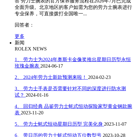
答
劳力士腕表的官方保养服务流程在2026年7月已完成
辽宁省盘锦市兴隆台区石油大街劳力士售后服务中心（需提前预约）
全面升级。北京地区的客户如需为您的劳力士腕表进行
辽宁省铁岭市银州区南马路劳力士售后服务中心（需提前预约）
专业保养，可直接拨打全国唯一...
辽宁省营口市站前区市府路与渤海大街交叉口劳力士售后服务中心（需提前预约）
回答者：
辽宁省沈阳市沈河区中街路137号亨得利名表维修授权店1楼劳力士售后服务中心（需提前预约）
更多
辽宁省沈阳市沈河区中街路83号亨得利名表维修授权店1楼劳力士售后服务中心（需提前预约）
新闻
北京市朝阳区建国门外大街甲6号华熙国际中心D座11层1102室劳力士售后服务中心（北京总部）（需提前预约）
ROLEX NEWS
北京市东城区东长安街1号王府井东方广场W3座6层602室劳力士售后服务中心（需提前预约）
1、 劳力士为2024年奥斯卡金像奖推出星期日历型永恒
河北省保定市竞秀区朝阳北大街北国先天下劳力士售后服务中心（需提前预约）
玫瑰金腕表
2024-06-17
内蒙古自治区阿拉善盟市左旗土尔扈特大街劳力士售后服务中心（需提前预约）
2、 2024年劳力士新款预测来啦！
2024-02-23
内蒙古自治区巴彦淖尔市临河区新华街劳力士售后服务中心（需提前预约）
内蒙古自治区包头市青山区幸福路甲3号王府井百货名表维修劳力士售后服务中心（需提前预约）
3、 劳力士手表是否需要针对不同的深度进行防水测
试？
2024-01-16
内蒙古自治区赤峰市红山区哈达街劳力士售后服务中心（需提前预约）
内蒙古自治区鄂尔多斯市东胜区伊金霍洛街劳力士售后服务中心（需提前预约）
4、 回归经典 品鉴劳力士蚝式恒动探险家型黄金钢款腕
表
2023-11-20
内蒙古自治区呼伦贝尔市海拉尔区中央街劳力士售后服务中心（需提前预约）
内蒙古自治区通辽市科尔沁区明仁大街劳力士售后服务中心（需提前预约）
5、 劳力士蚝式恒动星期日历型 完美化身
2023-11-07
内蒙古自治区乌海市海勃湾区人民南路劳力士售后服务中心（需提前预约）
6、 带日历的劳力士蚝式恒动五位数型号
2023-10-28