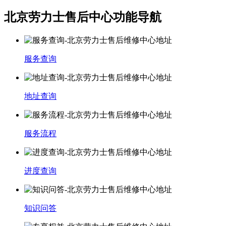
常州市新北区龙锦路1590号现代传媒中心写字楼5号楼10层1008室（需提前预约）
北京劳力士售后中心功能导航
徐州市鼓楼区淮海东路29号苏宁广场IFC国际金融中心写字楼35层3508室（需提前预约）
扬州市邗江区国展路29号星耀天地写字楼1号楼18层1803室（需提前预约）
盐城市盐都区世纪大道5号盐城金融城写字楼1号楼16层1604室（需提前预约）
服务查询
泰州市海陵区永定东路399号置地商务中心东塔写字楼（华润万象城）17层1706室（需提前预约）
宁波市江北区大闸南路500号来福士广场办公楼20层2009室（需提前预约）
杭州市上城区钱江路1366号华润大厦写字楼A座5层503-5室（需提前预约）
地址查询
金华市金东区东市南街777号金华万达广场写字楼4号楼22层2209室（需提前预约）
绍兴市越城区胜利东路379号世茂天际中心写字楼8层805室（需提前预约）
嘉兴市南湖区广益路705号嘉兴世界贸易中心写字楼A座13层1304室（需提前预约）
服务流程
南昌市红谷滩新区红谷中大道998号绿地双子塔（中央广场）A1座办公楼14层07室（需提前预约）
济南市历下区经十路11111号华润中心写字楼（万象城）15层1508室（需提前预约）
进度查询
广州市天河区天河路230号万菱汇国际中心写字楼A塔7层704室（需提前预约）
广州市越秀区环市东路371-375号世界贸易中心大厦南塔写字楼15层07室（需提前预约）
深圳市罗湖区深南东路5001号华润大厦写字楼17层1701室（需提前预约）
知识问答
惠州市惠城区江北文昌一路7号华贸大厦写字楼1座30层05室（需提前预约）