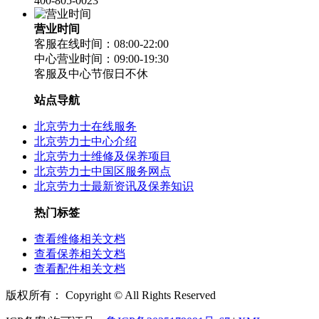
400-805-0023
福建省宁德市蕉城区天湖东路劳力士售后服务中心（需提前预约）
福建省莆田市城厢区霞林街道荔华东大道劳力士售后服务中心（需提前预约）
营业时间
客服在线时间：08:00-22:00
福建省三明市三元区东乾二路劳力士售后服务中心（需提前预约）
中心营业时间：09:00-19:30
福建省漳州市龙文区步港路劳力士售后服务中心（需提前预约）
客服及中心节假日不休
江苏省常州市新北区龙锦路1590号现代传媒中心5号楼10层1008室劳力士售后服务中心（需提前预约）
站点导航
江苏省淮安市清江浦区淮海北路劳力士售后服务中心（需提前预约）
江苏省连云港市海州区通灌北路劳力士售后服务中心（需提前预约）
北京劳力士在线服务
北京劳力士中心介绍
江苏省南京市秦淮区中山南路1号南京中心22层22-C1-C3室劳力士售后服务中心（需提前预约）
北京劳力士维修及保养项目
江苏省宿迁市宿城区西湖路劳力士售后服务中心（需提前预约）
北京劳力士中国区服务网点
江苏省泰州市海陵区永定东路399号置地商务中心东塔（华润万象城）17层1706室劳力士售后服务中心（需提前预约）
北京劳力士最新资讯及保养知识
江苏省徐州市鼓楼区淮海东路29号苏宁广场IFC国际金融中心35层3508室劳力士售后服务中心（需提前预约）
热门标签
江苏省盐城市盐都区世纪大道5号盐城金融城写字楼1号楼16层1604室劳力士售后服务中心（需提前预约）
查看维修相关文档
江苏省扬州市邗江区国展路29号星耀天地写字楼1号楼18层1803室劳力士售后服务中心（需提前预约）
查看保养相关文档
江苏省镇江市京口区中山东路劳力士售后服务中心（需提前预约）
查看配件相关文档
江西省抚州市临川区赣东大道劳力士售后服务中心（需提前预约）
版权所有：
Copyright ©
All Rights Reserved
江西省赣州市章贡区文清路劳力士售后服务中心（需提前预约）