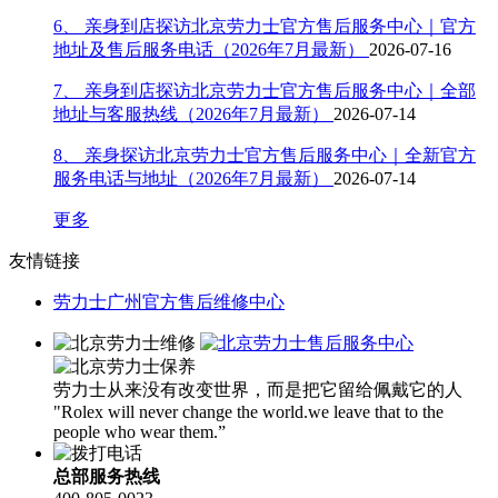
安徽省蚌埠市蚌山区淮河路劳力士售后服务中心（需提前预约）
6、 亲身到店探访北京劳力士官方售后服务中心｜官方
安徽省亳州市谯城区魏武大道劳力士售后服务中心（需提前预约）
地址及售后服务电话（2026年7月最新）
2026-07-16
安徽省池州市贵池区长江路劳力士售后服务中心（需提前预约）
7、 亲身到店探访北京劳力士官方售后服务中心｜全部
安徽省滁州市琅琊区南谯北路劳力士售后服务中心（需提前预约）
地址与客服热线（2026年7月最新）
2026-07-14
安徽省阜阳市颍州区颍州北路劳力士售后服务中心（需提前预约）
8、 亲身探访北京劳力士官方售后服务中心｜全新官方
安徽省淮北市相山区淮海路劳力士售后服务中心（需提前预约）
服务电话与地址（2026年7月最新）
2026-07-14
安徽省淮南市田家庵区国庆中路劳力士售后服务中心（需提前预约）
更多
安徽省黄山市屯溪区黄山西路劳力士售后服务中心（需提前预约）
安徽省六安市金安区解放中路劳力士售后服务中心（需提前预约）
友情链接
安徽省马鞍山市雨山区湖南西路劳力士售后服务中心（需提前预约）
劳力士广州官方售后维修中心
安徽省宿州市埇桥区人民中路劳力士售后服务中心（需提前预约）
安徽省铜陵市铜官区石城大道劳力士售后服务中心（需提前预约）
安徽省芜湖市镜湖区中山路步行街劳力士售后服务中心（需提前预约）
劳力士从来没有改变世界，而是把它留给佩戴它的人
"Rolex will never change the world.we leave that to the
安徽省宣城市宣州区叠嶂西路劳力士售后服务中心（需提前预约）
people who wear them.”
福建省龙岩市新罗区九一南路劳力士售后服务中心（需提前预约）
总部服务热线
福建省南平市建阳区人民西路劳力士售后服务中心（需提前预约）