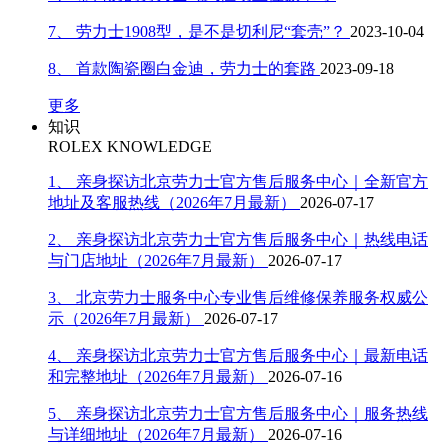
内蒙古自治区乌兰察布市集宁区恩和大街劳力士售后服务中心（需提前预约）
7、 劳力士1908型，是不是切利尼“套壳”？
2023-10-04
内蒙古自治区锡林郭勒盟市锡林浩特市光明街与额尔敦路交叉口劳力士售后服务中心（需提前预约）
内蒙古自治区兴安盟市乌兰浩特市兴安大街劳力士售后服务中心（需提前预约）
8、 首款陶瓷圈白金迪，劳力士的套路
2023-09-18
山西省大同市平城区迎宾街劳力士售后服务中心（需提前预约）
更多
山西省晋城市城区黄华街劳力士售后服务中心（需提前预约）
知识
ROLEX KNOWLEDGE
山西省晋中市榆次区顺城街劳力士售后服务中心（需提前预约）
山西省临汾市尧都区解放路劳力士售后服务中心（需提前预约）
1、 亲身探访北京劳力士官方售后服务中心｜全新官方
地址及客服热线（2026年7月最新）
2026-07-17
山西省吕梁市离石区永宁中路与建设街交叉口劳力士售后服务中心（需提前预约）
山西省朔州市朔城区怡西路与鄯阳西街交汇处劳力士售后服务中心（需提前预约）
2、 亲身探访北京劳力士官方售后服务中心｜热线电话
与门店地址（2026年7月最新）
2026-07-17
山西省忻州市忻府区和平东街与七一南路交叉口劳力士售后服务中心（需提前预约）
山西省阳泉市郊区平阳东街与新城大道交叉口劳力士售后服务中心（需提前预约）
3、 北京劳力士服务中心专业售后维修保养服务权威公
山西省运城市盐湖区河东街劳力士售后服务中心（需提前预约）
示（2026年7月最新）
2026-07-17
山西省长治市潞州区英雄中路劳力士售后服务中心（需提前预约）
4、 亲身探访北京劳力士官方售后服务中心｜最新电话
山西省太原市迎泽区迎泽街道解放路15号亨得利名表维修授权店3楼劳力士售后服务中心（需提前预约）
和完整地址（2026年7月最新）
2026-07-16
天津市和平区赤峰道136号天津国际金融中心26层2603室劳力士售后服务中心（需提前预约）
5、 亲身探访北京劳力士官方售后服务中心｜服务热线
安徽省安庆市迎江区人民路劳力士售后服务中心（需提前预约）
与详细地址（2026年7月最新）
2026-07-16