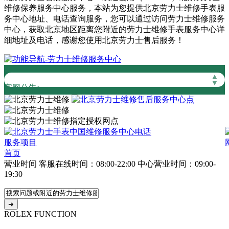
维修保养服务中心服务，本站为您提供北京劳力士维修手表服
务中心地址、电话查询服务，您可以通过访问劳力士维修服务
中心，获取北京地区距离您附近的劳力士维修手表服务中心详
细地址及电话，感谢您使用北京劳力士售后服务！
▲
▼
官网公告>
2026年8月劳力士中国区售后服务网络优化升级公告
2026年8月劳力士全国官方售后客户服务热线：400-805-0023
劳力士官方全国统一服务热线400-805-0023，服务覆盖中国大陆、香港、澳门、台湾全部区域（非大陆需加拨“+86”）
2026年8月劳力士售后服务中心最新网点地址：
服务项目
北京市朝阳区建国门外大街甲6号华熙国际中心写字楼D座11层1102室（北京总部）（需提前预约）
首页
北京市东城区东长安街1号东方广场写字楼W3座6层602室（需提前预约）
营业时间
客服在线时间：08:00-22:00
中心营业时间：09:00-
19:30
天津市和平区赤峰道136号天津国际金融中心写字楼26层2603室（需提前预约）
上海市徐汇区虹桥路3号港汇中心写字楼2座37层3705室（需提前预约）
上海市黄浦区南京东路299号宏伊国际广场写字楼8层806室（需提前预约）
ROLEX FUNCTION
南京市秦淮区中山南路1号（新街口）南京中心写字楼22层C1-1室（需提前预约）