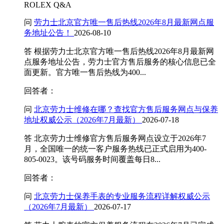
吉林省吉林市船营区河南街劳力士售后服务中心（需提前预约）
ROLEX Q&A
吉林省辽源市龙山区人民大街劳力士售后服务中心（需提前预约）
问
劳力士北京官方唯一售后热线2026年8月最新网点服
吉林省梅河口市新华街道梅河大街劳力士售后服务中心（需提前预约）
务地址公告！
2026-08-10
吉林省四平市铁东区紫气大路与南九经街交汇处劳力士售后服务中心（需提前预约）
答
根据劳力士北京官方唯一售后热线2026年8月最新网
吉林省松原市宁江区五环大街劳力士售后服务中心（需提前预约）
点服务地址公告，劳力士官方售后服务的核心信息已全
面更新。官方唯一售后热线为400...
吉林省通化市东昌区环通乡江南大街劳力士售后服务中心（需提前预约）
吉林省延边市延吉市解放路劳力士售后服务中心（需提前预约）
回答者：
辽宁省鞍山市铁东区站前街劳力士售后服务中心（需提前预约）
问
北京劳力士维修在哪？查找官方售后服务网点与保养
辽宁省本溪市平山区胜利路劳力士售后服务中心（需提前预约）
地址权威公示（2026年7月最新）
2026-07-18
辽宁省朝阳市双塔区新华路劳力士售后服务中心（需提前预约）
答
北京劳力士维修官方售后服务网点设立于2026年7
辽宁省丹东市振兴区七经街劳力士售后服务中心（需提前预约）
月，全国唯一的统一客户服务热线已正式启用为400-
辽宁省抚顺市新抚区东一路劳力士售后服务中心（需提前预约）
805-0023。该号码服务时间覆盖每日8...
辽宁省阜新市海州区解放大街劳力士售后服务中心（需提前预约）
回答者：
辽宁省葫芦岛市连山区中央路劳力士售后服务中心（需提前预约）
问
北京劳力士保养手表的专业服务流程详解权威公示
辽宁省锦州市古塔区中央大街劳力士售后服务中心（需提前预约）
（2026年7月最新）
2026-07-17
辽宁省辽阳市白塔区新运大街劳力士售后服务中心（需提前预约）