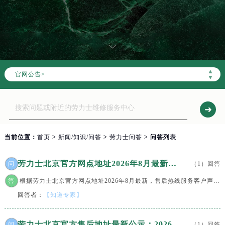
▲
官网公告>
▼
当前位置：
首页
>
新闻/知识/问答
>
劳力士问答
> 问答列表
劳力士北京官方网点地址2026年8月最新，售后热线服务客户声明
问
（1）回答
答
根据劳力士北京官方网点地址2026年8月最新，售后热线服务客户声明，劳力士官方售后体系已...
回答者：
【知道专家】
劳力士北京官方售后地址最新公示：2026年8月热线电话
问
（1）回答