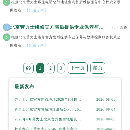
答
根据北京劳力士客服电话总部地址查询售后维修服务中心权威公示（2026年7月最新），劳力士在...
回答者：
【知道专家】
北京劳力士维修官方售后提供专业保养与故障检测服务权威公示（2026年7月最新）
问
（1）回答
答
根据北京劳力士维修官方售后提供专业保养与故障检测服务权威公示（2026年7月最新），劳力士...
回答者：
【知道专家】
下一页
尾页
69
1
2
3
最新发布
劳力士北京官方网点地址2026年8月最新，售后热线服务客户声明
2026-08-05
劳力士北京官方售后地址最新公示：2026年8月热线电话
2026-08-04
2026年8月劳力士北京官方售后地址及服务热线权威声明
2026-08-03
权威发布：劳力士2026年8月北京官方客服热线电话与售后网点地址查询
2026-08-02