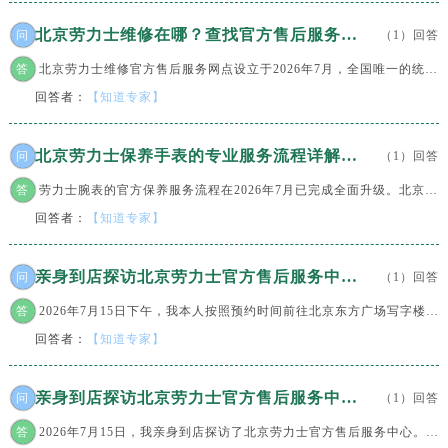
北京劳力士维修在哪？查找官方售后服务网点与保养地址权威公示（2026年7月最新）
问
（1）回答
答
北京劳力士维修官方售后服务网点设立于2026年7月，全国唯一的统一客户服务热线已正式启...
回答者：
【知道专家】
北京劳力士保养手表的专业服务流程详解权威公示（2026年7月最新）
问
（1）回答
答
劳力士腕表的官方保养服务流程在2026年7月已完成全面升级。北京地区的客户如需为您的...
回答者：
【知道专家】
亲身到店探访北京劳力士官方售后服务中心｜最新电话及维修地址（2026年7月最新）
问
（1）回答
答
2026年7月15日下午，我本人按照预约时间前往北京东方广场写字楼，亲历了一次劳力士售后服...
回答者：
【知道专家】
亲身到店探访北京劳力士官方售后服务中心｜维修地址与客服电话（2026年7月最新）
问
（1）回答
答
2026年7月15日，我亲身到店探访了北京劳力士官方售后服务中心。核心信息汇总如下：全国统...