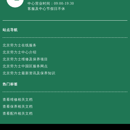
中心营业时间：09:00-19:30
客服及中心节假日不休
站点导航
北京劳力士在线服务
北京劳力士中心介绍
北京劳力士维修及保养项目
北京劳力士中国区服务网点
北京劳力士最新资讯及保养知识
热门标签
查看维修相关文档
查看保养相关文档
查看配件相关文档