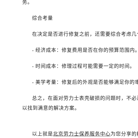
务。
黑龙江省双鸭山市尖山区新兴大街劳
黑龙江省绥化市北林区新华街与康庄
综合考量
黑龙江省伊春市伊美区通河路劳力士
吉林省白城市洮北区明仁南街劳力士
在决定是否进行修复之前，还需要综合考虑几
吉林省白山市浑江区浑江大街劳力士
吉林省吉林市船营区河南街劳力士售
- 经济成本：修复费用是否在你的预算范围内
吉林省辽源市龙山区人民大街劳力士
吉林省梅河口市新华街道梅河大街劳
- 时间成本：修理过程可能需要一定的时间。
吉林省四平市铁东区紫气大路与南九
吉林省松原市宁江区五环大街劳力士
- 美学考量：修复后的外观是否能够满足你的
吉林省通化市东昌区环通乡江南大街
吉林省延边市延吉市解放路劳力士售
总之，在面对劳力士表壳破损的问题时，不必
辽宁省鞍山市铁东区站前街劳力士售
以找到满意的解决方案。
辽宁省本溪市平山区胜利路劳力士售
辽宁省朝阳市双塔区新华路劳力士售
辽宁省丹东市振兴区七经街劳力士售
以上就是
北京劳力士保养服务中心
为您分享的