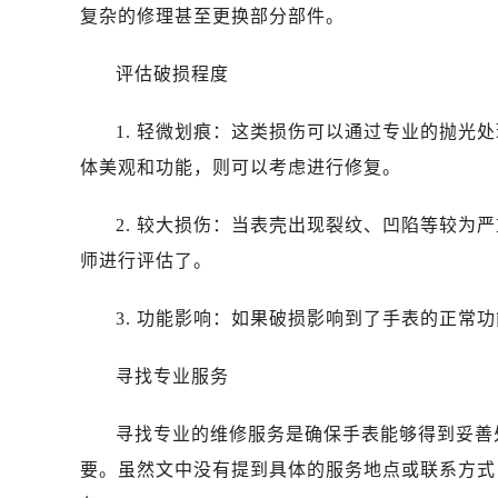
昆明市盘龙区北京路928号同德昆明
复杂的修理甚至更换部分部件。
石家庄市长安区中山东路39号勒泰中
西安市碑林区南关正街88号华侨城长
评估破损程度
海口市龙华区金贸东路5号海口华润大厦
1. 轻微划痕：这类损伤可以通过专业的抛光
唐山市路南区新华东道100号万达广场
台州市椒江区东海大道1800号腾达中
体美观和功能，则可以考虑进行修复。
内蒙古自治区呼和浩特市玉泉区大学西
2. 较大损伤：当表壳出现裂纹、凹陷等较为
甘肃省兰州市七里河区西津西路16号兰
黑龙江省大庆市萨尔图区会战大街劳
师进行评估了。
黑龙江省鹤岗市向阳区红军路劳力士
3. 功能影响：如果破损影响到了手表的正常
黑龙江省黑河市爱辉区中央街劳力士
黑龙江省鸡西市鸡冠区红军路劳力士
寻找专业服务
黑龙江省佳木斯市向阳区长安路劳力
黑龙江省牡丹江市东安区太平路劳力
寻找专业的维修服务是确保手表能够得到妥善
黑龙江省七台河市桃山区大同街劳力
要。虽然文中没有提到具体的服务地点或联系方式
黑龙江省齐齐哈尔市龙沙区龙华路劳