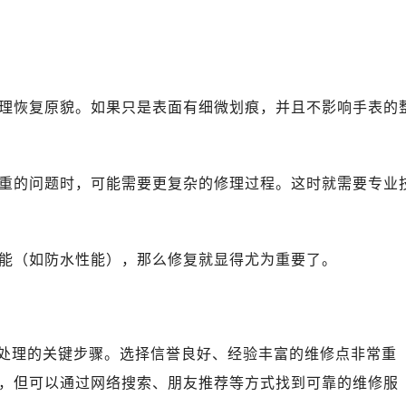
广场写字楼10层06室（需提前预约）
心写字楼B座13层07室（需提前预约）
安国际中心E座6楼10室（需提前预约）
B座17层1707室（需提前预约）
处理恢复原貌。如果只是表面有细微划痕，并且不影响手表的
写字楼A座10层1002室（需提前预约）
心东1幢20楼2002室（需提前预约）
街70号华润万象城写字楼（鄂尔多斯大厦）23层2326室（需
严重的问题时，可能需要更复杂的修理过程。这时就需要专业
州中心写字楼21层2102室（需提前预约）
力士售后服务中心（需提前预约）
售后服务中心（需提前预约）
功能（如防水性能），那么修复就显得尤为重要了。
售后服务中心（需提前预约）
售后服务中心（需提前预约）
士售后服务中心（需提前预约）
士售后服务中心（需提前预约）
处理的关键步骤。选择信誉良好、经验丰富的维修点非常重
士售后服务中心（需提前预约）
，但可以通过网络搜索、朋友推荐等方式找到可靠的维修服
力士售后服务中心（需提前预约）