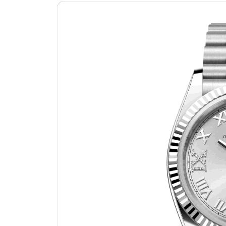
南昌市红谷滩新区红谷中大道998号
济南市历下区经十路11111号华润中
广州市天河区天河路230号万菱汇国
广州市越秀区环市东路371-375号
深圳市罗湖区深南东路5001号华润大
惠州市惠城区江北文昌一路7号华贸大
厦门市思明区湖滨东路95号华润大厦写
福州市鼓楼区五四路128-1号恒力城
成都市锦江区人民东路6号SAC东原中
重庆市江北区观音桥步行街2号融恒时
长沙市芙蓉区定王台街道建湘路393
郑州市二七区铭功路10号华润大厦写字
太原市迎泽区解放路15号亨得利名
沈阳市沈河区中街路137号亨得利名
沈阳市沈河区中街路83号亨得利名
乌鲁木齐市天山区红山路26号时代广场