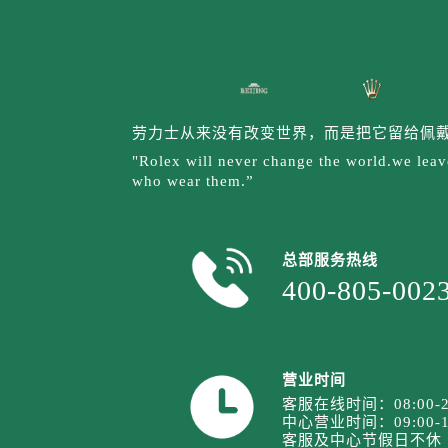
山西省运城市盐湖区河东街劳力士售
山西省长治市潞州区英雄中路劳力士
山西省太原市迎泽区迎泽街道解放路
天津市和平区赤峰道136号天津国际
安徽省安庆市迎江区人民路劳力士售
劳力士从来没有改变世界，而是把它留给佩
安徽省蚌埠市蚌山区淮河路劳力士售
"Rolex will never change the world.we leave
安徽省亳州市谯城区魏武大道劳力士
who wear them.”
安徽省池州市贵池区长江路劳力士售
安徽省滁州市琅琊区南谯北路劳力士
安徽省阜阳市颍州区颍州北路劳力士
总部服务热线
400-805-002
安徽省淮北市相山区淮海路劳力士售
安徽省淮南市田家庵区国庆中路劳力
安徽省黄山市屯溪区黄山西路劳力士
安徽省六安市金安区解放中路劳力士
营业时间
安徽省马鞍山市雨山区湖南西路劳力
客服在线时间：08:00-2
中心营业时间：09:00-1
安徽省宿州市埇桥区人民中路劳力士
客服及中心节假日不休