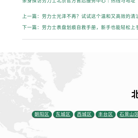
内蒙古自治区赤峰市红山区哈达街劳
内蒙古自治区鄂尔多斯市东胜区伊金
上一篇：
劳力士光泽不再？试试这个温和又高效的清
内蒙古自治区呼伦贝尔市海拉尔区中
下一篇：
劳力士表盘划痕自救手册，新手也能轻松上
内蒙古自治区通辽市科尔沁区明仁大
内蒙古自治区乌海市海勃湾区人民南
内蒙古自治区乌兰察布市集宁区恩和
内蒙古自治区锡林郭勒盟市锡林浩特
内蒙古自治区兴安盟市乌兰浩特市兴
山西省大同市平城区迎宾街劳力士售
山西省晋城市城区黄华街劳力士售后
山西省晋中市榆次区顺城街劳力士售
山西省临汾市尧都区解放路劳力士售
山西省吕梁市离石区永宁中路与建设
朝阳区
东城区
山西省朔州市朔城区怡西路与鄯阳西
西城区
丰台区
石景山
山西省忻州市忻府区和平东街与七一
山西省阳泉市郊区平阳东街与新城大