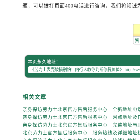
辽宁省抚顺市新抚区东一路劳力士售
题，可以拨打页面400电话进行咨询，我们将竭诚
辽宁省阜新市海州区解放大街劳力士
辽宁省葫芦岛市连山区中央路劳力士
辽宁省锦州市古塔区中央大街劳力士
辽宁省辽阳市白塔区新运大街劳力士
赞
辽宁省盘锦市兴隆台区石油大街劳力
辽宁省铁岭市银州区南马路劳力士售
本页永久地址：
辽宁省营口市站前区市府路与渤海大
辽宁省沈阳市沈河区中街路137号亨
辽宁省沈阳市沈河区中街路83号亨
北京市朝阳区建国门外大街甲6号华熙
相关文章
北京市东城区东长安街1号王府井东方
河北省保定市竞秀区朝阳北大街北国
内蒙古自治区阿拉善盟市左旗土尔扈
内蒙古自治区巴彦淖尔市临河区新华
内蒙古自治区包头市青山区幸福路甲