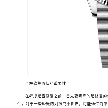
温州市鹿城区锦绣路1067号置信广场
哈尔滨市道里区友谊西路600号富力中
大连市中山区人民路15号国际金融大
佛山市禅城区季华五路57号万科金融中
东莞市东城街道鸿福东路1号民盈国贸
无锡市梁溪区人民中路139号恒隆广场
南通市崇川区工农路57号圆融广场写字
苏州市苏州工业园区星港街199号苏州
武汉市江汉区解放大道686号世界贸易
南宁市青秀区金湖路59号地王大厦12
合肥市蜀山区潜山路111号万象城华润
泉州市丰泽区宝洲路729号浦西万达中
青岛市南区山东路6号华润大厦B座2
了解修复价值的重要性
烟台市芝罘区胜利路139号万达金融中
在考虑是否修复之前，首先要明确的是修复的
长春市朝阳区西安大路727号中银大厦
贵阳市南明区都司高架桥路33号亨特
性。对于一些轻微的划痕或小损伤，可能通过简单