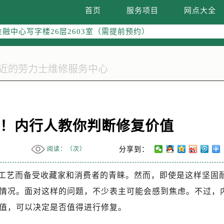
字楼W3座6层602室（需提前预约）
首页
服务项目
网点大全
国际中心写字楼D座11层1102室（需提前预约）
融中心写字楼26层2603室（需提前预约）
2座37层3705室（需提前预约）
际广场写字楼8层806室（需提前预约）
南京中心写字楼22层C1-1室（需提前预约）
中心写字楼5号楼10层1008室（需提前预约）
FC国际金融中心写字楼35层3508室（需提前预约）
楼1号楼18层1803室（需提前预约）
怕！内行人教你判断修复价值
字楼1号楼16层1604室（需提前预约）
务中心东塔写字楼（华润万象城）17层1706室（需提前预约）
阅读：（
次）
分享到：
场办公楼20层2009室（需提前预约）
写字楼A座5层503-5室（需提前预约）
工艺而备受收藏家和消费者的青睐。然而，即使是这样坚固
广场写字楼4号楼22层2209室（需提前预约）
情况。面对这样的问题，不少表主可能会感到焦虑。不过，
际中心写字楼8层805室（需提前预约）
值，可以决定是否值得进行修复。
易中心写字楼A座13层1304室（需提前预约）