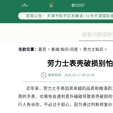
北京市东城区东长安街1号东方广场写
北京市朝阳区建国门外大街甲6号华熙
官网公告>
天津市和平区赤峰道136号天津国际金
上海市徐汇区虹桥路3号港汇中心写字楼
上海市黄浦区南京东路299号宏伊国
南京市秦淮区中山南路1号（新街口）
常州市新北区龙锦路1590号现代传媒
当前位置：
首页
>
新闻/知识/问答
>
劳力士知识
>
徐州市鼓楼区淮海东路29号苏宁广场I
扬州市邗江区国展路29号星耀天地写字
劳力士表壳破损别
盐城市盐都区世纪大道5号盐城金融城写
泰州市海陵区永定东路399号置地商
发布时间：2026-05-27 09:24:58
宁波市江北区大闸南路500号来福士广
杭州市上城区钱江路1366号华润大厦
近年来，劳力士手表因其卓越的品质和精湛的
金华市金东区东市南街777号金华万达
用的手表，也难免会遇到意外磕碰导致表壳破损的
绍兴市越城区胜利东路379号世茂天
行人告诉你，不必过于担心，因为通过判断修复价
嘉兴市南湖区广益路705号嘉兴世界贸