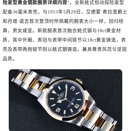
险家型黄金钢款腕表详细内容
”。全新蚝式恒动探险家型
金华市金东区东市南街777号金华万达广场写字楼4号楼22层2209室（需提前预约）
绍兴市越城区胜利东路379号世茂天际中心写字楼8层805室（需提前预约）
配备36毫米表壳，与1953年5月29日，艾德蒙·希拉里爵士
嘉兴市南湖区广益路705号嘉兴世界贸易中心写字楼A座13层1304室（需提前预约）
和丹增·诺吉首次登顶时所佩戴的腕表大小一样，回归经
南昌市红谷滩新区红谷中大道998号绿地双子塔（中央广场）A1座办公楼14层07室（需提前预约）
典，男女咸宜。新款腕表首次融合蚝式钢与18ct黄金材
济南市历下区经十路11111号华润中心写字楼（万象城）15层1508室（需提前预约）
质，其中外圈、表冠与表带中间链节以18ct黄金铸造，表
广州市天河区天河路230号万菱汇国际中心写字楼A塔7层704室（需提前预约）
壳及表带两侧链节则以蚝式钢铸造，兼具尊贵风范与坚固
广州市越秀区环市东路371-375号世界贸易中心大厦南塔写字楼15层07室（需提前预约）
品质。
深圳市罗湖区深南东路5001号华润大厦写字楼17层1701室（需提前预约）
惠州市惠城区江北文昌一路7号华贸大厦写字楼1座30层05室（需提前预约）
厦门市思明区湖滨东路95号华润大厦写字楼B座11层1104室（需提前预约）
福州市鼓楼区五四路128-1号恒力城写字楼15层03室（需提前预约）
成都市锦江区人民东路6号SAC东原中心写字楼24层2406B室（需提前预约）
重庆市江北区观音桥步行街2号融恒时代广场写字楼9层902室（需提前预约）
长沙市芙蓉区定王台街道建湘路393号世茂环球金融中心写字楼（芙蓉广场）10层13室（需提前预约）
郑州市二七区铭功路10号华润大厦写字楼29层2905室（需提前预约）
太原市迎泽区解放路15号亨得利名表服务中心（品牌授权店）3层整层（需提前预约）