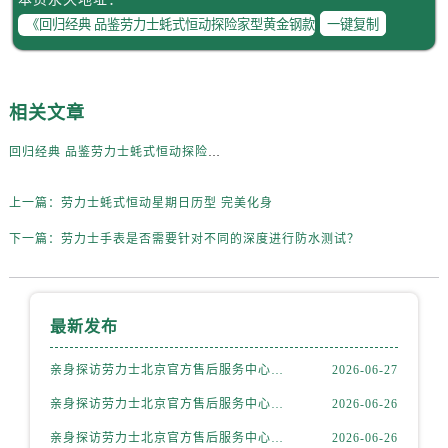
辽宁省本溪市平山区胜利路劳力士售后服务中心（需提前预约）
一键复制
辽宁省朝阳市双塔区新华路劳力士售后服务中心（需提前预约）
辽宁省丹东市振兴区七经街劳力士售后服务中心（需提前预约）
辽宁省抚顺市新抚区东一路劳力士售后服务中心（需提前预约）
相关文章
辽宁省阜新市海州区解放大街劳力士售后服务中心（需提前预约）
辽宁省葫芦岛市连山区中央路劳力士售后服务中心（需提前预约）
回归经典 品鉴劳力士蚝式恒动探险家型黄金钢款腕表
辽宁省锦州市古塔区中央大街劳力士售后服务中心（需提前预约）
上一篇：
劳力士蚝式恒动星期日历型 完美化身
辽宁省辽阳市白塔区新运大街劳力士售后服务中心（需提前预约）
辽宁省盘锦市兴隆台区石油大街劳力士售后服务中心（需提前预约）
下一篇：
劳力士手表是否需要针对不同的深度进行防水测试？
辽宁省铁岭市银州区南马路劳力士售后服务中心（需提前预约）
辽宁省营口市站前区市府路与渤海大街交叉口劳力士售后服务中心（需提前预约）
辽宁省沈阳市沈河区中街路137号亨得利名表维修授权店1楼劳力士售后服务中心（需提前预约）
最新发布
辽宁省沈阳市沈河区中街路83号亨得利名表维修授权店1楼劳力士售后服务中心（需提前预约）
亲身探访劳力士北京官方售后服务中心｜全新地址电话一览（2026年7月最新）
2026-06-27
北京市朝阳区建国门外大街甲6号华熙国际中心D座11层1102室劳力士售后服务中心（需提前预约）
北京市东城区东长安街1号王府井东方广场W3座6层602室劳力士售后服务中心（需提前预约）
亲身探访劳力士北京官方售后服务中心｜网点地址与售后热线（2026年6月最新）
2026-06-26
河北省保定市竞秀区朝阳北大街北国先天下劳力士售后服务中心（需提前预约）
亲身探访劳力士北京官方售后服务中心｜网点地址及官方服务电话（2026年6月最新）
2026-06-26