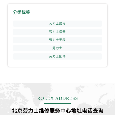
山西省朔州市朔城区怡西路与鄯阳西街交汇处劳力士售后服务中心（需提前预约）
山西省忻州市忻府区和平东街与七一南路交叉口劳力士售后服务中心（需提前预约）
分类标签
山西省阳泉市郊区平阳东街与新城大道交叉口劳力士售后服务中心（需提前预约）
山西省运城市盐湖区河东街劳力士售后服务中心（需提前预约）
劳力士维修
山西省长治市潞州区英雄中路劳力士售后服务中心（需提前预约）
劳力士保养
山西省太原市迎泽区迎泽街道解放路15号亨得利名表维修授权店3楼劳力士售后服务中心（需提前预约）
劳力士手表
天津市和平区赤峰道136号天津国际金融中心26层2603室劳力士售后服务中心（需提前预约）
劳力士
安徽省安庆市迎江区人民路劳力士售后服务中心（需提前预约）
劳力士配件
安徽省蚌埠市蚌山区淮河路劳力士售后服务中心（需提前预约）
安徽省亳州市谯城区魏武大道劳力士售后服务中心（需提前预约）
安徽省池州市贵池区长江路劳力士售后服务中心（需提前预约）
安徽省滁州市琅琊区南谯北路劳力士售后服务中心（需提前预约）
安徽省阜阳市颍州区颍州北路劳力士售后服务中心（需提前预约）
安徽省淮北市相山区淮海路劳力士售后服务中心（需提前预约）
ROLEX ADDRESS
安徽省淮南市田家庵区国庆中路劳力士售后服务中心（需提前预约）
安徽省黄山市屯溪区黄山西路劳力士售后服务中心（需提前预约）
北京劳力士维修服务中心地址电话查询