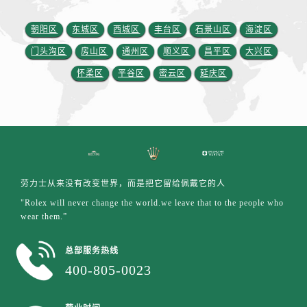
安徽省六安市金安区解放中路劳力士售后服务中心（需提前预约）
安徽省马鞍山市雨山区湖南西路劳力士售后服务中心（需提前预约）
朝阳区
东城区
西城区
丰台区
石景山区
海淀区
安徽省宿州市埇桥区人民中路劳力士售后服务中心（需提前预约）
门头沟区
房山区
通州区
顺义区
昌平区
大兴区
安徽省铜陵市铜官区石城大道劳力士售后服务中心（需提前预约）
怀柔区
平谷区
密云区
延庆区
安徽省芜湖市镜湖区中山路步行街劳力士售后服务中心（需提前预约）
安徽省宣城市宣州区叠嶂西路劳力士售后服务中心（需提前预约）
福建省龙岩市新罗区九一南路劳力士售后服务中心（需提前预约）
福建省南平市建阳区人民西路劳力士售后服务中心（需提前预约）
福建省宁德市蕉城区天湖东路劳力士售后服务中心（需提前预约）
福建省莆田市城厢区霞林街道荔华东大道劳力士售后服务中心（需提前预约）
劳力士从来没有改变世界，而是把它留给佩戴它的人
福建省三明市三元区东乾二路劳力士售后服务中心（需提前预约）
"Rolex will never change the world.we leave that to the people who
福建省漳州市龙文区步港路劳力士售后服务中心（需提前预约）
wear them.”
江苏省常州市新北区龙锦路1590号现代传媒中心5号楼10层1008室劳力士售后服务中心（需提前预约）
总部服务热线
江苏省淮安市清江浦区淮海北路劳力士售后服务中心（需提前预约）
400-805-0023
江苏省连云港市海州区通灌北路劳力士售后服务中心（需提前预约）
江苏省南京市秦淮区中山南路1号南京中心22层22-C1-C3室劳力士售后服务中心（需提前预约）