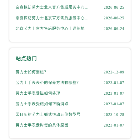
内蒙古自治区阿拉善盟市左旗土尔扈特大街劳力士售后服务中心（需提前预约）
亲身探访劳力士北京官方售后服务中心｜网点地址及售后热线（2026年6月最新）
2026-06-25
内蒙古自治区巴彦淖尔市临河区新华街劳力士售后服务中心（需提前预约）
亲身探访劳力士北京官方售后服务中心｜完整地址与联系电话（2026年6月最新）
2026-06-25
内蒙古自治区包头市青山区幸福路甲3号王府井百货名表维修劳力士售后服务中心（需提前预约）
内蒙古自治区赤峰市红山区哈达街劳力士售后服务中心（需提前预约）
北京劳力士官方售后服务中心｜详细地址与官方热线权威信息公示（2026年6月最新）
2026-06-24
内蒙古自治区鄂尔多斯市东胜区伊金霍洛街劳力士售后服务中心（需提前预约）
内蒙古自治区呼伦贝尔市海拉尔区中央街劳力士售后服务中心（需提前预约）
内蒙古自治区通辽市科尔沁区明仁大街劳力士售后服务中心（需提前预约）
站点热门
内蒙古自治区乌海市海勃湾区人民南路劳力士售后服务中心（需提前预约）
劳力士如何消磁？
2022-12-09
内蒙古自治区乌兰察布市集宁区恩和大街劳力士售后服务中心（需提前预约）
内蒙古自治区锡林郭勒盟市锡林浩特市光明街与额尔敦路交叉口劳力士售后服务中心（需提前预约）
劳力士手表表带的保养方法有哪些？
2023-01-07
内蒙古自治区兴安盟市乌兰浩特市兴安大街劳力士售后服务中心（需提前预约）
劳力士手表受磁如何处理
2023-01-07
山西省大同市平城区迎宾街劳力士售后服务中心（需提前预约）
劳力士手表受磁如何正确消磁
2023-01-07
山西省晋城市城区黄华街劳力士售后服务中心（需提前预约）
带日历的劳力士蚝式恒动五位数型号
2023-10-28
山西省晋中市榆次区顺城街劳力士售后服务中心（需提前预约）
山西省临汾市尧都区解放路劳力士售后服务中心（需提前预约）
劳力士手表走时慢的具体原因
2023-01-07
山西省吕梁市离石区永宁中路与建设街交叉口劳力士售后服务中心（需提前预约）