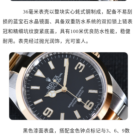
沈阳市沈河区中街路137号亨得利名表服务中心（品牌授权店）1层整层（需提前预约）
沈阳市沈河区中街路83号亨得利名表服务中心（品牌授权店）1层整层（需提前预约）
36毫米表壳以整块实心蚝式钢制成，配备不易刮
乌鲁木齐市天山区红山路26号时代广场（CCMALL）C座17层17-B（需提前预约）
损的蓝宝石水晶镜面、具备双重防水系统的双扣锁上链表
温州市鹿城区锦绣路1067号置信广场10层1015室（需提前预约）
冠和精细坑纹旋紧底盖，具有100米优良防水性能，稳健
哈尔滨市道里区友谊西路600号富力中心T2座写字楼29层03室（需提前预约）
耐用。表壳经过抛光润饰，光可鉴人。
大连市中山区人民路15号国际金融大厦7层G室（需提前预约）
佛山市禅城区季华五路57号万科金融中心C座12层1205室（需提前预约）
东莞市东城街道鸿福东路1号民盈国贸中心T1写字楼9层907室（需提前预约）
无锡市梁溪区人民中路139号恒隆广场写字楼1座11层1104室（需提前预约）
南通市崇川区工农路57号圆融广场写字楼16层1603室（需提前预约）
苏州市苏州工业园区星港街199号苏州中心办公楼C座22层08室（需提前预约）
武汉市江汉区解放大道686号世界贸易大厦38层09室（需提前预约）
南宁市青秀区金湖路59号地王大厦12楼1224室（需提前预约）
合肥市蜀山区潜山路111号万象城华润大厦B座12楼03室（需提前预约）
泉州市丰泽区宝洲路729号浦西万达中心写字楼A座7楼709室（需提前预约）
黑色漆面表盘，搭配金色钟点标记与3、6、9数
青岛市南区山东路6号华润大厦B座22层04室（需提前预约）