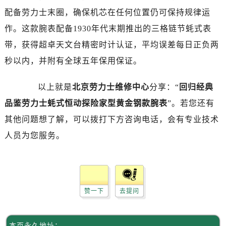
黑龙江省牡丹江市东安区太平路劳力士售后服务中心（需提前预约）
配备劳力士末圈，确保机芯在任何位置仍可保持规律运
黑龙江省七台河市桃山区大同街劳力士售后服务中心（需提前预约）
作。这款腕表配备1930年代末期推出的三格链节蚝式表
黑龙江省齐齐哈尔市龙沙区龙华路劳力士售后服务中心（需提前预约）
带，获得超卓天文台精密时计认证，平均误差每日正负两
黑龙江省双鸭山市尖山区新兴大街劳力士售后服务中心（需提前预约）
秒以内，并附有全球五年保用保证。
黑龙江省绥化市北林区新华街与康庄路交叉口劳力士售后服务中心（需提前预约）
黑龙江省伊春市伊美区通河路劳力士售后服务中心（需提前预约）
以上就是
北京劳力士维修中心
分享：“
回归经典
吉林省白城市洮北区明仁南街劳力士售后服务中心（需提前预约）
品鉴劳力士蚝式恒动探险家型黄金钢款腕表
”。若您还有
吉林省白山市浑江区浑江大街劳力士售后服务中心（需提前预约）
吉林省吉林市船营区河南街劳力士售后服务中心（需提前预约）
其他问题想了解，可以拨打下方咨询电话，会有专业技术
吉林省辽源市龙山区人民大街劳力士售后服务中心（需提前预约）
人员为您服务。
吉林省梅河口市新华街道梅河大街劳力士售后服务中心（需提前预约）
吉林省四平市铁东区紫气大路与南九经街交汇处劳力士售后服务中心（需提前预约）
吉林省松原市宁江区五环大街劳力士售后服务中心（需提前预约）
吉林省通化市东昌区环通乡江南大街劳力士售后服务中心（需提前预约）
赞一下
去提问
吉林省延边市延吉市解放路劳力士售后服务中心（需提前预约）
辽宁省鞍山市铁东区站前街劳力士售后服务中心（需提前预约）
本页永久地址：