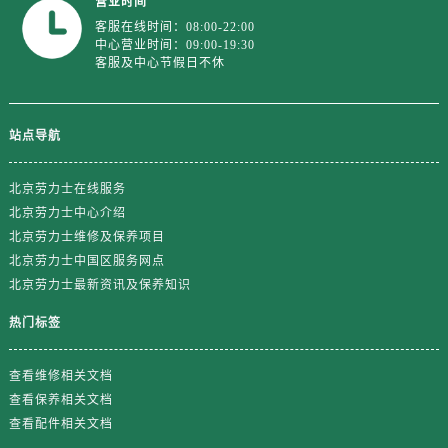
营业时间
江苏省宿迁市宿城区西湖路劳力士售后服务中心（需提前预约）
客服在线时间：08:00-22:00
江苏省泰州市海陵区永定东路399号置地商务中心东塔（华润万象城）17层1706室劳力士售后服务中心（需提前预约）
中心营业时间：09:00-19:30
客服及中心节假日不休
江苏省徐州市鼓楼区淮海东路29号苏宁广场IFC国际金融中心35层3508室劳力士售后服务中心（需提前预约）
江苏省盐城市盐都区世纪大道5号盐城金融城写字楼1号楼16层1604室劳力士售后服务中心（需提前预约）
江苏省扬州市邗江区国展路29号星耀天地写字楼1号楼18层1803室劳力士售后服务中心（需提前预约）
站点导航
江苏省镇江市京口区中山东路劳力士售后服务中心（需提前预约）
江西省抚州市临川区赣东大道劳力士售后服务中心（需提前预约）
北京劳力士在线服务
江西省赣州市章贡区文清路劳力士售后服务中心（需提前预约）
北京劳力士中心介绍
江西省吉安市吉州区井冈山大道劳力士售后服务中心（需提前预约）
北京劳力士维修及保养项目
江西省景德镇市珠山区珠山中路劳力士售后服务中心（需提前预约）
北京劳力士中国区服务网点
北京劳力士最新资讯及保养知识
江西省九江市浔阳区浔阳路劳力士售后服务中心（需提前预约）
江西省南昌市红谷滩新区红谷中大道998号绿地双子塔（中央广场）A1座办公楼14层1407室劳力士售后服务中心（需提前预约）
热门标签
江西省萍乡市安源区萍安北大道与康庄路交叉口劳力士售后服务中心（需提前预约）
江西省上饶市信州区滨江西路劳力士售后服务中心（需提前预约）
查看维修相关文档
江西省新余市渝水区北湖西路劳力士售后服务中心（需提前预约）
查看保养相关文档
查看配件相关文档
江西省宜春市袁州区中山中路劳力士售后服务中心（需提前预约）