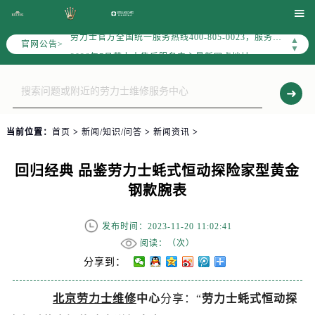
2026年7月劳力士全国官方售后客户服务热线：400-805-0023

劳力士官方全国统一服务热线400-805-0023，服务覆盖中国大陆、香港、澳门、台湾全部区域（非大陆需加拨“+86”）
▲
官网公告>
2026年7月劳力士售后服务中心最新网点地址：
▼
北京市东城区东长安街1号东方广场写字楼W3座6层602室（需提前预约）
北京市朝阳区建国门外大街甲6号华熙国际中心写字楼D座11层1102室（需提前预约）
天津市和平区赤峰道136号天津国际金融中心写字楼26层2603室（需提前预约）
上海市徐汇区虹桥路3号港汇中心写字楼2座37层3705室（需提前预约）
当前位置：
首页
>
新闻/知识/问答
>
新闻资讯
>
上海市黄浦区南京东路299号宏伊国际广场写字楼8层806室（需提前预约）
南京市秦淮区中山南路1号（新街口）南京中心写字楼22层C1-1室（需提前预约）
回归经典 品鉴劳力士蚝式恒动探险家型黄金
常州市新北区龙锦路1590号现代传媒中心写字楼5号楼10层1008室（需提前预约）
钢款腕表
徐州市鼓楼区淮海东路29号苏宁广场IFC国际金融中心写字楼35层3508室（需提前预约）
扬州市邗江区国展路29号星耀天地写字楼1号楼18层1803室（需提前预约）
发布时间：2023-11-20 11:02:41
盐城市盐都区世纪大道5号盐城金融城写字楼1号楼16层1604室（需提前预约）
阅读：（
次）
泰州市海陵区永定东路399号置地商务中心东塔写字楼（华润万象城）17层1706室（需提前预约）
分享到：
宁波市江北区大闸南路500号来福士广场办公楼20层2009室（需提前预约）
北京劳力士维修
中心
分享：“
劳力士蚝式恒动探
杭州市上城区钱江路1366号华润大厦写字楼A座5层503-5室（需提前预约）