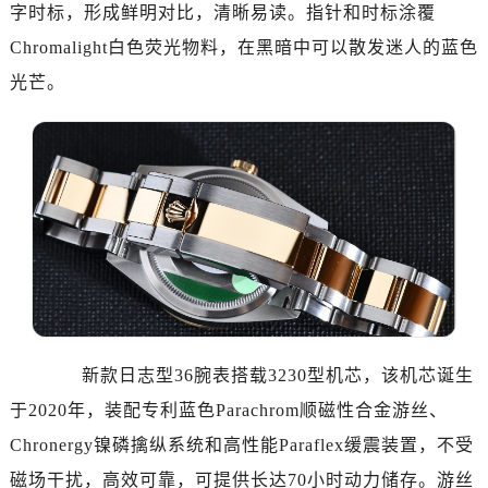
烟台市芝罘区胜利路139号万达金融中心A座907室（需提前预约）
字时标，形成鲜明对比，清晰易读。指针和时标涂覆
长春市朝阳区西安大路727号中银大厦A座(旺进大厦)18层09室（需提前预约）
Chromalight白色荧光物料，在黑暗中可以散发迷人的蓝色
贵阳市南明区都司高架桥路33号亨特国际金融中心14楼14D（需提前预约）
光芒。
昆明市盘龙区北京路928号同德昆明广场写字楼10层06室（需提前预约）
石家庄市长安区中山东路39号勒泰中心写字楼B座13层07室（需提前预约）
西安市碑林区南关正街88号华侨城长安国际中心E座6楼10室（需提前预约）
海口市龙华区金贸东路5号海口华润大厦B座17层1707室（需提前预约）
唐山市路南区新华东道100号万达广场写字楼A座10层1002室（需提前预约）
台州市椒江区东海大道1800号腾达中心东1幢20楼2002室（需提前预约）
内蒙古自治区呼和浩特市玉泉区大学西街70号华润万象城写字楼（鄂尔多斯大厦）23层2326室（需提前预约）
甘肃省兰州市七里河区西津西路16号兰州中心写字楼21层2102室（需提前预约）
黑龙江省大庆市萨尔图区会战大街劳力士售后服务中心（需提前预约）
新款日志型36腕表搭载3230型机芯，该机芯诞生
黑龙江省鹤岗市向阳区红军路劳力士售后服务中心（需提前预约）
黑龙江省黑河市爱辉区中央街劳力士售后服务中心（需提前预约）
于2020年，装配专利蓝色Parachrom顺磁性合金游丝、
黑龙江省鸡西市鸡冠区红军路劳力士售后服务中心（需提前预约）
Chronergy镍磷擒纵系统和高性能Paraflex缓震装置，不受
黑龙江省佳木斯市向阳区长安路劳力士售后服务中心（需提前预约）
磁场干扰，高效可靠，可提供长达70小时动力储存。游丝