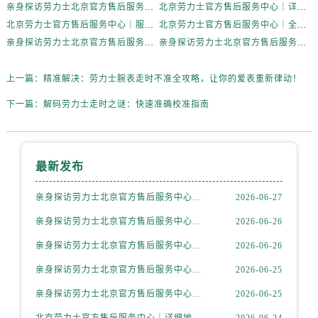
山西省运城市盐湖区河东街劳力士售后服务中心（需提前预约）
亲身探访劳力士北京官方售后服务中心｜完整地址与联系电话（2026年6月最新）
北京劳力士官方售后服务中心｜详细地址与官方热线权威信息公示（2026年6月最新）
山西省长治市潞州区英雄中路劳力士售后服务中心（需提前预约）
北京劳力士官方售后服务中心｜服务热线及详细地址权威信息公示（2026年6月最新）
北京劳力士官方售后服务中心｜全新地址与售后热线权威信息公示（2026年6月最新）
亲身探访劳力士北京官方售后服务中心｜热线与地址（2026年6月最新）
亲身探访劳力士北京官方售后服务中心｜最新电话和维修地址（2026年6月最新）
山西省太原市迎泽区迎泽街道解放路15号亨得利名表维修授权店3楼劳力士售后服务中心（需提前预约）
天津市和平区赤峰道136号天津国际金融中心26层2603室劳力士售后服务中心（需提前预约）
上一篇：
精准解决：劳力士腕表走时不准全攻略，让你的爱表重新律动！
安徽省安庆市迎江区人民路劳力士售后服务中心（需提前预约）
安徽省蚌埠市蚌山区淮河路劳力士售后服务中心（需提前预约）
下一篇：
解码劳力士走时之谜：快速准确校准指南
安徽省亳州市谯城区魏武大道劳力士售后服务中心（需提前预约）
安徽省池州市贵池区长江路劳力士售后服务中心（需提前预约）
安徽省滁州市琅琊区南谯北路劳力士售后服务中心（需提前预约）
最新发布
安徽省阜阳市颍州区颍州北路劳力士售后服务中心（需提前预约）
亲身探访劳力士北京官方售后服务中心｜全新地址电话一览（2026年7月最新）
2026-06-27
安徽省淮北市相山区淮海路劳力士售后服务中心（需提前预约）
亲身探访劳力士北京官方售后服务中心｜网点地址与售后热线（2026年6月最新）
2026-06-26
安徽省淮南市田家庵区国庆中路劳力士售后服务中心（需提前预约）
安徽省黄山市屯溪区黄山西路劳力士售后服务中心（需提前预约）
亲身探访劳力士北京官方售后服务中心｜网点地址及官方服务电话（2026年6月最新）
2026-06-26
安徽省六安市金安区解放中路劳力士售后服务中心（需提前预约）
亲身探访劳力士北京官方售后服务中心｜网点地址及售后热线（2026年6月最新）
2026-06-25
安徽省马鞍山市雨山区湖南西路劳力士售后服务中心（需提前预约）
亲身探访劳力士北京官方售后服务中心｜完整地址与联系电话（2026年6月最新）
2026-06-25
安徽省宿州市埇桥区人民中路劳力士售后服务中心（需提前预约）