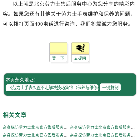
内蒙古自治区赤峰市红山区哈达街劳力士售后服务中心（需提前预约）
以上就是
北京劳力士售后服务中心
为您分享的精彩内
内蒙古自治区鄂尔多斯市东胜区伊金霍洛街劳力士售后服务中心（需提前预约）
容。如果您还有其他关于劳力士手表维护和保养的问题，
内蒙古自治区呼伦贝尔市海拉尔区中央街劳力士售后服务中心（需提前预约）
可以拨打页面400电话进行咨询，我们将竭诚为您服务。
内蒙古自治区通辽市科尔沁区明仁大街劳力士售后服务中心（需提前预约）
内蒙古自治区乌海市海勃湾区人民南路劳力士售后服务中心（需提前预约）
内蒙古自治区乌兰察布市集宁区恩和大街劳力士售后服务中心（需提前预约）
内蒙古自治区锡林郭勒盟市锡林浩特市光明街与额尔敦路交叉口劳力士售后服务中心（需提前预约）
赞一下
去提问
内蒙古自治区兴安盟市乌兰浩特市兴安大街劳力士售后服务中心（需提前预约）
山西省大同市平城区迎宾街劳力士售后服务中心（需提前预约）
本页永久地址：
山西省晋城市城区黄华街劳力士售后服务中心（需提前预约）
一键复制
山西省晋中市榆次区顺城街劳力士售后服务中心（需提前预约）
山西省临汾市尧都区解放路劳力士售后服务中心（需提前预约）
山西省吕梁市离石区永宁中路与建设街交叉口劳力士售后服务中心（需提前预约）
相关文章
山西省朔州市朔城区怡西路与鄯阳西街交汇处劳力士售后服务中心（需提前预约）
山西省忻州市忻府区和平东街与七一南路交叉口劳力士售后服务中心（需提前预约）
亲身探访劳力士北京官方售后服务中心｜全新地址电话一览（2026年7月最新）
亲身探访劳力士北京官方售后服务中心｜网点地址与售后热线（2026年6月最新）
山西省阳泉市郊区平阳东街与新城大道交叉口劳力士售后服务中心（需提前预约）
亲身探访劳力士北京官方售后服务中心｜网点地址及官方服务电话（2026年6月最新）
亲身探访劳力士北京官方售后服务中心｜网点地址及售后热线（2026年6月最新）