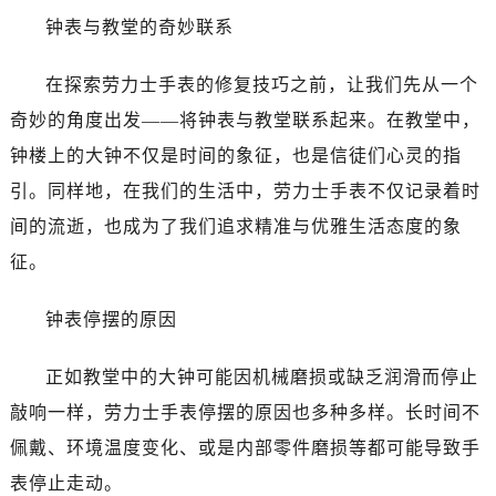
温州市鹿城区锦绣路1067号置信广场10层1015室（需提前预约）
钟表与教堂的奇妙联系
哈尔滨市道里区友谊西路600号富力中心T2座写字楼29层03室（需提前预约）
大连市中山区人民路15号国际金融大厦7层G室（需提前预约）
在探索劳力士手表的修复技巧之前，让我们先从一个
佛山市禅城区季华五路57号万科金融中心C座12层1205室（需提前预约）
奇妙的角度出发——将钟表与教堂联系起来。在教堂中，
东莞市东城街道鸿福东路1号民盈国贸中心T1写字楼9层907室（需提前预约）
钟楼上的大钟不仅是时间的象征，也是信徒们心灵的指
无锡市梁溪区人民中路139号恒隆广场写字楼1座11层1104室（需提前预约）
引。同样地，在我们的生活中，劳力士手表不仅记录着时
南通市崇川区工农路57号圆融广场写字楼16层1603室（需提前预约）
苏州市苏州工业园区星港街199号苏州中心办公楼C座22层08室（需提前预约）
间的流逝，也成为了我们追求精准与优雅生活态度的象
武汉市江汉区解放大道686号世界贸易大厦38层09室（需提前预约）
征。
南宁市青秀区金湖路59号地王大厦12楼1224室（需提前预约）
合肥市蜀山区潜山路111号万象城华润大厦B座12楼03室（需提前预约）
钟表停摆的原因
泉州市丰泽区宝洲路729号浦西万达中心写字楼A座7楼709室（需提前预约）
正如教堂中的大钟可能因机械磨损或缺乏润滑而停止
青岛市南区山东路6号华润大厦B座22层04室（需提前预约）
烟台市芝罘区胜利路139号万达金融中心A座907室（需提前预约）
敲响一样，劳力士手表停摆的原因也多种多样。长时间不
长春市朝阳区西安大路727号中银大厦A座(旺进大厦)18层09室（需提前预约）
佩戴、环境温度变化、或是内部零件磨损等都可能导致手
贵阳市南明区都司高架桥路33号亨特国际金融中心14楼14D（需提前预约）
表停止走动。