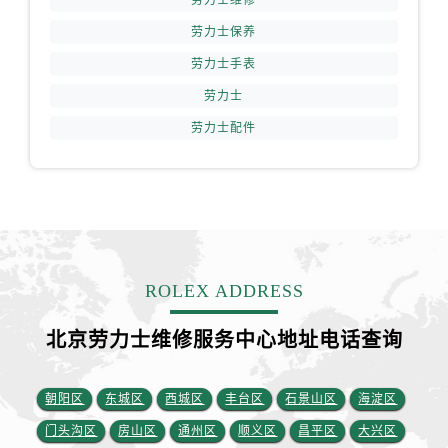
劳力士维修
江苏省盐城市盐都区世纪大道5号盐城金融城写字楼1号楼16层1604室劳力士售后服务中心（需提前预约）
劳力士保养
江苏省扬州市邗江区国展路29号星耀天地写字楼1号楼18层1803室劳力士售后服务中心（需提前预约）
江苏省镇江市京口区中山东路劳力士售后服务中心（需提前预约）
劳力士手表
江西省抚州市临川区赣东大道劳力士售后服务中心（需提前预约）
劳力士
江西省赣州市章贡区文清路劳力士售后服务中心（需提前预约）
劳力士配件
江西省吉安市吉州区井冈山大道劳力士售后服务中心（需提前预约）
江西省景德镇市珠山区珠山中路劳力士售后服务中心（需提前预约）
江西省九江市浔阳区浔阳路劳力士售后服务中心（需提前预约）
江西省南昌市红谷滩新区红谷中大道998号绿地双子塔（中央广场）A1座办公楼14层1407室劳力士售后服务中心（需提前预约）
江西省萍乡市安源区萍安北大道与康庄路交叉口劳力士售后服务中心（需提前预约）
江西省上饶市信州区滨江西路劳力士售后服务中心（需提前预约）
ROLEX ADDRESS
江西省新余市渝水区北湖西路劳力士售后服务中心（需提前预约）
北京劳力士维修服务中心地址电话查询
江西省宜春市袁州区中山中路劳力士售后服务中心（需提前预约）
江西省鹰潭市月湖区胜利东路劳力士售后服务中心（需提前预约）
山东省德州市德城区东风中路劳力士售后服务中心（需提前预约）
朝阳区
东城区
西城区
丰台区
石景山区
海淀区
山东省东营市东营区济南路劳力士售后服务中心（需提前预约）
门头沟区
房山区
通州区
顺义区
昌平区
大兴区