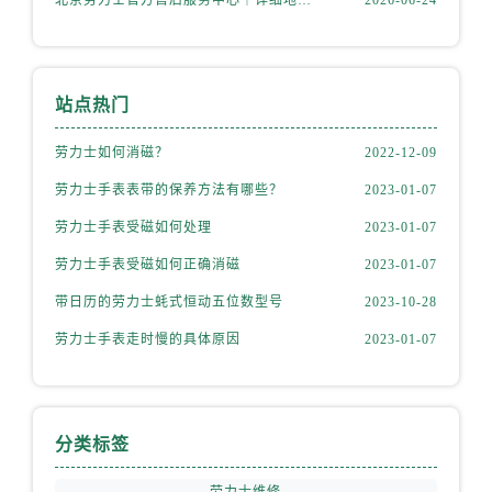
北京劳力士官方售后服务中心｜详细地址与官方热线权威信息公示（2026年6月最新）
2026-06-24
安徽省铜陵市铜官区石城大道劳力士售后服务中心（需提前预约）
安徽省芜湖市镜湖区中山路步行街劳力士售后服务中心（需提前预约）
安徽省宣城市宣州区叠嶂西路劳力士售后服务中心（需提前预约）
福建省龙岩市新罗区九一南路劳力士售后服务中心（需提前预约）
站点热门
福建省南平市建阳区人民西路劳力士售后服务中心（需提前预约）
劳力士如何消磁？
2022-12-09
福建省宁德市蕉城区天湖东路劳力士售后服务中心（需提前预约）
劳力士手表表带的保养方法有哪些？
2023-01-07
福建省莆田市城厢区霞林街道荔华东大道劳力士售后服务中心（需提前预约）
福建省三明市三元区东乾二路劳力士售后服务中心（需提前预约）
劳力士手表受磁如何处理
2023-01-07
福建省漳州市龙文区步港路劳力士售后服务中心（需提前预约）
劳力士手表受磁如何正确消磁
2023-01-07
江苏省常州市新北区龙锦路1590号现代传媒中心5号楼10层1008室劳力士售后服务中心（需提前预约）
带日历的劳力士蚝式恒动五位数型号
2023-10-28
江苏省淮安市清江浦区淮海北路劳力士售后服务中心（需提前预约）
劳力士手表走时慢的具体原因
2023-01-07
江苏省连云港市海州区通灌北路劳力士售后服务中心（需提前预约）
江苏省南京市秦淮区中山南路1号南京中心22层22-C1-C3室劳力士售后服务中心（需提前预约）
江苏省宿迁市宿城区西湖路劳力士售后服务中心（需提前预约）
江苏省泰州市海陵区永定东路399号置地商务中心东塔（华润万象城）17层1706室劳力士售后服务中心（需提前预约）
分类标签
江苏省徐州市鼓楼区淮海东路29号苏宁广场IFC国际金融中心35层3508室劳力士售后服务中心（需提前预约）