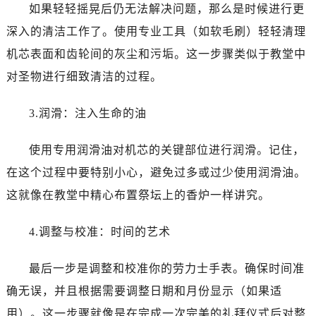
黑龙江省双鸭山市尖山区新兴大街劳力士售后服务中心（需提前预约）
如果轻轻摇晃后仍无法解决问题，那么是时候进行更
黑龙江省绥化市北林区新华街与康庄路交叉口劳力士售后服务中心（需提前预约）
深入的清洁工作了。使用专业工具（如软毛刷）轻轻清理
黑龙江省伊春市伊美区通河路劳力士售后服务中心（需提前预约）
机芯表面和齿轮间的灰尘和污垢。这一步骤类似于教堂中
吉林省白城市洮北区明仁南街劳力士售后服务中心（需提前预约）
对圣物进行细致清洁的过程。
吉林省白山市浑江区浑江大街劳力士售后服务中心（需提前预约）
吉林省吉林市船营区河南街劳力士售后服务中心（需提前预约）
3.润滑：注入生命的油
吉林省辽源市龙山区人民大街劳力士售后服务中心（需提前预约）
吉林省梅河口市新华街道梅河大街劳力士售后服务中心（需提前预约）
使用专用润滑油对机芯的关键部位进行润滑。记住，
吉林省四平市铁东区紫气大路与南九经街交汇处劳力士售后服务中心（需提前预约）
在这个过程中要特别小心，避免过多或过少使用润滑油。
吉林省松原市宁江区五环大街劳力士售后服务中心（需提前预约）
这就像在教堂中精心布置祭坛上的香炉一样讲究。
吉林省通化市东昌区环通乡江南大街劳力士售后服务中心（需提前预约）
吉林省延边市延吉市解放路劳力士售后服务中心（需提前预约）
4.调整与校准：时间的艺术
辽宁省鞍山市铁东区站前街劳力士售后服务中心（需提前预约）
辽宁省本溪市平山区胜利路劳力士售后服务中心（需提前预约）
最后一步是调整和校准你的劳力士手表。确保时间准
辽宁省朝阳市双塔区新华路劳力士售后服务中心（需提前预约）
确无误，并且根据需要调整日期和月份显示（如果适
辽宁省丹东市振兴区七经街劳力士售后服务中心（需提前预约）
用）。这一步骤就像是在完成一次完美的礼拜仪式后对整