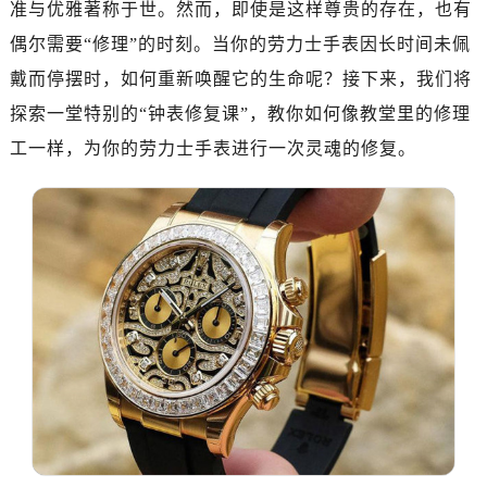
准与优雅著称于世。然而，即使是这样尊贵的存在，也有
南昌市红谷滩新区红谷中大道998号绿地双子塔（中央广场）A1座办公楼14层07室（需提前预约）
济南市历下区经十路11111号华润中心写字楼（万象城）15层1508室（需提前预约）
偶尔需要“修理”的时刻。当你的劳力士手表因长时间未佩
广州市天河区天河路230号万菱汇国际中心写字楼A塔7层704室（需提前预约）
戴而停摆时，如何重新唤醒它的生命呢？接下来，我们将
广州市越秀区环市东路371-375号世界贸易中心大厦南塔写字楼15层07室（需提前预约）
探索一堂特别的“钟表修复课”，教你如何像教堂里的修理
深圳市罗湖区深南东路5001号华润大厦写字楼17层1701室（需提前预约）
工一样，为你的劳力士手表进行一次灵魂的修复。
惠州市惠城区江北文昌一路7号华贸大厦写字楼1座30层05室（需提前预约）
厦门市思明区湖滨东路95号华润大厦写字楼B座11层1104室（需提前预约）
福州市鼓楼区五四路128-1号恒力城写字楼15层03室（需提前预约）
成都市锦江区人民东路6号SAC东原中心写字楼24层2406B室（需提前预约）
重庆市江北区观音桥步行街2号融恒时代广场写字楼9层902室（需提前预约）
长沙市芙蓉区定王台街道建湘路393号世茂环球金融中心写字楼（芙蓉广场）10层13室（需提前预约）
郑州市二七区铭功路10号华润大厦写字楼29层2905室（需提前预约）
太原市迎泽区解放路15号亨得利名表服务中心（品牌授权店）3层整层（需提前预约）
沈阳市沈河区中街路137号亨得利名表服务中心（品牌授权店）1层整层（需提前预约）
沈阳市沈河区中街路83号亨得利名表服务中心（品牌授权店）1层整层（需提前预约）
乌鲁木齐市天山区红山路26号时代广场（CCMALL）C座17层17-B（需提前预约）