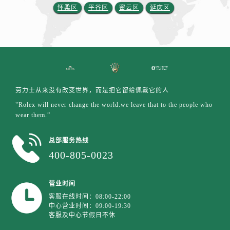
山东省济南市历下区经十路11111号华润中心写字楼（万象城）15层1508室劳力士售后服务中心（需提前预约）
怀柔区
平谷区
密云区
延庆区
山东省济宁市任城区太白楼路劳力士售后服务中心（需提前预约）
山东省莱芜市文化南路8号银座商城名表维修一楼名表维修劳力士售后服务中心（需提前预约）
山东省临沂市兰山区解放路劳力士售后服务中心（需提前预约）
山东省日照市东港区烟台路劳力士售后服务中心（需提前预约）
山东省泰安市泰山区财源街道泰山大街劳力士售后服务中心（需提前预约）
山东省威海市环翠区新威海路89号振华商厦一楼名表维修劳力士售后服务中心（需提前预约）
劳力士从来没有改变世界，而是把它留给佩戴它的人
山东省潍坊市奎文区东风东街劳力士售后服务中心（需提前预约）
"Rolex will never change the world.we leave that to the people who
wear them.”
山东省枣庄市滕州市北辛路与善国路交叉口劳力士售后服务中心（需提前预约）
山东省淄博市张店区金晶大道劳力士售后服务中心（需提前预约）
总部服务热线
上海市黄浦区南京东路299号宏伊国际广场写字楼8层806室劳力士售后服务中心（需提前预约）
400-805-0023
上海市徐汇区虹桥路3号港汇中心2座37层3705室劳力士售后服务中心（需提前预约）
浙江省杭州市上城区钱江路1366号华润大厦A座5层503-5室劳力士售后服务中心（需提前预约）
营业时间
浙江省湖州市吴兴区劳动路劳力士售后服务中心（需提前预约）
客服在线时间：08:00-22:00
浙江省嘉兴市南湖区广益路705号嘉兴世界贸易中心A座13层1304室劳力士售后服务中心（需提前预约）
中心营业时间：09:00-19:30
客服及中心节假日不休
浙江省金华市金东区东市南街777号金华万达广场4号楼22楼2209室劳力士售后服务中心（需提前预约）