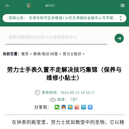
北京市东城区东长安街1号东方广场写字楼W3座6层602室（需提前预约）

北京市朝阳区建国门外大街甲6号华熙国际中心写字楼D座11层1102室（需提前预约）
▲
官网公告>
天津市和平区赤峰道136号天津国际金融中心写字楼26层2603室（需提前预约）
▼
上海市徐汇区虹桥路3号港汇中心写字楼2座37层3705室（需提前预约）
上海市黄浦区南京东路299号宏伊国际广场写字楼8层806室（需提前预约）
南京市秦淮区中山南路1号（新街口）南京中心写字楼22层C1-1室（需提前预约）
常州市新北区龙锦路1590号现代传媒中心写字楼5号楼10层1008室（需提前预约）
当前位置：
首页
>
新闻/知识/问答
>
劳力士知识
>
徐州市鼓楼区淮海东路29号苏宁广场IFC国际金融中心写字楼35层3508室（需提前预约）
扬州市邗江区国展路29号星耀天地写字楼1号楼18层1803室（需提前预约）
劳力士手表久置不走解决技巧集锦（保养与
盐城市盐都区世纪大道5号盐城金融城写字楼1号楼16层1604室（需提前预约）
维修小贴士）
泰州市海陵区永定东路399号置地商务中心东塔写字楼（华润万象城）17层1706室（需提前预约）
宁波市江北区大闸南路500号来福士广场办公楼20层2009室（需提前预约）
发布时间：2024-09-23 10:59:27
杭州市上城区钱江路1366号华润大厦写字楼A座5层503-5室（需提前预约）
阅读：（
次）
金华市金东区东市南街777号金华万达广场写字楼4号楼22层2209室（需提前预约）
分享到：
绍兴市越城区胜利东路379号世茂天际中心写字楼8层805室（需提前预约）
在钟表的殿堂里，劳力士犹如教堂中的圣物，它以精
嘉兴市南湖区广益路705号嘉兴世界贸易中心写字楼A座13层1304室（需提前预约）