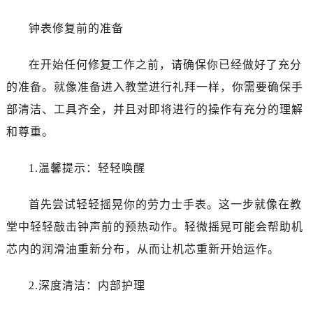
昆明市盘龙区北京路928号同德昆明广场写字楼10层06室（需提前预约）
石家庄市长安区中山东路39号勒泰中心写字楼B座13层07室（需提前预约）
钟表修复前的准备
西安市碑林区南关正街88号华侨城长安国际中心E座6楼10室（需提前预约）
海口市龙华区金贸东路5号海口华润大厦B座17层1707室（需提前预约）
在开始任何修复工作之前，请确保你已经做好了充分
唐山市路南区新华东道100号万达广场写字楼A座10层1002室（需提前预约）
的准备。就像准备进入教堂进行礼拜一样，你需要确保手
台州市椒江区东海大道1800号腾达中心东1幢20楼2002室（需提前预约）
部清洁、工具齐全，并且对即将进行的操作有充分的理解
内蒙古自治区呼和浩特市玉泉区大学西街70号华润万象城写字楼（鄂尔多斯大厦）23层2326室（需提前预约）
和尊重。
甘肃省兰州市七里河区西津西路16号兰州中心写字楼21层2102室（需提前预约）
黑龙江省大庆市萨尔图区会战大街劳力士售后服务中心（需提前预约）
1.温馨提示：轻轻唤醒
黑龙江省鹤岗市向阳区红军路劳力士售后服务中心（需提前预约）
黑龙江省黑河市爱辉区中央街劳力士售后服务中心（需提前预约）
首先尝试轻轻摇晃你的劳力士手表。这一步就像在教
黑龙江省鸡西市鸡冠区红军路劳力士售后服务中心（需提前预约）
堂中轻轻敲击钟声前的预热动作。轻微摇晃可能会帮助机
黑龙江省佳木斯市向阳区长安路劳力士售后服务中心（需提前预约）
芯内的润滑油重新分布，从而让机芯重新开始运作。
黑龙江省牡丹江市东安区太平路劳力士售后服务中心（需提前预约）
黑龙江省七台河市桃山区大同街劳力士售后服务中心（需提前预约）
2.深度清洁：内部护理
黑龙江省齐齐哈尔市龙沙区龙华路劳力士售后服务中心（需提前预约）