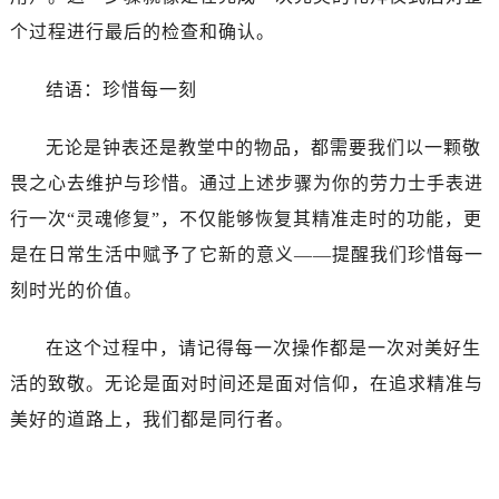
辽宁省抚顺市新抚区东一路劳力士售后服务中心（需提前预约）
个过程进行最后的检查和确认。
辽宁省阜新市海州区解放大街劳力士售后服务中心（需提前预约）
辽宁省葫芦岛市连山区中央路劳力士售后服务中心（需提前预约）
结语：珍惜每一刻
辽宁省锦州市古塔区中央大街劳力士售后服务中心（需提前预约）
辽宁省辽阳市白塔区新运大街劳力士售后服务中心（需提前预约）
无论是钟表还是教堂中的物品，都需要我们以一颗敬
辽宁省盘锦市兴隆台区石油大街劳力士售后服务中心（需提前预约）
畏之心去维护与珍惜。通过上述步骤为你的劳力士手表进
辽宁省铁岭市银州区南马路劳力士售后服务中心（需提前预约）
行一次“灵魂修复”，不仅能够恢复其精准走时的功能，更
辽宁省营口市站前区市府路与渤海大街交叉口劳力士售后服务中心（需提前预约）
是在日常生活中赋予了它新的意义——提醒我们珍惜每一
辽宁省沈阳市沈河区中街路137号亨得利名表维修授权店1楼劳力士售后服务中心（需提前预约）
辽宁省沈阳市沈河区中街路83号亨得利名表维修授权店1楼劳力士售后服务中心（需提前预约）
刻时光的价值。
北京市朝阳区建国门外大街甲6号华熙国际中心D座11层1102室劳力士售后服务中心（需提前预约）
在这个过程中，请记得每一次操作都是一次对美好生
北京市东城区东长安街1号王府井东方广场W3座6层602室劳力士售后服务中心（需提前预约）
河北省保定市竞秀区朝阳北大街北国先天下劳力士售后服务中心（需提前预约）
活的致敬。无论是面对时间还是面对信仰，在追求精准与
内蒙古自治区阿拉善盟市左旗土尔扈特大街劳力士售后服务中心（需提前预约）
美好的道路上，我们都是同行者。
内蒙古自治区巴彦淖尔市临河区新华街劳力士售后服务中心（需提前预约）
内蒙古自治区包头市青山区幸福路甲3号王府井百货名表维修劳力士售后服务中心（需提前预约）