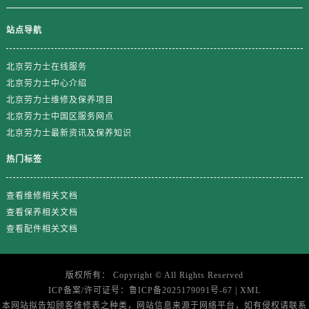
浙江省丽水市莲都区解放街劳力士售后服务中心（需提前预约）
浙江省宁波市江北区大闸南路500号来福士广场办公楼20层2009室劳力士售后服务中心（需提前预约）
站点导航
浙江省衢州市柯城区上街劳力士售后服务中心（需提前预约）
浙江省绍兴市越城区胜利东路379号世茂天际中心写字楼8层805室劳力士售后服务中心（需提前预约）
北京劳力士在线服务
浙江省舟山市定海区解放东路劳力士售后服务中心（需提前预约）
北京劳力士中心介绍
北京劳力士维修及保养项目
澳门特别行政区大堂区议事亭前地（新马路）劳力士售后服务中心（需提前预约）
北京劳力士中国区服务网点
澳门特别行政区风顺堂区南湾大马路劳力士售后服务中心（需提前预约）
北京劳力士最新资讯及保养知识
澳门特别行政区花地玛堂区关闸广场劳力士售后服务中心（需提前预约）
澳门特别行政区花王堂区大三巴商圈劳力士售后服务中心（需提前预约）
热门标签
澳门特别行政区嘉模堂区官也街劳力士售后服务中心（需提前预约）
查看维修相关文档
澳门省路氹城市金光大道劳力士售后服务中心（需提前预约）
查看保养相关文档
澳门特别行政区望德堂区塔石广场劳力士售后服务中心（需提前预约）
查看配件相关文档
福建省福州市鼓楼区五四路128-1号恒力城写字楼15层03室劳力士售后服务中心（需提前预约）
福建省厦门市思明区湖滨东路95号万象城华润大厦B座11层1104室劳力士售后服务中心（需提前预约）
广东省潮州市潮安区新风路与潮汕路交汇处劳力士售后服务中心（需提前预约）
版权所有：
Copyright ©
All Rights Reserved
ICP备案/许可证号：
鲁ICP备2025179091号-67
|
XML
广东省广州市天河区天河路230号万菱汇国际中心A塔7层704室劳力士售后服务中心（需提前预约）
本网站拟告知顾客维修表之种类，网站信息来源于网络平台，如有侵权请联系