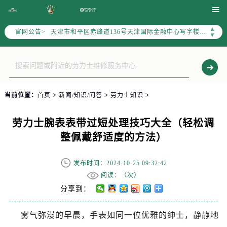
北京市东城区东长安街1号东方广场写字楼W3座6层602室（需提前预约）

北京市朝阳区建国门外大街甲6号华熙国际中心写字楼D座11层1102室（需提前预约）
▲
官网公告>
天津市和平区赤峰道136号天津国际金融中心写字楼26层2603室（需提前预约）
▼
上海市徐汇区虹桥路3号港汇中心写字楼2座37层3705室（需提前预约）
上海市黄浦区南京东路299号宏伊国际广场写字楼8层806室（需提前预约）
南京市秦淮区中山南路1号（新街口）南京中心写字楼22层C1-1室（需提前预约）
常州市新北区龙锦路1590号现代传媒中心写字楼5号楼10层1008室（需提前预约）
当前位置：
首页
>
新闻/知识/问答
>
劳力士知识
>
徐州市鼓楼区淮海东路29号苏宁广场IFC国际金融中心写字楼35层3508室（需提前预约）
扬州市邗江区国展路29号星耀天地写字楼1号楼18层1803室（需提前预约）
劳力士腕表表带过短处理技巧大全（轻松调
盐城市盐都区世纪大道5号盐城金融城写字楼1号楼16层1604室（需提前预约）
整佩戴舒适度的方法）
泰州市海陵区永定东路399号置地商务中心东塔写字楼（华润万象城）17层1706室（需提前预约）
宁波市江北区大闸南路500号来福士广场办公楼20层2009室（需提前预约）
发布时间：2024-10-25 09:32:42
杭州市上城区钱江路1366号华润大厦写字楼A座5层503-5室（需提前预约）
阅读：（
次）
金华市金东区东市南街777号金华万达广场写字楼4号楼22层2209室（需提前预约）
分享到：
绍兴市越城区胜利东路379号世茂天际中心写字楼8层805室（需提前预约）
雾气弥漫的早晨，手表如同一位优雅的绅士，静静地
嘉兴市南湖区广益路705号嘉兴世界贸易中心写字楼A座13层1304室（需提前预约）