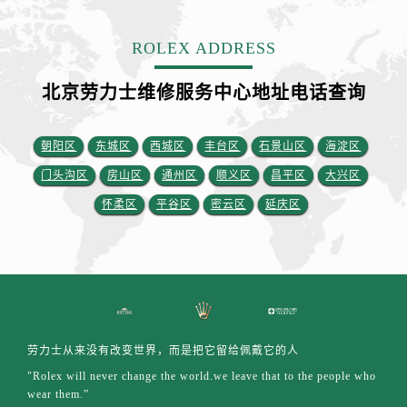
江苏省盐城市盐都区世纪大道5号盐城金融城写字楼1号楼16层1604室劳力士售后服务中心（需提前预约）
江苏省扬州市邗江区国展路29号星耀天地写字楼1号楼18层1803室劳力士售后服务中心（需提前预约）
ROLEX ADDRESS
江苏省镇江市京口区中山东路劳力士售后服务中心（需提前预约）
江西省抚州市临川区赣东大道劳力士售后服务中心（需提前预约）
北京劳力士维修服务中心地址电话查询
江西省赣州市章贡区文清路劳力士售后服务中心（需提前预约）
江西省吉安市吉州区井冈山大道劳力士售后服务中心（需提前预约）
朝阳区
东城区
西城区
丰台区
石景山区
海淀区
江西省景德镇市珠山区珠山中路劳力士售后服务中心（需提前预约）
门头沟区
房山区
通州区
顺义区
昌平区
大兴区
江西省九江市浔阳区浔阳路劳力士售后服务中心（需提前预约）
怀柔区
平谷区
密云区
延庆区
江西省南昌市红谷滩新区红谷中大道998号绿地双子塔（中央广场）A1座办公楼14层1407室劳力士售后服务中心（需提前预约）
江西省萍乡市安源区萍安北大道与康庄路交叉口劳力士售后服务中心（需提前预约）
江西省上饶市信州区滨江西路劳力士售后服务中心（需提前预约）
江西省新余市渝水区北湖西路劳力士售后服务中心（需提前预约）
江西省宜春市袁州区中山中路劳力士售后服务中心（需提前预约）
江西省鹰潭市月湖区胜利东路劳力士售后服务中心（需提前预约）
劳力士从来没有改变世界，而是把它留给佩戴它的人
山东省德州市德城区东风中路劳力士售后服务中心（需提前预约）
"Rolex will never change the world.we leave that to the people who
山东省东营市东营区济南路劳力士售后服务中心（需提前预约）
wear them.”