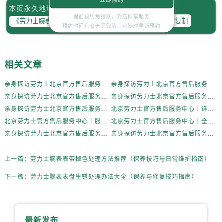
立即预约
内蒙古自治区赤峰市红山区哈达街劳力士售后服务中心（需提前预约）
本页永久地址：
内蒙古自治区鄂尔多斯市东胜区伊金霍洛街劳力士售后服务中心（需提前预约）
提前预约免排队，到店即享服务
一键复制
预约时间有变无需取消，可随时重新预约
内蒙古自治区呼伦贝尔市海拉尔区中央街劳力士售后服务中心（需提前预约）
内蒙古自治区通辽市科尔沁区明仁大街劳力士售后服务中心（需提前预约）
内蒙古自治区乌海市海勃湾区人民南路劳力士售后服务中心（需提前预约）
相关文章
内蒙古自治区乌兰察布市集宁区恩和大街劳力士售后服务中心（需提前预约）
亲身探访劳力士北京官方售后服务中心｜全新地址电话一览（2026年7月最新）
亲身探访劳力士北京官方售后服务中心｜网点地址与售后热线（2026年6月最新）
内蒙古自治区锡林郭勒盟市锡林浩特市光明街与额尔敦路交叉口劳力士售后服务中心（需提前预约）
亲身探访劳力士北京官方售后服务中心｜网点地址及官方服务电话（2026年6月最新）
亲身探访劳力士北京官方售后服务中心｜网点地址及售后热线（2026年6月最新）
内蒙古自治区兴安盟市乌兰浩特市兴安大街劳力士售后服务中心（需提前预约）
亲身探访劳力士北京官方售后服务中心｜完整地址与联系电话（2026年6月最新）
北京劳力士官方售后服务中心｜详细地址与官方热线权威信息公示（2026年6月最新）
山西省大同市平城区迎宾街劳力士售后服务中心（需提前预约）
北京劳力士官方售后服务中心｜服务热线及详细地址权威信息公示（2026年6月最新）
北京劳力士官方售后服务中心｜全新地址与售后热线权威信息公示（2026年6月最新）
山西省晋城市城区黄华街劳力士售后服务中心（需提前预约）
亲身探访劳力士北京官方售后服务中心｜热线与地址（2026年6月最新）
亲身探访劳力士北京官方售后服务中心｜最新电话和维修地址（2026年6月最新）
山西省晋中市榆次区顺城街劳力士售后服务中心（需提前预约）
山西省临汾市尧都区解放路劳力士售后服务中心（需提前预约）
上一篇：
劳力士腕表表带掉色处理方法推荐（保养技巧与日常维护指南）
山西省吕梁市离石区永宁中路与建设街交叉口劳力士售后服务中心（需提前预约）
下一篇：
劳力士腕表表盘生锈处理办法大全（保养与修复技巧指南）
山西省朔州市朔城区怡西路与鄯阳西街交汇处劳力士售后服务中心（需提前预约）
山西省忻州市忻府区和平东街与七一南路交叉口劳力士售后服务中心（需提前预约）
山西省阳泉市郊区平阳东街与新城大道交叉口劳力士售后服务中心（需提前预约）
最新发布