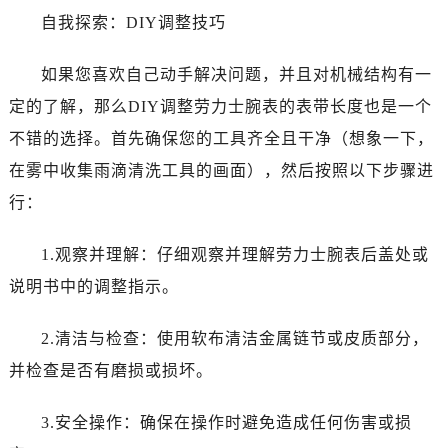
昆明市盘龙区北京路928号同德昆明广场写字楼10层06室（需提前预约）
自我探索：DIY调整技巧
石家庄市长安区中山东路39号勒泰中心写字楼B座13层07室（需提前预约）
西安市碑林区南关正街88号华侨城长安国际中心E座6楼10室（需提前预约）
如果您喜欢自己动手解决问题，并且对机械结构有一
海口市龙华区金贸东路5号海口华润大厦B座17层1707室（需提前预约）
定的了解，那么DIY调整劳力士腕表的表带长度也是一个
唐山市路南区新华东道100号万达广场写字楼A座10层1002室（需提前预约）
不错的选择。首先确保您的工具齐全且干净（想象一下，
台州市椒江区东海大道1800号腾达中心东1幢20楼2002室（需提前预约）
在雾中收集雨滴清洗工具的画面），然后按照以下步骤进
内蒙古自治区呼和浩特市玉泉区大学西街70号华润万象城写字楼（鄂尔多斯大厦）23层2326室（需提前预约）
行：
甘肃省兰州市七里河区西津西路16号兰州中心写字楼21层2102室（需提前预约）
黑龙江省大庆市萨尔图区会战大街劳力士售后服务中心（需提前预约）
1.观察并理解：仔细观察并理解劳力士腕表后盖处或
黑龙江省鹤岗市向阳区红军路劳力士售后服务中心（需提前预约）
说明书中的调整指示。
黑龙江省黑河市爱辉区中央街劳力士售后服务中心（需提前预约）
黑龙江省鸡西市鸡冠区红军路劳力士售后服务中心（需提前预约）
2.清洁与检查：使用软布清洁金属链节或皮质部分，
黑龙江省佳木斯市向阳区长安路劳力士售后服务中心（需提前预约）
并检查是否有磨损或损坏。
黑龙江省牡丹江市东安区太平路劳力士售后服务中心（需提前预约）
黑龙江省七台河市桃山区大同街劳力士售后服务中心（需提前预约）
3.安全操作：确保在操作时避免造成任何伤害或损
黑龙江省齐齐哈尔市龙沙区龙华路劳力士售后服务中心（需提前预约）