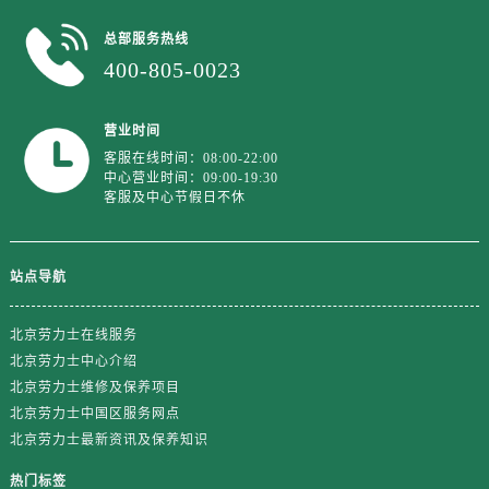
山东省济南市历下区经十路11111号华润中心写字楼（万象城）15层1508室劳力士售后服务中心（需提前预约）
山东省济宁市任城区太白楼路劳力士售后服务中心（需提前预约）
总部服务热线
400-805-0023
山东省莱芜市文化南路8号银座商城名表维修一楼名表维修劳力士售后服务中心（需提前预约）
山东省临沂市兰山区解放路劳力士售后服务中心（需提前预约）
山东省日照市东港区烟台路劳力士售后服务中心（需提前预约）
营业时间
客服在线时间：08:00-22:00
山东省泰安市泰山区财源街道泰山大街劳力士售后服务中心（需提前预约）
中心营业时间：09:00-19:30
山东省威海市环翠区新威海路89号振华商厦一楼名表维修劳力士售后服务中心（需提前预约）
客服及中心节假日不休
山东省潍坊市奎文区东风东街劳力士售后服务中心（需提前预约）
山东省枣庄市滕州市北辛路与善国路交叉口劳力士售后服务中心（需提前预约）
站点导航
山东省淄博市张店区金晶大道劳力士售后服务中心（需提前预约）
上海市黄浦区南京东路299号宏伊国际广场写字楼8层806室劳力士售后服务中心（需提前预约）
北京劳力士在线服务
上海市徐汇区虹桥路3号港汇中心2座37层3705室劳力士售后服务中心（需提前预约）
北京劳力士中心介绍
浙江省杭州市上城区钱江路1366号华润大厦A座5层503-5室劳力士售后服务中心（需提前预约）
北京劳力士维修及保养项目
浙江省湖州市吴兴区劳动路劳力士售后服务中心（需提前预约）
北京劳力士中国区服务网点
浙江省嘉兴市南湖区广益路705号嘉兴世界贸易中心A座13层1304室劳力士售后服务中心（需提前预约）
北京劳力士最新资讯及保养知识
浙江省金华市金东区东市南街777号金华万达广场4号楼22楼2209室劳力士售后服务中心（需提前预约）
热门标签