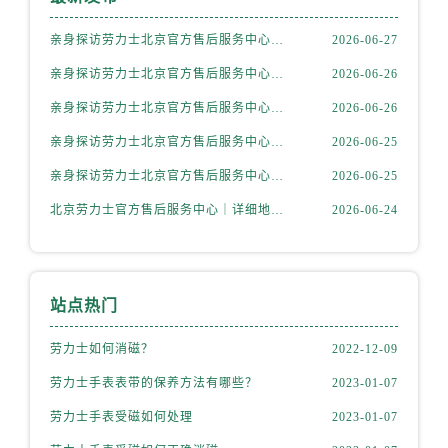
山西省运城市盐湖区河东街劳力士售后服务中心（需提前预约）
山西省长治市潞州区英雄中路劳力士售后服务中心（需提前预约）
亲身探访劳力士北京官方售后服务中心｜全新地址电话一览（2026年7月最新）
2026-06-27
山西省太原市迎泽区迎泽街道解放路15号亨得利名表维修授权店3楼劳力士售后服务中心（需提前预约）
亲身探访劳力士北京官方售后服务中心｜网点地址与售后热线（2026年6月最新）
2026-06-26
天津市和平区赤峰道136号天津国际金融中心26层2603室劳力士售后服务中心（需提前预约）
亲身探访劳力士北京官方售后服务中心｜网点地址及官方服务电话（2026年6月最新）
2026-06-26
安徽省安庆市迎江区人民路劳力士售后服务中心（需提前预约）
亲身探访劳力士北京官方售后服务中心｜网点地址及售后热线（2026年6月最新）
2026-06-25
安徽省蚌埠市蚌山区淮河路劳力士售后服务中心（需提前预约）
安徽省亳州市谯城区魏武大道劳力士售后服务中心（需提前预约）
亲身探访劳力士北京官方售后服务中心｜完整地址与联系电话（2026年6月最新）
2026-06-25
安徽省池州市贵池区长江路劳力士售后服务中心（需提前预约）
北京劳力士官方售后服务中心｜详细地址与官方热线权威信息公示（2026年6月最新）
2026-06-24
安徽省滁州市琅琊区南谯北路劳力士售后服务中心（需提前预约）
安徽省阜阳市颍州区颍州北路劳力士售后服务中心（需提前预约）
安徽省淮北市相山区淮海路劳力士售后服务中心（需提前预约）
站点热门
安徽省淮南市田家庵区国庆中路劳力士售后服务中心（需提前预约）
安徽省黄山市屯溪区黄山西路劳力士售后服务中心（需提前预约）
劳力士如何消磁？
2022-12-09
安徽省六安市金安区解放中路劳力士售后服务中心（需提前预约）
劳力士手表表带的保养方法有哪些？
2023-01-07
安徽省马鞍山市雨山区湖南西路劳力士售后服务中心（需提前预约）
劳力士手表受磁如何处理
2023-01-07
安徽省宿州市埇桥区人民中路劳力士售后服务中心（需提前预约）