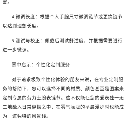
害。
黑龙江省双鸭山市尖山区新兴大街劳力士售后服务中心（需提前预约）
黑龙江省绥化市北林区新华街与康庄路交叉口劳力士售后服务中心（需提前预约）
4.微调长度：根据个人手腕尺寸微调链节或更换链节
黑龙江省伊春市伊美区通河路劳力士售后服务中心（需提前预约）
以达到理想长度。
吉林省白城市洮北区明仁南街劳力士售后服务中心（需提前预约）
吉林省白山市浑江区浑江大街劳力士售后服务中心（需提前预约）
5.测试与校正：佩戴后测试舒适度，并根据需要进行
吉林省吉林市船营区河南街劳力士售后服务中心（需提前预约）
进一步微调。
吉林省辽源市龙山区人民大街劳力士售后服务中心（需提前预约）
吉林省梅河口市新华街道梅河大街劳力士售后服务中心（需提前预约）
雾中启示：个性化定制服务
吉林省四平市铁东区紫气大路与南九经街交汇处劳力士售后服务中心（需提前预约）
吉林省松原市宁江区五环大街劳力士售后服务中心（需提前预约）
对于追求极致个性化体验的朋友来说，在专业定制服
吉林省通化市东昌区环通乡江南大街劳力士售后服务中心（需提前预约）
务的帮助下，您可以选择不同的材质、颜色甚至是图案来
吉林省延边市延吉市解放路劳力士售后服务中心（需提前预约）
定制专属的劳力士腕表链节。这不仅能让您的爱表独一无
辽宁省鞍山市铁东区站前街劳力士售后服务中心（需提前预约）
辽宁省本溪市平山区胜利路劳力士售后服务中心（需提前预约）
二地融入日常穿搭之中，在雾气朦胧的早晨漫步时也能成
辽宁省朝阳市双塔区新华路劳力士售后服务中心（需提前预约）
为一道独特的风景线。
辽宁省丹东市振兴区七经街劳力士售后服务中心（需提前预约）