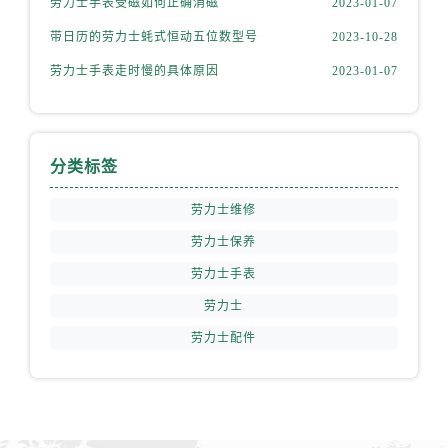
劳力士手表受磁如何正确消磁
2023-01-07
安徽省铜陵市铜官区石城大道劳力士售后服务中心（需提前预约）
安徽省芜湖市镜湖区中山路步行街劳力士售后服务中心（需提前预约）
带日历的劳力士蚝式恒动五位数型号
2023-10-28
安徽省宣城市宣州区叠嶂西路劳力士售后服务中心（需提前预约）
劳力士手表走时慢的具体原因
2023-01-07
福建省龙岩市新罗区九一南路劳力士售后服务中心（需提前预约）
福建省南平市建阳区人民西路劳力士售后服务中心（需提前预约）
福建省宁德市蕉城区天湖东路劳力士售后服务中心（需提前预约）
分类标签
福建省莆田市城厢区霞林街道荔华东大道劳力士售后服务中心（需提前预约）
福建省三明市三元区东乾二路劳力士售后服务中心（需提前预约）
劳力士维修
福建省漳州市龙文区步港路劳力士售后服务中心（需提前预约）
劳力士保养
江苏省常州市新北区龙锦路1590号现代传媒中心5号楼10层1008室劳力士售后服务中心（需提前预约）
劳力士手表
江苏省淮安市清江浦区淮海北路劳力士售后服务中心（需提前预约）
劳力士
江苏省连云港市海州区通灌北路劳力士售后服务中心（需提前预约）
劳力士配件
江苏省南京市秦淮区中山南路1号南京中心22层22-C1-C3室劳力士售后服务中心（需提前预约）
江苏省宿迁市宿城区西湖路劳力士售后服务中心（需提前预约）
江苏省泰州市海陵区永定东路399号置地商务中心东塔（华润万象城）17层1706室劳力士售后服务中心（需提前预约）
江苏省徐州市鼓楼区淮海东路29号苏宁广场IFC国际金融中心35层3508室劳力士售后服务中心（需提前预约）