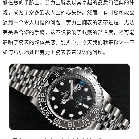
躺在您的手腕上。劳力士腕表以其卓越的品质和经典的外
南昌市红谷滩新区红谷中大道998号绿地双子塔（中央广场）A1座办公楼14层07室（需提前预约）
济南市历下区经十路11111号华润中心写字楼（万象城）15层1508室（需提前预约）
观，成为了众多爱表人士的心头好。然而，有时您可能会
广州市天河区天河路230号万菱汇国际中心写字楼A塔7层704室（需提前预约）
遇到一个令人烦恼的问题：劳力士腕表的表带过短，无法
广州市越秀区环市东路371-375号世界贸易中心大厦南塔写字楼15层07室（需提前预约）
完美贴合您的手腕，这不仅影响了佩戴的舒适度，还可能
深圳市罗湖区深南东路5001号华润大厦写字楼17层1701室（需提前预约）
影响了腕表的整体美感。别担心，今天我们就来探讨一下
惠州市惠城区江北文昌一路7号华贸大厦写字楼1座30层05室（需提前预约）
如何巧妙地处理劳力士腕表表带过短的问题。
厦门市思明区湖滨东路95号华润大厦写字楼B座11层1104室（需提前预约）
福州市鼓楼区五四路128-1号恒力城写字楼15层03室（需提前预约）
成都市锦江区人民东路6号SAC东原中心写字楼24层2406B室（需提前预约）
重庆市江北区观音桥步行街2号融恒时代广场写字楼9层902室（需提前预约）
长沙市芙蓉区定王台街道建湘路393号世茂环球金融中心写字楼（芙蓉广场）10层13室（需提前预约）
郑州市二七区铭功路10号华润大厦写字楼29层2905室（需提前预约）
太原市迎泽区解放路15号亨得利名表服务中心（品牌授权店）3层整层（需提前预约）
沈阳市沈河区中街路137号亨得利名表服务中心（品牌授权店）1层整层（需提前预约）
沈阳市沈河区中街路83号亨得利名表服务中心（品牌授权店）1层整层（需提前预约）
乌鲁木齐市天山区红山路26号时代广场（CCMALL）C座17层17-B（需提前预约）