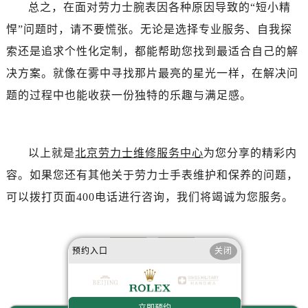
辽宁省抚顺市新抚区东一路劳力士售后服务中心（需提前预约）
总之，在面对劳力士腕表因各种原因导致的“短小精
辽宁省阜新市海州区解放大街劳力士售后服务中心（需提前预约）
悍”问题时，请不要慌张。无论是选择专业服务、自我探
辽宁省葫芦岛市连山区中央路劳力士售后服务中心（需提前预约）
索还是追求个性化定制，都能帮助您找到最适合自己的解
辽宁省锦州市古塔区中央大街劳力士售后服务中心（需提前预约）
决方案。就像在雾中寻找那片最亮的星光一样，在解决问
辽宁省辽阳市白塔区新运大街劳力士售后服务中心（需提前预约）
题的过程中也能收获一份独特的乐趣与满足感。
辽宁省盘锦市兴隆台区石油大街劳力士售后服务中心（需提前预约）
辽宁省铁岭市银州区南马路劳力士售后服务中心（需提前预约）
辽宁省营口市站前区市府路与渤海大街交叉口劳力士售后服务中心（需提前预约）
以上就是
北京劳力士维修服务中心
为您分享的精彩内
辽宁省沈阳市沈河区中街路137号亨得利名表维修授权店1楼劳力士售后服务中心（需提前预约）
容。如果您还有其他关于劳力士手表维护和保养的问题，
辽宁省沈阳市沈河区中街路83号亨得利名表维修授权店1楼劳力士售后服务中心（需提前预约）
可以拨打页面400电话进行咨询，我们将竭诚为您服务。
北京市朝阳区建国门外大街甲6号华熙国际中心D座11层1102室劳力士售后服务中心（需提前预约）
北京市东城区东长安街1号王府井东方广场W3座6层602室劳力士售后服务中心（需提前预约）
河北省保定市竞秀区朝阳北大街北国先天下劳力士售后服务中心（需提前预约）
预约入口
关闭
内蒙古自治区阿拉善盟市左旗土尔扈特大街劳力士售后服务中心（需提前预约）
赞一下
去提问
内蒙古自治区巴彦淖尔市临河区新华街劳力士售后服务中心（需提前预约）
内蒙古自治区包头市青山区幸福路甲3号王府井百货名表维修劳力士售后服务中心（需提前预约）