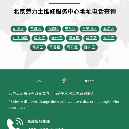
江苏省盐城市盐都区世纪大道5号盐城金融城写字楼1号楼16层1604室劳力士售后服务中心（需提前预约）
江苏省扬州市邗江区国展路29号星耀天地写字楼1号楼18层1803室劳力士售后服务中心（需提前预约）
北京劳力士维修服务中心地址电话查询
江苏省镇江市京口区中山东路劳力士售后服务中心（需提前预约）
江西省抚州市临川区赣东大道劳力士售后服务中心（需提前预约）
朝阳区
东城区
西城区
丰台区
石景山区
海淀区
江西省赣州市章贡区文清路劳力士售后服务中心（需提前预约）
门头沟区
房山区
通州区
顺义区
昌平区
大兴区
江西省吉安市吉州区井冈山大道劳力士售后服务中心（需提前预约）
怀柔区
平谷区
密云区
延庆区
江西省景德镇市珠山区珠山中路劳力士售后服务中心（需提前预约）
江西省九江市浔阳区浔阳路劳力士售后服务中心（需提前预约）
江西省南昌市红谷滩新区红谷中大道998号绿地双子塔（中央广场）A1座办公楼14层1407室劳力士售后服务中心（需提前预约）
江西省萍乡市安源区萍安北大道与康庄路交叉口劳力士售后服务中心（需提前预约）
江西省上饶市信州区滨江西路劳力士售后服务中心（需提前预约）
江西省新余市渝水区北湖西路劳力士售后服务中心（需提前预约）
劳力士从来没有改变世界，而是把它留给佩戴它的人
江西省宜春市袁州区中山中路劳力士售后服务中心（需提前预约）
"Rolex will never change the world.we leave that to the people who
江西省鹰潭市月湖区胜利东路劳力士售后服务中心（需提前预约）
wear them.”
山东省德州市德城区东风中路劳力士售后服务中心（需提前预约）
总部服务热线
山东省东营市东营区济南路劳力士售后服务中心（需提前预约）