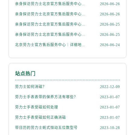
山西省运城市盐湖区河东街劳力士售后服务中心（需提前预约）
亲身探访劳力士北京官方售后服务中心｜网点地址与售后热线（2026年6月最新）
2026-06-26
山西省长治市潞州区英雄中路劳力士售后服务中心（需提前预约）
亲身探访劳力士北京官方售后服务中心｜网点地址及官方服务电话（2026年6月最新）
2026-06-26
山西省太原市迎泽区迎泽街道解放路15号亨得利名表维修授权店3楼劳力士售后服务中心（需提前预约）
亲身探访劳力士北京官方售后服务中心｜网点地址及售后热线（2026年6月最新）
2026-06-25
天津市和平区赤峰道136号天津国际金融中心26层2603室劳力士售后服务中心（需提前预约）
亲身探访劳力士北京官方售后服务中心｜完整地址与联系电话（2026年6月最新）
2026-06-25
安徽省安庆市迎江区人民路劳力士售后服务中心（需提前预约）
安徽省蚌埠市蚌山区淮河路劳力士售后服务中心（需提前预约）
北京劳力士官方售后服务中心｜详细地址与官方热线权威信息公示（2026年6月最新）
2026-06-24
安徽省亳州市谯城区魏武大道劳力士售后服务中心（需提前预约）
安徽省池州市贵池区长江路劳力士售后服务中心（需提前预约）
安徽省滁州市琅琊区南谯北路劳力士售后服务中心（需提前预约）
站点热门
安徽省阜阳市颍州区颍州北路劳力士售后服务中心（需提前预约）
安徽省淮北市相山区淮海路劳力士售后服务中心（需提前预约）
劳力士如何消磁？
2022-12-09
安徽省淮南市田家庵区国庆中路劳力士售后服务中心（需提前预约）
劳力士手表表带的保养方法有哪些？
2023-01-07
安徽省黄山市屯溪区黄山西路劳力士售后服务中心（需提前预约）
劳力士手表受磁如何处理
2023-01-07
安徽省六安市金安区解放中路劳力士售后服务中心（需提前预约）
劳力士手表受磁如何正确消磁
2023-01-07
安徽省马鞍山市雨山区湖南西路劳力士售后服务中心（需提前预约）
带日历的劳力士蚝式恒动五位数型号
2023-10-28
安徽省宿州市埇桥区人民中路劳力士售后服务中心（需提前预约）