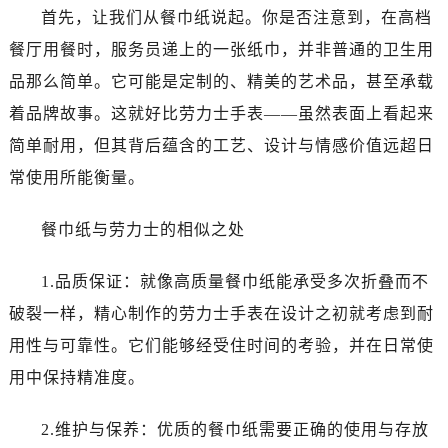
温州市鹿城区锦绣路1067号置信广场10层1015室（需提前预约）
首先，让我们从餐巾纸说起。你是否注意到，在高档
哈尔滨市道里区友谊西路600号富力中心T2座写字楼29层03室（需提前预约）
餐厅用餐时，服务员递上的一张纸巾，并非普通的卫生用
大连市中山区人民路15号国际金融大厦7层G室（需提前预约）
品那么简单。它可能是定制的、精美的艺术品，甚至承载
佛山市禅城区季华五路57号万科金融中心C座12层1205室（需提前预约）
着品牌故事。这就好比劳力士手表——虽然表面上看起来
东莞市东城街道鸿福东路1号民盈国贸中心T1写字楼9层907室（需提前预约）
简单耐用，但其背后蕴含的工艺、设计与情感价值远超日
无锡市梁溪区人民中路139号恒隆广场写字楼1座11层1104室（需提前预约）
南通市崇川区工农路57号圆融广场写字楼16层1603室（需提前预约）
常使用所能衡量。
苏州市苏州工业园区星港街199号苏州中心办公楼C座22层08室（需提前预约）
餐巾纸与劳力士的相似之处
武汉市江汉区解放大道686号世界贸易大厦38层09室（需提前预约）
南宁市青秀区金湖路59号地王大厦12楼1224室（需提前预约）
1.品质保证：就像高质量餐巾纸能承受多次折叠而不
合肥市蜀山区潜山路111号万象城华润大厦B座12楼03室（需提前预约）
破裂一样，精心制作的劳力士手表在设计之初就考虑到耐
泉州市丰泽区宝洲路729号浦西万达中心写字楼A座7楼709室（需提前预约）
青岛市南区山东路6号华润大厦B座22层04室（需提前预约）
用性与可靠性。它们能够经受住时间的考验，并在日常使
烟台市芝罘区胜利路139号万达金融中心A座907室（需提前预约）
用中保持精准度。
长春市朝阳区西安大路727号中银大厦A座(旺进大厦)18层09室（需提前预约）
贵阳市南明区都司高架桥路33号亨特国际金融中心14楼14D（需提前预约）
2.维护与保养：优质的餐巾纸需要正确的使用与存放