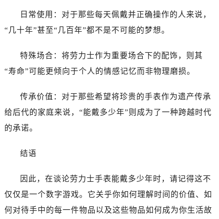
黑龙江省双鸭山市尖山区新兴大街劳力士售后服务中心（需提前预约）
日常使用：对于那些每天佩戴并正确操作的人来说，
黑龙江省绥化市北林区新华街与康庄路交叉口劳力士售后服务中心（需提前预约）
“几十年”甚至“几百年”都不是不可能的梦想。
黑龙江省伊春市伊美区通河路劳力士售后服务中心（需提前预约）
吉林省白城市洮北区明仁南街劳力士售后服务中心（需提前预约）
特殊场合：将劳力士作为重要场合下的配饰，则其
吉林省白山市浑江区浑江大街劳力士售后服务中心（需提前预约）
“寿命”可能更倾向于个人的情感记忆而非物理磨损。
吉林省吉林市船营区河南街劳力士售后服务中心（需提前预约）
吉林省辽源市龙山区人民大街劳力士售后服务中心（需提前预约）
传承价值：对于那些希望将珍贵的手表作为遗产传承
吉林省梅河口市新华街道梅河大街劳力士售后服务中心（需提前预约）
给后代的家庭来说，“能戴多少年”则成为了一种跨越时代
吉林省四平市铁东区紫气大路与南九经街交汇处劳力士售后服务中心（需提前预约）
吉林省松原市宁江区五环大街劳力士售后服务中心（需提前预约）
的承诺。
吉林省通化市东昌区环通乡江南大街劳力士售后服务中心（需提前预约）
结语
吉林省延边市延吉市解放路劳力士售后服务中心（需提前预约）
辽宁省鞍山市铁东区站前街劳力士售后服务中心（需提前预约）
因此，在谈论劳力士手表能戴多少年时，请记得这不
辽宁省本溪市平山区胜利路劳力士售后服务中心（需提前预约）
仅仅是一个数字游戏。它关乎你如何理解时间的价值、如
辽宁省朝阳市双塔区新华路劳力士售后服务中心（需提前预约）
辽宁省丹东市振兴区七经街劳力士售后服务中心（需提前预约）
何对待手中的每一件物品以及这些物品如何成为你生活故