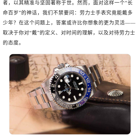
者，以其精准与坚固著称于世。然而，面对这样一个“长
南昌市红谷滩新区红谷中大道998号绿地双子塔（中央广场）A1座办公楼14层07室（需提前预约）
济南市历下区经十路11111号华润中心写字楼（万象城）15层1508室（需提前预约）
命百岁”的神话，我们不禁要问：劳力士手表究竟能戴多
广州市天河区天河路230号万菱汇国际中心写字楼A塔7层704室（需提前预约）
少年？在这个问题上，答案或许比你想象的更为灵活——
广州市越秀区环市东路371-375号世界贸易中心大厦南塔写字楼15层07室（需提前预约）
取决于你对“戴”的定义、对时间的理解，以及对待劳力士
深圳市罗湖区深南东路5001号华润大厦写字楼17层1701室（需提前预约）
的态度。
惠州市惠城区江北文昌一路7号华贸大厦写字楼1座30层05室（需提前预约）
厦门市思明区湖滨东路95号华润大厦写字楼B座11层1104室（需提前预约）
福州市鼓楼区五四路128-1号恒力城写字楼15层03室（需提前预约）
成都市锦江区人民东路6号SAC东原中心写字楼24层2406B室（需提前预约）
重庆市江北区观音桥步行街2号融恒时代广场写字楼9层902室（需提前预约）
长沙市芙蓉区定王台街道建湘路393号世茂环球金融中心写字楼（芙蓉广场）10层13室（需提前预约）
郑州市二七区铭功路10号华润大厦写字楼29层2905室（需提前预约）
太原市迎泽区解放路15号亨得利名表服务中心（品牌授权店）3层整层（需提前预约）
沈阳市沈河区中街路137号亨得利名表服务中心（品牌授权店）1层整层（需提前预约）
沈阳市沈河区中街路83号亨得利名表服务中心（品牌授权店）1层整层（需提前预约）
乌鲁木齐市天山区红山路26号时代广场（CCMALL）C座17层17-B（需提前预约）