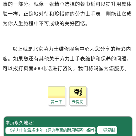
辽宁省抚顺市新抚区东一路劳力士售后服务中心（需提前预约）
事的一部分。就像一张精心选择的餐巾纸可以提升用餐体
辽宁省阜新市海州区解放大街劳力士售后服务中心（需提前预约）
验一样，正确地对待和珍惜你的劳力士手表，则能让它成
辽宁省葫芦岛市连山区中央路劳力士售后服务中心（需提前预约）
为你人生旅程中不可或缺的美好回忆。
辽宁省锦州市古塔区中央大街劳力士售后服务中心（需提前预约）
辽宁省辽阳市白塔区新运大街劳力士售后服务中心（需提前预约）
辽宁省盘锦市兴隆台区石油大街劳力士售后服务中心（需提前预约）
以上就是
北京劳力士维修服务中心
为您分享的精彩内
辽宁省铁岭市银州区南马路劳力士售后服务中心（需提前预约）
容。如果您还有其他关于劳力士手表维护和保养的问题，
辽宁省营口市站前区市府路与渤海大街交叉口劳力士售后服务中心（需提前预约）
可以拨打页面400电话进行咨询，我们将竭诚为您服务。
辽宁省沈阳市沈河区中街路137号亨得利名表维修授权店1楼劳力士售后服务中心（需提前预约）
辽宁省沈阳市沈河区中街路83号亨得利名表维修授权店1楼劳力士售后服务中心（需提前预约）
北京市朝阳区建国门外大街甲6号华熙国际中心D座11层1102室劳力士售后服务中心（需提前预约）
北京市东城区东长安街1号王府井东方广场W3座6层602室劳力士售后服务中心（需提前预约）
赞一下
去提问
河北省保定市竞秀区朝阳北大街北国先天下劳力士售后服务中心（需提前预约）
内蒙古自治区阿拉善盟市左旗土尔扈特大街劳力士售后服务中心（需提前预约）
内蒙古自治区巴彦淖尔市临河区新华街劳力士售后服务中心（需提前预约）
本页永久地址：
内蒙古自治区包头市青山区幸福路甲3号王府井百货名表维修劳力士售后服务中心（需提前预约）
一键复制