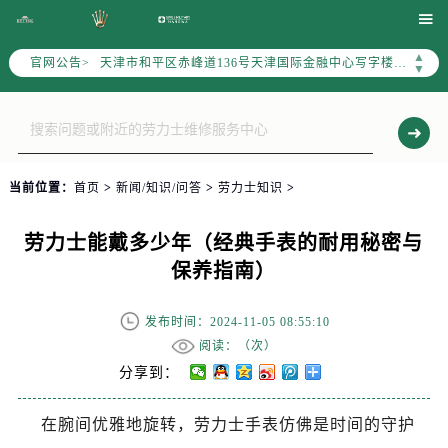
北京市东城区东长安街1号东方广场写字楼W3座6层602室（需提前预约）

北京市朝阳区建国门外大街甲6号华熙国际中心写字楼D座11层1102室（需提前预约）
▲
官网公告>
天津市和平区赤峰道136号天津国际金融中心写字楼26层2603室（需提前预约）
▼
上海市徐汇区虹桥路3号港汇中心写字楼2座37层3705室（需提前预约）
上海市黄浦区南京东路299号宏伊国际广场写字楼8层806室（需提前预约）
南京市秦淮区中山南路1号（新街口）南京中心写字楼22层C1-1室（需提前预约）
常州市新北区龙锦路1590号现代传媒中心写字楼5号楼10层1008室（需提前预约）
当前位置：
首页
>
新闻/知识/问答
>
劳力士知识
>
徐州市鼓楼区淮海东路29号苏宁广场IFC国际金融中心写字楼35层3508室（需提前预约）
扬州市邗江区国展路29号星耀天地写字楼1号楼18层1803室（需提前预约）
劳力士能戴多少年（经典手表的耐用秘密与
盐城市盐都区世纪大道5号盐城金融城写字楼1号楼16层1604室（需提前预约）
保养指南）
泰州市海陵区永定东路399号置地商务中心东塔写字楼（华润万象城）17层1706室（需提前预约）
宁波市江北区大闸南路500号来福士广场办公楼20层2009室（需提前预约）
发布时间：2024-11-05 08:55:10
杭州市上城区钱江路1366号华润大厦写字楼A座5层503-5室（需提前预约）
阅读：（
次）
金华市金东区东市南街777号金华万达广场写字楼4号楼22层2209室（需提前预约）
分享到：
绍兴市越城区胜利东路379号世茂天际中心写字楼8层805室（需提前预约）
在腕间优雅地旋转，劳力士手表仿佛是时间的守护
嘉兴市南湖区广益路705号嘉兴世界贸易中心写字楼A座13层1304室（需提前预约）