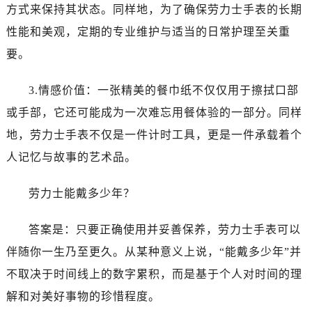
昆明市盘龙区北京路928号同德昆明广场写字楼10层06室（需提前预约）
方式来保持其状态。同样地，为了确保劳力士手表的长期
石家庄市长安区中山东路39号勒泰中心写字楼B座13层07室（需提前预约）
性能和美观，定期的专业维护与适当的日常护理至关重
西安市碑林区南关正街88号华侨城长安国际中心E座6楼10室（需提前预约）
要。
海口市龙华区金贸东路5号海口华润大厦B座17层1707室（需提前预约）
唐山市路南区新华东道100号万达广场写字楼A座10层1002室（需提前预约）
3.情感价值：一张精美的餐巾纸不仅仅用于擦拭口部
台州市椒江区东海大道1800号腾达中心东1幢20楼2002室（需提前预约）
或手部，它还可能成为一次难忘用餐体验的一部分。同样
内蒙古自治区呼和浩特市玉泉区大学西街70号华润万象城写字楼（鄂尔多斯大厦）23层2326室（需提前预约）
地，劳力士手表不仅是一件计时工具，更是一件承载着个
甘肃省兰州市七里河区西津西路16号兰州中心写字楼21层2102室（需提前预约）
人记忆与故事的艺术品。
黑龙江省大庆市萨尔图区会战大街劳力士售后服务中心（需提前预约）
黑龙江省鹤岗市向阳区红军路劳力士售后服务中心（需提前预约）
劳力士能戴多少年？
黑龙江省黑河市爱辉区中央街劳力士售后服务中心（需提前预约）
黑龙江省鸡西市鸡冠区红军路劳力士售后服务中心（需提前预约）
答案是：只要正确使用并妥善保养，劳力士手表可以
黑龙江省佳木斯市向阳区长安路劳力士售后服务中心（需提前预约）
伴随你一生乃至更久。从某种意义上说，“能戴多少年”并
黑龙江省牡丹江市东安区太平路劳力士售后服务中心（需提前预约）
不取决于时间线上的数字累积，而是基于个人对时间的理
黑龙江省七台河市桃山区大同街劳力士售后服务中心（需提前预约）
解和对美好事物的珍惜程度。
黑龙江省齐齐哈尔市龙沙区龙华路劳力士售后服务中心（需提前预约）