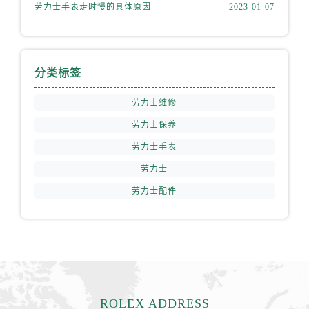
安徽省铜陵市铜官区石城大道劳力士售后服务中心（需提前预约）
劳力士手表走时慢的具体原因
2023-01-07
安徽省芜湖市镜湖区中山路步行街劳力士售后服务中心（需提前预约）
安徽省宣城市宣州区叠嶂西路劳力士售后服务中心（需提前预约）
福建省龙岩市新罗区九一南路劳力士售后服务中心（需提前预约）
分类标签
福建省南平市建阳区人民西路劳力士售后服务中心（需提前预约）
福建省宁德市蕉城区天湖东路劳力士售后服务中心（需提前预约）
劳力士维修
福建省莆田市城厢区霞林街道荔华东大道劳力士售后服务中心（需提前预约）
劳力士保养
福建省三明市三元区东乾二路劳力士售后服务中心（需提前预约）
劳力士手表
福建省漳州市龙文区步港路劳力士售后服务中心（需提前预约）
劳力士
江苏省常州市新北区龙锦路1590号现代传媒中心5号楼10层1008室劳力士售后服务中心（需提前预约）
劳力士配件
江苏省淮安市清江浦区淮海北路劳力士售后服务中心（需提前预约）
江苏省连云港市海州区通灌北路劳力士售后服务中心（需提前预约）
江苏省南京市秦淮区中山南路1号南京中心22层22-C1-C3室劳力士售后服务中心（需提前预约）
江苏省宿迁市宿城区西湖路劳力士售后服务中心（需提前预约）
江苏省泰州市海陵区永定东路399号置地商务中心东塔（华润万象城）17层1706室劳力士售后服务中心（需提前预约）
江苏省徐州市鼓楼区淮海东路29号苏宁广场IFC国际金融中心35层3508室劳力士售后服务中心（需提前预约）
ROLEX ADDRESS