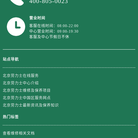
400-805-0023
山东省济南市历下区经十路11111号华润中心写字楼（万象城）15层1508室劳力士售后服务中心（需提前预约）
山东省济宁市任城区太白楼路劳力士售后服务中心（需提前预约）
营业时间
山东省莱芜市文化南路8号银座商城名表维修一楼名表维修劳力士售后服务中心（需提前预约）
客服在线时间：08:00-22:00
山东省临沂市兰山区解放路劳力士售后服务中心（需提前预约）
中心营业时间：09:00-19:30
山东省日照市东港区烟台路劳力士售后服务中心（需提前预约）
客服及中心节假日不休
山东省泰安市泰山区财源街道泰山大街劳力士售后服务中心（需提前预约）
山东省威海市环翠区新威海路89号振华商厦一楼名表维修劳力士售后服务中心（需提前预约）
站点导航
山东省潍坊市奎文区东风东街劳力士售后服务中心（需提前预约）
山东省枣庄市滕州市北辛路与善国路交叉口劳力士售后服务中心（需提前预约）
北京劳力士在线服务
山东省淄博市张店区金晶大道劳力士售后服务中心（需提前预约）
北京劳力士中心介绍
上海市黄浦区南京东路299号宏伊国际广场写字楼8层806室劳力士售后服务中心（需提前预约）
北京劳力士维修及保养项目
上海市徐汇区虹桥路3号港汇中心2座37层3705室劳力士售后服务中心（需提前预约）
北京劳力士中国区服务网点
北京劳力士最新资讯及保养知识
浙江省杭州市上城区钱江路1366号华润大厦A座5层503-5室劳力士售后服务中心（需提前预约）
浙江省湖州市吴兴区劳动路劳力士售后服务中心（需提前预约）
热门标签
浙江省嘉兴市南湖区广益路705号嘉兴世界贸易中心A座13层1304室劳力士售后服务中心（需提前预约）
浙江省金华市金东区东市南街777号金华万达广场4号楼22楼2209室劳力士售后服务中心（需提前预约）
查看维修相关文档