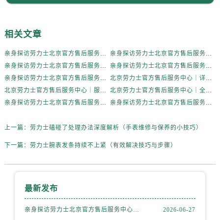
内蒙古自治区赤峰市红山区哈达街劳力士售后服务中心（需提前预约）
内蒙古自治区鄂尔多斯市东胜区伊金霍洛街劳力士售后服务中心（需提前预约）
内蒙古自治区呼伦贝尔市海拉尔区中央街劳力士售后服务中心（需提前预约）
相关文章
内蒙古自治区通辽市科尔沁区明仁大街劳力士售后服务中心（需提前预约）
亲身探访劳力士北京官方售后服务中心｜全新地址电话一览（2026年7月最新）
亲身探访劳力士北京官方售后服务中心｜网点地址与售后热线（2026年6月最新）
内蒙古自治区乌海市海勃湾区人民南路劳力士售后服务中心（需提前预约）
亲身探访劳力士北京官方售后服务中心｜网点地址及官方服务电话（2026年6月最新）
亲身探访劳力士北京官方售后服务中心｜网点地址及售后热线（2026年6月最新）
内蒙古自治区乌兰察布市集宁区恩和大街劳力士售后服务中心（需提前预约）
亲身探访劳力士北京官方售后服务中心｜完整地址与联系电话（2026年6月最新）
北京劳力士官方售后服务中心｜详细地址与官方热线权威信息公示（2026年6月最新）
内蒙古自治区锡林郭勒盟市锡林浩特市光明街与额尔敦路交叉口劳力士售后服务中心（需提前预约）
北京劳力士官方售后服务中心｜服务热线及详细地址权威信息公示（2026年6月最新）
北京劳力士官方售后服务中心｜全新地址与售后热线权威信息公示（2026年6月最新）
内蒙古自治区兴安盟市乌兰浩特市兴安大街劳力士售后服务中心（需提前预约）
亲身探访劳力士北京官方售后服务中心｜热线与地址（2026年6月最新）
亲身探访劳力士北京官方售后服务中心｜最新电话和维修地址（2026年6月最新）
山西省大同市平城区迎宾街劳力士售后服务中心（需提前预约）
山西省晋城市城区黄华街劳力士售后服务中心（需提前预约）
上一篇：
劳力士磕碰了处理办法深度解析（手表维修与保养的小技巧）
山西省晋中市榆次区顺城街劳力士售后服务中心（需提前预约）
下一篇：
劳力士腕表发条持续不上紧（有效解决技巧与步骤）
山西省临汾市尧都区解放路劳力士售后服务中心（需提前预约）
山西省吕梁市离石区永宁中路与建设街交叉口劳力士售后服务中心（需提前预约）
山西省朔州市朔城区怡西路与鄯阳西街交汇处劳力士售后服务中心（需提前预约）
最新发布
山西省忻州市忻府区和平东街与七一南路交叉口劳力士售后服务中心（需提前预约）
山西省阳泉市郊区平阳东街与新城大道交叉口劳力士售后服务中心（需提前预约）
亲身探访劳力士北京官方售后服务中心｜全新地址电话一览（2026年7月最新）
2026-06-27