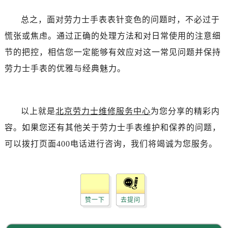
吉林省白城市洮北区明仁南街劳力士售后服务中心（需提前预约）
吉林省白山市浑江区浑江大街劳力士售后服务中心（需提前预约）
总之，面对劳力士手表表针变色的问题时，不必过于
吉林省吉林市船营区河南街劳力士售后服务中心（需提前预约）
慌张或焦虑。通过正确的处理方法和对日常使用的注意细
吉林省辽源市龙山区人民大街劳力士售后服务中心（需提前预约）
节的把控，相信您一定能够有效应对这一常见问题并保持
吉林省梅河口市新华街道梅河大街劳力士售后服务中心（需提前预约）
劳力士手表的优雅与经典魅力。
吉林省四平市铁东区紫气大路与南九经街交汇处劳力士售后服务中心（需提前预约）
吉林省松原市宁江区五环大街劳力士售后服务中心（需提前预约）
吉林省通化市东昌区环通乡江南大街劳力士售后服务中心（需提前预约）
以上就是
北京劳力士维修服务中心
为您分享的精彩内
吉林省延边市延吉市解放路劳力士售后服务中心（需提前预约）
容。如果您还有其他关于劳力士手表维护和保养的问题，
辽宁省鞍山市铁东区站前街劳力士售后服务中心（需提前预约）
可以拨打页面400电话进行咨询，我们将竭诚为您服务。
辽宁省本溪市平山区胜利路劳力士售后服务中心（需提前预约）
辽宁省朝阳市双塔区新华路劳力士售后服务中心（需提前预约）
辽宁省丹东市振兴区七经街劳力士售后服务中心（需提前预约）
辽宁省抚顺市新抚区东一路劳力士售后服务中心（需提前预约）
赞一下
去提问
辽宁省阜新市海州区解放大街劳力士售后服务中心（需提前预约）
辽宁省葫芦岛市连山区中央路劳力士售后服务中心（需提前预约）