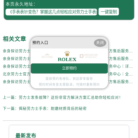
辽宁省锦州市古塔区中央大街劳力士售后服务中心（需提前预约）
本页永久地址：
辽宁省辽阳市白塔区新运大街劳力士售后服务中心（需提前预约）
一键复制
辽宁省盘锦市兴隆台区石油大街劳力士售后服务中心（需提前预约）
辽宁省铁岭市银州区南马路劳力士售后服务中心（需提前预约）
辽宁省营口市站前区市府路与渤海大街交叉口劳力士售后服务中心（需提前预约）
相关文章
预约入口
关闭
辽宁省沈阳市沈河区中街路137号亨得利名表维修授权店1楼劳力士售后服务中心（需提前预约）
亲身探访劳力士北京官方售后服务中心｜全新地址电话一览（2026年7月最新）
亲身探访劳力士北京官方售后服务中心｜网点地址与售后热线（2026年6月最新）
辽宁省沈阳市沈河区中街路83号亨得利名表维修授权店1楼劳力士售后服务中心（需提前预约）
亲身探访劳力士北京官方售后服务中心｜网点地址及官方服务电话（2026年6月最新）
亲身探访劳力士北京官方售后服务中心｜网点地址及售后热线（2026年6月最新）
北京市朝阳区建国门外大街甲6号华熙国际中心D座11层1102室劳力士售后服务中心（需提前预约）
亲身探访劳力士北京官方售后服务中心｜完整地址与联系电话（2026年6月最新）
北京劳力士官方售后服务中心｜详细地址与官方热线权威信息公示（2026年6月最新）
立即预约
北京市东城区东长安街1号王府井东方广场W3座6层602室劳力士售后服务中心（需提前预约）
北京劳力士官方售后服务中心｜服务热线及详细地址权威信息公示（2026年6月最新）
北京劳力士官方售后服务中心｜全新地址与售后热线权威信息公示（2026年6月最新）
提前预约免排队，到店即享服务
河北省保定市竞秀区朝阳北大街北国先天下劳力士售后服务中心（需提前预约）
亲身探访劳力士北京官方售后服务中心｜热线与地址（2026年6月最新）
亲身探访劳力士北京官方售后服务中心｜最新电话和维修地址（2026年6月最新）
预约时间有变无需取消，可随时重新预约
内蒙古自治区阿拉善盟市左旗土尔扈特大街劳力士售后服务中心（需提前预约）
内蒙古自治区巴彦淖尔市临河区新华街劳力士售后服务中心（需提前预约）
上一篇：
劳力士发条故障？这份非官方解决方案汇总助你轻松应对！
内蒙古自治区包头市青山区幸福路甲3号王府井百货名表维修劳力士售后服务中心（需提前预约）
下一篇：
揭秘劳力士手表：耐磨材质背后的秘密
内蒙古自治区赤峰市红山区哈达街劳力士售后服务中心（需提前预约）
内蒙古自治区鄂尔多斯市东胜区伊金霍洛街劳力士售后服务中心（需提前预约）
内蒙古自治区呼伦贝尔市海拉尔区中央街劳力士售后服务中心（需提前预约）
最新发布