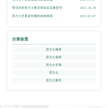
天津市和平区赤峰道136号天津国际金融中心26层2603室劳力士售后服务中心（需提前预约）
带日历的劳力士蚝式恒动五位数型号
2023-10-28
安徽省安庆市迎江区人民路劳力士售后服务中心（需提前预约）
安徽省蚌埠市蚌山区淮河路劳力士售后服务中心（需提前预约）
劳力士手表走时慢的具体原因
2023-01-07
安徽省亳州市谯城区魏武大道劳力士售后服务中心（需提前预约）
安徽省池州市贵池区长江路劳力士售后服务中心（需提前预约）
安徽省滁州市琅琊区南谯北路劳力士售后服务中心（需提前预约）
分类标签
安徽省阜阳市颍州区颍州北路劳力士售后服务中心（需提前预约）
安徽省淮北市相山区淮海路劳力士售后服务中心（需提前预约）
劳力士维修
安徽省淮南市田家庵区国庆中路劳力士售后服务中心（需提前预约）
劳力士保养
安徽省黄山市屯溪区黄山西路劳力士售后服务中心（需提前预约）
劳力士手表
安徽省六安市金安区解放中路劳力士售后服务中心（需提前预约）
劳力士
安徽省马鞍山市雨山区湖南西路劳力士售后服务中心（需提前预约）
劳力士配件
安徽省宿州市埇桥区人民中路劳力士售后服务中心（需提前预约）
安徽省铜陵市铜官区石城大道劳力士售后服务中心（需提前预约）
安徽省芜湖市镜湖区中山路步行街劳力士售后服务中心（需提前预约）
安徽省宣城市宣州区叠嶂西路劳力士售后服务中心（需提前预约）