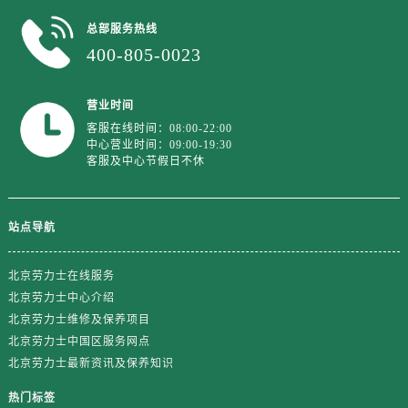
江西省抚州市临川区赣东大道劳力士售后服务中心（需提前预约）
总部服务热线
江西省赣州市章贡区文清路劳力士售后服务中心（需提前预约）
400-805-0023
江西省吉安市吉州区井冈山大道劳力士售后服务中心（需提前预约）
江西省景德镇市珠山区珠山中路劳力士售后服务中心（需提前预约）
营业时间
江西省九江市浔阳区浔阳路劳力士售后服务中心（需提前预约）
客服在线时间：08:00-22:00
江西省南昌市红谷滩新区红谷中大道998号绿地双子塔（中央广场）A1座办公楼14层1407室劳力士售后服务中心（需提前预约）
中心营业时间：09:00-19:30
江西省萍乡市安源区萍安北大道与康庄路交叉口劳力士售后服务中心（需提前预约）
客服及中心节假日不休
江西省上饶市信州区滨江西路劳力士售后服务中心（需提前预约）
江西省新余市渝水区北湖西路劳力士售后服务中心（需提前预约）
站点导航
江西省宜春市袁州区中山中路劳力士售后服务中心（需提前预约）
江西省鹰潭市月湖区胜利东路劳力士售后服务中心（需提前预约）
北京劳力士在线服务
山东省德州市德城区东风中路劳力士售后服务中心（需提前预约）
北京劳力士中心介绍
山东省东营市东营区济南路劳力士售后服务中心（需提前预约）
北京劳力士维修及保养项目
山东省济南市历下区经十路11111号华润中心写字楼（万象城）15层1508室劳力士售后服务中心（需提前预约）
北京劳力士中国区服务网点
北京劳力士最新资讯及保养知识
山东省济宁市任城区太白楼路劳力士售后服务中心（需提前预约）
山东省莱芜市文化南路8号银座商城名表维修一楼名表维修劳力士售后服务中心（需提前预约）
热门标签