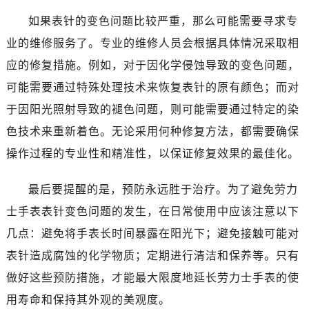
海口市龙华区金贸东路5号海口华润大厦B座17层1707室（需提前预约）
如果表针的变色问题比较严重，那么可能需要寻求专
唐山市路南区新华东道100号万达广场写字楼A座10层1002室（需提前预约）
业的维修服务了。专业的维修人员会根据具体情况采取相
台州市椒江区东海大道1800号腾达中心东1幢20楼2002室（需提前预约）
内蒙古自治区呼和浩特市玉泉区大学西街70号华润万象城写字楼（鄂尔多斯大厦）23层2326室（需提前预约）
应的修复措施。例如，对于因化学侵蚀导致的变色问题，
甘肃省兰州市七里河区西津西路16号兰州中心写字楼21层2102室（需提前预约）
可能需要通过特殊处理技术来恢复表针的原有颜色；而对
黑龙江省大庆市萨尔图区会战大街劳力士售后服务中心（需提前预约）
于因阳光照射导致的褪色问题，则可能需要通过特定的染
黑龙江省鹤岗市向阳区红军路劳力士售后服务中心（需提前预约）
色技术来重新着色。无论采用何种修复方法，都需要确保
黑龙江省黑河市爱辉区中央街劳力士售后服务中心（需提前预约）
操作过程的专业性和精准性，以保证修复效果的最佳化。
黑龙江省鸡西市鸡冠区红军路劳力士售后服务中心（需提前预约）
黑龙江省佳木斯市向阳区长安路劳力士售后服务中心（需提前预约）
最后要提醒的是，预防永远胜于治疗。为了避免劳力
黑龙江省牡丹江市东安区太平路劳力士售后服务中心（需提前预约）
士手表表针变色问题的发生，在日常使用中应该注意以下
黑龙江省七台河市桃山区大同街劳力士售后服务中心（需提前预约）
几点：避免将手表长时间暴露在阳光下；避免接触可能对
黑龙江省齐齐哈尔市龙沙区龙华路劳力士售后服务中心（需提前预约）
表针造成腐蚀的化学物质；定期进行清洁和保养等。只有
黑龙江省双鸭山市尖山区新兴大街劳力士售后服务中心（需提前预约）
黑龙江省绥化市北林区新华街与康庄路交叉口劳力士售后服务中心（需提前预约）
做好这些预防措施，才能最大限度地延长劳力士手表的使
黑龙江省伊春市伊美区通河路劳力士售后服务中心（需提前预约）
用寿命和保持其外观的美观度。