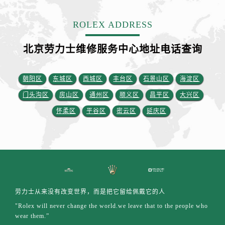
福建省龙岩市新罗区九一南路劳力士售后服务中心（需提前预约）
福建省南平市建阳区人民西路劳力士售后服务中心（需提前预约）
ROLEX ADDRESS
福建省宁德市蕉城区天湖东路劳力士售后服务中心（需提前预约）
福建省莆田市城厢区霞林街道荔华东大道劳力士售后服务中心（需提前预约）
北京劳力士维修服务中心地址电话查询
福建省三明市三元区东乾二路劳力士售后服务中心（需提前预约）
福建省漳州市龙文区步港路劳力士售后服务中心（需提前预约）
朝阳区
东城区
西城区
丰台区
石景山区
海淀区
江苏省常州市新北区龙锦路1590号现代传媒中心5号楼10层1008室劳力士售后服务中心（需提前预约）
门头沟区
房山区
通州区
顺义区
昌平区
大兴区
江苏省淮安市清江浦区淮海北路劳力士售后服务中心（需提前预约）
怀柔区
平谷区
密云区
延庆区
江苏省连云港市海州区通灌北路劳力士售后服务中心（需提前预约）
江苏省南京市秦淮区中山南路1号南京中心22层22-C1-C3室劳力士售后服务中心（需提前预约）
江苏省宿迁市宿城区西湖路劳力士售后服务中心（需提前预约）
江苏省泰州市海陵区永定东路399号置地商务中心东塔（华润万象城）17层1706室劳力士售后服务中心（需提前预约）
江苏省徐州市鼓楼区淮海东路29号苏宁广场IFC国际金融中心35层3508室劳力士售后服务中心（需提前预约）
江苏省盐城市盐都区世纪大道5号盐城金融城写字楼1号楼16层1604室劳力士售后服务中心（需提前预约）
劳力士从来没有改变世界，而是把它留给佩戴它的人
江苏省扬州市邗江区国展路29号星耀天地写字楼1号楼18层1803室劳力士售后服务中心（需提前预约）
"Rolex will never change the world.we leave that to the people who
江苏省镇江市京口区中山东路劳力士售后服务中心（需提前预约）
wear them.”