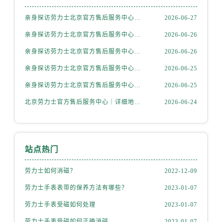
内蒙古自治区通辽市科尔沁区明仁大街劳力士售后服务中心（需提前预约）
内蒙古自治区乌海市海勃湾区人民南路劳力士售后服务中心（需提前预约）
亲身探访劳力士北京官方售后服务中心｜全新地址电话一览（2026年7月最新）
2026-06-27
内蒙古自治区乌兰察布市集宁区恩和大街劳力士售后服务中心（需提前预约）
亲身探访劳力士北京官方售后服务中心｜网点地址与售后热线（2026年6月最新）
2026-06-26
内蒙古自治区锡林郭勒盟市锡林浩特市光明街与额尔敦路交叉口劳力士售后服务中心（需提前预约）
亲身探访劳力士北京官方售后服务中心｜网点地址及官方服务电话（2026年6月最新）
2026-06-26
内蒙古自治区兴安盟市乌兰浩特市兴安大街劳力士售后服务中心（需提前预约）
亲身探访劳力士北京官方售后服务中心｜网点地址及售后热线（2026年6月最新）
2026-06-25
山西省大同市平城区迎宾街劳力士售后服务中心（需提前预约）
亲身探访劳力士北京官方售后服务中心｜完整地址与联系电话（2026年6月最新）
2026-06-25
山西省晋城市城区黄华街劳力士售后服务中心（需提前预约）
山西省晋中市榆次区顺城街劳力士售后服务中心（需提前预约）
北京劳力士官方售后服务中心｜详细地址与官方热线权威信息公示（2026年6月最新）
2026-06-24
山西省临汾市尧都区解放路劳力士售后服务中心（需提前预约）
山西省吕梁市离石区永宁中路与建设街交叉口劳力士售后服务中心（需提前预约）
山西省朔州市朔城区怡西路与鄯阳西街交汇处劳力士售后服务中心（需提前预约）
站点热门
山西省忻州市忻府区和平东街与七一南路交叉口劳力士售后服务中心（需提前预约）
山西省阳泉市郊区平阳东街与新城大道交叉口劳力士售后服务中心（需提前预约）
劳力士如何消磁？
2022-12-09
山西省运城市盐湖区河东街劳力士售后服务中心（需提前预约）
劳力士手表表带的保养方法有哪些？
2023-01-07
山西省长治市潞州区英雄中路劳力士售后服务中心（需提前预约）
劳力士手表受磁如何处理
2023-01-07
山西省太原市迎泽区迎泽街道解放路15号亨得利名表维修授权店3楼劳力士售后服务中心（需提前预约）
劳力士手表受磁如何正确消磁
2023-01-07