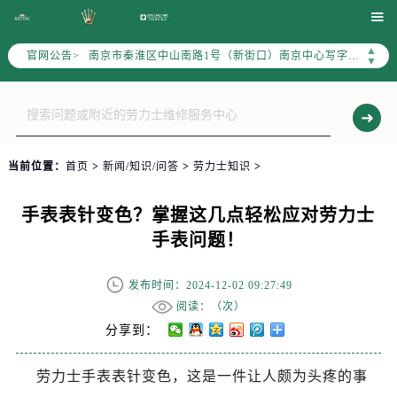
上海市徐汇区虹桥路3号港汇中心写字楼2座37层3705室（需提前预约）

上海市黄浦区南京东路299号宏伊国际广场写字楼8层806室（需提前预约）
▲
官网公告>
南京市秦淮区中山南路1号（新街口）南京中心写字楼22层C1-1室（需提前预约）
▼
常州市新北区龙锦路1590号现代传媒中心写字楼5号楼10层1008室（需提前预约）
徐州市鼓楼区淮海东路29号苏宁广场IFC国际金融中心写字楼35层3508室（需提前预约）
扬州市邗江区国展路29号星耀天地写字楼1号楼18层1803室（需提前预约）
盐城市盐都区世纪大道5号盐城金融城写字楼1号楼16层1604室（需提前预约）
当前位置：
首页
>
新闻/知识/问答
>
劳力士知识
>
泰州市海陵区永定东路399号置地商务中心东塔写字楼（华润万象城）17层1706室（需提前预约）
宁波市江北区大闸南路500号来福士广场办公楼20层2009室（需提前预约）
手表表针变色？掌握这几点轻松应对劳力士
杭州市上城区钱江路1366号华润大厦写字楼A座5层503-5室（需提前预约）
手表问题！
金华市金东区东市南街777号金华万达广场写字楼4号楼22层2209室（需提前预约）
绍兴市越城区胜利东路379号世茂天际中心写字楼8层805室（需提前预约）
发布时间：2024-12-02 09:27:49
嘉兴市南湖区广益路705号嘉兴世界贸易中心写字楼A座13层1304室（需提前预约）
阅读：（
次）
南昌市红谷滩新区红谷中大道998号绿地双子塔（中央广场）A1座办公楼14层07室（需提前预约）
分享到：
济南市历下区经十路11111号华润中心写字楼（万象城）15层1508室（需提前预约）
劳力士手表表针变色，这是一件让人颇为头疼的事
广州市天河区天河路230号万菱汇国际中心写字楼A塔7层704室（需提前预约）