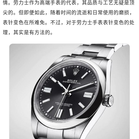
情。劳力士作为高端手表的代表，其品质与工艺无疑是顶
广州市越秀区环市东路371-375号世界贸易中心大厦南塔写字楼15层07室（需提前预约）
深圳市罗湖区深南东路5001号华润大厦写字楼17层1701室（需提前预约）
尖的。但即便如此，随着时间的流逝和日常使用的磨损，
惠州市惠城区江北文昌一路7号华贸大厦写字楼1座30层05室（需提前预约）
表针变色在所难免。不过，对于劳力士手表表针变色的处
厦门市思明区湖滨东路95号华润大厦写字楼B座11层1104室（需提前预约）
理，其实是有方法的。
福州市鼓楼区五四路128-1号恒力城写字楼15层03室（需提前预约）
成都市锦江区人民东路6号SAC东原中心写字楼24层2406B室（需提前预约）
重庆市江北区观音桥步行街2号融恒时代广场写字楼9层902室（需提前预约）
长沙市芙蓉区定王台街道建湘路393号世茂环球金融中心写字楼（芙蓉广场）10层13室（需提前预约）
郑州市二七区铭功路10号华润大厦写字楼29层2905室（需提前预约）
太原市迎泽区解放路15号亨得利名表服务中心（品牌授权店）3层整层（需提前预约）
沈阳市沈河区中街路137号亨得利名表服务中心（品牌授权店）1层整层（需提前预约）
沈阳市沈河区中街路83号亨得利名表服务中心（品牌授权店）1层整层（需提前预约）
乌鲁木齐市天山区红山路26号时代广场（CCMALL）C座17层17-B（需提前预约）
温州市鹿城区锦绣路1067号置信广场10层1015室（需提前预约）
哈尔滨市道里区友谊西路600号富力中心T2座写字楼29层03室（需提前预约）
大连市中山区人民路15号国际金融大厦7层G室（需提前预约）