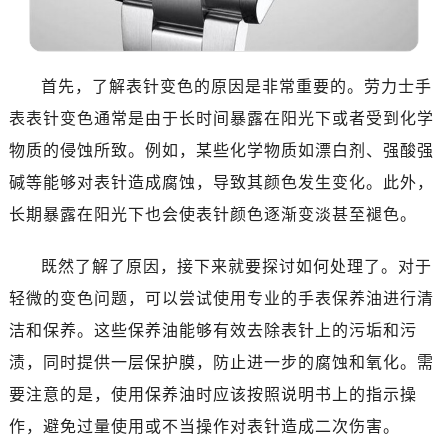
佛山市禅城区季华五路57号万科金融中心C座12层1205室（需提前预约）
东莞市东城街道鸿福东路1号民盈国贸中心T1写字楼9层907室（需提前预约）
无锡市梁溪区人民中路139号恒隆广场写字楼1座11层1104室（需提前预约）
首先，了解表针变色的原因是非常重要的。劳力士手
南通市崇川区工农路57号圆融广场写字楼16层1603室（需提前预约）
表表针变色通常是由于长时间暴露在阳光下或者受到化学
苏州市苏州工业园区星港街199号苏州中心办公楼C座22层08室（需提前预约）
武汉市江汉区解放大道686号世界贸易大厦38层09室（需提前预约）
物质的侵蚀所致。例如，某些化学物质如漂白剂、强酸强
南宁市青秀区金湖路59号地王大厦12楼1224室（需提前预约）
碱等能够对表针造成腐蚀，导致其颜色发生变化。此外，
合肥市蜀山区潜山路111号万象城华润大厦B座12楼03室（需提前预约）
长期暴露在阳光下也会使表针颜色逐渐变淡甚至褪色。
泉州市丰泽区宝洲路729号浦西万达中心写字楼A座7楼709室（需提前预约）
青岛市南区山东路6号华润大厦B座22层04室（需提前预约）
既然了解了原因，接下来就要探讨如何处理了。对于
烟台市芝罘区胜利路139号万达金融中心A座907室（需提前预约）
轻微的变色问题，可以尝试使用专业的手表保养油进行清
长春市朝阳区西安大路727号中银大厦A座(旺进大厦)18层09室（需提前预约）
洁和保养。这些保养油能够有效去除表针上的污垢和污
贵阳市南明区都司高架桥路33号亨特国际金融中心14楼14D（需提前预约）
渍，同时提供一层保护膜，防止进一步的腐蚀和氧化。需
昆明市盘龙区北京路928号同德昆明广场写字楼10层06室（需提前预约）
要注意的是，使用保养油时应该按照说明书上的指示操
石家庄市长安区中山东路39号勒泰中心写字楼B座13层07室（需提前预约）
作，避免过量使用或不当操作对表针造成二次伤害。
西安市碑林区南关正街88号华侨城长安国际中心E座6楼10室（需提前预约）