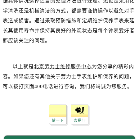
据具体情况选择适当的处理方法进行处理。无论是采用化
吉林省白山市浑江区浑江大街劳力士售后服务中心（需提前预约）
学清洗还是机械清洁的方式，都需要谨慎操作以避免对手
吉林省吉林市船营区河南街劳力士售后服务中心（需提前预约）
吉林省辽源市龙山区人民大街劳力士售后服务中心（需提前预约）
表造成损害。通过采取预防措施和定期维护保养手表来延
吉林省梅河口市新华街道梅河大街劳力士售后服务中心（需提前预约）
长其使用寿命并保持其良好的外观状态是每个钟表爱好者
吉林省四平市铁东区紫气大路与南九经街交汇处劳力士售后服务中心（需提前预约）
都应该关注的问题。
吉林省松原市宁江区五环大街劳力士售后服务中心（需提前预约）
吉林省通化市东昌区环通乡江南大街劳力士售后服务中心（需提前预约）
吉林省延边市延吉市解放路劳力士售后服务中心（需提前预约）
以上就是
北京劳力士维修服务中心
为您分享的精彩内
辽宁省鞍山市铁东区站前街劳力士售后服务中心（需提前预约）
容。如果您还有其他关于劳力士手表维护和保养的问题，
辽宁省本溪市平山区胜利路劳力士售后服务中心（需提前预约）
可以拨打页面400电话进行咨询，我们将竭诚为您服务。
辽宁省朝阳市双塔区新华路劳力士售后服务中心（需提前预约）
辽宁省丹东市振兴区七经街劳力士售后服务中心（需提前预约）
辽宁省抚顺市新抚区东一路劳力士售后服务中心（需提前预约）
辽宁省阜新市海州区解放大街劳力士售后服务中心（需提前预约）
赞一下
去提问
辽宁省葫芦岛市连山区中央路劳力士售后服务中心（需提前预约）
辽宁省锦州市古塔区中央大街劳力士售后服务中心（需提前预约）