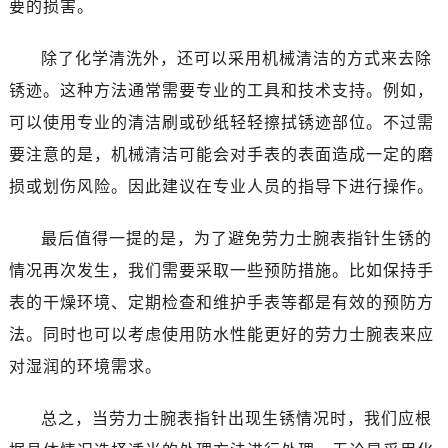
要的损害。
唐山市路南区新华东道100号万达广场写字楼A座10层1002室（需提前预约）
台州市椒江区东海大道1800号腾达中心东1幢20楼2002室（需提前预约）
除了化学清洗外，还可以采用机械清洁的方式来去除
内蒙古自治区呼和浩特市玉泉区大学西街70号华润万象城写字楼（鄂尔多斯大厦）23层2326室（需提前预约）
锈迹。这种方法通常需要专业的工具和技术支持。例如，
甘肃省兰州市七里河区西津西路16号兰州中心写字楼21层2102室（需提前预约）
黑龙江省大庆市萨尔图区会战大街劳力士售后服务中心（需提前预约）
可以使用专业的清洁刷或砂纸轻轻擦拭锈迹部位。不过需
黑龙江省鹤岗市向阳区红军路劳力士售后服务中心（需提前预约）
要注意的是，机械清洁可能会对手表的表面造成一定的磨
黑龙江省黑河市爱辉区中央街劳力士售后服务中心（需提前预约）
损或划伤风险。因此建议在专业人员的指导下进行操作。
黑龙江省鸡西市鸡冠区红军路劳力士售后服务中心（需提前预约）
黑龙江省佳木斯市向阳区长安路劳力士售后服务中心（需提前预约）
最后值得一提的是，为了避免劳力士腕表指针生锈的
黑龙江省牡丹江市东安区太平路劳力士售后服务中心（需提前预约）
情况再次发生，我们需要采取一些预防措施。比如保持手
黑龙江省七台河市桃山区大同街劳力士售后服务中心（需提前预约）
表的干燥环境、定期检查和维护手表等都是有效的预防方
黑龙江省齐齐哈尔市龙沙区龙华路劳力士售后服务中心（需提前预约）
法。同时也可以考虑使用防水性能更好的劳力士腕表来应
黑龙江省双鸭山市尖山区新兴大街劳力士售后服务中心（需提前预约）
对湿润的环境需求。
黑龙江省绥化市北林区新华街与康庄路交叉口劳力士售后服务中心（需提前预约）
黑龙江省伊春市伊美区通河路劳力士售后服务中心（需提前预约）
总之，当劳力士腕表指针出现生锈情况时，我们应根
吉林省白城市洮北区明仁南街劳力士售后服务中心（需提前预约）