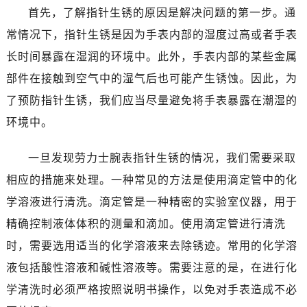
东莞市东城街道鸿福东路1号民盈国贸中心T1写字楼9层907室（需提前预约）
首先，了解指针生锈的原因是解决问题的第一步。通
无锡市梁溪区人民中路139号恒隆广场写字楼1座11层1104室（需提前预约）
常情况下，指针生锈是因为手表内部的湿度过高或者手表
南通市崇川区工农路57号圆融广场写字楼16层1603室（需提前预约）
长时间暴露在湿润的环境中。此外，手表内部的某些金属
苏州市苏州工业园区星港街199号苏州中心办公楼C座22层08室（需提前预约）
部件在接触到空气中的湿气后也可能产生锈蚀。因此，为
武汉市江汉区解放大道686号世界贸易大厦38层09室（需提前预约）
了预防指针生锈，我们应当尽量避免将手表暴露在潮湿的
南宁市青秀区金湖路59号地王大厦12楼1224室（需提前预约）
合肥市蜀山区潜山路111号万象城华润大厦B座12楼03室（需提前预约）
环境中。
泉州市丰泽区宝洲路729号浦西万达中心写字楼A座7楼709室（需提前预约）
一旦发现劳力士腕表指针生锈的情况，我们需要采取
青岛市南区山东路6号华润大厦B座22层04室（需提前预约）
烟台市芝罘区胜利路139号万达金融中心A座907室（需提前预约）
相应的措施来处理。一种常见的方法是使用滴定管中的化
长春市朝阳区西安大路727号中银大厦A座(旺进大厦)18层09室（需提前预约）
学溶液进行清洗。滴定管是一种精密的实验室仪器，用于
贵阳市南明区都司高架桥路33号亨特国际金融中心14楼14D（需提前预约）
精确控制液体体积的测量和滴加。使用滴定管进行清洗
昆明市盘龙区北京路928号同德昆明广场写字楼10层06室（需提前预约）
时，需要选用适当的化学溶液来去除锈迹。常用的化学溶
石家庄市长安区中山东路39号勒泰中心写字楼B座13层07室（需提前预约）
液包括酸性溶液和碱性溶液等。需要注意的是，在进行化
西安市碑林区南关正街88号华侨城长安国际中心E座6楼10室（需提前预约）
学清洗时必须严格按照说明书操作，以免对手表造成不必
海口市龙华区金贸东路5号海口华润大厦B座17层1707室（需提前预约）