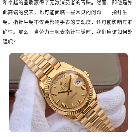
和卓越的品质赢得了无数消费者的青睐。然而，即使是如
深圳市罗湖区深南东路5001号华润大厦写字楼17层1701室（需提前预约）
惠州市惠城区江北文昌一路7号华贸大厦写字楼1座30层05室（需提前预约）
此高端的腕表，也可能面临一些常见的问题——指针生
厦门市思明区湖滨东路95号华润大厦写字楼B座11层1104室（需提前预约）
锈。指针生锈不仅会影响手表的美观度，还可能影响其准
福州市鼓楼区五四路128-1号恒力城写字楼15层03室（需提前预约）
确性。那么，当劳力士腕表指针生锈时，我们应该如何处
成都市锦江区人民东路6号SAC东原中心写字楼24层2406B室（需提前预约）
理呢？
重庆市江北区观音桥步行街2号融恒时代广场写字楼9层902室（需提前预约）
长沙市芙蓉区定王台街道建湘路393号世茂环球金融中心写字楼（芙蓉广场）10层13室（需提前预约）
郑州市二七区铭功路10号华润大厦写字楼29层2905室（需提前预约）
太原市迎泽区解放路15号亨得利名表服务中心（品牌授权店）3层整层（需提前预约）
沈阳市沈河区中街路137号亨得利名表服务中心（品牌授权店）1层整层（需提前预约）
沈阳市沈河区中街路83号亨得利名表服务中心（品牌授权店）1层整层（需提前预约）
乌鲁木齐市天山区红山路26号时代广场（CCMALL）C座17层17-B（需提前预约）
温州市鹿城区锦绣路1067号置信广场10层1015室（需提前预约）
哈尔滨市道里区友谊西路600号富力中心T2座写字楼29层03室（需提前预约）
大连市中山区人民路15号国际金融大厦7层G室（需提前预约）
佛山市禅城区季华五路57号万科金融中心C座12层1205室（需提前预约）