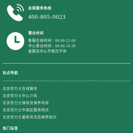
江西省赣州市章贡区文清路劳力士售后服务中心（需提前预约）
总部服务热线
江西省吉安市吉州区井冈山大道劳力士售后服务中心（需提前预约）
400-805-0023
江西省景德镇市珠山区珠山中路劳力士售后服务中心（需提前预约）
江西省九江市浔阳区浔阳路劳力士售后服务中心（需提前预约）
营业时间
江西省南昌市红谷滩新区红谷中大道998号绿地双子塔（中央广场）A1座办公楼14层1407室劳力士售后服务中心（需提前预约）
客服在线时间：08:00-22:00
江西省萍乡市安源区萍安北大道与康庄路交叉口劳力士售后服务中心（需提前预约）
中心营业时间：09:00-19:30
客服及中心节假日不休
江西省上饶市信州区滨江西路劳力士售后服务中心（需提前预约）
江西省新余市渝水区北湖西路劳力士售后服务中心（需提前预约）
江西省宜春市袁州区中山中路劳力士售后服务中心（需提前预约）
站点导航
江西省鹰潭市月湖区胜利东路劳力士售后服务中心（需提前预约）
山东省德州市德城区东风中路劳力士售后服务中心（需提前预约）
北京劳力士在线服务
山东省东营市东营区济南路劳力士售后服务中心（需提前预约）
北京劳力士中心介绍
山东省济南市历下区经十路11111号华润中心写字楼（万象城）15层1508室劳力士售后服务中心（需提前预约）
北京劳力士维修及保养项目
北京劳力士中国区服务网点
山东省济宁市任城区太白楼路劳力士售后服务中心（需提前预约）
北京劳力士最新资讯及保养知识
山东省莱芜市文化南路8号银座商城名表维修一楼名表维修劳力士售后服务中心（需提前预约）
山东省临沂市兰山区解放路劳力士售后服务中心（需提前预约）
热门标签