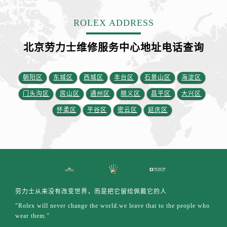
福建省南平市建阳区人民西路劳力士售后服务中心（需提前预约）
福建省宁德市蕉城区天湖东路劳力士售后服务中心（需提前预约）
ROLEX ADDRESS
福建省莆田市城厢区霞林街道荔华东大道劳力士售后服务中心（需提前预约）
北京劳力士维修服务中心地址电话查询
福建省三明市三元区东乾二路劳力士售后服务中心（需提前预约）
福建省漳州市龙文区步港路劳力士售后服务中心（需提前预约）
江苏省常州市新北区龙锦路1590号现代传媒中心5号楼10层1008室劳力士售后服务中心（需提前预约）
朝阳区
东城区
西城区
丰台区
石景山区
海淀区
江苏省淮安市清江浦区淮海北路劳力士售后服务中心（需提前预约）
门头沟区
房山区
通州区
顺义区
昌平区
大兴区
江苏省连云港市海州区通灌北路劳力士售后服务中心（需提前预约）
怀柔区
平谷区
密云区
延庆区
江苏省南京市秦淮区中山南路1号南京中心22层22-C1-C3室劳力士售后服务中心（需提前预约）
江苏省宿迁市宿城区西湖路劳力士售后服务中心（需提前预约）
江苏省泰州市海陵区永定东路399号置地商务中心东塔（华润万象城）17层1706室劳力士售后服务中心（需提前预约）
江苏省徐州市鼓楼区淮海东路29号苏宁广场IFC国际金融中心35层3508室劳力士售后服务中心（需提前预约）
江苏省盐城市盐都区世纪大道5号盐城金融城写字楼1号楼16层1604室劳力士售后服务中心（需提前预约）
江苏省扬州市邗江区国展路29号星耀天地写字楼1号楼18层1803室劳力士售后服务中心（需提前预约）
劳力士从来没有改变世界，而是把它留给佩戴它的人
江苏省镇江市京口区中山东路劳力士售后服务中心（需提前预约）
"Rolex will never change the world.we leave that to the people who
wear them.”
江西省抚州市临川区赣东大道劳力士售后服务中心（需提前预约）