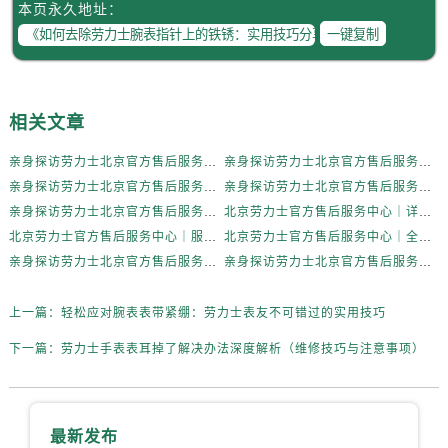
辽宁省辽阳市白塔区新运大街劳力士售后服务中心（需提前预约）
本页永久地址：
一键复制
辽宁省盘锦市兴隆台区石油大街劳力士售后服务中心（需提前预约）
辽宁省铁岭市银州区南马路劳力士售后服务中心（需提前预约）
辽宁省营口市站前区市府路与渤海大街交叉口劳力士售后服务中心（需提前预约）
辽宁省沈阳市沈河区中街路137号亨得利名表维修授权店1楼劳力士售后服务中心（需提前预约）
相关文章
辽宁省沈阳市沈河区中街路83号亨得利名表维修授权店1楼劳力士售后服务中心（需提前预约）
亲身探访劳力士北京官方售后服务中心｜全新地址电话一览（2026年7月最新）
亲身探访劳力士北京官方售后服务中心｜网点地址与售后热线（2026年6月最新）
北京市朝阳区建国门外大街甲6号华熙国际中心D座11层1102室劳力士售后服务中心（需提前预约）
亲身探访劳力士北京官方售后服务中心｜网点地址及官方服务电话（2026年6月最新）
亲身探访劳力士北京官方售后服务中心｜网点地址及售后热线（2026年6月最新）
北京市东城区东长安街1号王府井东方广场W3座6层602室劳力士售后服务中心（需提前预约）
亲身探访劳力士北京官方售后服务中心｜完整地址与联系电话（2026年6月最新）
北京劳力士官方售后服务中心｜详细地址与官方热线权威信息公示（2026年6月最新）
河北省保定市竞秀区朝阳北大街北国先天下劳力士售后服务中心（需提前预约）
北京劳力士官方售后服务中心｜服务热线及详细地址权威信息公示（2026年6月最新）
北京劳力士官方售后服务中心｜全新地址与售后热线权威信息公示（2026年6月最新）
内蒙古自治区阿拉善盟市左旗土尔扈特大街劳力士售后服务中心（需提前预约）
亲身探访劳力士北京官方售后服务中心｜热线与地址（2026年6月最新）
亲身探访劳力士北京官方售后服务中心｜最新电话和维修地址（2026年6月最新）
内蒙古自治区巴彦淖尔市临河区新华街劳力士售后服务中心（需提前预约）
上一篇：
轻松应对腕表表带紧绷：劳力士表友不可错过的实用技巧
内蒙古自治区包头市青山区幸福路甲3号王府井百货名表维修劳力士售后服务中心（需提前预约）
内蒙古自治区赤峰市红山区哈达街劳力士售后服务中心（需提前预约）
下一篇：
劳力士手表表耳掉了解决办法深度解析（维修技巧与注意事项）
内蒙古自治区鄂尔多斯市东胜区伊金霍洛街劳力士售后服务中心（需提前预约）
内蒙古自治区呼伦贝尔市海拉尔区中央街劳力士售后服务中心（需提前预约）
内蒙古自治区通辽市科尔沁区明仁大街劳力士售后服务中心（需提前预约）
最新发布