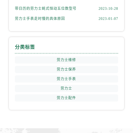
安徽省安庆市迎江区人民路劳力士售后服务中心（需提前预约）
带日历的劳力士蚝式恒动五位数型号
2023-10-28
安徽省蚌埠市蚌山区淮河路劳力士售后服务中心（需提前预约）
安徽省亳州市谯城区魏武大道劳力士售后服务中心（需提前预约）
劳力士手表走时慢的具体原因
2023-01-07
安徽省池州市贵池区长江路劳力士售后服务中心（需提前预约）
安徽省滁州市琅琊区南谯北路劳力士售后服务中心（需提前预约）
安徽省阜阳市颍州区颍州北路劳力士售后服务中心（需提前预约）
分类标签
安徽省淮北市相山区淮海路劳力士售后服务中心（需提前预约）
劳力士维修
安徽省淮南市田家庵区国庆中路劳力士售后服务中心（需提前预约）
安徽省黄山市屯溪区黄山西路劳力士售后服务中心（需提前预约）
劳力士保养
安徽省六安市金安区解放中路劳力士售后服务中心（需提前预约）
劳力士手表
安徽省马鞍山市雨山区湖南西路劳力士售后服务中心（需提前预约）
劳力士
安徽省宿州市埇桥区人民中路劳力士售后服务中心（需提前预约）
劳力士配件
安徽省铜陵市铜官区石城大道劳力士售后服务中心（需提前预约）
安徽省芜湖市镜湖区中山路步行街劳力士售后服务中心（需提前预约）
安徽省宣城市宣州区叠嶂西路劳力士售后服务中心（需提前预约）
福建省龙岩市新罗区九一南路劳力士售后服务中心（需提前预约）