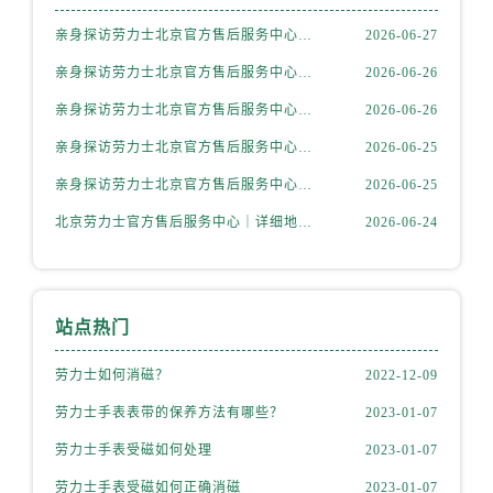
内蒙古自治区乌海市海勃湾区人民南路劳力士售后服务中心（需提前预约）
亲身探访劳力士北京官方售后服务中心｜全新地址电话一览（2026年7月最新）
2026-06-27
内蒙古自治区乌兰察布市集宁区恩和大街劳力士售后服务中心（需提前预约）
内蒙古自治区锡林郭勒盟市锡林浩特市光明街与额尔敦路交叉口劳力士售后服务中心（需提前预约）
亲身探访劳力士北京官方售后服务中心｜网点地址与售后热线（2026年6月最新）
2026-06-26
内蒙古自治区兴安盟市乌兰浩特市兴安大街劳力士售后服务中心（需提前预约）
亲身探访劳力士北京官方售后服务中心｜网点地址及官方服务电话（2026年6月最新）
2026-06-26
山西省大同市平城区迎宾街劳力士售后服务中心（需提前预约）
亲身探访劳力士北京官方售后服务中心｜网点地址及售后热线（2026年6月最新）
2026-06-25
山西省晋城市城区黄华街劳力士售后服务中心（需提前预约）
亲身探访劳力士北京官方售后服务中心｜完整地址与联系电话（2026年6月最新）
2026-06-25
山西省晋中市榆次区顺城街劳力士售后服务中心（需提前预约）
北京劳力士官方售后服务中心｜详细地址与官方热线权威信息公示（2026年6月最新）
2026-06-24
山西省临汾市尧都区解放路劳力士售后服务中心（需提前预约）
山西省吕梁市离石区永宁中路与建设街交叉口劳力士售后服务中心（需提前预约）
山西省朔州市朔城区怡西路与鄯阳西街交汇处劳力士售后服务中心（需提前预约）
山西省忻州市忻府区和平东街与七一南路交叉口劳力士售后服务中心（需提前预约）
站点热门
山西省阳泉市郊区平阳东街与新城大道交叉口劳力士售后服务中心（需提前预约）
劳力士如何消磁？
2022-12-09
山西省运城市盐湖区河东街劳力士售后服务中心（需提前预约）
山西省长治市潞州区英雄中路劳力士售后服务中心（需提前预约）
劳力士手表表带的保养方法有哪些？
2023-01-07
山西省太原市迎泽区迎泽街道解放路15号亨得利名表维修授权店3楼劳力士售后服务中心（需提前预约）
劳力士手表受磁如何处理
2023-01-07
天津市和平区赤峰道136号天津国际金融中心26层2603室劳力士售后服务中心（需提前预约）
劳力士手表受磁如何正确消磁
2023-01-07