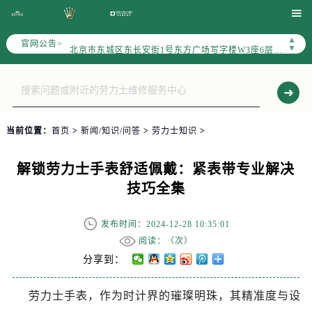
劳力士官方全国统一服务热线400-805-0023，服务覆盖中国大陆、香港、澳门、台湾全部区域（非大陆需加拨“+86”）

2026年7月劳力士售后服务中心最新网点地址：
▲
官网公告>
北京市东城区东长安街1号东方广场写字楼W3座6层602室（需提前预约）
▼
北京市朝阳区建国门外大街甲6号华熙国际中心写字楼D座11层1102室（需提前预约）
天津市和平区赤峰道136号天津国际金融中心写字楼26层2603室（需提前预约）
上海市徐汇区虹桥路3号港汇中心写字楼2座37层3705室（需提前预约）
上海市黄浦区南京东路299号宏伊国际广场写字楼8层806室（需提前预约）
当前位置：
首页
>
新闻/知识/问答
>
劳力士知识
>
南京市秦淮区中山南路1号（新街口）南京中心写字楼22层C1-1室（需提前预约）
常州市新北区龙锦路1590号现代传媒中心写字楼5号楼10层1008室（需提前预约）
解锁劳力士手表舒适佩戴：紧表带专业解决
徐州市鼓楼区淮海东路29号苏宁广场IFC国际金融中心写字楼35层3508室（需提前预约）
技巧全集
扬州市邗江区国展路29号星耀天地写字楼1号楼18层1803室（需提前预约）
盐城市盐都区世纪大道5号盐城金融城写字楼1号楼16层1604室（需提前预约）
发布时间：2024-12-28 10:35:01
泰州市海陵区永定东路399号置地商务中心东塔写字楼（华润万象城）17层1706室（需提前预约）
阅读：（
次）
宁波市江北区大闸南路500号来福士广场办公楼20层2009室（需提前预约）
分享到：
杭州市上城区钱江路1366号华润大厦写字楼A座5层503-5室（需提前预约）
劳力士手表，作为时计界的璀璨明珠，其精准度与设
金华市金东区东市南街777号金华万达广场写字楼4号楼22层2209室（需提前预约）