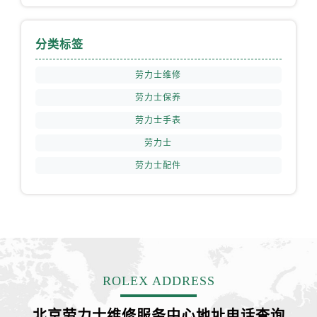
安徽省马鞍山市雨山区湖南西路劳力士售后服务中心（需提前预约）
安徽省宿州市埇桥区人民中路劳力士售后服务中心（需提前预约）
分类标签
安徽省铜陵市铜官区石城大道劳力士售后服务中心（需提前预约）
安徽省芜湖市镜湖区中山路步行街劳力士售后服务中心（需提前预约）
劳力士维修
安徽省宣城市宣州区叠嶂西路劳力士售后服务中心（需提前预约）
劳力士保养
福建省龙岩市新罗区九一南路劳力士售后服务中心（需提前预约）
劳力士手表
福建省南平市建阳区人民西路劳力士售后服务中心（需提前预约）
劳力士
福建省宁德市蕉城区天湖东路劳力士售后服务中心（需提前预约）
福建省莆田市城厢区霞林街道荔华东大道劳力士售后服务中心（需提前预约）
劳力士配件
福建省三明市三元区东乾二路劳力士售后服务中心（需提前预约）
福建省漳州市龙文区步港路劳力士售后服务中心（需提前预约）
江苏省常州市新北区龙锦路1590号现代传媒中心5号楼10层1008室劳力士售后服务中心（需提前预约）
江苏省淮安市清江浦区淮海北路劳力士售后服务中心（需提前预约）
江苏省连云港市海州区通灌北路劳力士售后服务中心（需提前预约）
ROLEX ADDRESS
江苏省南京市秦淮区中山南路1号南京中心22层22-C1-C3室劳力士售后服务中心（需提前预约）
江苏省宿迁市宿城区西湖路劳力士售后服务中心（需提前预约）
北京劳力士维修服务中心地址电话查询