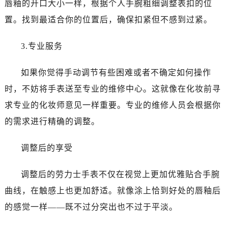
唇釉的开口大小一样，根据个人手腕粗细调整表扣的位
长春市朝阳区西安大路727号中银大厦A座(旺进大厦)18层09室（需提前预约）
贵阳市南明区都司高架桥路33号亨特国际金融中心14楼14D（需提前预约）
置。找到最适合你的位置后，确保扣紧但不感到过紧。
昆明市盘龙区北京路928号同德昆明广场写字楼10层06室（需提前预约）
3.专业服务
石家庄市长安区中山东路39号勒泰中心写字楼B座13层07室（需提前预约）
西安市碑林区南关正街88号华侨城长安国际中心E座6楼10室（需提前预约）
如果你觉得手动调节有些困难或者不确定如何操作
海口市龙华区金贸东路5号海口华润大厦B座17层1707室（需提前预约）
时，不妨将手表送至专业的维修中心。这就像在化妆前寻
唐山市路南区新华东道100号万达广场写字楼A座10层1002室（需提前预约）
台州市椒江区东海大道1800号腾达中心东1幢20楼2002室（需提前预约）
求专业的化妆师意见一样重要。专业的维修人员会根据你
内蒙古自治区呼和浩特市玉泉区大学西街70号华润万象城写字楼（鄂尔多斯大厦）23层2326室（需提前预约）
的需求进行精确的调整。
甘肃省兰州市七里河区西津西路16号兰州中心写字楼21层2102室（需提前预约）
黑龙江省大庆市萨尔图区会战大街劳力士售后服务中心（需提前预约）
调整后的享受
黑龙江省鹤岗市向阳区红军路劳力士售后服务中心（需提前预约）
调整后的劳力士手表不仅在视觉上更加优雅贴合手腕
黑龙江省黑河市爱辉区中央街劳力士售后服务中心（需提前预约）
黑龙江省鸡西市鸡冠区红军路劳力士售后服务中心（需提前预约）
曲线，在触感上也更加舒适。就像涂上恰到好处的唇釉后
黑龙江省佳木斯市向阳区长安路劳力士售后服务中心（需提前预约）
的感觉一样——既不过分突出也不过于平淡。
黑龙江省牡丹江市东安区太平路劳力士售后服务中心（需提前预约）