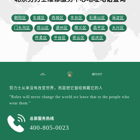
江苏省泰州市海陵区永定东路399号置地商务中心东塔（华润万象城）17层1706室劳力士售后服务中心（需提前预约）
江苏省徐州市鼓楼区淮海东路29号苏宁广场IFC国际金融中心35层3508室劳力士售后服务中心（需提前预约）
朝阳区
东城区
西城区
丰台区
石景山区
海淀区
江苏省盐城市盐都区世纪大道5号盐城金融城写字楼1号楼16层1604室劳力士售后服务中心（需提前预约）
门头沟区
房山区
通州区
顺义区
昌平区
大兴区
江苏省扬州市邗江区国展路29号星耀天地写字楼1号楼18层1803室劳力士售后服务中心（需提前预约）
江苏省镇江市京口区中山东路劳力士售后服务中心（需提前预约）
怀柔区
平谷区
密云区
延庆区
江西省抚州市临川区赣东大道劳力士售后服务中心（需提前预约）
江西省赣州市章贡区文清路劳力士售后服务中心（需提前预约）
江西省吉安市吉州区井冈山大道劳力士售后服务中心（需提前预约）
江西省景德镇市珠山区珠山中路劳力士售后服务中心（需提前预约）
江西省九江市浔阳区浔阳路劳力士售后服务中心（需提前预约）
劳力士从来没有改变世界，而是把它留给佩戴它的人
江西省南昌市红谷滩新区红谷中大道998号绿地双子塔（中央广场）A1座办公楼14层1407室劳力士售后服务中心（需提前预约）
"Rolex will never change the world.we leave that to the people who
江西省萍乡市安源区萍安北大道与康庄路交叉口劳力士售后服务中心（需提前预约）
wear them.”
江西省上饶市信州区滨江西路劳力士售后服务中心（需提前预约）
江西省新余市渝水区北湖西路劳力士售后服务中心（需提前预约）
总部服务热线
江西省宜春市袁州区中山中路劳力士售后服务中心（需提前预约）
400-805-0023
江西省鹰潭市月湖区胜利东路劳力士售后服务中心（需提前预约）