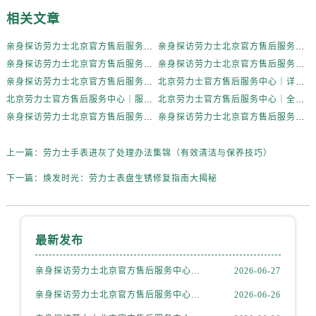
内蒙古自治区巴彦淖尔市临河区新华街劳力士售后服务中心（需提前预约）
相关文章
内蒙古自治区包头市青山区幸福路甲3号王府井百货名表维修劳力士售后服务中心（需提前预约）
内蒙古自治区赤峰市红山区哈达街劳力士售后服务中心（需提前预约）
亲身探访劳力士北京官方售后服务中心｜全新地址电话一览（2026年7月最新）
亲身探访劳力士北京官方售后服务中心｜网点地址与售后热线（2026年6月最新）
亲身探访劳力士北京官方售后服务中心｜网点地址及官方服务电话（2026年6月最新）
亲身探访劳力士北京官方售后服务中心｜网点地址及售后热线（2026年6月最新）
内蒙古自治区鄂尔多斯市东胜区伊金霍洛街劳力士售后服务中心（需提前预约）
亲身探访劳力士北京官方售后服务中心｜完整地址与联系电话（2026年6月最新）
北京劳力士官方售后服务中心｜详细地址与官方热线权威信息公示（2026年6月最新）
内蒙古自治区呼伦贝尔市海拉尔区中央街劳力士售后服务中心（需提前预约）
北京劳力士官方售后服务中心｜服务热线及详细地址权威信息公示（2026年6月最新）
北京劳力士官方售后服务中心｜全新地址与售后热线权威信息公示（2026年6月最新）
内蒙古自治区通辽市科尔沁区明仁大街劳力士售后服务中心（需提前预约）
亲身探访劳力士北京官方售后服务中心｜热线与地址（2026年6月最新）
亲身探访劳力士北京官方售后服务中心｜最新电话和维修地址（2026年6月最新）
内蒙古自治区乌海市海勃湾区人民南路劳力士售后服务中心（需提前预约）
内蒙古自治区乌兰察布市集宁区恩和大街劳力士售后服务中心（需提前预约）
上一篇：
劳力士手表进灰了处理办法集锦（有效清洁与保养技巧）
内蒙古自治区锡林郭勒盟市锡林浩特市光明街与额尔敦路交叉口劳力士售后服务中心（需提前预约）
下一篇：
焕发时光：劳力士表盘生锈修复指南大揭秘
内蒙古自治区兴安盟市乌兰浩特市兴安大街劳力士售后服务中心（需提前预约）
山西省大同市平城区迎宾街劳力士售后服务中心（需提前预约）
山西省晋城市城区黄华街劳力士售后服务中心（需提前预约）
最新发布
山西省晋中市榆次区顺城街劳力士售后服务中心（需提前预约）
山西省临汾市尧都区解放路劳力士售后服务中心（需提前预约）
亲身探访劳力士北京官方售后服务中心｜全新地址电话一览（2026年7月最新）
2026-06-27
山西省吕梁市离石区永宁中路与建设街交叉口劳力士售后服务中心（需提前预约）
亲身探访劳力士北京官方售后服务中心｜网点地址与售后热线（2026年6月最新）
2026-06-26
山西省朔州市朔城区怡西路与鄯阳西街交汇处劳力士售后服务中心（需提前预约）