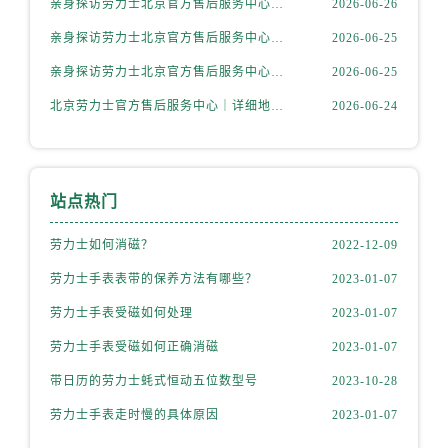
亲身探访劳力士北京官方售后服务中心｜网点地址及官方服务电话（2026年6月最新）
2026-06-26
山西省忻州市忻府区和平东街与七一南路交叉口劳力士售后服务中心（需提前预约）
山西省阳泉市郊区平阳东街与新城大道交叉口劳力士售后服务中心（需提前预约）
亲身探访劳力士北京官方售后服务中心｜网点地址及售后热线（2026年6月最新）
2026-06-25
山西省运城市盐湖区河东街劳力士售后服务中心（需提前预约）
亲身探访劳力士北京官方售后服务中心｜完整地址与联系电话（2026年6月最新）
2026-06-25
山西省长治市潞州区英雄中路劳力士售后服务中心（需提前预约）
北京劳力士官方售后服务中心｜详细地址与官方热线权威信息公示（2026年6月最新）
2026-06-24
山西省太原市迎泽区迎泽街道解放路15号亨得利名表维修授权店3楼劳力士售后服务中心（需提前预约）
天津市和平区赤峰道136号天津国际金融中心26层2603室劳力士售后服务中心（需提前预约）
安徽省安庆市迎江区人民路劳力士售后服务中心（需提前预约）
站点热门
安徽省蚌埠市蚌山区淮河路劳力士售后服务中心（需提前预约）
安徽省亳州市谯城区魏武大道劳力士售后服务中心（需提前预约）
劳力士如何消磁？
2022-12-09
安徽省池州市贵池区长江路劳力士售后服务中心（需提前预约）
劳力士手表表带的保养方法有哪些？
2023-01-07
安徽省滁州市琅琊区南谯北路劳力士售后服务中心（需提前预约）
劳力士手表受磁如何处理
2023-01-07
安徽省阜阳市颍州区颍州北路劳力士售后服务中心（需提前预约）
安徽省淮北市相山区淮海路劳力士售后服务中心（需提前预约）
劳力士手表受磁如何正确消磁
2023-01-07
安徽省淮南市田家庵区国庆中路劳力士售后服务中心（需提前预约）
带日历的劳力士蚝式恒动五位数型号
2023-10-28
安徽省黄山市屯溪区黄山西路劳力士售后服务中心（需提前预约）
劳力士手表走时慢的具体原因
2023-01-07
安徽省六安市金安区解放中路劳力士售后服务中心（需提前预约）