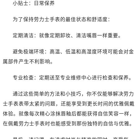
黑龙江省七台河市桃山区大同街劳力士售后服务中心（需提前预约）
小贴士：日常保养
黑龙江省齐齐哈尔市龙沙区龙华路劳力士售后服务中心（需提前预约）
为了保持劳力士手表的最佳状态和舒适度：
黑龙江省双鸭山市尖山区新兴大街劳力士售后服务中心（需提前预约）
黑龙江省绥化市北林区新华街与康庄路交叉口劳力士售后服务中心（需提前预约）
定期清洁：就像定期卸妆、清洁嘴唇一样重要。
黑龙江省伊春市伊美区通河路劳力士售后服务中心（需提前预约）
吉林省白城市洮北区明仁南街劳力士售后服务中心（需提前预约）
避免极端环境：高温、低温和高湿度环境可能会对金
吉林省白山市浑江区浑江大街劳力士售后服务中心（需提前预约）
属部件产生不利影响。
吉林省吉林市船营区河南街劳力士售后服务中心（需提前预约）
吉林省辽源市龙山区人民大街劳力士售后服务中心（需提前预约）
专业检查：定期送至专业维修中心进行检查和保养。
吉林省梅河口市新华街道梅河大街劳力士售后服务中心（需提前预约）
吉林省四平市铁东区紫气大路与南九经街交汇处劳力士售后服务中心（需提前预约）
通过这些简单的方法和小技巧，你不仅能够解决劳力
吉林省松原市宁江区五环大街劳力士售后服务中心（需提前预约）
士手表表带太紧的问题，还能享受到更长时间的优雅佩戴
吉林省通化市东昌区环通乡江南大街劳力士售后服务中心（需提前预约）
体验。就像每次精心涂抹唇釉后都能获得自信笑容一样，
吉林省延边市延吉市解放路劳力士售后服务中心（需提前预约）
在佩戴劳力士手表时也能感受到那份独特的自信与优雅。
辽宁省鞍山市铁东区站前街劳力士售后服务中心（需提前预约）
辽宁省本溪市平山区胜利路劳力士售后服务中心（需提前预约）