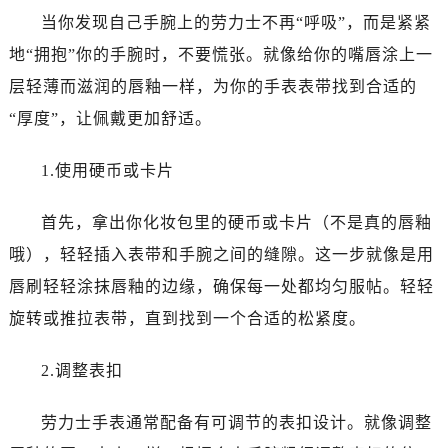
沈阳市沈河区中街路83号亨得利名表服务中心（品牌授权店）1层整层（需提前预约）
当你发现自己手腕上的劳力士不再“呼吸”，而是紧紧
乌鲁木齐市天山区红山路26号时代广场（CCMALL）C座17层17-B（需提前预约）
地“拥抱”你的手腕时，不要慌张。就像给你的嘴唇涂上一
温州市鹿城区锦绣路1067号置信广场10层1015室（需提前预约）
层轻薄而滋润的唇釉一样，为你的手表表带找到合适的
哈尔滨市道里区友谊西路600号富力中心T2座写字楼29层03室（需提前预约）
“厚度”，让佩戴更加舒适。
大连市中山区人民路15号国际金融大厦7层G室（需提前预约）
佛山市禅城区季华五路57号万科金融中心C座12层1205室（需提前预约）
1.使用硬币或卡片
东莞市东城街道鸿福东路1号民盈国贸中心T1写字楼9层907室（需提前预约）
无锡市梁溪区人民中路139号恒隆广场写字楼1座11层1104室（需提前预约）
首先，拿出你化妆包里的硬币或卡片（不是真的唇釉
南通市崇川区工农路57号圆融广场写字楼16层1603室（需提前预约）
哦），轻轻插入表带和手腕之间的缝隙。这一步就像是用
苏州市苏州工业园区星港街199号苏州中心办公楼C座22层08室（需提前预约）
唇刷轻轻涂抹唇釉的边缘，确保每一处都均匀服帖。轻轻
武汉市江汉区解放大道686号世界贸易大厦38层09室（需提前预约）
南宁市青秀区金湖路59号地王大厦12楼1224室（需提前预约）
旋转或推拉表带，直到找到一个合适的松紧度。
合肥市蜀山区潜山路111号万象城华润大厦B座12楼03室（需提前预约）
2.调整表扣
泉州市丰泽区宝洲路729号浦西万达中心写字楼A座7楼709室（需提前预约）
青岛市南区山东路6号华润大厦B座22层04室（需提前预约）
劳力士手表通常配备有可调节的表扣设计。就像调整
烟台市芝罘区胜利路139号万达金融中心A座907室（需提前预约）