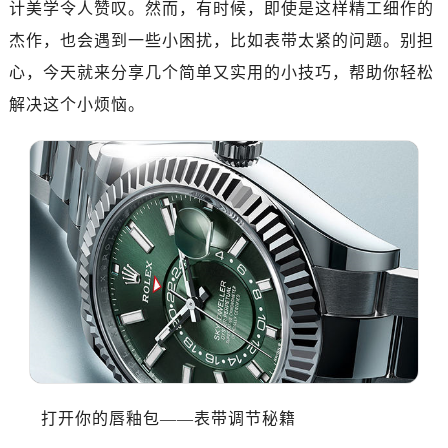
计美学令人赞叹。然而，有时候，即使是这样精工细作的
绍兴市越城区胜利东路379号世茂天际中心写字楼8层805室（需提前预约）
嘉兴市南湖区广益路705号嘉兴世界贸易中心写字楼A座13层1304室（需提前预约）
杰作，也会遇到一些小困扰，比如表带太紧的问题。别担
南昌市红谷滩新区红谷中大道998号绿地双子塔（中央广场）A1座办公楼14层07室（需提前预约）
心，今天就来分享几个简单又实用的小技巧，帮助你轻松
济南市历下区经十路11111号华润中心写字楼（万象城）15层1508室（需提前预约）
解决这个小烦恼。
广州市天河区天河路230号万菱汇国际中心写字楼A塔7层704室（需提前预约）
广州市越秀区环市东路371-375号世界贸易中心大厦南塔写字楼15层07室（需提前预约）
深圳市罗湖区深南东路5001号华润大厦写字楼17层1701室（需提前预约）
惠州市惠城区江北文昌一路7号华贸大厦写字楼1座30层05室（需提前预约）
厦门市思明区湖滨东路95号华润大厦写字楼B座11层1104室（需提前预约）
福州市鼓楼区五四路128-1号恒力城写字楼15层03室（需提前预约）
成都市锦江区人民东路6号SAC东原中心写字楼24层2406B室（需提前预约）
重庆市江北区观音桥步行街2号融恒时代广场写字楼9层902室（需提前预约）
长沙市芙蓉区定王台街道建湘路393号世茂环球金融中心写字楼（芙蓉广场）10层13室（需提前预约）
郑州市二七区铭功路10号华润大厦写字楼29层2905室（需提前预约）
太原市迎泽区解放路15号亨得利名表服务中心（品牌授权店）3层整层（需提前预约）
打开你的唇釉包——表带调节秘籍
沈阳市沈河区中街路137号亨得利名表服务中心（品牌授权店）1层整层（需提前预约）