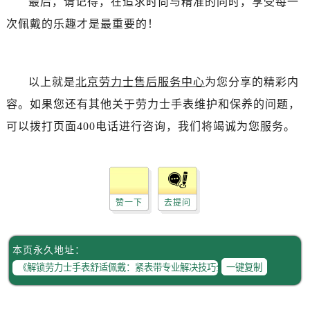
最后，请记得，在追求时尚与精准的同时，享受每一
辽宁省朝阳市双塔区新华路劳力士售后服务中心（需提前预约）
次佩戴的乐趣才是最重要的！
辽宁省丹东市振兴区七经街劳力士售后服务中心（需提前预约）
辽宁省抚顺市新抚区东一路劳力士售后服务中心（需提前预约）
辽宁省阜新市海州区解放大街劳力士售后服务中心（需提前预约）
以上就是
北京劳力士售后服务中心
为您分享的精彩内
辽宁省葫芦岛市连山区中央路劳力士售后服务中心（需提前预约）
辽宁省锦州市古塔区中央大街劳力士售后服务中心（需提前预约）
容。如果您还有其他关于劳力士手表维护和保养的问题，
辽宁省辽阳市白塔区新运大街劳力士售后服务中心（需提前预约）
可以拨打页面400电话进行咨询，我们将竭诚为您服务。
辽宁省盘锦市兴隆台区石油大街劳力士售后服务中心（需提前预约）
辽宁省铁岭市银州区南马路劳力士售后服务中心（需提前预约）
辽宁省营口市站前区市府路与渤海大街交叉口劳力士售后服务中心（需提前预约）
辽宁省沈阳市沈河区中街路137号亨得利名表维修授权店1楼劳力士售后服务中心（需提前预约）
赞一下
去提问
辽宁省沈阳市沈河区中街路83号亨得利名表维修授权店1楼劳力士售后服务中心（需提前预约）
北京市朝阳区建国门外大街甲6号华熙国际中心D座11层1102室劳力士售后服务中心（需提前预约）
本页永久地址：
北京市东城区东长安街1号王府井东方广场W3座6层602室劳力士售后服务中心（需提前预约）
一键复制
河北省保定市竞秀区朝阳北大街北国先天下劳力士售后服务中心（需提前预约）
内蒙古自治区阿拉善盟市左旗土尔扈特大街劳力士售后服务中心（需提前预约）