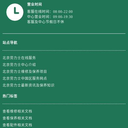
山东省德州市德城区东风中路劳力士售后服务中心（需提前预约）
营业时间
山东省东营市东营区济南路劳力士售后服务中心（需提前预约）
客服在线时间：08:00-22:00
中心营业时间：09:00-19:30
山东省济南市历下区经十路11111号华润中心写字楼（万象城）15层1508室劳力士售后服务中心（需提前预约）
客服及中心节假日不休
山东省济宁市任城区太白楼路劳力士售后服务中心（需提前预约）
山东省莱芜市文化南路8号银座商城名表维修一楼名表维修劳力士售后服务中心（需提前预约）
山东省临沂市兰山区解放路劳力士售后服务中心（需提前预约）
站点导航
山东省日照市东港区烟台路劳力士售后服务中心（需提前预约）
北京劳力士在线服务
山东省泰安市泰山区财源街道泰山大街劳力士售后服务中心（需提前预约）
北京劳力士中心介绍
山东省威海市环翠区新威海路89号振华商厦一楼名表维修劳力士售后服务中心（需提前预约）
北京劳力士维修及保养项目
山东省潍坊市奎文区东风东街劳力士售后服务中心（需提前预约）
北京劳力士中国区服务网点
山东省枣庄市滕州市北辛路与善国路交叉口劳力士售后服务中心（需提前预约）
北京劳力士最新资讯及保养知识
山东省淄博市张店区金晶大道劳力士售后服务中心（需提前预约）
热门标签
上海市黄浦区南京东路299号宏伊国际广场写字楼8层806室劳力士售后服务中心（需提前预约）
上海市徐汇区虹桥路3号港汇中心2座37层3705室劳力士售后服务中心（需提前预约）
查看维修相关文档
浙江省杭州市上城区钱江路1366号华润大厦A座5层503-5室劳力士售后服务中心（需提前预约）
查看保养相关文档
浙江省湖州市吴兴区劳动路劳力士售后服务中心（需提前预约）
查看配件相关文档