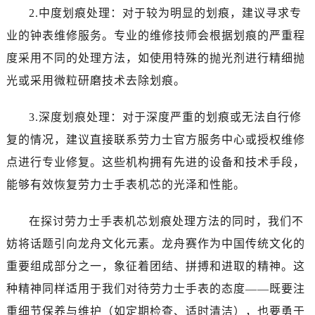
昆明市盘龙区北京路928号同德昆明广场写字楼10层06室（需提前预约）
2.中度划痕处理：对于较为明显的划痕，建议寻求专
石家庄市长安区中山东路39号勒泰中心写字楼B座13层07室（需提前预约）
业的钟表维修服务。专业的维修技师会根据划痕的严重程
西安市碑林区南关正街88号华侨城长安国际中心E座6楼10室（需提前预约）
度采用不同的处理方法，如使用特殊的抛光剂进行精细抛
海口市龙华区金贸东路5号海口华润大厦B座17层1707室（需提前预约）
光或采用微粒研磨技术去除划痕。
唐山市路南区新华东道100号万达广场写字楼A座10层1002室（需提前预约）
台州市椒江区东海大道1800号腾达中心东1幢20楼2002室（需提前预约）
3.深度划痕处理：对于深度严重的划痕或无法自行修
内蒙古自治区呼和浩特市玉泉区大学西街70号华润万象城写字楼（鄂尔多斯大厦）23层2326室（需提前预约）
复的情况，建议直接联系劳力士官方服务中心或授权维修
甘肃省兰州市七里河区西津西路16号兰州中心写字楼21层2102室（需提前预约）
点进行专业修复。这些机构拥有先进的设备和技术手段，
黑龙江省大庆市萨尔图区会战大街劳力士售后服务中心（需提前预约）
黑龙江省鹤岗市向阳区红军路劳力士售后服务中心（需提前预约）
能够有效恢复劳力士手表机芯的光泽和性能。
黑龙江省黑河市爱辉区中央街劳力士售后服务中心（需提前预约）
在探讨劳力士手表机芯划痕处理方法的同时，我们不
黑龙江省鸡西市鸡冠区红军路劳力士售后服务中心（需提前预约）
黑龙江省佳木斯市向阳区长安路劳力士售后服务中心（需提前预约）
妨将话题引向龙舟文化元素。龙舟赛作为中国传统文化的
黑龙江省牡丹江市东安区太平路劳力士售后服务中心（需提前预约）
重要组成部分之一，象征着团结、拼搏和进取的精神。这
黑龙江省七台河市桃山区大同街劳力士售后服务中心（需提前预约）
种精神同样适用于我们对待劳力士手表的态度——既要注
黑龙江省齐齐哈尔市龙沙区龙华路劳力士售后服务中心（需提前预约）
重细节保养与维护（如定期检查、适时清洁），也要勇于