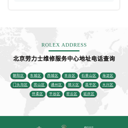
安徽省铜陵市铜官区石城大道劳力士售后服务中心（需提前预约）
安徽省芜湖市镜湖区中山路步行街劳力士售后服务中心（需提前预约）
安徽省宣城市宣州区叠嶂西路劳力士售后服务中心（需提前预约）
福建省龙岩市新罗区九一南路劳力士售后服务中心（需提前预约）
福建省南平市建阳区人民西路劳力士售后服务中心（需提前预约）
福建省宁德市蕉城区天湖东路劳力士售后服务中心（需提前预约）
ROLEX ADDRESS
福建省莆田市城厢区霞林街道荔华东大道劳力士售后服务中心（需提前预约）
北京劳力士维修服务中心地址电话查询
福建省三明市三元区东乾二路劳力士售后服务中心（需提前预约）
福建省漳州市龙文区步港路劳力士售后服务中心（需提前预约）
江苏省常州市新北区龙锦路1590号现代传媒中心5号楼10层1008室劳力士售后服务中心（需提前预约）
朝阳区
东城区
西城区
丰台区
石景山区
海淀区
江苏省淮安市清江浦区淮海北路劳力士售后服务中心（需提前预约）
门头沟区
房山区
通州区
顺义区
昌平区
大兴区
江苏省连云港市海州区通灌北路劳力士售后服务中心（需提前预约）
怀柔区
平谷区
密云区
延庆区
江苏省南京市秦淮区中山南路1号南京中心22层22-C1-C3室劳力士售后服务中心（需提前预约）
江苏省宿迁市宿城区西湖路劳力士售后服务中心（需提前预约）
江苏省泰州市海陵区永定东路399号置地商务中心东塔（华润万象城）17层1706室劳力士售后服务中心（需提前预约）
江苏省徐州市鼓楼区淮海东路29号苏宁广场IFC国际金融中心35层3508室劳力士售后服务中心（需提前预约）