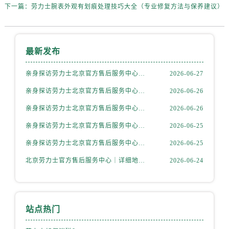
内蒙古自治区赤峰市红山区哈达街劳力士售后服务中心（需提前预约）
下一篇：
劳力士腕表外观有划痕处理技巧大全（专业修复方法与保养建议）
内蒙古自治区鄂尔多斯市东胜区伊金霍洛街劳力士售后服务中心（需提前预约）
内蒙古自治区呼伦贝尔市海拉尔区中央街劳力士售后服务中心（需提前预约）
内蒙古自治区通辽市科尔沁区明仁大街劳力士售后服务中心（需提前预约）
最新发布
内蒙古自治区乌海市海勃湾区人民南路劳力士售后服务中心（需提前预约）
亲身探访劳力士北京官方售后服务中心｜全新地址电话一览（2026年7月最新）
2026-06-27
内蒙古自治区乌兰察布市集宁区恩和大街劳力士售后服务中心（需提前预约）
内蒙古自治区锡林郭勒盟市锡林浩特市光明街与额尔敦路交叉口劳力士售后服务中心（需提前预约）
亲身探访劳力士北京官方售后服务中心｜网点地址与售后热线（2026年6月最新）
2026-06-26
内蒙古自治区兴安盟市乌兰浩特市兴安大街劳力士售后服务中心（需提前预约）
亲身探访劳力士北京官方售后服务中心｜网点地址及官方服务电话（2026年6月最新）
2026-06-26
山西省大同市平城区迎宾街劳力士售后服务中心（需提前预约）
亲身探访劳力士北京官方售后服务中心｜网点地址及售后热线（2026年6月最新）
2026-06-25
山西省晋城市城区黄华街劳力士售后服务中心（需提前预约）
亲身探访劳力士北京官方售后服务中心｜完整地址与联系电话（2026年6月最新）
2026-06-25
山西省晋中市榆次区顺城街劳力士售后服务中心（需提前预约）
北京劳力士官方售后服务中心｜详细地址与官方热线权威信息公示（2026年6月最新）
2026-06-24
山西省临汾市尧都区解放路劳力士售后服务中心（需提前预约）
山西省吕梁市离石区永宁中路与建设街交叉口劳力士售后服务中心（需提前预约）
山西省朔州市朔城区怡西路与鄯阳西街交汇处劳力士售后服务中心（需提前预约）
山西省忻州市忻府区和平东街与七一南路交叉口劳力士售后服务中心（需提前预约）
站点热门
山西省阳泉市郊区平阳东街与新城大道交叉口劳力士售后服务中心（需提前预约）