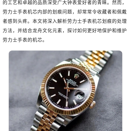
的工艺和卓越的品质深受广大钟表爱好者的青睐。然而，
南昌市红谷滩新区红谷中大道998号绿地双子塔（中央广场）A1座办公楼14层07室（需提前预约）
济南市历下区经十路11111号华润中心写字楼（万象城）15层1508室（需提前预约）
劳力士手表机芯内部的划痕问题，却常常令收藏者和佩戴
广州市天河区天河路230号万菱汇国际中心写字楼A塔7层704室（需提前预约）
者感到头疼。本文将深入解析劳力士手表机芯划痕的处理
广州市越秀区环市东路371-375号世界贸易中心大厦南塔写字楼15层07室（需提前预约）
方法，并结合龙舟文化元素，探讨如何更好地保护和维护
深圳市罗湖区深南东路5001号华润大厦写字楼17层1701室（需提前预约）
劳力士手表的机芯。
惠州市惠城区江北文昌一路7号华贸大厦写字楼1座30层05室（需提前预约）
厦门市思明区湖滨东路95号华润大厦写字楼B座11层1104室（需提前预约）
福州市鼓楼区五四路128-1号恒力城写字楼15层03室（需提前预约）
成都市锦江区人民东路6号SAC东原中心写字楼24层2406B室（需提前预约）
重庆市江北区观音桥步行街2号融恒时代广场写字楼9层902室（需提前预约）
长沙市芙蓉区定王台街道建湘路393号世茂环球金融中心写字楼（芙蓉广场）10层13室（需提前预约）
郑州市二七区铭功路10号华润大厦写字楼29层2905室（需提前预约）
太原市迎泽区解放路15号亨得利名表服务中心（品牌授权店）3层整层（需提前预约）
沈阳市沈河区中街路137号亨得利名表服务中心（品牌授权店）1层整层（需提前预约）
沈阳市沈河区中街路83号亨得利名表服务中心（品牌授权店）1层整层（需提前预约）
乌鲁木齐市天山区红山路26号时代广场（CCMALL）C座17层17-B（需提前预约）