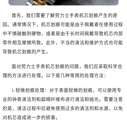
温州市鹿城区锦绣路1067号置信广场10层1015室（需提前预约）
哈尔滨市道里区友谊西路600号富力中心T2座写字楼29层03室（需提前预约）
首先，我们需要了解劳力士手表机芯划痕产生的原
大连市中山区人民路15号国际金融大厦7层G室（需提前预约）
因。通常情况下，机芯划痕可能是由于佩戴者在使用过程
佛山市禅城区季华五路57号万科金融中心C座12层1205室（需提前预约）
中不慎碰触到硬物，或者是由于长时间佩戴导致机芯内部
东莞市东城街道鸿福东路1号民盈国贸中心T1写字楼9层907室（需提前预约）
无锡市梁溪区人民中路139号恒隆广场写字楼1座11层1104室（需提前预约）
零件相互摩擦所致。此外，不当的清洁和维护方式也可能
南通市崇川区工农路57号圆融广场写字楼16层1603室（需提前预约）
导致机芯划痕的产生。
苏州市苏州工业园区星港街199号苏州中心办公楼C座22层08室（需提前预约）
武汉市江汉区解放大道686号世界贸易大厦38层09室（需提前预约）
面对劳力士手表机芯划痕的问题，我们应采取科学合
南宁市青秀区金湖路59号地王大厦12楼1224室（需提前预约）
理的方法进行处理。以下是几种常用的处理方法：
合肥市蜀山区潜山路111号万象城华润大厦B座12楼03室（需提前预约）
泉州市丰泽区宝洲路729号浦西万达中心写字楼A座7楼709室（需提前预约）
1.轻微划痕处理：对于表面轻微的划痕，可以使用专
青岛市南区山东路6号华润大厦B座22层04室（需提前预约）
业的钟表清洁剂和超细纤维布进行清洁和抛光。需要注意
烟台市芝罘区胜利路139号万达金融中心A座907室（需提前预约）
的是，清洁过程中应避免使用过多的清洁剂和水源，以免
长春市朝阳区西安大路727号中银大厦A座(旺进大厦)18层09室（需提前预约）
对机芯造成进一步的损害。
贵阳市南明区都司高架桥路33号亨特国际金融中心14楼14D（需提前预约）