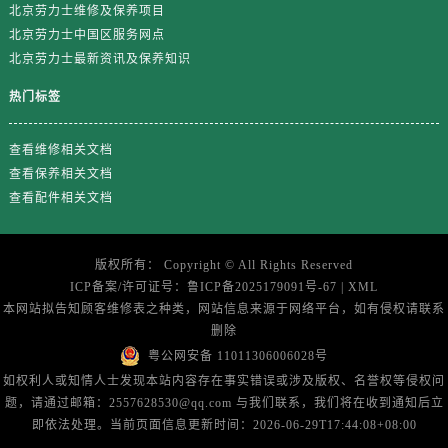
山东省济南市历下区经十路11111号华润中心写字楼（万象城）15层1508室劳力士售后服务中心（需提前预约）
北京劳力士维修及保养项目
北京劳力士中国区服务网点
山东省济宁市任城区太白楼路劳力士售后服务中心（需提前预约）
北京劳力士最新资讯及保养知识
山东省莱芜市文化南路8号银座商城名表维修一楼名表维修劳力士售后服务中心（需提前预约）
山东省临沂市兰山区解放路劳力士售后服务中心（需提前预约）
热门标签
山东省日照市东港区烟台路劳力士售后服务中心（需提前预约）
山东省泰安市泰山区财源街道泰山大街劳力士售后服务中心（需提前预约）
查看维修相关文档
查看保养相关文档
山东省威海市环翠区新威海路89号振华商厦一楼名表维修劳力士售后服务中心（需提前预约）
查看配件相关文档
山东省潍坊市奎文区东风东街劳力士售后服务中心（需提前预约）
山东省枣庄市滕州市北辛路与善国路交叉口劳力士售后服务中心（需提前预约）
山东省淄博市张店区金晶大道劳力士售后服务中心（需提前预约）
版权所有：
Copyright ©
All Rights Reserved
ICP备案/许可证号：
鲁ICP备2025179091号-67
|
XML
上海市黄浦区南京东路299号宏伊国际广场写字楼8层806室劳力士售后服务中心（需提前预约）
本网站拟告知顾客维修表之种类，网站信息来源于网络平台，如有侵权请联系
上海市徐汇区虹桥路3号港汇中心2座37层3705室劳力士售后服务中心（需提前预约）
删除
浙江省杭州市上城区钱江路1366号华润大厦A座5层503-5室劳力士售后服务中心（需提前预约）
粤公网安备 11011306006028号
浙江省湖州市吴兴区劳动路劳力士售后服务中心（需提前预约）
如权利人或知情人士发现本站内容存在事实错误或涉及版权、名誉权等侵权问
浙江省嘉兴市南湖区广益路705号嘉兴世界贸易中心A座13层1304室劳力士售后服务中心（需提前预约）
题，请通过邮箱：2557628530@qq.com 与我们联系，我们将在收到通知后立
即依法处理。当前页面信息更新时间：2026-06-29T17:44:08+08:00
浙江省金华市金东区东市南街777号金华万达广场4号楼22楼2209室劳力士售后服务中心（需提前预约）