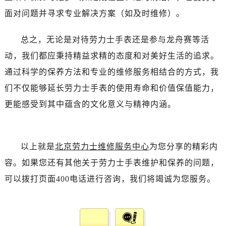
黑龙江省双鸭山市尖山区新兴大街劳力士售后服务中心（需提前预约）
面对问题并寻求专业解决方案（如及时维修）。
黑龙江省绥化市北林区新华街与康庄路交叉口劳力士售后服务中心（需提前预约）
黑龙江省伊春市伊美区通河路劳力士售后服务中心（需提前预约）
总之，无论是对待劳力士手表还是参与龙舟赛等活
吉林省白城市洮北区明仁南街劳力士售后服务中心（需提前预约）
动，我们都应秉持精益求精的态度和对美好生活的追求。
吉林省白山市浑江区浑江大街劳力士售后服务中心（需提前预约）
通过科学的保养方法和专业的维修服务相结合的方式，我
吉林省吉林市船营区河南街劳力士售后服务中心（需提前预约）
们不仅能够延长劳力士手表的使用寿命和价值保值能力，
吉林省辽源市龙山区人民大街劳力士售后服务中心（需提前预约）
吉林省梅河口市新华街道梅河大街劳力士售后服务中心（需提前预约）
更能感受到其中蕴含的文化意义与精神内涵。
吉林省四平市铁东区紫气大路与南九经街交汇处劳力士售后服务中心（需提前预约）
吉林省松原市宁江区五环大街劳力士售后服务中心（需提前预约）
吉林省通化市东昌区环通乡江南大街劳力士售后服务中心（需提前预约）
以上就是
北京劳力士维修服务中心
为您分享的精彩内
吉林省延边市延吉市解放路劳力士售后服务中心（需提前预约）
容。如果您还有其他关于劳力士手表维护和保养的问题，
辽宁省鞍山市铁东区站前街劳力士售后服务中心（需提前预约）
可以拨打页面400电话进行咨询，我们将竭诚为您服务。
辽宁省本溪市平山区胜利路劳力士售后服务中心（需提前预约）
辽宁省朝阳市双塔区新华路劳力士售后服务中心（需提前预约）
辽宁省丹东市振兴区七经街劳力士售后服务中心（需提前预约）