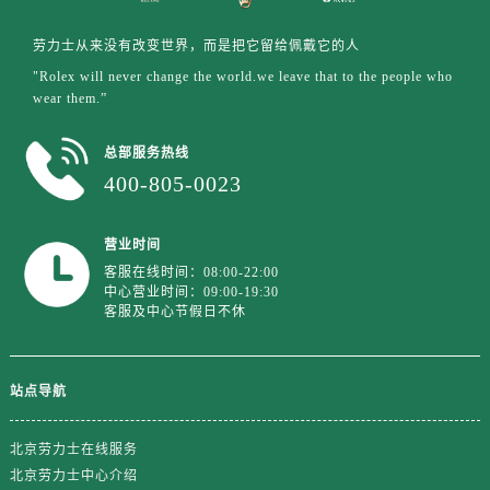
江苏省盐城市盐都区世纪大道5号盐城金融城写字楼1号楼16层1604室劳力士售后服务中心（需提前预约）
江苏省扬州市邗江区国展路29号星耀天地写字楼1号楼18层1803室劳力士售后服务中心（需提前预约）
劳力士从来没有改变世界，而是把它留给佩戴它的人
江苏省镇江市京口区中山东路劳力士售后服务中心（需提前预约）
"Rolex will never change the world.we leave that to the people who
wear them.”
江西省抚州市临川区赣东大道劳力士售后服务中心（需提前预约）
江西省赣州市章贡区文清路劳力士售后服务中心（需提前预约）
总部服务热线
江西省吉安市吉州区井冈山大道劳力士售后服务中心（需提前预约）
400-805-0023
江西省景德镇市珠山区珠山中路劳力士售后服务中心（需提前预约）
江西省九江市浔阳区浔阳路劳力士售后服务中心（需提前预约）
营业时间
江西省南昌市红谷滩新区红谷中大道998号绿地双子塔（中央广场）A1座办公楼14层1407室劳力士售后服务中心（需提前预约）
客服在线时间：08:00-22:00
江西省萍乡市安源区萍安北大道与康庄路交叉口劳力士售后服务中心（需提前预约）
中心营业时间：09:00-19:30
客服及中心节假日不休
江西省上饶市信州区滨江西路劳力士售后服务中心（需提前预约）
江西省新余市渝水区北湖西路劳力士售后服务中心（需提前预约）
江西省宜春市袁州区中山中路劳力士售后服务中心（需提前预约）
站点导航
江西省鹰潭市月湖区胜利东路劳力士售后服务中心（需提前预约）
山东省德州市德城区东风中路劳力士售后服务中心（需提前预约）
北京劳力士在线服务
山东省东营市东营区济南路劳力士售后服务中心（需提前预约）
北京劳力士中心介绍