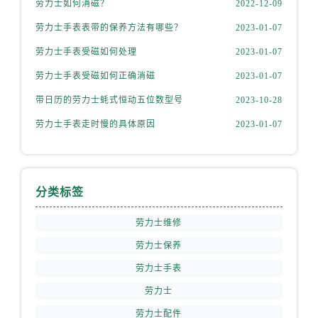
劳力士如何消磁？
2022-12-09
山西省运城市盐湖区河东街劳力士售后服务中心（需提前预约）
山西省长治市潞州区英雄中路劳力士售后服务中心（需提前预约）
劳力士手表表带的保养方法有哪些？
2023-01-07
山西省太原市迎泽区迎泽街道解放路15号亨得利名表维修授权店3楼劳力士售后服务中心（需提前预约）
劳力士手表受磁如何处理
2023-01-07
天津市和平区赤峰道136号天津国际金融中心26层2603室劳力士售后服务中心（需提前预约）
劳力士手表受磁如何正确消磁
2023-01-07
安徽省安庆市迎江区人民路劳力士售后服务中心（需提前预约）
带日历的劳力士蚝式恒动五位数型号
2023-10-28
安徽省蚌埠市蚌山区淮河路劳力士售后服务中心（需提前预约）
安徽省亳州市谯城区魏武大道劳力士售后服务中心（需提前预约）
劳力士手表走时慢的具体原因
2023-01-07
安徽省池州市贵池区长江路劳力士售后服务中心（需提前预约）
安徽省滁州市琅琊区南谯北路劳力士售后服务中心（需提前预约）
安徽省阜阳市颍州区颍州北路劳力士售后服务中心（需提前预约）
分类标签
安徽省淮北市相山区淮海路劳力士售后服务中心（需提前预约）
劳力士维修
安徽省淮南市田家庵区国庆中路劳力士售后服务中心（需提前预约）
安徽省黄山市屯溪区黄山西路劳力士售后服务中心（需提前预约）
劳力士保养
安徽省六安市金安区解放中路劳力士售后服务中心（需提前预约）
劳力士手表
安徽省马鞍山市雨山区湖南西路劳力士售后服务中心（需提前预约）
劳力士
安徽省宿州市埇桥区人民中路劳力士售后服务中心（需提前预约）
劳力士配件