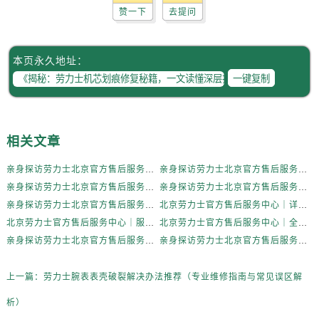
辽宁省抚顺市新抚区东一路劳力士售后服务中心（需提前预约）
赞一下
去提问
辽宁省阜新市海州区解放大街劳力士售后服务中心（需提前预约）
辽宁省葫芦岛市连山区中央路劳力士售后服务中心（需提前预约）
本页永久地址：
辽宁省锦州市古塔区中央大街劳力士售后服务中心（需提前预约）
一键复制
辽宁省辽阳市白塔区新运大街劳力士售后服务中心（需提前预约）
辽宁省盘锦市兴隆台区石油大街劳力士售后服务中心（需提前预约）
辽宁省铁岭市银州区南马路劳力士售后服务中心（需提前预约）
相关文章
辽宁省营口市站前区市府路与渤海大街交叉口劳力士售后服务中心（需提前预约）
辽宁省沈阳市沈河区中街路137号亨得利名表维修授权店1楼劳力士售后服务中心（需提前预约）
亲身探访劳力士北京官方售后服务中心｜全新地址电话一览（2026年7月最新）
亲身探访劳力士北京官方售后服务中心｜网点地址与售后热线（2026年6月最新）
辽宁省沈阳市沈河区中街路83号亨得利名表维修授权店1楼劳力士售后服务中心（需提前预约）
亲身探访劳力士北京官方售后服务中心｜网点地址及官方服务电话（2026年6月最新）
亲身探访劳力士北京官方售后服务中心｜网点地址及售后热线（2026年6月最新）
北京市朝阳区建国门外大街甲6号华熙国际中心D座11层1102室劳力士售后服务中心（需提前预约）
亲身探访劳力士北京官方售后服务中心｜完整地址与联系电话（2026年6月最新）
北京劳力士官方售后服务中心｜详细地址与官方热线权威信息公示（2026年6月最新）
北京劳力士官方售后服务中心｜服务热线及详细地址权威信息公示（2026年6月最新）
北京劳力士官方售后服务中心｜全新地址与售后热线权威信息公示（2026年6月最新）
北京市东城区东长安街1号王府井东方广场W3座6层602室劳力士售后服务中心（需提前预约）
亲身探访劳力士北京官方售后服务中心｜热线与地址（2026年6月最新）
亲身探访劳力士北京官方售后服务中心｜最新电话和维修地址（2026年6月最新）
河北省保定市竞秀区朝阳北大街北国先天下劳力士售后服务中心（需提前预约）
内蒙古自治区阿拉善盟市左旗土尔扈特大街劳力士售后服务中心（需提前预约）
上一篇：
劳力士腕表表壳破裂解决办法推荐（专业维修指南与常见误区解
内蒙古自治区巴彦淖尔市临河区新华街劳力士售后服务中心（需提前预约）
析）
内蒙古自治区包头市青山区幸福路甲3号王府井百货名表维修劳力士售后服务中心（需提前预约）