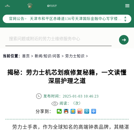
北京市东城区东长安街1号东方广场写字楼W3座6层602室（需提前预约）

北京市朝阳区建国门外大街甲6号华熙国际中心写字楼D座11层1102室（需提前预约）
▲
官网公告>
天津市和平区赤峰道136号天津国际金融中心写字楼26层2603室（需提前预约）
▼
上海市徐汇区虹桥路3号港汇中心写字楼2座37层3705室（需提前预约）
上海市黄浦区南京东路299号宏伊国际广场写字楼8层806室（需提前预约）
南京市秦淮区中山南路1号（新街口）南京中心写字楼22层C1-1室（需提前预约）
常州市新北区龙锦路1590号现代传媒中心写字楼5号楼10层1008室（需提前预约）
当前位置：
首页
>
新闻/知识/问答
>
劳力士知识
>
徐州市鼓楼区淮海东路29号苏宁广场IFC国际金融中心写字楼35层3508室（需提前预约）
扬州市邗江区国展路29号星耀天地写字楼1号楼18层1803室（需提前预约）
揭秘：劳力士机芯划痕修复秘籍，一文读懂
盐城市盐都区世纪大道5号盐城金融城写字楼1号楼16层1604室（需提前预约）
深层护理之道
泰州市海陵区永定东路399号置地商务中心东塔写字楼（华润万象城）17层1706室（需提前预约）
宁波市江北区大闸南路500号来福士广场办公楼20层2009室（需提前预约）
发布时间：2025-01-03 10:46:23
杭州市上城区钱江路1366号华润大厦写字楼A座5层503-5室（需提前预约）
阅读：（
次）
金华市金东区东市南街777号金华万达广场写字楼4号楼22层2209室（需提前预约）
分享到：
绍兴市越城区胜利东路379号世茂天际中心写字楼8层805室（需提前预约）
劳力士手表，作为全球知名的高端钟表品牌，其精湛
嘉兴市南湖区广益路705号嘉兴世界贸易中心写字楼A座13层1304室（需提前预约）