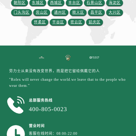
江苏省盐城市盐都区世纪大道5号盐城金融城写字楼1号楼16层1604室劳力士售后服务中心（需提前预约）
朝阳区
东城区
西城区
丰台区
石景山区
海淀区
江苏省扬州市邗江区国展路29号星耀天地写字楼1号楼18层1803室劳力士售后服务中心（需提前预约）
门头沟区
房山区
通州区
顺义区
昌平区
大兴区
江苏省镇江市京口区中山东路劳力士售后服务中心（需提前预约）
怀柔区
平谷区
密云区
延庆区
江西省抚州市临川区赣东大道劳力士售后服务中心（需提前预约）
江西省赣州市章贡区文清路劳力士售后服务中心（需提前预约）
江西省吉安市吉州区井冈山大道劳力士售后服务中心（需提前预约）
江西省景德镇市珠山区珠山中路劳力士售后服务中心（需提前预约）
江西省九江市浔阳区浔阳路劳力士售后服务中心（需提前预约）
江西省南昌市红谷滩新区红谷中大道998号绿地双子塔（中央广场）A1座办公楼14层1407室劳力士售后服务中心（需提前预约）
劳力士从来没有改变世界，而是把它留给佩戴它的人
江西省萍乡市安源区萍安北大道与康庄路交叉口劳力士售后服务中心（需提前预约）
"Rolex will never change the world.we leave that to the people who
wear them.”
江西省上饶市信州区滨江西路劳力士售后服务中心（需提前预约）
江西省新余市渝水区北湖西路劳力士售后服务中心（需提前预约）
总部服务热线
江西省宜春市袁州区中山中路劳力士售后服务中心（需提前预约）
400-805-0023
江西省鹰潭市月湖区胜利东路劳力士售后服务中心（需提前预约）
山东省德州市德城区东风中路劳力士售后服务中心（需提前预约）
营业时间
山东省东营市东营区济南路劳力士售后服务中心（需提前预约）
客服在线时间：08:00-22:00