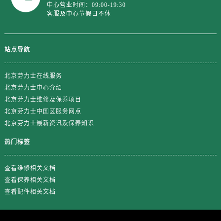
山东省济南市历下区经十路11111号华润中心写字楼（万象城）15层1508室劳力士售后服务中心（需提前预约）
中心营业时间：09:00-19:30
客服及中心节假日不休
山东省济宁市任城区太白楼路劳力士售后服务中心（需提前预约）
山东省莱芜市文化南路8号银座商城名表维修一楼名表维修劳力士售后服务中心（需提前预约）
山东省临沂市兰山区解放路劳力士售后服务中心（需提前预约）
站点导航
山东省日照市东港区烟台路劳力士售后服务中心（需提前预约）
山东省泰安市泰山区财源街道泰山大街劳力士售后服务中心（需提前预约）
北京劳力士在线服务
山东省威海市环翠区新威海路89号振华商厦一楼名表维修劳力士售后服务中心（需提前预约）
北京劳力士中心介绍
北京劳力士维修及保养项目
山东省潍坊市奎文区东风东街劳力士售后服务中心（需提前预约）
北京劳力士中国区服务网点
山东省枣庄市滕州市北辛路与善国路交叉口劳力士售后服务中心（需提前预约）
北京劳力士最新资讯及保养知识
山东省淄博市张店区金晶大道劳力士售后服务中心（需提前预约）
上海市黄浦区南京东路299号宏伊国际广场写字楼8层806室劳力士售后服务中心（需提前预约）
热门标签
上海市徐汇区虹桥路3号港汇中心2座37层3705室劳力士售后服务中心（需提前预约）
查看维修相关文档
浙江省杭州市上城区钱江路1366号华润大厦A座5层503-5室劳力士售后服务中心（需提前预约）
查看保养相关文档
浙江省湖州市吴兴区劳动路劳力士售后服务中心（需提前预约）
查看配件相关文档
浙江省嘉兴市南湖区广益路705号嘉兴世界贸易中心A座13层1304室劳力士售后服务中心（需提前预约）
浙江省金华市金东区东市南街777号金华万达广场4号楼22楼2209室劳力士售后服务中心（需提前预约）