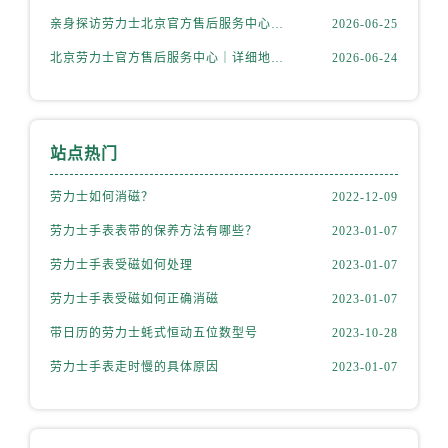
山西省运城市盐湖区河东街劳力士售后服务中心（需提前预约）
亲身探访劳力士北京官方售后服务中心｜完整地址与联系电话（2026年6月最新）
2026-06-25
山西省长治市潞州区英雄中路劳力士售后服务中心（需提前预约）
北京劳力士官方售后服务中心｜详细地址与官方热线权威信息公示（2026年6月最新）
2026-06-24
山西省太原市迎泽区迎泽街道解放路15号亨得利名表维修授权店3楼劳力士售后服务中心（需提前预约）
天津市和平区赤峰道136号天津国际金融中心26层2603室劳力士售后服务中心（需提前预约）
安徽省安庆市迎江区人民路劳力士售后服务中心（需提前预约）
安徽省蚌埠市蚌山区淮河路劳力士售后服务中心（需提前预约）
站点热门
安徽省亳州市谯城区魏武大道劳力士售后服务中心（需提前预约）
劳力士如何消磁？
2022-12-09
安徽省池州市贵池区长江路劳力士售后服务中心（需提前预约）
劳力士手表表带的保养方法有哪些？
2023-01-07
安徽省滁州市琅琊区南谯北路劳力士售后服务中心（需提前预约）
安徽省阜阳市颍州区颍州北路劳力士售后服务中心（需提前预约）
劳力士手表受磁如何处理
2023-01-07
安徽省淮北市相山区淮海路劳力士售后服务中心（需提前预约）
劳力士手表受磁如何正确消磁
2023-01-07
安徽省淮南市田家庵区国庆中路劳力士售后服务中心（需提前预约）
带日历的劳力士蚝式恒动五位数型号
2023-10-28
安徽省黄山市屯溪区黄山西路劳力士售后服务中心（需提前预约）
劳力士手表走时慢的具体原因
2023-01-07
安徽省六安市金安区解放中路劳力士售后服务中心（需提前预约）
安徽省马鞍山市雨山区湖南西路劳力士售后服务中心（需提前预约）
安徽省宿州市埇桥区人民中路劳力士售后服务中心（需提前预约）