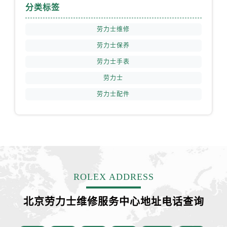
安徽省铜陵市铜官区石城大道劳力士售后服务中心（需提前预约）
分类标签
安徽省芜湖市镜湖区中山路步行街劳力士售后服务中心（需提前预约）
劳力士维修
安徽省宣城市宣州区叠嶂西路劳力士售后服务中心（需提前预约）
劳力士保养
福建省龙岩市新罗区九一南路劳力士售后服务中心（需提前预约）
福建省南平市建阳区人民西路劳力士售后服务中心（需提前预约）
劳力士手表
福建省宁德市蕉城区天湖东路劳力士售后服务中心（需提前预约）
劳力士
福建省莆田市城厢区霞林街道荔华东大道劳力士售后服务中心（需提前预约）
劳力士配件
福建省三明市三元区东乾二路劳力士售后服务中心（需提前预约）
福建省漳州市龙文区步港路劳力士售后服务中心（需提前预约）
江苏省常州市新北区龙锦路1590号现代传媒中心5号楼10层1008室劳力士售后服务中心（需提前预约）
江苏省淮安市清江浦区淮海北路劳力士售后服务中心（需提前预约）
江苏省连云港市海州区通灌北路劳力士售后服务中心（需提前预约）
江苏省南京市秦淮区中山南路1号南京中心22层22-C1-C3室劳力士售后服务中心（需提前预约）
ROLEX ADDRESS
江苏省宿迁市宿城区西湖路劳力士售后服务中心（需提前预约）
北京劳力士维修服务中心地址电话查询
江苏省泰州市海陵区永定东路399号置地商务中心东塔（华润万象城）17层1706室劳力士售后服务中心（需提前预约）
江苏省徐州市鼓楼区淮海东路29号苏宁广场IFC国际金融中心35层3508室劳力士售后服务中心（需提前预约）