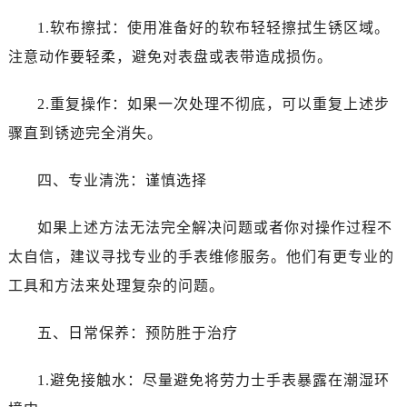
昆明市盘龙区北京路928号同德昆明广场写字楼10层06室（需提前预约）
1.软布擦拭：使用准备好的软布轻轻擦拭生锈区域。
石家庄市长安区中山东路39号勒泰中心写字楼B座13层07室（需提前预约）
注意动作要轻柔，避免对表盘或表带造成损伤。
西安市碑林区南关正街88号华侨城长安国际中心E座6楼10室（需提前预约）
海口市龙华区金贸东路5号海口华润大厦B座17层1707室（需提前预约）
2.重复操作：如果一次处理不彻底，可以重复上述步
唐山市路南区新华东道100号万达广场写字楼A座10层1002室（需提前预约）
骤直到锈迹完全消失。
台州市椒江区东海大道1800号腾达中心东1幢20楼2002室（需提前预约）
内蒙古自治区呼和浩特市玉泉区大学西街70号华润万象城写字楼（鄂尔多斯大厦）23层2326室（需提前预约）
四、专业清洗：谨慎选择
甘肃省兰州市七里河区西津西路16号兰州中心写字楼21层2102室（需提前预约）
黑龙江省大庆市萨尔图区会战大街劳力士售后服务中心（需提前预约）
如果上述方法无法完全解决问题或者你对操作过程不
黑龙江省鹤岗市向阳区红军路劳力士售后服务中心（需提前预约）
太自信，建议寻找专业的手表维修服务。他们有更专业的
黑龙江省黑河市爱辉区中央街劳力士售后服务中心（需提前预约）
工具和方法来处理复杂的问题。
黑龙江省鸡西市鸡冠区红军路劳力士售后服务中心（需提前预约）
黑龙江省佳木斯市向阳区长安路劳力士售后服务中心（需提前预约）
五、日常保养：预防胜于治疗
黑龙江省牡丹江市东安区太平路劳力士售后服务中心（需提前预约）
黑龙江省七台河市桃山区大同街劳力士售后服务中心（需提前预约）
1.避免接触水：尽量避免将劳力士手表暴露在潮湿环
黑龙江省齐齐哈尔市龙沙区龙华路劳力士售后服务中心（需提前预约）