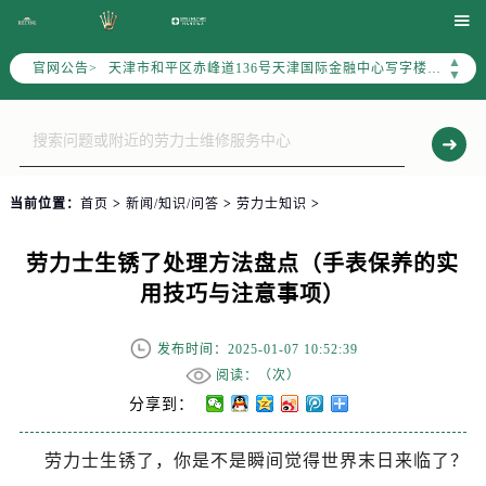
北京市东城区东长安街1号东方广场写字楼W3座6层602室（需提前预约）

北京市朝阳区建国门外大街甲6号华熙国际中心写字楼D座11层1102室（需提前预约）
▲
官网公告>
天津市和平区赤峰道136号天津国际金融中心写字楼26层2603室（需提前预约）
▼
上海市徐汇区虹桥路3号港汇中心写字楼2座37层3705室（需提前预约）
上海市黄浦区南京东路299号宏伊国际广场写字楼8层806室（需提前预约）
南京市秦淮区中山南路1号（新街口）南京中心写字楼22层C1-1室（需提前预约）
常州市新北区龙锦路1590号现代传媒中心写字楼5号楼10层1008室（需提前预约）
当前位置：
首页
>
新闻/知识/问答
>
劳力士知识
>
徐州市鼓楼区淮海东路29号苏宁广场IFC国际金融中心写字楼35层3508室（需提前预约）
扬州市邗江区国展路29号星耀天地写字楼1号楼18层1803室（需提前预约）
劳力士生锈了处理方法盘点（手表保养的实
盐城市盐都区世纪大道5号盐城金融城写字楼1号楼16层1604室（需提前预约）
用技巧与注意事项）
泰州市海陵区永定东路399号置地商务中心东塔写字楼（华润万象城）17层1706室（需提前预约）
宁波市江北区大闸南路500号来福士广场办公楼20层2009室（需提前预约）
发布时间：2025-01-07 10:52:39
杭州市上城区钱江路1366号华润大厦写字楼A座5层503-5室（需提前预约）
阅读：（
次）
金华市金东区东市南街777号金华万达广场写字楼4号楼22层2209室（需提前预约）
分享到：
绍兴市越城区胜利东路379号世茂天际中心写字楼8层805室（需提前预约）
劳力士生锈了，你是不是瞬间觉得世界末日来临了？
嘉兴市南湖区广益路705号嘉兴世界贸易中心写字楼A座13层1304室（需提前预约）