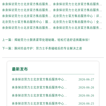
内蒙古自治区赤峰市红山区哈达街劳力士售后服务中心（需提前预约）
亲身探访劳力士北京官方售后服务中心｜全新地址电话一览（2026年7月最新）
亲身探访劳力士北京官方售后服务中心｜网点地址与售后热线（2026年6月最新）
内蒙古自治区鄂尔多斯市东胜区伊金霍洛街劳力士售后服务中心（需提前预约）
亲身探访劳力士北京官方售后服务中心｜网点地址及官方服务电话（2026年6月最新）
亲身探访劳力士北京官方售后服务中心｜网点地址及售后热线（2026年6月最新）
内蒙古自治区呼伦贝尔市海拉尔区中央街劳力士售后服务中心（需提前预约）
亲身探访劳力士北京官方售后服务中心｜完整地址与联系电话（2026年6月最新）
北京劳力士官方售后服务中心｜详细地址与官方热线权威信息公示（2026年6月最新）
内蒙古自治区通辽市科尔沁区明仁大街劳力士售后服务中心（需提前预约）
北京劳力士官方售后服务中心｜服务热线及详细地址权威信息公示（2026年6月最新）
北京劳力士官方售后服务中心｜全新地址与售后热线权威信息公示（2026年6月最新）
亲身探访劳力士北京官方售后服务中心｜热线与地址（2026年6月最新）
亲身探访劳力士北京官方售后服务中心｜最新电话和维修地址（2026年6月最新）
内蒙古自治区乌海市海勃湾区人民南路劳力士售后服务中心（需提前预约）
内蒙古自治区乌兰察布市集宁区恩和大街劳力士售后服务中心（需提前预约）
上一篇：
揭秘劳力士腕表紧带处理秘籍，轻松打造舒适佩戴体验！
内蒙古自治区锡林郭勒盟市锡林浩特市光明街与额尔敦路交叉口劳力士售后服务中心（需提前预约）
内蒙古自治区兴安盟市乌兰浩特市兴安大街劳力士售后服务中心（需提前预约）
下一篇：
腕间珍品守护：劳力士手表磕碰后的专业解决之道
山西省大同市平城区迎宾街劳力士售后服务中心（需提前预约）
山西省晋城市城区黄华街劳力士售后服务中心（需提前预约）
山西省晋中市榆次区顺城街劳力士售后服务中心（需提前预约）
最新发布
山西省临汾市尧都区解放路劳力士售后服务中心（需提前预约）
亲身探访劳力士北京官方售后服务中心｜全新地址电话一览（2026年7月最新）
2026-06-27
山西省吕梁市离石区永宁中路与建设街交叉口劳力士售后服务中心（需提前预约）
亲身探访劳力士北京官方售后服务中心｜网点地址与售后热线（2026年6月最新）
2026-06-26
山西省朔州市朔城区怡西路与鄯阳西街交汇处劳力士售后服务中心（需提前预约）
山西省忻州市忻府区和平东街与七一南路交叉口劳力士售后服务中心（需提前预约）
亲身探访劳力士北京官方售后服务中心｜网点地址及官方服务电话（2026年6月最新）
2026-06-26
山西省阳泉市郊区平阳东街与新城大道交叉口劳力士售后服务中心（需提前预约）
亲身探访劳力士北京官方售后服务中心｜网点地址及售后热线（2026年6月最新）
2026-06-25