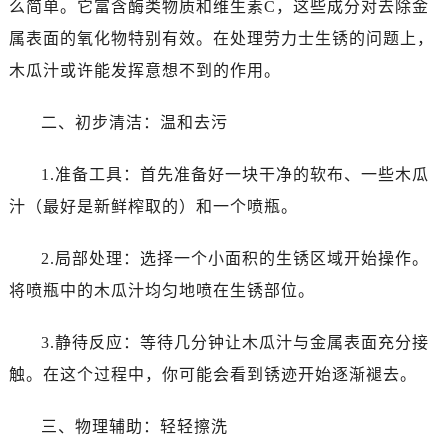
么简单。它富含酶类物质和维生素C，这些成分对去除金
温州市鹿城区锦绣路1067号置信广场10层1015室（需提前预约）
哈尔滨市道里区友谊西路600号富力中心T2座写字楼29层03室（需提前预约）
属表面的氧化物特别有效。在处理劳力士生锈的问题上，
大连市中山区人民路15号国际金融大厦7层G室（需提前预约）
木瓜汁或许能发挥意想不到的作用。
佛山市禅城区季华五路57号万科金融中心C座12层1205室（需提前预约）
东莞市东城街道鸿福东路1号民盈国贸中心T1写字楼9层907室（需提前预约）
二、初步清洁：温和去污
无锡市梁溪区人民中路139号恒隆广场写字楼1座11层1104室（需提前预约）
1.准备工具：首先准备好一块干净的软布、一些木瓜
南通市崇川区工农路57号圆融广场写字楼16层1603室（需提前预约）
苏州市苏州工业园区星港街199号苏州中心办公楼C座22层08室（需提前预约）
汁（最好是新鲜榨取的）和一个喷瓶。
武汉市江汉区解放大道686号世界贸易大厦38层09室（需提前预约）
2.局部处理：选择一个小面积的生锈区域开始操作。
南宁市青秀区金湖路59号地王大厦12楼1224室（需提前预约）
合肥市蜀山区潜山路111号万象城华润大厦B座12楼03室（需提前预约）
将喷瓶中的木瓜汁均匀地喷在生锈部位。
泉州市丰泽区宝洲路729号浦西万达中心写字楼A座7楼709室（需提前预约）
3.静待反应：等待几分钟让木瓜汁与金属表面充分接
青岛市南区山东路6号华润大厦B座22层04室（需提前预约）
烟台市芝罘区胜利路139号万达金融中心A座907室（需提前预约）
触。在这个过程中，你可能会看到锈迹开始逐渐褪去。
长春市朝阳区西安大路727号中银大厦A座(旺进大厦)18层09室（需提前预约）
三、物理辅助：轻轻擦洗
贵阳市南明区都司高架桥路33号亨特国际金融中心14楼14D（需提前预约）