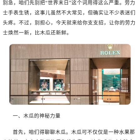
别急，咱们先别把“世界末日”这个词用得这么严重。劳力
南昌市红谷滩新区红谷中大道998号绿地双子塔（中央广场）A1座办公楼14层07室（需提前预约）
济南市历下区经十路11111号华润中心写字楼（万象城）15层1508室（需提前预约）
士手表生锈，这事儿虽然不大常见，但确实让不少表迷们
广州市天河区天河路230号万菱汇国际中心写字楼A塔7层704室（需提前预约）
头疼。不过，别担心，今天就来给你支支招，让你的劳力
广州市越秀区环市东路371-375号世界贸易中心大厦南塔写字楼15层07室（需提前预约）
士焕然一新，比木瓜还新鲜。
深圳市罗湖区深南东路5001号华润大厦写字楼17层1701室（需提前预约）
惠州市惠城区江北文昌一路7号华贸大厦写字楼1座30层05室（需提前预约）
厦门市思明区湖滨东路95号华润大厦写字楼B座11层1104室（需提前预约）
福州市鼓楼区五四路128-1号恒力城写字楼15层03室（需提前预约）
成都市锦江区人民东路6号SAC东原中心写字楼24层2406B室（需提前预约）
重庆市江北区观音桥步行街2号融恒时代广场写字楼9层902室（需提前预约）
长沙市芙蓉区定王台街道建湘路393号世茂环球金融中心写字楼（芙蓉广场）10层13室（需提前预约）
郑州市二七区铭功路10号华润大厦写字楼29层2905室（需提前预约）
太原市迎泽区解放路15号亨得利名表服务中心（品牌授权店）3层整层（需提前预约）
一、木瓜的神秘力量
沈阳市沈河区中街路137号亨得利名表服务中心（品牌授权店）1层整层（需提前预约）
沈阳市沈河区中街路83号亨得利名表服务中心（品牌授权店）1层整层（需提前预约）
首先，咱们得聊聊木瓜。木瓜可不仅仅是一种水果那
乌鲁木齐市天山区红山路26号时代广场（CCMALL）C座17层17-B（需提前预约）