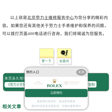
辽宁省抚顺市新抚区东一路劳力士售后服务中心（需提前预约）
辽宁省阜新市海州区解放大街劳力士售后服务中心（需提前预约）
辽宁省葫芦岛市连山区中央路劳力士售后服务中心（需提前预约）
以上就是
北京劳力士维修服务中心
为您分享的精彩内
辽宁省锦州市古塔区中央大街劳力士售后服务中心（需提前预约）
容。如果您还有其他关于劳力士手表维护和保养的问题，
辽宁省辽阳市白塔区新运大街劳力士售后服务中心（需提前预约）
可以拨打页面400电话进行咨询，我们将竭诚为您服务。
辽宁省盘锦市兴隆台区石油大街劳力士售后服务中心（需提前预约）
辽宁省铁岭市银州区南马路劳力士售后服务中心（需提前预约）
辽宁省营口市站前区市府路与渤海大街交叉口劳力士售后服务中心（需提前预约）
辽宁省沈阳市沈河区中街路137号亨得利名表维修授权店1楼劳力士售后服务中心（需提前预约）
赞一下
去提问
辽宁省沈阳市沈河区中街路83号亨得利名表维修授权店1楼劳力士售后服务中心（需提前预约）
北京市朝阳区建国门外大街甲6号华熙国际中心D座11层1102室劳力士售后服务中心（需提前预约）
预约入口
关闭
本页永久地址：
北京市东城区东长安街1号王府井东方广场W3座6层602室劳力士售后服务中心（需提前预约）
一键复制
河北省保定市竞秀区朝阳北大街北国先天下劳力士售后服务中心（需提前预约）
内蒙古自治区阿拉善盟市左旗土尔扈特大街劳力士售后服务中心（需提前预约）
立即预约
内蒙古自治区巴彦淖尔市临河区新华街劳力士售后服务中心（需提前预约）
提前预约免排队，到店即享服务
相关文章
预约时间有变无需取消，可随时重新预约
内蒙古自治区包头市青山区幸福路甲3号王府井百货名表维修劳力士售后服务中心（需提前预约）