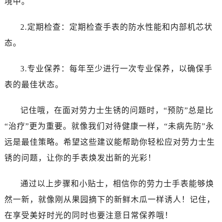
境中。
黑龙江省双鸭山市尖山区新兴大街劳力士售后服务中心（需提前预约）
黑龙江省绥化市北林区新华街与康庄路交叉口劳力士售后服务中心（需提前预约）
2.定期检查：定期检查手表的防水性能和内部机芯状
黑龙江省伊春市伊美区通河路劳力士售后服务中心（需提前预约）
态。
吉林省白城市洮北区明仁南街劳力士售后服务中心（需提前预约）
吉林省白山市浑江区浑江大街劳力士售后服务中心（需提前预约）
3.专业保养：每年至少进行一次专业保养，以确保手
吉林省吉林市船营区河南街劳力士售后服务中心（需提前预约）
表的最佳状态。
吉林省辽源市龙山区人民大街劳力士售后服务中心（需提前预约）
吉林省梅河口市新华街道梅河大街劳力士售后服务中心（需提前预约）
记住哦，在面对劳力士生锈的问题时，“预防”总是比
吉林省四平市铁东区紫气大路与南九经街交汇处劳力士售后服务中心（需提前预约）
“治疗”更为重要。就像我们对待健康一样，“未病先防”永
吉林省松原市宁江区五环大街劳力士售后服务中心（需提前预约）
远是最佳策略。希望这些建议能帮助你轻松应对劳力士生
吉林省通化市东昌区环通乡江南大街劳力士售后服务中心（需提前预约）
吉林省延边市延吉市解放路劳力士售后服务中心（需提前预约）
锈的问题，让你的手表焕发出新的光彩！
辽宁省鞍山市铁东区站前街劳力士售后服务中心（需提前预约）
通过以上步骤和小贴士，相信你的劳力士手表能够焕
辽宁省本溪市平山区胜利路劳力士售后服务中心（需提前预约）
辽宁省朝阳市双塔区新华路劳力士售后服务中心（需提前预约）
然一新，就像刚从果园摘下的新鲜木瓜一样诱人！记住，
辽宁省丹东市振兴区七经街劳力士售后服务中心（需提前预约）
在享受美好时光的同时也要注意日常保养哦！