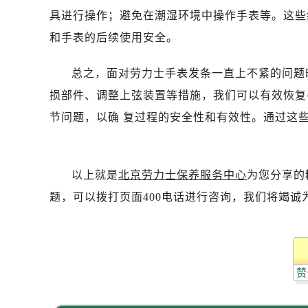
吉林省梅河口市新华街道梅河大街劳
具进行操作；避免在潮湿环境中操作手表等。这些
吉林省四平市铁东区紫气大路与南九
和手表的后续使用安全。
吉林省松原市宁江区五环大街劳力士
吉林省通化市东昌区环通乡江南大街
总之，面对劳力士手表发条一直上不紧的问题
吉林省延边市延吉市解放路劳力士售
损部件、调整上弦装置等措施，我们可以有效恢复
辽宁省鞍山市铁东区站前街劳力士售
节问题，以确 复过程的安全性和有效性。通过这
辽宁省本溪市平山区胜利路劳力士售
辽宁省朝阳市双塔区新华路劳力士售
辽宁省丹东市振兴区七经街劳力士售
以上就是
北京劳力士保养服务中心
为您分享的
辽宁省抚顺市新抚区东一路劳力士售
题，可以拨打页面400电话进行咨询，我们将竭诚
辽宁省阜新市海州区解放大街劳力士
辽宁省葫芦岛市连山区中央路劳力士
辽宁省锦州市古塔区中央大街劳力士
辽宁省辽阳市白塔区新运大街劳力士
赞
辽宁省盘锦市兴隆台区石油大街劳力
辽宁省铁岭市银州区南马路劳力士售