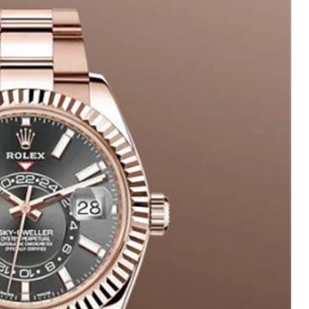
写字楼15层03室（需提前预约）
心写字楼24层2406B室（需提前预约）
代广场写字楼9层902室（需提前预约）
号世茂环球金融中心写字楼（芙蓉广场）10层13室（需提前预约
楼29层2905室（需提前预约）
表服务中心（品牌授权店）3层整层（需提前预约）
表服务中心（品牌授权店）1层整层（需提前预约）
表服务中心（品牌授权店）1层整层（需提前预约）
（CCMALL）C座17层17-B（需提前预约）
10层1015室（需提前预约）
心T2座写字楼29层03室（需提前预约）
厦7层G室（需提前预约）
心C座12层1205室（需提前预约）
中心T1写字楼9层907室（需提前预约）
写字楼1座11层1104室（需提前预约）
楼16层1603室（需提前预约）