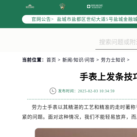
徐州市鼓楼区淮海东路29号苏宁广场I
扬州市邗江区国展路29号星耀天地写字
官网公告>
盐城市盐都区世纪大道5号盐城金融城写
泰州市海陵区永定东路399号置地商
宁波市江北区大闸南路500号来福士广
杭州市上城区钱江路1366号华润大厦
金华市金东区东市南街777号金华万达
当前位置：
首页
>
新闻/知识/问答
>
劳力士知识
>
绍兴市越城区胜利东路379号世茂天
嘉兴市南湖区广益路705号嘉兴世界贸
手表上发条技
南昌市红谷滩新区红谷中大道998号
济南市历下区经十路11111号华润中
发布时间：2025-02-03 10:34:59
广州市天河区天河路230号万菱汇国
广州市越秀区环市东路371-375号
劳力士手表以其精湛的工艺和精准的走时著称
深圳市罗湖区深南东路5001号华润大
紧的问题。面对这种情况，我们不能轻易放弃，而
惠州市惠城区江北文昌一路7号华贸大
厦门市思明区湖滨东路95号华润大厦写