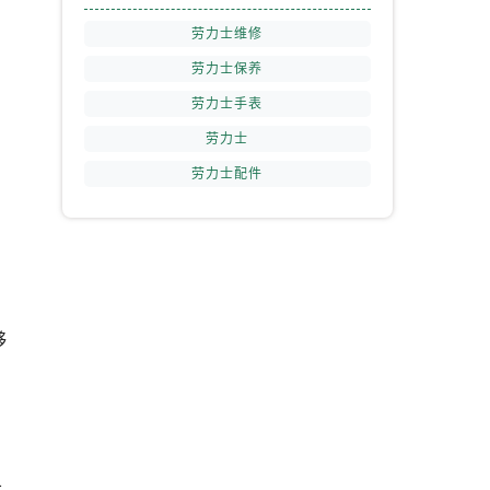
劳力士维修
劳力士保养
劳力士手表
劳力士
劳力士配件
够
提前预约）
上