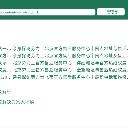
街交叉口劳力士售后服务中心（需提前预约）
得利名表维修授权店1楼劳力士售后服务中心（需提前预约）
一键复制
得利名表维修授权店1楼劳力士售后服务中心（需提前预约）
国际中心D座11层1102室劳力士售后服务中心（需提前预约）
广场W3座6层602室劳力士售后服务中心（需提前预约）
先天下劳力士售后服务中心（需提前预约）
亲身探访劳力士北京官方售后服务中心｜全新地址电话一览（2026年7月最新）
亲身探访劳力士北京官
特大街劳力士售后服务中心（需提前预约）
亲身探访劳力士北京官方售后服务中心｜网点地址及官方服务电话（2026年6月最新）
亲身探访劳力士北京官
街劳力士售后服务中心（需提前预约）
亲身探访劳力士北京官方售后服务中心｜完整地址与联系电话（2026年6月最新）
北京劳力士官方售后服
3号王府井百货名表维修劳力士售后服务中心（需提前预约）
北京劳力士官方售后服务中心｜服务热线及详细地址权威信息公示（2026年6月最新）
北京劳力士官方售后服
力士售后服务中心（需提前预约）
亲身探访劳力士北京官方售后服务中心｜热线与地址（2026年6月最新）
亲身探访劳力士北京官
霍洛街劳力士售后服务中心（需提前预约）
央街劳力士售后服务中心（需提前预约）
全解析
街劳力士售后服务中心（需提前预约）
美解决方案大揭秘
路劳力士售后服务中心（需提前预约）
大街劳力士售后服务中心（需提前预约）
市光明街与额尔敦路交叉口劳力士售后服务中心（需提前预约）