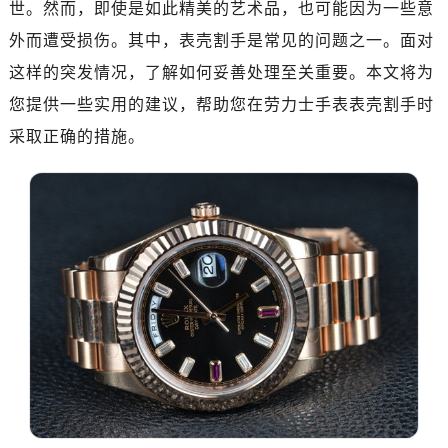
世。然而，即使是如此精美的艺术品，也可能因为一些意
深圳市罗湖区深南东路5001号华润大厦写字楼17层1701室（需提前预约）
惠州市惠城区江北文昌一路7号华贸大厦写字楼1座30层05室（需提前预约）
外而遭受损伤。其中，表壳割手是常见的问题之一。面对
厦门市思明区湖滨东路95号华润大厦写字楼B座11层1104室（需提前预约）
这样的突发情况，了解如何妥善处理至关重要。本文将为
福州市鼓楼区五四路128-1号恒力城写字楼15层03室（需提前预约）
您提供一些实用的建议，帮助您在劳力士手表表壳割手时
成都市锦江区人民东路6号SAC东原中心写字楼24层2406B室（需提前预约）
采取正确的措施。
重庆市江北区观音桥步行街2号融恒时代广场写字楼9层902室（需提前预约）
长沙市芙蓉区定王台街道建湘路393号世茂环球金融中心写字楼（芙蓉广场）10层13室（需提前预约）
郑州市二七区铭功路10号华润大厦写字楼29层2905室（需提前预约）
太原市迎泽区解放路15号亨得利名表服务中心（品牌授权店）3层整层（需提前预约）
沈阳市沈河区中街路137号亨得利名表服务中心（品牌授权店）1层整层（需提前预约）
沈阳市沈河区中街路83号亨得利名表服务中心（品牌授权店）1层整层（需提前预约）
乌鲁木齐市天山区红山路26号时代广场（CCMALL）C座17层17-B（需提前预约）
温州市鹿城区锦绣路1067号置信广场10层1015室（需提前预约）
哈尔滨市道里区友谊西路600号富力中心T2座写字楼29层03室（需提前预约）
大连市中山区人民路15号国际金融大厦7层G室（需提前预约）
佛山市禅城区季华五路57号万科金融中心C座12层1205室（需提前预约）