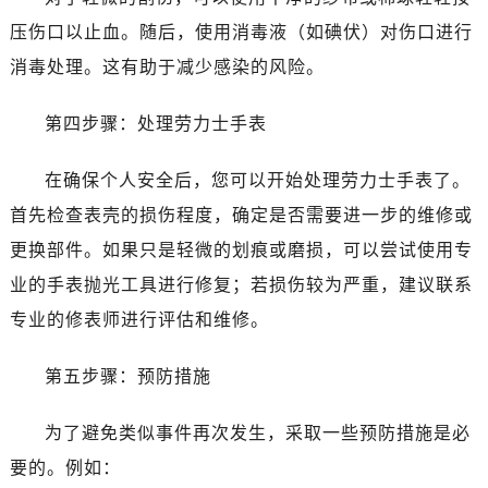
唐山市路南区新华东道100号万达广场写字楼A座10层1002室（需提前预约）
压伤口以止血。随后，使用消毒液（如碘伏）对伤口进行
台州市椒江区东海大道1800号腾达中心东1幢20楼2002室（需提前预约）
消毒处理。这有助于减少感染的风险。
内蒙古自治区呼和浩特市玉泉区大学西街70号华润万象城写字楼（鄂尔多斯大厦）23层2326室（需提前预约）
甘肃省兰州市七里河区西津西路16号兰州中心写字楼21层2102室（需提前预约）
第四步骤：处理劳力士手表
黑龙江省大庆市萨尔图区会战大街劳力士售后服务中心（需提前预约）
黑龙江省鹤岗市向阳区红军路劳力士售后服务中心（需提前预约）
在确保个人安全后，您可以开始处理劳力士手表了。
黑龙江省黑河市爱辉区中央街劳力士售后服务中心（需提前预约）
首先检查表壳的损伤程度，确定是否需要进一步的维修或
黑龙江省鸡西市鸡冠区红军路劳力士售后服务中心（需提前预约）
更换部件。如果只是轻微的划痕或磨损，可以尝试使用专
黑龙江省佳木斯市向阳区长安路劳力士售后服务中心（需提前预约）
黑龙江省牡丹江市东安区太平路劳力士售后服务中心（需提前预约）
业的手表抛光工具进行修复；若损伤较为严重，建议联系
黑龙江省七台河市桃山区大同街劳力士售后服务中心（需提前预约）
专业的修表师进行评估和维修。
黑龙江省齐齐哈尔市龙沙区龙华路劳力士售后服务中心（需提前预约）
黑龙江省双鸭山市尖山区新兴大街劳力士售后服务中心（需提前预约）
第五步骤：预防措施
黑龙江省绥化市北林区新华街与康庄路交叉口劳力士售后服务中心（需提前预约）
为了避免类似事件再次发生，采取一些预防措施是必
黑龙江省伊春市伊美区通河路劳力士售后服务中心（需提前预约）
吉林省白城市洮北区明仁南街劳力士售后服务中心（需提前预约）
要的。例如：