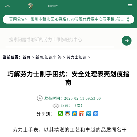
上海市黄浦区南京东路299号宏伊国际广场写字楼8层806室（需提前预约）

南京市秦淮区中山南路1号（新街口）南京中心写字楼22层C1-1室（需提前预约）
▲
官网公告>
常州市新北区龙锦路1590号现代传媒中心写字楼5号楼10层1008室（需提前预约）
▼
徐州市鼓楼区淮海东路29号苏宁广场IFC国际金融中心写字楼35层3508室（需提前预约）
扬州市邗江区国展路29号星耀天地写字楼1号楼18层1803室（需提前预约）
盐城市盐都区世纪大道5号盐城金融城写字楼1号楼16层1604室（需提前预约）
泰州市海陵区永定东路399号置地商务中心东塔写字楼（华润万象城）17层1706室（需提前预约）
当前位置：
首页
>
新闻/知识/问答
>
劳力士知识
>
宁波市江北区大闸南路500号来福士广场办公楼20层2009室（需提前预约）
杭州市上城区钱江路1366号华润大厦写字楼A座5层503-5室（需提前预约）
巧解劳力士割手困扰：安全处理表壳划痕指
金华市金东区东市南街777号金华万达广场写字楼4号楼22层2209室（需提前预约）
南
绍兴市越城区胜利东路379号世茂天际中心写字楼8层805室（需提前预约）
嘉兴市南湖区广益路705号嘉兴世界贸易中心写字楼A座13层1304室（需提前预约）
发布时间：2025-02-11 09:53:06
南昌市红谷滩新区红谷中大道998号绿地双子塔（中央广场）A1座办公楼14层07室（需提前预约）
阅读：（
次）
济南市历下区经十路11111号华润中心写字楼（万象城）15层1508室（需提前预约）
分享到：
广州市天河区天河路230号万菱汇国际中心写字楼A塔7层704室（需提前预约）
劳力士手表，以其精湛的工艺和卓越的品质闻名于
广州市越秀区环市东路371-375号世界贸易中心大厦南塔写字楼15层07室（需提前预约）