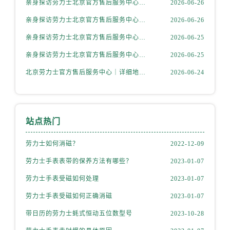
亲身探访劳力士北京官方售后服务中心｜网点地址与售后热线（2026年6月最新）
2026-06-26
安徽省安庆市迎江区人民路劳力士售后服务中心（需提前预约）
安徽省蚌埠市蚌山区淮河路劳力士售后服务中心（需提前预约）
亲身探访劳力士北京官方售后服务中心｜网点地址及官方服务电话（2026年6月最新）
2026-06-26
安徽省亳州市谯城区魏武大道劳力士售后服务中心（需提前预约）
亲身探访劳力士北京官方售后服务中心｜网点地址及售后热线（2026年6月最新）
2026-06-25
安徽省池州市贵池区长江路劳力士售后服务中心（需提前预约）
亲身探访劳力士北京官方售后服务中心｜完整地址与联系电话（2026年6月最新）
2026-06-25
安徽省滁州市琅琊区南谯北路劳力士售后服务中心（需提前预约）
北京劳力士官方售后服务中心｜详细地址与官方热线权威信息公示（2026年6月最新）
2026-06-24
安徽省阜阳市颍州区颍州北路劳力士售后服务中心（需提前预约）
安徽省淮北市相山区淮海路劳力士售后服务中心（需提前预约）
安徽省淮南市田家庵区国庆中路劳力士售后服务中心（需提前预约）
安徽省黄山市屯溪区黄山西路劳力士售后服务中心（需提前预约）
站点热门
安徽省六安市金安区解放中路劳力士售后服务中心（需提前预约）
劳力士如何消磁？
2022-12-09
安徽省马鞍山市雨山区湖南西路劳力士售后服务中心（需提前预约）
劳力士手表表带的保养方法有哪些？
2023-01-07
安徽省宿州市埇桥区人民中路劳力士售后服务中心（需提前预约）
安徽省铜陵市铜官区石城大道劳力士售后服务中心（需提前预约）
劳力士手表受磁如何处理
2023-01-07
安徽省芜湖市镜湖区中山路步行街劳力士售后服务中心（需提前预约）
劳力士手表受磁如何正确消磁
2023-01-07
安徽省宣城市宣州区叠嶂西路劳力士售后服务中心（需提前预约）
带日历的劳力士蚝式恒动五位数型号
2023-10-28
福建省龙岩市新罗区九一南路劳力士售后服务中心（需提前预约）