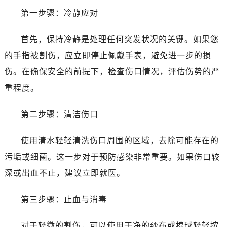
东莞市东城街道鸿福东路1号民盈国贸中心T1写字楼9层907室（需提前预约）
第一步骤：冷静应对
无锡市梁溪区人民中路139号恒隆广场写字楼1座11层1104室（需提前预约）
南通市崇川区工农路57号圆融广场写字楼16层1603室（需提前预约）
首先，保持冷静是处理任何突发状况的关键。如果您
苏州市苏州工业园区星港街199号苏州中心办公楼C座22层08室（需提前预约）
的手指被割伤，应立即停止佩戴手表，避免进一步的损
武汉市江汉区解放大道686号世界贸易大厦38层09室（需提前预约）
伤。在确保安全的前提下，检查伤口情况，评估伤势的严
南宁市青秀区金湖路59号地王大厦12楼1224室（需提前预约）
重程度。
合肥市蜀山区潜山路111号万象城华润大厦B座12楼03室（需提前预约）
泉州市丰泽区宝洲路729号浦西万达中心写字楼A座7楼709室（需提前预约）
第二步骤：清洁伤口
青岛市南区山东路6号华润大厦B座22层04室（需提前预约）
烟台市芝罘区胜利路139号万达金融中心A座907室（需提前预约）
使用清水轻轻清洗伤口周围的区域，去除可能存在的
长春市朝阳区西安大路727号中银大厦A座(旺进大厦)18层09室（需提前预约）
污垢或细菌。这一步对于预防感染非常重要。如果伤口较
贵阳市南明区都司高架桥路33号亨特国际金融中心14楼14D（需提前预约）
深或出血不止，建议立即就医。
昆明市盘龙区北京路928号同德昆明广场写字楼10层06室（需提前预约）
石家庄市长安区中山东路39号勒泰中心写字楼B座13层07室（需提前预约）
第三步骤：止血与消毒
西安市碑林区南关正街88号华侨城长安国际中心E座6楼10室（需提前预约）
海口市龙华区金贸东路5号海口华润大厦B座17层1707室（需提前预约）
对于轻微的割伤，可以使用干净的纱布或棉球轻轻按