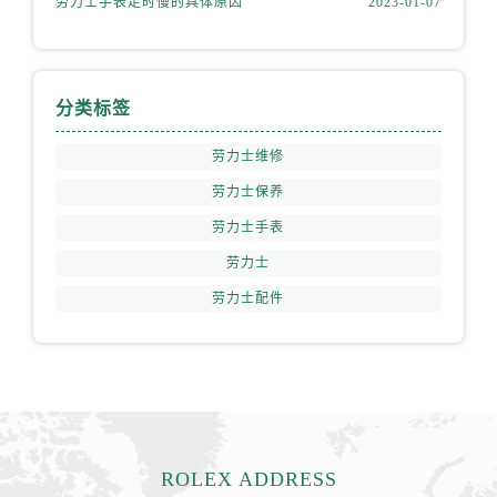
劳力士手表走时慢的具体原因
2023-01-07
福建省南平市建阳区人民西路劳力士售后服务中心（需提前预约）
福建省宁德市蕉城区天湖东路劳力士售后服务中心（需提前预约）
福建省莆田市城厢区霞林街道荔华东大道劳力士售后服务中心（需提前预约）
福建省三明市三元区东乾二路劳力士售后服务中心（需提前预约）
分类标签
福建省漳州市龙文区步港路劳力士售后服务中心（需提前预约）
劳力士维修
江苏省常州市新北区龙锦路1590号现代传媒中心5号楼10层1008室劳力士售后服务中心（需提前预约）
劳力士保养
江苏省淮安市清江浦区淮海北路劳力士售后服务中心（需提前预约）
江苏省连云港市海州区通灌北路劳力士售后服务中心（需提前预约）
劳力士手表
江苏省南京市秦淮区中山南路1号南京中心22层22-C1-C3室劳力士售后服务中心（需提前预约）
劳力士
江苏省宿迁市宿城区西湖路劳力士售后服务中心（需提前预约）
劳力士配件
江苏省泰州市海陵区永定东路399号置地商务中心东塔（华润万象城）17层1706室劳力士售后服务中心（需提前预约）
江苏省徐州市鼓楼区淮海东路29号苏宁广场IFC国际金融中心35层3508室劳力士售后服务中心（需提前预约）
江苏省盐城市盐都区世纪大道5号盐城金融城写字楼1号楼16层1604室劳力士售后服务中心（需提前预约）
江苏省扬州市邗江区国展路29号星耀天地写字楼1号楼18层1803室劳力士售后服务中心（需提前预约）
江苏省镇江市京口区中山东路劳力士售后服务中心（需提前预约）
江西省抚州市临川区赣东大道劳力士售后服务中心（需提前预约）
ROLEX ADDRESS