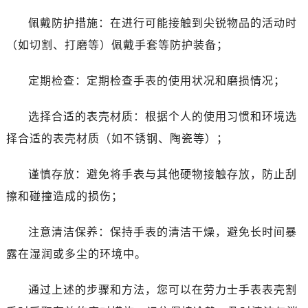
吉林省白山市浑江区浑江大街劳力士售后服务中心（需提前预约）
佩戴防护措施：在进行可能接触到尖锐物品的活动时
吉林省吉林市船营区河南街劳力士售后服务中心（需提前预约）
吉林省辽源市龙山区人民大街劳力士售后服务中心（需提前预约）
（如切割、打磨等）佩戴手套等防护装备；
吉林省梅河口市新华街道梅河大街劳力士售后服务中心（需提前预约）
定期检查：定期检查手表的使用状况和磨损情况；
吉林省四平市铁东区紫气大路与南九经街交汇处劳力士售后服务中心（需提前预约）
吉林省松原市宁江区五环大街劳力士售后服务中心（需提前预约）
选择合适的表壳材质：根据个人的使用习惯和环境选
吉林省通化市东昌区环通乡江南大街劳力士售后服务中心（需提前预约）
择合适的表壳材质（如不锈钢、陶瓷等）；
吉林省延边市延吉市解放路劳力士售后服务中心（需提前预约）
辽宁省鞍山市铁东区站前街劳力士售后服务中心（需提前预约）
谨慎存放：避免将手表与其他硬物接触存放，防止刮
辽宁省本溪市平山区胜利路劳力士售后服务中心（需提前预约）
擦和碰撞造成的损伤；
辽宁省朝阳市双塔区新华路劳力士售后服务中心（需提前预约）
辽宁省丹东市振兴区七经街劳力士售后服务中心（需提前预约）
注意清洁保养：保持手表的清洁干燥，避免长时间暴
辽宁省抚顺市新抚区东一路劳力士售后服务中心（需提前预约）
露在湿润或多尘的环境中。
辽宁省阜新市海州区解放大街劳力士售后服务中心（需提前预约）
辽宁省葫芦岛市连山区中央路劳力士售后服务中心（需提前预约）
通过上述的步骤和方法，您可以在劳力士手表表壳割
辽宁省锦州市古塔区中央大街劳力士售后服务中心（需提前预约）