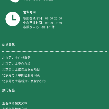
山东省日照市东港区烟台路劳力士售后服务中心（需提前预约）
山东省泰安市泰山区财源街道泰山大街劳力士售后服务中心（需提前预约）
营业时间
山东省威海市环翠区新威海路89号振华商厦一楼名表维修劳力士售后服务中心（需提前预约）
客服在线时间：08:00-22:00
山东省潍坊市奎文区东风东街劳力士售后服务中心（需提前预约）
中心营业时间：09:00-19:30
客服及中心节假日不休
山东省枣庄市滕州市北辛路与善国路交叉口劳力士售后服务中心（需提前预约）
山东省淄博市张店区金晶大道劳力士售后服务中心（需提前预约）
上海市黄浦区南京东路299号宏伊国际广场写字楼8层806室劳力士售后服务中心（需提前预约）
站点导航
上海市徐汇区虹桥路3号港汇中心2座37层3705室劳力士售后服务中心（需提前预约）
浙江省杭州市上城区钱江路1366号华润大厦A座5层503-5室劳力士售后服务中心（需提前预约）
北京劳力士在线服务
浙江省湖州市吴兴区劳动路劳力士售后服务中心（需提前预约）
北京劳力士中心介绍
北京劳力士维修及保养项目
浙江省嘉兴市南湖区广益路705号嘉兴世界贸易中心A座13层1304室劳力士售后服务中心（需提前预约）
北京劳力士中国区服务网点
浙江省金华市金东区东市南街777号金华万达广场4号楼22楼2209室劳力士售后服务中心（需提前预约）
北京劳力士最新资讯及保养知识
浙江省丽水市莲都区解放街劳力士售后服务中心（需提前预约）
浙江省宁波市江北区大闸南路500号来福士广场办公楼20层2009室劳力士售后服务中心（需提前预约）
热门标签
浙江省衢州市柯城区上街劳力士售后服务中心（需提前预约）
查看维修相关文档
浙江省绍兴市越城区胜利东路379号世茂天际中心写字楼8层805室劳力士售后服务中心（需提前预约）