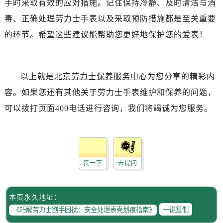
手时采取有效的应对措施。记住保持冷静、及时清洁与消
辽宁省辽阳市白塔区新运大街劳力士售后服务中心（需提前预约）
辽宁省盘锦市兴隆台区石油大街劳力士售后服务中心（需提前预约）
毒、正确处理劳力士手表以及采取预防措施都是至关重要
辽宁省铁岭市银州区南马路劳力士售后服务中心（需提前预约）
的环节。希望这些建议能帮助您更好地保护您的爱表！
辽宁省营口市站前区市府路与渤海大街交叉口劳力士售后服务中心（需提前预约）
辽宁省沈阳市沈河区中街路137号亨得利名表维修授权店1楼劳力士售后服务中心（需提前预约）
辽宁省沈阳市沈河区中街路83号亨得利名表维修授权店1楼劳力士售后服务中心（需提前预约）
以上就是
北京劳力士保养服务中心
为您分享的精彩内
北京市朝阳区建国门外大街甲6号华熙国际中心D座11层1102室劳力士售后服务中心（需提前预约）
容。如果您还有其他关于劳力士手表维护和保养的问题，
北京市东城区东长安街1号王府井东方广场W3座6层602室劳力士售后服务中心（需提前预约）
可以拨打页面400电话进行咨询，我们将竭诚为您服务。
河北省保定市竞秀区朝阳北大街北国先天下劳力士售后服务中心（需提前预约）
内蒙古自治区阿拉善盟市左旗土尔扈特大街劳力士售后服务中心（需提前预约）
内蒙古自治区巴彦淖尔市临河区新华街劳力士售后服务中心（需提前预约）
内蒙古自治区包头市青山区幸福路甲3号王府井百货名表维修劳力士售后服务中心（需提前预约）
赞一下
去提问
内蒙古自治区赤峰市红山区哈达街劳力士售后服务中心（需提前预约）
内蒙古自治区鄂尔多斯市东胜区伊金霍洛街劳力士售后服务中心（需提前预约）
本页永久地址：
内蒙古自治区呼伦贝尔市海拉尔区中央街劳力士售后服务中心（需提前预约）
一键复制
内蒙古自治区通辽市科尔沁区明仁大街劳力士售后服务中心（需提前预约）