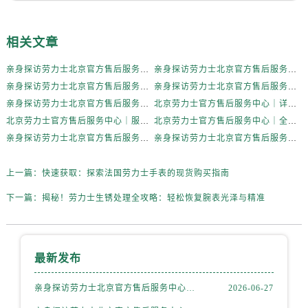
内蒙古自治区乌海市海勃湾区人民南路劳力士售后服务中心（需提前预约）
内蒙古自治区乌兰察布市集宁区恩和大街劳力士售后服务中心（需提前预约）
相关文章
内蒙古自治区锡林郭勒盟市锡林浩特市光明街与额尔敦路交叉口劳力士售后服务中心（需提前预约）
内蒙古自治区兴安盟市乌兰浩特市兴安大街劳力士售后服务中心（需提前预约）
亲身探访劳力士北京官方售后服务中心｜全新地址电话一览（2026年7月最新）
亲身探访劳力士北京官方售后服务中心｜网点地址与售后热线（2026年6月最新）
山西省大同市平城区迎宾街劳力士售后服务中心（需提前预约）
亲身探访劳力士北京官方售后服务中心｜网点地址及官方服务电话（2026年6月最新）
亲身探访劳力士北京官方售后服务中心｜网点地址及售后热线（2026年6月最新）
山西省晋城市城区黄华街劳力士售后服务中心（需提前预约）
亲身探访劳力士北京官方售后服务中心｜完整地址与联系电话（2026年6月最新）
北京劳力士官方售后服务中心｜详细地址与官方热线权威信息公示（2026年6月最新）
山西省晋中市榆次区顺城街劳力士售后服务中心（需提前预约）
北京劳力士官方售后服务中心｜服务热线及详细地址权威信息公示（2026年6月最新）
北京劳力士官方售后服务中心｜全新地址与售后热线权威信息公示（2026年6月最新）
亲身探访劳力士北京官方售后服务中心｜热线与地址（2026年6月最新）
亲身探访劳力士北京官方售后服务中心｜最新电话和维修地址（2026年6月最新）
山西省临汾市尧都区解放路劳力士售后服务中心（需提前预约）
山西省吕梁市离石区永宁中路与建设街交叉口劳力士售后服务中心（需提前预约）
上一篇：
快速获取：探索法国劳力士手表的现货购买指南
山西省朔州市朔城区怡西路与鄯阳西街交汇处劳力士售后服务中心（需提前预约）
山西省忻州市忻府区和平东街与七一南路交叉口劳力士售后服务中心（需提前预约）
下一篇：
揭秘！劳力士生锈处理全攻略：轻松恢复腕表光泽与精准
山西省阳泉市郊区平阳东街与新城大道交叉口劳力士售后服务中心（需提前预约）
山西省运城市盐湖区河东街劳力士售后服务中心（需提前预约）
山西省长治市潞州区英雄中路劳力士售后服务中心（需提前预约）
最新发布
山西省太原市迎泽区迎泽街道解放路15号亨得利名表维修授权店3楼劳力士售后服务中心（需提前预约）
亲身探访劳力士北京官方售后服务中心｜全新地址电话一览（2026年7月最新）
2026-06-27
天津市和平区赤峰道136号天津国际金融中心26层2603室劳力士售后服务中心（需提前预约）