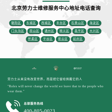
江西省赣州市章贡区文清路劳力士售后服务中心（需提前预约）
北京劳力士维修服务中心地址电话查询
江西省吉安市吉州区井冈山大道劳力士售后服务中心（需提前预约）
江西省景德镇市珠山区珠山中路劳力士售后服务中心（需提前预约）
江西省九江市浔阳区浔阳路劳力士售后服务中心（需提前预约）
朝阳区
东城区
西城区
丰台区
石景山区
海淀区
江西省南昌市红谷滩新区红谷中大道998号绿地双子塔（中央广场）A1座办公楼14层1407室劳力士售后服务中心（需提前预约）
门头沟区
房山区
通州区
顺义区
昌平区
大兴区
江西省萍乡市安源区萍安北大道与康庄路交叉口劳力士售后服务中心（需提前预约）
怀柔区
平谷区
密云区
延庆区
江西省上饶市信州区滨江西路劳力士售后服务中心（需提前预约）
江西省新余市渝水区北湖西路劳力士售后服务中心（需提前预约）
江西省宜春市袁州区中山中路劳力士售后服务中心（需提前预约）
江西省鹰潭市月湖区胜利东路劳力士售后服务中心（需提前预约）
山东省德州市德城区东风中路劳力士售后服务中心（需提前预约）
山东省东营市东营区济南路劳力士售后服务中心（需提前预约）
劳力士从来没有改变世界，而是把它留给佩戴它的人
山东省济南市历下区经十路11111号华润中心写字楼（万象城）15层1508室劳力士售后服务中心（需提前预约）
"Rolex will never change the world.we leave that to the people who
wear them.”
山东省济宁市任城区太白楼路劳力士售后服务中心（需提前预约）
山东省莱芜市文化南路8号银座商城名表维修一楼名表维修劳力士售后服务中心（需提前预约）
总部服务热线
山东省临沂市兰山区解放路劳力士售后服务中心（需提前预约）
400-805-0023