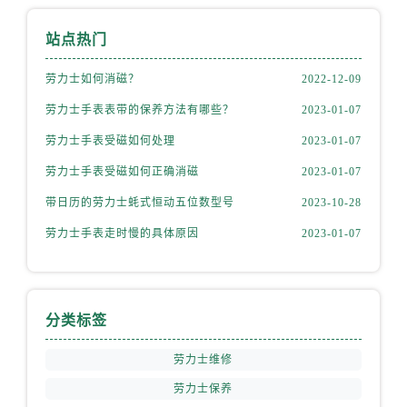
山西省运城市盐湖区河东街劳力士售后服务中心（需提前预约）
山西省长治市潞州区英雄中路劳力士售后服务中心（需提前预约）
站点热门
山西省太原市迎泽区迎泽街道解放路15号亨得利名表维修授权店3楼劳力士售后服务中心（需提前预约）
劳力士如何消磁？
2022-12-09
天津市和平区赤峰道136号天津国际金融中心26层2603室劳力士售后服务中心（需提前预约）
安徽省安庆市迎江区人民路劳力士售后服务中心（需提前预约）
劳力士手表表带的保养方法有哪些？
2023-01-07
安徽省蚌埠市蚌山区淮河路劳力士售后服务中心（需提前预约）
劳力士手表受磁如何处理
2023-01-07
安徽省亳州市谯城区魏武大道劳力士售后服务中心（需提前预约）
劳力士手表受磁如何正确消磁
2023-01-07
安徽省池州市贵池区长江路劳力士售后服务中心（需提前预约）
带日历的劳力士蚝式恒动五位数型号
2023-10-28
安徽省滁州市琅琊区南谯北路劳力士售后服务中心（需提前预约）
劳力士手表走时慢的具体原因
2023-01-07
安徽省阜阳市颍州区颍州北路劳力士售后服务中心（需提前预约）
安徽省淮北市相山区淮海路劳力士售后服务中心（需提前预约）
安徽省淮南市田家庵区国庆中路劳力士售后服务中心（需提前预约）
安徽省黄山市屯溪区黄山西路劳力士售后服务中心（需提前预约）
分类标签
安徽省六安市金安区解放中路劳力士售后服务中心（需提前预约）
劳力士维修
安徽省马鞍山市雨山区湖南西路劳力士售后服务中心（需提前预约）
安徽省宿州市埇桥区人民中路劳力士售后服务中心（需提前预约）
劳力士保养