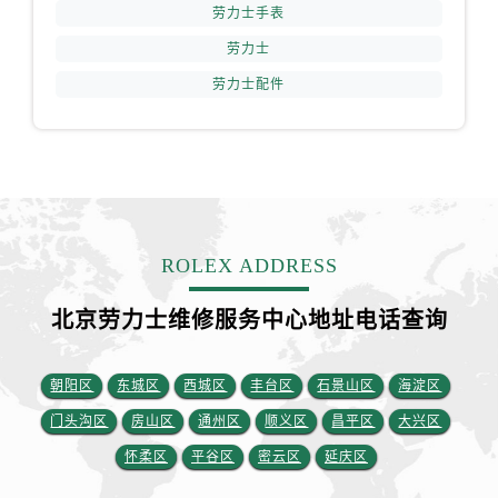
安徽省铜陵市铜官区石城大道劳力士售后服务中心（需提前预约）
劳力士手表
安徽省芜湖市镜湖区中山路步行街劳力士售后服务中心（需提前预约）
劳力士
安徽省宣城市宣州区叠嶂西路劳力士售后服务中心（需提前预约）
劳力士配件
福建省龙岩市新罗区九一南路劳力士售后服务中心（需提前预约）
福建省南平市建阳区人民西路劳力士售后服务中心（需提前预约）
福建省宁德市蕉城区天湖东路劳力士售后服务中心（需提前预约）
福建省莆田市城厢区霞林街道荔华东大道劳力士售后服务中心（需提前预约）
福建省三明市三元区东乾二路劳力士售后服务中心（需提前预约）
福建省漳州市龙文区步港路劳力士售后服务中心（需提前预约）
ROLEX ADDRESS
江苏省常州市新北区龙锦路1590号现代传媒中心5号楼10层1008室劳力士售后服务中心（需提前预约）
北京劳力士维修服务中心地址电话查询
江苏省淮安市清江浦区淮海北路劳力士售后服务中心（需提前预约）
江苏省连云港市海州区通灌北路劳力士售后服务中心（需提前预约）
江苏省南京市秦淮区中山南路1号南京中心22层22-C1-C3室劳力士售后服务中心（需提前预约）
朝阳区
东城区
西城区
丰台区
石景山区
海淀区
江苏省宿迁市宿城区西湖路劳力士售后服务中心（需提前预约）
门头沟区
房山区
通州区
顺义区
昌平区
大兴区
江苏省泰州市海陵区永定东路399号置地商务中心东塔（华润万象城）17层1706室劳力士售后服务中心（需提前预约）
怀柔区
平谷区
密云区
延庆区
江苏省徐州市鼓楼区淮海东路29号苏宁广场IFC国际金融中心35层3508室劳力士售后服务中心（需提前预约）