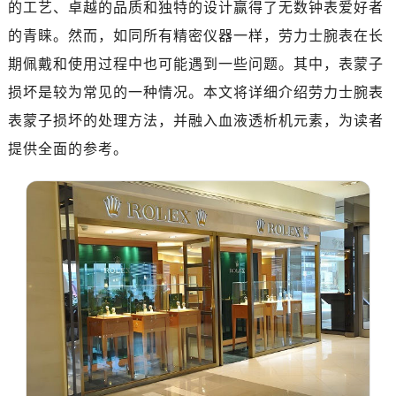
的工艺、卓越的品质和独特的设计赢得了无数钟表爱好者
南昌市红谷滩新区红谷中大道998号绿地双子塔（中央广场）A1座办公楼14层07室（需提前预约）
济南市历下区经十路11111号华润中心写字楼（万象城）15层1508室（需提前预约）
的青睐。然而，如同所有精密仪器一样，劳力士腕表在长
广州市天河区天河路230号万菱汇国际中心写字楼A塔7层704室（需提前预约）
期佩戴和使用过程中也可能遇到一些问题。其中，表蒙子
广州市越秀区环市东路371-375号世界贸易中心大厦南塔写字楼15层07室（需提前预约）
损坏是较为常见的一种情况。本文将详细介绍劳力士腕表
深圳市罗湖区深南东路5001号华润大厦写字楼17层1701室（需提前预约）
表蒙子损坏的处理方法，并融入血液透析机元素，为读者
惠州市惠城区江北文昌一路7号华贸大厦写字楼1座30层05室（需提前预约）
提供全面的参考。
厦门市思明区湖滨东路95号华润大厦写字楼B座11层1104室（需提前预约）
福州市鼓楼区五四路128-1号恒力城写字楼15层03室（需提前预约）
成都市锦江区人民东路6号SAC东原中心写字楼24层2406B室（需提前预约）
重庆市江北区观音桥步行街2号融恒时代广场写字楼9层902室（需提前预约）
长沙市芙蓉区定王台街道建湘路393号世茂环球金融中心写字楼（芙蓉广场）10层13室（需提前预约）
郑州市二七区铭功路10号华润大厦写字楼29层2905室（需提前预约）
太原市迎泽区解放路15号亨得利名表服务中心（品牌授权店）3层整层（需提前预约）
沈阳市沈河区中街路137号亨得利名表服务中心（品牌授权店）1层整层（需提前预约）
沈阳市沈河区中街路83号亨得利名表服务中心（品牌授权店）1层整层（需提前预约）
乌鲁木齐市天山区红山路26号时代广场（CCMALL）C座17层17-B（需提前预约）