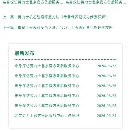
内蒙古自治区赤峰市红山区哈达街劳力士售后服务中心（需提前预约）
亲身探访劳力士北京官方售后服务中心｜热线与地址（2026年6月最新）
亲身探访劳力士北京官方售后服务中心｜最新电话和维修地址（2026年6月最新）
内蒙古自治区鄂尔多斯市东胜区伊金霍洛街劳力士售后服务中心（需提前预约）
上一篇：
劳力士机芯划痕修复方法（专业保养建议与步骤详解）
内蒙古自治区呼伦贝尔市海拉尔区中央街劳力士售后服务中心（需提前预约）
内蒙古自治区通辽市科尔沁区明仁大街劳力士售后服务中心（需提前预约）
下一篇：
揭秘手表表针变色之谜：劳力士手表表针变色处理全攻略
内蒙古自治区乌海市海勃湾区人民南路劳力士售后服务中心（需提前预约）
内蒙古自治区乌兰察布市集宁区恩和大街劳力士售后服务中心（需提前预约）
内蒙古自治区锡林郭勒盟市锡林浩特市光明街与额尔敦路交叉口劳力士售后服务中心（需提前预约）
最新发布
内蒙古自治区兴安盟市乌兰浩特市兴安大街劳力士售后服务中心（需提前预约）
亲身探访劳力士北京官方售后服务中心｜全新地址电话一览（2026年7月最新）
2026-06-27
山西省大同市平城区迎宾街劳力士售后服务中心（需提前预约）
山西省晋城市城区黄华街劳力士售后服务中心（需提前预约）
亲身探访劳力士北京官方售后服务中心｜网点地址与售后热线（2026年6月最新）
2026-06-26
山西省晋中市榆次区顺城街劳力士售后服务中心（需提前预约）
亲身探访劳力士北京官方售后服务中心｜网点地址及官方服务电话（2026年6月最新）
2026-06-26
山西省临汾市尧都区解放路劳力士售后服务中心（需提前预约）
亲身探访劳力士北京官方售后服务中心｜网点地址及售后热线（2026年6月最新）
2026-06-25
山西省吕梁市离石区永宁中路与建设街交叉口劳力士售后服务中心（需提前预约）
亲身探访劳力士北京官方售后服务中心｜完整地址与联系电话（2026年6月最新）
2026-06-25
山西省朔州市朔城区怡西路与鄯阳西街交汇处劳力士售后服务中心（需提前预约）
北京劳力士官方售后服务中心｜详细地址与官方热线权威信息公示（2026年6月最新）
2026-06-24
山西省忻州市忻府区和平东街与七一南路交叉口劳力士售后服务中心（需提前预约）
山西省阳泉市郊区平阳东街与新城大道交叉口劳力士售后服务中心（需提前预约）