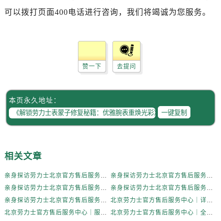
辽宁省抚顺市新抚区东一路劳力士售后服务中心（需提前预约）
可以拨打页面400电话进行咨询，我们将竭诚为您服务。
辽宁省阜新市海州区解放大街劳力士售后服务中心（需提前预约）
辽宁省葫芦岛市连山区中央路劳力士售后服务中心（需提前预约）
辽宁省锦州市古塔区中央大街劳力士售后服务中心（需提前预约）
辽宁省辽阳市白塔区新运大街劳力士售后服务中心（需提前预约）
赞一下
去提问
辽宁省盘锦市兴隆台区石油大街劳力士售后服务中心（需提前预约）
辽宁省铁岭市银州区南马路劳力士售后服务中心（需提前预约）
辽宁省营口市站前区市府路与渤海大街交叉口劳力士售后服务中心（需提前预约）
本页永久地址：
一键复制
辽宁省沈阳市沈河区中街路137号亨得利名表维修授权店1楼劳力士售后服务中心（需提前预约）
辽宁省沈阳市沈河区中街路83号亨得利名表维修授权店1楼劳力士售后服务中心（需提前预约）
北京市朝阳区建国门外大街甲6号华熙国际中心D座11层1102室劳力士售后服务中心（需提前预约）
相关文章
北京市东城区东长安街1号王府井东方广场W3座6层602室劳力士售后服务中心（需提前预约）
河北省保定市竞秀区朝阳北大街北国先天下劳力士售后服务中心（需提前预约）
亲身探访劳力士北京官方售后服务中心｜全新地址电话一览（2026年7月最新）
亲身探访劳力士北京官方售后服务中心｜网点地址与售后热线（2026年6月最新）
内蒙古自治区阿拉善盟市左旗土尔扈特大街劳力士售后服务中心（需提前预约）
亲身探访劳力士北京官方售后服务中心｜网点地址及官方服务电话（2026年6月最新）
亲身探访劳力士北京官方售后服务中心｜网点地址及售后热线（2026年6月最新）
内蒙古自治区巴彦淖尔市临河区新华街劳力士售后服务中心（需提前预约）
亲身探访劳力士北京官方售后服务中心｜完整地址与联系电话（2026年6月最新）
北京劳力士官方售后服务中心｜详细地址与官方热线权威信息公示（2026年6月最新）
内蒙古自治区包头市青山区幸福路甲3号王府井百货名表维修劳力士售后服务中心（需提前预约）
北京劳力士官方售后服务中心｜服务热线及详细地址权威信息公示（2026年6月最新）
北京劳力士官方售后服务中心｜全新地址与售后热线权威信息公示（2026年6月最新）