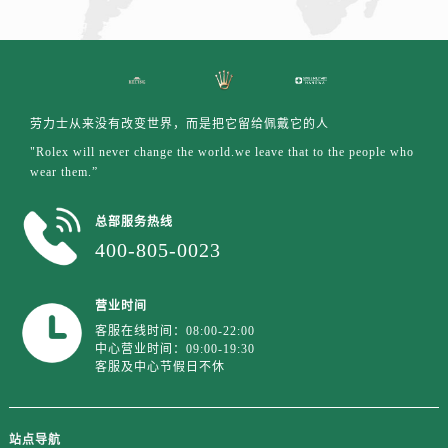
江苏省盐城市盐都区世纪大道5号盐城金融城写字楼1号楼16层1604室劳力士售后服务中心（需提前预约）
江苏省扬州市邗江区国展路29号星耀天地写字楼1号楼18层1803室劳力士售后服务中心（需提前预约）
江苏省镇江市京口区中山东路劳力士售后服务中心（需提前预约）
江西省抚州市临川区赣东大道劳力士售后服务中心（需提前预约）
江西省赣州市章贡区文清路劳力士售后服务中心（需提前预约）
劳力士从来没有改变世界，而是把它留给佩戴它的人
江西省吉安市吉州区井冈山大道劳力士售后服务中心（需提前预约）
"Rolex will never change the world.we leave that to the people who
wear them.”
江西省景德镇市珠山区珠山中路劳力士售后服务中心（需提前预约）
江西省九江市浔阳区浔阳路劳力士售后服务中心（需提前预约）
总部服务热线
江西省南昌市红谷滩新区红谷中大道998号绿地双子塔（中央广场）A1座办公楼14层1407室劳力士售后服务中心（需提前预约）
400-805-0023
江西省萍乡市安源区萍安北大道与康庄路交叉口劳力士售后服务中心（需提前预约）
江西省上饶市信州区滨江西路劳力士售后服务中心（需提前预约）
营业时间
江西省新余市渝水区北湖西路劳力士售后服务中心（需提前预约）
客服在线时间：08:00-22:00
江西省宜春市袁州区中山中路劳力士售后服务中心（需提前预约）
中心营业时间：09:00-19:30
客服及中心节假日不休
江西省鹰潭市月湖区胜利东路劳力士售后服务中心（需提前预约）
山东省德州市德城区东风中路劳力士售后服务中心（需提前预约）
山东省东营市东营区济南路劳力士售后服务中心（需提前预约）
站点导航