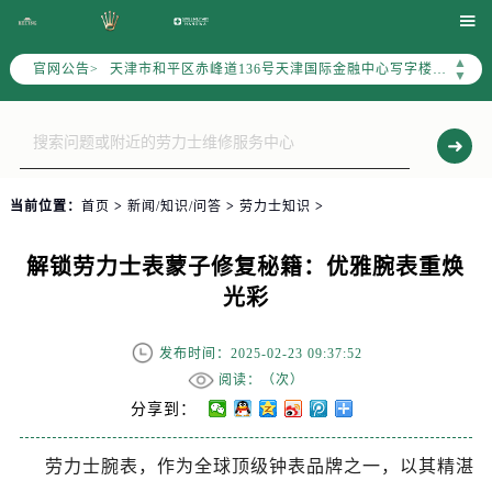
北京市东城区东长安街1号东方广场写字楼W3座6层602室（需提前预约）

北京市朝阳区建国门外大街甲6号华熙国际中心写字楼D座11层1102室（需提前预约）
▲
官网公告>
天津市和平区赤峰道136号天津国际金融中心写字楼26层2603室（需提前预约）
▼
上海市徐汇区虹桥路3号港汇中心写字楼2座37层3705室（需提前预约）
上海市黄浦区南京东路299号宏伊国际广场写字楼8层806室（需提前预约）
南京市秦淮区中山南路1号（新街口）南京中心写字楼22层C1-1室（需提前预约）
常州市新北区龙锦路1590号现代传媒中心写字楼5号楼10层1008室（需提前预约）
当前位置：
首页
>
新闻/知识/问答
>
劳力士知识
>
徐州市鼓楼区淮海东路29号苏宁广场IFC国际金融中心写字楼35层3508室（需提前预约）
扬州市邗江区国展路29号星耀天地写字楼1号楼18层1803室（需提前预约）
解锁劳力士表蒙子修复秘籍：优雅腕表重焕
盐城市盐都区世纪大道5号盐城金融城写字楼1号楼16层1604室（需提前预约）
光彩
泰州市海陵区永定东路399号置地商务中心东塔写字楼（华润万象城）17层1706室（需提前预约）
宁波市江北区大闸南路500号来福士广场办公楼20层2009室（需提前预约）
发布时间：2025-02-23 09:37:52
杭州市上城区钱江路1366号华润大厦写字楼A座5层503-5室（需提前预约）
阅读：（
次）
金华市金东区东市南街777号金华万达广场写字楼4号楼22层2209室（需提前预约）
分享到：
绍兴市越城区胜利东路379号世茂天际中心写字楼8层805室（需提前预约）
劳力士腕表，作为全球顶级钟表品牌之一，以其精湛
嘉兴市南湖区广益路705号嘉兴世界贸易中心写字楼A座13层1304室（需提前预约）