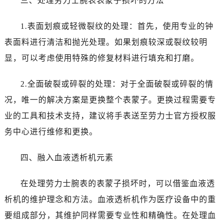
三、处理劳力士腕表表蒙子损坏的方法
昆明市盘龙区北京路928号同德昆明广场写字楼10层06室（需提前预约）
石家庄市长安区中山东路39号勒泰中心写字楼B座13层07室（需提前预约）
1.表面划痕或轻微裂纹的处理：首先，使用专业的钟
西安市碑林区南关正街88号华侨城长安国际中心E座6楼10室（需提前预约）
表面料进行清洁和抛光处理。如果划痕较深或裂纹较明
海口市龙华区金贸东路5号海口华润大厦B座17层1707室（需提前预约）
显，可以考虑使用特殊的修复材料进行填充和打磨。
唐山市路南区新华东道100号万达广场写字楼A座10层1002室（需提前预约）
台州市椒江区东海大道1800号腾达中心东1幢20楼2002室（需提前预约）
2.全面破裂或碎裂的处理：对于全面破裂或碎裂的情
内蒙古自治区呼和浩特市玉泉区大学西街70号华润万象城写字楼（鄂尔多斯大厦）23层2326室（需提前预约）
况，唯一的解决方案是更换整个表蒙子。更换过程需要专
甘肃省兰州市七里河区西津西路16号兰州中心写字楼21层2102室（需提前预约）
黑龙江省大庆市萨尔图区会战大街劳力士售后服务中心（需提前预约）
业的工具和技术支持，建议将手表送至劳力士官方授权服
黑龙江省鹤岗市向阳区红军路劳力士售后服务中心（需提前预约）
务中心进行维修和更换。
黑龙江省黑河市爱辉区中央街劳力士售后服务中心（需提前预约）
黑龙江省鸡西市鸡冠区红军路劳力士售后服务中心（需提前预约）
四、融入血液透析机元素
黑龙江省佳木斯市向阳区长安路劳力士售后服务中心（需提前预约）
在处理劳力士腕表的表蒙子损坏时，可以借鉴血液透
黑龙江省牡丹江市东安区太平路劳力士售后服务中心（需提前预约）
黑龙江省七台河市桃山区大同街劳力士售后服务中心（需提前预约）
析机的维护理念和方法。血液透析机作为医疗设备中的重
黑龙江省齐齐哈尔市龙沙区龙华路劳力士售后服务中心（需提前预约）
要组成部分，其维护同样需要专业性和精确性。在处理血