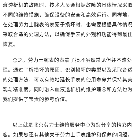
黑龙江省双鸭山市尖山区新兴大街劳力士售后服务中心（需提前预约）
液透析机的故障时，技术人员会根据故障的具体情况采取
黑龙江省绥化市北林区新华街与康庄路交叉口劳力士售后服务中心（需提前预约）
不同的维修措施，确保设备的安全和高效运行。同样地，
黑龙江省伊春市伊美区通河路劳力士售后服务中心（需提前预约）
在处理劳力士腕表的表蒙子损坏时，也需要根据具体情况
吉林省白城市洮北区明仁南街劳力士售后服务中心（需提前预约）
采取合适的处理方法，以确保手表的外观和功能得到最佳
吉林省白山市浑江区浑江大街劳力士售后服务中心（需提前预约）
恢复。
吉林省吉林市船营区河南街劳力士售后服务中心（需提前预约）
吉林省辽源市龙山区人民大街劳力士售后服务中心（需提前预约）
总之，劳力士腕表的表蒙子损坏虽然常见但并不难处
吉林省梅河口市新华街道梅河大街劳力士售后服务中心（需提前预约）
理。通过了解损坏的原因、识别损坏的类型以及采取合适
吉林省四平市铁东区紫气大路与南九经街交汇处劳力士售后服务中心（需提前预约）
吉林省松原市宁江区五环大街劳力士售后服务中心（需提前预约）
的处理方法，可以有效地延长手表的使用寿命并保持其美
吉林省通化市东昌区环通乡江南大街劳力士售后服务中心（需提前预约）
观与精准度。同时融入血液透析机的维护理念和方法也为
吉林省延边市延吉市解放路劳力士售后服务中心（需提前预约）
我们提供了宝贵的参考价值。
辽宁省鞍山市铁东区站前街劳力士售后服务中心（需提前预约）
辽宁省本溪市平山区胜利路劳力士售后服务中心（需提前预约）
辽宁省朝阳市双塔区新华路劳力士售后服务中心（需提前预约）
以上就是
北京劳力士维修服务中心
为您分享的精彩内
辽宁省丹东市振兴区七经街劳力士售后服务中心（需提前预约）
容。如果您还有其他关于劳力士手表维护和保养的问题，