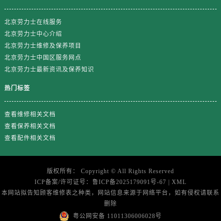
山东省济南市历下区经十路11111号华润中心写字楼（万象城）15层1508室劳力士售后服务中心（需提前预约）
山东省济宁市任城区太白楼路劳力士售后服务中心（需提前预约）
北京劳力士在线服务
山东省莱芜市文化南路8号银座商城名表维修一楼名表维修劳力士售后服务中心（需提前预约）
北京劳力士中心介绍
山东省临沂市兰山区解放路劳力士售后服务中心（需提前预约）
北京劳力士维修及保养项目
北京劳力士中国区服务网点
山东省日照市东港区烟台路劳力士售后服务中心（需提前预约）
北京劳力士最新资讯及保养知识
山东省泰安市泰山区财源街道泰山大街劳力士售后服务中心（需提前预约）
山东省威海市环翠区新威海路89号振华商厦一楼名表维修劳力士售后服务中心（需提前预约）
热门标签
山东省潍坊市奎文区东风东街劳力士售后服务中心（需提前预约）
山东省枣庄市滕州市北辛路与善国路交叉口劳力士售后服务中心（需提前预约）
查看维修相关文档
查看保养相关文档
山东省淄博市张店区金晶大道劳力士售后服务中心（需提前预约）
查看配件相关文档
上海市黄浦区南京东路299号宏伊国际广场写字楼8层806室劳力士售后服务中心（需提前预约）
上海市徐汇区虹桥路3号港汇中心2座37层3705室劳力士售后服务中心（需提前预约）
浙江省杭州市上城区钱江路1366号华润大厦A座5层503-5室劳力士售后服务中心（需提前预约）
版权所有：
Copyright ©
All Rights Reserved
ICP备案/许可证号：
鲁ICP备2025179091号-67
|
XML
浙江省湖州市吴兴区劳动路劳力士售后服务中心（需提前预约）
本网站拟告知顾客维修表之种类，网站信息来源于网络平台，如有侵权请联系
浙江省嘉兴市南湖区广益路705号嘉兴世界贸易中心A座13层1304室劳力士售后服务中心（需提前预约）
删除
浙江省金华市金东区东市南街777号金华万达广场4号楼22楼2209室劳力士售后服务中心（需提前预约）
粤公网安备 11011306006028号