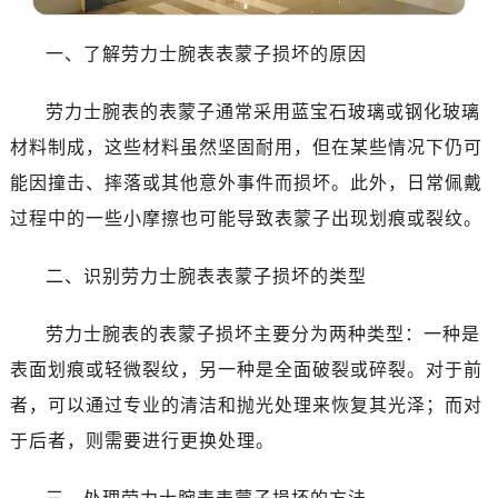
温州市鹿城区锦绣路1067号置信广场10层1015室（需提前预约）
哈尔滨市道里区友谊西路600号富力中心T2座写字楼29层03室（需提前预约）
一、了解劳力士腕表表蒙子损坏的原因
大连市中山区人民路15号国际金融大厦7层G室（需提前预约）
佛山市禅城区季华五路57号万科金融中心C座12层1205室（需提前预约）
劳力士腕表的表蒙子通常采用蓝宝石玻璃或钢化玻璃
东莞市东城街道鸿福东路1号民盈国贸中心T1写字楼9层907室（需提前预约）
材料制成，这些材料虽然坚固耐用，但在某些情况下仍可
无锡市梁溪区人民中路139号恒隆广场写字楼1座11层1104室（需提前预约）
能因撞击、摔落或其他意外事件而损坏。此外，日常佩戴
南通市崇川区工农路57号圆融广场写字楼16层1603室（需提前预约）
过程中的一些小摩擦也可能导致表蒙子出现划痕或裂纹。
苏州市苏州工业园区星港街199号苏州中心办公楼C座22层08室（需提前预约）
武汉市江汉区解放大道686号世界贸易大厦38层09室（需提前预约）
二、识别劳力士腕表表蒙子损坏的类型
南宁市青秀区金湖路59号地王大厦12楼1224室（需提前预约）
合肥市蜀山区潜山路111号万象城华润大厦B座12楼03室（需提前预约）
劳力士腕表的表蒙子损坏主要分为两种类型：一种是
泉州市丰泽区宝洲路729号浦西万达中心写字楼A座7楼709室（需提前预约）
表面划痕或轻微裂纹，另一种是全面破裂或碎裂。对于前
青岛市南区山东路6号华润大厦B座22层04室（需提前预约）
者，可以通过专业的清洁和抛光处理来恢复其光泽；而对
烟台市芝罘区胜利路139号万达金融中心A座907室（需提前预约）
于后者，则需要进行更换处理。
长春市朝阳区西安大路727号中银大厦A座(旺进大厦)18层09室（需提前预约）
贵阳市南明区都司高架桥路33号亨特国际金融中心14楼14D（需提前预约）