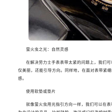
温州市鹿城区锦绣路1067号置信广场
哈尔滨市道里区友谊西路600号富力中
大连市中山区人民路15号国际金融大
佛山市禅城区季华五路57号万科金融中
东莞市东城街道鸿福东路1号民盈国贸
无锡市梁溪区人民中路139号恒隆广场
南通市崇川区工农路57号圆融广场写字
萤火虫之光：自然灵感
苏州市苏州工业园区星港街199号苏州
武汉市江汉区解放大道686号世界贸易
在解决劳力士手表表带太紧的问题上，我们可
南宁市青秀区金湖路59号地王大厦12
仅美丽，还能引导方向。同样地，在面对表带紧绷
合肥市蜀山区潜山路111号万象城华润
感。
泉州市丰泽区宝洲路729号浦西万达中
青岛市南区山东路6号华润大厦B座2
使用软垫或垫片
烟台市芝罘区胜利路139号万达金融中
长春市朝阳区西安大路727号中银大厦
就像萤火虫用光指引方向一样，我们可以在表
贵阳市南明区都司高架桥路33号亨特