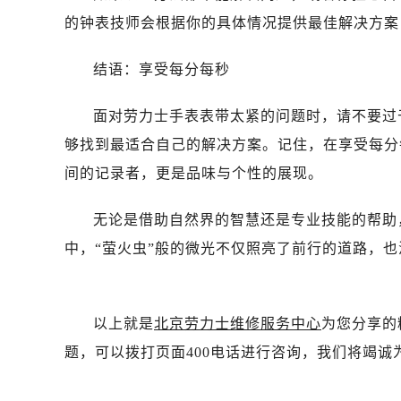
黑龙江省双鸭山市尖山区新兴大街劳
的钟表技师会根据你的具体情况提供最佳解决方案
黑龙江省绥化市北林区新华街与康庄
黑龙江省伊春市伊美区通河路劳力士
结语：享受每分每秒
吉林省白城市洮北区明仁南街劳力士
吉林省白山市浑江区浑江大街劳力士
面对劳力士手表表带太紧的问题时，请不要过
吉林省吉林市船营区河南街劳力士售
够找到最适合自己的解决方案。记住，在享受每分
吉林省辽源市龙山区人民大街劳力士
间的记录者，更是品味与个性的展现。
吉林省梅河口市新华街道梅河大街劳
吉林省四平市铁东区紫气大路与南九
无论是借助自然界的智慧还是专业技能的帮助
吉林省松原市宁江区五环大街劳力士
中，“萤火虫”般的微光不仅照亮了前行的道路，
吉林省通化市东昌区环通乡江南大街
吉林省延边市延吉市解放路劳力士售
辽宁省鞍山市铁东区站前街劳力士售
以上就是
北京劳力士维修服务中心
为您分享的
辽宁省本溪市平山区胜利路劳力士售
题，可以拨打页面400电话进行咨询，我们将竭诚
辽宁省朝阳市双塔区新华路劳力士售
辽宁省丹东市振兴区七经街劳力士售