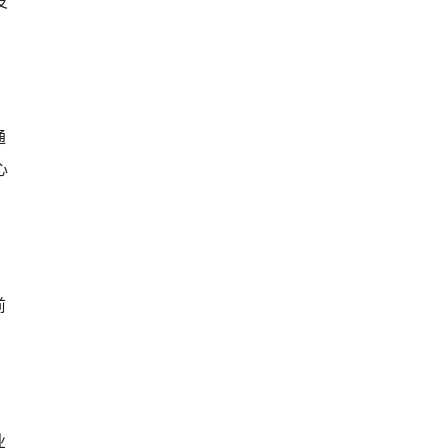
皮
通
心
提前预约）
前
业