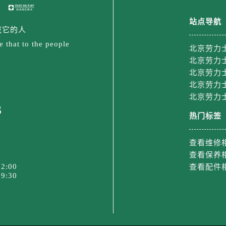
后服务中心（需提前预约）
售后服务中心（需提前预约）
站点导航
戴它的人
15号亨得利名表维修授权店3楼劳力士售后服务中心（需提前预
 that to the people
金融中心26层2603室劳力士售后服务中心（需提前预约）
北京劳力
后服务中心（需提前预约）
北京劳力
北京劳力
后服务中心（需提前预约）
北京劳力
售后服务中心（需提前预约）
北京劳力
后服务中心（需提前预约）
3
热门标签
售后服务中心（需提前预约）
售后服务中心（需提前预约）
查看维修
后服务中心（需提前预约）
查看保养
士售后服务中心（需提前预约）
2:00
查看配件
售后服务中心（需提前预约）
9:30
售后服务中心（需提前预约）
士售后服务中心（需提前预约）
售后服务中心（需提前预约）