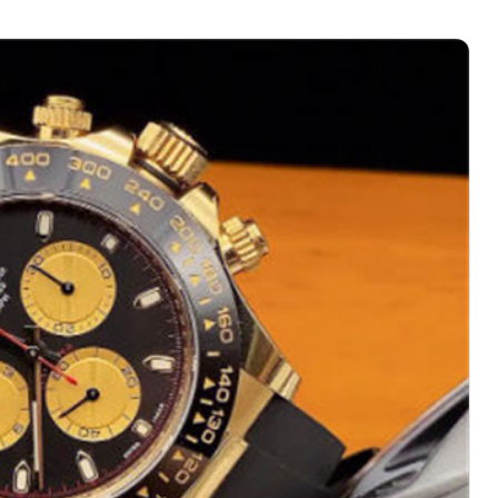
绿地双子塔（中央广场）A1座办公楼14层07室（需提前预约）
心写字楼（万象城）15层1508室（需提前预约）
际中心写字楼A塔7层704室（需提前预约）
世界贸易中心大厦南塔写字楼15层07室（需提前预约）
厦写字楼17层1701室（需提前预约）
厦写字楼1座30层05室（需提前预约）
字楼B座11层1104室（需提前预约）
写字楼15层03室（需提前预约）
心写字楼24层2406B室（需提前预约）
代广场写字楼9层902室（需提前预约）
号世茂环球金融中心写字楼（芙蓉广场）10层13室（需提前预约
楼29层2905室（需提前预约）
表服务中心（品牌授权店）3层整层（需提前预约）
表服务中心（品牌授权店）1层整层（需提前预约）
表服务中心（品牌授权店）1层整层（需提前预约）
（CCMALL）C座17层17-B（需提前预约）