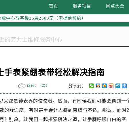
字楼W3座6层602室（需提前预约）
首页
服务项目
网点大全
国际中心写字楼D座11层1102室（需提前预约）
融中心写字楼26层2603室（需提前预约）
2座37层3705室（需提前预约）
际广场写字楼8层806室（需提前预约）
南京中心写字楼22层C1-1室（需提前预约）
中心写字楼5号楼10层1008室（需提前预约）
FC国际金融中心写字楼35层3508室（需提前预约）
楼1号楼18层1803室（需提前预约）
士手表紧绷表带轻松解决指南
字楼1号楼16层1604室（需提前预约）
务中心东塔写字楼（华润万象城）17层1706室（需提前预约）
阅读：（
次）
分享到：
场办公楼20层2009室（需提前预约）
写字楼A座5层503-5室（需提前预约）
以来都是钟表界的佼佼者。然而，有时候我们可能会遇到一
广场写字楼4号楼22层2209室（需提前预约）
戴的舒适度，有时甚至会让人感到束缚与不适。那么，面对
际中心写字楼8层805室（需提前预约）
理呢？别急，让我们一起探索解决之道，让手腕呼吸自由的空
易中心写字楼A座13层1304室（需提前预约）