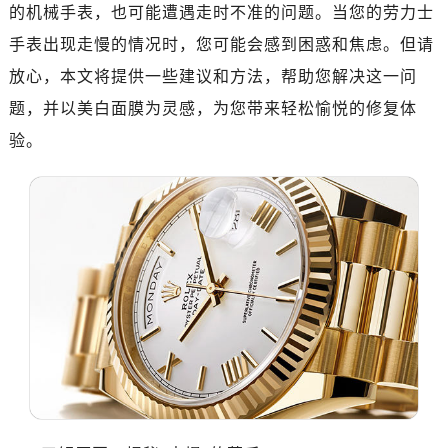
南昌市红谷滩新区红谷中大道998号绿地双子塔（中央广场）A1座办公楼14层07室（需提前预约）
的机械手表，也可能遭遇走时不准的问题。当您的劳力士
济南市历下区经十路11111号华润中心写字楼（万象城）15层1508室（需提前预约）
手表出现走慢的情况时，您可能会感到困惑和焦虑。但请
广州市天河区天河路230号万菱汇国际中心写字楼A塔7层704室（需提前预约）
放心，本文将提供一些建议和方法，帮助您解决这一问
广州市越秀区环市东路371-375号世界贸易中心大厦南塔写字楼15层07室（需提前预约）
题，并以美白面膜为灵感，为您带来轻松愉悦的修复体
深圳市罗湖区深南东路5001号华润大厦写字楼17层1701室（需提前预约）
验。
惠州市惠城区江北文昌一路7号华贸大厦写字楼1座30层05室（需提前预约）
厦门市思明区湖滨东路95号华润大厦写字楼B座11层1104室（需提前预约）
福州市鼓楼区五四路128-1号恒力城写字楼15层03室（需提前预约）
成都市锦江区人民东路6号SAC东原中心写字楼24层2406B室（需提前预约）
重庆市江北区观音桥步行街2号融恒时代广场写字楼9层902室（需提前预约）
长沙市芙蓉区定王台街道建湘路393号世茂环球金融中心写字楼（芙蓉广场）10层13室（需提前预约）
郑州市二七区铭功路10号华润大厦写字楼29层2905室（需提前预约）
太原市迎泽区解放路15号亨得利名表服务中心（品牌授权店）3层整层（需提前预约）
沈阳市沈河区中街路137号亨得利名表服务中心（品牌授权店）1层整层（需提前预约）
沈阳市沈河区中街路83号亨得利名表服务中心（品牌授权店）1层整层（需提前预约）
乌鲁木齐市天山区红山路26号时代广场（CCMALL）C座17层17-B（需提前预约）