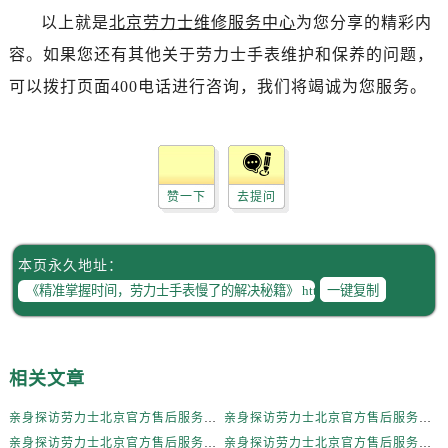
辽宁省抚顺市新抚区东一路劳力士售后服务中心（需提前预约）
以上就是
北京劳力士维修服务中心
为您分享的精彩内
辽宁省阜新市海州区解放大街劳力士售后服务中心（需提前预约）
容。如果您还有其他关于劳力士手表维护和保养的问题，
辽宁省葫芦岛市连山区中央路劳力士售后服务中心（需提前预约）
可以拨打页面400电话进行咨询，我们将竭诚为您服务。
辽宁省锦州市古塔区中央大街劳力士售后服务中心（需提前预约）
辽宁省辽阳市白塔区新运大街劳力士售后服务中心（需提前预约）
辽宁省盘锦市兴隆台区石油大街劳力士售后服务中心（需提前预约）
辽宁省铁岭市银州区南马路劳力士售后服务中心（需提前预约）
赞一下
去提问
辽宁省营口市站前区市府路与渤海大街交叉口劳力士售后服务中心（需提前预约）
辽宁省沈阳市沈河区中街路137号亨得利名表维修授权店1楼劳力士售后服务中心（需提前预约）
辽宁省沈阳市沈河区中街路83号亨得利名表维修授权店1楼劳力士售后服务中心（需提前预约）
本页永久地址：
北京市朝阳区建国门外大街甲6号华熙国际中心D座11层1102室劳力士售后服务中心（需提前预约）
一键复制
北京市东城区东长安街1号王府井东方广场W3座6层602室劳力士售后服务中心（需提前预约）
河北省保定市竞秀区朝阳北大街北国先天下劳力士售后服务中心（需提前预约）
内蒙古自治区阿拉善盟市左旗土尔扈特大街劳力士售后服务中心（需提前预约）
相关文章
内蒙古自治区巴彦淖尔市临河区新华街劳力士售后服务中心（需提前预约）
亲身探访劳力士北京官方售后服务中心｜全新地址电话一览（2026年7月最新）
亲身探访劳力士北京官方售后服务中心｜网点地址与售后热线（2026年6月最新）
内蒙古自治区包头市青山区幸福路甲3号王府井百货名表维修劳力士售后服务中心（需提前预约）
亲身探访劳力士北京官方售后服务中心｜网点地址及官方服务电话（2026年6月最新）
亲身探访劳力士北京官方售后服务中心｜网点地址及售后热线（2026年6月最新）