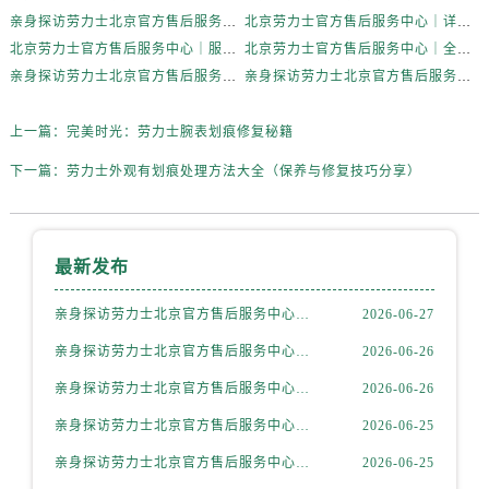
内蒙古自治区赤峰市红山区哈达街劳力士售后服务中心（需提前预约）
亲身探访劳力士北京官方售后服务中心｜完整地址与联系电话（2026年6月最新）
北京劳力士官方售后服务中心｜详细地址与官方热线权威信息公示（2026年6月最新）
内蒙古自治区鄂尔多斯市东胜区伊金霍洛街劳力士售后服务中心（需提前预约）
北京劳力士官方售后服务中心｜服务热线及详细地址权威信息公示（2026年6月最新）
北京劳力士官方售后服务中心｜全新地址与售后热线权威信息公示（2026年6月最新）
内蒙古自治区呼伦贝尔市海拉尔区中央街劳力士售后服务中心（需提前预约）
亲身探访劳力士北京官方售后服务中心｜热线与地址（2026年6月最新）
亲身探访劳力士北京官方售后服务中心｜最新电话和维修地址（2026年6月最新）
内蒙古自治区通辽市科尔沁区明仁大街劳力士售后服务中心（需提前预约）
内蒙古自治区乌海市海勃湾区人民南路劳力士售后服务中心（需提前预约）
上一篇：
完美时光：劳力士腕表划痕修复秘籍
内蒙古自治区乌兰察布市集宁区恩和大街劳力士售后服务中心（需提前预约）
下一篇：
劳力士外观有划痕处理方法大全（保养与修复技巧分享）
内蒙古自治区锡林郭勒盟市锡林浩特市光明街与额尔敦路交叉口劳力士售后服务中心（需提前预约）
内蒙古自治区兴安盟市乌兰浩特市兴安大街劳力士售后服务中心（需提前预约）
山西省大同市平城区迎宾街劳力士售后服务中心（需提前预约）
最新发布
山西省晋城市城区黄华街劳力士售后服务中心（需提前预约）
山西省晋中市榆次区顺城街劳力士售后服务中心（需提前预约）
亲身探访劳力士北京官方售后服务中心｜全新地址电话一览（2026年7月最新）
2026-06-27
山西省临汾市尧都区解放路劳力士售后服务中心（需提前预约）
亲身探访劳力士北京官方售后服务中心｜网点地址与售后热线（2026年6月最新）
2026-06-26
山西省吕梁市离石区永宁中路与建设街交叉口劳力士售后服务中心（需提前预约）
亲身探访劳力士北京官方售后服务中心｜网点地址及官方服务电话（2026年6月最新）
2026-06-26
山西省朔州市朔城区怡西路与鄯阳西街交汇处劳力士售后服务中心（需提前预约）
亲身探访劳力士北京官方售后服务中心｜网点地址及售后热线（2026年6月最新）
2026-06-25
山西省忻州市忻府区和平东街与七一南路交叉口劳力士售后服务中心（需提前预约）
亲身探访劳力士北京官方售后服务中心｜完整地址与联系电话（2026年6月最新）
2026-06-25
山西省阳泉市郊区平阳东街与新城大道交叉口劳力士售后服务中心（需提前预约）