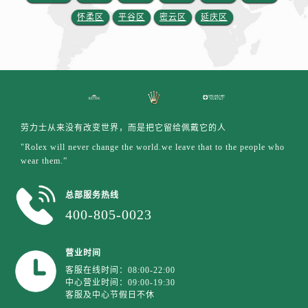
江苏省盐城市盐都区世纪大道5号盐城金融城写字楼1号楼16层1604室劳力士售后服务中心（需提前预约）
怀柔区
平谷区
密云区
延庆区
江苏省扬州市邗江区国展路29号星耀天地写字楼1号楼18层1803室劳力士售后服务中心（需提前预约）
江苏省镇江市京口区中山东路劳力士售后服务中心（需提前预约）
江西省抚州市临川区赣东大道劳力士售后服务中心（需提前预约）
江西省赣州市章贡区文清路劳力士售后服务中心（需提前预约）
江西省吉安市吉州区井冈山大道劳力士售后服务中心（需提前预约）
江西省景德镇市珠山区珠山中路劳力士售后服务中心（需提前预约）
劳力士从来没有改变世界，而是把它留给佩戴它的人
江西省九江市浔阳区浔阳路劳力士售后服务中心（需提前预约）
"Rolex will never change the world.we leave that to the people who
江西省南昌市红谷滩新区红谷中大道998号绿地双子塔（中央广场）A1座办公楼14层1407室劳力士售后服务中心（需提前预约）
wear them.”
江西省萍乡市安源区萍安北大道与康庄路交叉口劳力士售后服务中心（需提前预约）
总部服务热线
江西省上饶市信州区滨江西路劳力士售后服务中心（需提前预约）
400-805-0023
江西省新余市渝水区北湖西路劳力士售后服务中心（需提前预约）
江西省宜春市袁州区中山中路劳力士售后服务中心（需提前预约）
营业时间
江西省鹰潭市月湖区胜利东路劳力士售后服务中心（需提前预约）
客服在线时间：08:00-22:00
山东省德州市德城区东风中路劳力士售后服务中心（需提前预约）
中心营业时间：09:00-19:30
山东省东营市东营区济南路劳力士售后服务中心（需提前预约）
客服及中心节假日不休