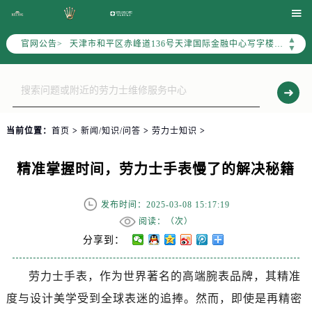
北京市东城区东长安街1号东方广场写字楼W3座6层602室（需提前预约）

北京市朝阳区建国门外大街甲6号华熙国际中心写字楼D座11层1102室（需提前预约）
▲
官网公告>
天津市和平区赤峰道136号天津国际金融中心写字楼26层2603室（需提前预约）
▼
上海市徐汇区虹桥路3号港汇中心写字楼2座37层3705室（需提前预约）
上海市黄浦区南京东路299号宏伊国际广场写字楼8层806室（需提前预约）
南京市秦淮区中山南路1号（新街口）南京中心写字楼22层C1-1室（需提前预约）
常州市新北区龙锦路1590号现代传媒中心写字楼5号楼10层1008室（需提前预约）
当前位置：
首页
>
新闻/知识/问答
>
劳力士知识
>
徐州市鼓楼区淮海东路29号苏宁广场IFC国际金融中心写字楼35层3508室（需提前预约）
扬州市邗江区国展路29号星耀天地写字楼1号楼18层1803室（需提前预约）
精准掌握时间，劳力士手表慢了的解决秘籍
盐城市盐都区世纪大道5号盐城金融城写字楼1号楼16层1604室（需提前预约）
泰州市海陵区永定东路399号置地商务中心东塔写字楼（华润万象城）17层1706室（需提前预约）
发布时间：2025-03-08 15:17:19
宁波市江北区大闸南路500号来福士广场办公楼20层2009室（需提前预约）
阅读：（
次）
杭州市上城区钱江路1366号华润大厦写字楼A座5层503-5室（需提前预约）
分享到：
金华市金东区东市南街777号金华万达广场写字楼4号楼22层2209室（需提前预约）
劳力士手表，作为世界著名的高端腕表品牌，其精准
绍兴市越城区胜利东路379号世茂天际中心写字楼8层805室（需提前预约）
度与设计美学受到全球表迷的追捧。然而，即使是再精密
嘉兴市南湖区广益路705号嘉兴世界贸易中心写字楼A座13层1304室（需提前预约）