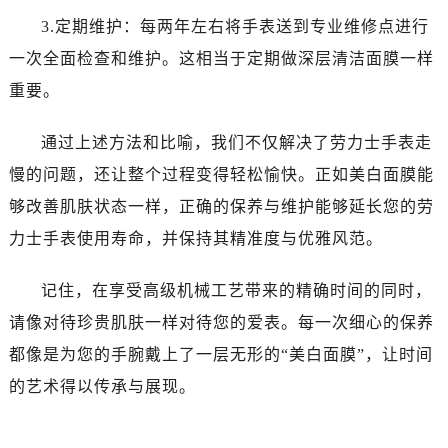
黑龙江省双鸭山市尖山区新兴大街劳力士售后服务中心（需提前预约）
3.定期维护：每两年左右将手表送到专业维修点进行
黑龙江省绥化市北林区新华街与康庄路交叉口劳力士售后服务中心（需提前预约）
一次全面检查和维护。这相当于定期做深层清洁面膜一样
黑龙江省伊春市伊美区通河路劳力士售后服务中心（需提前预约）
重要。
吉林省白城市洮北区明仁南街劳力士售后服务中心（需提前预约）
吉林省白山市浑江区浑江大街劳力士售后服务中心（需提前预约）
通过上述方法和比喻，我们不仅解决了劳力士手表走
吉林省吉林市船营区河南街劳力士售后服务中心（需提前预约）
慢的问题，还让整个过程变得轻松愉快。正如美白面膜能
吉林省辽源市龙山区人民大街劳力士售后服务中心（需提前预约）
吉林省梅河口市新华街道梅河大街劳力士售后服务中心（需提前预约）
够改善肌肤状态一样，正确的保养与维护能够延长您的劳
吉林省四平市铁东区紫气大路与南九经街交汇处劳力士售后服务中心（需提前预约）
力士手表使用寿命，并保持其精准度与优雅风范。
吉林省松原市宁江区五环大街劳力士售后服务中心（需提前预约）
吉林省通化市东昌区环通乡江南大街劳力士售后服务中心（需提前预约）
记住，在享受高级机械工艺带来的精确时间的同时，
吉林省延边市延吉市解放路劳力士售后服务中心（需提前预约）
请像对待珍贵肌肤一样对待您的爱表。每一次细心的保养
辽宁省鞍山市铁东区站前街劳力士售后服务中心（需提前预约）
都像是为您的手腕戴上了一层无形的“美白面膜”，让时间
辽宁省本溪市平山区胜利路劳力士售后服务中心（需提前预约）
的艺术得以传承与展现。
辽宁省朝阳市双塔区新华路劳力士售后服务中心（需提前预约）
辽宁省丹东市振兴区七经街劳力士售后服务中心（需提前预约）