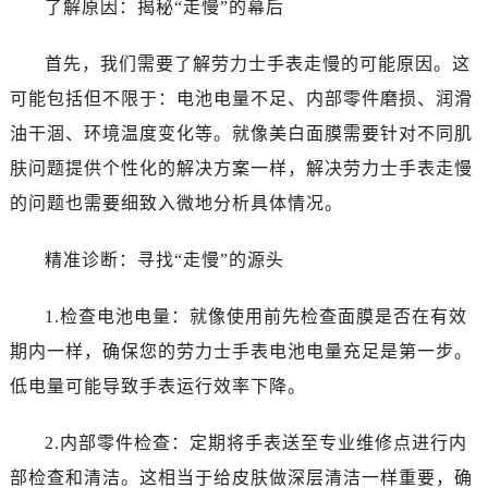
了解原因：揭秘“走慢”的幕后
温州市鹿城区锦绣路1067号置信广场10层1015室（需提前预约）
哈尔滨市道里区友谊西路600号富力中心T2座写字楼29层03室（需提前预约）
首先，我们需要了解劳力士手表走慢的可能原因。这
大连市中山区人民路15号国际金融大厦7层G室（需提前预约）
可能包括但不限于：电池电量不足、内部零件磨损、润滑
佛山市禅城区季华五路57号万科金融中心C座12层1205室（需提前预约）
东莞市东城街道鸿福东路1号民盈国贸中心T1写字楼9层907室（需提前预约）
油干涸、环境温度变化等。就像美白面膜需要针对不同肌
无锡市梁溪区人民中路139号恒隆广场写字楼1座11层1104室（需提前预约）
肤问题提供个性化的解决方案一样，解决劳力士手表走慢
南通市崇川区工农路57号圆融广场写字楼16层1603室（需提前预约）
的问题也需要细致入微地分析具体情况。
苏州市苏州工业园区星港街199号苏州中心办公楼C座22层08室（需提前预约）
武汉市江汉区解放大道686号世界贸易大厦38层09室（需提前预约）
精准诊断：寻找“走慢”的源头
南宁市青秀区金湖路59号地王大厦12楼1224室（需提前预约）
合肥市蜀山区潜山路111号万象城华润大厦B座12楼03室（需提前预约）
1.检查电池电量：就像使用前先检查面膜是否在有效
泉州市丰泽区宝洲路729号浦西万达中心写字楼A座7楼709室（需提前预约）
期内一样，确保您的劳力士手表电池电量充足是第一步。
青岛市南区山东路6号华润大厦B座22层04室（需提前预约）
低电量可能导致手表运行效率下降。
烟台市芝罘区胜利路139号万达金融中心A座907室（需提前预约）
长春市朝阳区西安大路727号中银大厦A座(旺进大厦)18层09室（需提前预约）
2.内部零件检查：定期将手表送至专业维修点进行内
贵阳市南明区都司高架桥路33号亨特国际金融中心14楼14D（需提前预约）
部检查和清洁。这相当于给皮肤做深层清洁一样重要，确