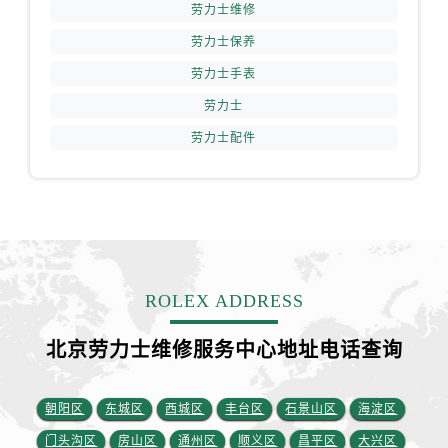
安徽省铜陵市铜官区石城大道劳力士售后服务中心（需提前预约）
劳力士维修
安徽省芜湖市镜湖区中山路步行街劳力士售后服务中心（需提前预约）
劳力士保养
安徽省宣城市宣州区叠嶂西路劳力士售后服务中心（需提前预约）
劳力士手表
福建省龙岩市新罗区九一南路劳力士售后服务中心（需提前预约）
劳力士
福建省南平市建阳区人民西路劳力士售后服务中心（需提前预约）
劳力士配件
福建省宁德市蕉城区天湖东路劳力士售后服务中心（需提前预约）
福建省莆田市城厢区霞林街道荔华东大道劳力士售后服务中心（需提前预约）
福建省三明市三元区东乾二路劳力士售后服务中心（需提前预约）
福建省漳州市龙文区步港路劳力士售后服务中心（需提前预约）
江苏省常州市新北区龙锦路1590号现代传媒中心5号楼10层1008室劳力士售后服务中心（需提前预约）
江苏省淮安市清江浦区淮海北路劳力士售后服务中心（需提前预约）
ROLEX ADDRESS
江苏省连云港市海州区通灌北路劳力士售后服务中心（需提前预约）
江苏省南京市秦淮区中山南路1号南京中心22层22-C1-C3室劳力士售后服务中心（需提前预约）
北京劳力士维修服务中心地址电话查询
江苏省宿迁市宿城区西湖路劳力士售后服务中心（需提前预约）
江苏省泰州市海陵区永定东路399号置地商务中心东塔（华润万象城）17层1706室劳力士售后服务中心（需提前预约）
朝阳区
东城区
西城区
丰台区
石景山区
海淀区
江苏省徐州市鼓楼区淮海东路29号苏宁广场IFC国际金融中心35层3508室劳力士售后服务中心（需提前预约）
门头沟区
房山区
通州区
顺义区
昌平区
大兴区