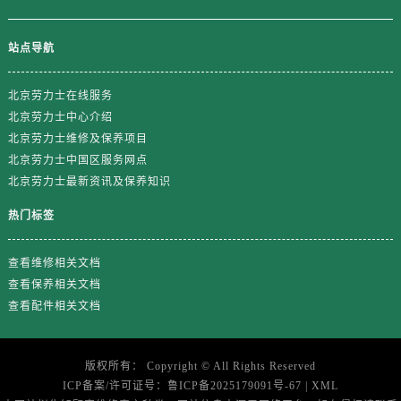
山东省济南市历下区经十路11111号华润中心写字楼（万象城）15层1508室劳力士售后服务中心（需提前预约）
山东省济宁市任城区太白楼路劳力士售后服务中心（需提前预约）
站点导航
山东省莱芜市文化南路8号银座商城名表维修一楼名表维修劳力士售后服务中心（需提前预约）
山东省临沂市兰山区解放路劳力士售后服务中心（需提前预约）
北京劳力士在线服务
山东省日照市东港区烟台路劳力士售后服务中心（需提前预约）
北京劳力士中心介绍
山东省泰安市泰山区财源街道泰山大街劳力士售后服务中心（需提前预约）
北京劳力士维修及保养项目
山东省威海市环翠区新威海路89号振华商厦一楼名表维修劳力士售后服务中心（需提前预约）
北京劳力士中国区服务网点
北京劳力士最新资讯及保养知识
山东省潍坊市奎文区东风东街劳力士售后服务中心（需提前预约）
山东省枣庄市滕州市北辛路与善国路交叉口劳力士售后服务中心（需提前预约）
热门标签
山东省淄博市张店区金晶大道劳力士售后服务中心（需提前预约）
上海市黄浦区南京东路299号宏伊国际广场写字楼8层806室劳力士售后服务中心（需提前预约）
查看维修相关文档
上海市徐汇区虹桥路3号港汇中心2座37层3705室劳力士售后服务中心（需提前预约）
查看保养相关文档
查看配件相关文档
浙江省杭州市上城区钱江路1366号华润大厦A座5层503-5室劳力士售后服务中心（需提前预约）
浙江省湖州市吴兴区劳动路劳力士售后服务中心（需提前预约）
浙江省嘉兴市南湖区广益路705号嘉兴世界贸易中心A座13层1304室劳力士售后服务中心（需提前预约）
版权所有：
Copyright ©
All Rights Reserved
浙江省金华市金东区东市南街777号金华万达广场4号楼22楼2209室劳力士售后服务中心（需提前预约）
ICP备案/许可证号：
鲁ICP备2025179091号-67
|
XML