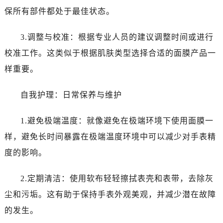
昆明市盘龙区北京路928号同德昆明广场写字楼10层06室（需提前预约）
保所有部件都处于最佳状态。
石家庄市长安区中山东路39号勒泰中心写字楼B座13层07室（需提前预约）
西安市碑林区南关正街88号华侨城长安国际中心E座6楼10室（需提前预约）
3.调整与校准：根据专业人员的建议调整时间或进行
海口市龙华区金贸东路5号海口华润大厦B座17层1707室（需提前预约）
校准工作。这类似于根据肌肤类型选择合适的面膜产品一
唐山市路南区新华东道100号万达广场写字楼A座10层1002室（需提前预约）
样重要。
台州市椒江区东海大道1800号腾达中心东1幢20楼2002室（需提前预约）
内蒙古自治区呼和浩特市玉泉区大学西街70号华润万象城写字楼（鄂尔多斯大厦）23层2326室（需提前预约）
自我护理：日常保养与维护
甘肃省兰州市七里河区西津西路16号兰州中心写字楼21层2102室（需提前预约）
黑龙江省大庆市萨尔图区会战大街劳力士售后服务中心（需提前预约）
1.避免极端温度：就像避免在极端环境下使用面膜一
黑龙江省鹤岗市向阳区红军路劳力士售后服务中心（需提前预约）
样，避免长时间暴露在极端温度环境中可以减少对手表精
黑龙江省黑河市爱辉区中央街劳力士售后服务中心（需提前预约）
度的影响。
黑龙江省鸡西市鸡冠区红军路劳力士售后服务中心（需提前预约）
黑龙江省佳木斯市向阳区长安路劳力士售后服务中心（需提前预约）
2.定期清洁：使用软布轻轻擦拭表壳和表带，去除灰
黑龙江省牡丹江市东安区太平路劳力士售后服务中心（需提前预约）
尘和污垢。这有助于保持手表外观美观，并减少潜在故障
黑龙江省七台河市桃山区大同街劳力士售后服务中心（需提前预约）
的发生。
黑龙江省齐齐哈尔市龙沙区龙华路劳力士售后服务中心（需提前预约）