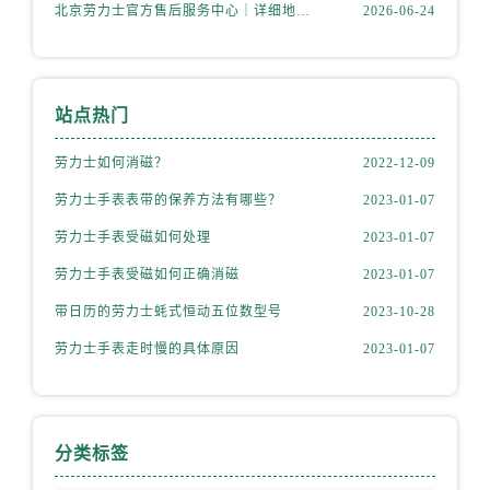
山西省运城市盐湖区河东街劳力士售后服务中心（需提前预约）
北京劳力士官方售后服务中心｜详细地址与官方热线权威信息公示（2026年6月最新）
2026-06-24
山西省长治市潞州区英雄中路劳力士售后服务中心（需提前预约）
山西省太原市迎泽区迎泽街道解放路15号亨得利名表维修授权店3楼劳力士售后服务中心（需提前预约）
天津市和平区赤峰道136号天津国际金融中心26层2603室劳力士售后服务中心（需提前预约）
站点热门
安徽省安庆市迎江区人民路劳力士售后服务中心（需提前预约）
安徽省蚌埠市蚌山区淮河路劳力士售后服务中心（需提前预约）
劳力士如何消磁？
2022-12-09
安徽省亳州市谯城区魏武大道劳力士售后服务中心（需提前预约）
劳力士手表表带的保养方法有哪些？
2023-01-07
安徽省池州市贵池区长江路劳力士售后服务中心（需提前预约）
劳力士手表受磁如何处理
2023-01-07
安徽省滁州市琅琊区南谯北路劳力士售后服务中心（需提前预约）
劳力士手表受磁如何正确消磁
2023-01-07
安徽省阜阳市颍州区颍州北路劳力士售后服务中心（需提前预约）
带日历的劳力士蚝式恒动五位数型号
2023-10-28
安徽省淮北市相山区淮海路劳力士售后服务中心（需提前预约）
安徽省淮南市田家庵区国庆中路劳力士售后服务中心（需提前预约）
劳力士手表走时慢的具体原因
2023-01-07
安徽省黄山市屯溪区黄山西路劳力士售后服务中心（需提前预约）
安徽省六安市金安区解放中路劳力士售后服务中心（需提前预约）
安徽省马鞍山市雨山区湖南西路劳力士售后服务中心（需提前预约）
分类标签
安徽省宿州市埇桥区人民中路劳力士售后服务中心（需提前预约）