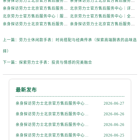
亲身探访劳力士北京官方售后服务中心｜网点地址及官方服务电话（2026年6月最新）
亲身探访劳力士北京官方售后服务中心｜网点地址及售后热线（2026年6月最新）
内蒙古自治区赤峰市红山区哈达街劳力士售后服务中心（需提前预约）
亲身探访劳力士北京官方售后服务中心｜完整地址与联系电话（2026年6月最新）
北京劳力士官方售后服务中心｜详细地址与官方热线权威信息公示（2026年6月最新）
内蒙古自治区鄂尔多斯市东胜区伊金霍洛街劳力士售后服务中心（需提前预约）
北京劳力士官方售后服务中心｜服务热线及详细地址权威信息公示（2026年6月最新）
北京劳力士官方售后服务中心｜全新地址与售后热线权威信息公示（2026年6月最新）
内蒙古自治区呼伦贝尔市海拉尔区中央街劳力士售后服务中心（需提前预约）
亲身探访劳力士北京官方售后服务中心｜热线与地址（2026年6月最新）
亲身探访劳力士北京官方售后服务中心｜最新电话和维修地址（2026年6月最新）
内蒙古自治区通辽市科尔沁区明仁大街劳力士售后服务中心（需提前预约）
内蒙古自治区乌海市海勃湾区人民南路劳力士售后服务中心（需提前预约）
上一篇：
劳力士休闲款手表：时尚搭配与经典传承（探索高端腕表的品味选
内蒙古自治区乌兰察布市集宁区恩和大街劳力士售后服务中心（需提前预约）
择）
内蒙古自治区锡林郭勒盟市锡林浩特市光明街与额尔敦路交叉口劳力士售后服务中心（需提前预约）
下一篇：
探索劳力士手表：投资与情感的完美融合
内蒙古自治区兴安盟市乌兰浩特市兴安大街劳力士售后服务中心（需提前预约）
山西省大同市平城区迎宾街劳力士售后服务中心（需提前预约）
山西省晋城市城区黄华街劳力士售后服务中心（需提前预约）
最新发布
山西省晋中市榆次区顺城街劳力士售后服务中心（需提前预约）
山西省临汾市尧都区解放路劳力士售后服务中心（需提前预约）
亲身探访劳力士北京官方售后服务中心｜全新地址电话一览（2026年7月最新）
2026-06-27
山西省吕梁市离石区永宁中路与建设街交叉口劳力士售后服务中心（需提前预约）
亲身探访劳力士北京官方售后服务中心｜网点地址与售后热线（2026年6月最新）
2026-06-26
山西省朔州市朔城区怡西路与鄯阳西街交汇处劳力士售后服务中心（需提前预约）
亲身探访劳力士北京官方售后服务中心｜网点地址及官方服务电话（2026年6月最新）
2026-06-26
山西省忻州市忻府区和平东街与七一南路交叉口劳力士售后服务中心（需提前预约）
山西省阳泉市郊区平阳东街与新城大道交叉口劳力士售后服务中心（需提前预约）
亲身探访劳力士北京官方售后服务中心｜网点地址及售后热线（2026年6月最新）
2026-06-25