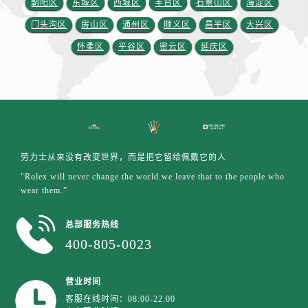
朝阳区
东城区
西城区
丰台区
石景山区
海淀区
江苏省盐城市盐都区世纪大道5号盐城金融城写字楼1号楼16层1604室劳力士售后服务中心（需提前预约）
江苏省扬州市邗江区国展路29号星耀天地写字楼1号楼18层1803室劳力士售后服务中心（需提前预约）
门头沟区
房山区
通州区
顺义区
昌平区
大兴区
江苏省镇江市京口区中山东路劳力士售后服务中心（需提前预约）
怀柔区
平谷区
密云区
延庆区
江西省抚州市临川区赣东大道劳力士售后服务中心（需提前预约）
江西省赣州市章贡区文清路劳力士售后服务中心（需提前预约）
江西省吉安市吉州区井冈山大道劳力士售后服务中心（需提前预约）
江西省景德镇市珠山区珠山中路劳力士售后服务中心（需提前预约）
江西省九江市浔阳区浔阳路劳力士售后服务中心（需提前预约）
劳力士从来没有改变世界，而是把它留给佩戴它的人
江西省南昌市红谷滩新区红谷中大道998号绿地双子塔（中央广场）A1座办公楼14层1407室劳力士售后服务中心（需提前预约）
"Rolex will never change the world.we leave that to the people who
江西省萍乡市安源区萍安北大道与康庄路交叉口劳力士售后服务中心（需提前预约）
wear them.”
江西省上饶市信州区滨江西路劳力士售后服务中心（需提前预约）
江西省新余市渝水区北湖西路劳力士售后服务中心（需提前预约）
总部服务热线
江西省宜春市袁州区中山中路劳力士售后服务中心（需提前预约）
400-805-0023
江西省鹰潭市月湖区胜利东路劳力士售后服务中心（需提前预约）
山东省德州市德城区东风中路劳力士售后服务中心（需提前预约）
营业时间
山东省东营市东营区济南路劳力士售后服务中心（需提前预约）
客服在线时间：08:00-22:00