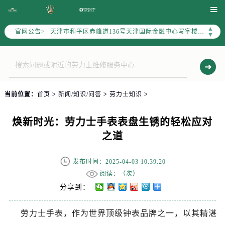
北京市东城区东长安街1号东方广场写字楼W3座6层602室（需提前预约）

北京市朝阳区建国门外大街甲6号华熙国际中心写字楼D座11层1102室（需提前预约）
▲
官网公告>
天津市和平区赤峰道136号天津国际金融中心写字楼26层2603室（需提前预约）
▼
上海市徐汇区虹桥路3号港汇中心写字楼2座37层3705室（需提前预约）
上海市黄浦区南京东路299号宏伊国际广场写字楼8层806室（需提前预约）
南京市秦淮区中山南路1号（新街口）南京中心写字楼22层C1-1室（需提前预约）
常州市新北区龙锦路1590号现代传媒中心写字楼5号楼10层1008室（需提前预约）
当前位置：
首页
>
新闻/知识/问答
>
劳力士知识
>
徐州市鼓楼区淮海东路29号苏宁广场IFC国际金融中心写字楼35层3508室（需提前预约）
扬州市邗江区国展路29号星耀天地写字楼1号楼18层1803室（需提前预约）
焕新时光：劳力士手表表盘生锈的轻松应对
盐城市盐都区世纪大道5号盐城金融城写字楼1号楼16层1604室（需提前预约）
之道
泰州市海陵区永定东路399号置地商务中心东塔写字楼（华润万象城）17层1706室（需提前预约）
宁波市江北区大闸南路500号来福士广场办公楼20层2009室（需提前预约）
发布时间：2025-04-03 10:39:20
杭州市上城区钱江路1366号华润大厦写字楼A座5层503-5室（需提前预约）
阅读：（
次）
金华市金东区东市南街777号金华万达广场写字楼4号楼22层2209室（需提前预约）
分享到：
绍兴市越城区胜利东路379号世茂天际中心写字楼8层805室（需提前预约）
劳力士手表，作为世界顶级钟表品牌之一，以其精湛
嘉兴市南湖区广益路705号嘉兴世界贸易中心写字楼A座13层1304室（需提前预约）