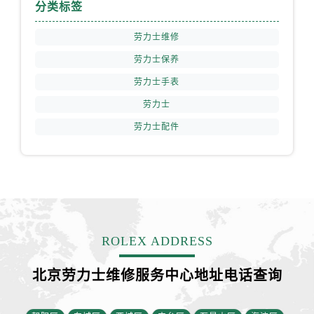
安徽省铜陵市铜官区石城大道劳力士售后服务中心（需提前预约）
分类标签
安徽省芜湖市镜湖区中山路步行街劳力士售后服务中心（需提前预约）
劳力士维修
安徽省宣城市宣州区叠嶂西路劳力士售后服务中心（需提前预约）
劳力士保养
福建省龙岩市新罗区九一南路劳力士售后服务中心（需提前预约）
劳力士手表
福建省南平市建阳区人民西路劳力士售后服务中心（需提前预约）
福建省宁德市蕉城区天湖东路劳力士售后服务中心（需提前预约）
劳力士
福建省莆田市城厢区霞林街道荔华东大道劳力士售后服务中心（需提前预约）
劳力士配件
福建省三明市三元区东乾二路劳力士售后服务中心（需提前预约）
福建省漳州市龙文区步港路劳力士售后服务中心（需提前预约）
江苏省常州市新北区龙锦路1590号现代传媒中心5号楼10层1008室劳力士售后服务中心（需提前预约）
江苏省淮安市清江浦区淮海北路劳力士售后服务中心（需提前预约）
江苏省连云港市海州区通灌北路劳力士售后服务中心（需提前预约）
ROLEX ADDRESS
江苏省南京市秦淮区中山南路1号南京中心22层22-C1-C3室劳力士售后服务中心（需提前预约）
江苏省宿迁市宿城区西湖路劳力士售后服务中心（需提前预约）
北京劳力士维修服务中心地址电话查询
江苏省泰州市海陵区永定东路399号置地商务中心东塔（华润万象城）17层1706室劳力士售后服务中心（需提前预约）
江苏省徐州市鼓楼区淮海东路29号苏宁广场IFC国际金融中心35层3508室劳力士售后服务中心（需提前预约）