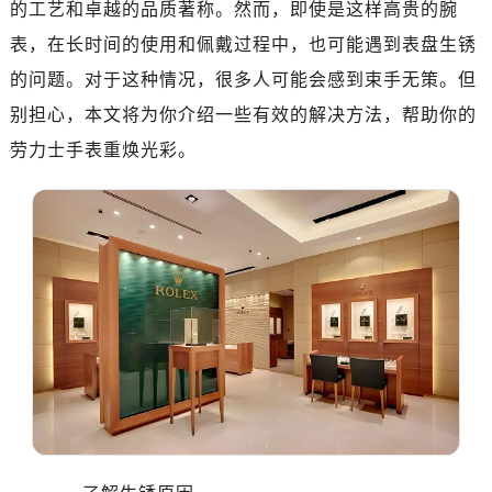
的工艺和卓越的品质著称。然而，即使是这样高贵的腕
南昌市红谷滩新区红谷中大道998号绿地双子塔（中央广场）A1座办公楼14层07室（需提前预约）
济南市历下区经十路11111号华润中心写字楼（万象城）15层1508室（需提前预约）
表，在长时间的使用和佩戴过程中，也可能遇到表盘生锈
广州市天河区天河路230号万菱汇国际中心写字楼A塔7层704室（需提前预约）
的问题。对于这种情况，很多人可能会感到束手无策。但
广州市越秀区环市东路371-375号世界贸易中心大厦南塔写字楼15层07室（需提前预约）
别担心，本文将为你介绍一些有效的解决方法，帮助你的
深圳市罗湖区深南东路5001号华润大厦写字楼17层1701室（需提前预约）
劳力士手表重焕光彩。
惠州市惠城区江北文昌一路7号华贸大厦写字楼1座30层05室（需提前预约）
厦门市思明区湖滨东路95号华润大厦写字楼B座11层1104室（需提前预约）
福州市鼓楼区五四路128-1号恒力城写字楼15层03室（需提前预约）
成都市锦江区人民东路6号SAC东原中心写字楼24层2406B室（需提前预约）
重庆市江北区观音桥步行街2号融恒时代广场写字楼9层902室（需提前预约）
长沙市芙蓉区定王台街道建湘路393号世茂环球金融中心写字楼（芙蓉广场）10层13室（需提前预约）
郑州市二七区铭功路10号华润大厦写字楼29层2905室（需提前预约）
太原市迎泽区解放路15号亨得利名表服务中心（品牌授权店）3层整层（需提前预约）
沈阳市沈河区中街路137号亨得利名表服务中心（品牌授权店）1层整层（需提前预约）
沈阳市沈河区中街路83号亨得利名表服务中心（品牌授权店）1层整层（需提前预约）
乌鲁木齐市天山区红山路26号时代广场（CCMALL）C座17层17-B（需提前预约）