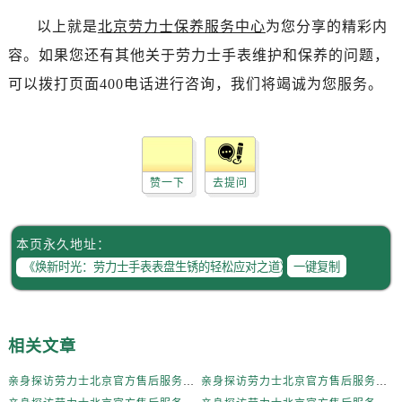
辽宁省抚顺市新抚区东一路劳力士售后服务中心（需提前预约）
以上就是
北京劳力士保养服务中心
为您分享的精彩内
辽宁省阜新市海州区解放大街劳力士售后服务中心（需提前预约）
容。如果您还有其他关于劳力士手表维护和保养的问题，
辽宁省葫芦岛市连山区中央路劳力士售后服务中心（需提前预约）
辽宁省锦州市古塔区中央大街劳力士售后服务中心（需提前预约）
可以拨打页面400电话进行咨询，我们将竭诚为您服务。
辽宁省辽阳市白塔区新运大街劳力士售后服务中心（需提前预约）
辽宁省盘锦市兴隆台区石油大街劳力士售后服务中心（需提前预约）
辽宁省铁岭市银州区南马路劳力士售后服务中心（需提前预约）
辽宁省营口市站前区市府路与渤海大街交叉口劳力士售后服务中心（需提前预约）
赞一下
去提问
辽宁省沈阳市沈河区中街路137号亨得利名表维修授权店1楼劳力士售后服务中心（需提前预约）
辽宁省沈阳市沈河区中街路83号亨得利名表维修授权店1楼劳力士售后服务中心（需提前预约）
本页永久地址：
北京市朝阳区建国门外大街甲6号华熙国际中心D座11层1102室劳力士售后服务中心（需提前预约）
一键复制
北京市东城区东长安街1号王府井东方广场W3座6层602室劳力士售后服务中心（需提前预约）
河北省保定市竞秀区朝阳北大街北国先天下劳力士售后服务中心（需提前预约）
内蒙古自治区阿拉善盟市左旗土尔扈特大街劳力士售后服务中心（需提前预约）
相关文章
内蒙古自治区巴彦淖尔市临河区新华街劳力士售后服务中心（需提前预约）
亲身探访劳力士北京官方售后服务中心｜全新地址电话一览（2026年7月最新）
亲身探访劳力士北京官方售后服务中心｜网点地址与售后热线（2026年6月最新）
内蒙古自治区包头市青山区幸福路甲3号王府井百货名表维修劳力士售后服务中心（需提前预约）