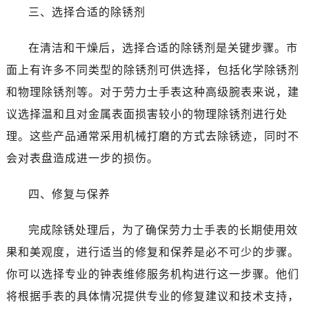
昆明市盘龙区北京路928号同德昆明广场写字楼10层06室（需提前预约）
三、选择合适的除锈剂
石家庄市长安区中山东路39号勒泰中心写字楼B座13层07室（需提前预约）
西安市碑林区南关正街88号华侨城长安国际中心E座6楼10室（需提前预约）
在清洁和干燥后，选择合适的除锈剂是关键步骤。市
海口市龙华区金贸东路5号海口华润大厦B座17层1707室（需提前预约）
面上有许多不同类型的除锈剂可供选择，包括化学除锈剂
唐山市路南区新华东道100号万达广场写字楼A座10层1002室（需提前预约）
和物理除锈剂等。对于劳力士手表这种高级腕表来说，建
台州市椒江区东海大道1800号腾达中心东1幢20楼2002室（需提前预约）
议选择温和且对金属表面损害较小的物理除锈剂进行处
内蒙古自治区呼和浩特市玉泉区大学西街70号华润万象城写字楼（鄂尔多斯大厦）23层2326室（需提前预约）
理。这些产品通常采用机械打磨的方式去除锈迹，同时不
甘肃省兰州市七里河区西津西路16号兰州中心写字楼21层2102室（需提前预约）
会对表盘造成进一步的损伤。
黑龙江省大庆市萨尔图区会战大街劳力士售后服务中心（需提前预约）
黑龙江省鹤岗市向阳区红军路劳力士售后服务中心（需提前预约）
四、修复与保养
黑龙江省黑河市爱辉区中央街劳力士售后服务中心（需提前预约）
黑龙江省鸡西市鸡冠区红军路劳力士售后服务中心（需提前预约）
完成除锈处理后，为了确保劳力士手表的长期使用效
黑龙江省佳木斯市向阳区长安路劳力士售后服务中心（需提前预约）
果和美观度，进行适当的修复和保养是必不可少的步骤。
黑龙江省牡丹江市东安区太平路劳力士售后服务中心（需提前预约）
你可以选择专业的钟表维修服务机构进行这一步骤。他们
黑龙江省七台河市桃山区大同街劳力士售后服务中心（需提前预约）
黑龙江省齐齐哈尔市龙沙区龙华路劳力士售后服务中心（需提前预约）
将根据手表的具体情况提供专业的修复建议和技术支持，