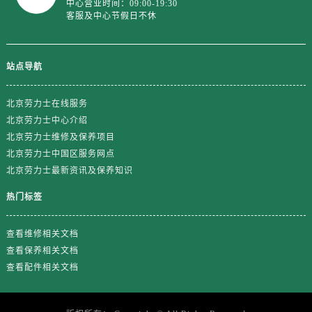
中心营业时间：09:00-19:30
山东省济南市历下区经十路11111号华润中心写字楼（万象城）15层1508室劳力士售后服务中心（需提前预约）
客服及中心节假日不休
山东省济宁市任城区太白楼路劳力士售后服务中心（需提前预约）
山东省莱芜市文化南路8号银座商城名表维修一楼名表维修劳力士售后服务中心（需提前预约）
山东省临沂市兰山区解放路劳力士售后服务中心（需提前预约）
站点导航
山东省日照市东港区烟台路劳力士售后服务中心（需提前预约）
山东省泰安市泰山区财源街道泰山大街劳力士售后服务中心（需提前预约）
北京劳力士在线服务
北京劳力士中心介绍
山东省威海市环翠区新威海路89号振华商厦一楼名表维修劳力士售后服务中心（需提前预约）
北京劳力士维修及保养项目
山东省潍坊市奎文区东风东街劳力士售后服务中心（需提前预约）
北京劳力士中国区服务网点
山东省枣庄市滕州市北辛路与善国路交叉口劳力士售后服务中心（需提前预约）
北京劳力士最新资讯及保养知识
山东省淄博市张店区金晶大道劳力士售后服务中心（需提前预约）
热门标签
上海市黄浦区南京东路299号宏伊国际广场写字楼8层806室劳力士售后服务中心（需提前预约）
上海市徐汇区虹桥路3号港汇中心2座37层3705室劳力士售后服务中心（需提前预约）
查看维修相关文档
浙江省杭州市上城区钱江路1366号华润大厦A座5层503-5室劳力士售后服务中心（需提前预约）
查看保养相关文档
浙江省湖州市吴兴区劳动路劳力士售后服务中心（需提前预约）
查看配件相关文档
浙江省嘉兴市南湖区广益路705号嘉兴世界贸易中心A座13层1304室劳力士售后服务中心（需提前预约）
浙江省金华市金东区东市南街777号金华万达广场4号楼22楼2209室劳力士售后服务中心（需提前预约）