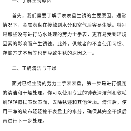
一、了解生锈原因
温州市鹿城区锦绣路1067号置信广场10层1015室（需提前预约）
哈尔滨市道里区友谊西路600号富力中心T2座写字楼29层03室（需提前预约）
首先，我们需要了解手表表盘生锈的主要原因。通常
大连市中山区人民路15号国际金融大厦7层G室（需提前预约）
情况下，金属表盘在接触到水分和空气后容易生锈。特别
佛山市禅城区季华五路57号万科金融中心C座12层1205室（需提前预约）
是那些没有进行防水处理的劳力士手表，更容易受到环境
东莞市东城街道鸿福东路1号民盈国贸中心T1写字楼9层907室（需提前预约）
无锡市梁溪区人民中路139号恒隆广场写字楼1座11层1104室（需提前预约）
因素的影响而产生锈蚀。此外，佩戴者的不当使用习惯、
南通市崇川区工农路57号圆融广场写字楼16层1603室（需提前预约）
存储方式不当等也是导致生锈的原因之一。
苏州市苏州工业园区星港街199号苏州中心办公楼C座22层08室（需提前预约）
武汉市江汉区解放大道686号世界贸易大厦38层09室（需提前预约）
二、正确清洁与干燥
南宁市青秀区金湖路59号地王大厦12楼1224室（需提前预约）
面对已经生锈的劳力士手表表盘，第一步是进行彻底
合肥市蜀山区潜山路111号万象城华润大厦B座12楼03室（需提前预约）
泉州市丰泽区宝洲路729号浦西万达中心写字楼A座7楼709室（需提前预约）
的清洁和干燥处理。你可以使用专业的钟表清洁剂和软毛
青岛市南区山东路6号华润大厦B座22层04室（需提前预约）
刷轻轻擦拭表盘表面，去除锈迹和其他污垢。清洁后，使
烟台市芝罘区胜利路139号万达金融中心A座907室（需提前预约）
用干净的软布轻轻擦干表盘上的水分，确保其完全干燥后
长春市朝阳区西安大路727号中银大厦A座(旺进大厦)18层09室（需提前预约）
再进行下一步处理。
贵阳市南明区都司高架桥路33号亨特国际金融中心14楼14D（需提前预约）