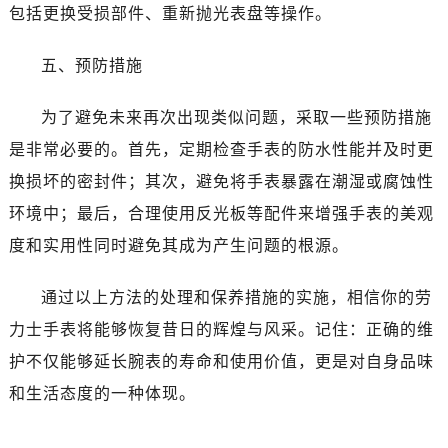
黑龙江省双鸭山市尖山区新兴大街劳力士售后服务中心（需提前预约）
包括更换受损部件、重新抛光表盘等操作。
黑龙江省绥化市北林区新华街与康庄路交叉口劳力士售后服务中心（需提前预约）
黑龙江省伊春市伊美区通河路劳力士售后服务中心（需提前预约）
五、预防措施
吉林省白城市洮北区明仁南街劳力士售后服务中心（需提前预约）
为了避免未来再次出现类似问题，采取一些预防措施
吉林省白山市浑江区浑江大街劳力士售后服务中心（需提前预约）
吉林省吉林市船营区河南街劳力士售后服务中心（需提前预约）
是非常必要的。首先，定期检查手表的防水性能并及时更
吉林省辽源市龙山区人民大街劳力士售后服务中心（需提前预约）
换损坏的密封件；其次，避免将手表暴露在潮湿或腐蚀性
吉林省梅河口市新华街道梅河大街劳力士售后服务中心（需提前预约）
环境中；最后，合理使用反光板等配件来增强手表的美观
吉林省四平市铁东区紫气大路与南九经街交汇处劳力士售后服务中心（需提前预约）
度和实用性同时避免其成为产生问题的根源。
吉林省松原市宁江区五环大街劳力士售后服务中心（需提前预约）
吉林省通化市东昌区环通乡江南大街劳力士售后服务中心（需提前预约）
通过以上方法的处理和保养措施的实施，相信你的劳
吉林省延边市延吉市解放路劳力士售后服务中心（需提前预约）
力士手表将能够恢复昔日的辉煌与风采。记住：正确的维
辽宁省鞍山市铁东区站前街劳力士售后服务中心（需提前预约）
护不仅能够延长腕表的寿命和使用价值，更是对自身品味
辽宁省本溪市平山区胜利路劳力士售后服务中心（需提前预约）
和生活态度的一种体现。
辽宁省朝阳市双塔区新华路劳力士售后服务中心（需提前预约）
辽宁省丹东市振兴区七经街劳力士售后服务中心（需提前预约）