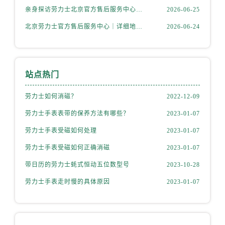
山西省运城市盐湖区河东街劳力士售后服务中心（需提前预约）
亲身探访劳力士北京官方售后服务中心｜完整地址与联系电话（2026年6月最新）
2026-06-25
山西省长治市潞州区英雄中路劳力士售后服务中心（需提前预约）
北京劳力士官方售后服务中心｜详细地址与官方热线权威信息公示（2026年6月最新）
2026-06-24
山西省太原市迎泽区迎泽街道解放路15号亨得利名表维修授权店3楼劳力士售后服务中心（需提前预约）
天津市和平区赤峰道136号天津国际金融中心26层2603室劳力士售后服务中心（需提前预约）
安徽省安庆市迎江区人民路劳力士售后服务中心（需提前预约）
站点热门
安徽省蚌埠市蚌山区淮河路劳力士售后服务中心（需提前预约）
安徽省亳州市谯城区魏武大道劳力士售后服务中心（需提前预约）
劳力士如何消磁？
2022-12-09
安徽省池州市贵池区长江路劳力士售后服务中心（需提前预约）
劳力士手表表带的保养方法有哪些？
2023-01-07
安徽省滁州市琅琊区南谯北路劳力士售后服务中心（需提前预约）
安徽省阜阳市颍州区颍州北路劳力士售后服务中心（需提前预约）
劳力士手表受磁如何处理
2023-01-07
安徽省淮北市相山区淮海路劳力士售后服务中心（需提前预约）
劳力士手表受磁如何正确消磁
2023-01-07
安徽省淮南市田家庵区国庆中路劳力士售后服务中心（需提前预约）
带日历的劳力士蚝式恒动五位数型号
2023-10-28
安徽省黄山市屯溪区黄山西路劳力士售后服务中心（需提前预约）
劳力士手表走时慢的具体原因
2023-01-07
安徽省六安市金安区解放中路劳力士售后服务中心（需提前预约）
安徽省马鞍山市雨山区湖南西路劳力士售后服务中心（需提前预约）
安徽省宿州市埇桥区人民中路劳力士售后服务中心（需提前预约）