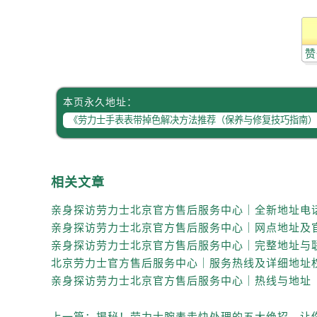
辽宁省辽阳市白塔区新运大街劳力士
辽宁省盘锦市兴隆台区石油大街劳力
辽宁省铁岭市银州区南马路劳力士售
赞
辽宁省营口市站前区市府路与渤海大
辽宁省沈阳市沈河区中街路137号亨
本页永久地址：
辽宁省沈阳市沈河区中街路83号亨
北京市朝阳区建国门外大街甲6号华熙
北京市东城区东长安街1号王府井东方
河北省保定市竞秀区朝阳北大街北国
相关文章
内蒙古自治区阿拉善盟市左旗土尔扈
内蒙古自治区巴彦淖尔市临河区新华
内蒙古自治区包头市青山区幸福路甲
内蒙古自治区赤峰市红山区哈达街劳
内蒙古自治区鄂尔多斯市东胜区伊金
内蒙古自治区呼伦贝尔市海拉尔区中
内蒙古自治区通辽市科尔沁区明仁大