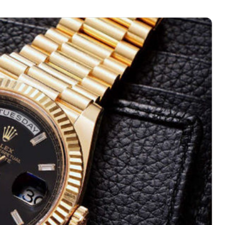
厦写字楼17层1701室（需提前预约）
厦写字楼1座30层05室（需提前预约）
字楼B座11层1104室（需提前预约）
写字楼15层03室（需提前预约）
心写字楼24层2406B室（需提前预约）
代广场写字楼9层902室（需提前预约）
号世茂环球金融中心写字楼（芙蓉广场）10层13室（需提前预约
楼29层2905室（需提前预约）
表服务中心（品牌授权店）3层整层（需提前预约）
表服务中心（品牌授权店）1层整层（需提前预约）
表服务中心（品牌授权店）1层整层（需提前预约）
（CCMALL）C座17层17-B（需提前预约）
10层1015室（需提前预约）
心T2座写字楼29层03室（需提前预约）
厦7层G室（需提前预约）
心C座12层1205室（需提前预约）