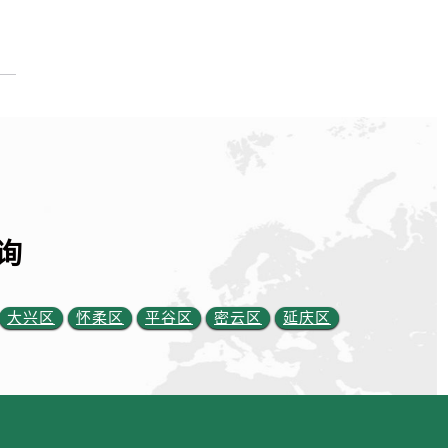
询
大兴区
怀柔区
平谷区
密云区
延庆区
约）