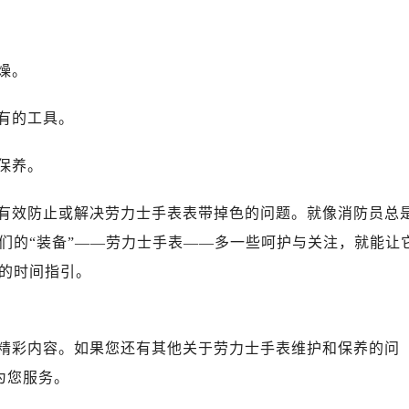
售后服务中心（需提前预约）
后服务中心（需提前预约）
售后服务中心（需提前预约）
燥。
力士售后服务中心（需提前预约）
经街交汇处劳力士售后服务中心（需提前预约）
有的工具。
售后服务中心（需提前预约）
劳力士售后服务中心（需提前预约）
保养。
后服务中心（需提前预约）
后服务中心（需提前预约）
有效防止或解决劳力士手表表带掉色的问题。就像消防员总
后服务中心（需提前预约）
们的“装备”——劳力士手表——多一些呵护与关注，就能让
后服务中心（需提前预约）
的时间指引。
后服务中心（需提前预约）
后服务中心（需提前预约）
售后服务中心（需提前预约）
精彩内容。如果您还有其他关于劳力士手表维护和保养的问
售后服务中心（需提前预约）
为您服务。
售后服务中心（需提前预约）