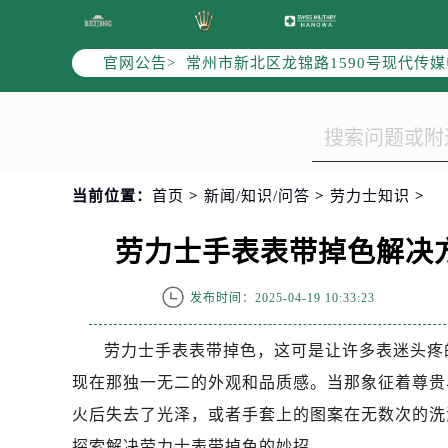
上海市黄浦区南京东路299号宏伊国
南京市秦淮区中山南路1号（新街口）
官网公告>
常州市新北区龙锦路1590号现代传媒
徐州市鼓楼区淮海东路29号苏宁广场I
扬州市邗江区国展路29号星耀天地写字
盐城市盐都区世纪大道5号盐城金融城写
泰州市海陵区永定东路399号置地商
当前位置：
首页
>
新闻/知识/问答
>
劳力士知识
>
宁波市江北区大闸南路500号来福士广
杭州市上城区钱江路1366号华润大厦
劳力士手表表带掉色解决
金华市金东区东市南街777号金华万达
绍兴市越城区胜利东路379号世茂天
发布时间：2025-04-19 10:33:23
嘉兴市南湖区广益路705号嘉兴世界贸
南昌市红谷滩新区红谷中大道998号
劳力士手表表带掉色，这可是让许多表迷头疼
济南市历下区经十路11111号华润中
现在那独一无二的外观和品质感。当那象征着尊贵
广州市天河区天河路230号万菱汇国
火后失去了光泽，或者手套上的图案在无数次的洗
广州市越秀区环市东路371-375号
探索解决劳力士表带掉色的妙招。