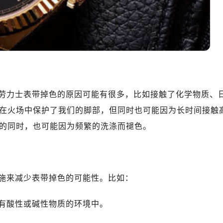
中心T1写字楼9层907室（需提前预约）
写字楼1座11层1104室（需提前预约）
楼16层1603室（需提前预约）
中心办公楼C座22层08室（需提前预约）
大厦38层09室（需提前预约）
楼1224室（需提前预约）
大厦B座12楼03室（需提前预约）
劳力士表带掉色的原因可能有很多，比如接触了化学物质、
心写字楼A座7楼709室（需提前预约）
在火场中保护了我们的脚部，但同时也可能因为长时间接触
2层04室（需提前预约）
的同时，也可能因为频繁的洗涤而褪色。
心A座907室（需提前预约）
A座(旺进大厦)18层09室（需提前预约）
国际金融中心14楼14D（需提前预约）
广场写字楼10层06室（需提前预约）
施来减少表带掉色的可能性。比如：
心写字楼B座13层07室（需提前预约）
安国际中心E座6楼10室（需提前预约）
有酸性或碱性物质的环境中。
B座17层1707室（需提前预约）