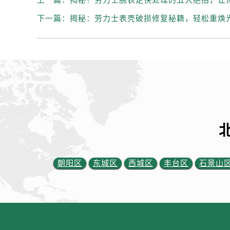
上一篇：
揭秘！劳力士腕表走快处理的五大绝招，让
内蒙古自治区乌海市海勃湾区人民南
内蒙古自治区乌兰察布市集宁区恩和
下一篇：
揭秘：劳力士表壳破损修复秘籍，轻松重焕
内蒙古自治区锡林郭勒盟市锡林浩特
内蒙古自治区兴安盟市乌兰浩特市兴
山西省大同市平城区迎宾街劳力士售
山西省晋城市城区黄华街劳力士售后
山西省晋中市榆次区顺城街劳力士售
山西省临汾市尧都区解放路劳力士售
山西省吕梁市离石区永宁中路与建设
山西省朔州市朔城区怡西路与鄯阳西
山西省忻州市忻府区和平东街与七一
山西省阳泉市郊区平阳东街与新城大
朝阳区
东城区
西城区
丰台区
石景山
山西省运城市盐湖区河东街劳力士售
山西省长治市潞州区英雄中路劳力士
山西省太原市迎泽区迎泽街道解放路
天津市和平区赤峰道136号天津国际