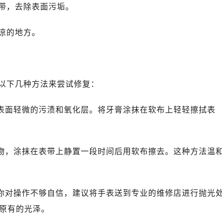
写字楼A座10层1002室（需提前预约）
带，去除表面污垢。
心东1幢20楼2002室（需提前预约）
街70号华润万象城写字楼（鄂尔多斯大厦）23层2326室（需
凉的地方。
州中心写字楼21层2102室（需提前预约）
力士售后服务中心（需提前预约）
售后服务中心（需提前预约）
以下几种方法来尝试修复：
售后服务中心（需提前预约）
售后服务中心（需提前预约）
除表面轻微的污渍和氧化层。将牙膏涂抹在软布上轻轻擦拭表
士售后服务中心（需提前预约）
士售后服务中心（需提前预约）
士售后服务中心（需提前预约）
状物，涂抹在表带上静置一段时间后用软布擦去。这种方法温
力士售后服务中心（需提前预约）
力士售后服务中心（需提前预约）
路交叉口劳力士售后服务中心（需提前预约）
者你对操作不够自信，建议将手表送到专业的维修店进行抛光
售后服务中心（需提前预约）
原有的光泽。
售后服务中心（需提前预约）