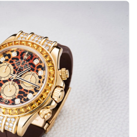
心写字楼24层2406B室（需提前预约）
代广场写字楼9层902室（需提前预约）
号世茂环球金融中心写字楼（芙蓉广场）10层13室（需提前预约
楼29层2905室（需提前预约）
表服务中心（品牌授权店）3层整层（需提前预约）
表服务中心（品牌授权店）1层整层（需提前预约）
表服务中心（品牌授权店）1层整层（需提前预约）
（CCMALL）C座17层17-B（需提前预约）
10层1015室（需提前预约）
心T2座写字楼29层03室（需提前预约）
厦7层G室（需提前预约）
心C座12层1205室（需提前预约）
中心T1写字楼9层907室（需提前预约）
写字楼1座11层1104室（需提前预约）
楼16层1603室（需提前预约）
中心办公楼C座22层08室（需提前预约）