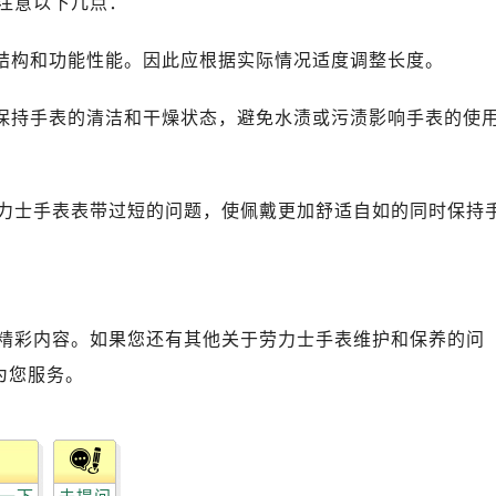
注意以下几点：
经街交汇处劳力士售后服务中心（需提前预约）
售后服务中心（需提前预约）
的结构和功能性能。因此应根据实际情况适度调整长度。
劳力士售后服务中心（需提前预约）
后服务中心（需提前预约）
要保持手表的清洁和干燥状态，避免水渍或污渍影响手表的使
后服务中心（需提前预约）
后服务中心（需提前预约）
后服务中心（需提前预约）
力士手表表带过短的问题，使佩戴更加舒适自如的同时保持
后服务中心（需提前预约）
后服务中心（需提前预约）
售后服务中心（需提前预约）
售后服务中心（需提前预约）
精彩内容。如果您还有其他关于劳力士手表维护和保养的问
售后服务中心（需提前预约）
为您服务。
售后服务中心（需提前预约）
士售后服务中心（需提前预约）
后服务中心（需提前预约）
街交叉口劳力士售后服务中心（需提前预约）