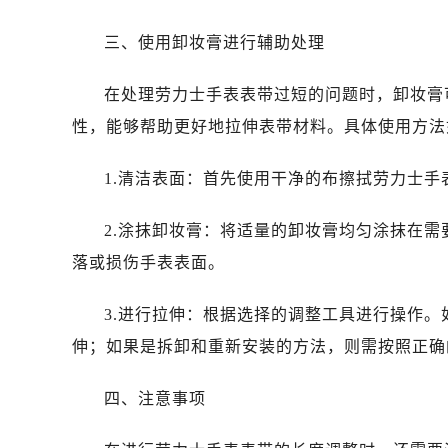
黑龙江省大庆市萨尔图区会战大街劳
黑龙江省鹤岗市向阳区红军路劳力士
三、使用卸妆膏进行辅助处理
黑龙江省黑河市爱辉区中央街劳力士
黑龙江省鸡西市鸡冠区红军路劳力士
在处理劳力士手表表带过短的问题时，卸妆膏
黑龙江省佳木斯市向阳区长安路劳力
性，能够帮助更好地拉伸表带材料。具体使用方法
黑龙江省牡丹江市东安区太平路劳力
黑龙江省七台河市桃山区大同街劳力
1.清洁表面：首先使用干净的布擦拭劳力士
黑龙江省齐齐哈尔市龙沙区龙华路劳
2.涂抹卸妆膏：将适量的卸妆膏均匀涂抹在
黑龙江省双鸭山市尖山区新兴大街劳
黑龙江省绥化市北林区新华街与康庄
落或损伤手表表面。
黑龙江省伊春市伊美区通河路劳力士
3.进行拉伸：根据选择的调整工具进行操作
吉林省白城市洮北区明仁南街劳力士
吉林省白山市浑江区浑江大街劳力士
伸；如果是拆卸和重新安装的方法，则需按照正确
吉林省吉林市船营区河南街劳力士售
四、注意事项
吉林省辽源市龙山区人民大街劳力士
吉林省梅河口市新华街道梅河大街劳