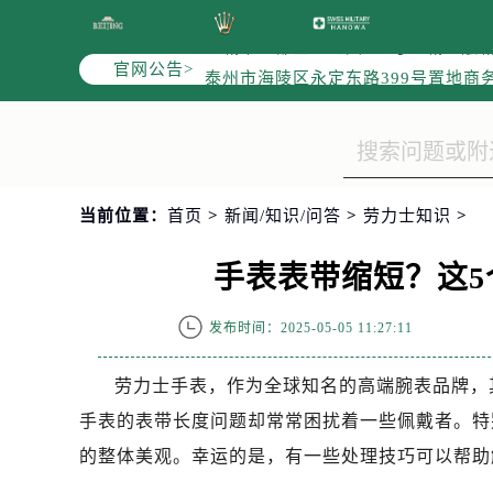
扬州市邗江区国展路29号星耀天地写字
盐城市盐都区世纪大道5号盐城金融城写
官网公告>
泰州市海陵区永定东路399号置地商
宁波市江北区大闸南路500号来福士广
杭州市上城区钱江路1366号华润大厦
金华市金东区东市南街777号金华万达
绍兴市越城区胜利东路379号世茂天
当前位置：
首页
>
新闻/知识/问答
>
劳力士知识
>
嘉兴市南湖区广益路705号嘉兴世界贸
南昌市红谷滩新区红谷中大道998号
手表表带缩短？这
济南市历下区经十路11111号华润中
广州市天河区天河路230号万菱汇国
发布时间：2025-05-05 11:27:11
广州市越秀区环市东路371-375号
深圳市罗湖区深南东路5001号华润大
劳力士手表，作为全球知名的高端腕表品牌，
惠州市惠城区江北文昌一路7号华贸大
手表的表带长度问题却常常困扰着一些佩戴者。特
厦门市思明区湖滨东路95号华润大厦写
的整体美观。幸运的是，有一些处理技巧可以帮助
福州市鼓楼区五四路128-1号恒力城