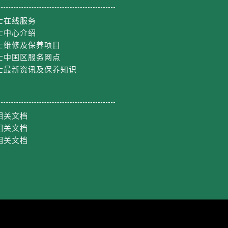
士在线服务
士中心介绍
士维修及保养项目
士中国区服务网点
士最新资讯及保养知识
相关文档
相关文档
相关文档