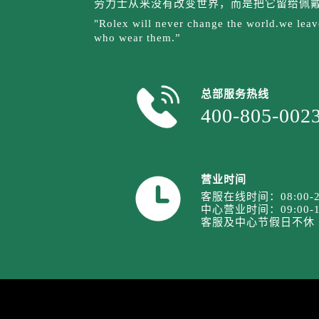
劳力士从来没有改变世界，而是把它留给佩
安徽省滁州市琅琊区南谯北路劳力士
"Rolex will never change the world.we leave
安徽省阜阳市颍州区颍州北路劳力士
who wear them.”
安徽省淮北市相山区淮海路劳力士售
安徽省淮南市田家庵区国庆中路劳力
安徽省黄山市屯溪区黄山西路劳力士
总部服务热线
安徽省六安市金安区解放中路劳力士
400-805-002
安徽省马鞍山市雨山区湖南西路劳力
安徽省宿州市埇桥区人民中路劳力士
安徽省铜陵市铜官区石城大道劳力士
营业时间
安徽省芜湖市镜湖区中山路步行街劳
客服在线时间：08:00-2
安徽省宣城市宣州区叠嶂西路劳力士
中心营业时间：09:00-1
客服及中心节假日不休
福建省龙岩市新罗区九一南路劳力士
福建省南平市建阳区人民西路劳力士
福建省宁德市蕉城区天湖东路劳力士
福建省莆田市城厢区霞林街道荔华东
福建省三明市三元区东乾二路劳力士