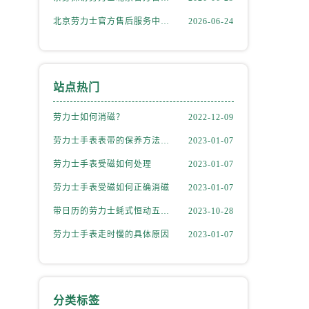
北京劳力士官方售后服务中心｜详细地址与官方热线权威信息公示（2026年6月最新）
2026-06-24
）
站点热门
劳力士如何消磁？
2022-12-09
劳力士手表表带的保养方法有哪些？
2023-01-07
劳力士手表受磁如何处理
2023-01-07
劳力士手表受磁如何正确消磁
2023-01-07
带日历的劳力士蚝式恒动五位数型号
2023-10-28
劳力士手表走时慢的具体原因
2023-01-07
分类标签