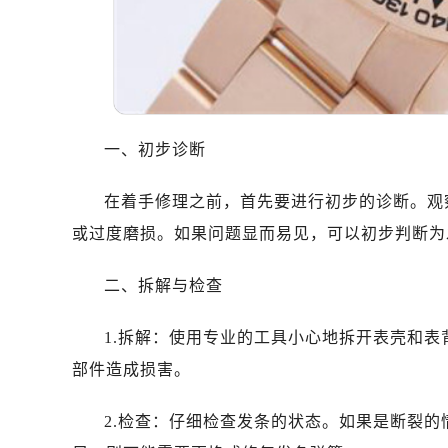
东莞市东城街道鸿福东路1号民盈国贸
无锡市梁溪区人民中路139号恒隆广场
南通市崇川区工农路57号圆融广场写字
苏州市苏州工业园区星港街199号苏州
武汉市江汉区解放大道686号世界贸易
南宁市青秀区金湖路59号地王大厦12
一、初步诊断
合肥市蜀山区潜山路111号万象城华润
在着手修理之前，首先要进行初步的诊断。观
泉州市丰泽区宝洲路729号浦西万达中
青岛市南区山东路6号华润大厦B座2
或过度磨损。如果问题显而易见，可以初步判断为
烟台市芝罘区胜利路139号万达金融中
二、拆解与检查
长春市朝阳区西安大路727号中银大厦
贵阳市南明区都司高架桥路33号亨特
1.拆解：使用专业的工具小心地拆开表壳和
昆明市盘龙区北京路928号同德昆明
部件造成损害。
石家庄市长安区中山东路39号勒泰中
西安市碑林区南关正街88号华侨城长
2.检查：仔细检查发条的状态。如果是断裂
海口市龙华区金贸东路5号海口华润大厦