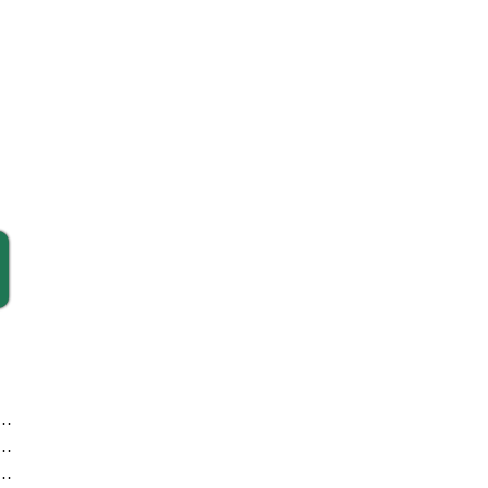
方售后服务中心｜网点地址与售后热线（2026年6月最新）
方售后服务中心｜网点地址及售后热线（2026年6月最新）
务中心｜详细地址与官方热线权威信息公示（2026年6月最新）