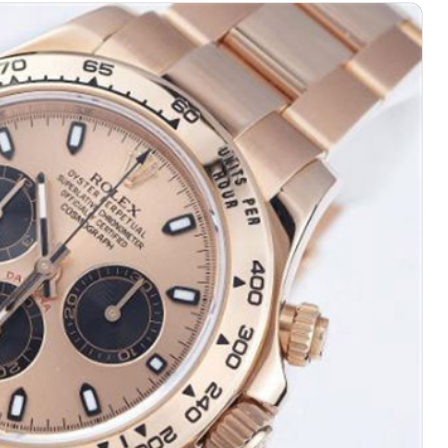
厦写字楼17层1701室（需提前预约）
厦写字楼1座30层05室（需提前预约）
字楼B座11层1104室（需提前预约）
写字楼15层03室（需提前预约）
心写字楼24层2406B室（需提前预约）
代广场写字楼9层902室（需提前预约）
号世茂环球金融中心写字楼（芙蓉广场）10层13室（需提前预约
楼29层2905室（需提前预约）
表服务中心（品牌授权店）3层整层（需提前预约）
表服务中心（品牌授权店）1层整层（需提前预约）
表服务中心（品牌授权店）1层整层（需提前预约）
（CCMALL）C座17层17-B（需提前预约）
10层1015室（需提前预约）
心T2座写字楼29层03室（需提前预约）
厦7层G室（需提前预约）
心C座12层1205室（需提前预约）