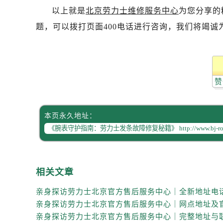
辽宁省辽阳市白塔区新运大街劳力士
以上就是
北京劳力士维修服务中心
为您分享的
辽宁省盘锦市兴隆台区石油大街劳力
题，可以拨打页面400电话进行咨询，我们将竭诚
辽宁省铁岭市银州区南马路劳力士售
辽宁省营口市站前区市府路与渤海大
辽宁省沈阳市沈河区中街路137号亨
辽宁省沈阳市沈河区中街路83号亨
赞
北京市朝阳区建国门外大街甲6号华熙
北京市东城区东长安街1号王府井东方
河北省保定市竞秀区朝阳北大街北国
本页永久地址：
内蒙古自治区阿拉善盟市左旗土尔扈
内蒙古自治区巴彦淖尔市临河区新华
内蒙古自治区包头市青山区幸福路甲
内蒙古自治区赤峰市红山区哈达街劳
相关文章
内蒙古自治区鄂尔多斯市东胜区伊金
内蒙古自治区呼伦贝尔市海拉尔区中
内蒙古自治区通辽市科尔沁区明仁大