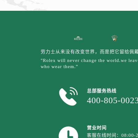
安徽省安庆市迎江区人民路劳力士售
安徽省蚌埠市蚌山区淮河路劳力士售
安徽省亳州市谯城区魏武大道劳力士
安徽省池州市贵池区长江路劳力士售
安徽省滁州市琅琊区南谯北路劳力士
安徽省阜阳市颍州区颍州北路劳力士
劳力士从来没有改变世界，而是把它留给佩
安徽省淮北市相山区淮海路劳力士售
"Rolex will never change the world.we leave
安徽省淮南市田家庵区国庆中路劳力
who wear them.”
安徽省黄山市屯溪区黄山西路劳力士
安徽省六安市金安区解放中路劳力士
安徽省马鞍山市雨山区湖南西路劳力
总部服务热线
安徽省宿州市埇桥区人民中路劳力士
400-805-002
安徽省铜陵市铜官区石城大道劳力士
安徽省芜湖市镜湖区中山路步行街劳
安徽省宣城市宣州区叠嶂西路劳力士
营业时间
福建省龙岩市新罗区九一南路劳力士
客服在线时间：08:00-2