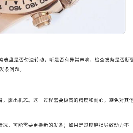
中心T1写字楼9层907室（需提前预约）
写字楼1座11层1104室（需提前预约）
楼16层1603室（需提前预约）
中心办公楼C座22层08室（需提前预约）
大厦38层09室（需提前预约）
楼1224室（需提前预约）
大厦B座12楼03室（需提前预约）
察表盘是否匀速转动，听是否有异常声响，检查发条是否断
心写字楼A座7楼709室（需提前预约）
2层04室（需提前预约）
发条问题。
心A座907室（需提前预约）
A座(旺进大厦)18层09室（需提前预约）
国际金融中心14楼14D（需提前预约）
表背，露出机芯。这一过程需要极高的精度和耐心，避免对其
广场写字楼10层06室（需提前预约）
心写字楼B座13层07室（需提前预约）
安国际中心E座6楼10室（需提前预约）
的情况，可能需要更换新的发条；如果是过度磨损导致动力不
B座17层1707室（需提前预约）