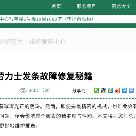
际广场写字楼8层806室（需提前预约）
首页
服务项目
网点大全
南京中心写字楼22层C1-1室（需提前预约）
中心写字楼5号楼10层1008室（需提前预约）
FC国际金融中心写字楼35层3508室（需提前预约）
楼1号楼18层1803室（需提前预约）
字楼1号楼16层1604室（需提前预约）
务中心东塔写字楼（华润万象城）17层1706室（需提前预约）
场办公楼20层2009室（需提前预约）
写字楼A座5层503-5室（需提前预约）
劳力士发条故障修复秘籍
广场写字楼4号楼22层2209室（需提前预约）
际中心写字楼8层805室（需提前预约）
阅读：（
次）
分享到：
易中心写字楼A座13层1304室（需提前预约）
绿地双子塔（中央广场）A1座办公楼14层07室（需提前预约）
着璀璨光芒的明珠。然而，即便是最精密的机械，也难免会
心写字楼（万象城）15层1508室（需提前预约）
问题，便会影响整个腕表的精准度与性能。本文将为您汇总
际中心写字楼A塔7层704室（需提前预约）
更好地维护爱表。
世界贸易中心大厦南塔写字楼15层07室（需提前预约）