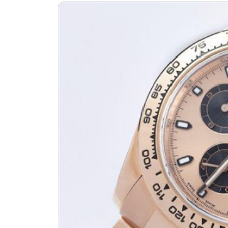
深圳市罗湖区深南东路5001号华润大
惠州市惠城区江北文昌一路7号华贸大
厦门市思明区湖滨东路95号华润大厦写
福州市鼓楼区五四路128-1号恒力城
成都市锦江区人民东路6号SAC东原中
重庆市江北区观音桥步行街2号融恒时
长沙市芙蓉区定王台街道建湘路393
郑州市二七区铭功路10号华润大厦写字
太原市迎泽区解放路15号亨得利名
沈阳市沈河区中街路137号亨得利名
沈阳市沈河区中街路83号亨得利名
乌鲁木齐市天山区红山路26号时代广场
温州市鹿城区锦绣路1067号置信广场
哈尔滨市道里区友谊西路600号富力中
大连市中山区人民路15号国际金融大
佛山市禅城区季华五路57号万科金融中