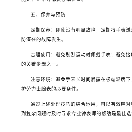
吉林省白山市浑江区浑江大街劳力士
吉林省吉林市船营区河南街劳力士售
五、保养与预防
吉林省辽源市龙山区人民大街劳力士
吉林省梅河口市新华街道梅河大街劳
定期保养：即使没有明显故障，定期将手表送
吉林省四平市铁东区紫气大路与南九
防潜在的故障发生。
吉林省松原市宁江区五环大街劳力士
吉林省通化市东昌区环通乡江南大街
合理使用：避免剧烈运动时佩戴手表；避免接
吉林省延边市延吉市解放路劳力士售
的关键步骤之一。
辽宁省鞍山市铁东区站前街劳力士售
辽宁省本溪市平山区胜利路劳力士售
注意环境：避免手表长时间暴露在极端温度下
辽宁省朝阳市双塔区新华路劳力士售
护劳力士腕表的必要条件。
辽宁省丹东市振兴区七经街劳力士售
辽宁省抚顺市新抚区东一路劳力士售
通过上述处理技巧的综合运用，可以有效应对
辽宁省阜新市海州区解放大街劳力士
到复杂问题时及时寻求专业钟表师的帮助是最佳选
辽宁省葫芦岛市连山区中央路劳力士
辽宁省锦州市古塔区中央大街劳力士