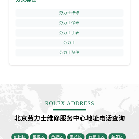
福建省南平市建阳区人民西路劳力士售后服务中心（需提前预约）
福建省宁德市蕉城区天湖东路劳力士售后服务中心（需提前预约）
劳力士维修
福建省莆田市城厢区霞林街道荔华东大道劳力士售后服务中心（需提前预约）
劳力士保养
福建省三明市三元区东乾二路劳力士售后服务中心（需提前预约）
劳力士手表
福建省漳州市龙文区步港路劳力士售后服务中心（需提前预约）
劳力士
江苏省常州市新北区龙锦路1590号现代传媒中心5号楼10层1008室劳力士售后服务中心（需提前预约）
劳力士配件
江苏省淮安市清江浦区淮海北路劳力士售后服务中心（需提前预约）
江苏省连云港市海州区通灌北路劳力士售后服务中心（需提前预约）
江苏省南京市秦淮区中山南路1号南京中心22层22-C1-C3室劳力士售后服务中心（需提前预约）
江苏省宿迁市宿城区西湖路劳力士售后服务中心（需提前预约）
江苏省泰州市海陵区永定东路399号置地商务中心东塔（华润万象城）17层1706室劳力士售后服务中心（需提前预约）
江苏省徐州市鼓楼区淮海东路29号苏宁广场IFC国际金融中心35层3508室劳力士售后服务中心（需提前预约）
ROLEX ADDRESS
江苏省盐城市盐都区世纪大道5号盐城金融城写字楼1号楼16层1604室劳力士售后服务中心（需提前预约）
江苏省扬州市邗江区国展路29号星耀天地写字楼1号楼18层1803室劳力士售后服务中心（需提前预约）
北京劳力士维修服务中心地址电话查询
江苏省镇江市京口区中山东路劳力士售后服务中心（需提前预约）
江西省抚州市临川区赣东大道劳力士售后服务中心（需提前预约）
朝阳区
东城区
西城区
丰台区
石景山区
海淀区