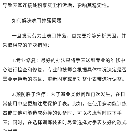
唐山市路南区新华东道100号万达广场写字楼A座10层1002室（需提前预约）
导致表耳连接处积聚灰尘和污垢，影响其稳定性。
台州市椒江区东海大道1800号腾达中心东1幢20楼2002室（需提前预约）
内蒙古自治区呼和浩特市玉泉区大学西街70号华润万象城写字楼（鄂尔多斯大厦）23层2326室（需提前预约）
如何解决表耳掉落问题
甘肃省兰州市七里河区西津西路16号兰州中心写字楼21层2102室（需提前预约）
黑龙江省大庆市萨尔图区会战大街劳力士售后服务中心（需提前预约）
一旦发现劳力士表耳掉落，首先要冷静分析原因，并
黑龙江省鹤岗市向阳区红军路劳力士售后服务中心（需提前预约）
采取相应的解决措施：
黑龙江省黑河市爱辉区中央街劳力士售后服务中心（需提前预约）
黑龙江省鸡西市鸡冠区红军路劳力士售后服务中心（需提前预约）
1.专业修复：最好的办法是将手表送到专业的维修中
黑龙江省佳木斯市向阳区长安路劳力士售后服务中心（需提前预约）
心进行检查和修复。专业的技师会根据具体情况决定是否
黑龙江省牡丹江市东安区太平路劳力士售后服务中心（需提前预约）
需要更换新的表耳、重新固定或是对整个表带进行调整。
黑龙江省七台河市桃山区大同街劳力士售后服务中心（需提前预约）
黑龙江省齐齐哈尔市龙沙区龙华路劳力士售后服务中心（需提前预约）
2.预防胜于治疗：为了避免类似问题再次发生，在日
黑龙江省双鸭山市尖山区新兴大街劳力士售后服务中心（需提前预约）
常使用中应更加注意保护手表。比如，在使用多功能训练
黑龙江省绥化市北林区新华街与康庄路交叉口劳力士售后服务中心（需提前预约）
器或其他可能造成碰撞的设备时，可以考虑暂时取下手
黑龙江省伊春市伊美区通河路劳力士售后服务中心（需提前预约）
表；同时，在选择训练装备时尽量选择对手表友好的款式
吉林省白城市洮北区明仁南街劳力士售后服务中心（需提前预约）