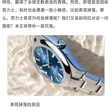
特性，赢得了全球无数表迷的青睐。然而，即使是坚固如
深圳市罗湖区深南东路5001号华润大厦写字楼17层1701室（需提前预约）
惠州市惠城区江北文昌一路7号华贸大厦写字楼1座30层05室（需提前预约）
劳力士，有时也会遭遇一些小麻烦，比如表耳掉落。那
厦门市思明区湖滨东路95号华润大厦写字楼B座11层1104室（需提前预约）
么，劳力士表耳为何会掉落呢？我们又该如何应对这一问
福州市鼓楼区五四路128-1号恒力城写字楼15层03室（需提前预约）
题呢？本文将带你一探究竟。
成都市锦江区人民东路6号SAC东原中心写字楼24层2406B室（需提前预约）
重庆市江北区观音桥步行街2号融恒时代广场写字楼9层902室（需提前预约）
长沙市芙蓉区定王台街道建湘路393号世茂环球金融中心写字楼（芙蓉广场）10层13室（需提前预约）
郑州市二七区铭功路10号华润大厦写字楼29层2905室（需提前预约）
太原市迎泽区解放路15号亨得利名表服务中心（品牌授权店）3层整层（需提前预约）
沈阳市沈河区中街路137号亨得利名表服务中心（品牌授权店）1层整层（需提前预约）
沈阳市沈河区中街路83号亨得利名表服务中心（品牌授权店）1层整层（需提前预约）
乌鲁木齐市天山区红山路26号时代广场（CCMALL）C座17层17-B（需提前预约）
温州市鹿城区锦绣路1067号置信广场10层1015室（需提前预约）
哈尔滨市道里区友谊西路600号富力中心T2座写字楼29层03室（需提前预约）
大连市中山区人民路15号国际金融大厦7层G室（需提前预约）
表耳掉落的原因
佛山市禅城区季华五路57号万科金融中心C座12层1205室（需提前预约）