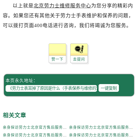
辽宁省辽阳市白塔区新运大街劳力士售后服务中心（需提前预约）
以上就是
北京劳力士维修服务中心
为您分享的精彩内
辽宁省盘锦市兴隆台区石油大街劳力士售后服务中心（需提前预约）
容。如果您还有其他关于劳力士手表维护和保养的问题，
辽宁省铁岭市银州区南马路劳力士售后服务中心（需提前预约）
可以拨打页面400电话进行咨询，我们将竭诚为您服务。
辽宁省营口市站前区市府路与渤海大街交叉口劳力士售后服务中心（需提前预约）
辽宁省沈阳市沈河区中街路137号亨得利名表维修授权店1楼劳力士售后服务中心（需提前预约）
辽宁省沈阳市沈河区中街路83号亨得利名表维修授权店1楼劳力士售后服务中心（需提前预约）
北京市朝阳区建国门外大街甲6号华熙国际中心D座11层1102室劳力士售后服务中心（需提前预约）
赞一下
去提问
北京市东城区东长安街1号王府井东方广场W3座6层602室劳力士售后服务中心（需提前预约）
河北省保定市竞秀区朝阳北大街北国先天下劳力士售后服务中心（需提前预约）
内蒙古自治区阿拉善盟市左旗土尔扈特大街劳力士售后服务中心（需提前预约）
本页永久地址：
一键复制
内蒙古自治区巴彦淖尔市临河区新华街劳力士售后服务中心（需提前预约）
内蒙古自治区包头市青山区幸福路甲3号王府井百货名表维修劳力士售后服务中心（需提前预约）
内蒙古自治区赤峰市红山区哈达街劳力士售后服务中心（需提前预约）
内蒙古自治区鄂尔多斯市东胜区伊金霍洛街劳力士售后服务中心（需提前预约）
相关文章
内蒙古自治区呼伦贝尔市海拉尔区中央街劳力士售后服务中心（需提前预约）
亲身探访劳力士北京官方售后服务中心｜全新地址电话一览（2026年7月最新）
亲身探访劳力士北京官方售后服务中心｜网点地址与售后热线（2026年6月最新）
内蒙古自治区通辽市科尔沁区明仁大街劳力士售后服务中心（需提前预约）
亲身探访劳力士北京官方售后服务中心｜网点地址及官方服务电话（2026年6月最新）
亲身探访劳力士北京官方售后服务中心｜网点地址及售后热线（2026年6月最新）