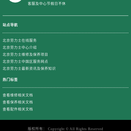
山东省日照市东港区烟台路劳力士售后服务中心（需提前预约）
客服及中心节假日不休
山东省泰安市泰山区财源街道泰山大街劳力士售后服务中心（需提前预约）
山东省威海市环翠区新威海路89号振华商厦一楼名表维修劳力士售后服务中心（需提前预约）
站点导航
山东省潍坊市奎文区东风东街劳力士售后服务中心（需提前预约）
山东省枣庄市滕州市北辛路与善国路交叉口劳力士售后服务中心（需提前预约）
北京劳力士在线服务
山东省淄博市张店区金晶大道劳力士售后服务中心（需提前预约）
北京劳力士中心介绍
上海市黄浦区南京东路299号宏伊国际广场写字楼8层806室劳力士售后服务中心（需提前预约）
北京劳力士维修及保养项目
上海市徐汇区虹桥路3号港汇中心2座37层3705室劳力士售后服务中心（需提前预约）
北京劳力士中国区服务网点
浙江省杭州市上城区钱江路1366号华润大厦A座5层503-5室劳力士售后服务中心（需提前预约）
北京劳力士最新资讯及保养知识
浙江省湖州市吴兴区劳动路劳力士售后服务中心（需提前预约）
热门标签
浙江省嘉兴市南湖区广益路705号嘉兴世界贸易中心A座13层1304室劳力士售后服务中心（需提前预约）
浙江省金华市金东区东市南街777号金华万达广场4号楼22楼2209室劳力士售后服务中心（需提前预约）
查看维修相关文档
浙江省丽水市莲都区解放街劳力士售后服务中心（需提前预约）
查看保养相关文档
浙江省宁波市江北区大闸南路500号来福士广场办公楼20层2009室劳力士售后服务中心（需提前预约）
查看配件相关文档
浙江省衢州市柯城区上街劳力士售后服务中心（需提前预约）
浙江省绍兴市越城区胜利东路379号世茂天际中心写字楼8层805室劳力士售后服务中心（需提前预约）
版权所有：
Copyright ©
All Rights Reserved