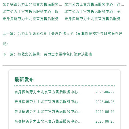
内蒙古自治区乌海市海勃湾区人民南路劳力士售后服务中心（需提前预约）
亲身探访劳力士北京官方售后服务中心｜完整地址与联系电话（2026年6月最新）
北京劳力士官方售后服务中心｜详细地址与官方热线权威信息公示（2026年6月最新）
内蒙古自治区乌兰察布市集宁区恩和大街劳力士售后服务中心（需提前预约）
北京劳力士官方售后服务中心｜服务热线及详细地址权威信息公示（2026年6月最新）
北京劳力士官方售后服务中心｜全新地址与售后热线权威信息公示（2026年6月最新）
内蒙古自治区锡林郭勒盟市锡林浩特市光明街与额尔敦路交叉口劳力士售后服务中心（需提前预约）
亲身探访劳力士北京官方售后服务中心｜热线与地址（2026年6月最新）
亲身探访劳力士北京官方售后服务中心｜最新电话和维修地址（2026年6月最新）
内蒙古自治区兴安盟市乌兰浩特市兴安大街劳力士售后服务中心（需提前预约）
上一篇：
劳力士腕表表壳割手处理办法大全（专业修复技巧与日常保养建
山西省大同市平城区迎宾街劳力士售后服务中心（需提前预约）
山西省晋城市城区黄华街劳力士售后服务中心（需提前预约）
议）
山西省晋中市榆次区顺城街劳力士售后服务中心（需提前预约）
下一篇：
拯救您的经典：劳力士表带掉色问题解决指南
山西省临汾市尧都区解放路劳力士售后服务中心（需提前预约）
山西省吕梁市离石区永宁中路与建设街交叉口劳力士售后服务中心（需提前预约）
山西省朔州市朔城区怡西路与鄯阳西街交汇处劳力士售后服务中心（需提前预约）
最新发布
山西省忻州市忻府区和平东街与七一南路交叉口劳力士售后服务中心（需提前预约）
山西省阳泉市郊区平阳东街与新城大道交叉口劳力士售后服务中心（需提前预约）
亲身探访劳力士北京官方售后服务中心｜全新地址电话一览（2026年7月最新）
2026-06-27
山西省运城市盐湖区河东街劳力士售后服务中心（需提前预约）
亲身探访劳力士北京官方售后服务中心｜网点地址与售后热线（2026年6月最新）
2026-06-26
山西省长治市潞州区英雄中路劳力士售后服务中心（需提前预约）
亲身探访劳力士北京官方售后服务中心｜网点地址及官方服务电话（2026年6月最新）
2026-06-26
山西省太原市迎泽区迎泽街道解放路15号亨得利名表维修授权店3楼劳力士售后服务中心（需提前预约）
亲身探访劳力士北京官方售后服务中心｜网点地址及售后热线（2026年6月最新）
2026-06-25
天津市和平区赤峰道136号天津国际金融中心26层2603室劳力士售后服务中心（需提前预约）