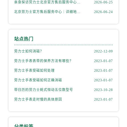
安徽省安庆市迎江区人民路劳力士售后服务中心（需提前预约）
亲身探访劳力士北京官方售后服务中心｜完整地址与联系电话（2026年6月最新）
2026-06-25
安徽省蚌埠市蚌山区淮河路劳力士售后服务中心（需提前预约）
北京劳力士官方售后服务中心｜详细地址与官方热线权威信息公示（2026年6月最新）
2026-06-24
安徽省亳州市谯城区魏武大道劳力士售后服务中心（需提前预约）
安徽省池州市贵池区长江路劳力士售后服务中心（需提前预约）
安徽省滁州市琅琊区南谯北路劳力士售后服务中心（需提前预约）
站点热门
安徽省阜阳市颍州区颍州北路劳力士售后服务中心（需提前预约）
安徽省淮北市相山区淮海路劳力士售后服务中心（需提前预约）
劳力士如何消磁？
2022-12-09
安徽省淮南市田家庵区国庆中路劳力士售后服务中心（需提前预约）
劳力士手表表带的保养方法有哪些？
2023-01-07
安徽省黄山市屯溪区黄山西路劳力士售后服务中心（需提前预约）
劳力士手表受磁如何处理
2023-01-07
安徽省六安市金安区解放中路劳力士售后服务中心（需提前预约）
劳力士手表受磁如何正确消磁
2023-01-07
安徽省马鞍山市雨山区湖南西路劳力士售后服务中心（需提前预约）
安徽省宿州市埇桥区人民中路劳力士售后服务中心（需提前预约）
带日历的劳力士蚝式恒动五位数型号
2023-10-28
安徽省铜陵市铜官区石城大道劳力士售后服务中心（需提前预约）
劳力士手表走时慢的具体原因
2023-01-07
安徽省芜湖市镜湖区中山路步行街劳力士售后服务中心（需提前预约）
安徽省宣城市宣州区叠嶂西路劳力士售后服务中心（需提前预约）
福建省龙岩市新罗区九一南路劳力士售后服务中心（需提前预约）
分类标签