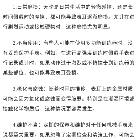
东莞市东城街道鸿福东路1号民盈国贸中心T1写字楼9层907室（需提前预约）
1.日常磨损：无论是日常生活中的轻微碰撞，还是长
无锡市梁溪区人民中路139号恒隆广场写字楼1座11层1104室（需提前预约）
时间佩戴时的摩擦，都可能导致表耳逐渐磨损。尤其在进
南通市崇川区工农路57号圆融广场写字楼16层1603室（需提前预约）
行剧烈运动或接触硬物时，这种磨损尤为明显。
苏州市苏州工业园区星港街199号苏州中心办公楼C座22层08室（需提前预约）
武汉市江汉区解放大道686号世界贸易大厦38层09室（需提前预约）
2.不当使用：有些人可能在使用多功能训练器时，没
南宁市青秀区金湖路59号地王大厦12楼1224室（需提前预约）
有妥善保护手表。例如，在进行高强度训练时佩戴手表进
合肥市蜀山区潜山路111号万象城华润大厦B座12楼03室（需提前预约）
行记录或计时，如果动作过于激烈或不慎撞击到训练器的
泉州市丰泽区宝洲路729号浦西万达中心写字楼A座7楼709室（需提前预约）
青岛市南区山东路6号华润大厦B座22层04室（需提前预约）
某些部位，也可能导致表耳受损。
烟台市芝罘区胜利路139号万达金融中心A座907室（需提前预约）
3.老化与腐蚀：随着时间的推移，表耳上的金属材质
长春市朝阳区西安大路727号中银大厦A座(旺进大厦)18层09室（需提前预约）
贵阳市南明区都司高架桥路33号亨特国际金融中心14楼14D（需提前预约）
可能会因为氧化或腐蚀而变得脆弱。特别是在潮湿环境或
昆明市盘龙区北京路928号同德昆明广场写字楼10层06室（需提前预约）
接触化学物质后，这种情况更容易发生。
石家庄市长安区中山东路39号勒泰中心写字楼B座13层07室（需提前预约）
西安市碑林区南关正街88号华侨城长安国际中心E座6楼10室（需提前预约）
4.维护不当：定期的保养和维护对于任何机械手表来
海口市龙华区金贸东路5号海口华润大厦B座17层1707室（需提前预约）
说都至关重要。如果忽略了定期检查和清洁工作，可能会