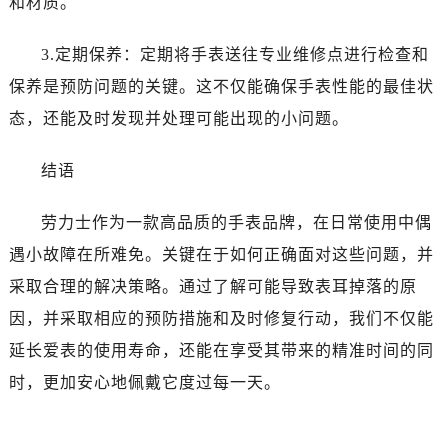
和材质。
吉林省白山市浑江区浑江大街劳力士售后服务中心（需提前预约）
吉林省吉林市船营区河南街劳力士售后服务中心（需提前预约）
3.定期保养：定期将手表送往专业维修点进行检查和
吉林省辽源市龙山区人民大街劳力士售后服务中心（需提前预约）
保养是预防问题的关键。这不仅能确保手表性能的最佳状
吉林省梅河口市新华街道梅河大街劳力士售后服务中心（需提前预约）
态，还能及时发现并处理可能出现的小问题。
吉林省四平市铁东区紫气大路与南九经街交汇处劳力士售后服务中心（需提前预约）
吉林省松原市宁江区五环大街劳力士售后服务中心（需提前预约）
结语
吉林省通化市东昌区环通乡江南大街劳力士售后服务中心（需提前预约）
吉林省延边市延吉市解放路劳力士售后服务中心（需提前预约）
劳力士作为一款高品质的手表品牌，在日常使用中偶
辽宁省鞍山市铁东区站前街劳力士售后服务中心（需提前预约）
遇小故障在所难免。关键在于如何正确面对这些问题，并
辽宁省本溪市平山区胜利路劳力士售后服务中心（需提前预约）
采取合理的解决策略。通过了解可能导致表耳掉落的原
辽宁省朝阳市双塔区新华路劳力士售后服务中心（需提前预约）
辽宁省丹东市振兴区七经街劳力士售后服务中心（需提前预约）
因，并采取相应的预防措施和及时修复行动，我们不仅能
辽宁省抚顺市新抚区东一路劳力士售后服务中心（需提前预约）
延长爱表的使用寿命，还能在享受其带来的精准时间的同
辽宁省阜新市海州区解放大街劳力士售后服务中心（需提前预约）
时，更加安心地佩戴它度过每一天。
辽宁省葫芦岛市连山区中央路劳力士售后服务中心（需提前预约）
辽宁省锦州市古塔区中央大街劳力士售后服务中心（需提前预约）