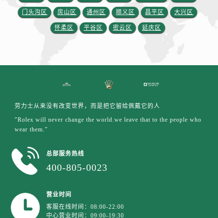
江西省赣州市章贡区文清路劳力士售后服务中心（需提前预约）
门头沟区
房山区
通州区
顺义区
昌平区
大兴区
江西省吉安市吉州区井冈山大道劳力士售后服务中心（需提前预约）
怀柔区
平谷区
密云区
延庆区
江西省景德镇市珠山区珠山中路劳力士售后服务中心（需提前预约）
江西省九江市浔阳区浔阳路劳力士售后服务中心（需提前预约）
江西省南昌市红谷滩新区红谷中大道998号绿地双子塔（中央广场）A1座办公楼14层1407室劳力士售后服务中心（需提前预约）
江西省萍乡市安源区萍安北大道与康庄路交叉口劳力士售后服务中心（需提前预约）
江西省上饶市信州区滨江西路劳力士售后服务中心（需提前预约）
江西省新余市渝水区北湖西路劳力士售后服务中心（需提前预约）
劳力士从来没有改变世界，而是把它留给佩戴它的人
江西省宜春市袁州区中山中路劳力士售后服务中心（需提前预约）
"Rolex will never change the world.we leave that to the people who
江西省鹰潭市月湖区胜利东路劳力士售后服务中心（需提前预约）
wear them.”
山东省德州市德城区东风中路劳力士售后服务中心（需提前预约）
山东省东营市东营区济南路劳力士售后服务中心（需提前预约）
总部服务热线
400-805-0023
山东省济南市历下区经十路11111号华润中心写字楼（万象城）15层1508室劳力士售后服务中心（需提前预约）
山东省济宁市任城区太白楼路劳力士售后服务中心（需提前预约）
山东省莱芜市文化南路8号银座商城名表维修一楼名表维修劳力士售后服务中心（需提前预约）
营业时间
客服在线时间：08:00-22:00
山东省临沂市兰山区解放路劳力士售后服务中心（需提前预约）
中心营业时间：09:00-19:30