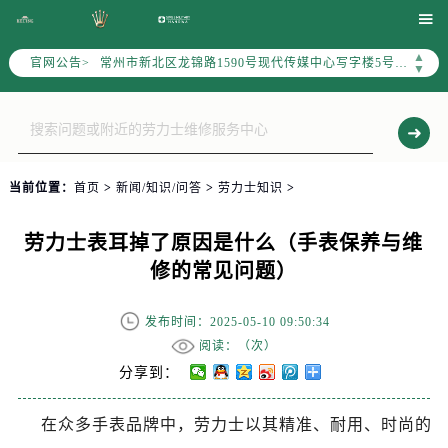
上海市黄浦区南京东路299号宏伊国际广场写字楼8层806室（需提前预约）

南京市秦淮区中山南路1号（新街口）南京中心写字楼22层C1-1室（需提前预约）
▲
官网公告>
常州市新北区龙锦路1590号现代传媒中心写字楼5号楼10层1008室（需提前预约）
▼
徐州市鼓楼区淮海东路29号苏宁广场IFC国际金融中心写字楼35层3508室（需提前预约）
扬州市邗江区国展路29号星耀天地写字楼1号楼18层1803室（需提前预约）
盐城市盐都区世纪大道5号盐城金融城写字楼1号楼16层1604室（需提前预约）
泰州市海陵区永定东路399号置地商务中心东塔写字楼（华润万象城）17层1706室（需提前预约）
当前位置：
首页
>
新闻/知识/问答
>
劳力士知识
>
宁波市江北区大闸南路500号来福士广场办公楼20层2009室（需提前预约）
杭州市上城区钱江路1366号华润大厦写字楼A座5层503-5室（需提前预约）
劳力士表耳掉了原因是什么（手表保养与维
金华市金东区东市南街777号金华万达广场写字楼4号楼22层2209室（需提前预约）
修的常见问题）
绍兴市越城区胜利东路379号世茂天际中心写字楼8层805室（需提前预约）
嘉兴市南湖区广益路705号嘉兴世界贸易中心写字楼A座13层1304室（需提前预约）
发布时间：2025-05-10 09:50:34
南昌市红谷滩新区红谷中大道998号绿地双子塔（中央广场）A1座办公楼14层07室（需提前预约）
阅读：（
次）
济南市历下区经十路11111号华润中心写字楼（万象城）15层1508室（需提前预约）
分享到：
广州市天河区天河路230号万菱汇国际中心写字楼A塔7层704室（需提前预约）
在众多手表品牌中，劳力士以其精准、耐用、时尚的
广州市越秀区环市东路371-375号世界贸易中心大厦南塔写字楼15层07室（需提前预约）