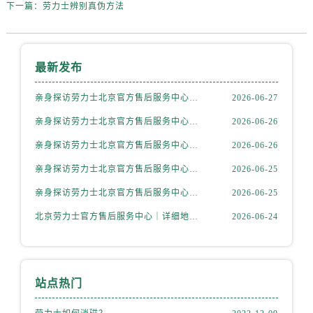
山西省忻州市忻府区和平东街与七一南路交叉口劳力士售后服务中心（需提前预约）
下一篇：
劳力士辨别真伪方法
山西省阳泉市郊区平阳东街与新城大道交叉口劳力士售后服务中心（需提前预约）
山西省运城市盐湖区河东街劳力士售后服务中心（需提前预约）
山西省长治市潞州区英雄中路劳力士售后服务中心（需提前预约）
最新发布
山西省太原市迎泽区迎泽街道解放路15号亨得利名表维修授权店3楼劳力士售后服务中心（需提前预约）
亲身探访劳力士北京官方售后服务中心｜全新地址电话一览（2026年7月最新）
2026-06-27
天津市和平区赤峰道136号天津国际金融中心26层2603室劳力士售后服务中心（需提前预约）
亲身探访劳力士北京官方售后服务中心｜网点地址与售后热线（2026年6月最新）
2026-06-26
安徽省安庆市迎江区人民路劳力士售后服务中心（需提前预约）
安徽省蚌埠市蚌山区淮河路劳力士售后服务中心（需提前预约）
亲身探访劳力士北京官方售后服务中心｜网点地址及官方服务电话（2026年6月最新）
2026-06-26
安徽省亳州市谯城区魏武大道劳力士售后服务中心（需提前预约）
亲身探访劳力士北京官方售后服务中心｜网点地址及售后热线（2026年6月最新）
2026-06-25
安徽省池州市贵池区长江路劳力士售后服务中心（需提前预约）
亲身探访劳力士北京官方售后服务中心｜完整地址与联系电话（2026年6月最新）
2026-06-25
安徽省滁州市琅琊区南谯北路劳力士售后服务中心（需提前预约）
北京劳力士官方售后服务中心｜详细地址与官方热线权威信息公示（2026年6月最新）
2026-06-24
安徽省阜阳市颍州区颍州北路劳力士售后服务中心（需提前预约）
安徽省淮北市相山区淮海路劳力士售后服务中心（需提前预约）
安徽省淮南市田家庵区国庆中路劳力士售后服务中心（需提前预约）
安徽省黄山市屯溪区黄山西路劳力士售后服务中心（需提前预约）
站点热门
安徽省六安市金安区解放中路劳力士售后服务中心（需提前预约）