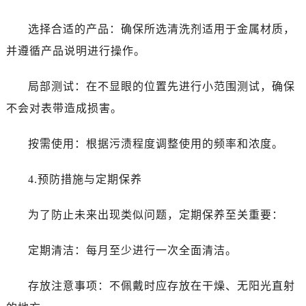
黑龙江省七台河市桃山区大同街劳力士售后服务中心（需提前预约）
黑龙江省齐齐哈尔市龙沙区龙华路劳力士售后服务中心（需提前预约）
选择合适的产品：确保所选清洗剂适用于金属材质，
黑龙江省双鸭山市尖山区新兴大街劳力士售后服务中心（需提前预约）
并遵循产品说明进行操作。
黑龙江省绥化市北林区新华街与康庄路交叉口劳力士售后服务中心（需提前预约）
黑龙江省伊春市伊美区通河路劳力士售后服务中心（需提前预约）
局部测试：在不显眼的位置先进行小范围测试，确保
吉林省白城市洮北区明仁南街劳力士售后服务中心（需提前预约）
不会对表带造成损害。
吉林省白山市浑江区浑江大街劳力士售后服务中心（需提前预约）
吉林省吉林市船营区河南街劳力士售后服务中心（需提前预约）
按需使用：根据污渍程度调整使用的频率和浓度。
吉林省辽源市龙山区人民大街劳力士售后服务中心（需提前预约）
吉林省梅河口市新华街道梅河大街劳力士售后服务中心（需提前预约）
4.预防措施与定期保养
吉林省四平市铁东区紫气大路与南九经街交汇处劳力士售后服务中心（需提前预约）
为了防止未来出现类似问题，定期保养至关重要：
吉林省松原市宁江区五环大街劳力士售后服务中心（需提前预约）
吉林省通化市东昌区环通乡江南大街劳力士售后服务中心（需提前预约）
定期清洁：每月至少进行一次全面清洁。
吉林省延边市延吉市解放路劳力士售后服务中心（需提前预约）
辽宁省鞍山市铁东区站前街劳力士售后服务中心（需提前预约）
存放注意事项：不佩戴时应存放在干燥、无阳光直射
辽宁省本溪市平山区胜利路劳力士售后服务中心（需提前预约）