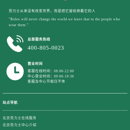
山东省德州市德城区东风中路劳力士售后服务中心（需提前预约）
山东省东营市东营区济南路劳力士售后服务中心（需提前预约）
劳力士从来没有改变世界，而是把它留给佩戴它的人
山东省济南市历下区经十路11111号华润中心写字楼（万象城）15层1508室劳力士售后服务中心（需提前预约）
"Rolex will never change the world.we leave that to the people who
wear them.”
山东省济宁市任城区太白楼路劳力士售后服务中心（需提前预约）
山东省莱芜市文化南路8号银座商城名表维修一楼名表维修劳力士售后服务中心（需提前预约）
总部服务热线
山东省临沂市兰山区解放路劳力士售后服务中心（需提前预约）
400-805-0023
山东省日照市东港区烟台路劳力士售后服务中心（需提前预约）
山东省泰安市泰山区财源街道泰山大街劳力士售后服务中心（需提前预约）
营业时间
山东省威海市环翠区新威海路89号振华商厦一楼名表维修劳力士售后服务中心（需提前预约）
客服在线时间：08:00-22:00
山东省潍坊市奎文区东风东街劳力士售后服务中心（需提前预约）
中心营业时间：09:00-19:30
客服及中心节假日不休
山东省枣庄市滕州市北辛路与善国路交叉口劳力士售后服务中心（需提前预约）
山东省淄博市张店区金晶大道劳力士售后服务中心（需提前预约）
上海市黄浦区南京东路299号宏伊国际广场写字楼8层806室劳力士售后服务中心（需提前预约）
站点导航
上海市徐汇区虹桥路3号港汇中心2座37层3705室劳力士售后服务中心（需提前预约）
浙江省杭州市上城区钱江路1366号华润大厦A座5层503-5室劳力士售后服务中心（需提前预约）
北京劳力士在线服务
浙江省湖州市吴兴区劳动路劳力士售后服务中心（需提前预约）
北京劳力士中心介绍