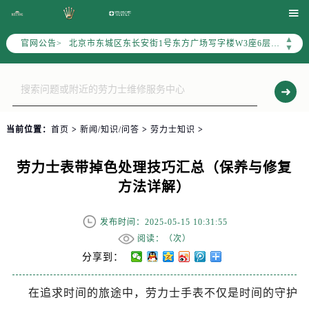
劳力士官方全国统一服务热线400-805-0023，服务覆盖中国大陆、香港、澳门、台湾全部区域（非大陆需加拨“+86”）

2026年7月劳力士售后服务中心最新网点地址：
▲
官网公告>
北京市东城区东长安街1号东方广场写字楼W3座6层602室（需提前预约）
▼
北京市朝阳区建国门外大街甲6号华熙国际中心写字楼D座11层1102室（需提前预约）
天津市和平区赤峰道136号天津国际金融中心写字楼26层2603室（需提前预约）
上海市徐汇区虹桥路3号港汇中心写字楼2座37层3705室（需提前预约）
上海市黄浦区南京东路299号宏伊国际广场写字楼8层806室（需提前预约）
当前位置：
首页
>
新闻/知识/问答
>
劳力士知识
>
南京市秦淮区中山南路1号（新街口）南京中心写字楼22层C1-1室（需提前预约）
常州市新北区龙锦路1590号现代传媒中心写字楼5号楼10层1008室（需提前预约）
劳力士表带掉色处理技巧汇总（保养与修复
徐州市鼓楼区淮海东路29号苏宁广场IFC国际金融中心写字楼35层3508室（需提前预约）
方法详解）
扬州市邗江区国展路29号星耀天地写字楼1号楼18层1803室（需提前预约）
盐城市盐都区世纪大道5号盐城金融城写字楼1号楼16层1604室（需提前预约）
发布时间：2025-05-15 10:31:55
泰州市海陵区永定东路399号置地商务中心东塔写字楼（华润万象城）17层1706室（需提前预约）
阅读：（
次）
宁波市江北区大闸南路500号来福士广场办公楼20层2009室（需提前预约）
分享到：
杭州市上城区钱江路1366号华润大厦写字楼A座5层503-5室（需提前预约）
在追求时间的旅途中，劳力士手表不仅是时间的守护
金华市金东区东市南街777号金华万达广场写字楼4号楼22层2209室（需提前预约）