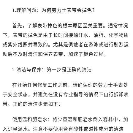
沈阳市沈河区中街路83号亨得利名表服务中心（品牌授权店）1层整层（需提前预约）
1.理解问题：为何劳力士表带会掉色？
乌鲁木齐市天山区红山路26号时代广场（CCMALL）C座17层17-B（需提前预约）
温州市鹿城区锦绣路1067号置信广场10层1015室（需提前预约）
首先，了解表带掉色的根本原因至关重要。通常情况
哈尔滨市道里区友谊西路600号富力中心T2座写字楼29层03室（需提前预约）
下，表带的掉色是由于长时间接触汗水、油脂、化学物质
大连市中山区人民路15号国际金融大厦7层G室（需提前预约）
佛山市禅城区季华五路57号万科金融中心C座12层1205室（需提前预约）
或紫外线照射导致的。尤其是佩戴者在游泳或进行剧烈运
东莞市东城街道鸿福东路1号民盈国贸中心T1写字楼9层907室（需提前预约）
动后不及时清洁和保养表带，加速了褪色过程。
无锡市梁溪区人民中路139号恒隆广场写字楼1座11层1104室（需提前预约）
南通市崇川区工农路57号圆融广场写字楼16层1603室（需提前预约）
2.清洁与保养：第一步是正确的清洁
苏州市苏州工业园区星港街199号苏州中心办公楼C座22层08室（需提前预约）
在开始任何修复工作之前，请确保你的劳力士手表处
武汉市江汉区解放大道686号世界贸易大厦38层09室（需提前预约）
南宁市青秀区金湖路59号地王大厦12楼1224室（需提前预约）
于安全状态，并避免在没有专业指导的情况下自行拆卸表
合肥市蜀山区潜山路111号万象城华润大厦B座12楼03室（需提前预约）
带。正确的清洁步骤如下：
泉州市丰泽区宝洲路729号浦西万达中心写字楼A座7楼709室（需提前预约）
青岛市南区山东路6号华润大厦B座22层04室（需提前预约）
使用温和肥皂水：将少量温和肥皂水倒入容器中，加
烟台市芝罘区胜利路139号万达金融中心A座907室（需提前预约）
入少量温水。注意不要使用含有酸性或碱性成分的清洁