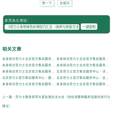
内蒙古自治区巴彦淖尔市临河区新华街劳力士售后服务中心（需提前预约）
赞一下
去提问
内蒙古自治区包头市青山区幸福路甲3号王府井百货名表维修劳力士售后服务中心（需提前预约）
内蒙古自治区赤峰市红山区哈达街劳力士售后服务中心（需提前预约）
本页永久地址：
内蒙古自治区鄂尔多斯市东胜区伊金霍洛街劳力士售后服务中心（需提前预约）
一键复制
内蒙古自治区呼伦贝尔市海拉尔区中央街劳力士售后服务中心（需提前预约）
内蒙古自治区通辽市科尔沁区明仁大街劳力士售后服务中心（需提前预约）
内蒙古自治区乌海市海勃湾区人民南路劳力士售后服务中心（需提前预约）
相关文章
内蒙古自治区乌兰察布市集宁区恩和大街劳力士售后服务中心（需提前预约）
内蒙古自治区锡林郭勒盟市锡林浩特市光明街与额尔敦路交叉口劳力士售后服务中心（需提前预约）
亲身探访劳力士北京官方售后服务中心｜全新地址电话一览（2026年7月最新）
亲身探访劳力士北京官方售后服务中心｜网点地址与售后热线（2026年6月最新）
亲身探访劳力士北京官方售后服务中心｜网点地址及官方服务电话（2026年6月最新）
亲身探访劳力士北京官方售后服务中心｜网点地址及售后热线（2026年6月最新）
内蒙古自治区兴安盟市乌兰浩特市兴安大街劳力士售后服务中心（需提前预约）
亲身探访劳力士北京官方售后服务中心｜完整地址与联系电话（2026年6月最新）
北京劳力士官方售后服务中心｜详细地址与官方热线权威信息公示（2026年6月最新）
山西省大同市平城区迎宾街劳力士售后服务中心（需提前预约）
北京劳力士官方售后服务中心｜服务热线及详细地址权威信息公示（2026年6月最新）
北京劳力士官方售后服务中心｜全新地址与售后热线权威信息公示（2026年6月最新）
山西省晋城市城区黄华街劳力士售后服务中心（需提前预约）
亲身探访劳力士北京官方售后服务中心｜热线与地址（2026年6月最新）
亲身探访劳力士北京官方售后服务中心｜最新电话和维修地址（2026年6月最新）
山西省晋中市榆次区顺城街劳力士售后服务中心（需提前预约）
山西省临汾市尧都区解放路劳力士售后服务中心（需提前预约）
上一篇：
劳力士腕表表带太紧处理办法大全（轻松调整佩戴舒适度的技巧与
山西省吕梁市离石区永宁中路与建设街交叉口劳力士售后服务中心（需提前预约）
建议）
山西省朔州市朔城区怡西路与鄯阳西街交汇处劳力士售后服务中心（需提前预约）