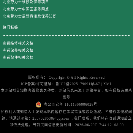
北京劳力士维修及保养项目
浙江省嘉兴市南湖区广益路705号嘉兴世界贸易中心A座13层1304室劳力士售后服务中心（需提前预约）
北京劳力士中国区服务网点
浙江省金华市金东区东市南街777号金华万达广场4号楼22楼2209室劳力士售后服务中心（需提前预约）
北京劳力士最新资讯及保养知识
浙江省丽水市莲都区解放街劳力士售后服务中心（需提前预约）
浙江省宁波市江北区大闸南路500号来福士广场办公楼20层2009室劳力士售后服务中心（需提前预约）
热门标签
浙江省衢州市柯城区上街劳力士售后服务中心（需提前预约）
查看维修相关文档
浙江省绍兴市越城区胜利东路379号世茂天际中心写字楼8层805室劳力士售后服务中心（需提前预约）
查看保养相关文档
浙江省舟山市定海区解放东路劳力士售后服务中心（需提前预约）
查看配件相关文档
澳门特别行政区大堂区议事亭前地（新马路）劳力士售后服务中心（需提前预约）
澳门特别行政区风顺堂区南湾大马路劳力士售后服务中心（需提前预约）
澳门特别行政区花地玛堂区关闸广场劳力士售后服务中心（需提前预约）
版权所有：
Copyright ©
All Rights Reserved
ICP备案/许可证号：
鲁ICP备2025179091号-67
|
XML
澳门特别行政区花王堂区大三巴商圈劳力士售后服务中心（需提前预约）
本网站拟告知顾客维修表之种类，网站信息来源于网络平台，如有侵权请联系
澳门特别行政区嘉模堂区官也街劳力士售后服务中心（需提前预约）
删除
澳门省路氹城市金光大道劳力士售后服务中心（需提前预约）
粤公网安备 11011306006028号
澳门特别行政区望德堂区塔石广场劳力士售后服务中心（需提前预约）
如权利人或知情人士发现本站内容存在事实错误或涉及版权、名誉权等侵权问
题，请通过邮箱：2557628530@qq.com 与我们联系，我们将在收到通知后立
福建省福州市鼓楼区五四路128-1号恒力城写字楼15层03室劳力士售后服务中心（需提前预约）
即依法处理。当前页面信息更新时间：2026-06-29T17:44:12+08:00
福建省厦门市思明区湖滨东路95号万象城华润大厦B座11层1104室劳力士售后服务中心（需提前预约）