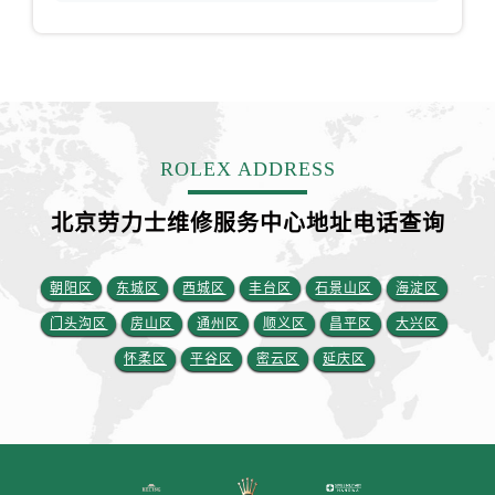
江苏省泰州市海陵区永定东路399号置地商务中心东塔（华润万象城）17层1706室劳力士售后服务中心（需提前预约）
江苏省徐州市鼓楼区淮海东路29号苏宁广场IFC国际金融中心35层3508室劳力士售后服务中心（需提前预约）
江苏省盐城市盐都区世纪大道5号盐城金融城写字楼1号楼16层1604室劳力士售后服务中心（需提前预约）
江苏省扬州市邗江区国展路29号星耀天地写字楼1号楼18层1803室劳力士售后服务中心（需提前预约）
江苏省镇江市京口区中山东路劳力士售后服务中心（需提前预约）
江西省抚州市临川区赣东大道劳力士售后服务中心（需提前预约）
ROLEX ADDRESS
江西省赣州市章贡区文清路劳力士售后服务中心（需提前预约）
北京劳力士维修服务中心地址电话查询
江西省吉安市吉州区井冈山大道劳力士售后服务中心（需提前预约）
江西省景德镇市珠山区珠山中路劳力士售后服务中心（需提前预约）
江西省九江市浔阳区浔阳路劳力士售后服务中心（需提前预约）
朝阳区
东城区
西城区
丰台区
石景山区
海淀区
江西省南昌市红谷滩新区红谷中大道998号绿地双子塔（中央广场）A1座办公楼14层1407室劳力士售后服务中心（需提前预约）
门头沟区
房山区
通州区
顺义区
昌平区
大兴区
江西省萍乡市安源区萍安北大道与康庄路交叉口劳力士售后服务中心（需提前预约）
怀柔区
平谷区
密云区
延庆区
江西省上饶市信州区滨江西路劳力士售后服务中心（需提前预约）
江西省新余市渝水区北湖西路劳力士售后服务中心（需提前预约）
江西省宜春市袁州区中山中路劳力士售后服务中心（需提前预约）
江西省鹰潭市月湖区胜利东路劳力士售后服务中心（需提前预约）