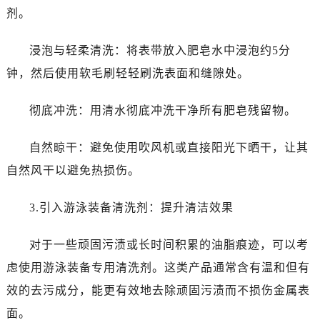
长春市朝阳区西安大路727号中银大厦A座(旺进大厦)18层09室（需提前预约）
剂。
贵阳市南明区都司高架桥路33号亨特国际金融中心14楼14D（需提前预约）
昆明市盘龙区北京路928号同德昆明广场写字楼10层06室（需提前预约）
浸泡与轻柔清洗：将表带放入肥皂水中浸泡约5分
石家庄市长安区中山东路39号勒泰中心写字楼B座13层07室（需提前预约）
钟，然后使用软毛刷轻轻刷洗表面和缝隙处。
西安市碑林区南关正街88号华侨城长安国际中心E座6楼10室（需提前预约）
海口市龙华区金贸东路5号海口华润大厦B座17层1707室（需提前预约）
彻底冲洗：用清水彻底冲洗干净所有肥皂残留物。
唐山市路南区新华东道100号万达广场写字楼A座10层1002室（需提前预约）
台州市椒江区东海大道1800号腾达中心东1幢20楼2002室（需提前预约）
自然晾干：避免使用吹风机或直接阳光下晒干，让其
内蒙古自治区呼和浩特市玉泉区大学西街70号华润万象城写字楼（鄂尔多斯大厦）23层2326室（需提前预约）
自然风干以避免热损伤。
甘肃省兰州市七里河区西津西路16号兰州中心写字楼21层2102室（需提前预约）
黑龙江省大庆市萨尔图区会战大街劳力士售后服务中心（需提前预约）
3.引入游泳装备清洗剂：提升清洁效果
黑龙江省鹤岗市向阳区红军路劳力士售后服务中心（需提前预约）
对于一些顽固污渍或长时间积累的油脂痕迹，可以考
黑龙江省黑河市爱辉区中央街劳力士售后服务中心（需提前预约）
黑龙江省鸡西市鸡冠区红军路劳力士售后服务中心（需提前预约）
虑使用游泳装备专用清洗剂。这类产品通常含有温和但有
黑龙江省佳木斯市向阳区长安路劳力士售后服务中心（需提前预约）
效的去污成分，能更有效地去除顽固污渍而不损伤金属表
黑龙江省牡丹江市东安区太平路劳力士售后服务中心（需提前预约）
面。