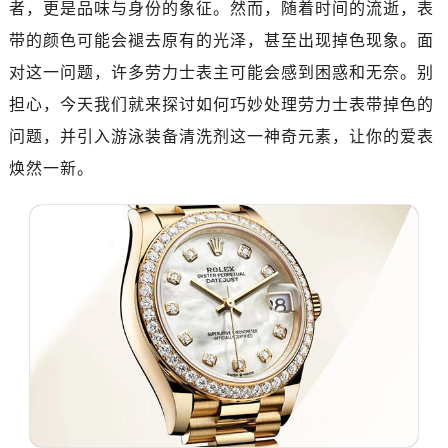
者，更是品味与身份的象征。然而，随着时间的流逝，表
绍兴市越城区胜利东路379号世茂天际中心写字楼8层805室（需提前预约）
嘉兴市南湖区广益路705号嘉兴世界贸易中心写字楼A座13层1304室（需提前预约）
带的颜色可能会褪去原有的光泽，甚至出现掉色现象。面
南昌市红谷滩新区红谷中大道998号绿地双子塔（中央广场）A1座办公楼14层07室（需提前预约）
对这一问题，许多劳力士表主可能会感到困惑和无奈。别
济南市历下区经十路11111号华润中心写字楼（万象城）15层1508室（需提前预约）
担心，今天我们就来探讨如何巧妙处理劳力士表带掉色的
广州市天河区天河路230号万菱汇国际中心写字楼A塔7层704室（需提前预约）
问题，并引入游泳装备清洗剂这一神奇元素，让你的爱表
广州市越秀区环市东路371-375号世界贸易中心大厦南塔写字楼15层07室（需提前预约）
焕然一新。
深圳市罗湖区深南东路5001号华润大厦写字楼17层1701室（需提前预约）
惠州市惠城区江北文昌一路7号华贸大厦写字楼1座30层05室（需提前预约）
厦门市思明区湖滨东路95号华润大厦写字楼B座11层1104室（需提前预约）
福州市鼓楼区五四路128-1号恒力城写字楼15层03室（需提前预约）
成都市锦江区人民东路6号SAC东原中心写字楼24层2406B室（需提前预约）
重庆市江北区观音桥步行街2号融恒时代广场写字楼9层902室（需提前预约）
长沙市芙蓉区定王台街道建湘路393号世茂环球金融中心写字楼（芙蓉广场）10层13室（需提前预约）
郑州市二七区铭功路10号华润大厦写字楼29层2905室（需提前预约）
太原市迎泽区解放路15号亨得利名表服务中心（品牌授权店）3层整层（需提前预约）
沈阳市沈河区中街路137号亨得利名表服务中心（品牌授权店）1层整层（需提前预约）