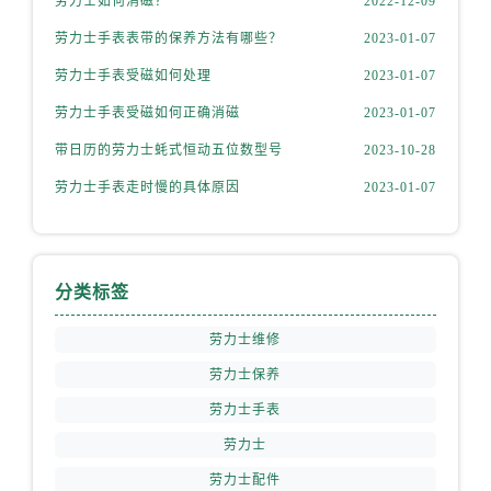
劳力士如何消磁？
2022-12-09
安徽省马鞍山市雨山区湖南西路劳力士售后服务中心（需提前预约）
劳力士手表表带的保养方法有哪些？
2023-01-07
安徽省宿州市埇桥区人民中路劳力士售后服务中心（需提前预约）
安徽省铜陵市铜官区石城大道劳力士售后服务中心（需提前预约）
劳力士手表受磁如何处理
2023-01-07
安徽省芜湖市镜湖区中山路步行街劳力士售后服务中心（需提前预约）
劳力士手表受磁如何正确消磁
2023-01-07
安徽省宣城市宣州区叠嶂西路劳力士售后服务中心（需提前预约）
带日历的劳力士蚝式恒动五位数型号
2023-10-28
福建省龙岩市新罗区九一南路劳力士售后服务中心（需提前预约）
劳力士手表走时慢的具体原因
2023-01-07
福建省南平市建阳区人民西路劳力士售后服务中心（需提前预约）
福建省宁德市蕉城区天湖东路劳力士售后服务中心（需提前预约）
福建省莆田市城厢区霞林街道荔华东大道劳力士售后服务中心（需提前预约）
福建省三明市三元区东乾二路劳力士售后服务中心（需提前预约）
分类标签
福建省漳州市龙文区步港路劳力士售后服务中心（需提前预约）
劳力士维修
江苏省常州市新北区龙锦路1590号现代传媒中心5号楼10层1008室劳力士售后服务中心（需提前预约）
劳力士保养
江苏省淮安市清江浦区淮海北路劳力士售后服务中心（需提前预约）
江苏省连云港市海州区通灌北路劳力士售后服务中心（需提前预约）
劳力士手表
江苏省南京市秦淮区中山南路1号南京中心22层22-C1-C3室劳力士售后服务中心（需提前预约）
劳力士
江苏省宿迁市宿城区西湖路劳力士售后服务中心（需提前预约）
劳力士配件