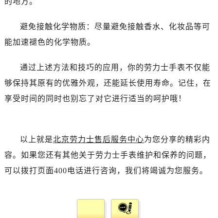
的地方。
辽宁省朝阳市双塔区新华路劳力士售后服务中心（需提前预约）
辽宁省丹东市振兴区七经街劳力士售后服务中心（需提前预约）
避免接触化学物质：尽量避免接触香水、化妆品等可
辽宁省抚顺市新抚区东一路劳力士售后服务中心（需提前预约）
能加速褪色的化学物质。
辽宁省阜新市海州区解放大街劳力士售后服务中心（需提前预约）
辽宁省葫芦岛市连山区中央路劳力士售后服务中心（需提前预约）
通过上述方法和技巧的应用，你的劳力士手表不仅能
辽宁省锦州市古塔区中央大街劳力士售后服务中心（需提前预约）
够保持其原有的优雅外观，还能延长使用寿命。记住，在
辽宁省辽阳市白塔区新运大街劳力士售后服务中心（需提前预约）
享受时间的同时也别忘了对它进行适当的呵护哦！
辽宁省盘锦市兴隆台区石油大街劳力士售后服务中心（需提前预约）
辽宁省铁岭市银州区南马路劳力士售后服务中心（需提前预约）
辽宁省营口市站前区市府路与渤海大街交叉口劳力士售后服务中心（需提前预约）
以上就是
北京劳力士售后服务中心
为您分享的精彩内
辽宁省沈阳市沈河区中街路137号亨得利名表维修授权店1楼劳力士售后服务中心（需提前预约）
辽宁省沈阳市沈河区中街路83号亨得利名表维修授权店1楼劳力士售后服务中心（需提前预约）
容。如果您还有其他关于劳力士手表维护和保养的问题，
北京市朝阳区建国门外大街甲6号华熙国际中心D座11层1102室劳力士售后服务中心（需提前预约）
可以拨打页面400电话进行咨询，我们将竭诚为您服务。
北京市东城区东长安街1号王府井东方广场W3座6层602室劳力士售后服务中心（需提前预约）
河北省保定市竞秀区朝阳北大街北国先天下劳力士售后服务中心（需提前预约）
内蒙古自治区阿拉善盟市左旗土尔扈特大街劳力士售后服务中心（需提前预约）