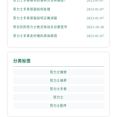
劳力士手表表带的保养方法有哪些？
2023-01-07
山西省运城市盐湖区河东街劳力士售后服务中心（需提前预约）
山西省长治市潞州区英雄中路劳力士售后服务中心（需提前预约）
劳力士手表受磁如何处理
2023-01-07
山西省太原市迎泽区迎泽街道解放路15号亨得利名表维修授权店3楼劳力士售后服务中心（需提前预约）
劳力士手表受磁如何正确消磁
2023-01-07
天津市和平区赤峰道136号天津国际金融中心26层2603室劳力士售后服务中心（需提前预约）
带日历的劳力士蚝式恒动五位数型号
2023-10-28
安徽省安庆市迎江区人民路劳力士售后服务中心（需提前预约）
劳力士手表走时慢的具体原因
2023-01-07
安徽省蚌埠市蚌山区淮河路劳力士售后服务中心（需提前预约）
安徽省亳州市谯城区魏武大道劳力士售后服务中心（需提前预约）
安徽省池州市贵池区长江路劳力士售后服务中心（需提前预约）
安徽省滁州市琅琊区南谯北路劳力士售后服务中心（需提前预约）
分类标签
安徽省阜阳市颍州区颍州北路劳力士售后服务中心（需提前预约）
劳力士维修
安徽省淮北市相山区淮海路劳力士售后服务中心（需提前预约）
劳力士保养
安徽省淮南市田家庵区国庆中路劳力士售后服务中心（需提前预约）
劳力士手表
安徽省黄山市屯溪区黄山西路劳力士售后服务中心（需提前预约）
安徽省六安市金安区解放中路劳力士售后服务中心（需提前预约）
劳力士
安徽省马鞍山市雨山区湖南西路劳力士售后服务中心（需提前预约）
劳力士配件
安徽省宿州市埇桥区人民中路劳力士售后服务中心（需提前预约）