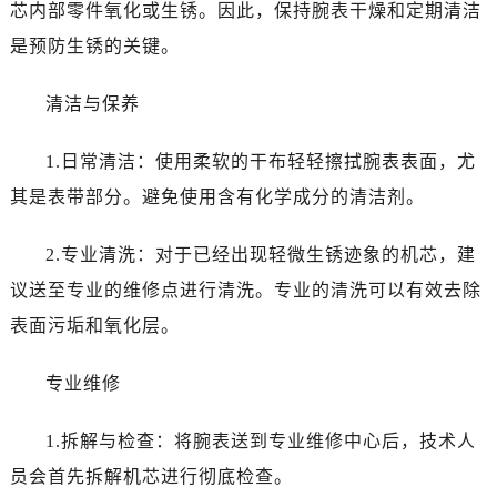
温州市鹿城区锦绣路1067号置信广场10层1015室（需提前预约）
芯内部零件氧化或生锈。因此，保持腕表干燥和定期清洁
哈尔滨市道里区友谊西路600号富力中心T2座写字楼29层03室（需提前预约）
是预防生锈的关键。
大连市中山区人民路15号国际金融大厦7层G室（需提前预约）
佛山市禅城区季华五路57号万科金融中心C座12层1205室（需提前预约）
清洁与保养
东莞市东城街道鸿福东路1号民盈国贸中心T1写字楼9层907室（需提前预约）
1.日常清洁：使用柔软的干布轻轻擦拭腕表表面，尤
无锡市梁溪区人民中路139号恒隆广场写字楼1座11层1104室（需提前预约）
南通市崇川区工农路57号圆融广场写字楼16层1603室（需提前预约）
其是表带部分。避免使用含有化学成分的清洁剂。
苏州市苏州工业园区星港街199号苏州中心办公楼C座22层08室（需提前预约）
2.专业清洗：对于已经出现轻微生锈迹象的机芯，建
武汉市江汉区解放大道686号世界贸易大厦38层09室（需提前预约）
南宁市青秀区金湖路59号地王大厦12楼1224室（需提前预约）
议送至专业的维修点进行清洗。专业的清洗可以有效去除
合肥市蜀山区潜山路111号万象城华润大厦B座12楼03室（需提前预约）
表面污垢和氧化层。
泉州市丰泽区宝洲路729号浦西万达中心写字楼A座7楼709室（需提前预约）
青岛市南区山东路6号华润大厦B座22层04室（需提前预约）
专业维修
烟台市芝罘区胜利路139号万达金融中心A座907室（需提前预约）
1.拆解与检查：将腕表送到专业维修中心后，技术人
长春市朝阳区西安大路727号中银大厦A座(旺进大厦)18层09室（需提前预约）
贵阳市南明区都司高架桥路33号亨特国际金融中心14楼14D（需提前预约）
员会首先拆解机芯进行彻底检查。