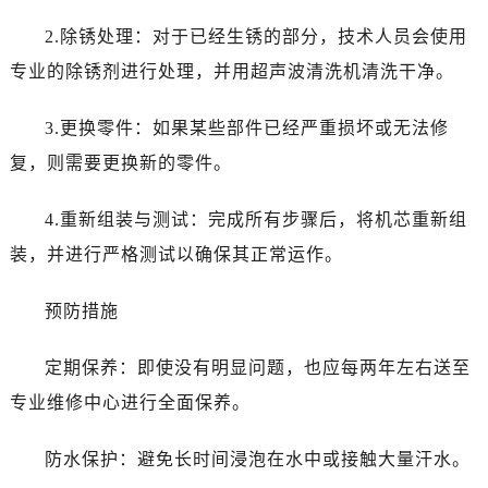
昆明市盘龙区北京路928号同德昆明广场写字楼10层06室（需提前预约）
2.除锈处理：对于已经生锈的部分，技术人员会使用
石家庄市长安区中山东路39号勒泰中心写字楼B座13层07室（需提前预约）
西安市碑林区南关正街88号华侨城长安国际中心E座6楼10室（需提前预约）
专业的除锈剂进行处理，并用超声波清洗机清洗干净。
海口市龙华区金贸东路5号海口华润大厦B座17层1707室（需提前预约）
3.更换零件：如果某些部件已经严重损坏或无法修
唐山市路南区新华东道100号万达广场写字楼A座10层1002室（需提前预约）
台州市椒江区东海大道1800号腾达中心东1幢20楼2002室（需提前预约）
复，则需要更换新的零件。
内蒙古自治区呼和浩特市玉泉区大学西街70号华润万象城写字楼（鄂尔多斯大厦）23层2326室（需提前预约）
4.重新组装与测试：完成所有步骤后，将机芯重新组
甘肃省兰州市七里河区西津西路16号兰州中心写字楼21层2102室（需提前预约）
黑龙江省大庆市萨尔图区会战大街劳力士售后服务中心（需提前预约）
装，并进行严格测试以确保其正常运作。
黑龙江省鹤岗市向阳区红军路劳力士售后服务中心（需提前预约）
预防措施
黑龙江省黑河市爱辉区中央街劳力士售后服务中心（需提前预约）
黑龙江省鸡西市鸡冠区红军路劳力士售后服务中心（需提前预约）
定期保养：即使没有明显问题，也应每两年左右送至
黑龙江省佳木斯市向阳区长安路劳力士售后服务中心（需提前预约）
专业维修中心进行全面保养。
黑龙江省牡丹江市东安区太平路劳力士售后服务中心（需提前预约）
黑龙江省七台河市桃山区大同街劳力士售后服务中心（需提前预约）
防水保护：避免长时间浸泡在水中或接触大量汗水。
黑龙江省齐齐哈尔市龙沙区龙华路劳力士售后服务中心（需提前预约）