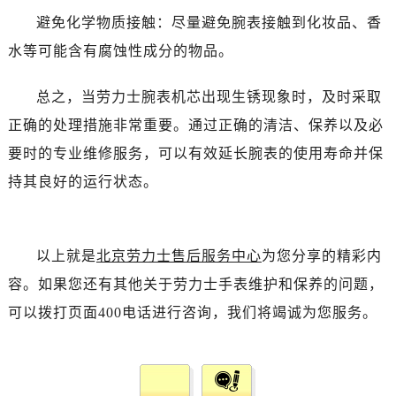
黑龙江省双鸭山市尖山区新兴大街劳力士售后服务中心（需提前预约）
避免化学物质接触：尽量避免腕表接触到化妆品、香
黑龙江省绥化市北林区新华街与康庄路交叉口劳力士售后服务中心（需提前预约）
水等可能含有腐蚀性成分的物品。
黑龙江省伊春市伊美区通河路劳力士售后服务中心（需提前预约）
吉林省白城市洮北区明仁南街劳力士售后服务中心（需提前预约）
总之，当劳力士腕表机芯出现生锈现象时，及时采取
吉林省白山市浑江区浑江大街劳力士售后服务中心（需提前预约）
正确的处理措施非常重要。通过正确的清洁、保养以及必
吉林省吉林市船营区河南街劳力士售后服务中心（需提前预约）
要时的专业维修服务，可以有效延长腕表的使用寿命并保
吉林省辽源市龙山区人民大街劳力士售后服务中心（需提前预约）
吉林省梅河口市新华街道梅河大街劳力士售后服务中心（需提前预约）
持其良好的运行状态。
吉林省四平市铁东区紫气大路与南九经街交汇处劳力士售后服务中心（需提前预约）
吉林省松原市宁江区五环大街劳力士售后服务中心（需提前预约）
吉林省通化市东昌区环通乡江南大街劳力士售后服务中心（需提前预约）
以上就是
北京劳力士售后服务中心
为您分享的精彩内
吉林省延边市延吉市解放路劳力士售后服务中心（需提前预约）
容。如果您还有其他关于劳力士手表维护和保养的问题，
辽宁省鞍山市铁东区站前街劳力士售后服务中心（需提前预约）
可以拨打页面400电话进行咨询，我们将竭诚为您服务。
辽宁省本溪市平山区胜利路劳力士售后服务中心（需提前预约）
辽宁省朝阳市双塔区新华路劳力士售后服务中心（需提前预约）
辽宁省丹东市振兴区七经街劳力士售后服务中心（需提前预约）