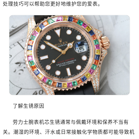
南昌市红谷滩新区红谷中大道998号绿地双子塔（中央广场）A1座办公楼14层07室（需提前预约）
处理技巧可以帮助您更好地维护您的爱表。
济南市历下区经十路11111号华润中心写字楼（万象城）15层1508室（需提前预约）
广州市天河区天河路230号万菱汇国际中心写字楼A塔7层704室（需提前预约）
广州市越秀区环市东路371-375号世界贸易中心大厦南塔写字楼15层07室（需提前预约）
深圳市罗湖区深南东路5001号华润大厦写字楼17层1701室（需提前预约）
惠州市惠城区江北文昌一路7号华贸大厦写字楼1座30层05室（需提前预约）
厦门市思明区湖滨东路95号华润大厦写字楼B座11层1104室（需提前预约）
福州市鼓楼区五四路128-1号恒力城写字楼15层03室（需提前预约）
成都市锦江区人民东路6号SAC东原中心写字楼24层2406B室（需提前预约）
重庆市江北区观音桥步行街2号融恒时代广场写字楼9层902室（需提前预约）
长沙市芙蓉区定王台街道建湘路393号世茂环球金融中心写字楼（芙蓉广场）10层13室（需提前预约）
郑州市二七区铭功路10号华润大厦写字楼29层2905室（需提前预约）
了解生锈原因
太原市迎泽区解放路15号亨得利名表服务中心（品牌授权店）3层整层（需提前预约）
沈阳市沈河区中街路137号亨得利名表服务中心（品牌授权店）1层整层（需提前预约）
劳力士腕表机芯生锈通常与佩戴环境和保养不当有
沈阳市沈河区中街路83号亨得利名表服务中心（品牌授权店）1层整层（需提前预约）
关。潮湿的环境、汗水或日常接触化学物质都可能导致机
乌鲁木齐市天山区红山路26号时代广场（CCMALL）C座17层17-B（需提前预约）