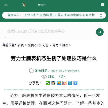
北京市东城区东长安街1号东方广场写字楼W3座6层602室（需提前预约）

北京市朝阳区建国门外大街甲6号华熙国际中心写字楼D座11层1102室（需提前预约）
▲
官网公告>
天津市和平区赤峰道136号天津国际金融中心写字楼26层2603室（需提前预约）
▼
上海市徐汇区虹桥路3号港汇中心写字楼2座37层3705室（需提前预约）
上海市黄浦区南京东路299号宏伊国际广场写字楼8层806室（需提前预约）
南京市秦淮区中山南路1号（新街口）南京中心写字楼22层C1-1室（需提前预约）
常州市新北区龙锦路1590号现代传媒中心写字楼5号楼10层1008室（需提前预约）
当前位置：
首页
>
新闻/知识/问答
>
劳力士知识
>
徐州市鼓楼区淮海东路29号苏宁广场IFC国际金融中心写字楼35层3508室（需提前预约）
扬州市邗江区国展路29号星耀天地写字楼1号楼18层1803室（需提前预约）
劳力士腕表机芯生锈了处理技巧是什么
盐城市盐都区世纪大道5号盐城金融城写字楼1号楼16层1604室（需提前预约）
泰州市海陵区永定东路399号置地商务中心东塔写字楼（华润万象城）17层1706室（需提前预约）
发布时间：2025-05-24 09:39:56
宁波市江北区大闸南路500号来福士广场办公楼20层2009室（需提前预约）
阅读：（
次）
杭州市上城区钱江路1366号华润大厦写字楼A座5层503-5室（需提前预约）
分享到：
金华市金东区东市南街777号金华万达广场写字楼4号楼22层2209室（需提前预约）
劳力士腕表机芯生锈是较为罕见的情况，但一旦发
绍兴市越城区胜利东路379号世茂天际中心写字楼8层805室（需提前预约）
生，需要谨慎处理。在面对这种问题时，了解一些基本的
嘉兴市南湖区广益路705号嘉兴世界贸易中心写字楼A座13层1304室（需提前预约）