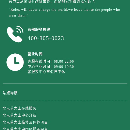
劳力士从来没有改变世界，而是把它留给佩戴它的人
江苏省盐城市盐都区世纪大道5号盐城金融城写字楼1号楼16层1604室劳力士售后服务中心（需提前预约）
"Rolex will never change the world.we leave that to the people who
江苏省扬州市邗江区国展路29号星耀天地写字楼1号楼18层1803室劳力士售后服务中心（需提前预约）
wear them.”
江苏省镇江市京口区中山东路劳力士售后服务中心（需提前预约）
江西省抚州市临川区赣东大道劳力士售后服务中心（需提前预约）
总部服务热线
江西省赣州市章贡区文清路劳力士售后服务中心（需提前预约）
400-805-0023
江西省吉安市吉州区井冈山大道劳力士售后服务中心（需提前预约）
江西省景德镇市珠山区珠山中路劳力士售后服务中心（需提前预约）
营业时间
江西省九江市浔阳区浔阳路劳力士售后服务中心（需提前预约）
客服在线时间：08:00-22:00
中心营业时间：09:00-19:30
江西省南昌市红谷滩新区红谷中大道998号绿地双子塔（中央广场）A1座办公楼14层1407室劳力士售后服务中心（需提前预约）
客服及中心节假日不休
江西省萍乡市安源区萍安北大道与康庄路交叉口劳力士售后服务中心（需提前预约）
江西省上饶市信州区滨江西路劳力士售后服务中心（需提前预约）
江西省新余市渝水区北湖西路劳力士售后服务中心（需提前预约）
站点导航
江西省宜春市袁州区中山中路劳力士售后服务中心（需提前预约）
江西省鹰潭市月湖区胜利东路劳力士售后服务中心（需提前预约）
北京劳力士在线服务
北京劳力士中心介绍
山东省德州市德城区东风中路劳力士售后服务中心（需提前预约）
北京劳力士维修及保养项目
山东省东营市东营区济南路劳力士售后服务中心（需提前预约）
北京劳力士中国区服务网点