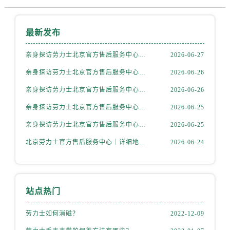
内蒙古自治区赤峰市红山区哈达街劳力士售后服务中心（需提前预约）
内蒙古自治区鄂尔多斯市东胜区伊金霍洛街劳力士售后服务中心（需提前预约）
最新发布
内蒙古自治区呼伦贝尔市海拉尔区中央街劳力士售后服务中心（需提前预约）
内蒙古自治区通辽市科尔沁区明仁大街劳力士售后服务中心（需提前预约）
亲身探访劳力士北京官方售后服务中心｜全新地址电话一览（2026年7月最新）
2026-06-27
内蒙古自治区乌海市海勃湾区人民南路劳力士售后服务中心（需提前预约）
亲身探访劳力士北京官方售后服务中心｜网点地址与售后热线（2026年6月最新）
2026-06-26
内蒙古自治区乌兰察布市集宁区恩和大街劳力士售后服务中心（需提前预约）
内蒙古自治区锡林郭勒盟市锡林浩特市光明街与额尔敦路交叉口劳力士售后服务中心（需提前预约）
亲身探访劳力士北京官方售后服务中心｜网点地址及官方服务电话（2026年6月最新）
2026-06-26
内蒙古自治区兴安盟市乌兰浩特市兴安大街劳力士售后服务中心（需提前预约）
亲身探访劳力士北京官方售后服务中心｜网点地址及售后热线（2026年6月最新）
2026-06-25
山西省大同市平城区迎宾街劳力士售后服务中心（需提前预约）
亲身探访劳力士北京官方售后服务中心｜完整地址与联系电话（2026年6月最新）
2026-06-25
山西省晋城市城区黄华街劳力士售后服务中心（需提前预约）
北京劳力士官方售后服务中心｜详细地址与官方热线权威信息公示（2026年6月最新）
2026-06-24
山西省晋中市榆次区顺城街劳力士售后服务中心（需提前预约）
山西省临汾市尧都区解放路劳力士售后服务中心（需提前预约）
山西省吕梁市离石区永宁中路与建设街交叉口劳力士售后服务中心（需提前预约）
山西省朔州市朔城区怡西路与鄯阳西街交汇处劳力士售后服务中心（需提前预约）
站点热门
山西省忻州市忻府区和平东街与七一南路交叉口劳力士售后服务中心（需提前预约）
劳力士如何消磁？
2022-12-09
山西省阳泉市郊区平阳东街与新城大道交叉口劳力士售后服务中心（需提前预约）