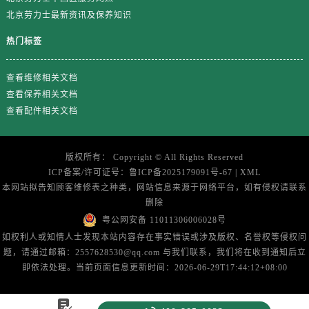
山东省济南市历下区经十路11111号华润中心写字楼（万象城）15层1508室劳力士售后服务中心（需提前预约）
北京劳力士最新资讯及保养知识
山东省济宁市任城区太白楼路劳力士售后服务中心（需提前预约）
热门标签
山东省莱芜市文化南路8号银座商城名表维修一楼名表维修劳力士售后服务中心（需提前预约）
山东省临沂市兰山区解放路劳力士售后服务中心（需提前预约）
查看维修相关文档
山东省日照市东港区烟台路劳力士售后服务中心（需提前预约）
查看保养相关文档
山东省泰安市泰山区财源街道泰山大街劳力士售后服务中心（需提前预约）
查看配件相关文档
山东省威海市环翠区新威海路89号振华商厦一楼名表维修劳力士售后服务中心（需提前预约）
山东省潍坊市奎文区东风东街劳力士售后服务中心（需提前预约）
版权所有：
Copyright ©
All Rights Reserved
山东省枣庄市滕州市北辛路与善国路交叉口劳力士售后服务中心（需提前预约）
ICP备案/许可证号：
鲁ICP备2025179091号-67
|
XML
山东省淄博市张店区金晶大道劳力士售后服务中心（需提前预约）
本网站拟告知顾客维修表之种类，网站信息来源于网络平台，如有侵权请联系
上海市黄浦区南京东路299号宏伊国际广场写字楼8层806室劳力士售后服务中心（需提前预约）
删除
上海市徐汇区虹桥路3号港汇中心2座37层3705室劳力士售后服务中心（需提前预约）
粤公网安备 11011306006028号
浙江省杭州市上城区钱江路1366号华润大厦A座5层503-5室劳力士售后服务中心（需提前预约）
如权利人或知情人士发现本站内容存在事实错误或涉及版权、名誉权等侵权问
题，请通过邮箱：2557628530@qq.com 与我们联系，我们将在收到通知后立
浙江省湖州市吴兴区劳动路劳力士售后服务中心（需提前预约）
即依法处理。当前页面信息更新时间：2026-06-29T17:44:12+08:00
浙江省嘉兴市南湖区广益路705号嘉兴世界贸易中心A座13层1304室劳力士售后服务中心（需提前预约）
浙江省金华市金东区东市南街777号金华万达广场4号楼22楼2209室劳力士售后服务中心（需提前预约）
