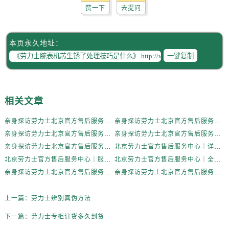
辽宁省抚顺市新抚区东一路劳力士售后服务中心（需提前预约）
赞一下
去提问
辽宁省阜新市海州区解放大街劳力士售后服务中心（需提前预约）
辽宁省葫芦岛市连山区中央路劳力士售后服务中心（需提前预约）
本页永久地址：
辽宁省锦州市古塔区中央大街劳力士售后服务中心（需提前预约）
一键复制
辽宁省辽阳市白塔区新运大街劳力士售后服务中心（需提前预约）
辽宁省盘锦市兴隆台区石油大街劳力士售后服务中心（需提前预约）
辽宁省铁岭市银州区南马路劳力士售后服务中心（需提前预约）
相关文章
辽宁省营口市站前区市府路与渤海大街交叉口劳力士售后服务中心（需提前预约）
辽宁省沈阳市沈河区中街路137号亨得利名表维修授权店1楼劳力士售后服务中心（需提前预约）
亲身探访劳力士北京官方售后服务中心｜全新地址电话一览（2026年7月最新）
亲身探访劳力士北京官方售后服务中心｜网点地址与售后热线（2026年6月最新）
辽宁省沈阳市沈河区中街路83号亨得利名表维修授权店1楼劳力士售后服务中心（需提前预约）
亲身探访劳力士北京官方售后服务中心｜网点地址及官方服务电话（2026年6月最新）
亲身探访劳力士北京官方售后服务中心｜网点地址及售后热线（2026年6月最新）
北京市朝阳区建国门外大街甲6号华熙国际中心D座11层1102室劳力士售后服务中心（需提前预约）
亲身探访劳力士北京官方售后服务中心｜完整地址与联系电话（2026年6月最新）
北京劳力士官方售后服务中心｜详细地址与官方热线权威信息公示（2026年6月最新）
北京劳力士官方售后服务中心｜服务热线及详细地址权威信息公示（2026年6月最新）
北京劳力士官方售后服务中心｜全新地址与售后热线权威信息公示（2026年6月最新）
北京市东城区东长安街1号王府井东方广场W3座6层602室劳力士售后服务中心（需提前预约）
亲身探访劳力士北京官方售后服务中心｜热线与地址（2026年6月最新）
亲身探访劳力士北京官方售后服务中心｜最新电话和维修地址（2026年6月最新）
河北省保定市竞秀区朝阳北大街北国先天下劳力士售后服务中心（需提前预约）
内蒙古自治区阿拉善盟市左旗土尔扈特大街劳力士售后服务中心（需提前预约）
上一篇：
劳力士辨别真伪方法
内蒙古自治区巴彦淖尔市临河区新华街劳力士售后服务中心（需提前预约）
下一篇：
劳力士专柜订货多久到货
内蒙古自治区包头市青山区幸福路甲3号王府井百货名表维修劳力士售后服务中心（需提前预约）