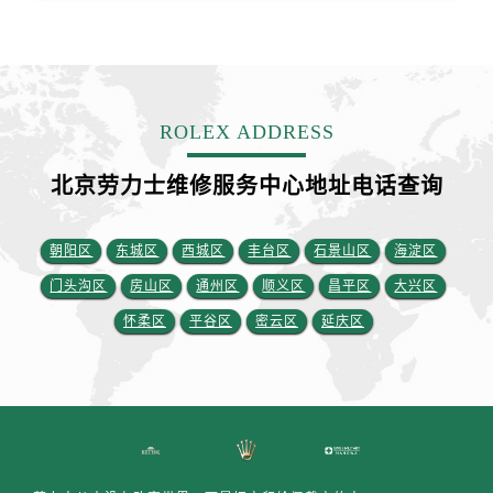
安徽省铜陵市铜官区石城大道劳力士售后服务中心（需提前预约）
安徽省芜湖市镜湖区中山路步行街劳力士售后服务中心（需提前预约）
安徽省宣城市宣州区叠嶂西路劳力士售后服务中心（需提前预约）
福建省龙岩市新罗区九一南路劳力士售后服务中心（需提前预约）
ROLEX ADDRESS
福建省南平市建阳区人民西路劳力士售后服务中心（需提前预约）
福建省宁德市蕉城区天湖东路劳力士售后服务中心（需提前预约）
北京劳力士维修服务中心地址电话查询
福建省莆田市城厢区霞林街道荔华东大道劳力士售后服务中心（需提前预约）
福建省三明市三元区东乾二路劳力士售后服务中心（需提前预约）
朝阳区
东城区
西城区
丰台区
石景山区
海淀区
福建省漳州市龙文区步港路劳力士售后服务中心（需提前预约）
江苏省常州市新北区龙锦路1590号现代传媒中心5号楼10层1008室劳力士售后服务中心（需提前预约）
门头沟区
房山区
通州区
顺义区
昌平区
大兴区
江苏省淮安市清江浦区淮海北路劳力士售后服务中心（需提前预约）
怀柔区
平谷区
密云区
延庆区
江苏省连云港市海州区通灌北路劳力士售后服务中心（需提前预约）
江苏省南京市秦淮区中山南路1号南京中心22层22-C1-C3室劳力士售后服务中心（需提前预约）
江苏省宿迁市宿城区西湖路劳力士售后服务中心（需提前预约）
江苏省泰州市海陵区永定东路399号置地商务中心东塔（华润万象城）17层1706室劳力士售后服务中心（需提前预约）
江苏省徐州市鼓楼区淮海东路29号苏宁广场IFC国际金融中心35层3508室劳力士售后服务中心（需提前预约）