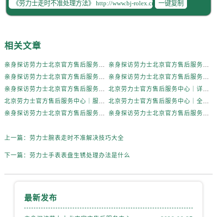
一键复制
辽宁省抚顺市新抚区东一路劳力士售后服务中心（需提前预约）
辽宁省阜新市海州区解放大街劳力士售后服务中心（需提前预约）
辽宁省葫芦岛市连山区中央路劳力士售后服务中心（需提前预约）
辽宁省锦州市古塔区中央大街劳力士售后服务中心（需提前预约）
相关文章
辽宁省辽阳市白塔区新运大街劳力士售后服务中心（需提前预约）
亲身探访劳力士北京官方售后服务中心｜全新地址电话一览（2026年7月最新）
亲身探访劳力士北京官方售后服务中心｜网点地址与售后热线（2026年6月最新）
辽宁省盘锦市兴隆台区石油大街劳力士售后服务中心（需提前预约）
亲身探访劳力士北京官方售后服务中心｜网点地址及官方服务电话（2026年6月最新）
亲身探访劳力士北京官方售后服务中心｜网点地址及售后热线（2026年6月最新）
辽宁省铁岭市银州区南马路劳力士售后服务中心（需提前预约）
亲身探访劳力士北京官方售后服务中心｜完整地址与联系电话（2026年6月最新）
北京劳力士官方售后服务中心｜详细地址与官方热线权威信息公示（2026年6月最新）
辽宁省营口市站前区市府路与渤海大街交叉口劳力士售后服务中心（需提前预约）
北京劳力士官方售后服务中心｜服务热线及详细地址权威信息公示（2026年6月最新）
北京劳力士官方售后服务中心｜全新地址与售后热线权威信息公示（2026年6月最新）
辽宁省沈阳市沈河区中街路137号亨得利名表维修授权店1楼劳力士售后服务中心（需提前预约）
亲身探访劳力士北京官方售后服务中心｜热线与地址（2026年6月最新）
亲身探访劳力士北京官方售后服务中心｜最新电话和维修地址（2026年6月最新）
辽宁省沈阳市沈河区中街路83号亨得利名表维修授权店1楼劳力士售后服务中心（需提前预约）
上一篇：
劳力士腕表走时不准解决技巧大全
北京市朝阳区建国门外大街甲6号华熙国际中心D座11层1102室劳力士售后服务中心（需提前预约）
北京市东城区东长安街1号王府井东方广场W3座6层602室劳力士售后服务中心（需提前预约）
下一篇：
劳力士手表表盘生锈处理办法是什么
河北省保定市竞秀区朝阳北大街北国先天下劳力士售后服务中心（需提前预约）
内蒙古自治区阿拉善盟市左旗土尔扈特大街劳力士售后服务中心（需提前预约）
内蒙古自治区巴彦淖尔市临河区新华街劳力士售后服务中心（需提前预约）
最新发布
内蒙古自治区包头市青山区幸福路甲3号王府井百货名表维修劳力士售后服务中心（需提前预约）