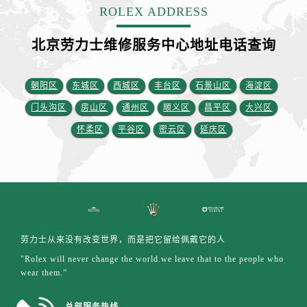
安徽省铜陵市铜官区石城大道劳力士售后服务中心（需提前预约）
ROLEX ADDRESS
安徽省芜湖市镜湖区中山路步行街劳力士售后服务中心（需提前预约）
北京劳力士维修服务中心地址电话查询
安徽省宣城市宣州区叠嶂西路劳力士售后服务中心（需提前预约）
福建省龙岩市新罗区九一南路劳力士售后服务中心（需提前预约）
福建省南平市建阳区人民西路劳力士售后服务中心（需提前预约）
朝阳区
东城区
西城区
丰台区
石景山区
海淀区
福建省宁德市蕉城区天湖东路劳力士售后服务中心（需提前预约）
门头沟区
房山区
通州区
顺义区
昌平区
大兴区
福建省莆田市城厢区霞林街道荔华东大道劳力士售后服务中心（需提前预约）
怀柔区
平谷区
密云区
延庆区
福建省三明市三元区东乾二路劳力士售后服务中心（需提前预约）
福建省漳州市龙文区步港路劳力士售后服务中心（需提前预约）
江苏省常州市新北区龙锦路1590号现代传媒中心5号楼10层1008室劳力士售后服务中心（需提前预约）
江苏省淮安市清江浦区淮海北路劳力士售后服务中心（需提前预约）
江苏省连云港市海州区通灌北路劳力士售后服务中心（需提前预约）
江苏省南京市秦淮区中山南路1号南京中心22层22-C1-C3室劳力士售后服务中心（需提前预约）
劳力士从来没有改变世界，而是把它留给佩戴它的人
江苏省宿迁市宿城区西湖路劳力士售后服务中心（需提前预约）
"Rolex will never change the world.we leave that to the people who
wear them.”
江苏省泰州市海陵区永定东路399号置地商务中心东塔（华润万象城）17层1706室劳力士售后服务中心（需提前预约）
江苏省徐州市鼓楼区淮海东路29号苏宁广场IFC国际金融中心35层3508室劳力士售后服务中心（需提前预约）
总部服务热线