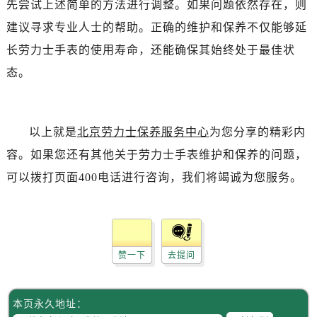
先尝试上述简单的方法进行调整。如果问题依然存在，则
黑龙江省双鸭山市尖山区新兴大街劳力士售后服务中心（需提前预约）
黑龙江省绥化市北林区新华街与康庄路交叉口劳力士售后服务中心（需提前预约）
建议寻求专业人士的帮助。正确的维护和保养不仅能够延
黑龙江省伊春市伊美区通河路劳力士售后服务中心（需提前预约）
长劳力士手表的使用寿命，还能确保其始终处于最佳状
吉林省白城市洮北区明仁南街劳力士售后服务中心（需提前预约）
态。
吉林省白山市浑江区浑江大街劳力士售后服务中心（需提前预约）
吉林省吉林市船营区河南街劳力士售后服务中心（需提前预约）
吉林省辽源市龙山区人民大街劳力士售后服务中心（需提前预约）
以上就是
北京劳力士保养服务中心
为您分享的精彩内
吉林省梅河口市新华街道梅河大街劳力士售后服务中心（需提前预约）
容。如果您还有其他关于劳力士手表维护和保养的问题，
吉林省四平市铁东区紫气大路与南九经街交汇处劳力士售后服务中心（需提前预约）
可以拨打页面400电话进行咨询，我们将竭诚为您服务。
吉林省松原市宁江区五环大街劳力士售后服务中心（需提前预约）
吉林省通化市东昌区环通乡江南大街劳力士售后服务中心（需提前预约）
吉林省延边市延吉市解放路劳力士售后服务中心（需提前预约）
辽宁省鞍山市铁东区站前街劳力士售后服务中心（需提前预约）
赞一下
去提问
辽宁省本溪市平山区胜利路劳力士售后服务中心（需提前预约）
辽宁省朝阳市双塔区新华路劳力士售后服务中心（需提前预约）
辽宁省丹东市振兴区七经街劳力士售后服务中心（需提前预约）
本页永久地址：