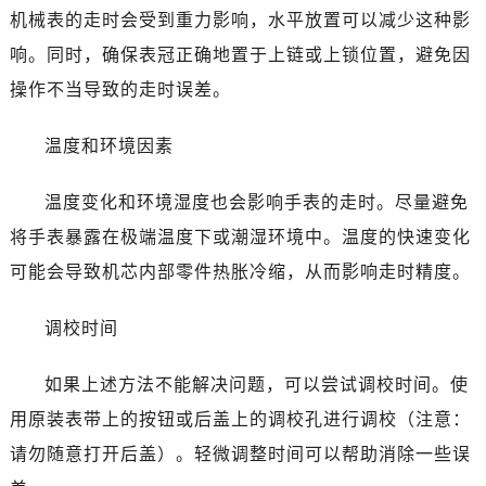
温州市鹿城区锦绣路1067号置信广场10层1015室（需提前预约）
机械表的走时会受到重力影响，水平放置可以减少这种影
哈尔滨市道里区友谊西路600号富力中心T2座写字楼29层03室（需提前预约）
响。同时，确保表冠正确地置于上链或上锁位置，避免因
大连市中山区人民路15号国际金融大厦7层G室（需提前预约）
操作不当导致的走时误差。
佛山市禅城区季华五路57号万科金融中心C座12层1205室（需提前预约）
东莞市东城街道鸿福东路1号民盈国贸中心T1写字楼9层907室（需提前预约）
温度和环境因素
无锡市梁溪区人民中路139号恒隆广场写字楼1座11层1104室（需提前预约）
南通市崇川区工农路57号圆融广场写字楼16层1603室（需提前预约）
温度变化和环境湿度也会影响手表的走时。尽量避免
苏州市苏州工业园区星港街199号苏州中心办公楼C座22层08室（需提前预约）
将手表暴露在极端温度下或潮湿环境中。温度的快速变化
武汉市江汉区解放大道686号世界贸易大厦38层09室（需提前预约）
可能会导致机芯内部零件热胀冷缩，从而影响走时精度。
南宁市青秀区金湖路59号地王大厦12楼1224室（需提前预约）
合肥市蜀山区潜山路111号万象城华润大厦B座12楼03室（需提前预约）
调校时间
泉州市丰泽区宝洲路729号浦西万达中心写字楼A座7楼709室（需提前预约）
青岛市南区山东路6号华润大厦B座22层04室（需提前预约）
如果上述方法不能解决问题，可以尝试调校时间。使
烟台市芝罘区胜利路139号万达金融中心A座907室（需提前预约）
用原装表带上的按钮或后盖上的调校孔进行调校（注意：
长春市朝阳区西安大路727号中银大厦A座(旺进大厦)18层09室（需提前预约）
请勿随意打开后盖）。轻微调整时间可以帮助消除一些误
贵阳市南明区都司高架桥路33号亨特国际金融中心14楼14D（需提前预约）