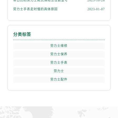
带日历的劳力士蚝式恒动五位数型号
2023-10-28
山西省运城市盐湖区河东街劳力士售后服务中心（需提前预约）
劳力士手表走时慢的具体原因
2023-01-07
山西省长治市潞州区英雄中路劳力士售后服务中心（需提前预约）
山西省太原市迎泽区迎泽街道解放路15号亨得利名表维修授权店3楼劳力士售后服务中心（需提前预约）
天津市和平区赤峰道136号天津国际金融中心26层2603室劳力士售后服务中心（需提前预约）
安徽省安庆市迎江区人民路劳力士售后服务中心（需提前预约）
分类标签
安徽省蚌埠市蚌山区淮河路劳力士售后服务中心（需提前预约）
劳力士维修
安徽省亳州市谯城区魏武大道劳力士售后服务中心（需提前预约）
安徽省池州市贵池区长江路劳力士售后服务中心（需提前预约）
劳力士保养
安徽省滁州市琅琊区南谯北路劳力士售后服务中心（需提前预约）
劳力士手表
安徽省阜阳市颍州区颍州北路劳力士售后服务中心（需提前预约）
劳力士
安徽省淮北市相山区淮海路劳力士售后服务中心（需提前预约）
劳力士配件
安徽省淮南市田家庵区国庆中路劳力士售后服务中心（需提前预约）
安徽省黄山市屯溪区黄山西路劳力士售后服务中心（需提前预约）
安徽省六安市金安区解放中路劳力士售后服务中心（需提前预约）
安徽省马鞍山市雨山区湖南西路劳力士售后服务中心（需提前预约）
安徽省宿州市埇桥区人民中路劳力士售后服务中心（需提前预约）