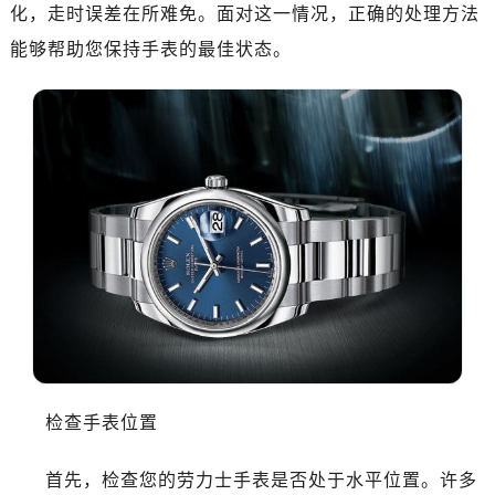
南昌市红谷滩新区红谷中大道998号绿地双子塔（中央广场）A1座办公楼14层07室（需提前预约）
化，走时误差在所难免。面对这一情况，正确的处理方法
济南市历下区经十路11111号华润中心写字楼（万象城）15层1508室（需提前预约）
能够帮助您保持手表的最佳状态。
广州市天河区天河路230号万菱汇国际中心写字楼A塔7层704室（需提前预约）
广州市越秀区环市东路371-375号世界贸易中心大厦南塔写字楼15层07室（需提前预约）
深圳市罗湖区深南东路5001号华润大厦写字楼17层1701室（需提前预约）
惠州市惠城区江北文昌一路7号华贸大厦写字楼1座30层05室（需提前预约）
厦门市思明区湖滨东路95号华润大厦写字楼B座11层1104室（需提前预约）
福州市鼓楼区五四路128-1号恒力城写字楼15层03室（需提前预约）
成都市锦江区人民东路6号SAC东原中心写字楼24层2406B室（需提前预约）
重庆市江北区观音桥步行街2号融恒时代广场写字楼9层902室（需提前预约）
长沙市芙蓉区定王台街道建湘路393号世茂环球金融中心写字楼（芙蓉广场）10层13室（需提前预约）
郑州市二七区铭功路10号华润大厦写字楼29层2905室（需提前预约）
太原市迎泽区解放路15号亨得利名表服务中心（品牌授权店）3层整层（需提前预约）
沈阳市沈河区中街路137号亨得利名表服务中心（品牌授权店）1层整层（需提前预约）
检查手表位置
沈阳市沈河区中街路83号亨得利名表服务中心（品牌授权店）1层整层（需提前预约）
乌鲁木齐市天山区红山路26号时代广场（CCMALL）C座17层17-B（需提前预约）
首先，检查您的劳力士手表是否处于水平位置。许多