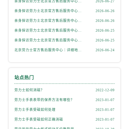
亲身探访劳力士北京官方售后服务中心｜全新地址电话一览（2026年7月最新）
2026-06-27
内蒙古自治区赤峰市红山区哈达街劳力士售后服务中心（需提前预约）
内蒙古自治区鄂尔多斯市东胜区伊金霍洛街劳力士售后服务中心（需提前预约）
亲身探访劳力士北京官方售后服务中心｜网点地址与售后热线（2026年6月最新）
2026-06-26
内蒙古自治区呼伦贝尔市海拉尔区中央街劳力士售后服务中心（需提前预约）
亲身探访劳力士北京官方售后服务中心｜网点地址及官方服务电话（2026年6月最新）
2026-06-26
内蒙古自治区通辽市科尔沁区明仁大街劳力士售后服务中心（需提前预约）
亲身探访劳力士北京官方售后服务中心｜网点地址及售后热线（2026年6月最新）
2026-06-25
内蒙古自治区乌海市海勃湾区人民南路劳力士售后服务中心（需提前预约）
亲身探访劳力士北京官方售后服务中心｜完整地址与联系电话（2026年6月最新）
2026-06-25
内蒙古自治区乌兰察布市集宁区恩和大街劳力士售后服务中心（需提前预约）
北京劳力士官方售后服务中心｜详细地址与官方热线权威信息公示（2026年6月最新）
2026-06-24
内蒙古自治区锡林郭勒盟市锡林浩特市光明街与额尔敦路交叉口劳力士售后服务中心（需提前预约）
内蒙古自治区兴安盟市乌兰浩特市兴安大街劳力士售后服务中心（需提前预约）
山西省大同市平城区迎宾街劳力士售后服务中心（需提前预约）
山西省晋城市城区黄华街劳力士售后服务中心（需提前预约）
站点热门
山西省晋中市榆次区顺城街劳力士售后服务中心（需提前预约）
劳力士如何消磁？
2022-12-09
山西省临汾市尧都区解放路劳力士售后服务中心（需提前预约）
山西省吕梁市离石区永宁中路与建设街交叉口劳力士售后服务中心（需提前预约）
劳力士手表表带的保养方法有哪些？
2023-01-07
山西省朔州市朔城区怡西路与鄯阳西街交汇处劳力士售后服务中心（需提前预约）
劳力士手表受磁如何处理
2023-01-07
山西省忻州市忻府区和平东街与七一南路交叉口劳力士售后服务中心（需提前预约）
劳力士手表受磁如何正确消磁
2023-01-07
山西省阳泉市郊区平阳东街与新城大道交叉口劳力士售后服务中心（需提前预约）