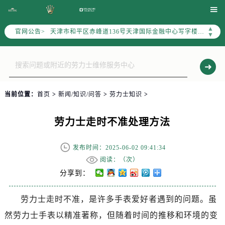
北京市东城区东长安街1号东方广场写字楼W3座6层602室（需提前预约）

北京市朝阳区建国门外大街甲6号华熙国际中心写字楼D座11层1102室（需提前预约）
▲
官网公告>
天津市和平区赤峰道136号天津国际金融中心写字楼26层2603室（需提前预约）
▼
上海市徐汇区虹桥路3号港汇中心写字楼2座37层3705室（需提前预约）
上海市黄浦区南京东路299号宏伊国际广场写字楼8层806室（需提前预约）
南京市秦淮区中山南路1号（新街口）南京中心写字楼22层C1-1室（需提前预约）
常州市新北区龙锦路1590号现代传媒中心写字楼5号楼10层1008室（需提前预约）
当前位置：
首页
>
新闻/知识/问答
>
劳力士知识
>
徐州市鼓楼区淮海东路29号苏宁广场IFC国际金融中心写字楼35层3508室（需提前预约）
扬州市邗江区国展路29号星耀天地写字楼1号楼18层1803室（需提前预约）
劳力士走时不准处理方法
盐城市盐都区世纪大道5号盐城金融城写字楼1号楼16层1604室（需提前预约）
泰州市海陵区永定东路399号置地商务中心东塔写字楼（华润万象城）17层1706室（需提前预约）
发布时间：2025-06-02 09:41:34
宁波市江北区大闸南路500号来福士广场办公楼20层2009室（需提前预约）
阅读：（
次）
杭州市上城区钱江路1366号华润大厦写字楼A座5层503-5室（需提前预约）
分享到：
金华市金东区东市南街777号金华万达广场写字楼4号楼22层2209室（需提前预约）
劳力士走时不准，是许多手表爱好者遇到的问题。虽
绍兴市越城区胜利东路379号世茂天际中心写字楼8层805室（需提前预约）
然劳力士手表以精准著称，但随着时间的推移和环境的变
嘉兴市南湖区广益路705号嘉兴世界贸易中心写字楼A座13层1304室（需提前预约）