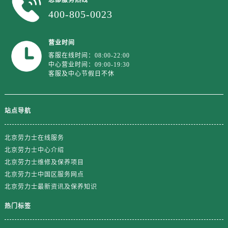
江苏省盐城市盐都区世纪大道5号盐城金融城写字楼1号楼16层1604室劳力士售后服务中心（需提前预约）
400-805-0023
江苏省扬州市邗江区国展路29号星耀天地写字楼1号楼18层1803室劳力士售后服务中心（需提前预约）
江苏省镇江市京口区中山东路劳力士售后服务中心（需提前预约）
营业时间
江西省抚州市临川区赣东大道劳力士售后服务中心（需提前预约）
客服在线时间：08:00-22:00
江西省赣州市章贡区文清路劳力士售后服务中心（需提前预约）
中心营业时间：09:00-19:30
客服及中心节假日不休
江西省吉安市吉州区井冈山大道劳力士售后服务中心（需提前预约）
江西省景德镇市珠山区珠山中路劳力士售后服务中心（需提前预约）
江西省九江市浔阳区浔阳路劳力士售后服务中心（需提前预约）
站点导航
江西省南昌市红谷滩新区红谷中大道998号绿地双子塔（中央广场）A1座办公楼14层1407室劳力士售后服务中心（需提前预约）
江西省萍乡市安源区萍安北大道与康庄路交叉口劳力士售后服务中心（需提前预约）
北京劳力士在线服务
江西省上饶市信州区滨江西路劳力士售后服务中心（需提前预约）
北京劳力士中心介绍
江西省新余市渝水区北湖西路劳力士售后服务中心（需提前预约）
北京劳力士维修及保养项目
北京劳力士中国区服务网点
江西省宜春市袁州区中山中路劳力士售后服务中心（需提前预约）
北京劳力士最新资讯及保养知识
江西省鹰潭市月湖区胜利东路劳力士售后服务中心（需提前预约）
山东省德州市德城区东风中路劳力士售后服务中心（需提前预约）
热门标签
山东省东营市东营区济南路劳力士售后服务中心（需提前预约）