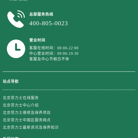
江苏省宿迁市宿城区西湖路劳力士售后服务中心（需提前预约）
江苏省泰州市海陵区永定东路399号置地商务中心东塔（华润万象城）17层1706室劳力士售后服务中心（需提前预约）
总部服务热线
江苏省徐州市鼓楼区淮海东路29号苏宁广场IFC国际金融中心35层3508室劳力士售后服务中心（需提前预约）
400-805-0023
江苏省盐城市盐都区世纪大道5号盐城金融城写字楼1号楼16层1604室劳力士售后服务中心（需提前预约）
江苏省扬州市邗江区国展路29号星耀天地写字楼1号楼18层1803室劳力士售后服务中心（需提前预约）
营业时间
江苏省镇江市京口区中山东路劳力士售后服务中心（需提前预约）
客服在线时间：08:00-22:00
中心营业时间：09:00-19:30
江西省抚州市临川区赣东大道劳力士售后服务中心（需提前预约）
客服及中心节假日不休
江西省赣州市章贡区文清路劳力士售后服务中心（需提前预约）
江西省吉安市吉州区井冈山大道劳力士售后服务中心（需提前预约）
江西省景德镇市珠山区珠山中路劳力士售后服务中心（需提前预约）
站点导航
江西省九江市浔阳区浔阳路劳力士售后服务中心（需提前预约）
江西省南昌市红谷滩新区红谷中大道998号绿地双子塔（中央广场）A1座办公楼14层1407室劳力士售后服务中心（需提前预约）
北京劳力士在线服务
北京劳力士中心介绍
江西省萍乡市安源区萍安北大道与康庄路交叉口劳力士售后服务中心（需提前预约）
北京劳力士维修及保养项目
江西省上饶市信州区滨江西路劳力士售后服务中心（需提前预约）
北京劳力士中国区服务网点
江西省新余市渝水区北湖西路劳力士售后服务中心（需提前预约）
北京劳力士最新资讯及保养知识
江西省宜春市袁州区中山中路劳力士售后服务中心（需提前预约）