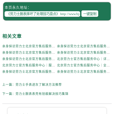
辽宁省本溪市平山区胜利路劳力士售后服务中心（需提前预约）
本页永久地址：
辽宁省朝阳市双塔区新华路劳力士售后服务中心（需提前预约）
一键复制
辽宁省丹东市振兴区七经街劳力士售后服务中心（需提前预约）
辽宁省抚顺市新抚区东一路劳力士售后服务中心（需提前预约）
辽宁省阜新市海州区解放大街劳力士售后服务中心（需提前预约）
相关文章
辽宁省葫芦岛市连山区中央路劳力士售后服务中心（需提前预约）
辽宁省锦州市古塔区中央大街劳力士售后服务中心（需提前预约）
亲身探访劳力士北京官方售后服务中心｜全新地址电话一览（2026年7月最新）
亲身探访劳力士北京官方售后服务中心｜网点地址与售后热线（2026年6月最新）
辽宁省辽阳市白塔区新运大街劳力士售后服务中心（需提前预约）
亲身探访劳力士北京官方售后服务中心｜网点地址及官方服务电话（2026年6月最新）
亲身探访劳力士北京官方售后服务中心｜网点地址及售后热线（2026年6月最新）
辽宁省盘锦市兴隆台区石油大街劳力士售后服务中心（需提前预约）
亲身探访劳力士北京官方售后服务中心｜完整地址与联系电话（2026年6月最新）
北京劳力士官方售后服务中心｜详细地址与官方热线权威信息公示（2026年6月最新）
北京劳力士官方售后服务中心｜服务热线及详细地址权威信息公示（2026年6月最新）
北京劳力士官方售后服务中心｜全新地址与售后热线权威信息公示（2026年6月最新）
辽宁省铁岭市银州区南马路劳力士售后服务中心（需提前预约）
亲身探访劳力士北京官方售后服务中心｜热线与地址（2026年6月最新）
亲身探访劳力士北京官方售后服务中心｜最新电话和维修地址（2026年6月最新）
辽宁省营口市站前区市府路与渤海大街交叉口劳力士售后服务中心（需提前预约）
辽宁省沈阳市沈河区中街路137号亨得利名表维修授权店1楼劳力士售后服务中心（需提前预约）
上一篇：
劳力士手表进灰了解决方法推荐
辽宁省沈阳市沈河区中街路83号亨得利名表维修授权店1楼劳力士售后服务中心（需提前预约）
下一篇：
劳力士腕表表壳有划痕解决技巧集锦
北京市朝阳区建国门外大街甲6号华熙国际中心D座11层1102室劳力士售后服务中心（需提前预约）
北京市东城区东长安街1号王府井东方广场W3座6层602室劳力士售后服务中心（需提前预约）
河北省保定市竞秀区朝阳北大街北国先天下劳力士售后服务中心（需提前预约）