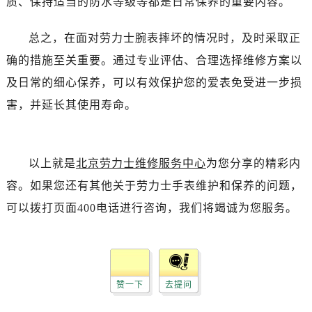
质、保持适当的防水等级等都是日常保养的重要内容。
黑龙江省牡丹江市东安区太平路劳力士售后服务中心（需提前预约）
黑龙江省七台河市桃山区大同街劳力士售后服务中心（需提前预约）
总之，在面对劳力士腕表摔坏的情况时，及时采取正
黑龙江省齐齐哈尔市龙沙区龙华路劳力士售后服务中心（需提前预约）
确的措施至关重要。通过专业评估、合理选择维修方案以
黑龙江省双鸭山市尖山区新兴大街劳力士售后服务中心（需提前预约）
及日常的细心保养，可以有效保护您的爱表免受进一步损
黑龙江省绥化市北林区新华街与康庄路交叉口劳力士售后服务中心（需提前预约）
黑龙江省伊春市伊美区通河路劳力士售后服务中心（需提前预约）
害，并延长其使用寿命。
吉林省白城市洮北区明仁南街劳力士售后服务中心（需提前预约）
吉林省白山市浑江区浑江大街劳力士售后服务中心（需提前预约）
吉林省吉林市船营区河南街劳力士售后服务中心（需提前预约）
以上就是
北京劳力士维修服务中心
为您分享的精彩内
吉林省辽源市龙山区人民大街劳力士售后服务中心（需提前预约）
容。如果您还有其他关于劳力士手表维护和保养的问题，
吉林省梅河口市新华街道梅河大街劳力士售后服务中心（需提前预约）
可以拨打页面400电话进行咨询，我们将竭诚为您服务。
吉林省四平市铁东区紫气大路与南九经街交汇处劳力士售后服务中心（需提前预约）
吉林省松原市宁江区五环大街劳力士售后服务中心（需提前预约）
吉林省通化市东昌区环通乡江南大街劳力士售后服务中心（需提前预约）
吉林省延边市延吉市解放路劳力士售后服务中心（需提前预约）
赞一下
去提问
辽宁省鞍山市铁东区站前街劳力士售后服务中心（需提前预约）