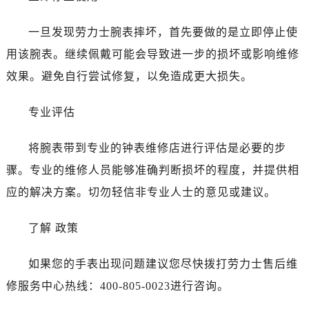
沈阳市沈河区中街路137号亨得利名表服务中心（品牌授权店）1层整层（需提前预约）
沈阳市沈河区中街路83号亨得利名表服务中心（品牌授权店）1层整层（需提前预约）
一旦发现劳力士腕表摔坏，首先要做的是立即停止使
乌鲁木齐市天山区红山路26号时代广场（CCMALL）C座17层17-B（需提前预约）
用该腕表。继续佩戴可能会导致进一步的损坏或影响维修
温州市鹿城区锦绣路1067号置信广场10层1015室（需提前预约）
效果。避免自行尝试修复，以免造成更大损失。
哈尔滨市道里区友谊西路600号富力中心T2座写字楼29层03室（需提前预约）
大连市中山区人民路15号国际金融大厦7层G室（需提前预约）
专业评估
佛山市禅城区季华五路57号万科金融中心C座12层1205室（需提前预约）
东莞市东城街道鸿福东路1号民盈国贸中心T1写字楼9层907室（需提前预约）
将腕表带到专业的钟表维修店进行评估是必要的步
无锡市梁溪区人民中路139号恒隆广场写字楼1座11层1104室（需提前预约）
骤。专业的维修人员能够准确判断损坏的程度，并提供相
南通市崇川区工农路57号圆融广场写字楼16层1603室（需提前预约）
应的解决方案。切勿轻信非专业人士的意见或建议。
苏州市苏州工业园区星港街199号苏州中心办公楼C座22层08室（需提前预约）
武汉市江汉区解放大道686号世界贸易大厦38层09室（需提前预约）
了解 政策
南宁市青秀区金湖路59号地王大厦12楼1224室（需提前预约）
合肥市蜀山区潜山路111号万象城华润大厦B座12楼03室（需提前预约）
如果您的手表出现问题建议您尽快拨打劳力士售后维
泉州市丰泽区宝洲路729号浦西万达中心写字楼A座7楼709室（需提前预约）
修服务中心热线：400-805-0023进行咨询。
青岛市南区山东路6号华润大厦B座22层04室（需提前预约）