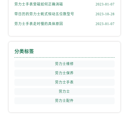
山西省朔州市朔城区怡西路与鄯阳西街交汇处劳力士售后服务中心（需提前预约）
劳力士手表受磁如何正确消磁
2023-01-07
山西省忻州市忻府区和平东街与七一南路交叉口劳力士售后服务中心（需提前预约）
带日历的劳力士蚝式恒动五位数型号
2023-10-28
山西省阳泉市郊区平阳东街与新城大道交叉口劳力士售后服务中心（需提前预约）
劳力士手表走时慢的具体原因
2023-01-07
山西省运城市盐湖区河东街劳力士售后服务中心（需提前预约）
山西省长治市潞州区英雄中路劳力士售后服务中心（需提前预约）
山西省太原市迎泽区迎泽街道解放路15号亨得利名表维修授权店3楼劳力士售后服务中心（需提前预约）
天津市和平区赤峰道136号天津国际金融中心26层2603室劳力士售后服务中心（需提前预约）
分类标签
安徽省安庆市迎江区人民路劳力士售后服务中心（需提前预约）
劳力士维修
安徽省蚌埠市蚌山区淮河路劳力士售后服务中心（需提前预约）
劳力士保养
安徽省亳州市谯城区魏武大道劳力士售后服务中心（需提前预约）
劳力士手表
安徽省池州市贵池区长江路劳力士售后服务中心（需提前预约）
安徽省滁州市琅琊区南谯北路劳力士售后服务中心（需提前预约）
劳力士
安徽省阜阳市颍州区颍州北路劳力士售后服务中心（需提前预约）
劳力士配件
安徽省淮北市相山区淮海路劳力士售后服务中心（需提前预约）
安徽省淮南市田家庵区国庆中路劳力士售后服务中心（需提前预约）
安徽省黄山市屯溪区黄山西路劳力士售后服务中心（需提前预约）