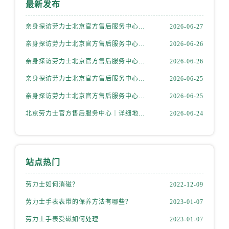
最新发布
内蒙古自治区阿拉善盟市左旗土尔扈特大街劳力士售后服务中心（需提前预约）
内蒙古自治区巴彦淖尔市临河区新华街劳力士售后服务中心（需提前预约）
亲身探访劳力士北京官方售后服务中心｜全新地址电话一览（2026年7月最新）
2026-06-27
内蒙古自治区包头市青山区幸福路甲3号王府井百货名表维修劳力士售后服务中心（需提前预约）
亲身探访劳力士北京官方售后服务中心｜网点地址与售后热线（2026年6月最新）
2026-06-26
内蒙古自治区赤峰市红山区哈达街劳力士售后服务中心（需提前预约）
内蒙古自治区鄂尔多斯市东胜区伊金霍洛街劳力士售后服务中心（需提前预约）
亲身探访劳力士北京官方售后服务中心｜网点地址及官方服务电话（2026年6月最新）
2026-06-26
内蒙古自治区呼伦贝尔市海拉尔区中央街劳力士售后服务中心（需提前预约）
亲身探访劳力士北京官方售后服务中心｜网点地址及售后热线（2026年6月最新）
2026-06-25
内蒙古自治区通辽市科尔沁区明仁大街劳力士售后服务中心（需提前预约）
亲身探访劳力士北京官方售后服务中心｜完整地址与联系电话（2026年6月最新）
2026-06-25
内蒙古自治区乌海市海勃湾区人民南路劳力士售后服务中心（需提前预约）
北京劳力士官方售后服务中心｜详细地址与官方热线权威信息公示（2026年6月最新）
2026-06-24
内蒙古自治区乌兰察布市集宁区恩和大街劳力士售后服务中心（需提前预约）
内蒙古自治区锡林郭勒盟市锡林浩特市光明街与额尔敦路交叉口劳力士售后服务中心（需提前预约）
内蒙古自治区兴安盟市乌兰浩特市兴安大街劳力士售后服务中心（需提前预约）
山西省大同市平城区迎宾街劳力士售后服务中心（需提前预约）
站点热门
山西省晋城市城区黄华街劳力士售后服务中心（需提前预约）
劳力士如何消磁？
2022-12-09
山西省晋中市榆次区顺城街劳力士售后服务中心（需提前预约）
劳力士手表表带的保养方法有哪些？
2023-01-07
山西省临汾市尧都区解放路劳力士售后服务中心（需提前预约）
山西省吕梁市离石区永宁中路与建设街交叉口劳力士售后服务中心（需提前预约）
劳力士手表受磁如何处理
2023-01-07