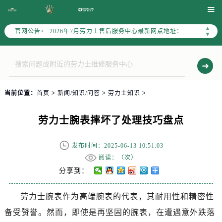
2026年7月劳力士全国官方售后客户服务热线：400-805-0023

劳力士官方全国统一服务热线400-805-0023，服务覆盖中国大陆、香港、澳门、台湾全部区域（非大陆需加拨“+86”）
▲
官网公告>
2026年7月劳力士售后服务中心最新网点地址：
▼
北京市东城区东长安街1号东方广场写字楼W3座6层602室（需提前预约）
北京市朝阳区建国门外大街甲6号华熙国际中心写字楼D座11层1102室（需提前预约）
天津市和平区赤峰道136号天津国际金融中心写字楼26层2603室（需提前预约）
上海市徐汇区虹桥路3号港汇中心写字楼2座37层3705室（需提前预约）
当前位置：
首页
>
新闻/知识/问答
>
劳力士知识
>
上海市黄浦区南京东路299号宏伊国际广场写字楼8层806室（需提前预约）
南京市秦淮区中山南路1号（新街口）南京中心写字楼22层C1-1室（需提前预约）
劳力士腕表摔坏了处理技巧盘点
常州市新北区龙锦路1590号现代传媒中心写字楼5号楼10层1008室（需提前预约）
徐州市鼓楼区淮海东路29号苏宁广场IFC国际金融中心写字楼35层3508室（需提前预约）
发布时间：2025-06-13 10:51:03
扬州市邗江区国展路29号星耀天地写字楼1号楼18层1803室（需提前预约）
阅读：（
次）
盐城市盐都区世纪大道5号盐城金融城写字楼1号楼16层1604室（需提前预约）
分享到：
泰州市海陵区永定东路399号置地商务中心东塔写字楼（华润万象城）17层1706室（需提前预约）
劳力士腕表作为高端腕表的代表，其耐用性和精密性
宁波市江北区大闸南路500号来福士广场办公楼20层2009室（需提前预约）
备受赞誉。然而，即使是再坚固的腕表，在遭遇意外跌落
杭州市上城区钱江路1366号华润大厦写字楼A座5层503-5室（需提前预约）