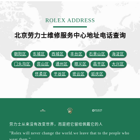
安徽省六安市金安区解放中路劳力士售后服务中心（需提前预约）
安徽省马鞍山市雨山区湖南西路劳力士售后服务中心（需提前预约）
ROLEX ADDRESS
安徽省宿州市埇桥区人民中路劳力士售后服务中心（需提前预约）
安徽省铜陵市铜官区石城大道劳力士售后服务中心（需提前预约）
北京劳力士维修服务中心地址电话查询
安徽省芜湖市镜湖区中山路步行街劳力士售后服务中心（需提前预约）
安徽省宣城市宣州区叠嶂西路劳力士售后服务中心（需提前预约）
朝阳区
东城区
西城区
丰台区
石景山区
海淀区
福建省龙岩市新罗区九一南路劳力士售后服务中心（需提前预约）
福建省南平市建阳区人民西路劳力士售后服务中心（需提前预约）
门头沟区
房山区
通州区
顺义区
昌平区
大兴区
福建省宁德市蕉城区天湖东路劳力士售后服务中心（需提前预约）
怀柔区
平谷区
密云区
延庆区
福建省莆田市城厢区霞林街道荔华东大道劳力士售后服务中心（需提前预约）
福建省三明市三元区东乾二路劳力士售后服务中心（需提前预约）
福建省漳州市龙文区步港路劳力士售后服务中心（需提前预约）
江苏省常州市新北区龙锦路1590号现代传媒中心5号楼10层1008室劳力士售后服务中心（需提前预约）
江苏省淮安市清江浦区淮海北路劳力士售后服务中心（需提前预约）
劳力士从来没有改变世界，而是把它留给佩戴它的人
江苏省连云港市海州区通灌北路劳力士售后服务中心（需提前预约）
"Rolex will never change the world.we leave that to the people who
江苏省南京市秦淮区中山南路1号南京中心22层22-C1-C3室劳力士售后服务中心（需提前预约）
wear them.”