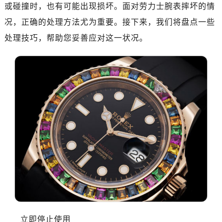
金华市金东区东市南街777号金华万达广场写字楼4号楼22层2209室（需提前预约）
或碰撞时，也有可能出现损坏。面对劳力士腕表摔坏的情
绍兴市越城区胜利东路379号世茂天际中心写字楼8层805室（需提前预约）
况，正确的处理方法尤为重要。接下来，我们将盘点一些
嘉兴市南湖区广益路705号嘉兴世界贸易中心写字楼A座13层1304室（需提前预约）
处理技巧，帮助您妥善应对这一状况。
南昌市红谷滩新区红谷中大道998号绿地双子塔（中央广场）A1座办公楼14层07室（需提前预约）
济南市历下区经十路11111号华润中心写字楼（万象城）15层1508室（需提前预约）
广州市天河区天河路230号万菱汇国际中心写字楼A塔7层704室（需提前预约）
广州市越秀区环市东路371-375号世界贸易中心大厦南塔写字楼15层07室（需提前预约）
深圳市罗湖区深南东路5001号华润大厦写字楼17层1701室（需提前预约）
惠州市惠城区江北文昌一路7号华贸大厦写字楼1座30层05室（需提前预约）
厦门市思明区湖滨东路95号华润大厦写字楼B座11层1104室（需提前预约）
福州市鼓楼区五四路128-1号恒力城写字楼15层03室（需提前预约）
成都市锦江区人民东路6号SAC东原中心写字楼24层2406B室（需提前预约）
重庆市江北区观音桥步行街2号融恒时代广场写字楼9层902室（需提前预约）
长沙市芙蓉区定王台街道建湘路393号世茂环球金融中心写字楼（芙蓉广场）10层13室（需提前预约）
郑州市二七区铭功路10号华润大厦写字楼29层2905室（需提前预约）
太原市迎泽区解放路15号亨得利名表服务中心（品牌授权店）3层整层（需提前预约）
立即停止使用