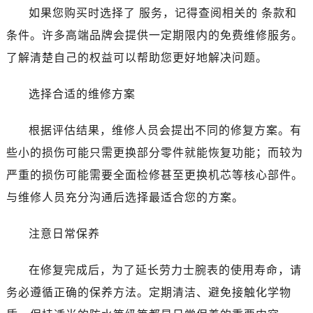
烟台市芝罘区胜利路139号万达金融中心A座907室（需提前预约）
如果您购买时选择了 服务，记得查阅相关的 条款和
长春市朝阳区西安大路727号中银大厦A座(旺进大厦)18层09室（需提前预约）
条件。许多高端品牌会提供一定期限内的免费维修服务。
贵阳市南明区都司高架桥路33号亨特国际金融中心14楼14D（需提前预约）
了解清楚自己的权益可以帮助您更好地解决问题。
昆明市盘龙区北京路928号同德昆明广场写字楼10层06室（需提前预约）
石家庄市长安区中山东路39号勒泰中心写字楼B座13层07室（需提前预约）
选择合适的维修方案
西安市碑林区南关正街88号华侨城长安国际中心E座6楼10室（需提前预约）
海口市龙华区金贸东路5号海口华润大厦B座17层1707室（需提前预约）
根据评估结果，维修人员会提出不同的修复方案。有
唐山市路南区新华东道100号万达广场写字楼A座10层1002室（需提前预约）
些小的损伤可能只需更换部分零件就能恢复功能；而较为
台州市椒江区东海大道1800号腾达中心东1幢20楼2002室（需提前预约）
严重的损伤可能需要全面检修甚至更换机芯等核心部件。
内蒙古自治区呼和浩特市玉泉区大学西街70号华润万象城写字楼（鄂尔多斯大厦）23层2326室（需提前预约）
与维修人员充分沟通后选择最适合您的方案。
甘肃省兰州市七里河区西津西路16号兰州中心写字楼21层2102室（需提前预约）
黑龙江省大庆市萨尔图区会战大街劳力士售后服务中心（需提前预约）
注意日常保养
黑龙江省鹤岗市向阳区红军路劳力士售后服务中心（需提前预约）
黑龙江省黑河市爱辉区中央街劳力士售后服务中心（需提前预约）
在修复完成后，为了延长劳力士腕表的使用寿命，请
黑龙江省鸡西市鸡冠区红军路劳力士售后服务中心（需提前预约）
务必遵循正确的保养方法。定期清洁、避免接触化学物
黑龙江省佳木斯市向阳区长安路劳力士售后服务中心（需提前预约）