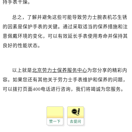
持手表干燥。
吉林省白山市浑江区浑江大街劳力士售后服务中心（需提前预约）
吉林省吉林市船营区河南街劳力士售后服务中心（需提前预约）
总之，了解并避免这些可能导致劳力士腕表机芯生锈
吉林省辽源市龙山区人民大街劳力士售后服务中心（需提前预约）
的因素是保护手表的关键。通过采取适当的保养措施和注
吉林省梅河口市新华街道梅河大街劳力士售后服务中心（需提前预约）
吉林省四平市铁东区紫气大路与南九经街交汇处劳力士售后服务中心（需提前预约）
意佩戴环境的变化，可以有效延长手表使用寿命并保持其
吉林省松原市宁江区五环大街劳力士售后服务中心（需提前预约）
良好的性能状态。
吉林省通化市东昌区环通乡江南大街劳力士售后服务中心（需提前预约）
吉林省延边市延吉市解放路劳力士售后服务中心（需提前预约）
辽宁省鞍山市铁东区站前街劳力士售后服务中心（需提前预约）
以上就是
北京劳力士保养服务中心
为您分享的精彩内
辽宁省本溪市平山区胜利路劳力士售后服务中心（需提前预约）
容。如果您还有其他关于劳力士手表维护和保养的问题，
辽宁省朝阳市双塔区新华路劳力士售后服务中心（需提前预约）
可以拨打页面400电话进行咨询，我们将竭诚为您服务。
辽宁省丹东市振兴区七经街劳力士售后服务中心（需提前预约）
辽宁省抚顺市新抚区东一路劳力士售后服务中心（需提前预约）
辽宁省阜新市海州区解放大街劳力士售后服务中心（需提前预约）
辽宁省葫芦岛市连山区中央路劳力士售后服务中心（需提前预约）
赞一下
去提问
辽宁省锦州市古塔区中央大街劳力士售后服务中心（需提前预约）