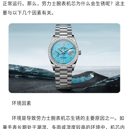
深圳市罗湖区深南东路5001号华润大厦写字楼17层1701室（需提前预约）
正常运行。那么，劳力士腕表机芯为什么会生锈呢？这主
惠州市惠城区江北文昌一路7号华贸大厦写字楼1座30层05室（需提前预约）
要与以下几个因素有关。
厦门市思明区湖滨东路95号华润大厦写字楼B座11层1104室（需提前预约）
福州市鼓楼区五四路128-1号恒力城写字楼15层03室（需提前预约）
成都市锦江区人民东路6号SAC东原中心写字楼24层2406B室（需提前预约）
重庆市江北区观音桥步行街2号融恒时代广场写字楼9层902室（需提前预约）
长沙市芙蓉区定王台街道建湘路393号世茂环球金融中心写字楼（芙蓉广场）10层13室（需提前预约）
郑州市二七区铭功路10号华润大厦写字楼29层2905室（需提前预约）
太原市迎泽区解放路15号亨得利名表服务中心（品牌授权店）3层整层（需提前预约）
沈阳市沈河区中街路137号亨得利名表服务中心（品牌授权店）1层整层（需提前预约）
沈阳市沈河区中街路83号亨得利名表服务中心（品牌授权店）1层整层（需提前预约）
乌鲁木齐市天山区红山路26号时代广场（CCMALL）C座17层17-B（需提前预约）
温州市鹿城区锦绣路1067号置信广场10层1015室（需提前预约）
环境因素
哈尔滨市道里区友谊西路600号富力中心T2座写字楼29层03室（需提前预约）
大连市中山区人民路15号国际金融大厦7层G室（需提前预约）
环境是导致劳力士腕表机芯生锈的主要原因之一。如
佛山市禅城区季华五路57号万科金融中心C座12层1205室（需提前预约）
果手表长期处于潮湿、多雨或湿度较高的环境中，机芯内