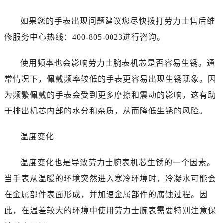
唐山市路南区新华东道100号万达广场写字楼A座10层1002室（需提前预约）
台州市椒江区东海大道1800号腾达中心东1幢20楼2002室（需提前预约）
如果您的手表出现问题建议您尽快拨打劳力士售后维
内蒙古自治区呼和浩特市玉泉区大学西街70号华润万象城写字楼（鄂尔多斯大厦）23层2326室（需提前预约）
修服务中心热线：400-805-0023进行咨询。
甘肃省兰州市七里河区西津西路16号兰州中心写字楼21层2102室（需提前预约）
黑龙江省大庆市萨尔图区会战大街劳力士售后服务中心（需提前预约）
使用频率也会影响劳力士腕表机芯是否容易生锈。通
黑龙江省鹤岗市向阳区红军路劳力士售后服务中心（需提前预约）
常情况下，佩戴频率较低的手表更容易出现生锈现象。因
黑龙江省黑河市爱辉区中央街劳力士售后服务中心（需提前预约）
为频繁佩戴的手表会受到更多摩擦和震动的影响，这有助
黑龙江省鸡西市鸡冠区红军路劳力士售后服务中心（需提前预约）
于排出机芯内部的水分和杂质，从而降低生锈的风险。
黑龙江省佳木斯市向阳区长安路劳力士售后服务中心（需提前预约）
黑龙江省牡丹江市东安区太平路劳力士售后服务中心（需提前预约）
温度变化
黑龙江省七台河市桃山区大同街劳力士售后服务中心（需提前预约）
黑龙江省齐齐哈尔市龙沙区龙华路劳力士售后服务中心（需提前预约）
温度变化也是导致劳力士腕表机芯生锈的一个因素。
黑龙江省双鸭山市尖山区新兴大街劳力士售后服务中心（需提前预约）
当手表从温暖的环境突然进入寒冷环境时，冷凝水可能会
黑龙江省绥化市北林区新华街与康庄路交叉口劳力士售后服务中心（需提前预约）
在金属部件表面形成，并加速金属部件的腐蚀过程。因
黑龙江省伊春市伊美区通河路劳力士售后服务中心（需提前预约）
此，在温差较大的环境中使用劳力士腕表需要特别注意保
吉林省白城市洮北区明仁南街劳力士售后服务中心（需提前预约）