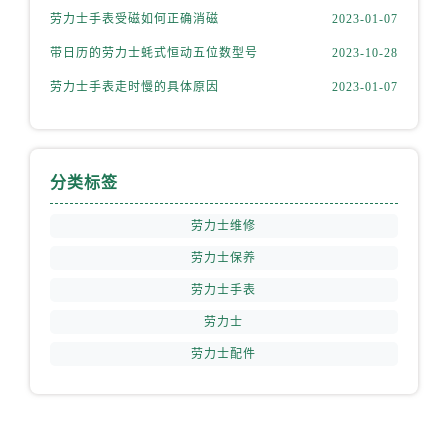
安徽省安庆市迎江区人民路劳力士售后服务中心（需提前预约）
劳力士手表受磁如何正确消磁
2023-01-07
安徽省蚌埠市蚌山区淮河路劳力士售后服务中心（需提前预约）
带日历的劳力士蚝式恒动五位数型号
2023-10-28
安徽省亳州市谯城区魏武大道劳力士售后服务中心（需提前预约）
劳力士手表走时慢的具体原因
2023-01-07
安徽省池州市贵池区长江路劳力士售后服务中心（需提前预约）
安徽省滁州市琅琊区南谯北路劳力士售后服务中心（需提前预约）
安徽省阜阳市颍州区颍州北路劳力士售后服务中心（需提前预约）
安徽省淮北市相山区淮海路劳力士售后服务中心（需提前预约）
分类标签
安徽省淮南市田家庵区国庆中路劳力士售后服务中心（需提前预约）
劳力士维修
安徽省黄山市屯溪区黄山西路劳力士售后服务中心（需提前预约）
劳力士保养
安徽省六安市金安区解放中路劳力士售后服务中心（需提前预约）
安徽省马鞍山市雨山区湖南西路劳力士售后服务中心（需提前预约）
劳力士手表
安徽省宿州市埇桥区人民中路劳力士售后服务中心（需提前预约）
劳力士
安徽省铜陵市铜官区石城大道劳力士售后服务中心（需提前预约）
劳力士配件
安徽省芜湖市镜湖区中山路步行街劳力士售后服务中心（需提前预约）
安徽省宣城市宣州区叠嶂西路劳力士售后服务中心（需提前预约）
福建省龙岩市新罗区九一南路劳力士售后服务中心（需提前预约）