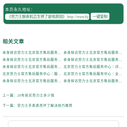
辽宁省辽阳市白塔区新运大街劳力士售后服务中心（需提前预约）
本页永久地址：
辽宁省盘锦市兴隆台区石油大街劳力士售后服务中心（需提前预约）
一键复制
辽宁省铁岭市银州区南马路劳力士售后服务中心（需提前预约）
辽宁省营口市站前区市府路与渤海大街交叉口劳力士售后服务中心（需提前预约）
辽宁省沈阳市沈河区中街路137号亨得利名表维修授权店1楼劳力士售后服务中心（需提前预约）
相关文章
辽宁省沈阳市沈河区中街路83号亨得利名表维修授权店1楼劳力士售后服务中心（需提前预约）
北京市朝阳区建国门外大街甲6号华熙国际中心D座11层1102室劳力士售后服务中心（需提前预约）
亲身探访劳力士北京官方售后服务中心｜全新地址电话一览（2026年7月最新）
亲身探访劳力士北京官方售后服务中心｜网点地址与售后热线（2026年6月最新）
北京市东城区东长安街1号王府井东方广场W3座6层602室劳力士售后服务中心（需提前预约）
亲身探访劳力士北京官方售后服务中心｜网点地址及官方服务电话（2026年6月最新）
亲身探访劳力士北京官方售后服务中心｜网点地址及售后热线（2026年6月最新）
河北省保定市竞秀区朝阳北大街北国先天下劳力士售后服务中心（需提前预约）
亲身探访劳力士北京官方售后服务中心｜完整地址与联系电话（2026年6月最新）
北京劳力士官方售后服务中心｜详细地址与官方热线权威信息公示（2026年6月最新）
内蒙古自治区阿拉善盟市左旗土尔扈特大街劳力士售后服务中心（需提前预约）
北京劳力士官方售后服务中心｜服务热线及详细地址权威信息公示（2026年6月最新）
北京劳力士官方售后服务中心｜全新地址与售后热线权威信息公示（2026年6月最新）
亲身探访劳力士北京官方售后服务中心｜热线与地址（2026年6月最新）
亲身探访劳力士北京官方售后服务中心｜最新电话和维修地址（2026年6月最新）
内蒙古自治区巴彦淖尔市临河区新华街劳力士售后服务中心（需提前预约）
内蒙古自治区包头市青山区幸福路甲3号王府井百货名表维修劳力士售后服务中心（需提前预约）
上一篇：
20年前买劳力士多少钱
内蒙古自治区赤峰市红山区哈达街劳力士售后服务中心（需提前预约）
内蒙古自治区鄂尔多斯市东胜区伊金霍洛街劳力士售后服务中心（需提前预约）
下一篇：
劳力士手表表壳坏了解决技巧推荐
内蒙古自治区呼伦贝尔市海拉尔区中央街劳力士售后服务中心（需提前预约）
内蒙古自治区通辽市科尔沁区明仁大街劳力士售后服务中心（需提前预约）