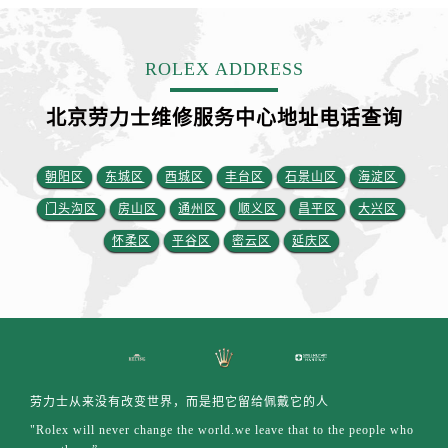
福建省南平市建阳区人民西路劳力士售后服务中心（需提前预约）
福建省宁德市蕉城区天湖东路劳力士售后服务中心（需提前预约）
福建省莆田市城厢区霞林街道荔华东大道劳力士售后服务中心（需提前预约）
ROLEX ADDRESS
福建省三明市三元区东乾二路劳力士售后服务中心（需提前预约）
北京劳力士维修服务中心地址电话查询
福建省漳州市龙文区步港路劳力士售后服务中心（需提前预约）
江苏省常州市新北区龙锦路1590号现代传媒中心5号楼10层1008室劳力士售后服务中心（需提前预约）
江苏省淮安市清江浦区淮海北路劳力士售后服务中心（需提前预约）
朝阳区
东城区
西城区
丰台区
石景山区
海淀区
江苏省连云港市海州区通灌北路劳力士售后服务中心（需提前预约）
门头沟区
房山区
通州区
顺义区
昌平区
大兴区
江苏省南京市秦淮区中山南路1号南京中心22层22-C1-C3室劳力士售后服务中心（需提前预约）
怀柔区
平谷区
密云区
延庆区
江苏省宿迁市宿城区西湖路劳力士售后服务中心（需提前预约）
江苏省泰州市海陵区永定东路399号置地商务中心东塔（华润万象城）17层1706室劳力士售后服务中心（需提前预约）
江苏省徐州市鼓楼区淮海东路29号苏宁广场IFC国际金融中心35层3508室劳力士售后服务中心（需提前预约）
江苏省盐城市盐都区世纪大道5号盐城金融城写字楼1号楼16层1604室劳力士售后服务中心（需提前预约）
江苏省扬州市邗江区国展路29号星耀天地写字楼1号楼18层1803室劳力士售后服务中心（需提前预约）
江苏省镇江市京口区中山东路劳力士售后服务中心（需提前预约）
劳力士从来没有改变世界，而是把它留给佩戴它的人
江西省抚州市临川区赣东大道劳力士售后服务中心（需提前预约）
"Rolex will never change the world.we leave that to the people who