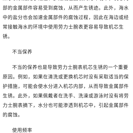
东莞市东城街道鸿福东路1号民盈国贸中心T1写字楼9层907室（需提前预约）
部的金属部件容易受到腐蚀，从而产生锈迹。此外，海水
无锡市梁溪区人民中路139号恒隆广场写字楼1座11层1104室（需提前预约）
中的盐分也会加速金属部件的腐蚀过程，因此在海边或经
南通市崇川区工农路57号圆融广场写字楼16层1603室（需提前预约）
常接触海水的环境中使用劳力士腕表更容易导致机芯生
苏州市苏州工业园区星港街199号苏州中心办公楼C座22层08室（需提前预约）
武汉市江汉区解放大道686号世界贸易大厦38层09室（需提前预约）
锈。
南宁市青秀区金湖路59号地王大厦12楼1224室（需提前预约）
不当保养
合肥市蜀山区潜山路111号万象城华润大厦B座12楼03室（需提前预约）
泉州市丰泽区宝洲路729号浦西万达中心写字楼A座7楼709室（需提前预约）
不当的保养也是导致劳力士腕表机芯生锈的一个重要
青岛市南区山东路6号华润大厦B座22层04室（需提前预约）
原因。例如，如果在清洗或更换机芯时没有采取适当的保
烟台市芝罘区胜利路139号万达金融中心A座907室（需提前预约）
长春市朝阳区西安大路727号中银大厦A座(旺进大厦)18层09室（需提前预约）
护措施，可能会使水分进入机芯内部，从而导致金属部件
贵阳市南明区都司高架桥路33号亨特国际金融中心14楼14D（需提前预约）
生锈。此外，如果佩戴者在洗手、洗澡或游泳时没有将劳
昆明市盘龙区北京路928号同德昆明广场写字楼10层06室（需提前预约）
力士腕表摘下，水分也可能渗透到机芯中，引起金属部件
石家庄市长安区中山东路39号勒泰中心写字楼B座13层07室（需提前预约）
的腐蚀。
西安市碑林区南关正街88号华侨城长安国际中心E座6楼10室（需提前预约）
海口市龙华区金贸东路5号海口华润大厦B座17层1707室（需提前预约）
使用频率