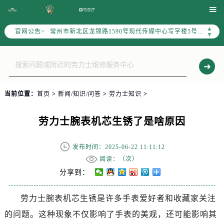
上海市黄浦区南京东路299号宏伊国际广场写字楼8层806室（需提前预约）

南京市秦淮区中山南路1号（新街口）南京中心写字楼22层C1-1室（需提前预约）
▲
官网公告>
常州市新北区龙锦路1590号现代传媒中心写字楼5号楼10层1008室（需提前预约）
▼
徐州市鼓楼区淮海东路29号苏宁广场IFC国际金融中心写字楼35层3508室（需提前预约）
扬州市邗江区国展路29号星耀天地写字楼1号楼18层1803室（需提前预约）
盐城市盐都区世纪大道5号盐城金融城写字楼1号楼16层1604室（需提前预约）
泰州市海陵区永定东路399号置地商务中心东塔写字楼（华润万象城）17层1706室（需提前预约）
当前位置：
首页
>
新闻/知识/问答
>
劳力士知识
>
宁波市江北区大闸南路500号来福士广场办公楼20层2009室（需提前预约）
杭州市上城区钱江路1366号华润大厦写字楼A座5层503-5室（需提前预约）
劳力士腕表机芯生锈了是啥原因
金华市金东区东市南街777号金华万达广场写字楼4号楼22层2209室（需提前预约）
绍兴市越城区胜利东路379号世茂天际中心写字楼8层805室（需提前预约）
发布时间：2025-06-22 11:11:12
嘉兴市南湖区广益路705号嘉兴世界贸易中心写字楼A座13层1304室（需提前预约）
阅读：（
次）
南昌市红谷滩新区红谷中大道998号绿地双子塔（中央广场）A1座办公楼14层07室（需提前预约）
分享到：
济南市历下区经十路11111号华润中心写字楼（万象城）15层1508室（需提前预约）
劳力士腕表机芯生锈是许多手表爱好者和收藏家关注
广州市天河区天河路230号万菱汇国际中心写字楼A塔7层704室（需提前预约）
的问题。这种现象不仅影响了手表的美观，还可能影响其
广州市越秀区环市东路371-375号世界贸易中心大厦南塔写字楼15层07室（需提前预约）