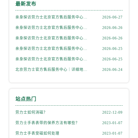
内蒙古自治区乌海市海勃湾区人民南路劳力士售后服务中心（需提前预约）
最新发布
内蒙古自治区乌兰察布市集宁区恩和大街劳力士售后服务中心（需提前预约）
亲身探访劳力士北京官方售后服务中心｜全新地址电话一览（2026年7月最新）
2026-06-27
内蒙古自治区锡林郭勒盟市锡林浩特市光明街与额尔敦路交叉口劳力士售后服务中心（需提前预约）
亲身探访劳力士北京官方售后服务中心｜网点地址与售后热线（2026年6月最新）
2026-06-26
内蒙古自治区兴安盟市乌兰浩特市兴安大街劳力士售后服务中心（需提前预约）
山西省大同市平城区迎宾街劳力士售后服务中心（需提前预约）
亲身探访劳力士北京官方售后服务中心｜网点地址及官方服务电话（2026年6月最新）
2026-06-26
山西省晋城市城区黄华街劳力士售后服务中心（需提前预约）
亲身探访劳力士北京官方售后服务中心｜网点地址及售后热线（2026年6月最新）
2026-06-25
山西省晋中市榆次区顺城街劳力士售后服务中心（需提前预约）
亲身探访劳力士北京官方售后服务中心｜完整地址与联系电话（2026年6月最新）
2026-06-25
山西省临汾市尧都区解放路劳力士售后服务中心（需提前预约）
北京劳力士官方售后服务中心｜详细地址与官方热线权威信息公示（2026年6月最新）
2026-06-24
山西省吕梁市离石区永宁中路与建设街交叉口劳力士售后服务中心（需提前预约）
山西省朔州市朔城区怡西路与鄯阳西街交汇处劳力士售后服务中心（需提前预约）
山西省忻州市忻府区和平东街与七一南路交叉口劳力士售后服务中心（需提前预约）
山西省阳泉市郊区平阳东街与新城大道交叉口劳力士售后服务中心（需提前预约）
站点热门
山西省运城市盐湖区河东街劳力士售后服务中心（需提前预约）
劳力士如何消磁？
2022-12-09
山西省长治市潞州区英雄中路劳力士售后服务中心（需提前预约）
劳力士手表表带的保养方法有哪些？
2023-01-07
山西省太原市迎泽区迎泽街道解放路15号亨得利名表维修授权店3楼劳力士售后服务中心（需提前预约）
天津市和平区赤峰道136号天津国际金融中心26层2603室劳力士售后服务中心（需提前预约）
劳力士手表受磁如何处理
2023-01-07