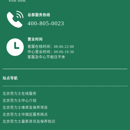
wear them.”
江西省赣州市章贡区文清路劳力士售后服务中心（需提前预约）
江西省吉安市吉州区井冈山大道劳力士售后服务中心（需提前预约）
总部服务热线
江西省景德镇市珠山区珠山中路劳力士售后服务中心（需提前预约）
400-805-0023
江西省九江市浔阳区浔阳路劳力士售后服务中心（需提前预约）
江西省南昌市红谷滩新区红谷中大道998号绿地双子塔（中央广场）A1座办公楼14层1407室劳力士售后服务中心（需提前预约）
营业时间
江西省萍乡市安源区萍安北大道与康庄路交叉口劳力士售后服务中心（需提前预约）
客服在线时间：08:00-22:00
江西省上饶市信州区滨江西路劳力士售后服务中心（需提前预约）
中心营业时间：09:00-19:30
客服及中心节假日不休
江西省新余市渝水区北湖西路劳力士售后服务中心（需提前预约）
江西省宜春市袁州区中山中路劳力士售后服务中心（需提前预约）
江西省鹰潭市月湖区胜利东路劳力士售后服务中心（需提前预约）
站点导航
山东省德州市德城区东风中路劳力士售后服务中心（需提前预约）
山东省东营市东营区济南路劳力士售后服务中心（需提前预约）
北京劳力士在线服务
山东省济南市历下区经十路11111号华润中心写字楼（万象城）15层1508室劳力士售后服务中心（需提前预约）
北京劳力士中心介绍
北京劳力士维修及保养项目
山东省济宁市任城区太白楼路劳力士售后服务中心（需提前预约）
北京劳力士中国区服务网点
山东省莱芜市文化南路8号银座商城名表维修一楼名表维修劳力士售后服务中心（需提前预约）
北京劳力士最新资讯及保养知识
山东省临沂市兰山区解放路劳力士售后服务中心（需提前预约）