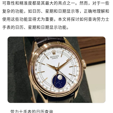
南昌市红谷滩新区红谷中大道998号绿地双子塔（中央广场）A1座办公楼14层07室（需提前预约）
可靠性和精准度都是其最大的亮点之一。然而，对于一些
济南市历下区经十路11111号华润中心写字楼（万象城）15层1508室（需提前预约）
复杂的功能，如日历、星期和日期显示等，正确地理解和
广州市天河区天河路230号万菱汇国际中心写字楼A塔7层704室（需提前预约）
使用这些功能显得尤为重要。本文将探讨如何查询劳力士
广州市越秀区环市东路371-375号世界贸易中心大厦南塔写字楼15层07室（需提前预约）
手表的日历、星期和日期显示功能。
深圳市罗湖区深南东路5001号华润大厦写字楼17层1701室（需提前预约）
惠州市惠城区江北文昌一路7号华贸大厦写字楼1座30层05室（需提前预约）
厦门市思明区湖滨东路95号华润大厦写字楼B座11层1104室（需提前预约）
福州市鼓楼区五四路128-1号恒力城写字楼15层03室（需提前预约）
成都市锦江区人民东路6号SAC东原中心写字楼24层2406B室（需提前预约）
重庆市江北区观音桥步行街2号融恒时代广场写字楼9层902室（需提前预约）
长沙市芙蓉区定王台街道建湘路393号世茂环球金融中心写字楼（芙蓉广场）10层13室（需提前预约）
郑州市二七区铭功路10号华润大厦写字楼29层2905室（需提前预约）
太原市迎泽区解放路15号亨得利名表服务中心（品牌授权店）3层整层（需提前预约）
沈阳市沈河区中街路137号亨得利名表服务中心（品牌授权店）1层整层（需提前预约）
沈阳市沈河区中街路83号亨得利名表服务中心（品牌授权店）1层整层（需提前预约）
乌鲁木齐市天山区红山路26号时代广场（CCMALL）C座17层17-B（需提前预约）
劳力士手表的日历查询