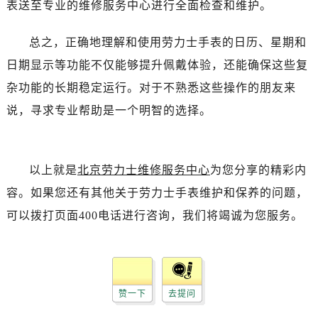
表送至专业的维修服务中心进行全面检查和维护。
黑龙江省双鸭山市尖山区新兴大街劳力士售后服务中心（需提前预约）
黑龙江省绥化市北林区新华街与康庄路交叉口劳力士售后服务中心（需提前预约）
总之，正确地理解和使用劳力士手表的日历、星期和
黑龙江省伊春市伊美区通河路劳力士售后服务中心（需提前预约）
日期显示等功能不仅能够提升佩戴体验，还能确保这些复
吉林省白城市洮北区明仁南街劳力士售后服务中心（需提前预约）
吉林省白山市浑江区浑江大街劳力士售后服务中心（需提前预约）
杂功能的长期稳定运行。对于不熟悉这些操作的朋友来
吉林省吉林市船营区河南街劳力士售后服务中心（需提前预约）
说，寻求专业帮助是一个明智的选择。
吉林省辽源市龙山区人民大街劳力士售后服务中心（需提前预约）
吉林省梅河口市新华街道梅河大街劳力士售后服务中心（需提前预约）
吉林省四平市铁东区紫气大路与南九经街交汇处劳力士售后服务中心（需提前预约）
以上就是
北京劳力士维修服务中心
为您分享的精彩内
吉林省松原市宁江区五环大街劳力士售后服务中心（需提前预约）
容。如果您还有其他关于劳力士手表维护和保养的问题，
吉林省通化市东昌区环通乡江南大街劳力士售后服务中心（需提前预约）
可以拨打页面400电话进行咨询，我们将竭诚为您服务。
吉林省延边市延吉市解放路劳力士售后服务中心（需提前预约）
辽宁省鞍山市铁东区站前街劳力士售后服务中心（需提前预约）
辽宁省本溪市平山区胜利路劳力士售后服务中心（需提前预约）
辽宁省朝阳市双塔区新华路劳力士售后服务中心（需提前预约）
赞一下
去提问
辽宁省丹东市振兴区七经街劳力士售后服务中心（需提前预约）