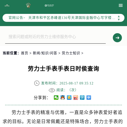
北京市东城区东长安街1号东方广场写字楼W3座6层602室（需提前预约）

北京市朝阳区建国门外大街甲6号华熙国际中心写字楼D座11层1102室（需提前预约）
▲
官网公告>
天津市和平区赤峰道136号天津国际金融中心写字楼26层2603室（需提前预约）
▼
上海市徐汇区虹桥路3号港汇中心写字楼2座37层3705室（需提前预约）
上海市黄浦区南京东路299号宏伊国际广场写字楼8层806室（需提前预约）
南京市秦淮区中山南路1号（新街口）南京中心写字楼22层C1-1室（需提前预约）
常州市新北区龙锦路1590号现代传媒中心写字楼5号楼10层1008室（需提前预约）
当前位置：
首页
>
新闻/知识/问答
>
劳力士知识
>
徐州市鼓楼区淮海东路29号苏宁广场IFC国际金融中心写字楼35层3508室（需提前预约）
扬州市邗江区国展路29号星耀天地写字楼1号楼18层1803室（需提前预约）
劳力士手表手表日时侯查询
盐城市盐都区世纪大道5号盐城金融城写字楼1号楼16层1604室（需提前预约）
泰州市海陵区永定东路399号置地商务中心东塔写字楼（华润万象城）17层1706室（需提前预约）
发布时间：2025-08-17 09:35:12
宁波市江北区大闸南路500号来福士广场办公楼20层2009室（需提前预约）
阅读：（
次）
杭州市上城区钱江路1366号华润大厦写字楼A座5层503-5室（需提前预约）
分享到：
金华市金东区东市南街777号金华万达广场写字楼4号楼22层2209室（需提前预约）
劳力士手表的精准与优雅，一直是众多钟表爱好者追
绍兴市越城区胜利东路379号世茂天际中心写字楼8层805室（需提前预约）
求的目标。无论是日常佩戴还是特殊场合，劳力士手表的
嘉兴市南湖区广益路705号嘉兴世界贸易中心写字楼A座13层1304室（需提前预约）