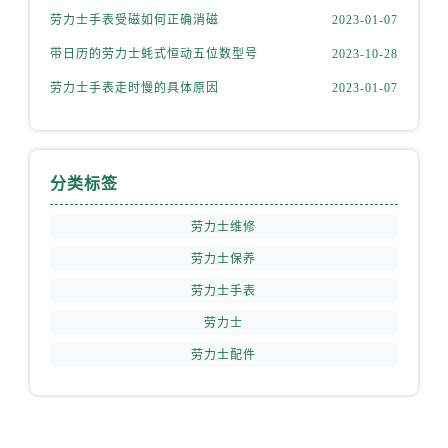
山西省运城市盐湖区河东街劳力士售后服务中心（需提前预约）
劳力士手表受磁如何正确消磁
2023-01-07
山西省长治市潞州区英雄中路劳力士售后服务中心（需提前预约）
带日历的劳力士蚝式恒动五位数型号
2023-10-28
山西省太原市迎泽区迎泽街道解放路15号亨得利名表维修授权店3楼劳力士售后服务中心（需提前预约）
劳力士手表走时慢的具体原因
2023-01-07
天津市和平区赤峰道136号天津国际金融中心26层2603室劳力士售后服务中心（需提前预约）
安徽省安庆市迎江区人民路劳力士售后服务中心（需提前预约）
安徽省蚌埠市蚌山区淮河路劳力士售后服务中心（需提前预约）
安徽省亳州市谯城区魏武大道劳力士售后服务中心（需提前预约）
分类标签
安徽省池州市贵池区长江路劳力士售后服务中心（需提前预约）
劳力士维修
安徽省滁州市琅琊区南谯北路劳力士售后服务中心（需提前预约）
安徽省阜阳市颍州区颍州北路劳力士售后服务中心（需提前预约）
劳力士保养
安徽省淮北市相山区淮海路劳力士售后服务中心（需提前预约）
劳力士手表
安徽省淮南市田家庵区国庆中路劳力士售后服务中心（需提前预约）
劳力士
安徽省黄山市屯溪区黄山西路劳力士售后服务中心（需提前预约）
劳力士配件
安徽省六安市金安区解放中路劳力士售后服务中心（需提前预约）
安徽省马鞍山市雨山区湖南西路劳力士售后服务中心（需提前预约）
安徽省宿州市埇桥区人民中路劳力士售后服务中心（需提前预约）