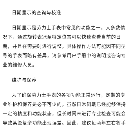
昆明市盘龙区北京路928号同德昆明广场写字楼10层06室（需提前预约）
石家庄市长安区中山东路39号勒泰中心写字楼B座13层07室（需提前预约）
日期显示的查询与校准
西安市碑林区南关正街88号华侨城长安国际中心E座6楼10室（需提前预约）
海口市龙华区金贸东路5号海口华润大厦B座17层1707室（需提前预约）
日期显示是劳力士手表中常见的功能之一。大多数情
唐山市路南区新华东道100号万达广场写字楼A座10层1002室（需提前预约）
况下，通过旋转表冠至特定位置可以快速查看当前的日
台州市椒江区东海大道1800号腾达中心东1幢20楼2002室（需提前预约）
期，并且在需要时进行调整。具体操作方法可能因不同型
内蒙古自治区呼和浩特市玉泉区大学西街70号华润万象城写字楼（鄂尔多斯大厦）23层2326室（需提前预约）
号的手表而略有差异，请参考用户手册中的说明或咨询专
甘肃省兰州市七里河区西津西路16号兰州中心写字楼21层2102室（需提前预约）
业的维修人员。
黑龙江省大庆市萨尔图区会战大街劳力士售后服务中心（需提前预约）
黑龙江省鹤岗市向阳区红军路劳力士售后服务中心（需提前预约）
维护与保养
黑龙江省黑河市爱辉区中央街劳力士售后服务中心（需提前预约）
黑龙江省鸡西市鸡冠区红军路劳力士售后服务中心（需提前预约）
为了确保劳力士手表的各项功能正常运行，定期的专
黑龙江省佳木斯市向阳区长安路劳力士售后服务中心（需提前预约）
业维护和保养是必不可少的。虽然日常佩戴已经能够保持
黑龙江省牡丹江市东安区太平路劳力士售后服务中心（需提前预约）
一定的精度和功能状态，但长时间未进行专业检查可能会
黑龙江省七台河市桃山区大同街劳力士售后服务中心（需提前预约）
导致某些复杂功能出现误差。因此，建议每两年左右将手
黑龙江省齐齐哈尔市龙沙区龙华路劳力士售后服务中心（需提前预约）