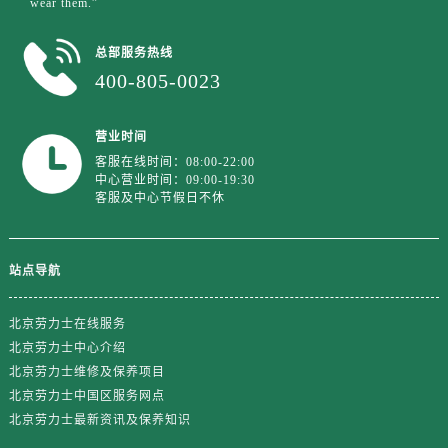
wear them.”
江苏省盐城市盐都区世纪大道5号盐城金融城写字楼1号楼16层1604室劳力士售后服务中心（需提前预约）
江苏省扬州市邗江区国展路29号星耀天地写字楼1号楼18层1803室劳力士售后服务中心（需提前预约）
总部服务热线
江苏省镇江市京口区中山东路劳力士售后服务中心（需提前预约）
400-805-0023
江西省抚州市临川区赣东大道劳力士售后服务中心（需提前预约）
江西省赣州市章贡区文清路劳力士售后服务中心（需提前预约）
营业时间
江西省吉安市吉州区井冈山大道劳力士售后服务中心（需提前预约）
客服在线时间：08:00-22:00
江西省景德镇市珠山区珠山中路劳力士售后服务中心（需提前预约）
中心营业时间：09:00-19:30
客服及中心节假日不休
江西省九江市浔阳区浔阳路劳力士售后服务中心（需提前预约）
江西省南昌市红谷滩新区红谷中大道998号绿地双子塔（中央广场）A1座办公楼14层1407室劳力士售后服务中心（需提前预约）
江西省萍乡市安源区萍安北大道与康庄路交叉口劳力士售后服务中心（需提前预约）
站点导航
江西省上饶市信州区滨江西路劳力士售后服务中心（需提前预约）
江西省新余市渝水区北湖西路劳力士售后服务中心（需提前预约）
北京劳力士在线服务
江西省宜春市袁州区中山中路劳力士售后服务中心（需提前预约）
北京劳力士中心介绍
江西省鹰潭市月湖区胜利东路劳力士售后服务中心（需提前预约）
北京劳力士维修及保养项目
北京劳力士中国区服务网点
山东省德州市德城区东风中路劳力士售后服务中心（需提前预约）
北京劳力士最新资讯及保养知识
山东省东营市东营区济南路劳力士售后服务中心（需提前预约）