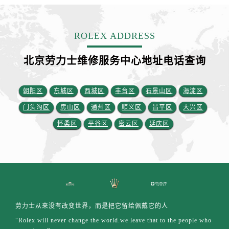
安徽省铜陵市铜官区石城大道劳力士售后服务中心（需提前预约）
安徽省芜湖市镜湖区中山路步行街劳力士售后服务中心（需提前预约）
安徽省宣城市宣州区叠嶂西路劳力士售后服务中心（需提前预约）
ROLEX ADDRESS
福建省龙岩市新罗区九一南路劳力士售后服务中心（需提前预约）
北京劳力士维修服务中心地址电话查询
福建省南平市建阳区人民西路劳力士售后服务中心（需提前预约）
福建省宁德市蕉城区天湖东路劳力士售后服务中心（需提前预约）
福建省莆田市城厢区霞林街道荔华东大道劳力士售后服务中心（需提前预约）
朝阳区
东城区
西城区
丰台区
石景山区
海淀区
福建省三明市三元区东乾二路劳力士售后服务中心（需提前预约）
门头沟区
房山区
通州区
顺义区
昌平区
大兴区
福建省漳州市龙文区步港路劳力士售后服务中心（需提前预约）
怀柔区
平谷区
密云区
延庆区
江苏省常州市新北区龙锦路1590号现代传媒中心5号楼10层1008室劳力士售后服务中心（需提前预约）
江苏省淮安市清江浦区淮海北路劳力士售后服务中心（需提前预约）
江苏省连云港市海州区通灌北路劳力士售后服务中心（需提前预约）
江苏省南京市秦淮区中山南路1号南京中心22层22-C1-C3室劳力士售后服务中心（需提前预约）
江苏省宿迁市宿城区西湖路劳力士售后服务中心（需提前预约）
江苏省泰州市海陵区永定东路399号置地商务中心东塔（华润万象城）17层1706室劳力士售后服务中心（需提前预约）
劳力士从来没有改变世界，而是把它留给佩戴它的人
江苏省徐州市鼓楼区淮海东路29号苏宁广场IFC国际金融中心35层3508室劳力士售后服务中心（需提前预约）
"Rolex will never change the world.we leave that to the people who