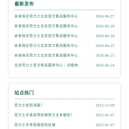
内蒙古自治区赤峰市红山区哈达街劳力士售后服务中心（需提前预约）
最新发布
内蒙古自治区鄂尔多斯市东胜区伊金霍洛街劳力士售后服务中心（需提前预约）
亲身探访劳力士北京官方售后服务中心｜全新地址电话一览（2026年7月最新）
2026-06-27
内蒙古自治区呼伦贝尔市海拉尔区中央街劳力士售后服务中心（需提前预约）
内蒙古自治区通辽市科尔沁区明仁大街劳力士售后服务中心（需提前预约）
亲身探访劳力士北京官方售后服务中心｜网点地址与售后热线（2026年6月最新）
2026-06-26
内蒙古自治区乌海市海勃湾区人民南路劳力士售后服务中心（需提前预约）
亲身探访劳力士北京官方售后服务中心｜网点地址及官方服务电话（2026年6月最新）
2026-06-26
内蒙古自治区乌兰察布市集宁区恩和大街劳力士售后服务中心（需提前预约）
亲身探访劳力士北京官方售后服务中心｜网点地址及售后热线（2026年6月最新）
2026-06-25
内蒙古自治区锡林郭勒盟市锡林浩特市光明街与额尔敦路交叉口劳力士售后服务中心（需提前预约）
亲身探访劳力士北京官方售后服务中心｜完整地址与联系电话（2026年6月最新）
2026-06-25
内蒙古自治区兴安盟市乌兰浩特市兴安大街劳力士售后服务中心（需提前预约）
北京劳力士官方售后服务中心｜详细地址与官方热线权威信息公示（2026年6月最新）
2026-06-24
山西省大同市平城区迎宾街劳力士售后服务中心（需提前预约）
山西省晋城市城区黄华街劳力士售后服务中心（需提前预约）
山西省晋中市榆次区顺城街劳力士售后服务中心（需提前预约）
山西省临汾市尧都区解放路劳力士售后服务中心（需提前预约）
站点热门
山西省吕梁市离石区永宁中路与建设街交叉口劳力士售后服务中心（需提前预约）
劳力士如何消磁？
2022-12-09
山西省朔州市朔城区怡西路与鄯阳西街交汇处劳力士售后服务中心（需提前预约）
山西省忻州市忻府区和平东街与七一南路交叉口劳力士售后服务中心（需提前预约）
劳力士手表表带的保养方法有哪些？
2023-01-07
山西省阳泉市郊区平阳东街与新城大道交叉口劳力士售后服务中心（需提前预约）
劳力士手表受磁如何处理
2023-01-07