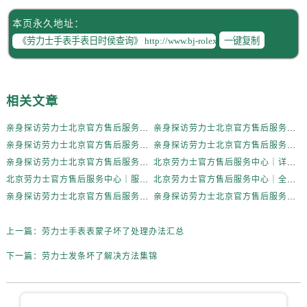
辽宁省抚顺市新抚区东一路劳力士售后服务中心（需提前预约）
本页永久地址：
辽宁省阜新市海州区解放大街劳力士售后服务中心（需提前预约）
一键复制
辽宁省葫芦岛市连山区中央路劳力士售后服务中心（需提前预约）
辽宁省锦州市古塔区中央大街劳力士售后服务中心（需提前预约）
辽宁省辽阳市白塔区新运大街劳力士售后服务中心（需提前预约）
相关文章
辽宁省盘锦市兴隆台区石油大街劳力士售后服务中心（需提前预约）
辽宁省铁岭市银州区南马路劳力士售后服务中心（需提前预约）
亲身探访劳力士北京官方售后服务中心｜全新地址电话一览（2026年7月最新）
亲身探访劳力士北京官方售后服务中心｜网点地址与售后热线（2026年6月最新）
辽宁省营口市站前区市府路与渤海大街交叉口劳力士售后服务中心（需提前预约）
亲身探访劳力士北京官方售后服务中心｜网点地址及官方服务电话（2026年6月最新）
亲身探访劳力士北京官方售后服务中心｜网点地址及售后热线（2026年6月最新）
辽宁省沈阳市沈河区中街路137号亨得利名表维修授权店1楼劳力士售后服务中心（需提前预约）
亲身探访劳力士北京官方售后服务中心｜完整地址与联系电话（2026年6月最新）
北京劳力士官方售后服务中心｜详细地址与官方热线权威信息公示（2026年6月最新）
辽宁省沈阳市沈河区中街路83号亨得利名表维修授权店1楼劳力士售后服务中心（需提前预约）
北京劳力士官方售后服务中心｜服务热线及详细地址权威信息公示（2026年6月最新）
北京劳力士官方售后服务中心｜全新地址与售后热线权威信息公示（2026年6月最新）
北京市朝阳区建国门外大街甲6号华熙国际中心D座11层1102室劳力士售后服务中心（需提前预约）
亲身探访劳力士北京官方售后服务中心｜热线与地址（2026年6月最新）
亲身探访劳力士北京官方售后服务中心｜最新电话和维修地址（2026年6月最新）
北京市东城区东长安街1号王府井东方广场W3座6层602室劳力士售后服务中心（需提前预约）
上一篇：
劳力士手表表蒙子坏了处理办法汇总
河北省保定市竞秀区朝阳北大街北国先天下劳力士售后服务中心（需提前预约）
内蒙古自治区阿拉善盟市左旗土尔扈特大街劳力士售后服务中心（需提前预约）
下一篇：
劳力士发条坏了解决方法集锦
内蒙古自治区巴彦淖尔市临河区新华街劳力士售后服务中心（需提前预约）
内蒙古自治区包头市青山区幸福路甲3号王府井百货名表维修劳力士售后服务中心（需提前预约）