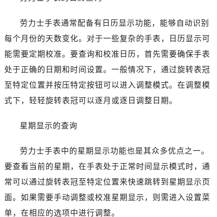
温州市鹿城区锦绣路1067号置信广场10层1015室（需提前预约）
哈尔滨市道里区友谊西路600号富力中心T2座写字楼29层03室（需提前预约）
劳力士手表通常配备有日历显示功能，能够自动识别
大连市中山区人民路15号国际金融大厦7层G室（需提前预约）
每个月份的天数变化。对于一些复杂的手表，日历显示可
佛山市禅城区季华五路57号万科金融中心C座12层1205室（需提前预约）
能需要定期校准。要查询和校准日历，首先需要确保手表
东莞市东城街道鸿福东路1号民盈国贸中心T1写字楼9层907室（需提前预约）
处于正确的日期和时间设置。一般情况下，通过旋转表冠
无锡市梁溪区人民中路139号恒隆广场写字楼1座11层1104室（需提前预约）
至特定位置并按压特定按钮可以进入调整模式。在调整模
南通市崇川区工农路57号圆融广场写字楼16层1603室（需提前预约）
苏州市苏州工业园区星港街199号苏州中心办公楼C座22层08室（需提前预约）
式下，轻轻旋转表冠可以逐月或逐日调整日期。
武汉市江汉区解放大道686号世界贸易大厦38层09室（需提前预约）
星期显示的查询
南宁市青秀区金湖路59号地王大厦12楼1224室（需提前预约）
合肥市蜀山区潜山路111号万象城华润大厦B座12楼03室（需提前预约）
劳力士手表中的星期显示功能也是其众多优点之一。
泉州市丰泽区宝洲路729号浦西万达中心写字楼A座7楼709室（需提前预约）
要查看当前的星期，在手表处于正常时间显示模式时，通
青岛市南区山东路6号华润大厦B座22层04室（需提前预约）
烟台市芝罘区胜利路139号万达金融中心A座907室（需提前预约）
常可以通过旋转表冠至特定位置来快速跳转到星期显示页
长春市朝阳区西安大路727号中银大厦A座(旺进大厦)18层09室（需提前预约）
面。如果需要手动调整或校准星期显示，则需进入设置菜
贵阳市南明区都司高架桥路33号亨特国际金融中心14楼14D（需提前预约）
单，在相应的选项中进行调整。