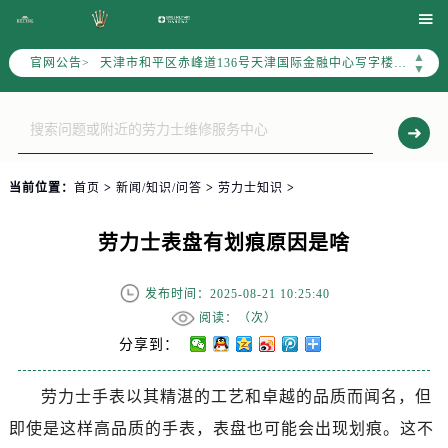
北京市东城区东长安街1号东方广场写字楼W3座6层602室（需提前预约）

北京市朝阳区建国门外大街甲6号华熙国际中心写字楼D座11层1102室（需提前预约）
▲
官网公告>
天津市和平区赤峰道136号天津国际金融中心写字楼26层2603室（需提前预约）
▼
上海市徐汇区虹桥路3号港汇中心写字楼2座37层3705室（需提前预约）
上海市黄浦区南京东路299号宏伊国际广场写字楼8层806室（需提前预约）
南京市秦淮区中山南路1号（新街口）南京中心写字楼22层C1-1室（需提前预约）
常州市新北区龙锦路1590号现代传媒中心写字楼5号楼10层1008室（需提前预约）
当前位置：
首页
>
新闻/知识/问答
>
劳力士知识
>
徐州市鼓楼区淮海东路29号苏宁广场IFC国际金融中心写字楼35层3508室（需提前预约）
扬州市邗江区国展路29号星耀天地写字楼1号楼18层1803室（需提前预约）
劳力士表盘有划痕原因是啥
盐城市盐都区世纪大道5号盐城金融城写字楼1号楼16层1604室（需提前预约）
泰州市海陵区永定东路399号置地商务中心东塔写字楼（华润万象城）17层1706室（需提前预约）
发布时间：2025-08-21 10:25:40
宁波市江北区大闸南路500号来福士广场办公楼20层2009室（需提前预约）
阅读：（
次）
杭州市上城区钱江路1366号华润大厦写字楼A座5层503-5室（需提前预约）
分享到：
金华市金东区东市南街777号金华万达广场写字楼4号楼22层2209室（需提前预约）
劳力士手表以其精湛的工艺和卓越的品质而闻名，但
绍兴市越城区胜利东路379号世茂天际中心写字楼8层805室（需提前预约）
即使是这样高品质的手表，表盘也可能会出现划痕。这不
嘉兴市南湖区广益路705号嘉兴世界贸易中心写字楼A座13层1304室（需提前预约）