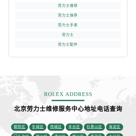
山西省运城市盐湖区河东街劳力士售后服务中心（需提前预约）
劳力士维修
山西省长治市潞州区英雄中路劳力士售后服务中心（需提前预约）
劳力士保养
山西省太原市迎泽区迎泽街道解放路15号亨得利名表维修授权店3楼劳力士售后服务中心（需提前预约）
劳力士手表
天津市和平区赤峰道136号天津国际金融中心26层2603室劳力士售后服务中心（需提前预约）
劳力士
安徽省安庆市迎江区人民路劳力士售后服务中心（需提前预约）
劳力士配件
安徽省蚌埠市蚌山区淮河路劳力士售后服务中心（需提前预约）
安徽省亳州市谯城区魏武大道劳力士售后服务中心（需提前预约）
安徽省池州市贵池区长江路劳力士售后服务中心（需提前预约）
安徽省滁州市琅琊区南谯北路劳力士售后服务中心（需提前预约）
安徽省阜阳市颍州区颍州北路劳力士售后服务中心（需提前预约）
安徽省淮北市相山区淮海路劳力士售后服务中心（需提前预约）
ROLEX ADDRESS
安徽省淮南市田家庵区国庆中路劳力士售后服务中心（需提前预约）
安徽省黄山市屯溪区黄山西路劳力士售后服务中心（需提前预约）
北京劳力士维修服务中心地址电话查询
安徽省六安市金安区解放中路劳力士售后服务中心（需提前预约）
安徽省马鞍山市雨山区湖南西路劳力士售后服务中心（需提前预约）
朝阳区
东城区
西城区
丰台区
石景山区
海淀区
安徽省宿州市埇桥区人民中路劳力士售后服务中心（需提前预约）