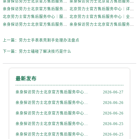
亲身探访劳力士北京官方售后服务中心｜网点地址及官方服务电话（2026年6月最新）
亲身探访劳力士北京官方售后服务中心｜网点地址及售后热线（2026年6月最新）
辽宁省抚顺市新抚区东一路劳力士售后服务中心（需提前预约）
亲身探访劳力士北京官方售后服务中心｜完整地址与联系电话（2026年6月最新）
北京劳力士官方售后服务中心｜详细地址与官方热线权威信息公示（2026年6月最新）
辽宁省阜新市海州区解放大街劳力士售后服务中心（需提前预约）
北京劳力士官方售后服务中心｜服务热线及详细地址权威信息公示（2026年6月最新）
北京劳力士官方售后服务中心｜全新地址与售后热线权威信息公示（2026年6月最新）
辽宁省葫芦岛市连山区中央路劳力士售后服务中心（需提前预约）
亲身探访劳力士北京官方售后服务中心｜热线与地址（2026年6月最新）
亲身探访劳力士北京官方售后服务中心｜最新电话和维修地址（2026年6月最新）
辽宁省锦州市古塔区中央大街劳力士售后服务中心（需提前预约）
辽宁省辽阳市白塔区新运大街劳力士售后服务中心（需提前预约）
上一篇：
劳力士手表表壳割手处理办法盘点
辽宁省盘锦市兴隆台区石油大街劳力士售后服务中心（需提前预约）
下一篇：
劳力士磕碰了解决技巧是什么
辽宁省铁岭市银州区南马路劳力士售后服务中心（需提前预约）
辽宁省营口市站前区市府路与渤海大街交叉口劳力士售后服务中心（需提前预约）
辽宁省沈阳市沈河区中街路137号亨得利名表维修授权店1楼劳力士售后服务中心（需提前预约）
最新发布
辽宁省沈阳市沈河区中街路83号亨得利名表维修授权店1楼劳力士售后服务中心（需提前预约）
北京市朝阳区建国门外大街甲6号华熙国际中心D座11层1102室劳力士售后服务中心（需提前预约）
亲身探访劳力士北京官方售后服务中心｜全新地址电话一览（2026年7月最新）
2026-06-27
北京市东城区东长安街1号王府井东方广场W3座6层602室劳力士售后服务中心（需提前预约）
亲身探访劳力士北京官方售后服务中心｜网点地址与售后热线（2026年6月最新）
2026-06-26
河北省保定市竞秀区朝阳北大街北国先天下劳力士售后服务中心（需提前预约）
亲身探访劳力士北京官方售后服务中心｜网点地址及官方服务电话（2026年6月最新）
2026-06-26
内蒙古自治区阿拉善盟市左旗土尔扈特大街劳力士售后服务中心（需提前预约）
亲身探访劳力士北京官方售后服务中心｜网点地址及售后热线（2026年6月最新）
2026-06-25
内蒙古自治区巴彦淖尔市临河区新华街劳力士售后服务中心（需提前预约）
内蒙古自治区包头市青山区幸福路甲3号王府井百货名表维修劳力士售后服务中心（需提前预约）
亲身探访劳力士北京官方售后服务中心｜完整地址与联系电话（2026年6月最新）
2026-06-25