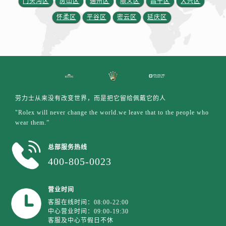
门头沟区
房山区
通州区
顺义区
昌平区
大兴区
安徽省铜陵市铜官区石城大道劳力士售后服务中心（需提前预约）
怀柔区
平谷区
密云区
延庆区
安徽省芜湖市镜湖区中山路步行街劳力士售后服务中心（需提前预约）
安徽省宣城市宣州区叠嶂西路劳力士售后服务中心（需提前预约）
福建省龙岩市新罗区九一南路劳力士售后服务中心（需提前预约）
福建省南平市建阳区人民西路劳力士售后服务中心（需提前预约）
福建省宁德市蕉城区天湖东路劳力士售后服务中心（需提前预约）
福建省莆田市城厢区霞林街道荔华东大道劳力士售后服务中心（需提前预约）
劳力士从来没有改变世界，而是把它留给佩戴它的人
福建省三明市三元区东乾二路劳力士售后服务中心（需提前预约）
"Rolex will never change the world.we leave that to the people who
福建省漳州市龙文区步港路劳力士售后服务中心（需提前预约）
wear them.”
江苏省常州市新北区龙锦路1590号现代传媒中心5号楼10层1008室劳力士售后服务中心（需提前预约）
江苏省淮安市清江浦区淮海北路劳力士售后服务中心（需提前预约）
总部服务热线
江苏省连云港市海州区通灌北路劳力士售后服务中心（需提前预约）
400-805-0023
江苏省南京市秦淮区中山南路1号南京中心22层22-C1-C3室劳力士售后服务中心（需提前预约）
江苏省宿迁市宿城区西湖路劳力士售后服务中心（需提前预约）
营业时间
江苏省泰州市海陵区永定东路399号置地商务中心东塔（华润万象城）17层1706室劳力士售后服务中心（需提前预约）
客服在线时间：08:00-22:00
中心营业时间：09:00-19:30
江苏省徐州市鼓楼区淮海东路29号苏宁广场IFC国际金融中心35层3508室劳力士售后服务中心（需提前预约）
客服及中心节假日不休