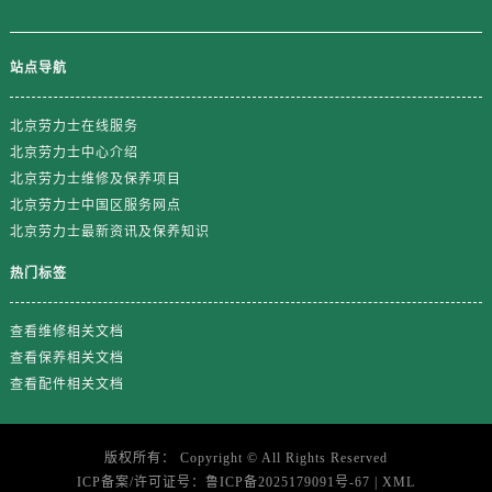
江苏省盐城市盐都区世纪大道5号盐城金融城写字楼1号楼16层1604室劳力士售后服务中心（需提前预约）
江苏省扬州市邗江区国展路29号星耀天地写字楼1号楼18层1803室劳力士售后服务中心（需提前预约）
站点导航
江苏省镇江市京口区中山东路劳力士售后服务中心（需提前预约）
江西省抚州市临川区赣东大道劳力士售后服务中心（需提前预约）
北京劳力士在线服务
江西省赣州市章贡区文清路劳力士售后服务中心（需提前预约）
北京劳力士中心介绍
江西省吉安市吉州区井冈山大道劳力士售后服务中心（需提前预约）
北京劳力士维修及保养项目
江西省景德镇市珠山区珠山中路劳力士售后服务中心（需提前预约）
北京劳力士中国区服务网点
江西省九江市浔阳区浔阳路劳力士售后服务中心（需提前预约）
北京劳力士最新资讯及保养知识
江西省南昌市红谷滩新区红谷中大道998号绿地双子塔（中央广场）A1座办公楼14层1407室劳力士售后服务中心（需提前预约）
热门标签
江西省萍乡市安源区萍安北大道与康庄路交叉口劳力士售后服务中心（需提前预约）
江西省上饶市信州区滨江西路劳力士售后服务中心（需提前预约）
查看维修相关文档
江西省新余市渝水区北湖西路劳力士售后服务中心（需提前预约）
查看保养相关文档
江西省宜春市袁州区中山中路劳力士售后服务中心（需提前预约）
查看配件相关文档
江西省鹰潭市月湖区胜利东路劳力士售后服务中心（需提前预约）
山东省德州市德城区东风中路劳力士售后服务中心（需提前预约）
版权所有：
Copyright ©
All Rights Reserved
山东省东营市东营区济南路劳力士售后服务中心（需提前预约）
ICP备案/许可证号：
鲁ICP备2025179091号-67
|
XML