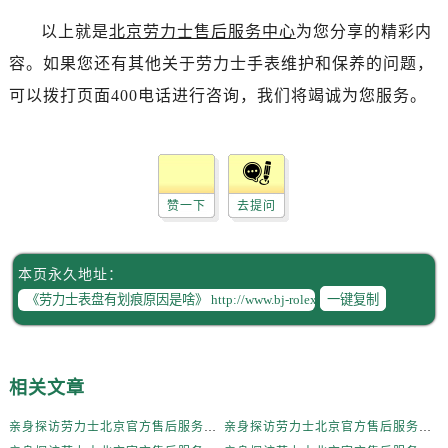
黑龙江省双鸭山市尖山区新兴大街劳力士售后服务中心（需提前预约）
以上就是
北京劳力士售后服务中心
为您分享的精彩内
黑龙江省绥化市北林区新华街与康庄路交叉口劳力士售后服务中心（需提前预约）
容。如果您还有其他关于劳力士手表维护和保养的问题，
黑龙江省伊春市伊美区通河路劳力士售后服务中心（需提前预约）
吉林省白城市洮北区明仁南街劳力士售后服务中心（需提前预约）
可以拨打页面400电话进行咨询，我们将竭诚为您服务。
吉林省白山市浑江区浑江大街劳力士售后服务中心（需提前预约）
吉林省吉林市船营区河南街劳力士售后服务中心（需提前预约）
吉林省辽源市龙山区人民大街劳力士售后服务中心（需提前预约）
吉林省梅河口市新华街道梅河大街劳力士售后服务中心（需提前预约）
赞一下
去提问
吉林省四平市铁东区紫气大路与南九经街交汇处劳力士售后服务中心（需提前预约）
吉林省松原市宁江区五环大街劳力士售后服务中心（需提前预约）
本页永久地址：
吉林省通化市东昌区环通乡江南大街劳力士售后服务中心（需提前预约）
一键复制
吉林省延边市延吉市解放路劳力士售后服务中心（需提前预约）
辽宁省鞍山市铁东区站前街劳力士售后服务中心（需提前预约）
辽宁省本溪市平山区胜利路劳力士售后服务中心（需提前预约）
相关文章
辽宁省朝阳市双塔区新华路劳力士售后服务中心（需提前预约）
亲身探访劳力士北京官方售后服务中心｜全新地址电话一览（2026年7月最新）
亲身探访劳力士北京官方售后服务中心｜网点地址与售后热线（2026年6月最新）
辽宁省丹东市振兴区七经街劳力士售后服务中心（需提前预约）