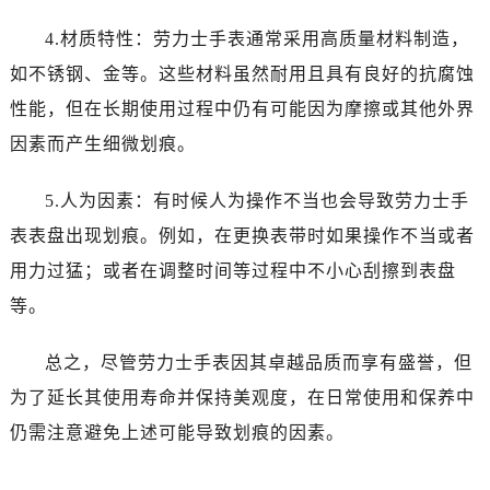
昆明市盘龙区北京路928号同德昆明广场写字楼10层06室（需提前预约）
4.材质特性：劳力士手表通常采用高质量材料制造，
石家庄市长安区中山东路39号勒泰中心写字楼B座13层07室（需提前预约）
西安市碑林区南关正街88号华侨城长安国际中心E座6楼10室（需提前预约）
如不锈钢、金等。这些材料虽然耐用且具有良好的抗腐蚀
海口市龙华区金贸东路5号海口华润大厦B座17层1707室（需提前预约）
性能，但在长期使用过程中仍有可能因为摩擦或其他外界
唐山市路南区新华东道100号万达广场写字楼A座10层1002室（需提前预约）
因素而产生细微划痕。
台州市椒江区东海大道1800号腾达中心东1幢20楼2002室（需提前预约）
内蒙古自治区呼和浩特市玉泉区大学西街70号华润万象城写字楼（鄂尔多斯大厦）23层2326室（需提前预约）
5.人为因素：有时候人为操作不当也会导致劳力士手
甘肃省兰州市七里河区西津西路16号兰州中心写字楼21层2102室（需提前预约）
表表盘出现划痕。例如，在更换表带时如果操作不当或者
黑龙江省大庆市萨尔图区会战大街劳力士售后服务中心（需提前预约）
用力过猛；或者在调整时间等过程中不小心刮擦到表盘
黑龙江省鹤岗市向阳区红军路劳力士售后服务中心（需提前预约）
等。
黑龙江省黑河市爱辉区中央街劳力士售后服务中心（需提前预约）
黑龙江省鸡西市鸡冠区红军路劳力士售后服务中心（需提前预约）
总之，尽管劳力士手表因其卓越品质而享有盛誉，但
黑龙江省佳木斯市向阳区长安路劳力士售后服务中心（需提前预约）
为了延长其使用寿命并保持美观度，在日常使用和保养中
黑龙江省牡丹江市东安区太平路劳力士售后服务中心（需提前预约）
仍需注意避免上述可能导致划痕的因素。
黑龙江省七台河市桃山区大同街劳力士售后服务中心（需提前预约）
黑龙江省齐齐哈尔市龙沙区龙华路劳力士售后服务中心（需提前预约）