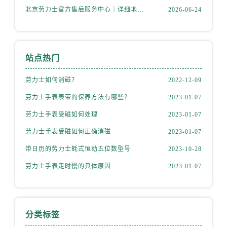
内蒙古自治区赤峰市红山区哈达街劳力士售后服务中心（需提前预约）
北京劳力士官方售后服务中心｜详细地址与官方热线权威信息公示（2026年6月最新）
2026-06-24
内蒙古自治区鄂尔多斯市东胜区伊金霍洛街劳力士售后服务中心（需提前预约）
内蒙古自治区呼伦贝尔市海拉尔区中央街劳力士售后服务中心（需提前预约）
内蒙古自治区通辽市科尔沁区明仁大街劳力士售后服务中心（需提前预约）
站点热门
内蒙古自治区乌海市海勃湾区人民南路劳力士售后服务中心（需提前预约）
内蒙古自治区乌兰察布市集宁区恩和大街劳力士售后服务中心（需提前预约）
劳力士如何消磁？
2022-12-09
内蒙古自治区锡林郭勒盟市锡林浩特市光明街与额尔敦路交叉口劳力士售后服务中心（需提前预约）
劳力士手表表带的保养方法有哪些？
2023-01-07
内蒙古自治区兴安盟市乌兰浩特市兴安大街劳力士售后服务中心（需提前预约）
劳力士手表受磁如何处理
2023-01-07
山西省大同市平城区迎宾街劳力士售后服务中心（需提前预约）
山西省晋城市城区黄华街劳力士售后服务中心（需提前预约）
劳力士手表受磁如何正确消磁
2023-01-07
山西省晋中市榆次区顺城街劳力士售后服务中心（需提前预约）
带日历的劳力士蚝式恒动五位数型号
2023-10-28
山西省临汾市尧都区解放路劳力士售后服务中心（需提前预约）
劳力士手表走时慢的具体原因
2023-01-07
山西省吕梁市离石区永宁中路与建设街交叉口劳力士售后服务中心（需提前预约）
山西省朔州市朔城区怡西路与鄯阳西街交汇处劳力士售后服务中心（需提前预约）
山西省忻州市忻府区和平东街与七一南路交叉口劳力士售后服务中心（需提前预约）
分类标签
山西省阳泉市郊区平阳东街与新城大道交叉口劳力士售后服务中心（需提前预约）