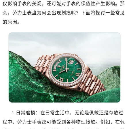
南昌市红谷滩新区红谷中大道998号绿地双子塔（中央广场）A1座办公楼14层07室（需提前预约）
仅影响手表的美观，还可能对手表的保值性产生影响。那
济南市历下区经十路11111号华润中心写字楼（万象城）15层1508室（需提前预约）
么，劳力士表盘为何会出现划痕呢？下面将探讨一些常见
广州市天河区天河路230号万菱汇国际中心写字楼A塔7层704室（需提前预约）
的原因。
广州市越秀区环市东路371-375号世界贸易中心大厦南塔写字楼15层07室（需提前预约）
深圳市罗湖区深南东路5001号华润大厦写字楼17层1701室（需提前预约）
惠州市惠城区江北文昌一路7号华贸大厦写字楼1座30层05室（需提前预约）
厦门市思明区湖滨东路95号华润大厦写字楼B座11层1104室（需提前预约）
福州市鼓楼区五四路128-1号恒力城写字楼15层03室（需提前预约）
成都市锦江区人民东路6号SAC东原中心写字楼24层2406B室（需提前预约）
重庆市江北区观音桥步行街2号融恒时代广场写字楼9层902室（需提前预约）
长沙市芙蓉区定王台街道建湘路393号世茂环球金融中心写字楼（芙蓉广场）10层13室（需提前预约）
郑州市二七区铭功路10号华润大厦写字楼29层2905室（需提前预约）
太原市迎泽区解放路15号亨得利名表服务中心（品牌授权店）3层整层（需提前预约）
沈阳市沈河区中街路137号亨得利名表服务中心（品牌授权店）1层整层（需提前预约）
1.日常磨损：在日常生活中，无论是佩戴还是存放过
沈阳市沈河区中街路83号亨得利名表服务中心（品牌授权店）1层整层（需提前预约）
程中，劳力士手表都可能受到各种物理接触。例如，在佩
乌鲁木齐市天山区红山路26号时代广场（CCMALL）C座17层17-B（需提前预约）