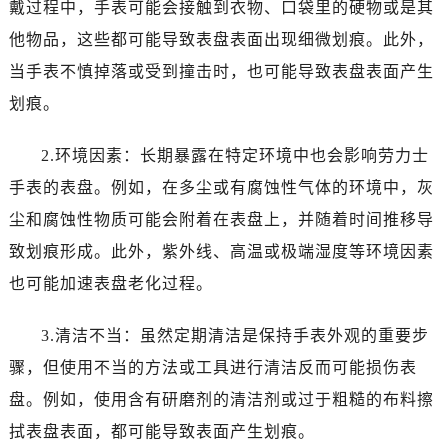
戴过程中，手表可能会接触到衣物、口袋里的硬物或是其
温州市鹿城区锦绣路1067号置信广场10层1015室（需提前预约）
哈尔滨市道里区友谊西路600号富力中心T2座写字楼29层03室（需提前预约）
他物品，这些都可能导致表盘表面出现细微划痕。此外，
大连市中山区人民路15号国际金融大厦7层G室（需提前预约）
当手表不慎掉落或受到撞击时，也可能导致表盘表面产生
佛山市禅城区季华五路57号万科金融中心C座12层1205室（需提前预约）
划痕。
东莞市东城街道鸿福东路1号民盈国贸中心T1写字楼9层907室（需提前预约）
无锡市梁溪区人民中路139号恒隆广场写字楼1座11层1104室（需提前预约）
2.环境因素：长期暴露在特定环境中也会影响劳力士
南通市崇川区工农路57号圆融广场写字楼16层1603室（需提前预约）
手表的表盘。例如，在多尘或有腐蚀性气体的环境中，灰
苏州市苏州工业园区星港街199号苏州中心办公楼C座22层08室（需提前预约）
尘和腐蚀性物质可能会附着在表盘上，并随着时间推移导
武汉市江汉区解放大道686号世界贸易大厦38层09室（需提前预约）
致划痕形成。此外，紫外线、高温或极端湿度等环境因素
南宁市青秀区金湖路59号地王大厦12楼1224室（需提前预约）
也可能加速表盘老化过程。
合肥市蜀山区潜山路111号万象城华润大厦B座12楼03室（需提前预约）
泉州市丰泽区宝洲路729号浦西万达中心写字楼A座7楼709室（需提前预约）
3.清洁不当：虽然定期清洁是保持手表外观的重要步
青岛市南区山东路6号华润大厦B座22层04室（需提前预约）
骤，但使用不当的方法或工具进行清洁反而可能损伤表
烟台市芝罘区胜利路139号万达金融中心A座907室（需提前预约）
盘。例如，使用含有研磨剂的清洁剂或过于粗糙的布料擦
长春市朝阳区西安大路727号中银大厦A座(旺进大厦)18层09室（需提前预约）
贵阳市南明区都司高架桥路33号亨特国际金融中心14楼14D（需提前预约）
拭表盘表面，都可能导致表面产生划痕。