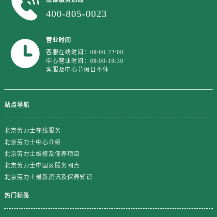
江苏省盐城市盐都区世纪大道5号盐城金融城写字楼1号楼16层1604室劳力士售后服务中心（需提前预约）
400-805-0023
江苏省扬州市邗江区国展路29号星耀天地写字楼1号楼18层1803室劳力士售后服务中心（需提前预约）
江苏省镇江市京口区中山东路劳力士售后服务中心（需提前预约）
营业时间
江西省抚州市临川区赣东大道劳力士售后服务中心（需提前预约）
客服在线时间：08:00-22:00
江西省赣州市章贡区文清路劳力士售后服务中心（需提前预约）
中心营业时间：09:00-19:30
客服及中心节假日不休
江西省吉安市吉州区井冈山大道劳力士售后服务中心（需提前预约）
江西省景德镇市珠山区珠山中路劳力士售后服务中心（需提前预约）
江西省九江市浔阳区浔阳路劳力士售后服务中心（需提前预约）
站点导航
江西省南昌市红谷滩新区红谷中大道998号绿地双子塔（中央广场）A1座办公楼14层1407室劳力士售后服务中心（需提前预约）
江西省萍乡市安源区萍安北大道与康庄路交叉口劳力士售后服务中心（需提前预约）
北京劳力士在线服务
江西省上饶市信州区滨江西路劳力士售后服务中心（需提前预约）
北京劳力士中心介绍
江西省新余市渝水区北湖西路劳力士售后服务中心（需提前预约）
北京劳力士维修及保养项目
北京劳力士中国区服务网点
江西省宜春市袁州区中山中路劳力士售后服务中心（需提前预约）
北京劳力士最新资讯及保养知识
江西省鹰潭市月湖区胜利东路劳力士售后服务中心（需提前预约）
山东省德州市德城区东风中路劳力士售后服务中心（需提前预约）
热门标签
山东省东营市东营区济南路劳力士售后服务中心（需提前预约）