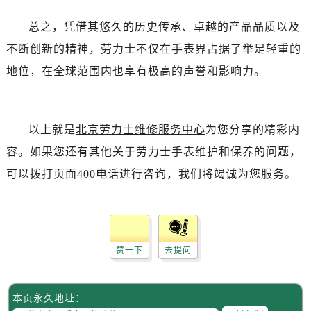
黑龙江省双鸭山市尖山区新兴大街劳力士售后服务中心（需提前预约）
黑龙江省绥化市北林区新华街与康庄路交叉口劳力士售后服务中心（需提前预约）
总之，凭借其悠久的历史传承、卓越的产品品质以及
黑龙江省伊春市伊美区通河路劳力士售后服务中心（需提前预约）
不断创新的精神，劳力士不仅在手表界占据了举足轻重的
吉林省白城市洮北区明仁南街劳力士售后服务中心（需提前预约）
地位，在全球范围内也享有极高的声誉和影响力。
吉林省白山市浑江区浑江大街劳力士售后服务中心（需提前预约）
吉林省吉林市船营区河南街劳力士售后服务中心（需提前预约）
吉林省辽源市龙山区人民大街劳力士售后服务中心（需提前预约）
以上就是
北京劳力士维修服务中心
为您分享的精彩内
吉林省梅河口市新华街道梅河大街劳力士售后服务中心（需提前预约）
容。如果您还有其他关于劳力士手表维护和保养的问题，
吉林省四平市铁东区紫气大路与南九经街交汇处劳力士售后服务中心（需提前预约）
可以拨打页面400电话进行咨询，我们将竭诚为您服务。
吉林省松原市宁江区五环大街劳力士售后服务中心（需提前预约）
吉林省通化市东昌区环通乡江南大街劳力士售后服务中心（需提前预约）
吉林省延边市延吉市解放路劳力士售后服务中心（需提前预约）
辽宁省鞍山市铁东区站前街劳力士售后服务中心（需提前预约）
赞一下
去提问
辽宁省本溪市平山区胜利路劳力士售后服务中心（需提前预约）
辽宁省朝阳市双塔区新华路劳力士售后服务中心（需提前预约）
辽宁省丹东市振兴区七经街劳力士售后服务中心（需提前预约）
本页永久地址：