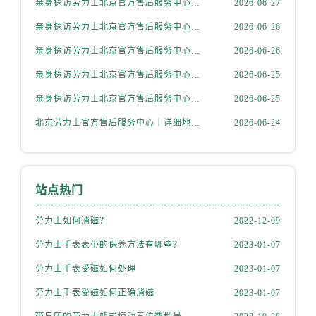
亲身探访劳力士北京官方售后服务中心｜全新地址电话一览（2026年7月最新）
2026-06-27
内蒙古自治区赤峰市红山区哈达街劳力士售后服务中心（需提前预约）
内蒙古自治区鄂尔多斯市东胜区伊金霍洛街劳力士售后服务中心（需提前预约）
亲身探访劳力士北京官方售后服务中心｜网点地址与售后热线（2026年6月最新）
2026-06-26
内蒙古自治区呼伦贝尔市海拉尔区中央街劳力士售后服务中心（需提前预约）
亲身探访劳力士北京官方售后服务中心｜网点地址及官方服务电话（2026年6月最新）
2026-06-26
内蒙古自治区通辽市科尔沁区明仁大街劳力士售后服务中心（需提前预约）
亲身探访劳力士北京官方售后服务中心｜网点地址及售后热线（2026年6月最新）
2026-06-25
内蒙古自治区乌海市海勃湾区人民南路劳力士售后服务中心（需提前预约）
亲身探访劳力士北京官方售后服务中心｜完整地址与联系电话（2026年6月最新）
2026-06-25
内蒙古自治区乌兰察布市集宁区恩和大街劳力士售后服务中心（需提前预约）
北京劳力士官方售后服务中心｜详细地址与官方热线权威信息公示（2026年6月最新）
2026-06-24
内蒙古自治区锡林郭勒盟市锡林浩特市光明街与额尔敦路交叉口劳力士售后服务中心（需提前预约）
内蒙古自治区兴安盟市乌兰浩特市兴安大街劳力士售后服务中心（需提前预约）
山西省大同市平城区迎宾街劳力士售后服务中心（需提前预约）
山西省晋城市城区黄华街劳力士售后服务中心（需提前预约）
站点热门
山西省晋中市榆次区顺城街劳力士售后服务中心（需提前预约）
劳力士如何消磁？
2022-12-09
山西省临汾市尧都区解放路劳力士售后服务中心（需提前预约）
山西省吕梁市离石区永宁中路与建设街交叉口劳力士售后服务中心（需提前预约）
劳力士手表表带的保养方法有哪些？
2023-01-07
山西省朔州市朔城区怡西路与鄯阳西街交汇处劳力士售后服务中心（需提前预约）
劳力士手表受磁如何处理
2023-01-07
山西省忻州市忻府区和平东街与七一南路交叉口劳力士售后服务中心（需提前预约）
劳力士手表受磁如何正确消磁
2023-01-07
山西省阳泉市郊区平阳东街与新城大道交叉口劳力士售后服务中心（需提前预约）