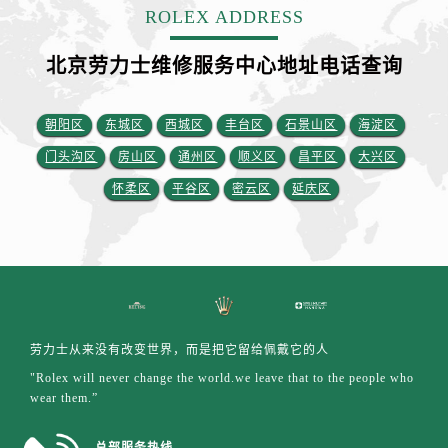
安徽省铜陵市铜官区石城大道劳力士售后服务中心（需提前预约）
ROLEX ADDRESS
安徽省芜湖市镜湖区中山路步行街劳力士售后服务中心（需提前预约）
北京劳力士维修服务中心地址电话查询
安徽省宣城市宣州区叠嶂西路劳力士售后服务中心（需提前预约）
福建省龙岩市新罗区九一南路劳力士售后服务中心（需提前预约）
福建省南平市建阳区人民西路劳力士售后服务中心（需提前预约）
朝阳区
东城区
西城区
丰台区
石景山区
海淀区
福建省宁德市蕉城区天湖东路劳力士售后服务中心（需提前预约）
门头沟区
房山区
通州区
顺义区
昌平区
大兴区
福建省莆田市城厢区霞林街道荔华东大道劳力士售后服务中心（需提前预约）
怀柔区
平谷区
密云区
延庆区
福建省三明市三元区东乾二路劳力士售后服务中心（需提前预约）
福建省漳州市龙文区步港路劳力士售后服务中心（需提前预约）
江苏省常州市新北区龙锦路1590号现代传媒中心5号楼10层1008室劳力士售后服务中心（需提前预约）
江苏省淮安市清江浦区淮海北路劳力士售后服务中心（需提前预约）
江苏省连云港市海州区通灌北路劳力士售后服务中心（需提前预约）
江苏省南京市秦淮区中山南路1号南京中心22层22-C1-C3室劳力士售后服务中心（需提前预约）
劳力士从来没有改变世界，而是把它留给佩戴它的人
江苏省宿迁市宿城区西湖路劳力士售后服务中心（需提前预约）
"Rolex will never change the world.we leave that to the people who
wear them.”
江苏省泰州市海陵区永定东路399号置地商务中心东塔（华润万象城）17层1706室劳力士售后服务中心（需提前预约）
江苏省徐州市鼓楼区淮海东路29号苏宁广场IFC国际金融中心35层3508室劳力士售后服务中心（需提前预约）
总部服务热线