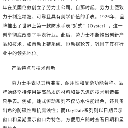
温州市鹿城区锦绣路1067号置信广场10层1015室（需提前预约）
年在英国伦敦创立了劳力士公司。自那时起，劳力士便致
哈尔滨市道里区友谊西路600号富力中心T2座写字楼29层03室（需提前预约）
力于制造精准、可靠且具有美学价值的手表。1926年，品
大连市中山区人民路15号国际金融大厦7层G室（需提前预约）
牌推出了世界上第一款防水手表“蚝式”（Oyster），这一
佛山市禅城区季华五路57号万科金融中心C座12层1205室（需提前预约）
东莞市东城街道鸿福东路1号民盈国贸中心T1写字楼9层907室（需提前预约）
创举彻底改变了手表行业。此后，劳力士不断推出创新产
无锡市梁溪区人民中路139号恒隆广场写字楼1座11层1104室（需提前预约）
品和技术，如自动上链系统、恒动摆轮等，巩固了其在行
南通市崇川区工农路57号圆融广场写字楼16层1603室（需提前预约）
业中的领先地位。
苏州市苏州工业园区星港街199号苏州中心办公楼C座22层08室（需提前预约）
武汉市江汉区解放大道686号世界贸易大厦38层09室（需提前预约）
产品特点与技术创新
南宁市青秀区金湖路59号地王大厦12楼1224室（需提前预约）
合肥市蜀山区潜山路111号万象城华润大厦B座12楼03室（需提前预约）
劳力士手表以其精准度、耐用性和复杂功能著称。品
泉州市丰泽区宝洲路729号浦西万达中心写字楼A座7楼709室（需提前预约）
牌始终坚持使用最高品质的材料和最先进的技术制造每一
青岛市南区山东路6号华润大厦B座22层04室（需提前预约）
只手表。例如，蚝式恒动系列不仅防水性能出色，还具备
烟台市芝罘区胜利路139号万达金融中心A座907室（需提前预约）
出色的防磁性和抗腐蚀性；而DayDate系列则以日期显示
长春市朝阳区西安大路727号中银大厦A座(旺进大厦)18层09室（需提前预约）
窗口和星期显示窗口为特色，方便用户随时查看日期和星
贵阳市南明区都司高架桥路33号亨特国际金融中心14楼14D（需提前预约）