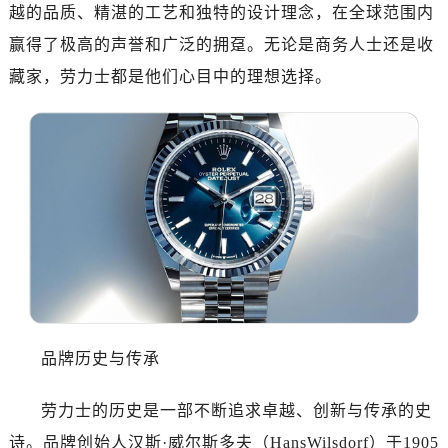
南昌市红谷滩新区红谷中大道998号绿地双子塔（中央广场）A1座办公楼14层07室（需提前预约）
越的品质、精湛的工艺和独特的设计理念，在全球范围内
济南市历下区经十路11111号华润中心写字楼（万象城）15层1508室（需提前预约）
赢得了极高的声誉和广泛的拥趸。无论是商务人士还是收
广州市天河区天河路230号万菱汇国际中心写字楼A塔7层704室（需提前预约）
藏家，劳力士都是他们心目中的理想选择。
广州市越秀区环市东路371-375号世界贸易中心大厦南塔写字楼15层07室（需提前预约）
深圳市罗湖区深南东路5001号华润大厦写字楼17层1701室（需提前预约）
惠州市惠城区江北文昌一路7号华贸大厦写字楼1座30层05室（需提前预约）
厦门市思明区湖滨东路95号华润大厦写字楼B座11层1104室（需提前预约）
福州市鼓楼区五四路128-1号恒力城写字楼15层03室（需提前预约）
成都市锦江区人民东路6号SAC东原中心写字楼24层2406B室（需提前预约）
重庆市江北区观音桥步行街2号融恒时代广场写字楼9层902室（需提前预约）
长沙市芙蓉区定王台街道建湘路393号世茂环球金融中心写字楼（芙蓉广场）10层13室（需提前预约）
郑州市二七区铭功路10号华润大厦写字楼29层2905室（需提前预约）
太原市迎泽区解放路15号亨得利名表服务中心（品牌授权店）3层整层（需提前预约）
品牌历史与传承
沈阳市沈河区中街路137号亨得利名表服务中心（品牌授权店）1层整层（需提前预约）
沈阳市沈河区中街路83号亨得利名表服务中心（品牌授权店）1层整层（需提前预约）
劳力士的历史是一部不断追求卓越、创新与传承的史
乌鲁木齐市天山区红山路26号时代广场（CCMALL）C座17层17-B（需提前预约）
诗。品牌创始人汉斯·威尔斯多夫（HansWilsdorf）于1905