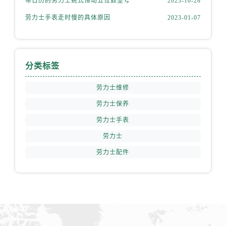
带日历的劳力士蚝式恒动五位数型号
2023-10-28
山西省运城市盐湖区河东街劳力士售后服务中心（需提前预约）
劳力士手表走时慢的具体原因
2023-01-07
山西省长治市潞州区英雄中路劳力士售后服务中心（需提前预约）
山西省太原市迎泽区迎泽街道解放路15号亨得利名表维修授权店3楼劳力士售后服务中心（需提前预约）
天津市和平区赤峰道136号天津国际金融中心26层2603室劳力士售后服务中心（需提前预约）
安徽省安庆市迎江区人民路劳力士售后服务中心（需提前预约）
分类标签
安徽省蚌埠市蚌山区淮河路劳力士售后服务中心（需提前预约）
劳力士维修
安徽省亳州市谯城区魏武大道劳力士售后服务中心（需提前预约）
安徽省池州市贵池区长江路劳力士售后服务中心（需提前预约）
劳力士保养
安徽省滁州市琅琊区南谯北路劳力士售后服务中心（需提前预约）
劳力士手表
安徽省阜阳市颍州区颍州北路劳力士售后服务中心（需提前预约）
劳力士
安徽省淮北市相山区淮海路劳力士售后服务中心（需提前预约）
劳力士配件
安徽省淮南市田家庵区国庆中路劳力士售后服务中心（需提前预约）
安徽省黄山市屯溪区黄山西路劳力士售后服务中心（需提前预约）
安徽省六安市金安区解放中路劳力士售后服务中心（需提前预约）
安徽省马鞍山市雨山区湖南西路劳力士售后服务中心（需提前预约）
安徽省宿州市埇桥区人民中路劳力士售后服务中心（需提前预约）