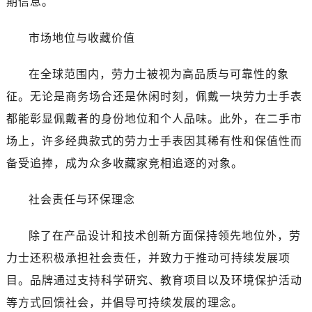
期信息。
昆明市盘龙区北京路928号同德昆明广场写字楼10层06室（需提前预约）
石家庄市长安区中山东路39号勒泰中心写字楼B座13层07室（需提前预约）
市场地位与收藏价值
西安市碑林区南关正街88号华侨城长安国际中心E座6楼10室（需提前预约）
海口市龙华区金贸东路5号海口华润大厦B座17层1707室（需提前预约）
在全球范围内，劳力士被视为高品质与可靠性的象
唐山市路南区新华东道100号万达广场写字楼A座10层1002室（需提前预约）
征。无论是商务场合还是休闲时刻，佩戴一块劳力士手表
台州市椒江区东海大道1800号腾达中心东1幢20楼2002室（需提前预约）
都能彰显佩戴者的身份地位和个人品味。此外，在二手市
内蒙古自治区呼和浩特市玉泉区大学西街70号华润万象城写字楼（鄂尔多斯大厦）23层2326室（需提前预约）
场上，许多经典款式的劳力士手表因其稀有性和保值性而
甘肃省兰州市七里河区西津西路16号兰州中心写字楼21层2102室（需提前预约）
黑龙江省大庆市萨尔图区会战大街劳力士售后服务中心（需提前预约）
备受追捧，成为众多收藏家竞相追逐的对象。
黑龙江省鹤岗市向阳区红军路劳力士售后服务中心（需提前预约）
社会责任与环保理念
黑龙江省黑河市爱辉区中央街劳力士售后服务中心（需提前预约）
黑龙江省鸡西市鸡冠区红军路劳力士售后服务中心（需提前预约）
除了在产品设计和技术创新方面保持领先地位外，劳
黑龙江省佳木斯市向阳区长安路劳力士售后服务中心（需提前预约）
力士还积极承担社会责任，并致力于推动可持续发展项
黑龙江省牡丹江市东安区太平路劳力士售后服务中心（需提前预约）
黑龙江省七台河市桃山区大同街劳力士售后服务中心（需提前预约）
目。品牌通过支持科学研究、教育项目以及环境保护活动
黑龙江省齐齐哈尔市龙沙区龙华路劳力士售后服务中心（需提前预约）
等方式回馈社会，并倡导可持续发展的理念。