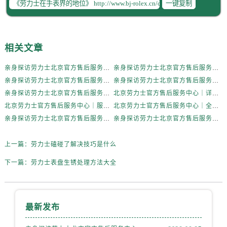
一键复制
辽宁省抚顺市新抚区东一路劳力士售后服务中心（需提前预约）
辽宁省阜新市海州区解放大街劳力士售后服务中心（需提前预约）
辽宁省葫芦岛市连山区中央路劳力士售后服务中心（需提前预约）
辽宁省锦州市古塔区中央大街劳力士售后服务中心（需提前预约）
相关文章
辽宁省辽阳市白塔区新运大街劳力士售后服务中心（需提前预约）
亲身探访劳力士北京官方售后服务中心｜全新地址电话一览（2026年7月最新）
亲身探访劳力士北京官方售后服务中心｜网点地址与售后热线（2026年6月最新）
辽宁省盘锦市兴隆台区石油大街劳力士售后服务中心（需提前预约）
亲身探访劳力士北京官方售后服务中心｜网点地址及官方服务电话（2026年6月最新）
亲身探访劳力士北京官方售后服务中心｜网点地址及售后热线（2026年6月最新）
辽宁省铁岭市银州区南马路劳力士售后服务中心（需提前预约）
亲身探访劳力士北京官方售后服务中心｜完整地址与联系电话（2026年6月最新）
北京劳力士官方售后服务中心｜详细地址与官方热线权威信息公示（2026年6月最新）
辽宁省营口市站前区市府路与渤海大街交叉口劳力士售后服务中心（需提前预约）
北京劳力士官方售后服务中心｜服务热线及详细地址权威信息公示（2026年6月最新）
北京劳力士官方售后服务中心｜全新地址与售后热线权威信息公示（2026年6月最新）
辽宁省沈阳市沈河区中街路137号亨得利名表维修授权店1楼劳力士售后服务中心（需提前预约）
亲身探访劳力士北京官方售后服务中心｜热线与地址（2026年6月最新）
亲身探访劳力士北京官方售后服务中心｜最新电话和维修地址（2026年6月最新）
辽宁省沈阳市沈河区中街路83号亨得利名表维修授权店1楼劳力士售后服务中心（需提前预约）
上一篇：
劳力士磕碰了解决技巧是什么
北京市朝阳区建国门外大街甲6号华熙国际中心D座11层1102室劳力士售后服务中心（需提前预约）
北京市东城区东长安街1号王府井东方广场W3座6层602室劳力士售后服务中心（需提前预约）
下一篇：
劳力士表盘生锈处理方法大全
河北省保定市竞秀区朝阳北大街北国先天下劳力士售后服务中心（需提前预约）
内蒙古自治区阿拉善盟市左旗土尔扈特大街劳力士售后服务中心（需提前预约）
内蒙古自治区巴彦淖尔市临河区新华街劳力士售后服务中心（需提前预约）
最新发布
内蒙古自治区包头市青山区幸福路甲3号王府井百货名表维修劳力士售后服务中心（需提前预约）