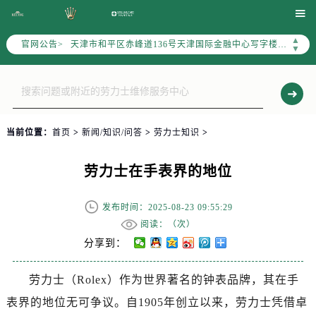
北京市东城区东长安街1号东方广场写字楼W3座6层602室（需提前预约）

北京市朝阳区建国门外大街甲6号华熙国际中心写字楼D座11层1102室（需提前预约）
▲
官网公告>
天津市和平区赤峰道136号天津国际金融中心写字楼26层2603室（需提前预约）
▼
上海市徐汇区虹桥路3号港汇中心写字楼2座37层3705室（需提前预约）
上海市黄浦区南京东路299号宏伊国际广场写字楼8层806室（需提前预约）
南京市秦淮区中山南路1号（新街口）南京中心写字楼22层C1-1室（需提前预约）
常州市新北区龙锦路1590号现代传媒中心写字楼5号楼10层1008室（需提前预约）
当前位置：
首页
>
新闻/知识/问答
>
劳力士知识
>
徐州市鼓楼区淮海东路29号苏宁广场IFC国际金融中心写字楼35层3508室（需提前预约）
扬州市邗江区国展路29号星耀天地写字楼1号楼18层1803室（需提前预约）
劳力士在手表界的地位
盐城市盐都区世纪大道5号盐城金融城写字楼1号楼16层1604室（需提前预约）
泰州市海陵区永定东路399号置地商务中心东塔写字楼（华润万象城）17层1706室（需提前预约）
发布时间：2025-08-23 09:55:29
宁波市江北区大闸南路500号来福士广场办公楼20层2009室（需提前预约）
阅读：（
次）
杭州市上城区钱江路1366号华润大厦写字楼A座5层503-5室（需提前预约）
分享到：
金华市金东区东市南街777号金华万达广场写字楼4号楼22层2209室（需提前预约）
劳力士（Rolex）作为世界著名的钟表品牌，其在手
绍兴市越城区胜利东路379号世茂天际中心写字楼8层805室（需提前预约）
表界的地位无可争议。自1905年创立以来，劳力士凭借卓
嘉兴市南湖区广益路705号嘉兴世界贸易中心写字楼A座13层1304室（需提前预约）