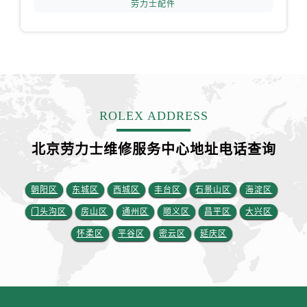
劳力士配件
安徽省铜陵市铜官区石城大道劳力士售后服务中心（需提前预约）
安徽省芜湖市镜湖区中山路步行街劳力士售后服务中心（需提前预约）
安徽省宣城市宣州区叠嶂西路劳力士售后服务中心（需提前预约）
福建省龙岩市新罗区九一南路劳力士售后服务中心（需提前预约）
福建省南平市建阳区人民西路劳力士售后服务中心（需提前预约）
福建省宁德市蕉城区天湖东路劳力士售后服务中心（需提前预约）
ROLEX ADDRESS
福建省莆田市城厢区霞林街道荔华东大道劳力士售后服务中心（需提前预约）
福建省三明市三元区东乾二路劳力士售后服务中心（需提前预约）
北京劳力士维修服务中心地址电话查询
福建省漳州市龙文区步港路劳力士售后服务中心（需提前预约）
江苏省常州市新北区龙锦路1590号现代传媒中心5号楼10层1008室劳力士售后服务中心（需提前预约）
朝阳区
东城区
西城区
丰台区
石景山区
海淀区
江苏省淮安市清江浦区淮海北路劳力士售后服务中心（需提前预约）
门头沟区
房山区
通州区
顺义区
昌平区
大兴区
江苏省连云港市海州区通灌北路劳力士售后服务中心（需提前预约）
怀柔区
平谷区
密云区
延庆区
江苏省南京市秦淮区中山南路1号南京中心22层22-C1-C3室劳力士售后服务中心（需提前预约）
江苏省宿迁市宿城区西湖路劳力士售后服务中心（需提前预约）
江苏省泰州市海陵区永定东路399号置地商务中心东塔（华润万象城）17层1706室劳力士售后服务中心（需提前预约）
江苏省徐州市鼓楼区淮海东路29号苏宁广场IFC国际金融中心35层3508室劳力士售后服务中心（需提前预约）