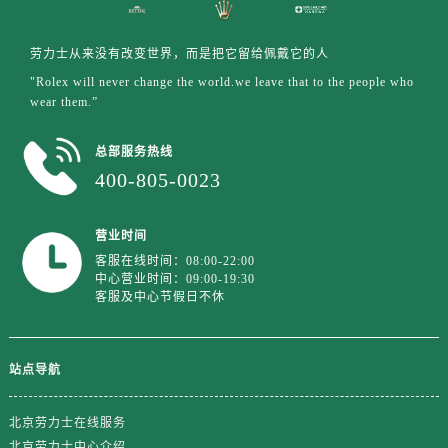
江苏省盐城市盐都区世纪大道5号盐城金融城写字楼1号楼16层1604室劳力士售后服务中心（需提前预约）
江苏省扬州市邗江区国展路29号星耀天地写字楼1号楼18层1803室劳力士售后服务中心（需提前预约）
劳力士从来没有改变世界，而是把它留给佩戴它的人
江苏省镇江市京口区中山东路劳力士售后服务中心（需提前预约）
"Rolex will never change the world.we leave that to the people who
江西省抚州市临川区赣东大道劳力士售后服务中心（需提前预约）
wear them.”
江西省赣州市章贡区文清路劳力士售后服务中心（需提前预约）
江西省吉安市吉州区井冈山大道劳力士售后服务中心（需提前预约）
总部服务热线
江西省景德镇市珠山区珠山中路劳力士售后服务中心（需提前预约）
400-805-0023
江西省九江市浔阳区浔阳路劳力士售后服务中心（需提前预约）
江西省南昌市红谷滩新区红谷中大道998号绿地双子塔（中央广场）A1座办公楼14层1407室劳力士售后服务中心（需提前预约）
营业时间
江西省萍乡市安源区萍安北大道与康庄路交叉口劳力士售后服务中心（需提前预约）
客服在线时间：08:00-22:00
中心营业时间：09:00-19:30
江西省上饶市信州区滨江西路劳力士售后服务中心（需提前预约）
客服及中心节假日不休
江西省新余市渝水区北湖西路劳力士售后服务中心（需提前预约）
江西省宜春市袁州区中山中路劳力士售后服务中心（需提前预约）
站点导航
江西省鹰潭市月湖区胜利东路劳力士售后服务中心（需提前预约）
山东省德州市德城区东风中路劳力士售后服务中心（需提前预约）
北京劳力士在线服务
山东省东营市东营区济南路劳力士售后服务中心（需提前预约）
北京劳力士中心介绍