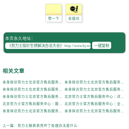
辽宁省抚顺市新抚区东一路劳力士售后服务中心（需提前预约）
辽宁省阜新市海州区解放大街劳力士售后服务中心（需提前预约）
辽宁省葫芦岛市连山区中央路劳力士售后服务中心（需提前预约）
赞一下
去提问
辽宁省锦州市古塔区中央大街劳力士售后服务中心（需提前预约）
辽宁省辽阳市白塔区新运大街劳力士售后服务中心（需提前预约）
本页永久地址：
辽宁省盘锦市兴隆台区石油大街劳力士售后服务中心（需提前预约）
一键复制
辽宁省铁岭市银州区南马路劳力士售后服务中心（需提前预约）
辽宁省营口市站前区市府路与渤海大街交叉口劳力士售后服务中心（需提前预约）
辽宁省沈阳市沈河区中街路137号亨得利名表维修授权店1楼劳力士售后服务中心（需提前预约）
相关文章
辽宁省沈阳市沈河区中街路83号亨得利名表维修授权店1楼劳力士售后服务中心（需提前预约）
亲身探访劳力士北京官方售后服务中心｜全新地址电话一览（2026年7月最新）
亲身探访劳力士北京官方售后服务中心｜网点地址与售后热线（2026年6月最新）
北京市朝阳区建国门外大街甲6号华熙国际中心D座11层1102室劳力士售后服务中心（需提前预约）
亲身探访劳力士北京官方售后服务中心｜网点地址及官方服务电话（2026年6月最新）
亲身探访劳力士北京官方售后服务中心｜网点地址及售后热线（2026年6月最新）
北京市东城区东长安街1号王府井东方广场W3座6层602室劳力士售后服务中心（需提前预约）
亲身探访劳力士北京官方售后服务中心｜完整地址与联系电话（2026年6月最新）
北京劳力士官方售后服务中心｜详细地址与官方热线权威信息公示（2026年6月最新）
河北省保定市竞秀区朝阳北大街北国先天下劳力士售后服务中心（需提前预约）
北京劳力士官方售后服务中心｜服务热线及详细地址权威信息公示（2026年6月最新）
北京劳力士官方售后服务中心｜全新地址与售后热线权威信息公示（2026年6月最新）
内蒙古自治区阿拉善盟市左旗土尔扈特大街劳力士售后服务中心（需提前预约）
亲身探访劳力士北京官方售后服务中心｜热线与地址（2026年6月最新）
亲身探访劳力士北京官方售后服务中心｜最新电话和维修地址（2026年6月最新）
内蒙古自治区巴彦淖尔市临河区新华街劳力士售后服务中心（需提前预约）
内蒙古自治区包头市青山区幸福路甲3号王府井百货名表维修劳力士售后服务中心（需提前预约）
上一篇：
劳力士腕表表壳坏了处理办法是什么