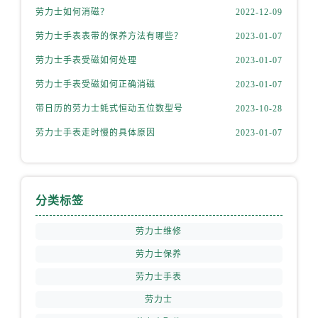
山西省运城市盐湖区河东街劳力士售后服务中心（需提前预约）
劳力士如何消磁？
2022-12-09
山西省长治市潞州区英雄中路劳力士售后服务中心（需提前预约）
劳力士手表表带的保养方法有哪些？
2023-01-07
山西省太原市迎泽区迎泽街道解放路15号亨得利名表维修授权店3楼劳力士售后服务中心（需提前预约）
劳力士手表受磁如何处理
2023-01-07
天津市和平区赤峰道136号天津国际金融中心26层2603室劳力士售后服务中心（需提前预约）
劳力士手表受磁如何正确消磁
2023-01-07
安徽省安庆市迎江区人民路劳力士售后服务中心（需提前预约）
安徽省蚌埠市蚌山区淮河路劳力士售后服务中心（需提前预约）
带日历的劳力士蚝式恒动五位数型号
2023-10-28
安徽省亳州市谯城区魏武大道劳力士售后服务中心（需提前预约）
劳力士手表走时慢的具体原因
2023-01-07
安徽省池州市贵池区长江路劳力士售后服务中心（需提前预约）
安徽省滁州市琅琊区南谯北路劳力士售后服务中心（需提前预约）
安徽省阜阳市颍州区颍州北路劳力士售后服务中心（需提前预约）
分类标签
安徽省淮北市相山区淮海路劳力士售后服务中心（需提前预约）
安徽省淮南市田家庵区国庆中路劳力士售后服务中心（需提前预约）
劳力士维修
安徽省黄山市屯溪区黄山西路劳力士售后服务中心（需提前预约）
劳力士保养
安徽省六安市金安区解放中路劳力士售后服务中心（需提前预约）
劳力士手表
安徽省马鞍山市雨山区湖南西路劳力士售后服务中心（需提前预约）
劳力士
安徽省宿州市埇桥区人民中路劳力士售后服务中心（需提前预约）