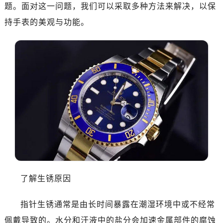
南昌市红谷滩新区红谷中大道998号绿地双子塔（中央广场）A1座办公楼14层07室（需提前预约）
题。面对这一问题，我们可以采取多种方法来解决，以保
济南市历下区经十路11111号华润中心写字楼（万象城）15层1508室（需提前预约）
持手表的美观与功能。
广州市天河区天河路230号万菱汇国际中心写字楼A塔7层704室（需提前预约）
广州市越秀区环市东路371-375号世界贸易中心大厦南塔写字楼15层07室（需提前预约）
深圳市罗湖区深南东路5001号华润大厦写字楼17层1701室（需提前预约）
惠州市惠城区江北文昌一路7号华贸大厦写字楼1座30层05室（需提前预约）
厦门市思明区湖滨东路95号华润大厦写字楼B座11层1104室（需提前预约）
福州市鼓楼区五四路128-1号恒力城写字楼15层03室（需提前预约）
成都市锦江区人民东路6号SAC东原中心写字楼24层2406B室（需提前预约）
重庆市江北区观音桥步行街2号融恒时代广场写字楼9层902室（需提前预约）
长沙市芙蓉区定王台街道建湘路393号世茂环球金融中心写字楼（芙蓉广场）10层13室（需提前预约）
郑州市二七区铭功路10号华润大厦写字楼29层2905室（需提前预约）
太原市迎泽区解放路15号亨得利名表服务中心（品牌授权店）3层整层（需提前预约）
了解生锈原因
沈阳市沈河区中街路137号亨得利名表服务中心（品牌授权店）1层整层（需提前预约）
沈阳市沈河区中街路83号亨得利名表服务中心（品牌授权店）1层整层（需提前预约）
指针生锈通常是由长时间暴露在潮湿环境中或不经常
乌鲁木齐市天山区红山路26号时代广场（CCMALL）C座17层17-B（需提前预约）
佩戴导致的。水分和汗液中的盐分会加速金属部件的腐蚀