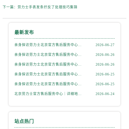
内蒙古自治区赤峰市红山区哈达街劳力士售后服务中心（需提前预约）
下一篇：
劳力士手表发条拧反了处理技巧集锦
内蒙古自治区鄂尔多斯市东胜区伊金霍洛街劳力士售后服务中心（需提前预约）
内蒙古自治区呼伦贝尔市海拉尔区中央街劳力士售后服务中心（需提前预约）
内蒙古自治区通辽市科尔沁区明仁大街劳力士售后服务中心（需提前预约）
最新发布
内蒙古自治区乌海市海勃湾区人民南路劳力士售后服务中心（需提前预约）
内蒙古自治区乌兰察布市集宁区恩和大街劳力士售后服务中心（需提前预约）
亲身探访劳力士北京官方售后服务中心｜全新地址电话一览（2026年7月最新）
2026-06-27
内蒙古自治区锡林郭勒盟市锡林浩特市光明街与额尔敦路交叉口劳力士售后服务中心（需提前预约）
亲身探访劳力士北京官方售后服务中心｜网点地址与售后热线（2026年6月最新）
2026-06-26
内蒙古自治区兴安盟市乌兰浩特市兴安大街劳力士售后服务中心（需提前预约）
亲身探访劳力士北京官方售后服务中心｜网点地址及官方服务电话（2026年6月最新）
2026-06-26
山西省大同市平城区迎宾街劳力士售后服务中心（需提前预约）
亲身探访劳力士北京官方售后服务中心｜网点地址及售后热线（2026年6月最新）
2026-06-25
山西省晋城市城区黄华街劳力士售后服务中心（需提前预约）
山西省晋中市榆次区顺城街劳力士售后服务中心（需提前预约）
亲身探访劳力士北京官方售后服务中心｜完整地址与联系电话（2026年6月最新）
2026-06-25
山西省临汾市尧都区解放路劳力士售后服务中心（需提前预约）
北京劳力士官方售后服务中心｜详细地址与官方热线权威信息公示（2026年6月最新）
2026-06-24
山西省吕梁市离石区永宁中路与建设街交叉口劳力士售后服务中心（需提前预约）
山西省朔州市朔城区怡西路与鄯阳西街交汇处劳力士售后服务中心（需提前预约）
山西省忻州市忻府区和平东街与七一南路交叉口劳力士售后服务中心（需提前预约）
站点热门
山西省阳泉市郊区平阳东街与新城大道交叉口劳力士售后服务中心（需提前预约）