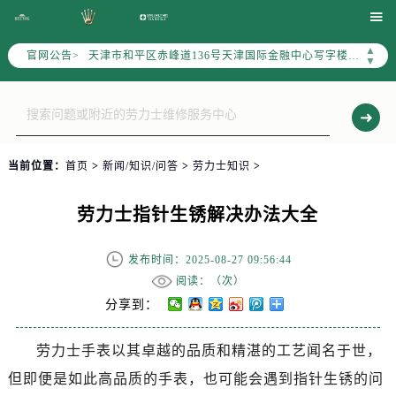
北京市东城区东长安街1号东方广场写字楼W3座6层602室（需提前预约）

北京市朝阳区建国门外大街甲6号华熙国际中心写字楼D座11层1102室（需提前预约）
▲
官网公告>
天津市和平区赤峰道136号天津国际金融中心写字楼26层2603室（需提前预约）
▼
上海市徐汇区虹桥路3号港汇中心写字楼2座37层3705室（需提前预约）
上海市黄浦区南京东路299号宏伊国际广场写字楼8层806室（需提前预约）
南京市秦淮区中山南路1号（新街口）南京中心写字楼22层C1-1室（需提前预约）
常州市新北区龙锦路1590号现代传媒中心写字楼5号楼10层1008室（需提前预约）
当前位置：
首页
>
新闻/知识/问答
>
劳力士知识
>
徐州市鼓楼区淮海东路29号苏宁广场IFC国际金融中心写字楼35层3508室（需提前预约）
扬州市邗江区国展路29号星耀天地写字楼1号楼18层1803室（需提前预约）
劳力士指针生锈解决办法大全
盐城市盐都区世纪大道5号盐城金融城写字楼1号楼16层1604室（需提前预约）
泰州市海陵区永定东路399号置地商务中心东塔写字楼（华润万象城）17层1706室（需提前预约）
发布时间：2025-08-27 09:56:44
宁波市江北区大闸南路500号来福士广场办公楼20层2009室（需提前预约）
阅读：（
次）
杭州市上城区钱江路1366号华润大厦写字楼A座5层503-5室（需提前预约）
分享到：
金华市金东区东市南街777号金华万达广场写字楼4号楼22层2209室（需提前预约）
劳力士手表以其卓越的品质和精湛的工艺闻名于世，
绍兴市越城区胜利东路379号世茂天际中心写字楼8层805室（需提前预约）
但即便是如此高品质的手表，也可能会遇到指针生锈的问
嘉兴市南湖区广益路705号嘉兴世界贸易中心写字楼A座13层1304室（需提前预约）