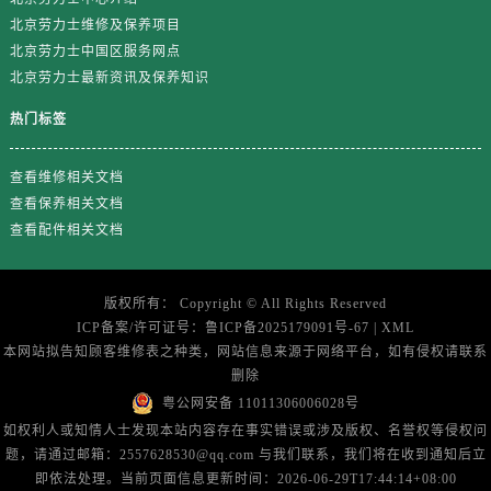
山东省济南市历下区经十路11111号华润中心写字楼（万象城）15层1508室劳力士售后服务中心（需提前预约）
北京劳力士维修及保养项目
山东省济宁市任城区太白楼路劳力士售后服务中心（需提前预约）
北京劳力士中国区服务网点
山东省莱芜市文化南路8号银座商城名表维修一楼名表维修劳力士售后服务中心（需提前预约）
北京劳力士最新资讯及保养知识
山东省临沂市兰山区解放路劳力士售后服务中心（需提前预约）
热门标签
山东省日照市东港区烟台路劳力士售后服务中心（需提前预约）
山东省泰安市泰山区财源街道泰山大街劳力士售后服务中心（需提前预约）
查看维修相关文档
山东省威海市环翠区新威海路89号振华商厦一楼名表维修劳力士售后服务中心（需提前预约）
查看保养相关文档
山东省潍坊市奎文区东风东街劳力士售后服务中心（需提前预约）
查看配件相关文档
山东省枣庄市滕州市北辛路与善国路交叉口劳力士售后服务中心（需提前预约）
山东省淄博市张店区金晶大道劳力士售后服务中心（需提前预约）
版权所有：
Copyright ©
All Rights Reserved
上海市黄浦区南京东路299号宏伊国际广场写字楼8层806室劳力士售后服务中心（需提前预约）
ICP备案/许可证号：
鲁ICP备2025179091号-67
|
XML
上海市徐汇区虹桥路3号港汇中心2座37层3705室劳力士售后服务中心（需提前预约）
本网站拟告知顾客维修表之种类，网站信息来源于网络平台，如有侵权请联系
删除
浙江省杭州市上城区钱江路1366号华润大厦A座5层503-5室劳力士售后服务中心（需提前预约）
粤公网安备 11011306006028号
浙江省湖州市吴兴区劳动路劳力士售后服务中心（需提前预约）
如权利人或知情人士发现本站内容存在事实错误或涉及版权、名誉权等侵权问
浙江省嘉兴市南湖区广益路705号嘉兴世界贸易中心A座13层1304室劳力士售后服务中心（需提前预约）
题，请通过邮箱：2557628530@qq.com 与我们联系，我们将在收到通知后立
浙江省金华市金东区东市南街777号金华万达广场4号楼22楼2209室劳力士售后服务中心（需提前预约）
即依法处理。当前页面信息更新时间：2026-06-29T17:44:14+08:00