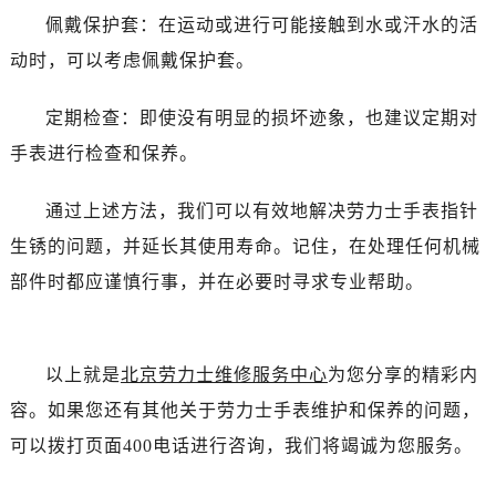
黑龙江省双鸭山市尖山区新兴大街劳力士售后服务中心（需提前预约）
佩戴保护套：在运动或进行可能接触到水或汗水的活
黑龙江省绥化市北林区新华街与康庄路交叉口劳力士售后服务中心（需提前预约）
动时，可以考虑佩戴保护套。
黑龙江省伊春市伊美区通河路劳力士售后服务中心（需提前预约）
吉林省白城市洮北区明仁南街劳力士售后服务中心（需提前预约）
定期检查：即使没有明显的损坏迹象，也建议定期对
吉林省白山市浑江区浑江大街劳力士售后服务中心（需提前预约）
手表进行检查和保养。
吉林省吉林市船营区河南街劳力士售后服务中心（需提前预约）
吉林省辽源市龙山区人民大街劳力士售后服务中心（需提前预约）
通过上述方法，我们可以有效地解决劳力士手表指针
吉林省梅河口市新华街道梅河大街劳力士售后服务中心（需提前预约）
生锈的问题，并延长其使用寿命。记住，在处理任何机械
吉林省四平市铁东区紫气大路与南九经街交汇处劳力士售后服务中心（需提前预约）
部件时都应谨慎行事，并在必要时寻求专业帮助。
吉林省松原市宁江区五环大街劳力士售后服务中心（需提前预约）
吉林省通化市东昌区环通乡江南大街劳力士售后服务中心（需提前预约）
吉林省延边市延吉市解放路劳力士售后服务中心（需提前预约）
以上就是
北京劳力士维修服务中心
为您分享的精彩内
辽宁省鞍山市铁东区站前街劳力士售后服务中心（需提前预约）
容。如果您还有其他关于劳力士手表维护和保养的问题，
辽宁省本溪市平山区胜利路劳力士售后服务中心（需提前预约）
辽宁省朝阳市双塔区新华路劳力士售后服务中心（需提前预约）
可以拨打页面400电话进行咨询，我们将竭诚为您服务。
辽宁省丹东市振兴区七经街劳力士售后服务中心（需提前预约）