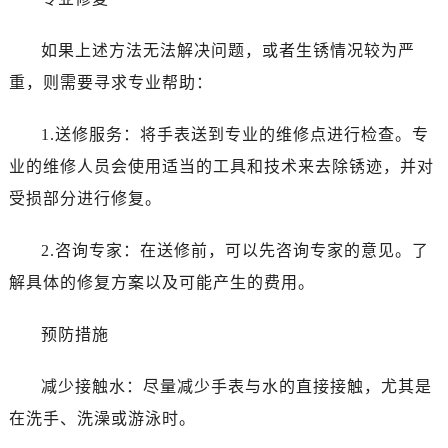
昆明市盘龙区北京路928号同德昆明广场写字楼10层06室（需提前预约）
石家庄市长安区中山东路39号勒泰中心写字楼B座13层07室（需提前预约）
如果上述方法无法解决问题，或者生锈情况较为严
西安市碑林区南关正街88号华侨城长安国际中心E座6楼10室（需提前预约）
重，则需要寻求专业帮助：
海口市龙华区金贸东路5号海口华润大厦B座17层1707室（需提前预约）
唐山市路南区新华东道100号万达广场写字楼A座10层1002室（需提前预约）
1.送修服务：将手表送到专业的维修点进行检查。专
台州市椒江区东海大道1800号腾达中心东1幢20楼2002室（需提前预约）
业的维修人员会使用适当的工具和技术来去除锈迹，并对
内蒙古自治区呼和浩特市玉泉区大学西街70号华润万象城写字楼（鄂尔多斯大厦）23层2326室（需提前预约）
受损部分进行修复。
甘肃省兰州市七里河区西津西路16号兰州中心写字楼21层2102室（需提前预约）
黑龙江省大庆市萨尔图区会战大街劳力士售后服务中心（需提前预约）
2.咨询专家：在送修前，可以先咨询专家的意见。了
黑龙江省鹤岗市向阳区红军路劳力士售后服务中心（需提前预约）
解具体的修复方案以及可能产生的费用。
黑龙江省黑河市爱辉区中央街劳力士售后服务中心（需提前预约）
黑龙江省鸡西市鸡冠区红军路劳力士售后服务中心（需提前预约）
预防措施
黑龙江省佳木斯市向阳区长安路劳力士售后服务中心（需提前预约）
黑龙江省牡丹江市东安区太平路劳力士售后服务中心（需提前预约）
减少接触水：尽量减少手表与水的直接接触，尤其是
黑龙江省七台河市桃山区大同街劳力士售后服务中心（需提前预约）
在洗手、洗澡或游泳时。
黑龙江省齐齐哈尔市龙沙区龙华路劳力士售后服务中心（需提前预约）