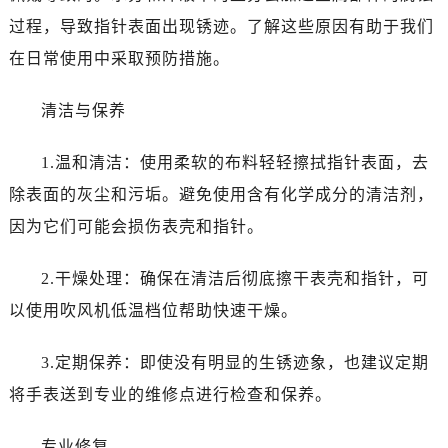
温州市鹿城区锦绣路1067号置信广场10层1015室（需提前预约）
过程，导致指针表面出现锈迹。了解这些原因有助于我们
哈尔滨市道里区友谊西路600号富力中心T2座写字楼29层03室（需提前预约）
在日常使用中采取预防措施。
大连市中山区人民路15号国际金融大厦7层G室（需提前预约）
佛山市禅城区季华五路57号万科金融中心C座12层1205室（需提前预约）
清洁与保养
东莞市东城街道鸿福东路1号民盈国贸中心T1写字楼9层907室（需提前预约）
无锡市梁溪区人民中路139号恒隆广场写字楼1座11层1104室（需提前预约）
1.温和清洁：使用柔软的布料轻轻擦拭指针表面，去
南通市崇川区工农路57号圆融广场写字楼16层1603室（需提前预约）
除表面的灰尘和污垢。避免使用含有化学成分的清洁剂，
苏州市苏州工业园区星港街199号苏州中心办公楼C座22层08室（需提前预约）
因为它们可能会损伤表壳和指针。
武汉市江汉区解放大道686号世界贸易大厦38层09室（需提前预约）
南宁市青秀区金湖路59号地王大厦12楼1224室（需提前预约）
2.干燥处理：确保在清洁后彻底擦干表壳和指针，可
合肥市蜀山区潜山路111号万象城华润大厦B座12楼03室（需提前预约）
以使用吹风机低温档位帮助快速干燥。
泉州市丰泽区宝洲路729号浦西万达中心写字楼A座7楼709室（需提前预约）
青岛市南区山东路6号华润大厦B座22层04室（需提前预约）
3.定期保养：即使没有明显的生锈迹象，也建议定期
烟台市芝罘区胜利路139号万达金融中心A座907室（需提前预约）
将手表送到专业的维修点进行检查和保养。
长春市朝阳区西安大路727号中银大厦A座(旺进大厦)18层09室（需提前预约）
贵阳市南明区都司高架桥路33号亨特国际金融中心14楼14D（需提前预约）
专业修复