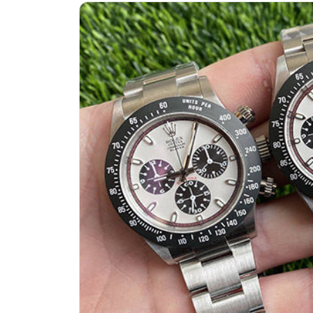
深圳市罗湖区深南东路5001号华润大
惠州市惠城区江北文昌一路7号华贸大
厦门市思明区湖滨东路95号华润大厦写
福州市鼓楼区五四路128-1号恒力城
成都市锦江区人民东路6号SAC东原中
重庆市江北区观音桥步行街2号融恒时
长沙市芙蓉区定王台街道建湘路393
郑州市二七区铭功路10号华润大厦写字
太原市迎泽区解放路15号亨得利名
沈阳市沈河区中街路137号亨得利名
沈阳市沈河区中街路83号亨得利名
乌鲁木齐市天山区红山路26号时代广场
温州市鹿城区锦绣路1067号置信广场
哈尔滨市道里区友谊西路600号富力中
大连市中山区人民路15号国际金融大
佛山市禅城区季华五路57号万科金融中