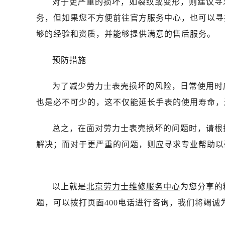
对于更严重的损坏，如裂纹或变形，则建议寻
唐山市路南区新华东道100号万达广场
务，但如果您不方便前往官方服务中心，也可以寻
台州市椒江区东海大道1800号腾达中
内蒙古自治区呼和浩特市玉泉区大学西
够的经验和资质，并能够提供满意的售后服务。
甘肃省兰州市七里河区西津西路16号兰
预防措施
黑龙江省大庆市萨尔图区会战大街劳
黑龙江省鹤岗市向阳区红军路劳力士
为了减少劳力士表壳损坏的风险，日常使用时
黑龙江省黑河市爱辉区中央街劳力士
也是必不可少的，这不仅能延长手表的使用寿命，
黑龙江省鸡西市鸡冠区红军路劳力士
黑龙江省佳木斯市向阳区长安路劳力
总之，在面对劳力士表壳损坏的问题时，请根
黑龙江省牡丹江市东安区太平路劳力
解决；而对于更严重的问题，则应寻求专业帮助以
黑龙江省七台河市桃山区大同街劳力
黑龙江省齐齐哈尔市龙沙区龙华路劳
黑龙江省双鸭山市尖山区新兴大街劳
以上就是
北京劳力士维修服务中心
为您分享的
黑龙江省绥化市北林区新华街与康庄
黑龙江省伊春市伊美区通河路劳力士
题，可以拨打页面400电话进行咨询，我们将竭诚
吉林省白城市洮北区明仁南街劳力士