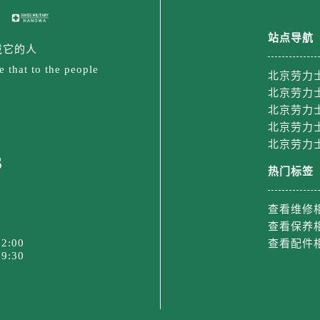
路劳力士售后服务中心（需提前预约）
大街劳力士售后服务中心（需提前预约）
站点导航
市光明街与额尔敦路交叉口劳力士售后服务中心（需提前预约）
戴它的人
安大街劳力士售后服务中心（需提前预约）
 that to the people
北京劳力
后服务中心（需提前预约）
北京劳力
服务中心（需提前预约）
北京劳力
后服务中心（需提前预约）
北京劳力
北京劳力
后服务中心（需提前预约）
3
街交叉口劳力士售后服务中心（需提前预约）
热门标签
街交汇处劳力士售后服务中心（需提前预约）
南路交叉口劳力士售后服务中心（需提前预约）
查看维修
道交叉口劳力士售后服务中心（需提前预约）
查看保养
2:00
查看配件
后服务中心（需提前预约）
9:30
售后服务中心（需提前预约）
15号亨得利名表维修授权店3楼劳力士售后服务中心（需提前预
金融中心26层2603室劳力士售后服务中心（需提前预约）