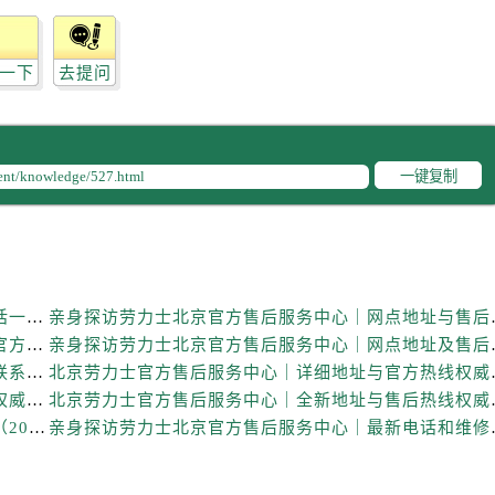
售后服务中心（需提前预约）
后服务中心（需提前预约）
售后服务中心（需提前预约）
一下
去提问
力士售后服务中心（需提前预约）
经街交汇处劳力士售后服务中心（需提前预约）
售后服务中心（需提前预约）
一键复制
劳力士售后服务中心（需提前预约）
后服务中心（需提前预约）
后服务中心（需提前预约）
后服务中心（需提前预约）
亲身探访劳力士北京官方售后服务中心｜全新地址电话一览（2026年7月最新）
亲身探访劳力士北京官
后服务中心（需提前预约）
亲身探访劳力士北京官方售后服务中心｜网点地址及官方服务电话（2026年6月最新）
亲身探访劳力士北京官
后服务中心（需提前预约）
亲身探访劳力士北京官方售后服务中心｜完整地址与联系电话（2026年6月最新）
北京劳力士官方售后服
后服务中心（需提前预约）
北京劳力士官方售后服务中心｜服务热线及详细地址权威信息公示（2026年6月最新）
北京劳力士官方售后服
售后服务中心（需提前预约）
亲身探访劳力士北京官方售后服务中心｜热线与地址（2026年6月最新）
亲身探访劳力士北京官
售后服务中心（需提前预约）
售后服务中心（需提前预约）