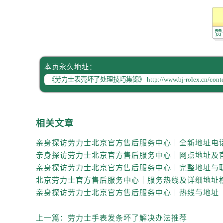
吉林省白山市浑江区浑江大街劳力士
吉林省吉林市船营区河南街劳力士售
吉林省辽源市龙山区人民大街劳力士
赞
吉林省梅河口市新华街道梅河大街劳
吉林省四平市铁东区紫气大路与南九
本页永久地址：
吉林省松原市宁江区五环大街劳力士
吉林省通化市东昌区环通乡江南大街
吉林省延边市延吉市解放路劳力士售
辽宁省鞍山市铁东区站前街劳力士售
相关文章
辽宁省本溪市平山区胜利路劳力士售
辽宁省朝阳市双塔区新华路劳力士售
辽宁省丹东市振兴区七经街劳力士售
辽宁省抚顺市新抚区东一路劳力士售
辽宁省阜新市海州区解放大街劳力士
辽宁省葫芦岛市连山区中央路劳力士
辽宁省锦州市古塔区中央大街劳力士
上一篇：
劳力士手表发条坏了解决办法推荐