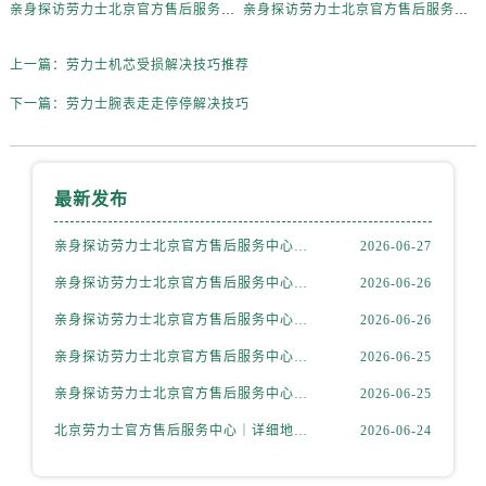
内蒙古自治区赤峰市红山区哈达街劳力士售后服务中心（需提前预约）
亲身探访劳力士北京官方售后服务中心｜热线与地址（2026年6月最新）
亲身探访劳力士北京官方售后服务中心｜最新电话和维修地址（2026年6月最新）
内蒙古自治区鄂尔多斯市东胜区伊金霍洛街劳力士售后服务中心（需提前预约）
上一篇：
劳力士机芯受损解决技巧推荐
内蒙古自治区呼伦贝尔市海拉尔区中央街劳力士售后服务中心（需提前预约）
内蒙古自治区通辽市科尔沁区明仁大街劳力士售后服务中心（需提前预约）
下一篇：
劳力士腕表走走停停解决技巧
内蒙古自治区乌海市海勃湾区人民南路劳力士售后服务中心（需提前预约）
内蒙古自治区乌兰察布市集宁区恩和大街劳力士售后服务中心（需提前预约）
内蒙古自治区锡林郭勒盟市锡林浩特市光明街与额尔敦路交叉口劳力士售后服务中心（需提前预约）
最新发布
内蒙古自治区兴安盟市乌兰浩特市兴安大街劳力士售后服务中心（需提前预约）
亲身探访劳力士北京官方售后服务中心｜全新地址电话一览（2026年7月最新）
2026-06-27
山西省大同市平城区迎宾街劳力士售后服务中心（需提前预约）
山西省晋城市城区黄华街劳力士售后服务中心（需提前预约）
亲身探访劳力士北京官方售后服务中心｜网点地址与售后热线（2026年6月最新）
2026-06-26
山西省晋中市榆次区顺城街劳力士售后服务中心（需提前预约）
亲身探访劳力士北京官方售后服务中心｜网点地址及官方服务电话（2026年6月最新）
2026-06-26
山西省临汾市尧都区解放路劳力士售后服务中心（需提前预约）
亲身探访劳力士北京官方售后服务中心｜网点地址及售后热线（2026年6月最新）
2026-06-25
山西省吕梁市离石区永宁中路与建设街交叉口劳力士售后服务中心（需提前预约）
亲身探访劳力士北京官方售后服务中心｜完整地址与联系电话（2026年6月最新）
2026-06-25
山西省朔州市朔城区怡西路与鄯阳西街交汇处劳力士售后服务中心（需提前预约）
北京劳力士官方售后服务中心｜详细地址与官方热线权威信息公示（2026年6月最新）
2026-06-24
山西省忻州市忻府区和平东街与七一南路交叉口劳力士售后服务中心（需提前预约）
山西省阳泉市郊区平阳东街与新城大道交叉口劳力士售后服务中心（需提前预约）