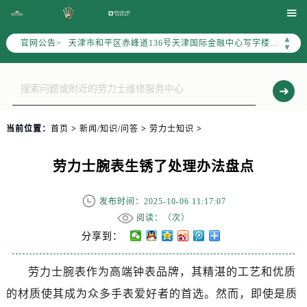
北京市东城区东长安街1号东方广场写字楼W3座6层602室（需提前预约）

北京市朝阳区建国门外大街甲6号华熙国际中心写字楼D座11层1102室（需提前预约）
▲
官网公告>
天津市和平区赤峰道136号天津国际金融中心写字楼26层2603室（需提前预约）
▼
上海市徐汇区虹桥路3号港汇中心写字楼2座37层3705室（需提前预约）
上海市黄浦区南京东路299号宏伊国际广场写字楼8层806室（需提前预约）
南京市秦淮区中山南路1号（新街口）南京中心写字楼22层C1-1室（需提前预约）
常州市新北区龙锦路1590号现代传媒中心写字楼5号楼10层1008室（需提前预约）
当前位置：
首页
>
新闻/知识/问答
>
劳力士知识
>
徐州市鼓楼区淮海东路29号苏宁广场IFC国际金融中心写字楼35层3508室（需提前预约）
扬州市邗江区国展路29号星耀天地写字楼1号楼18层1803室（需提前预约）
劳力士腕表生锈了处理办法盘点
盐城市盐都区世纪大道5号盐城金融城写字楼1号楼16层1604室（需提前预约）
泰州市海陵区永定东路399号置地商务中心东塔写字楼（华润万象城）17层1706室（需提前预约）
发布时间：2025-10-06 11:17:07
宁波市江北区大闸南路500号来福士广场办公楼20层2009室（需提前预约）
阅读：（
次）
杭州市上城区钱江路1366号华润大厦写字楼A座5层503-5室（需提前预约）
分享到：
金华市金东区东市南街777号金华万达广场写字楼4号楼22层2209室（需提前预约）
劳力士腕表作为高端钟表品牌，其精湛的工艺和优质
绍兴市越城区胜利东路379号世茂天际中心写字楼8层805室（需提前预约）
的材质使其成为众多手表爱好者的首选。然而，即使是质
嘉兴市南湖区广益路705号嘉兴世界贸易中心写字楼A座13层1304室（需提前预约）