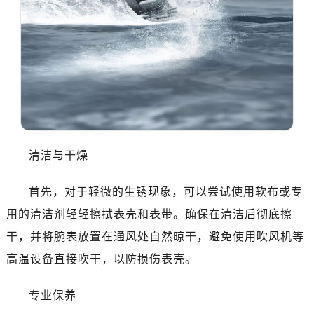
温州市鹿城区锦绣路1067号置信广场10层1015室（需提前预约）
哈尔滨市道里区友谊西路600号富力中心T2座写字楼29层03室（需提前预约）
大连市中山区人民路15号国际金融大厦7层G室（需提前预约）
佛山市禅城区季华五路57号万科金融中心C座12层1205室（需提前预约）
东莞市东城街道鸿福东路1号民盈国贸中心T1写字楼9层907室（需提前预约）
无锡市梁溪区人民中路139号恒隆广场写字楼1座11层1104室（需提前预约）
南通市崇川区工农路57号圆融广场写字楼16层1603室（需提前预约）
苏州市苏州工业园区星港街199号苏州中心办公楼C座22层08室（需提前预约）
清洁与干燥
武汉市江汉区解放大道686号世界贸易大厦38层09室（需提前预约）
南宁市青秀区金湖路59号地王大厦12楼1224室（需提前预约）
首先，对于轻微的生锈现象，可以尝试使用软布或专
合肥市蜀山区潜山路111号万象城华润大厦B座12楼03室（需提前预约）
用的清洁剂轻轻擦拭表壳和表带。确保在清洁后彻底擦
泉州市丰泽区宝洲路729号浦西万达中心写字楼A座7楼709室（需提前预约）
干，并将腕表放置在通风处自然晾干，避免使用吹风机等
青岛市南区山东路6号华润大厦B座22层04室（需提前预约）
高温设备直接吹干，以防损伤表壳。
烟台市芝罘区胜利路139号万达金融中心A座907室（需提前预约）
长春市朝阳区西安大路727号中银大厦A座(旺进大厦)18层09室（需提前预约）
专业保养
贵阳市南明区都司高架桥路33号亨特国际金融中心14楼14D（需提前预约）