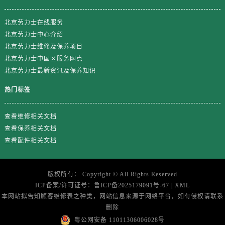
山东省济南市历下区经十路11111号华润中心写字楼（万象城）15层1508室劳力士售后服务中心（需提前预约）
山东省济宁市任城区太白楼路劳力士售后服务中心（需提前预约）
北京劳力士在线服务
山东省莱芜市文化南路8号银座商城名表维修一楼名表维修劳力士售后服务中心（需提前预约）
北京劳力士中心介绍
山东省临沂市兰山区解放路劳力士售后服务中心（需提前预约）
北京劳力士维修及保养项目
北京劳力士中国区服务网点
山东省日照市东港区烟台路劳力士售后服务中心（需提前预约）
北京劳力士最新资讯及保养知识
山东省泰安市泰山区财源街道泰山大街劳力士售后服务中心（需提前预约）
山东省威海市环翠区新威海路89号振华商厦一楼名表维修劳力士售后服务中心（需提前预约）
热门标签
山东省潍坊市奎文区东风东街劳力士售后服务中心（需提前预约）
山东省枣庄市滕州市北辛路与善国路交叉口劳力士售后服务中心（需提前预约）
查看维修相关文档
查看保养相关文档
山东省淄博市张店区金晶大道劳力士售后服务中心（需提前预约）
查看配件相关文档
上海市黄浦区南京东路299号宏伊国际广场写字楼8层806室劳力士售后服务中心（需提前预约）
上海市徐汇区虹桥路3号港汇中心2座37层3705室劳力士售后服务中心（需提前预约）
浙江省杭州市上城区钱江路1366号华润大厦A座5层503-5室劳力士售后服务中心（需提前预约）
版权所有：
Copyright ©
All Rights Reserved
ICP备案/许可证号：
鲁ICP备2025179091号-67
|
XML
浙江省湖州市吴兴区劳动路劳力士售后服务中心（需提前预约）
本网站拟告知顾客维修表之种类，网站信息来源于网络平台，如有侵权请联系
浙江省嘉兴市南湖区广益路705号嘉兴世界贸易中心A座13层1304室劳力士售后服务中心（需提前预约）
删除
浙江省金华市金东区东市南街777号金华万达广场4号楼22楼2209室劳力士售后服务中心（需提前预约）
粤公网安备 11011306006028号