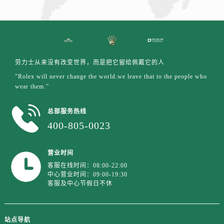
江苏省盐城市盐都区世纪大道5号盐城金融城写字楼1号楼16层1604室劳力士售后服务中心（需提前预约）
江苏省扬州市邗江区国展路29号星耀天地写字楼1号楼18层1803室劳力士售后服务中心（需提前预约）
江苏省镇江市京口区中山东路劳力士售后服务中心（需提前预约）
江西省抚州市临川区赣东大道劳力士售后服务中心（需提前预约）
江西省赣州市章贡区文清路劳力士售后服务中心（需提前预约）
劳力士从来没有改变世界，而是把它留给佩戴它的人
江西省吉安市吉州区井冈山大道劳力士售后服务中心（需提前预约）
"Rolex will never change the world.we leave that to the people who
wear them.”
江西省景德镇市珠山区珠山中路劳力士售后服务中心（需提前预约）
江西省九江市浔阳区浔阳路劳力士售后服务中心（需提前预约）
总部服务热线
江西省南昌市红谷滩新区红谷中大道998号绿地双子塔（中央广场）A1座办公楼14层1407室劳力士售后服务中心（需提前预约）
400-805-0023
江西省萍乡市安源区萍安北大道与康庄路交叉口劳力士售后服务中心（需提前预约）
江西省上饶市信州区滨江西路劳力士售后服务中心（需提前预约）
营业时间
江西省新余市渝水区北湖西路劳力士售后服务中心（需提前预约）
客服在线时间：08:00-22:00
江西省宜春市袁州区中山中路劳力士售后服务中心（需提前预约）
中心营业时间：09:00-19:30
客服及中心节假日不休
江西省鹰潭市月湖区胜利东路劳力士售后服务中心（需提前预约）
山东省德州市德城区东风中路劳力士售后服务中心（需提前预约）
山东省东营市东营区济南路劳力士售后服务中心（需提前预约）
站点导航