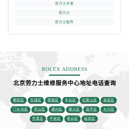
安徽省铜陵市铜官区石城大道劳力士售后服务中心（需提前预约）
劳力士手表
安徽省芜湖市镜湖区中山路步行街劳力士售后服务中心（需提前预约）
劳力士
安徽省宣城市宣州区叠嶂西路劳力士售后服务中心（需提前预约）
劳力士配件
福建省龙岩市新罗区九一南路劳力士售后服务中心（需提前预约）
福建省南平市建阳区人民西路劳力士售后服务中心（需提前预约）
福建省宁德市蕉城区天湖东路劳力士售后服务中心（需提前预约）
福建省莆田市城厢区霞林街道荔华东大道劳力士售后服务中心（需提前预约）
福建省三明市三元区东乾二路劳力士售后服务中心（需提前预约）
福建省漳州市龙文区步港路劳力士售后服务中心（需提前预约）
ROLEX ADDRESS
江苏省常州市新北区龙锦路1590号现代传媒中心5号楼10层1008室劳力士售后服务中心（需提前预约）
北京劳力士维修服务中心地址电话查询
江苏省淮安市清江浦区淮海北路劳力士售后服务中心（需提前预约）
江苏省连云港市海州区通灌北路劳力士售后服务中心（需提前预约）
江苏省南京市秦淮区中山南路1号南京中心22层22-C1-C3室劳力士售后服务中心（需提前预约）
朝阳区
东城区
西城区
丰台区
石景山区
海淀区
江苏省宿迁市宿城区西湖路劳力士售后服务中心（需提前预约）
门头沟区
房山区
通州区
顺义区
昌平区
大兴区
江苏省泰州市海陵区永定东路399号置地商务中心东塔（华润万象城）17层1706室劳力士售后服务中心（需提前预约）
怀柔区
平谷区
密云区
延庆区
江苏省徐州市鼓楼区淮海东路29号苏宁广场IFC国际金融中心35层3508室劳力士售后服务中心（需提前预约）