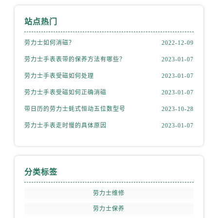
山西省运城市盐湖区河东街劳力士售后服务中心（需提前预约）
山西省长治市潞州区英雄中路劳力士售后服务中心（需提前预约）
站点热门
山西省太原市迎泽区迎泽街道解放路15号亨得利名表维修授权店3楼劳力士售后服务中心（需提前预约）
劳力士如何消磁？
2022-12-09
天津市和平区赤峰道136号天津国际金融中心26层2603室劳力士售后服务中心（需提前预约）
安徽省安庆市迎江区人民路劳力士售后服务中心（需提前预约）
劳力士手表表带的保养方法有哪些？
2023-01-07
安徽省蚌埠市蚌山区淮河路劳力士售后服务中心（需提前预约）
劳力士手表受磁如何处理
2023-01-07
安徽省亳州市谯城区魏武大道劳力士售后服务中心（需提前预约）
劳力士手表受磁如何正确消磁
2023-01-07
安徽省池州市贵池区长江路劳力士售后服务中心（需提前预约）
带日历的劳力士蚝式恒动五位数型号
2023-10-28
安徽省滁州市琅琊区南谯北路劳力士售后服务中心（需提前预约）
劳力士手表走时慢的具体原因
2023-01-07
安徽省阜阳市颍州区颍州北路劳力士售后服务中心（需提前预约）
安徽省淮北市相山区淮海路劳力士售后服务中心（需提前预约）
安徽省淮南市田家庵区国庆中路劳力士售后服务中心（需提前预约）
安徽省黄山市屯溪区黄山西路劳力士售后服务中心（需提前预约）
分类标签
安徽省六安市金安区解放中路劳力士售后服务中心（需提前预约）
劳力士维修
安徽省马鞍山市雨山区湖南西路劳力士售后服务中心（需提前预约）
安徽省宿州市埇桥区人民中路劳力士售后服务中心（需提前预约）
劳力士保养