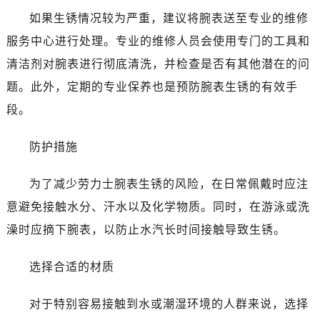
昆明市盘龙区北京路928号同德昆明广场写字楼10层06室（需提前预约）
如果生锈情况较为严重，建议将腕表送至专业的维修
石家庄市长安区中山东路39号勒泰中心写字楼B座13层07室（需提前预约）
服务中心进行处理。专业的维修人员会使用专门的工具和
西安市碑林区南关正街88号华侨城长安国际中心E座6楼10室（需提前预约）
清洁剂对腕表进行彻底清洗，并检查是否有其他潜在的问
海口市龙华区金贸东路5号海口华润大厦B座17层1707室（需提前预约）
唐山市路南区新华东道100号万达广场写字楼A座10层1002室（需提前预约）
题。此外，定期的专业保养也是预防腕表生锈的有效手
台州市椒江区东海大道1800号腾达中心东1幢20楼2002室（需提前预约）
段。
内蒙古自治区呼和浩特市玉泉区大学西街70号华润万象城写字楼（鄂尔多斯大厦）23层2326室（需提前预约）
甘肃省兰州市七里河区西津西路16号兰州中心写字楼21层2102室（需提前预约）
防护措施
黑龙江省大庆市萨尔图区会战大街劳力士售后服务中心（需提前预约）
为了减少劳力士腕表生锈的风险，在日常佩戴时应注
黑龙江省鹤岗市向阳区红军路劳力士售后服务中心（需提前预约）
黑龙江省黑河市爱辉区中央街劳力士售后服务中心（需提前预约）
意避免接触水分、汗水以及化学物质。同时，在游泳或洗
黑龙江省鸡西市鸡冠区红军路劳力士售后服务中心（需提前预约）
澡时应摘下腕表，以防止水汽长时间接触导致生锈。
黑龙江省佳木斯市向阳区长安路劳力士售后服务中心（需提前预约）
黑龙江省牡丹江市东安区太平路劳力士售后服务中心（需提前预约）
选择合适的材质
黑龙江省七台河市桃山区大同街劳力士售后服务中心（需提前预约）
对于特别容易接触到水或潮湿环境的人群来说，选择
黑龙江省齐齐哈尔市龙沙区龙华路劳力士售后服务中心（需提前预约）