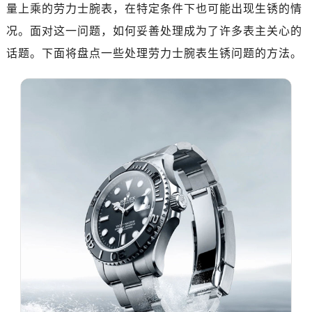
南昌市红谷滩新区红谷中大道998号绿地双子塔（中央广场）A1座办公楼14层07室（需提前预约）
量上乘的劳力士腕表，在特定条件下也可能出现生锈的情
济南市历下区经十路11111号华润中心写字楼（万象城）15层1508室（需提前预约）
况。面对这一问题，如何妥善处理成为了许多表主关心的
广州市天河区天河路230号万菱汇国际中心写字楼A塔7层704室（需提前预约）
话题。下面将盘点一些处理劳力士腕表生锈问题的方法。
广州市越秀区环市东路371-375号世界贸易中心大厦南塔写字楼15层07室（需提前预约）
深圳市罗湖区深南东路5001号华润大厦写字楼17层1701室（需提前预约）
惠州市惠城区江北文昌一路7号华贸大厦写字楼1座30层05室（需提前预约）
厦门市思明区湖滨东路95号华润大厦写字楼B座11层1104室（需提前预约）
福州市鼓楼区五四路128-1号恒力城写字楼15层03室（需提前预约）
成都市锦江区人民东路6号SAC东原中心写字楼24层2406B室（需提前预约）
重庆市江北区观音桥步行街2号融恒时代广场写字楼9层902室（需提前预约）
长沙市芙蓉区定王台街道建湘路393号世茂环球金融中心写字楼（芙蓉广场）10层13室（需提前预约）
郑州市二七区铭功路10号华润大厦写字楼29层2905室（需提前预约）
太原市迎泽区解放路15号亨得利名表服务中心（品牌授权店）3层整层（需提前预约）
沈阳市沈河区中街路137号亨得利名表服务中心（品牌授权店）1层整层（需提前预约）
沈阳市沈河区中街路83号亨得利名表服务中心（品牌授权店）1层整层（需提前预约）
乌鲁木齐市天山区红山路26号时代广场（CCMALL）C座17层17-B（需提前预约）