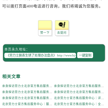
辽宁省抚顺市新抚区东一路劳力士售后服务中心（需提前预约）
可以拨打页面400电话进行咨询，我们将竭诚为您服务。
辽宁省阜新市海州区解放大街劳力士售后服务中心（需提前预约）
辽宁省葫芦岛市连山区中央路劳力士售后服务中心（需提前预约）
辽宁省锦州市古塔区中央大街劳力士售后服务中心（需提前预约）
辽宁省辽阳市白塔区新运大街劳力士售后服务中心（需提前预约）
赞一下
去提问
辽宁省盘锦市兴隆台区石油大街劳力士售后服务中心（需提前预约）
辽宁省铁岭市银州区南马路劳力士售后服务中心（需提前预约）
辽宁省营口市站前区市府路与渤海大街交叉口劳力士售后服务中心（需提前预约）
本页永久地址：
一键复制
辽宁省沈阳市沈河区中街路137号亨得利名表维修授权店1楼劳力士售后服务中心（需提前预约）
辽宁省沈阳市沈河区中街路83号亨得利名表维修授权店1楼劳力士售后服务中心（需提前预约）
北京市朝阳区建国门外大街甲6号华熙国际中心D座11层1102室劳力士售后服务中心（需提前预约）
相关文章
北京市东城区东长安街1号王府井东方广场W3座6层602室劳力士售后服务中心（需提前预约）
河北省保定市竞秀区朝阳北大街北国先天下劳力士售后服务中心（需提前预约）
亲身探访劳力士北京官方售后服务中心｜全新地址电话一览（2026年7月最新）
亲身探访劳力士北京官方售后服务中心｜网点地址与售后热线（2026年6月最新）
内蒙古自治区阿拉善盟市左旗土尔扈特大街劳力士售后服务中心（需提前预约）
亲身探访劳力士北京官方售后服务中心｜网点地址及官方服务电话（2026年6月最新）
亲身探访劳力士北京官方售后服务中心｜网点地址及售后热线（2026年6月最新）
内蒙古自治区巴彦淖尔市临河区新华街劳力士售后服务中心（需提前预约）
亲身探访劳力士北京官方售后服务中心｜完整地址与联系电话（2026年6月最新）
北京劳力士官方售后服务中心｜详细地址与官方热线权威信息公示（2026年6月最新）
内蒙古自治区包头市青山区幸福路甲3号王府井百货名表维修劳力士售后服务中心（需提前预约）
北京劳力士官方售后服务中心｜服务热线及详细地址权威信息公示（2026年6月最新）
北京劳力士官方售后服务中心｜全新地址与售后热线权威信息公示（2026年6月最新）