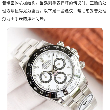
金华市金东区东市南街777号金华万达广场写字楼4号楼22层2209室（需提前预约）
着精密的机械结构。当遇到手表摔坏的情况时，正确的处
绍兴市越城区胜利东路379号世茂天际中心写字楼8层805室（需提前预约）
理方法显得尤为重要。以下是一些建议，帮助您妥善处理
嘉兴市南湖区广益路705号嘉兴世界贸易中心写字楼A座13层1304室（需提前预约）
劳力士手表的摔坏问题。
南昌市红谷滩新区红谷中大道998号绿地双子塔（中央广场）A1座办公楼14层07室（需提前预约）
济南市历下区经十路11111号华润中心写字楼（万象城）15层1508室（需提前预约）
广州市天河区天河路230号万菱汇国际中心写字楼A塔7层704室（需提前预约）
广州市越秀区环市东路371-375号世界贸易中心大厦南塔写字楼15层07室（需提前预约）
深圳市罗湖区深南东路5001号华润大厦写字楼17层1701室（需提前预约）
惠州市惠城区江北文昌一路7号华贸大厦写字楼1座30层05室（需提前预约）
厦门市思明区湖滨东路95号华润大厦写字楼B座11层1104室（需提前预约）
福州市鼓楼区五四路128-1号恒力城写字楼15层03室（需提前预约）
成都市锦江区人民东路6号SAC东原中心写字楼24层2406B室（需提前预约）
重庆市江北区观音桥步行街2号融恒时代广场写字楼9层902室（需提前预约）
长沙市芙蓉区定王台街道建湘路393号世茂环球金融中心写字楼（芙蓉广场）10层13室（需提前预约）
郑州市二七区铭功路10号华润大厦写字楼29层2905室（需提前预约）
太原市迎泽区解放路15号亨得利名表服务中心（品牌授权店）3层整层（需提前预约）