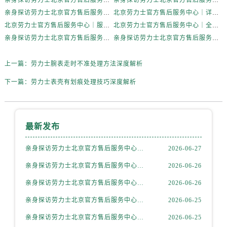
亲身探访劳力士北京官方售后服务中心｜网点地址及官方服务电话（2026年6月最新）
亲身探访劳力士北京官方售后服务中心｜网点地址及售后热线（2026年6月最新）
内蒙古自治区阿拉善盟市左旗土尔扈特大街劳力士售后服务中心（需提前预约）
亲身探访劳力士北京官方售后服务中心｜完整地址与联系电话（2026年6月最新）
北京劳力士官方售后服务中心｜详细地址与官方热线权威信息公示（2026年6月最新）
内蒙古自治区巴彦淖尔市临河区新华街劳力士售后服务中心（需提前预约）
北京劳力士官方售后服务中心｜服务热线及详细地址权威信息公示（2026年6月最新）
北京劳力士官方售后服务中心｜全新地址与售后热线权威信息公示（2026年6月最新）
内蒙古自治区包头市青山区幸福路甲3号王府井百货名表维修劳力士售后服务中心（需提前预约）
亲身探访劳力士北京官方售后服务中心｜热线与地址（2026年6月最新）
亲身探访劳力士北京官方售后服务中心｜最新电话和维修地址（2026年6月最新）
内蒙古自治区赤峰市红山区哈达街劳力士售后服务中心（需提前预约）
内蒙古自治区鄂尔多斯市东胜区伊金霍洛街劳力士售后服务中心（需提前预约）
上一篇：
劳力士腕表走时不准处理方法深度解析
内蒙古自治区呼伦贝尔市海拉尔区中央街劳力士售后服务中心（需提前预约）
下一篇：
劳力士表壳有划痕处理技巧深度解析
内蒙古自治区通辽市科尔沁区明仁大街劳力士售后服务中心（需提前预约）
内蒙古自治区乌海市海勃湾区人民南路劳力士售后服务中心（需提前预约）
内蒙古自治区乌兰察布市集宁区恩和大街劳力士售后服务中心（需提前预约）
最新发布
内蒙古自治区锡林郭勒盟市锡林浩特市光明街与额尔敦路交叉口劳力士售后服务中心（需提前预约）
内蒙古自治区兴安盟市乌兰浩特市兴安大街劳力士售后服务中心（需提前预约）
亲身探访劳力士北京官方售后服务中心｜全新地址电话一览（2026年7月最新）
2026-06-27
山西省大同市平城区迎宾街劳力士售后服务中心（需提前预约）
亲身探访劳力士北京官方售后服务中心｜网点地址与售后热线（2026年6月最新）
2026-06-26
山西省晋城市城区黄华街劳力士售后服务中心（需提前预约）
亲身探访劳力士北京官方售后服务中心｜网点地址及官方服务电话（2026年6月最新）
2026-06-26
山西省晋中市榆次区顺城街劳力士售后服务中心（需提前预约）
亲身探访劳力士北京官方售后服务中心｜网点地址及售后热线（2026年6月最新）
2026-06-25
山西省临汾市尧都区解放路劳力士售后服务中心（需提前预约）
山西省吕梁市离石区永宁中路与建设街交叉口劳力士售后服务中心（需提前预约）
亲身探访劳力士北京官方售后服务中心｜完整地址与联系电话（2026年6月最新）
2026-06-25