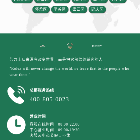
江苏省宿迁市宿城区西湖路劳力士售后服务中心（需提前预约）
怀柔区
平谷区
密云区
延庆区
江苏省泰州市海陵区永定东路399号置地商务中心东塔（华润万象城）17层1706室劳力士售后服务中心（需提前预约）
江苏省徐州市鼓楼区淮海东路29号苏宁广场IFC国际金融中心35层3508室劳力士售后服务中心（需提前预约）
江苏省盐城市盐都区世纪大道5号盐城金融城写字楼1号楼16层1604室劳力士售后服务中心（需提前预约）
江苏省扬州市邗江区国展路29号星耀天地写字楼1号楼18层1803室劳力士售后服务中心（需提前预约）
江苏省镇江市京口区中山东路劳力士售后服务中心（需提前预约）
江西省抚州市临川区赣东大道劳力士售后服务中心（需提前预约）
劳力士从来没有改变世界，而是把它留给佩戴它的人
江西省赣州市章贡区文清路劳力士售后服务中心（需提前预约）
"Rolex will never change the world.we leave that to the people who
江西省吉安市吉州区井冈山大道劳力士售后服务中心（需提前预约）
wear them.”
江西省景德镇市珠山区珠山中路劳力士售后服务中心（需提前预约）
江西省九江市浔阳区浔阳路劳力士售后服务中心（需提前预约）
总部服务热线
400-805-0023
江西省南昌市红谷滩新区红谷中大道998号绿地双子塔（中央广场）A1座办公楼14层1407室劳力士售后服务中心（需提前预约）
江西省萍乡市安源区萍安北大道与康庄路交叉口劳力士售后服务中心（需提前预约）
江西省上饶市信州区滨江西路劳力士售后服务中心（需提前预约）
营业时间
客服在线时间：08:00-22:00
江西省新余市渝水区北湖西路劳力士售后服务中心（需提前预约）
中心营业时间：09:00-19:30
江西省宜春市袁州区中山中路劳力士售后服务中心（需提前预约）
客服及中心节假日不休