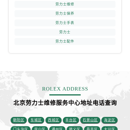
安徽省六安市金安区解放中路劳力士售后服务中心（需提前预约）
劳力士维修
安徽省马鞍山市雨山区湖南西路劳力士售后服务中心（需提前预约）
劳力士保养
安徽省宿州市埇桥区人民中路劳力士售后服务中心（需提前预约）
劳力士手表
安徽省铜陵市铜官区石城大道劳力士售后服务中心（需提前预约）
劳力士
安徽省芜湖市镜湖区中山路步行街劳力士售后服务中心（需提前预约）
劳力士配件
安徽省宣城市宣州区叠嶂西路劳力士售后服务中心（需提前预约）
福建省龙岩市新罗区九一南路劳力士售后服务中心（需提前预约）
福建省南平市建阳区人民西路劳力士售后服务中心（需提前预约）
福建省宁德市蕉城区天湖东路劳力士售后服务中心（需提前预约）
福建省莆田市城厢区霞林街道荔华东大道劳力士售后服务中心（需提前预约）
福建省三明市三元区东乾二路劳力士售后服务中心（需提前预约）
ROLEX ADDRESS
福建省漳州市龙文区步港路劳力士售后服务中心（需提前预约）
江苏省常州市新北区龙锦路1590号现代传媒中心5号楼10层1008室劳力士售后服务中心（需提前预约）
北京劳力士维修服务中心地址电话查询
江苏省淮安市清江浦区淮海北路劳力士售后服务中心（需提前预约）
江苏省连云港市海州区通灌北路劳力士售后服务中心（需提前预约）
朝阳区
东城区
西城区
丰台区
石景山区
海淀区
江苏省南京市秦淮区中山南路1号南京中心22层22-C1-C3室劳力士售后服务中心（需提前预约）
门头沟区
房山区
通州区
顺义区
昌平区
大兴区