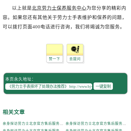
辽宁省本溪市平山区胜利路劳力士售后服务中心（需提前预约）
以上就是
北京劳力士保养服务中心
为您分享的精彩内
辽宁省朝阳市双塔区新华路劳力士售后服务中心（需提前预约）
容。如果您还有其他关于劳力士手表维护和保养的问题，
辽宁省丹东市振兴区七经街劳力士售后服务中心（需提前预约）
可以拨打页面400电话进行咨询，我们将竭诚为您服务。
辽宁省抚顺市新抚区东一路劳力士售后服务中心（需提前预约）
辽宁省阜新市海州区解放大街劳力士售后服务中心（需提前预约）
辽宁省葫芦岛市连山区中央路劳力士售后服务中心（需提前预约）
辽宁省锦州市古塔区中央大街劳力士售后服务中心（需提前预约）
赞一下
去提问
辽宁省辽阳市白塔区新运大街劳力士售后服务中心（需提前预约）
辽宁省盘锦市兴隆台区石油大街劳力士售后服务中心（需提前预约）
辽宁省铁岭市银州区南马路劳力士售后服务中心（需提前预约）
本页永久地址：
辽宁省营口市站前区市府路与渤海大街交叉口劳力士售后服务中心（需提前预约）
一键复制
辽宁省沈阳市沈河区中街路137号亨得利名表维修授权店1楼劳力士售后服务中心（需提前预约）
辽宁省沈阳市沈河区中街路83号亨得利名表维修授权店1楼劳力士售后服务中心（需提前预约）
北京市朝阳区建国门外大街甲6号华熙国际中心D座11层1102室劳力士售后服务中心（需提前预约）
相关文章
北京市东城区东长安街1号王府井东方广场W3座6层602室劳力士售后服务中心（需提前预约）
亲身探访劳力士北京官方售后服务中心｜全新地址电话一览（2026年7月最新）
亲身探访劳力士北京官方售后服务中心｜网点地址与售后热线（2026年6月最新）
河北省保定市竞秀区朝阳北大街北国先天下劳力士售后服务中心（需提前预约）