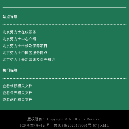
江西省鹰潭市月湖区胜利东路劳力士售后服务中心（需提前预约）
山东省德州市德城区东风中路劳力士售后服务中心（需提前预约）
站点导航
山东省东营市东营区济南路劳力士售后服务中心（需提前预约）
山东省济南市历下区经十路11111号华润中心写字楼（万象城）15层1508室劳力士售后服务中心（需提前预约）
北京劳力士在线服务
山东省济宁市任城区太白楼路劳力士售后服务中心（需提前预约）
北京劳力士中心介绍
山东省莱芜市文化南路8号银座商城名表维修一楼名表维修劳力士售后服务中心（需提前预约）
北京劳力士维修及保养项目
山东省临沂市兰山区解放路劳力士售后服务中心（需提前预约）
北京劳力士中国区服务网点
山东省日照市东港区烟台路劳力士售后服务中心（需提前预约）
北京劳力士最新资讯及保养知识
山东省泰安市泰山区财源街道泰山大街劳力士售后服务中心（需提前预约）
热门标签
山东省威海市环翠区新威海路89号振华商厦一楼名表维修劳力士售后服务中心（需提前预约）
山东省潍坊市奎文区东风东街劳力士售后服务中心（需提前预约）
查看维修相关文档
山东省枣庄市滕州市北辛路与善国路交叉口劳力士售后服务中心（需提前预约）
查看保养相关文档
山东省淄博市张店区金晶大道劳力士售后服务中心（需提前预约）
查看配件相关文档
上海市黄浦区南京东路299号宏伊国际广场写字楼8层806室劳力士售后服务中心（需提前预约）
上海市徐汇区虹桥路3号港汇中心2座37层3705室劳力士售后服务中心（需提前预约）
版权所有：
Copyright ©
All Rights Reserved
浙江省杭州市上城区钱江路1366号华润大厦A座5层503-5室劳力士售后服务中心（需提前预约）
ICP备案/许可证号：
鲁ICP备2025179091号-67
|
XML