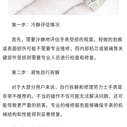
沈阳市沈河区中街路137号亨得利名表服务中心（品牌授权店）1层整层（需提前预约）
沈阳市沈河区中街路83号亨得利名表服务中心（品牌授权店）1层整层（需提前预约）
乌鲁木齐市天山区红山路26号时代广场（CCMALL）C座17层17-B（需提前预约）
第一步：冷静评估情况
温州市鹿城区锦绣路1067号置信广场10层1015室（需提前预约）
哈尔滨市道里区友谊西路600号富力中心T2座写字楼29层03室（需提前预约）
首先，需要冷静地评估手表受损的程度。轻微的划痕
大连市中山区人民路15号国际金融大厦7层G室（需提前预约）
或表面损伤可能不需要专业维修，而内部机芯或玻璃等关
佛山市禅城区季华五路57号万科金融中心C座12层1205室（需提前预约）
键部件受损则需要专业人员进行检查和修复。
东莞市东城街道鸿福东路1号民盈国贸中心T1写字楼9层907室（需提前预约）
无锡市梁溪区人民中路139号恒隆广场写字楼1座11层1104室（需提前预约）
第二步：避免自行拆解
南通市崇川区工农路57号圆融广场写字楼16层1603室（需提前预约）
苏州市苏州工业园区星港街199号苏州中心办公楼C座22层08室（需提前预约）
对于大部分用户来说，自行拆解和修理劳力士手表是
武汉市江汉区解放大道686号世界贸易大厦38层09室（需提前预约）
非常不推荐的。不当的操作不仅可能无法解决问题，还可
南宁市青秀区金湖路59号地王大厦12楼1224室（需提前预约）
能导致更严重的损害。专业的维修服务能够确保手表的机
合肥市蜀山区潜山路111号万象城华润大厦B座12楼03室（需提前预约）
泉州市丰泽区宝洲路729号浦西万达中心写字楼A座7楼709室（需提前预约）
械结构和性能得到妥善修复。
青岛市南区山东路6号华润大厦B座22层04室（需提前预约）