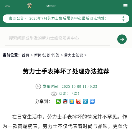
2026年7月劳力士全国官方售后客户服务热线：400-805-0023

劳力士官方全国统一服务热线400-805-0023，服务覆盖中国大陆、香港、澳门、台湾全部区域（非大陆需加拨“+86”）
▲
官网公告>
2026年7月劳力士售后服务中心最新网点地址：
▼
北京市东城区东长安街1号东方广场写字楼W3座6层602室（需提前预约）
北京市朝阳区建国门外大街甲6号华熙国际中心写字楼D座11层1102室（需提前预约）
天津市和平区赤峰道136号天津国际金融中心写字楼26层2603室（需提前预约）
上海市徐汇区虹桥路3号港汇中心写字楼2座37层3705室（需提前预约）
当前位置：
首页
>
新闻/知识/问答
>
劳力士知识
>
上海市黄浦区南京东路299号宏伊国际广场写字楼8层806室（需提前预约）
南京市秦淮区中山南路1号（新街口）南京中心写字楼22层C1-1室（需提前预约）
劳力士手表摔坏了处理办法推荐
常州市新北区龙锦路1590号现代传媒中心写字楼5号楼10层1008室（需提前预约）
徐州市鼓楼区淮海东路29号苏宁广场IFC国际金融中心写字楼35层3508室（需提前预约）
发布时间：2025-10-09 11:40:23
扬州市邗江区国展路29号星耀天地写字楼1号楼18层1803室（需提前预约）
阅读：（
次）
盐城市盐都区世纪大道5号盐城金融城写字楼1号楼16层1604室（需提前预约）
分享到：
泰州市海陵区永定东路399号置地商务中心东塔写字楼（华润万象城）17层1706室（需提前预约）
在日常生活中，劳力士手表摔坏的情况并不罕见。作
宁波市江北区大闸南路500号来福士广场办公楼20层2009室（需提前预约）
为一款高端腕表，劳力士不仅代表着时尚与品味，更蕴含
杭州市上城区钱江路1366号华润大厦写字楼A座5层503-5室（需提前预约）