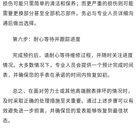
黑龙江省牡丹江市东安区太平路劳力士售后服务中心（需提前预约）
损伤可能只需简单的清洁和保养；而更严重的损伤则可能
黑龙江省七台河市桃山区大同街劳力士售后服务中心（需提前预约）
需要更换部分甚至全部机芯部件。务必与专业人员详细沟
黑龙江省齐齐哈尔市龙沙区龙华路劳力士售后服务中心（需提前预约）
通后做出选择。
黑龙江省双鸭山市尖山区新兴大街劳力士售后服务中心（需提前预约）
黑龙江省绥化市北林区新华街与康庄路交叉口劳力士售后服务中心（需提前预约）
第六步：耐心等待并跟踪进度
黑龙江省伊春市伊美区通河路劳力士售后服务中心（需提前预约）
吉林省白城市洮北区明仁南街劳力士售后服务中心（需提前预约）
完成预约后，请耐心等待维修过程，并随时关注进度
吉林省白山市浑江区浑江大街劳力士售后服务中心（需提前预约）
情况。大多数情况下，专业人员会提供一个预计完成时间
吉林省吉林市船营区河南街劳力士售后服务中心（需提前预约）
表，并确保您的手表在承诺的时间内恢复如初。
吉林省辽源市龙山区人民大街劳力士售后服务中心（需提前预约）
吉林省梅河口市新华街道梅河大街劳力士售后服务中心（需提前预约）
总之，在面对劳力士或其他高端腕表摔坏的情况时，
吉林省四平市铁东区紫气大路与南九经街交汇处劳力士售后服务中心（需提前预约）
及时采取正确的处理措施至关重要。通过上述步骤可以有
吉林省松原市宁江区五环大街劳力士售后服务中心（需提前预约）
效避免进一步损害，并确保您的爱表能够恢复到最佳状
吉林省通化市东昌区环通乡江南大街劳力士售后服务中心（需提前预约）
态。
吉林省延边市延吉市解放路劳力士售后服务中心（需提前预约）
辽宁省鞍山市铁东区站前街劳力士售后服务中心（需提前预约）