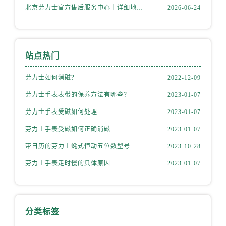
山西省朔州市朔城区怡西路与鄯阳西街交汇处劳力士售后服务中心（需提前预约）
北京劳力士官方售后服务中心｜详细地址与官方热线权威信息公示（2026年6月最新）
2026-06-24
山西省忻州市忻府区和平东街与七一南路交叉口劳力士售后服务中心（需提前预约）
山西省阳泉市郊区平阳东街与新城大道交叉口劳力士售后服务中心（需提前预约）
山西省运城市盐湖区河东街劳力士售后服务中心（需提前预约）
站点热门
山西省长治市潞州区英雄中路劳力士售后服务中心（需提前预约）
山西省太原市迎泽区迎泽街道解放路15号亨得利名表维修授权店3楼劳力士售后服务中心（需提前预约）
劳力士如何消磁？
2022-12-09
天津市和平区赤峰道136号天津国际金融中心26层2603室劳力士售后服务中心（需提前预约）
劳力士手表表带的保养方法有哪些？
2023-01-07
安徽省安庆市迎江区人民路劳力士售后服务中心（需提前预约）
劳力士手表受磁如何处理
2023-01-07
安徽省蚌埠市蚌山区淮河路劳力士售后服务中心（需提前预约）
劳力士手表受磁如何正确消磁
2023-01-07
安徽省亳州市谯城区魏武大道劳力士售后服务中心（需提前预约）
安徽省池州市贵池区长江路劳力士售后服务中心（需提前预约）
带日历的劳力士蚝式恒动五位数型号
2023-10-28
安徽省滁州市琅琊区南谯北路劳力士售后服务中心（需提前预约）
劳力士手表走时慢的具体原因
2023-01-07
安徽省阜阳市颍州区颍州北路劳力士售后服务中心（需提前预约）
安徽省淮北市相山区淮海路劳力士售后服务中心（需提前预约）
安徽省淮南市田家庵区国庆中路劳力士售后服务中心（需提前预约）
分类标签
安徽省黄山市屯溪区黄山西路劳力士售后服务中心（需提前预约）