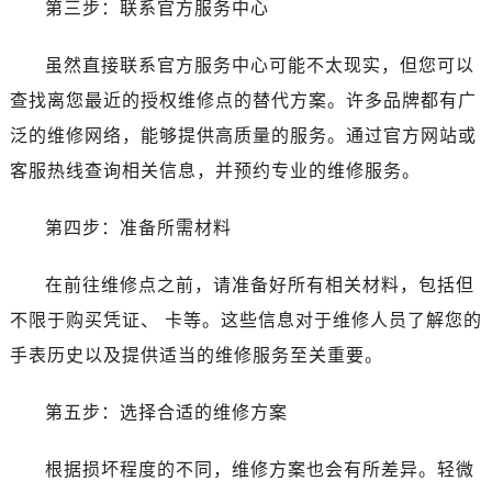
第三步：联系官方服务中心
烟台市芝罘区胜利路139号万达金融中心A座907室（需提前预约）
长春市朝阳区西安大路727号中银大厦A座(旺进大厦)18层09室（需提前预约）
虽然直接联系官方服务中心可能不太现实，但您可以
贵阳市南明区都司高架桥路33号亨特国际金融中心14楼14D（需提前预约）
查找离您最近的授权维修点的替代方案。许多品牌都有广
昆明市盘龙区北京路928号同德昆明广场写字楼10层06室（需提前预约）
石家庄市长安区中山东路39号勒泰中心写字楼B座13层07室（需提前预约）
泛的维修网络，能够提供高质量的服务。通过官方网站或
西安市碑林区南关正街88号华侨城长安国际中心E座6楼10室（需提前预约）
客服热线查询相关信息，并预约专业的维修服务。
海口市龙华区金贸东路5号海口华润大厦B座17层1707室（需提前预约）
唐山市路南区新华东道100号万达广场写字楼A座10层1002室（需提前预约）
第四步：准备所需材料
台州市椒江区东海大道1800号腾达中心东1幢20楼2002室（需提前预约）
在前往维修点之前，请准备好所有相关材料，包括但
内蒙古自治区呼和浩特市玉泉区大学西街70号华润万象城写字楼（鄂尔多斯大厦）23层2326室（需提前预约）
甘肃省兰州市七里河区西津西路16号兰州中心写字楼21层2102室（需提前预约）
不限于购买凭证、 卡等。这些信息对于维修人员了解您的
黑龙江省大庆市萨尔图区会战大街劳力士售后服务中心（需提前预约）
手表历史以及提供适当的维修服务至关重要。
黑龙江省鹤岗市向阳区红军路劳力士售后服务中心（需提前预约）
黑龙江省黑河市爱辉区中央街劳力士售后服务中心（需提前预约）
第五步：选择合适的维修方案
黑龙江省鸡西市鸡冠区红军路劳力士售后服务中心（需提前预约）
根据损坏程度的不同，维修方案也会有所差异。轻微
黑龙江省佳木斯市向阳区长安路劳力士售后服务中心（需提前预约）