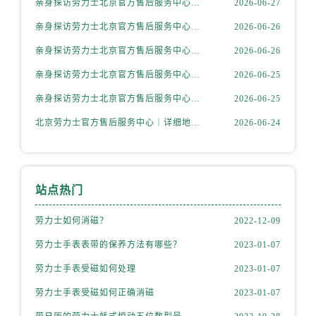
亲身探访劳力士北京官方售后服务中心｜全新地址电话一览（2026年7月最新）
2026-06-27
辽宁省抚顺市新抚区东一路劳力士售后服务中心（需提前预约）
辽宁省阜新市海州区解放大街劳力士售后服务中心（需提前预约）
亲身探访劳力士北京官方售后服务中心｜网点地址与售后热线（2026年6月最新）
2026-06-26
辽宁省葫芦岛市连山区中央路劳力士售后服务中心（需提前预约）
亲身探访劳力士北京官方售后服务中心｜网点地址及官方服务电话（2026年6月最新）
2026-06-26
辽宁省锦州市古塔区中央大街劳力士售后服务中心（需提前预约）
亲身探访劳力士北京官方售后服务中心｜网点地址及售后热线（2026年6月最新）
2026-06-25
辽宁省辽阳市白塔区新运大街劳力士售后服务中心（需提前预约）
亲身探访劳力士北京官方售后服务中心｜完整地址与联系电话（2026年6月最新）
2026-06-25
辽宁省盘锦市兴隆台区石油大街劳力士售后服务中心（需提前预约）
北京劳力士官方售后服务中心｜详细地址与官方热线权威信息公示（2026年6月最新）
2026-06-24
辽宁省铁岭市银州区南马路劳力士售后服务中心（需提前预约）
辽宁省营口市站前区市府路与渤海大街交叉口劳力士售后服务中心（需提前预约）
辽宁省沈阳市沈河区中街路137号亨得利名表维修授权店1楼劳力士售后服务中心（需提前预约）
辽宁省沈阳市沈河区中街路83号亨得利名表维修授权店1楼劳力士售后服务中心（需提前预约）
站点热门
北京市朝阳区建国门外大街甲6号华熙国际中心D座11层1102室劳力士售后服务中心（需提前预约）
劳力士如何消磁？
2022-12-09
北京市东城区东长安街1号王府井东方广场W3座6层602室劳力士售后服务中心（需提前预约）
河北省保定市竞秀区朝阳北大街北国先天下劳力士售后服务中心（需提前预约）
劳力士手表表带的保养方法有哪些？
2023-01-07
内蒙古自治区阿拉善盟市左旗土尔扈特大街劳力士售后服务中心（需提前预约）
劳力士手表受磁如何处理
2023-01-07
内蒙古自治区巴彦淖尔市临河区新华街劳力士售后服务中心（需提前预约）
劳力士手表受磁如何正确消磁
2023-01-07
内蒙古自治区包头市青山区幸福路甲3号王府井百货名表维修劳力士售后服务中心（需提前预约）