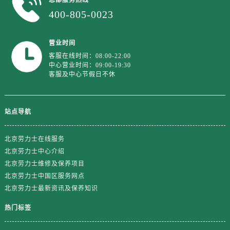
安徽省铜陵市铜官区石城大道劳力士售后服务中心（需提前预约）
400-805-0023
安徽省芜湖市镜湖区中山路步行街劳力士售后服务中心（需提前预约）
安徽省宣城市宣州区叠嶂西路劳力士售后服务中心（需提前预约）
营业时间
福建省龙岩市新罗区九一南路劳力士售后服务中心（需提前预约）
客服在线时间：08:00-22:00
福建省南平市建阳区人民西路劳力士售后服务中心（需提前预约）
中心营业时间：09:00-19:30
客服及中心节假日不休
福建省宁德市蕉城区天湖东路劳力士售后服务中心（需提前预约）
福建省莆田市城厢区霞林街道荔华东大道劳力士售后服务中心（需提前预约）
福建省三明市三元区东乾二路劳力士售后服务中心（需提前预约）
站点导航
福建省漳州市龙文区步港路劳力士售后服务中心（需提前预约）
江苏省常州市新北区龙锦路1590号现代传媒中心5号楼10层1008室劳力士售后服务中心（需提前预约）
北京劳力士在线服务
江苏省淮安市清江浦区淮海北路劳力士售后服务中心（需提前预约）
北京劳力士中心介绍
江苏省连云港市海州区通灌北路劳力士售后服务中心（需提前预约）
北京劳力士维修及保养项目
北京劳力士中国区服务网点
江苏省南京市秦淮区中山南路1号南京中心22层22-C1-C3室劳力士售后服务中心（需提前预约）
北京劳力士最新资讯及保养知识
江苏省宿迁市宿城区西湖路劳力士售后服务中心（需提前预约）
江苏省泰州市海陵区永定东路399号置地商务中心东塔（华润万象城）17层1706室劳力士售后服务中心（需提前预约）
热门标签
江苏省徐州市鼓楼区淮海东路29号苏宁广场IFC国际金融中心35层3508室劳力士售后服务中心（需提前预约）