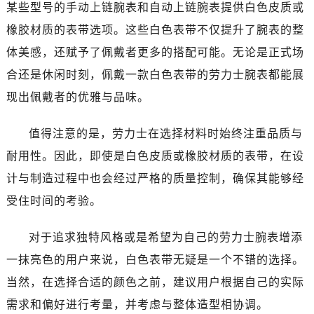
温州市鹿城区锦绣路1067号置信广场10层1015室（需提前预约）
某些型号的手动上链腕表和自动上链腕表提供白色皮质或
哈尔滨市道里区友谊西路600号富力中心T2座写字楼29层03室（需提前预约）
橡胶材质的表带选项。这些白色表带不仅提升了腕表的整
大连市中山区人民路15号国际金融大厦7层G室（需提前预约）
体美感，还赋予了佩戴者更多的搭配可能。无论是正式场
佛山市禅城区季华五路57号万科金融中心C座12层1205室（需提前预约）
合还是休闲时刻，佩戴一款白色表带的劳力士腕表都能展
东莞市东城街道鸿福东路1号民盈国贸中心T1写字楼9层907室（需提前预约）
现出佩戴者的优雅与品味。
无锡市梁溪区人民中路139号恒隆广场写字楼1座11层1104室（需提前预约）
南通市崇川区工农路57号圆融广场写字楼16层1603室（需提前预约）
值得注意的是，劳力士在选择材料时始终注重品质与
苏州市苏州工业园区星港街199号苏州中心办公楼C座22层08室（需提前预约）
耐用性。因此，即使是白色皮质或橡胶材质的表带，在设
武汉市江汉区解放大道686号世界贸易大厦38层09室（需提前预约）
计与制造过程中也会经过严格的质量控制，确保其能够经
南宁市青秀区金湖路59号地王大厦12楼1224室（需提前预约）
受住时间的考验。
合肥市蜀山区潜山路111号万象城华润大厦B座12楼03室（需提前预约）
泉州市丰泽区宝洲路729号浦西万达中心写字楼A座7楼709室（需提前预约）
对于追求独特风格或是希望为自己的劳力士腕表增添
青岛市南区山东路6号华润大厦B座22层04室（需提前预约）
一抹亮色的用户来说，白色表带无疑是一个不错的选择。
烟台市芝罘区胜利路139号万达金融中心A座907室（需提前预约）
长春市朝阳区西安大路727号中银大厦A座(旺进大厦)18层09室（需提前预约）
当然，在选择合适的颜色之前，建议用户根据自己的实际
贵阳市南明区都司高架桥路33号亨特国际金融中心14楼14D（需提前预约）
需求和偏好进行考量，并考虑与整体造型相协调。