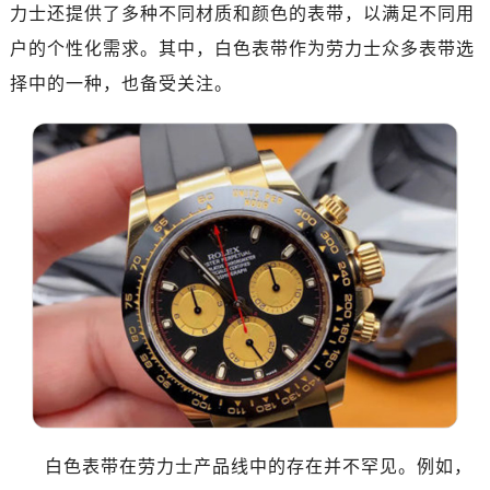
南昌市红谷滩新区红谷中大道998号绿地双子塔（中央广场）A1座办公楼14层07室（需提前预约）
力士还提供了多种不同材质和颜色的表带，以满足不同用
济南市历下区经十路11111号华润中心写字楼（万象城）15层1508室（需提前预约）
户的个性化需求。其中，白色表带作为劳力士众多表带选
广州市天河区天河路230号万菱汇国际中心写字楼A塔7层704室（需提前预约）
择中的一种，也备受关注。
广州市越秀区环市东路371-375号世界贸易中心大厦南塔写字楼15层07室（需提前预约）
深圳市罗湖区深南东路5001号华润大厦写字楼17层1701室（需提前预约）
惠州市惠城区江北文昌一路7号华贸大厦写字楼1座30层05室（需提前预约）
厦门市思明区湖滨东路95号华润大厦写字楼B座11层1104室（需提前预约）
福州市鼓楼区五四路128-1号恒力城写字楼15层03室（需提前预约）
成都市锦江区人民东路6号SAC东原中心写字楼24层2406B室（需提前预约）
重庆市江北区观音桥步行街2号融恒时代广场写字楼9层902室（需提前预约）
长沙市芙蓉区定王台街道建湘路393号世茂环球金融中心写字楼（芙蓉广场）10层13室（需提前预约）
郑州市二七区铭功路10号华润大厦写字楼29层2905室（需提前预约）
太原市迎泽区解放路15号亨得利名表服务中心（品牌授权店）3层整层（需提前预约）
沈阳市沈河区中街路137号亨得利名表服务中心（品牌授权店）1层整层（需提前预约）
沈阳市沈河区中街路83号亨得利名表服务中心（品牌授权店）1层整层（需提前预约）
白色表带在劳力士产品线中的存在并不罕见。例如，
乌鲁木齐市天山区红山路26号时代广场（CCMALL）C座17层17-B（需提前预约）