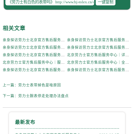
一键复制
黑龙江省双鸭山市尖山区新兴大街劳力士售后服务中心（需提前预约）
黑龙江省绥化市北林区新华街与康庄路交叉口劳力士售后服务中心（需提前预约）
黑龙江省伊春市伊美区通河路劳力士售后服务中心（需提前预约）
吉林省白城市洮北区明仁南街劳力士售后服务中心（需提前预约）
相关文章
吉林省白山市浑江区浑江大街劳力士售后服务中心（需提前预约）
亲身探访劳力士北京官方售后服务中心｜全新地址电话一览（2026年7月最新）
亲身探访劳力士北京官方售后服务中心｜网点地址与售后热线（2026年6月最新）
吉林省吉林市船营区河南街劳力士售后服务中心（需提前预约）
亲身探访劳力士北京官方售后服务中心｜网点地址及官方服务电话（2026年6月最新）
亲身探访劳力士北京官方售后服务中心｜网点地址及售后热线（2026年6月最新）
吉林省辽源市龙山区人民大街劳力士售后服务中心（需提前预约）
亲身探访劳力士北京官方售后服务中心｜完整地址与联系电话（2026年6月最新）
北京劳力士官方售后服务中心｜详细地址与官方热线权威信息公示（2026年6月最新）
吉林省梅河口市新华街道梅河大街劳力士售后服务中心（需提前预约）
北京劳力士官方售后服务中心｜服务热线及详细地址权威信息公示（2026年6月最新）
北京劳力士官方售后服务中心｜全新地址与售后热线权威信息公示（2026年6月最新）
吉林省四平市铁东区紫气大路与南九经街交汇处劳力士售后服务中心（需提前预约）
亲身探访劳力士北京官方售后服务中心｜热线与地址（2026年6月最新）
亲身探访劳力士北京官方售后服务中心｜最新电话和维修地址（2026年6月最新）
吉林省松原市宁江区五环大街劳力士售后服务中心（需提前预约）
上一篇：
劳力士表带掉色是啥原因
吉林省通化市东昌区环通乡江南大街劳力士售后服务中心（需提前预约）
吉林省延边市延吉市解放路劳力士售后服务中心（需提前预约）
下一篇：
劳力士腕表停走处理办法盘点
辽宁省鞍山市铁东区站前街劳力士售后服务中心（需提前预约）
辽宁省本溪市平山区胜利路劳力士售后服务中心（需提前预约）
辽宁省朝阳市双塔区新华路劳力士售后服务中心（需提前预约）
最新发布
辽宁省丹东市振兴区七经街劳力士售后服务中心（需提前预约）