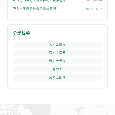
带日历的劳力士蚝式恒动五位数型号
2023-10-28
内蒙古自治区赤峰市红山区哈达街劳力士售后服务中心（需提前预约）
内蒙古自治区鄂尔多斯市东胜区伊金霍洛街劳力士售后服务中心（需提前预约）
劳力士手表走时慢的具体原因
2023-01-07
内蒙古自治区呼伦贝尔市海拉尔区中央街劳力士售后服务中心（需提前预约）
内蒙古自治区通辽市科尔沁区明仁大街劳力士售后服务中心（需提前预约）
内蒙古自治区乌海市海勃湾区人民南路劳力士售后服务中心（需提前预约）
分类标签
内蒙古自治区乌兰察布市集宁区恩和大街劳力士售后服务中心（需提前预约）
劳力士维修
内蒙古自治区锡林郭勒盟市锡林浩特市光明街与额尔敦路交叉口劳力士售后服务中心（需提前预约）
内蒙古自治区兴安盟市乌兰浩特市兴安大街劳力士售后服务中心（需提前预约）
劳力士保养
山西省大同市平城区迎宾街劳力士售后服务中心（需提前预约）
劳力士手表
山西省晋城市城区黄华街劳力士售后服务中心（需提前预约）
劳力士
山西省晋中市榆次区顺城街劳力士售后服务中心（需提前预约）
劳力士配件
山西省临汾市尧都区解放路劳力士售后服务中心（需提前预约）
山西省吕梁市离石区永宁中路与建设街交叉口劳力士售后服务中心（需提前预约）
山西省朔州市朔城区怡西路与鄯阳西街交汇处劳力士售后服务中心（需提前预约）
山西省忻州市忻府区和平东街与七一南路交叉口劳力士售后服务中心（需提前预约）
山西省阳泉市郊区平阳东街与新城大道交叉口劳力士售后服务中心（需提前预约）