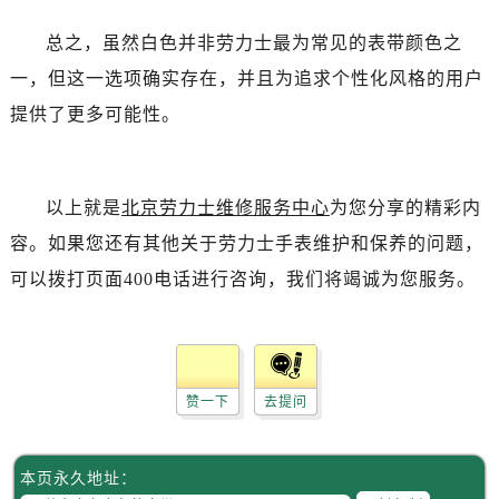
昆明市盘龙区北京路928号同德昆明广场写字楼10层06室（需提前预约）
石家庄市长安区中山东路39号勒泰中心写字楼B座13层07室（需提前预约）
总之，虽然白色并非劳力士最为常见的表带颜色之
西安市碑林区南关正街88号华侨城长安国际中心E座6楼10室（需提前预约）
一，但这一选项确实存在，并且为追求个性化风格的用户
海口市龙华区金贸东路5号海口华润大厦B座17层1707室（需提前预约）
提供了更多可能性。
唐山市路南区新华东道100号万达广场写字楼A座10层1002室（需提前预约）
台州市椒江区东海大道1800号腾达中心东1幢20楼2002室（需提前预约）
内蒙古自治区呼和浩特市玉泉区大学西街70号华润万象城写字楼（鄂尔多斯大厦）23层2326室（需提前预约）
以上就是
北京劳力士维修服务中心
为您分享的精彩内
甘肃省兰州市七里河区西津西路16号兰州中心写字楼21层2102室（需提前预约）
容。如果您还有其他关于劳力士手表维护和保养的问题，
黑龙江省大庆市萨尔图区会战大街劳力士售后服务中心（需提前预约）
可以拨打页面400电话进行咨询，我们将竭诚为您服务。
黑龙江省鹤岗市向阳区红军路劳力士售后服务中心（需提前预约）
黑龙江省黑河市爱辉区中央街劳力士售后服务中心（需提前预约）
黑龙江省鸡西市鸡冠区红军路劳力士售后服务中心（需提前预约）
黑龙江省佳木斯市向阳区长安路劳力士售后服务中心（需提前预约）
赞一下
去提问
黑龙江省牡丹江市东安区太平路劳力士售后服务中心（需提前预约）
黑龙江省七台河市桃山区大同街劳力士售后服务中心（需提前预约）
黑龙江省齐齐哈尔市龙沙区龙华路劳力士售后服务中心（需提前预约）
本页永久地址：