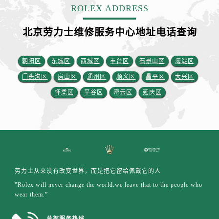
山西省运城市盐湖区河东街劳力士售后服务中心（需提前预约）
ROLEX ADDRESS
山西省长治市潞州区英雄中路劳力士售后服务中心（需提前预约）
北京劳力士维修服务中心地址电话查询
山西省太原市迎泽区迎泽街道解放路15号亨得利名表维修授权店3楼劳力士售后服务中心（需提前预约）
天津市和平区赤峰道136号天津国际金融中心26层2603室劳力士售后服务中心（需提前预约）
安徽省安庆市迎江区人民路劳力士售后服务中心（需提前预约）
朝阳区
东城区
西城区
丰台区
石景山区
海淀区
安徽省蚌埠市蚌山区淮河路劳力士售后服务中心（需提前预约）
门头沟区
房山区
通州区
顺义区
昌平区
大兴区
安徽省亳州市谯城区魏武大道劳力士售后服务中心（需提前预约）
怀柔区
平谷区
密云区
延庆区
安徽省池州市贵池区长江路劳力士售后服务中心（需提前预约）
安徽省滁州市琅琊区南谯北路劳力士售后服务中心（需提前预约）
安徽省阜阳市颍州区颍州北路劳力士售后服务中心（需提前预约）
安徽省淮北市相山区淮海路劳力士售后服务中心（需提前预约）
安徽省淮南市田家庵区国庆中路劳力士售后服务中心（需提前预约）
安徽省黄山市屯溪区黄山西路劳力士售后服务中心（需提前预约）
劳力士从来没有改变世界，而是把它留给佩戴它的人
安徽省六安市金安区解放中路劳力士售后服务中心（需提前预约）
"Rolex will never change the world.we leave that to the people who
wear them.”
安徽省马鞍山市雨山区湖南西路劳力士售后服务中心（需提前预约）
安徽省宿州市埇桥区人民中路劳力士售后服务中心（需提前预约）
总部服务热线