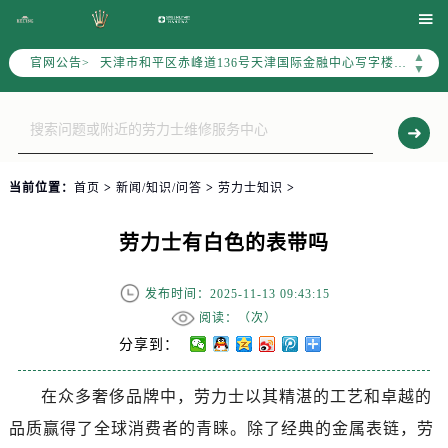
北京市东城区东长安街1号东方广场写字楼W3座6层602室（需提前预约）

北京市朝阳区建国门外大街甲6号华熙国际中心写字楼D座11层1102室（需提前预约）
▲
官网公告>
天津市和平区赤峰道136号天津国际金融中心写字楼26层2603室（需提前预约）
▼
上海市徐汇区虹桥路3号港汇中心写字楼2座37层3705室（需提前预约）
上海市黄浦区南京东路299号宏伊国际广场写字楼8层806室（需提前预约）
南京市秦淮区中山南路1号（新街口）南京中心写字楼22层C1-1室（需提前预约）
常州市新北区龙锦路1590号现代传媒中心写字楼5号楼10层1008室（需提前预约）
当前位置：
首页
>
新闻/知识/问答
>
劳力士知识
>
徐州市鼓楼区淮海东路29号苏宁广场IFC国际金融中心写字楼35层3508室（需提前预约）
扬州市邗江区国展路29号星耀天地写字楼1号楼18层1803室（需提前预约）
劳力士有白色的表带吗
盐城市盐都区世纪大道5号盐城金融城写字楼1号楼16层1604室（需提前预约）
泰州市海陵区永定东路399号置地商务中心东塔写字楼（华润万象城）17层1706室（需提前预约）
发布时间：2025-11-13 09:43:15
宁波市江北区大闸南路500号来福士广场办公楼20层2009室（需提前预约）
阅读：（
次）
杭州市上城区钱江路1366号华润大厦写字楼A座5层503-5室（需提前预约）
分享到：
金华市金东区东市南街777号金华万达广场写字楼4号楼22层2209室（需提前预约）
在众多奢侈品牌中，劳力士以其精湛的工艺和卓越的
绍兴市越城区胜利东路379号世茂天际中心写字楼8层805室（需提前预约）
品质赢得了全球消费者的青睐。除了经典的金属表链，劳
嘉兴市南湖区广益路705号嘉兴世界贸易中心写字楼A座13层1304室（需提前预约）