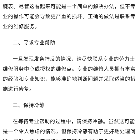
温州市鹿城区锦绣路1067号置信广场10层1015室（需提前预约）
腕表。尽管这看起来可能是一个简单的解决办法，但不专
哈尔滨市道里区友谊西路600号富力中心T2座写字楼29层03室（需提前预约）
业的操作可能会导致更严重的损坏。正确的做法是联系专
大连市中山区人民路15号国际金融大厦7层G室（需提前预约）
业的维修服务。
佛山市禅城区季华五路57号万科金融中心C座12层1205室（需提前预约）
东莞市东城街道鸿福东路1号民盈国贸中心T1写字楼9层907室（需提前预约）
二、寻求专业帮助
无锡市梁溪区人民中路139号恒隆广场写字楼1座11层1104室（需提前预约）
南通市崇川区工农路57号圆融广场写字楼16层1603室（需提前预约）
一旦发现发条拧反的情况，请尽快联系专业的劳力士
苏州市苏州工业园区星港街199号苏州中心办公楼C座22层08室（需提前预约）
维修服务中心或授权的维修点。专业的维修人员拥有丰富
武汉市江汉区解放大道686号世界贸易大厦38层09室（需提前预约）
的经验和专业知识，能够准确地判断问题并采取适当的措
南宁市青秀区金湖路59号地王大厦12楼1224室（需提前预约）
施进行修复。
合肥市蜀山区潜山路111号万象城华润大厦B座12楼03室（需提前预约）
泉州市丰泽区宝洲路729号浦西万达中心写字楼A座7楼709室（需提前预约）
三、保持冷静
青岛市南区山东路6号华润大厦B座22层04室（需提前预约）
烟台市芝罘区胜利路139号万达金融中心A座907室（需提前预约）
在等待专业帮助的过程中，请保持冷静。虽然这可能
长春市朝阳区西安大路727号中银大厦A座(旺进大厦)18层09室（需提前预约）
是一个令人焦虑的情况，但保持冷静有助于更好地处理问
贵阳市南明区都司高架桥路33号亨特国际金融中心14楼14D（需提前预约）