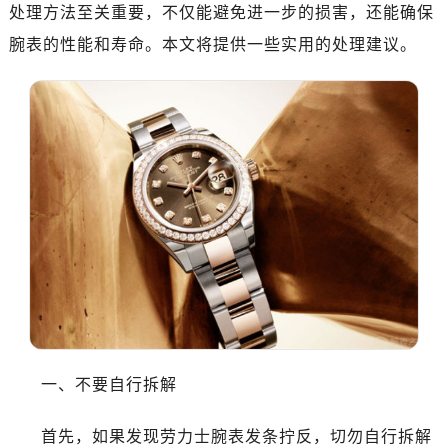
南昌市红谷滩新区红谷中大道998号绿地双子塔（中央广场）A1座办公楼14层07室（需提前预约）
处理方法至关重要，不仅能避免进一步的损害，还能确保
济南市历下区经十路11111号华润中心写字楼（万象城）15层1508室（需提前预约）
腕表的性能和寿命。本文将提供一些实用的处理建议。
广州市天河区天河路230号万菱汇国际中心写字楼A塔7层704室（需提前预约）
广州市越秀区环市东路371-375号世界贸易中心大厦南塔写字楼15层07室（需提前预约）
深圳市罗湖区深南东路5001号华润大厦写字楼17层1701室（需提前预约）
惠州市惠城区江北文昌一路7号华贸大厦写字楼1座30层05室（需提前预约）
厦门市思明区湖滨东路95号华润大厦写字楼B座11层1104室（需提前预约）
福州市鼓楼区五四路128-1号恒力城写字楼15层03室（需提前预约）
成都市锦江区人民东路6号SAC东原中心写字楼24层2406B室（需提前预约）
重庆市江北区观音桥步行街2号融恒时代广场写字楼9层902室（需提前预约）
长沙市芙蓉区定王台街道建湘路393号世茂环球金融中心写字楼（芙蓉广场）10层13室（需提前预约）
郑州市二七区铭功路10号华润大厦写字楼29层2905室（需提前预约）
太原市迎泽区解放路15号亨得利名表服务中心（品牌授权店）3层整层（需提前预约）
沈阳市沈河区中街路137号亨得利名表服务中心（品牌授权店）1层整层（需提前预约）
一、不要自行拆解
沈阳市沈河区中街路83号亨得利名表服务中心（品牌授权店）1层整层（需提前预约）
乌鲁木齐市天山区红山路26号时代广场（CCMALL）C座17层17-B（需提前预约）
首先，如果发现劳力士腕表发条拧反，切勿自行拆解