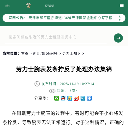
北京市东城区东长安街1号东方广场写字楼W3座6层602室（需提前预约）

北京市朝阳区建国门外大街甲6号华熙国际中心写字楼D座11层1102室（需提前预约）
▲
官网公告>
天津市和平区赤峰道136号天津国际金融中心写字楼26层2603室（需提前预约）
▼
上海市徐汇区虹桥路3号港汇中心写字楼2座37层3705室（需提前预约）
上海市黄浦区南京东路299号宏伊国际广场写字楼8层806室（需提前预约）
南京市秦淮区中山南路1号（新街口）南京中心写字楼22层C1-1室（需提前预约）
常州市新北区龙锦路1590号现代传媒中心写字楼5号楼10层1008室（需提前预约）
当前位置：
首页
>
新闻/知识/问答
>
劳力士知识
>
徐州市鼓楼区淮海东路29号苏宁广场IFC国际金融中心写字楼35层3508室（需提前预约）
扬州市邗江区国展路29号星耀天地写字楼1号楼18层1803室（需提前预约）
劳力士腕表发条拧反了处理办法集锦
盐城市盐都区世纪大道5号盐城金融城写字楼1号楼16层1604室（需提前预约）
泰州市海陵区永定东路399号置地商务中心东塔写字楼（华润万象城）17层1706室（需提前预约）
发布时间：2025-11-19 10:27:14
宁波市江北区大闸南路500号来福士广场办公楼20层2009室（需提前预约）
阅读：（
次）
杭州市上城区钱江路1366号华润大厦写字楼A座5层503-5室（需提前预约）
分享到：
金华市金东区东市南街777号金华万达广场写字楼4号楼22层2209室（需提前预约）
在佩戴劳力士腕表的过程中，有时可能会不小心将发
绍兴市越城区胜利东路379号世茂天际中心写字楼8层805室（需提前预约）
条拧反，导致腕表无法正常运行。对于这种情况，正确的
嘉兴市南湖区广益路705号嘉兴世界贸易中心写字楼A座13层1304室（需提前预约）