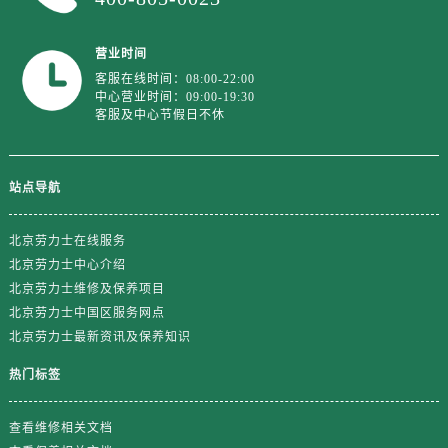
江苏省盐城市盐都区世纪大道5号盐城金融城写字楼1号楼16层1604室劳力士售后服务中心（需提前预约）
江苏省扬州市邗江区国展路29号星耀天地写字楼1号楼18层1803室劳力士售后服务中心（需提前预约）
营业时间
江苏省镇江市京口区中山东路劳力士售后服务中心（需提前预约）
客服在线时间：08:00-22:00
江西省抚州市临川区赣东大道劳力士售后服务中心（需提前预约）
中心营业时间：09:00-19:30
客服及中心节假日不休
江西省赣州市章贡区文清路劳力士售后服务中心（需提前预约）
江西省吉安市吉州区井冈山大道劳力士售后服务中心（需提前预约）
江西省景德镇市珠山区珠山中路劳力士售后服务中心（需提前预约）
站点导航
江西省九江市浔阳区浔阳路劳力士售后服务中心（需提前预约）
江西省南昌市红谷滩新区红谷中大道998号绿地双子塔（中央广场）A1座办公楼14层1407室劳力士售后服务中心（需提前预约）
北京劳力士在线服务
江西省萍乡市安源区萍安北大道与康庄路交叉口劳力士售后服务中心（需提前预约）
北京劳力士中心介绍
江西省上饶市信州区滨江西路劳力士售后服务中心（需提前预约）
北京劳力士维修及保养项目
北京劳力士中国区服务网点
江西省新余市渝水区北湖西路劳力士售后服务中心（需提前预约）
北京劳力士最新资讯及保养知识
江西省宜春市袁州区中山中路劳力士售后服务中心（需提前预约）
江西省鹰潭市月湖区胜利东路劳力士售后服务中心（需提前预约）
热门标签
山东省德州市德城区东风中路劳力士售后服务中心（需提前预约）
山东省东营市东营区济南路劳力士售后服务中心（需提前预约）
查看维修相关文档