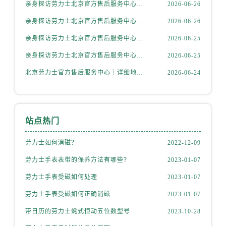
内蒙古自治区赤峰市红山区哈达街劳力士售后服务中心（需提前预约）
亲身探访劳力士北京官方售后服务中心｜网点地址与售后热线（2026年6月最新）
2026-06-26
内蒙古自治区鄂尔多斯市东胜区伊金霍洛街劳力士售后服务中心（需提前预约）
亲身探访劳力士北京官方售后服务中心｜网点地址及官方服务电话（2026年6月最新）
2026-06-26
内蒙古自治区呼伦贝尔市海拉尔区中央街劳力士售后服务中心（需提前预约）
亲身探访劳力士北京官方售后服务中心｜网点地址及售后热线（2026年6月最新）
2026-06-25
内蒙古自治区通辽市科尔沁区明仁大街劳力士售后服务中心（需提前预约）
亲身探访劳力士北京官方售后服务中心｜完整地址与联系电话（2026年6月最新）
2026-06-25
内蒙古自治区乌海市海勃湾区人民南路劳力士售后服务中心（需提前预约）
北京劳力士官方售后服务中心｜详细地址与官方热线权威信息公示（2026年6月最新）
2026-06-24
内蒙古自治区乌兰察布市集宁区恩和大街劳力士售后服务中心（需提前预约）
内蒙古自治区锡林郭勒盟市锡林浩特市光明街与额尔敦路交叉口劳力士售后服务中心（需提前预约）
内蒙古自治区兴安盟市乌兰浩特市兴安大街劳力士售后服务中心（需提前预约）
山西省大同市平城区迎宾街劳力士售后服务中心（需提前预约）
站点热门
山西省晋城市城区黄华街劳力士售后服务中心（需提前预约）
劳力士如何消磁？
2022-12-09
山西省晋中市榆次区顺城街劳力士售后服务中心（需提前预约）
山西省临汾市尧都区解放路劳力士售后服务中心（需提前预约）
劳力士手表表带的保养方法有哪些？
2023-01-07
山西省吕梁市离石区永宁中路与建设街交叉口劳力士售后服务中心（需提前预约）
劳力士手表受磁如何处理
2023-01-07
山西省朔州市朔城区怡西路与鄯阳西街交汇处劳力士售后服务中心（需提前预约）
劳力士手表受磁如何正确消磁
2023-01-07
山西省忻州市忻府区和平东街与七一南路交叉口劳力士售后服务中心（需提前预约）
带日历的劳力士蚝式恒动五位数型号
2023-10-28
山西省阳泉市郊区平阳东街与新城大道交叉口劳力士售后服务中心（需提前预约）