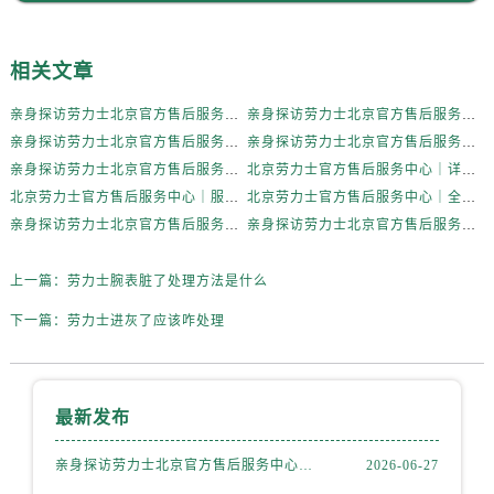
辽宁省抚顺市新抚区东一路劳力士售后服务中心（需提前预约）
辽宁省阜新市海州区解放大街劳力士售后服务中心（需提前预约）
相关文章
辽宁省葫芦岛市连山区中央路劳力士售后服务中心（需提前预约）
辽宁省锦州市古塔区中央大街劳力士售后服务中心（需提前预约）
亲身探访劳力士北京官方售后服务中心｜全新地址电话一览（2026年7月最新）
亲身探访劳力士北京官方售后服务中心｜网点地址与售后热线（2026年6月最新）
辽宁省辽阳市白塔区新运大街劳力士售后服务中心（需提前预约）
亲身探访劳力士北京官方售后服务中心｜网点地址及官方服务电话（2026年6月最新）
亲身探访劳力士北京官方售后服务中心｜网点地址及售后热线（2026年6月最新）
辽宁省盘锦市兴隆台区石油大街劳力士售后服务中心（需提前预约）
亲身探访劳力士北京官方售后服务中心｜完整地址与联系电话（2026年6月最新）
北京劳力士官方售后服务中心｜详细地址与官方热线权威信息公示（2026年6月最新）
辽宁省铁岭市银州区南马路劳力士售后服务中心（需提前预约）
北京劳力士官方售后服务中心｜服务热线及详细地址权威信息公示（2026年6月最新）
北京劳力士官方售后服务中心｜全新地址与售后热线权威信息公示（2026年6月最新）
辽宁省营口市站前区市府路与渤海大街交叉口劳力士售后服务中心（需提前预约）
亲身探访劳力士北京官方售后服务中心｜热线与地址（2026年6月最新）
亲身探访劳力士北京官方售后服务中心｜最新电话和维修地址（2026年6月最新）
辽宁省沈阳市沈河区中街路137号亨得利名表维修授权店1楼劳力士售后服务中心（需提前预约）
上一篇：
劳力士腕表脏了处理方法是什么
辽宁省沈阳市沈河区中街路83号亨得利名表维修授权店1楼劳力士售后服务中心（需提前预约）
北京市朝阳区建国门外大街甲6号华熙国际中心D座11层1102室劳力士售后服务中心（需提前预约）
下一篇：
劳力士进灰了应该咋处理
北京市东城区东长安街1号王府井东方广场W3座6层602室劳力士售后服务中心（需提前预约）
河北省保定市竞秀区朝阳北大街北国先天下劳力士售后服务中心（需提前预约）
内蒙古自治区阿拉善盟市左旗土尔扈特大街劳力士售后服务中心（需提前预约）
最新发布
内蒙古自治区巴彦淖尔市临河区新华街劳力士售后服务中心（需提前预约）
亲身探访劳力士北京官方售后服务中心｜全新地址电话一览（2026年7月最新）
2026-06-27
内蒙古自治区包头市青山区幸福路甲3号王府井百货名表维修劳力士售后服务中心（需提前预约）