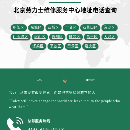
安徽省铜陵市铜官区石城大道劳力士售后服务中心（需提前预约）
北京劳力士维修服务中心地址电话查询
安徽省芜湖市镜湖区中山路步行街劳力士售后服务中心（需提前预约）
安徽省宣城市宣州区叠嶂西路劳力士售后服务中心（需提前预约）
福建省龙岩市新罗区九一南路劳力士售后服务中心（需提前预约）
朝阳区
东城区
西城区
丰台区
石景山区
海淀区
福建省南平市建阳区人民西路劳力士售后服务中心（需提前预约）
门头沟区
房山区
通州区
顺义区
昌平区
大兴区
福建省宁德市蕉城区天湖东路劳力士售后服务中心（需提前预约）
怀柔区
平谷区
密云区
延庆区
福建省莆田市城厢区霞林街道荔华东大道劳力士售后服务中心（需提前预约）
福建省三明市三元区东乾二路劳力士售后服务中心（需提前预约）
福建省漳州市龙文区步港路劳力士售后服务中心（需提前预约）
江苏省常州市新北区龙锦路1590号现代传媒中心5号楼10层1008室劳力士售后服务中心（需提前预约）
江苏省淮安市清江浦区淮海北路劳力士售后服务中心（需提前预约）
江苏省连云港市海州区通灌北路劳力士售后服务中心（需提前预约）
劳力士从来没有改变世界，而是把它留给佩戴它的人
江苏省南京市秦淮区中山南路1号南京中心22层22-C1-C3室劳力士售后服务中心（需提前预约）
"Rolex will never change the world.we leave that to the people who
wear them.”
江苏省宿迁市宿城区西湖路劳力士售后服务中心（需提前预约）
江苏省泰州市海陵区永定东路399号置地商务中心东塔（华润万象城）17层1706室劳力士售后服务中心（需提前预约）
总部服务热线
江苏省徐州市鼓楼区淮海东路29号苏宁广场IFC国际金融中心35层3508室劳力士售后服务中心（需提前预约）
400-805-0023