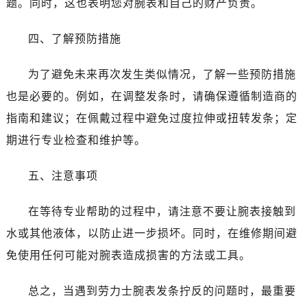
题。同时，这也表明您对腕表和自己的财产负责。
昆明市盘龙区北京路928号同德昆明广场写字楼10层06室（需提前预约）
石家庄市长安区中山东路39号勒泰中心写字楼B座13层07室（需提前预约）
四、了解预防措施
西安市碑林区南关正街88号华侨城长安国际中心E座6楼10室（需提前预约）
海口市龙华区金贸东路5号海口华润大厦B座17层1707室（需提前预约）
为了避免未来再次发生类似情况，了解一些预防措施
唐山市路南区新华东道100号万达广场写字楼A座10层1002室（需提前预约）
也是必要的。例如，在调整发条时，请确保遵循制造商的
台州市椒江区东海大道1800号腾达中心东1幢20楼2002室（需提前预约）
指南和建议；在佩戴过程中避免过度拉伸或扭转发条；定
内蒙古自治区呼和浩特市玉泉区大学西街70号华润万象城写字楼（鄂尔多斯大厦）23层2326室（需提前预约）
期进行专业检查和维护等。
甘肃省兰州市七里河区西津西路16号兰州中心写字楼21层2102室（需提前预约）
黑龙江省大庆市萨尔图区会战大街劳力士售后服务中心（需提前预约）
五、注意事项
黑龙江省鹤岗市向阳区红军路劳力士售后服务中心（需提前预约）
黑龙江省黑河市爱辉区中央街劳力士售后服务中心（需提前预约）
在等待专业帮助的过程中，请注意不要让腕表接触到
黑龙江省鸡西市鸡冠区红军路劳力士售后服务中心（需提前预约）
水或其他液体，以防止进一步损坏。同时，在维修期间避
黑龙江省佳木斯市向阳区长安路劳力士售后服务中心（需提前预约）
免使用任何可能对腕表造成损害的方法或工具。
黑龙江省牡丹江市东安区太平路劳力士售后服务中心（需提前预约）
黑龙江省七台河市桃山区大同街劳力士售后服务中心（需提前预约）
总之，当遇到劳力士腕表发条拧反的问题时，最重要
黑龙江省齐齐哈尔市龙沙区龙华路劳力士售后服务中心（需提前预约）