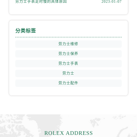
劳力士手表走时慢的具体原因
2023-01-07
山西省运城市盐湖区河东街劳力士售后服务中心（需提前预约）
山西省长治市潞州区英雄中路劳力士售后服务中心（需提前预约）
山西省太原市迎泽区迎泽街道解放路15号亨得利名表维修授权店3楼劳力士售后服务中心（需提前预约）
天津市和平区赤峰道136号天津国际金融中心26层2603室劳力士售后服务中心（需提前预约）
分类标签
安徽省安庆市迎江区人民路劳力士售后服务中心（需提前预约）
劳力士维修
安徽省蚌埠市蚌山区淮河路劳力士售后服务中心（需提前预约）
安徽省亳州市谯城区魏武大道劳力士售后服务中心（需提前预约）
劳力士保养
安徽省池州市贵池区长江路劳力士售后服务中心（需提前预约）
劳力士手表
安徽省滁州市琅琊区南谯北路劳力士售后服务中心（需提前预约）
劳力士
安徽省阜阳市颍州区颍州北路劳力士售后服务中心（需提前预约）
劳力士配件
安徽省淮北市相山区淮海路劳力士售后服务中心（需提前预约）
安徽省淮南市田家庵区国庆中路劳力士售后服务中心（需提前预约）
安徽省黄山市屯溪区黄山西路劳力士售后服务中心（需提前预约）
安徽省六安市金安区解放中路劳力士售后服务中心（需提前预约）
安徽省马鞍山市雨山区湖南西路劳力士售后服务中心（需提前预约）
安徽省宿州市埇桥区人民中路劳力士售后服务中心（需提前预约）
ROLEX ADDRESS