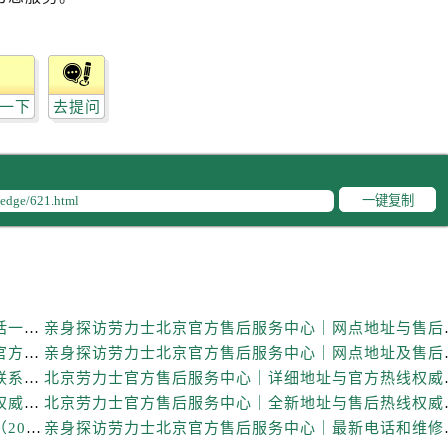
售后服务中心（需提前预约）
后服务中心（需提前预约）
售后服务中心（需提前预约）
力士售后服务中心（需提前预约）
一下
去提问
经街交汇处劳力士售后服务中心（需提前预约）
售后服务中心（需提前预约）
劳力士售后服务中心（需提前预约）
一键复制
后服务中心（需提前预约）
后服务中心（需提前预约）
后服务中心（需提前预约）
后服务中心（需提前预约）
后服务中心（需提前预约）
亲身探访劳力士北京官方售后服务中心｜全新地址电话一览（2026年7月最新）
亲身探访劳力士北京官
后服务中心（需提前预约）
亲身探访劳力士北京官方售后服务中心｜网点地址及官方服务电话（2026年6月最新）
亲身探访劳力士北京官
售后服务中心（需提前预约）
亲身探访劳力士北京官方售后服务中心｜完整地址与联系电话（2026年6月最新）
北京劳力士官方售后服
售后服务中心（需提前预约）
北京劳力士官方售后服务中心｜服务热线及详细地址权威信息公示（2026年6月最新）
北京劳力士官方售后服
售后服务中心（需提前预约）
亲身探访劳力士北京官方售后服务中心｜热线与地址（2026年6月最新）
亲身探访劳力士北京官