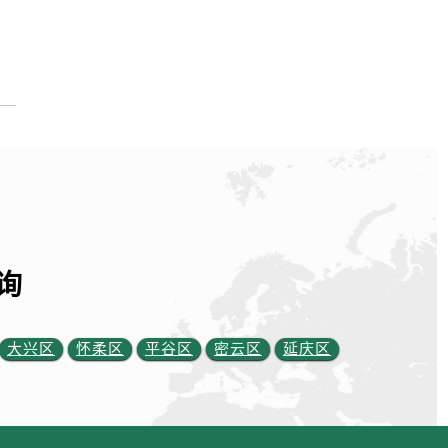
询
大兴区
怀柔区
平谷区
密云区
延庆区