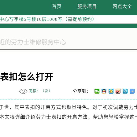
际广场写字楼8层806室（需提前预约）
首页
服务项目
网点大全
南京中心写字楼22层C1-1室（需提前预约）
中心写字楼5号楼10层1008室（需提前预约）
FC国际金融中心写字楼35层3508室（需提前预约）
楼1号楼18层1803室（需提前预约）
字楼1号楼16层1604室（需提前预约）
务中心东塔写字楼（华润万象城）17层1706室（需提前预约）
场办公楼20层2009室（需提前预约）
写字楼A座5层503-5室（需提前预约）
士表扣怎么打开
广场写字楼4号楼22层2209室（需提前预约）
际中心写字楼8层805室（需提前预约）
阅读：（
次）
分享到：
易中心写字楼A座13层1304室（需提前预约）
绿地双子塔（中央广场）A1座办公楼14层07室（需提前预约）
于世，其中表扣的开启方式也颇具特色。对于初次佩戴劳力
心写字楼（万象城）15层1508室（需提前预约）
本文将详细介绍劳力士表扣的开启方法，帮助您轻松掌握这
际中心写字楼A塔7层704室（需提前预约）
世界贸易中心大厦南塔写字楼15层07室（需提前预约）