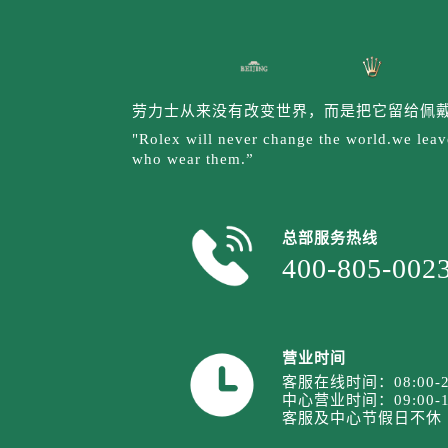
内蒙古自治区乌海市海勃湾区人民南
内蒙古自治区乌兰察布市集宁区恩和
内蒙古自治区锡林郭勒盟市锡林浩特
内蒙古自治区兴安盟市乌兰浩特市兴
劳力士从来没有改变世界，而是把它留给佩
山西省大同市平城区迎宾街劳力士售
"Rolex will never change the world.we leave
山西省晋城市城区黄华街劳力士售后
who wear them.”
山西省晋中市榆次区顺城街劳力士售
山西省临汾市尧都区解放路劳力士售
山西省吕梁市离石区永宁中路与建设
总部服务热线
山西省朔州市朔城区怡西路与鄯阳西
400-805-002
山西省忻州市忻府区和平东街与七一
山西省阳泉市郊区平阳东街与新城大
山西省运城市盐湖区河东街劳力士售
营业时间
山西省长治市潞州区英雄中路劳力士
客服在线时间：08:00-2
山西省太原市迎泽区迎泽街道解放路
中心营业时间：09:00-1
客服及中心节假日不休
天津市和平区赤峰道136号天津国际