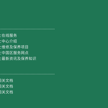
士在线服务
士中心介绍
士维修及保养项目
士中国区服务网点
士最新资讯及保养知识
相关文档
相关文档
相关文档
约）