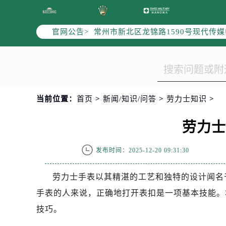
上海市黄浦区南京东路299号宏伊国
南京市秦淮区中山南路1号（新街口）
官网公告>
常州市新北区龙锦路1590号现代传媒
徐州市鼓楼区淮海东路29号苏宁广场I
扬州市邗江区国展路29号星耀天地写字
盐城市盐都区世纪大道5号盐城金融城写
泰州市海陵区永定东路399号置地商
当前位置：
首页
>
新闻/知识/问答
>
劳力士知识
>
宁波市江北区大闸南路500号来福士广
杭州市上城区钱江路1366号华润大厦
劳力
金华市金东区东市南街777号金华万达
绍兴市越城区胜利东路379号世茂天
发布时间：2025-12-20 09:31:30
嘉兴市南湖区广益路705号嘉兴世界贸
南昌市红谷滩新区红谷中大道998号
劳力士手表以其精湛的工艺和独特的设计闻名
济南市历下区经十路11111号华润中
手表的人来说，正确地打开表扣是一项基本技能。
广州市天河区天河路230号万菱汇国
技巧。
广州市越秀区环市东路371-375号