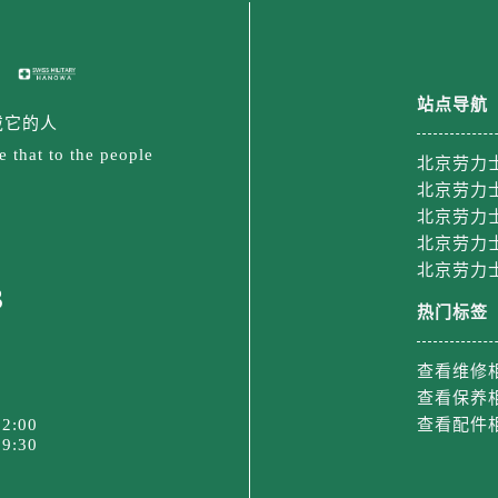
路劳力士售后服务中心（需提前预约）
大街劳力士售后服务中心（需提前预约）
市光明街与额尔敦路交叉口劳力士售后服务中心（需提前预约）
安大街劳力士售后服务中心（需提前预约）
站点导航
戴它的人
后服务中心（需提前预约）
 that to the people
服务中心（需提前预约）
北京劳力
北京劳力
后服务中心（需提前预约）
北京劳力
后服务中心（需提前预约）
北京劳力
街交叉口劳力士售后服务中心（需提前预约）
北京劳力
街交汇处劳力士售后服务中心（需提前预约）
3
热门标签
南路交叉口劳力士售后服务中心（需提前预约）
道交叉口劳力士售后服务中心（需提前预约）
查看维修
后服务中心（需提前预约）
查看保养
售后服务中心（需提前预约）
2:00
查看配件
15号亨得利名表维修授权店3楼劳力士售后服务中心（需提前预
9:30
金融中心26层2603室劳力士售后服务中心（需提前预约）