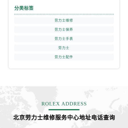
安徽省宣城市宣州区叠嶂西路劳力士售后服务中心（需提前预约）
分类标签
福建省龙岩市新罗区九一南路劳力士售后服务中心（需提前预约）
福建省南平市建阳区人民西路劳力士售后服务中心（需提前预约）
劳力士维修
福建省宁德市蕉城区天湖东路劳力士售后服务中心（需提前预约）
劳力士保养
福建省莆田市城厢区霞林街道荔华东大道劳力士售后服务中心（需提前预约）
劳力士手表
福建省三明市三元区东乾二路劳力士售后服务中心（需提前预约）
劳力士
福建省漳州市龙文区步港路劳力士售后服务中心（需提前预约）
劳力士配件
江苏省常州市新北区龙锦路1590号现代传媒中心5号楼10层1008室劳力士售后服务中心（需提前预约）
江苏省淮安市清江浦区淮海北路劳力士售后服务中心（需提前预约）
江苏省连云港市海州区通灌北路劳力士售后服务中心（需提前预约）
江苏省南京市秦淮区中山南路1号南京中心22层22-C1-C3室劳力士售后服务中心（需提前预约）
江苏省宿迁市宿城区西湖路劳力士售后服务中心（需提前预约）
江苏省泰州市海陵区永定东路399号置地商务中心东塔（华润万象城）17层1706室劳力士售后服务中心（需提前预约）
ROLEX ADDRESS
江苏省徐州市鼓楼区淮海东路29号苏宁广场IFC国际金融中心35层3508室劳力士售后服务中心（需提前预约）
江苏省盐城市盐都区世纪大道5号盐城金融城写字楼1号楼16层1604室劳力士售后服务中心（需提前预约）
北京劳力士维修服务中心地址电话查询
江苏省扬州市邗江区国展路29号星耀天地写字楼1号楼18层1803室劳力士售后服务中心（需提前预约）