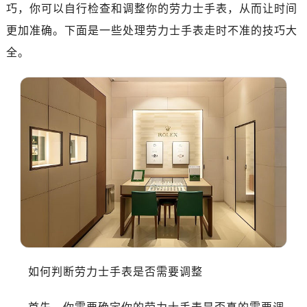
广州市天河区天河路230号万菱汇国际中心写字楼A塔7层704室（需提前预约）
巧，你可以自行检查和调整你的劳力士手表，从而让时间
广州市越秀区环市东路371-375号世界贸易中心大厦南塔写字楼15层07室（需提前预约）
更加准确。下面是一些处理劳力士手表走时不准的技巧大
深圳市罗湖区深南东路5001号华润大厦写字楼17层1701室（需提前预约）
全。
惠州市惠城区江北文昌一路7号华贸大厦写字楼1座30层05室（需提前预约）
厦门市思明区湖滨东路95号华润大厦写字楼B座11层1104室（需提前预约）
福州市鼓楼区五四路128-1号恒力城写字楼15层03室（需提前预约）
成都市锦江区人民东路6号SAC东原中心写字楼24层2406B室（需提前预约）
重庆市江北区观音桥步行街2号融恒时代广场写字楼9层902室（需提前预约）
长沙市芙蓉区定王台街道建湘路393号世茂环球金融中心写字楼（芙蓉广场）10层13室（需提前预约）
郑州市二七区铭功路10号华润大厦写字楼29层2905室（需提前预约）
太原市迎泽区解放路15号亨得利名表服务中心（品牌授权店）3层整层（需提前预约）
沈阳市沈河区中街路137号亨得利名表服务中心（品牌授权店）1层整层（需提前预约）
沈阳市沈河区中街路83号亨得利名表服务中心（品牌授权店）1层整层（需提前预约）
乌鲁木齐市天山区红山路26号时代广场（CCMALL）C座17层17-B（需提前预约）
如何判断劳力士手表是否需要调整
温州市鹿城区锦绣路1067号置信广场10层1015室（需提前预约）
哈尔滨市道里区友谊西路600号富力中心T2座写字楼29层03室（需提前预约）