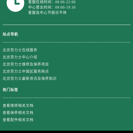
山东省莱芜市文化南路8号银座商城名表维修一楼名表维修劳力士售后服务中心（需提前预约）
客服在线时间：08:00-22:00
中心营业时间：09:00-19:30
山东省临沂市兰山区解放路劳力士售后服务中心（需提前预约）
客服及中心节假日不休
山东省日照市东港区烟台路劳力士售后服务中心（需提前预约）
山东省泰安市泰山区财源街道泰山大街劳力士售后服务中心（需提前预约）
站点导航
山东省威海市环翠区新威海路89号振华商厦一楼名表维修劳力士售后服务中心（需提前预约）
山东省潍坊市奎文区东风东街劳力士售后服务中心（需提前预约）
北京劳力士在线服务
山东省枣庄市滕州市北辛路与善国路交叉口劳力士售后服务中心（需提前预约）
北京劳力士中心介绍
山东省淄博市张店区金晶大道劳力士售后服务中心（需提前预约）
北京劳力士维修及保养项目
上海市黄浦区南京东路299号宏伊国际广场写字楼8层806室劳力士售后服务中心（需提前预约）
北京劳力士中国区服务网点
上海市徐汇区虹桥路3号港汇中心2座37层3705室劳力士售后服务中心（需提前预约）
北京劳力士最新资讯及保养知识
浙江省杭州市上城区钱江路1366号华润大厦A座5层503-5室劳力士售后服务中心（需提前预约）
热门标签
浙江省湖州市吴兴区劳动路劳力士售后服务中心（需提前预约）
浙江省嘉兴市南湖区广益路705号嘉兴世界贸易中心A座13层1304室劳力士售后服务中心（需提前预约）
查看维修相关文档
浙江省金华市金东区东市南街777号金华万达广场4号楼22楼2209室劳力士售后服务中心（需提前预约）
查看保养相关文档
浙江省丽水市莲都区解放街劳力士售后服务中心（需提前预约）
查看配件相关文档
浙江省宁波市江北区大闸南路500号来福士广场办公楼20层2009室劳力士售后服务中心（需提前预约）