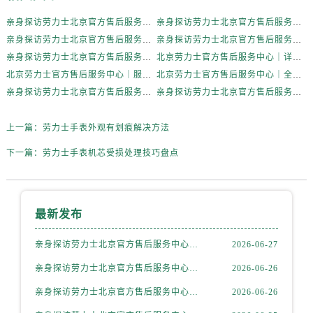
内蒙古自治区呼伦贝尔市海拉尔区中央街劳力士售后服务中心（需提前预约）
亲身探访劳力士北京官方售后服务中心｜全新地址电话一览（2026年7月最新）
亲身探访劳力士北京官方售后服务中心｜网点地址与售后热线（2026年6月最新）
内蒙古自治区通辽市科尔沁区明仁大街劳力士售后服务中心（需提前预约）
亲身探访劳力士北京官方售后服务中心｜网点地址及官方服务电话（2026年6月最新）
亲身探访劳力士北京官方售后服务中心｜网点地址及售后热线（2026年6月最新）
内蒙古自治区乌海市海勃湾区人民南路劳力士售后服务中心（需提前预约）
亲身探访劳力士北京官方售后服务中心｜完整地址与联系电话（2026年6月最新）
北京劳力士官方售后服务中心｜详细地址与官方热线权威信息公示（2026年6月最新）
内蒙古自治区乌兰察布市集宁区恩和大街劳力士售后服务中心（需提前预约）
北京劳力士官方售后服务中心｜服务热线及详细地址权威信息公示（2026年6月最新）
北京劳力士官方售后服务中心｜全新地址与售后热线权威信息公示（2026年6月最新）
内蒙古自治区锡林郭勒盟市锡林浩特市光明街与额尔敦路交叉口劳力士售后服务中心（需提前预约）
亲身探访劳力士北京官方售后服务中心｜热线与地址（2026年6月最新）
亲身探访劳力士北京官方售后服务中心｜最新电话和维修地址（2026年6月最新）
内蒙古自治区兴安盟市乌兰浩特市兴安大街劳力士售后服务中心（需提前预约）
山西省大同市平城区迎宾街劳力士售后服务中心（需提前预约）
上一篇：
劳力士手表外观有划痕解决方法
山西省晋城市城区黄华街劳力士售后服务中心（需提前预约）
下一篇：
劳力士手表机芯受损处理技巧盘点
山西省晋中市榆次区顺城街劳力士售后服务中心（需提前预约）
山西省临汾市尧都区解放路劳力士售后服务中心（需提前预约）
山西省吕梁市离石区永宁中路与建设街交叉口劳力士售后服务中心（需提前预约）
最新发布
山西省朔州市朔城区怡西路与鄯阳西街交汇处劳力士售后服务中心（需提前预约）
山西省忻州市忻府区和平东街与七一南路交叉口劳力士售后服务中心（需提前预约）
亲身探访劳力士北京官方售后服务中心｜全新地址电话一览（2026年7月最新）
2026-06-27
山西省阳泉市郊区平阳东街与新城大道交叉口劳力士售后服务中心（需提前预约）
亲身探访劳力士北京官方售后服务中心｜网点地址与售后热线（2026年6月最新）
2026-06-26
山西省运城市盐湖区河东街劳力士售后服务中心（需提前预约）
亲身探访劳力士北京官方售后服务中心｜网点地址及官方服务电话（2026年6月最新）
2026-06-26
山西省长治市潞州区英雄中路劳力士售后服务中心（需提前预约）