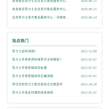
亲身探访劳力士北京官方售后服务中心｜网点地址及售后热线（2026年6月最新）
2026-06-25
山西省太原市迎泽区迎泽街道解放路15号亨得利名表维修授权店3楼劳力士售后服务中心（需提前预约）
天津市和平区赤峰道136号天津国际金融中心26层2603室劳力士售后服务中心（需提前预约）
亲身探访劳力士北京官方售后服务中心｜完整地址与联系电话（2026年6月最新）
2026-06-25
安徽省安庆市迎江区人民路劳力士售后服务中心（需提前预约）
北京劳力士官方售后服务中心｜详细地址与官方热线权威信息公示（2026年6月最新）
2026-06-24
安徽省蚌埠市蚌山区淮河路劳力士售后服务中心（需提前预约）
安徽省亳州市谯城区魏武大道劳力士售后服务中心（需提前预约）
安徽省池州市贵池区长江路劳力士售后服务中心（需提前预约）
站点热门
安徽省滁州市琅琊区南谯北路劳力士售后服务中心（需提前预约）
安徽省阜阳市颍州区颍州北路劳力士售后服务中心（需提前预约）
劳力士如何消磁？
2022-12-09
安徽省淮北市相山区淮海路劳力士售后服务中心（需提前预约）
劳力士手表表带的保养方法有哪些？
2023-01-07
安徽省淮南市田家庵区国庆中路劳力士售后服务中心（需提前预约）
劳力士手表受磁如何处理
2023-01-07
安徽省黄山市屯溪区黄山西路劳力士售后服务中心（需提前预约）
劳力士手表受磁如何正确消磁
2023-01-07
安徽省六安市金安区解放中路劳力士售后服务中心（需提前预约）
安徽省马鞍山市雨山区湖南西路劳力士售后服务中心（需提前预约）
带日历的劳力士蚝式恒动五位数型号
2023-10-28
安徽省宿州市埇桥区人民中路劳力士售后服务中心（需提前预约）
劳力士手表走时慢的具体原因
2023-01-07
安徽省铜陵市铜官区石城大道劳力士售后服务中心（需提前预约）
安徽省芜湖市镜湖区中山路步行街劳力士售后服务中心（需提前预约）