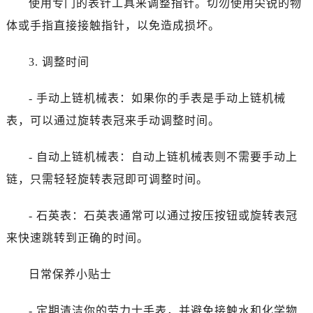
使用专门的表针工具来调整指针。切勿使用尖锐的物
西安市碑林区南关正街88号华侨城长安国际中心E座6楼10室（需提前预约）
海口市龙华区金贸东路5号海口华润大厦B座17层1707室（需提前预约）
体或手指直接接触指针，以免造成损坏。
唐山市路南区新华东道100号万达广场写字楼A座10层1002室（需提前预约）
3. 调整时间
台州市椒江区东海大道1800号腾达中心东1幢20楼2002室（需提前预约）
内蒙古自治区呼和浩特市玉泉区大学西街70号华润万象城写字楼（鄂尔多斯大厦）23层2326室（需提前预约）
- 手动上链机械表：如果你的手表是手动上链机械
甘肃省兰州市七里河区西津西路16号兰州中心写字楼21层2102室（需提前预约）
表，可以通过旋转表冠来手动调整时间。
黑龙江省大庆市萨尔图区会战大街劳力士售后服务中心（需提前预约）
黑龙江省鹤岗市向阳区红军路劳力士售后服务中心（需提前预约）
- 自动上链机械表：自动上链机械表则不需要手动上
黑龙江省黑河市爱辉区中央街劳力士售后服务中心（需提前预约）
链，只需轻轻旋转表冠即可调整时间。
黑龙江省鸡西市鸡冠区红军路劳力士售后服务中心（需提前预约）
黑龙江省佳木斯市向阳区长安路劳力士售后服务中心（需提前预约）
- 石英表：石英表通常可以通过按压按钮或旋转表冠
黑龙江省牡丹江市东安区太平路劳力士售后服务中心（需提前预约）
来快速跳转到正确的时间。
黑龙江省七台河市桃山区大同街劳力士售后服务中心（需提前预约）
黑龙江省齐齐哈尔市龙沙区龙华路劳力士售后服务中心（需提前预约）
日常保养小贴士
黑龙江省双鸭山市尖山区新兴大街劳力士售后服务中心（需提前预约）
黑龙江省绥化市北林区新华街与康庄路交叉口劳力士售后服务中心（需提前预约）
- 定期清洁你的劳力士手表，并避免接触水和化学物