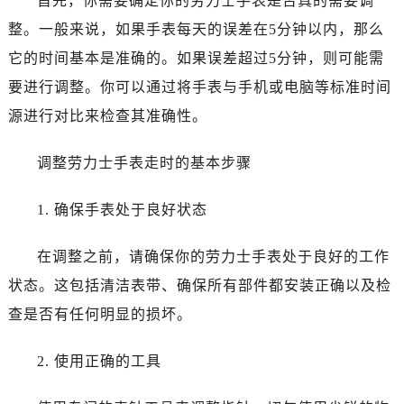
首先，你需要确定你的劳力士手表是否真的需要调
大连市中山区人民路15号国际金融大厦7层G室（需提前预约）
整。一般来说，如果手表每天的误差在5分钟以内，那么
佛山市禅城区季华五路57号万科金融中心C座12层1205室（需提前预约）
东莞市东城街道鸿福东路1号民盈国贸中心T1写字楼9层907室（需提前预约）
它的时间基本是准确的。如果误差超过5分钟，则可能需
无锡市梁溪区人民中路139号恒隆广场写字楼1座11层1104室（需提前预约）
要进行调整。你可以通过将手表与手机或电脑等标准时间
南通市崇川区工农路57号圆融广场写字楼16层1603室（需提前预约）
源进行对比来检查其准确性。
苏州市苏州工业园区星港街199号苏州中心办公楼C座22层08室（需提前预约）
武汉市江汉区解放大道686号世界贸易大厦38层09室（需提前预约）
调整劳力士手表走时的基本步骤
南宁市青秀区金湖路59号地王大厦12楼1224室（需提前预约）
合肥市蜀山区潜山路111号万象城华润大厦B座12楼03室（需提前预约）
1. 确保手表处于良好状态
泉州市丰泽区宝洲路729号浦西万达中心写字楼A座7楼709室（需提前预约）
在调整之前，请确保你的劳力士手表处于良好的工作
青岛市南区山东路6号华润大厦B座22层04室（需提前预约）
烟台市芝罘区胜利路139号万达金融中心A座907室（需提前预约）
状态。这包括清洁表带、确保所有部件都安装正确以及检
长春市朝阳区西安大路727号中银大厦A座(旺进大厦)18层09室（需提前预约）
查是否有任何明显的损坏。
贵阳市南明区都司高架桥路33号亨特国际金融中心14楼14D（需提前预约）
昆明市盘龙区北京路928号同德昆明广场写字楼10层06室（需提前预约）
2. 使用正确的工具
石家庄市长安区中山东路39号勒泰中心写字楼B座13层07室（需提前预约）