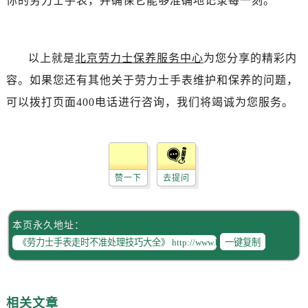
你的劳力士手表，并确保它能够准确地记录每一刻。
辽宁省葫芦岛市连山区中央路劳力士售后服务中心（需提前预约）
辽宁省锦州市古塔区中央大街劳力士售后服务中心（需提前预约）
辽宁省辽阳市白塔区新运大街劳力士售后服务中心（需提前预约）
以上就是
北京劳力士保养服务中心
为您分享的精彩内
辽宁省盘锦市兴隆台区石油大街劳力士售后服务中心（需提前预约）
容。如果您还有其他关于劳力士手表维护和保养的问题，
辽宁省铁岭市银州区南马路劳力士售后服务中心（需提前预约）
辽宁省营口市站前区市府路与渤海大街交叉口劳力士售后服务中心（需提前预约）
可以拨打页面400电话进行咨询，我们将竭诚为您服务。
辽宁省沈阳市沈河区中街路137号亨得利名表维修授权店1楼劳力士售后服务中心（需提前预约）
辽宁省沈阳市沈河区中街路83号亨得利名表维修授权店1楼劳力士售后服务中心（需提前预约）
北京市朝阳区建国门外大街甲6号华熙国际中心D座11层1102室劳力士售后服务中心（需提前预约）
北京市东城区东长安街1号王府井东方广场W3座6层602室劳力士售后服务中心（需提前预约）
赞一下
去提问
河北省保定市竞秀区朝阳北大街北国先天下劳力士售后服务中心（需提前预约）
内蒙古自治区阿拉善盟市左旗土尔扈特大街劳力士售后服务中心（需提前预约）
本页永久地址：
内蒙古自治区巴彦淖尔市临河区新华街劳力士售后服务中心（需提前预约）
一键复制
内蒙古自治区包头市青山区幸福路甲3号王府井百货名表维修劳力士售后服务中心（需提前预约）
内蒙古自治区赤峰市红山区哈达街劳力士售后服务中心（需提前预约）
内蒙古自治区鄂尔多斯市东胜区伊金霍洛街劳力士售后服务中心（需提前预约）
相关文章