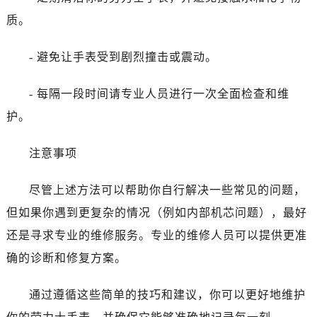
黑龙江省伊春市伊美区通河路劳力士售后服务中心（需提前预约）
质。
吉林省白城市洮北区明仁南街劳力士售后服务中心（需提前预约）
吉林省白山市浑江区浑江大街劳力士售后服务中心（需提前预约）
- 避免让手表受到剧烈撞击或震动。
吉林省吉林市船营区河南街劳力士售后服务中心（需提前预约）
吉林省辽源市龙山区人民大街劳力士售后服务中心（需提前预约）
- 每隔一段时间请专业人员进行一次全面检查和维
吉林省梅河口市新华街道梅河大街劳力士售后服务中心（需提前预约）
护。
吉林省四平市铁东区紫气大路与南九经街交汇处劳力士售后服务中心（需提前预约）
吉林省松原市宁江区五环大街劳力士售后服务中心（需提前预约）
注意事项
吉林省通化市东昌区环通乡江南大街劳力士售后服务中心（需提前预约）
吉林省延边市延吉市解放路劳力士售后服务中心（需提前预约）
尽管上述方法可以帮助你自行解决一些常见的问题，
辽宁省鞍山市铁东区站前街劳力士售后服务中心（需提前预约）
但如果你遇到更复杂的情况（例如内部机芯问题），最好
辽宁省本溪市平山区胜利路劳力士售后服务中心（需提前预约）
还是寻求专业的维修服务。专业的维修人员可以提供更准
辽宁省朝阳市双塔区新华路劳力士售后服务中心（需提前预约）
确的诊断和修复方案。
辽宁省丹东市振兴区七经街劳力士售后服务中心（需提前预约）
辽宁省抚顺市新抚区东一路劳力士售后服务中心（需提前预约）
通过遵循这些简单的技巧和建议，你可以更好地维护
辽宁省阜新市海州区解放大街劳力士售后服务中心（需提前预约）