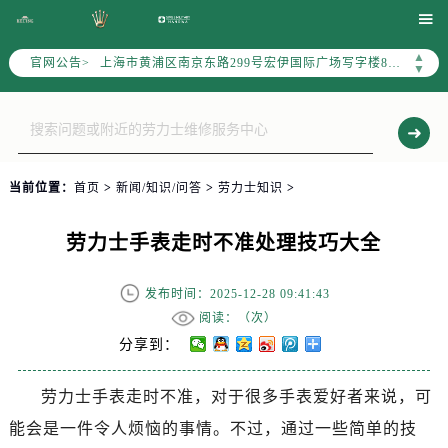
天津市和平区赤峰道136号天津国际金融中心写字楼26层2603室（需提前预约）

上海市徐汇区虹桥路3号港汇中心写字楼2座37层3705室（需提前预约）
▲
官网公告>
上海市黄浦区南京东路299号宏伊国际广场写字楼8层806室（需提前预约）
▼
南京市秦淮区中山南路1号（新街口）南京中心写字楼22层C1-1室（需提前预约）
常州市新北区龙锦路1590号现代传媒中心写字楼5号楼10层1008室（需提前预约）
徐州市鼓楼区淮海东路29号苏宁广场IFC国际金融中心写字楼35层3508室（需提前预约）
扬州市邗江区国展路29号星耀天地写字楼1号楼18层1803室（需提前预约）
当前位置：
首页
>
新闻/知识/问答
>
劳力士知识
>
盐城市盐都区世纪大道5号盐城金融城写字楼1号楼16层1604室（需提前预约）
泰州市海陵区永定东路399号置地商务中心东塔写字楼（华润万象城）17层1706室（需提前预约）
劳力士手表走时不准处理技巧大全
宁波市江北区大闸南路500号来福士广场办公楼20层2009室（需提前预约）
杭州市上城区钱江路1366号华润大厦写字楼A座5层503-5室（需提前预约）
发布时间：2025-12-28 09:41:43
金华市金东区东市南街777号金华万达广场写字楼4号楼22层2209室（需提前预约）
阅读：（
次）
绍兴市越城区胜利东路379号世茂天际中心写字楼8层805室（需提前预约）
分享到：
嘉兴市南湖区广益路705号嘉兴世界贸易中心写字楼A座13层1304室（需提前预约）
劳力士手表走时不准，对于很多手表爱好者来说，可
南昌市红谷滩新区红谷中大道998号绿地双子塔（中央广场）A1座办公楼14层07室（需提前预约）
能会是一件令人烦恼的事情。不过，通过一些简单的技
济南市历下区经十路11111号华润中心写字楼（万象城）15层1508室（需提前预约）