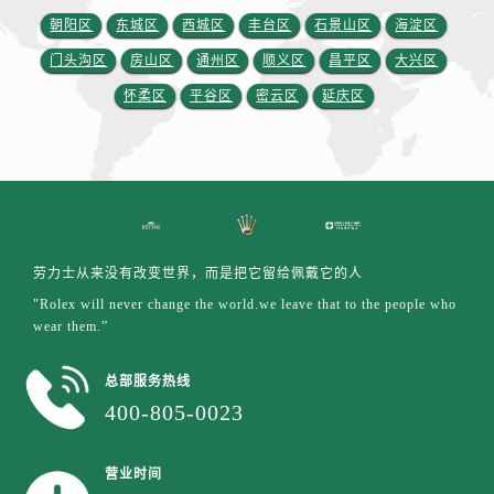
江苏省镇江市京口区中山东路劳力士售后服务中心（需提前预约）
朝阳区
东城区
西城区
丰台区
石景山区
海淀区
江西省抚州市临川区赣东大道劳力士售后服务中心（需提前预约）
门头沟区
房山区
通州区
顺义区
昌平区
大兴区
江西省赣州市章贡区文清路劳力士售后服务中心（需提前预约）
怀柔区
平谷区
密云区
延庆区
江西省吉安市吉州区井冈山大道劳力士售后服务中心（需提前预约）
江西省景德镇市珠山区珠山中路劳力士售后服务中心（需提前预约）
江西省九江市浔阳区浔阳路劳力士售后服务中心（需提前预约）
江西省南昌市红谷滩新区红谷中大道998号绿地双子塔（中央广场）A1座办公楼14层1407室劳力士售后服务中心（需提前预约）
江西省萍乡市安源区萍安北大道与康庄路交叉口劳力士售后服务中心（需提前预约）
江西省上饶市信州区滨江西路劳力士售后服务中心（需提前预约）
劳力士从来没有改变世界，而是把它留给佩戴它的人
江西省新余市渝水区北湖西路劳力士售后服务中心（需提前预约）
"Rolex will never change the world.we leave that to the people who
江西省宜春市袁州区中山中路劳力士售后服务中心（需提前预约）
wear them.”
江西省鹰潭市月湖区胜利东路劳力士售后服务中心（需提前预约）
山东省德州市德城区东风中路劳力士售后服务中心（需提前预约）
总部服务热线
400-805-0023
山东省东营市东营区济南路劳力士售后服务中心（需提前预约）
山东省济南市历下区经十路11111号华润中心写字楼（万象城）15层1508室劳力士售后服务中心（需提前预约）
山东省济宁市任城区太白楼路劳力士售后服务中心（需提前预约）
营业时间