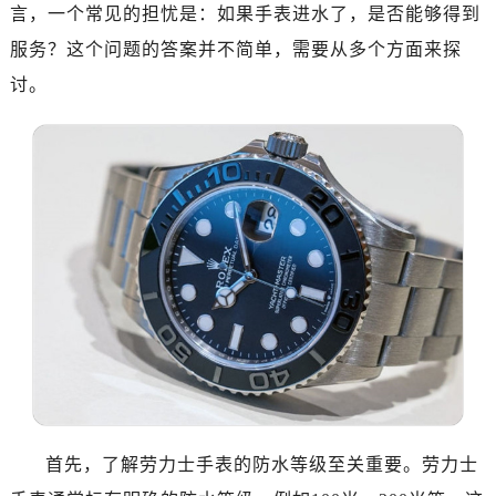
言，一个常见的担忧是：如果手表进水了，是否能够得到
广州市天河区天河路230号万菱汇国际中心写字楼A塔7层704室（需提前预约）
广州市越秀区环市东路371-375号世界贸易中心大厦南塔写字楼15层07室（需提前预约）
服务？这个问题的答案并不简单，需要从多个方面来探
深圳市罗湖区深南东路5001号华润大厦写字楼17层1701室（需提前预约）
讨。
惠州市惠城区江北文昌一路7号华贸大厦写字楼1座30层05室（需提前预约）
厦门市思明区湖滨东路95号华润大厦写字楼B座11层1104室（需提前预约）
福州市鼓楼区五四路128-1号恒力城写字楼15层03室（需提前预约）
成都市锦江区人民东路6号SAC东原中心写字楼24层2406B室（需提前预约）
重庆市江北区观音桥步行街2号融恒时代广场写字楼9层902室（需提前预约）
长沙市芙蓉区定王台街道建湘路393号世茂环球金融中心写字楼（芙蓉广场）10层13室（需提前预约）
郑州市二七区铭功路10号华润大厦写字楼29层2905室（需提前预约）
太原市迎泽区解放路15号亨得利名表服务中心（品牌授权店）3层整层（需提前预约）
沈阳市沈河区中街路137号亨得利名表服务中心（品牌授权店）1层整层（需提前预约）
沈阳市沈河区中街路83号亨得利名表服务中心（品牌授权店）1层整层（需提前预约）
乌鲁木齐市天山区红山路26号时代广场（CCMALL）C座17层17-B（需提前预约）
温州市鹿城区锦绣路1067号置信广场10层1015室（需提前预约）
首先，了解劳力士手表的防水等级至关重要。劳力士
哈尔滨市道里区友谊西路600号富力中心T2座写字楼29层03室（需提前预约）