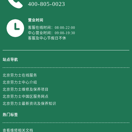
400-805-0023
江苏省镇江市京口区中山东路劳力士售后服务中心（需提前预约）
江西省抚州市临川区赣东大道劳力士售后服务中心（需提前预约）
营业时间
江西省赣州市章贡区文清路劳力士售后服务中心（需提前预约）
客服在线时间：08:00-22:00
江西省吉安市吉州区井冈山大道劳力士售后服务中心（需提前预约）
中心营业时间：09:00-19:30
江西省景德镇市珠山区珠山中路劳力士售后服务中心（需提前预约）
客服及中心节假日不休
江西省九江市浔阳区浔阳路劳力士售后服务中心（需提前预约）
江西省南昌市红谷滩新区红谷中大道998号绿地双子塔（中央广场）A1座办公楼14层1407室劳力士售后服务中心（需提前预约）
站点导航
江西省萍乡市安源区萍安北大道与康庄路交叉口劳力士售后服务中心（需提前预约）
江西省上饶市信州区滨江西路劳力士售后服务中心（需提前预约）
北京劳力士在线服务
江西省新余市渝水区北湖西路劳力士售后服务中心（需提前预约）
北京劳力士中心介绍
江西省宜春市袁州区中山中路劳力士售后服务中心（需提前预约）
北京劳力士维修及保养项目
江西省鹰潭市月湖区胜利东路劳力士售后服务中心（需提前预约）
北京劳力士中国区服务网点
山东省德州市德城区东风中路劳力士售后服务中心（需提前预约）
北京劳力士最新资讯及保养知识
山东省东营市东营区济南路劳力士售后服务中心（需提前预约）
热门标签
山东省济南市历下区经十路11111号华润中心写字楼（万象城）15层1508室劳力士售后服务中心（需提前预约）
山东省济宁市任城区太白楼路劳力士售后服务中心（需提前预约）
查看维修相关文档