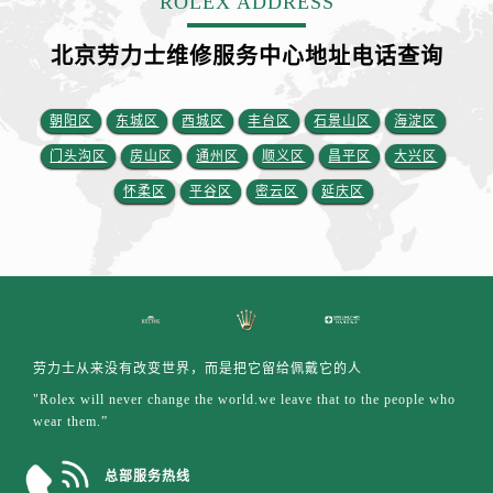
ROLEX ADDRESS
安徽省宣城市宣州区叠嶂西路劳力士售后服务中心（需提前预约）
福建省龙岩市新罗区九一南路劳力士售后服务中心（需提前预约）
北京劳力士维修服务中心地址电话查询
福建省南平市建阳区人民西路劳力士售后服务中心（需提前预约）
福建省宁德市蕉城区天湖东路劳力士售后服务中心（需提前预约）
朝阳区
东城区
西城区
丰台区
石景山区
海淀区
福建省莆田市城厢区霞林街道荔华东大道劳力士售后服务中心（需提前预约）
门头沟区
房山区
通州区
顺义区
昌平区
大兴区
福建省三明市三元区东乾二路劳力士售后服务中心（需提前预约）
怀柔区
平谷区
密云区
延庆区
福建省漳州市龙文区步港路劳力士售后服务中心（需提前预约）
江苏省常州市新北区龙锦路1590号现代传媒中心5号楼10层1008室劳力士售后服务中心（需提前预约）
江苏省淮安市清江浦区淮海北路劳力士售后服务中心（需提前预约）
江苏省连云港市海州区通灌北路劳力士售后服务中心（需提前预约）
江苏省南京市秦淮区中山南路1号南京中心22层22-C1-C3室劳力士售后服务中心（需提前预约）
江苏省宿迁市宿城区西湖路劳力士售后服务中心（需提前预约）
劳力士从来没有改变世界，而是把它留给佩戴它的人
江苏省泰州市海陵区永定东路399号置地商务中心东塔（华润万象城）17层1706室劳力士售后服务中心（需提前预约）
"Rolex will never change the world.we leave that to the people who
江苏省徐州市鼓楼区淮海东路29号苏宁广场IFC国际金融中心35层3508室劳力士售后服务中心（需提前预约）
wear them.”
江苏省盐城市盐都区世纪大道5号盐城金融城写字楼1号楼16层1604室劳力士售后服务中心（需提前预约）
总部服务热线
江苏省扬州市邗江区国展路29号星耀天地写字楼1号楼18层1803室劳力士售后服务中心（需提前预约）