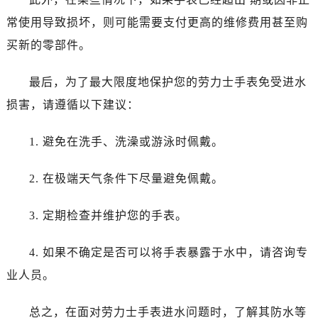
西安市碑林区南关正街88号华侨城长安国际中心E座6楼10室（需提前预约）
常使用导致损坏，则可能需要支付更高的维修费用甚至购
海口市龙华区金贸东路5号海口华润大厦B座17层1707室（需提前预约）
买新的零部件。
唐山市路南区新华东道100号万达广场写字楼A座10层1002室（需提前预约）
台州市椒江区东海大道1800号腾达中心东1幢20楼2002室（需提前预约）
最后，为了最大限度地保护您的劳力士手表免受进水
内蒙古自治区呼和浩特市玉泉区大学西街70号华润万象城写字楼（鄂尔多斯大厦）23层2326室（需提前预约）
损害，请遵循以下建议：
甘肃省兰州市七里河区西津西路16号兰州中心写字楼21层2102室（需提前预约）
黑龙江省大庆市萨尔图区会战大街劳力士售后服务中心（需提前预约）
1. 避免在洗手、洗澡或游泳时佩戴。
黑龙江省鹤岗市向阳区红军路劳力士售后服务中心（需提前预约）
黑龙江省黑河市爱辉区中央街劳力士售后服务中心（需提前预约）
2. 在极端天气条件下尽量避免佩戴。
黑龙江省鸡西市鸡冠区红军路劳力士售后服务中心（需提前预约）
黑龙江省佳木斯市向阳区长安路劳力士售后服务中心（需提前预约）
3. 定期检查并维护您的手表。
黑龙江省牡丹江市东安区太平路劳力士售后服务中心（需提前预约）
黑龙江省七台河市桃山区大同街劳力士售后服务中心（需提前预约）
4. 如果不确定是否可以将手表暴露于水中，请咨询专
黑龙江省齐齐哈尔市龙沙区龙华路劳力士售后服务中心（需提前预约）
业人员。
黑龙江省双鸭山市尖山区新兴大街劳力士售后服务中心（需提前预约）
黑龙江省绥化市北林区新华街与康庄路交叉口劳力士售后服务中心（需提前预约）
总之，在面对劳力士手表进水问题时，了解其防水等