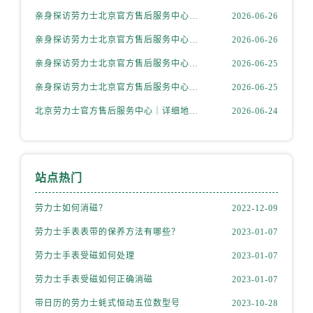
内蒙古自治区呼伦贝尔市海拉尔区中央街劳力士售后服务中心（需提前预约）
亲身探访劳力士北京官方售后服务中心｜网点地址与售后热线（2026年6月最新）
2026-06-26
内蒙古自治区通辽市科尔沁区明仁大街劳力士售后服务中心（需提前预约）
亲身探访劳力士北京官方售后服务中心｜网点地址及官方服务电话（2026年6月最新）
2026-06-26
内蒙古自治区乌海市海勃湾区人民南路劳力士售后服务中心（需提前预约）
亲身探访劳力士北京官方售后服务中心｜网点地址及售后热线（2026年6月最新）
2026-06-25
内蒙古自治区乌兰察布市集宁区恩和大街劳力士售后服务中心（需提前预约）
亲身探访劳力士北京官方售后服务中心｜完整地址与联系电话（2026年6月最新）
2026-06-25
内蒙古自治区锡林郭勒盟市锡林浩特市光明街与额尔敦路交叉口劳力士售后服务中心（需提前预约）
内蒙古自治区兴安盟市乌兰浩特市兴安大街劳力士售后服务中心（需提前预约）
北京劳力士官方售后服务中心｜详细地址与官方热线权威信息公示（2026年6月最新）
2026-06-24
山西省大同市平城区迎宾街劳力士售后服务中心（需提前预约）
山西省晋城市城区黄华街劳力士售后服务中心（需提前预约）
山西省晋中市榆次区顺城街劳力士售后服务中心（需提前预约）
站点热门
山西省临汾市尧都区解放路劳力士售后服务中心（需提前预约）
山西省吕梁市离石区永宁中路与建设街交叉口劳力士售后服务中心（需提前预约）
劳力士如何消磁？
2022-12-09
山西省朔州市朔城区怡西路与鄯阳西街交汇处劳力士售后服务中心（需提前预约）
劳力士手表表带的保养方法有哪些？
2023-01-07
山西省忻州市忻府区和平东街与七一南路交叉口劳力士售后服务中心（需提前预约）
劳力士手表受磁如何处理
2023-01-07
山西省阳泉市郊区平阳东街与新城大道交叉口劳力士售后服务中心（需提前预约）
劳力士手表受磁如何正确消磁
2023-01-07
山西省运城市盐湖区河东街劳力士售后服务中心（需提前预约）
带日历的劳力士蚝式恒动五位数型号
2023-10-28
山西省长治市潞州区英雄中路劳力士售后服务中心（需提前预约）