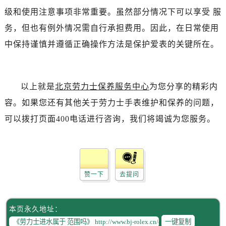
黑龙江省伊春市伊美区通河路劳力士售后服务中心（需提前预约）
级和使用注意事项非常重要。虽然部分情况下可以享受 服
吉林省白城市洮北区明仁南街劳力士售后服务中心（需提前预约）
务，但也有例外情况需自行承担费用。因此，在日常使用
吉林省白山市浑江区浑江大街劳力士售后服务中心（需提前预约）
中保持谨慎并遵循正确操作方法是保护爱表的关键所在。
吉林省吉林市船营区河南街劳力士售后服务中心（需提前预约）
吉林省辽源市龙山区人民大街劳力士售后服务中心（需提前预约）
吉林省梅河口市新华街道梅河大街劳力士售后服务中心（需提前预约）
以上就是
北京劳力士保养服务中心
为您分享的精彩内
吉林省四平市铁东区紫气大路与南九经街交汇处劳力士售后服务中心（需提前预约）
容。如果您还有其他关于劳力士手表维护和保养的问题，
吉林省松原市宁江区五环大街劳力士售后服务中心（需提前预约）
可以拨打页面400电话进行咨询，我们将竭诚为您服务。
吉林省通化市东昌区环通乡江南大街劳力士售后服务中心（需提前预约）
吉林省延边市延吉市解放路劳力士售后服务中心（需提前预约）
辽宁省鞍山市铁东区站前街劳力士售后服务中心（需提前预约）
辽宁省本溪市平山区胜利路劳力士售后服务中心（需提前预约）
赞一下
去提问
辽宁省朝阳市双塔区新华路劳力士售后服务中心（需提前预约）
辽宁省丹东市振兴区七经街劳力士售后服务中心（需提前预约）
辽宁省抚顺市新抚区东一路劳力士售后服务中心（需提前预约）
本页永久地址：
辽宁省阜新市海州区解放大街劳力士售后服务中心（需提前预约）
一键复制