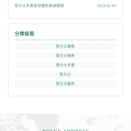
山西省太原市迎泽区迎泽街道解放路15号亨得利名表维修授权店3楼劳力士售后服务中心（需提前预约）
劳力士手表走时慢的具体原因
2023-01-07
天津市和平区赤峰道136号天津国际金融中心26层2603室劳力士售后服务中心（需提前预约）
安徽省安庆市迎江区人民路劳力士售后服务中心（需提前预约）
安徽省蚌埠市蚌山区淮河路劳力士售后服务中心（需提前预约）
分类标签
安徽省亳州市谯城区魏武大道劳力士售后服务中心（需提前预约）
安徽省池州市贵池区长江路劳力士售后服务中心（需提前预约）
劳力士维修
安徽省滁州市琅琊区南谯北路劳力士售后服务中心（需提前预约）
劳力士保养
安徽省阜阳市颍州区颍州北路劳力士售后服务中心（需提前预约）
劳力士手表
安徽省淮北市相山区淮海路劳力士售后服务中心（需提前预约）
劳力士
安徽省淮南市田家庵区国庆中路劳力士售后服务中心（需提前预约）
劳力士配件
安徽省黄山市屯溪区黄山西路劳力士售后服务中心（需提前预约）
安徽省六安市金安区解放中路劳力士售后服务中心（需提前预约）
安徽省马鞍山市雨山区湖南西路劳力士售后服务中心（需提前预约）
安徽省宿州市埇桥区人民中路劳力士售后服务中心（需提前预约）
安徽省铜陵市铜官区石城大道劳力士售后服务中心（需提前预约）
安徽省芜湖市镜湖区中山路步行街劳力士售后服务中心（需提前预约）