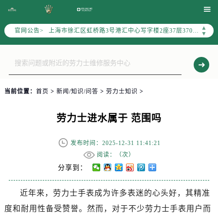
天津市和平区赤峰道136号天津国际金融中心写字楼26层2603室（需提前预约）

上海市徐汇区虹桥路3号港汇中心写字楼2座37层3705室（需提前预约）
▲
官网公告>
▼
上海市黄浦区南京东路299号宏伊国际广场写字楼8层806室（需提前预约）
南京市秦淮区中山南路1号（新街口）南京中心写字楼22层C1-1室（需提前预约）
常州市新北区龙锦路1590号现代传媒中心写字楼5号楼10层1008室（需提前预约）
徐州市鼓楼区淮海东路29号苏宁广场IFC国际金融中心写字楼35层3508室（需提前预约）
扬州市邗江区国展路29号星耀天地写字楼1号楼18层1803室（需提前预约）
当前位置：
首页
>
新闻/知识/问答
>
劳力士知识
>
盐城市盐都区世纪大道5号盐城金融城写字楼1号楼16层1604室（需提前预约）
泰州市海陵区永定东路399号置地商务中心东塔写字楼（华润万象城）17层1706室（需提前预约）
劳力士进水属于 范围吗
宁波市江北区大闸南路500号来福士广场办公楼20层2009室（需提前预约）
发布时间：2025-12-31 11:41:21
杭州市上城区钱江路1366号华润大厦写字楼A座5层503-5室（需提前预约）
阅读：（
次）
金华市金东区东市南街777号金华万达广场写字楼4号楼22层2209室（需提前预约）
分享到：
绍兴市越城区胜利东路379号世茂天际中心写字楼8层805室（需提前预约）
嘉兴市南湖区广益路705号嘉兴世界贸易中心写字楼A座13层1304室（需提前预约）
近年来，劳力士手表成为许多表迷的心头好，其精准
南昌市红谷滩新区红谷中大道998号绿地双子塔（中央广场）A1座办公楼14层07室（需提前预约）
度和耐用性备受赞誉。然而，对于不少劳力士手表用户而
济南市历下区经十路11111号华润中心写字楼（万象城）15层1508室（需提前预约）