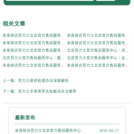
辽宁省葫芦岛市连山区中央路劳力士售后服务中心（需提前预约）
辽宁省锦州市古塔区中央大街劳力士售后服务中心（需提前预约）
辽宁省辽阳市白塔区新运大街劳力士售后服务中心（需提前预约）
相关文章
辽宁省盘锦市兴隆台区石油大街劳力士售后服务中心（需提前预约）
亲身探访劳力士北京官方售后服务中心｜全新地址电话一览（2026年7月最新）
亲身探访劳力士北京官方售后服务中心｜网点地址与售后热线（2026年6月最新）
辽宁省铁岭市银州区南马路劳力士售后服务中心（需提前预约）
亲身探访劳力士北京官方售后服务中心｜网点地址及官方服务电话（2026年6月最新）
亲身探访劳力士北京官方售后服务中心｜网点地址及售后热线（2026年6月最新）
辽宁省营口市站前区市府路与渤海大街交叉口劳力士售后服务中心（需提前预约）
亲身探访劳力士北京官方售后服务中心｜完整地址与联系电话（2026年6月最新）
北京劳力士官方售后服务中心｜详细地址与官方热线权威信息公示（2026年6月最新）
辽宁省沈阳市沈河区中街路137号亨得利名表维修授权店1楼劳力士售后服务中心（需提前预约）
北京劳力士官方售后服务中心｜服务热线及详细地址权威信息公示（2026年6月最新）
北京劳力士官方售后服务中心｜全新地址与售后热线权威信息公示（2026年6月最新）
辽宁省沈阳市沈河区中街路83号亨得利名表维修授权店1楼劳力士售后服务中心（需提前预约）
亲身探访劳力士北京官方售后服务中心｜热线与地址（2026年6月最新）
亲身探访劳力士北京官方售后服务中心｜最新电话和维修地址（2026年6月最新）
北京市朝阳区建国门外大街甲6号华熙国际中心D座11层1102室劳力士售后服务中心（需提前预约）
北京市东城区东长安街1号王府井东方广场W3座6层602室劳力士售后服务中心（需提前预约）
上一篇：
劳力士偷停处理办法深度解析
河北省保定市竞秀区朝阳北大街北国先天下劳力士售后服务中心（需提前预约）
下一篇：
劳力士手表表带太松解决办法推荐
内蒙古自治区阿拉善盟市左旗土尔扈特大街劳力士售后服务中心（需提前预约）
内蒙古自治区巴彦淖尔市临河区新华街劳力士售后服务中心（需提前预约）
内蒙古自治区包头市青山区幸福路甲3号王府井百货名表维修劳力士售后服务中心（需提前预约）
最新发布
内蒙古自治区赤峰市红山区哈达街劳力士售后服务中心（需提前预约）
内蒙古自治区鄂尔多斯市东胜区伊金霍洛街劳力士售后服务中心（需提前预约）
亲身探访劳力士北京官方售后服务中心｜全新地址电话一览（2026年7月最新）
2026-06-27