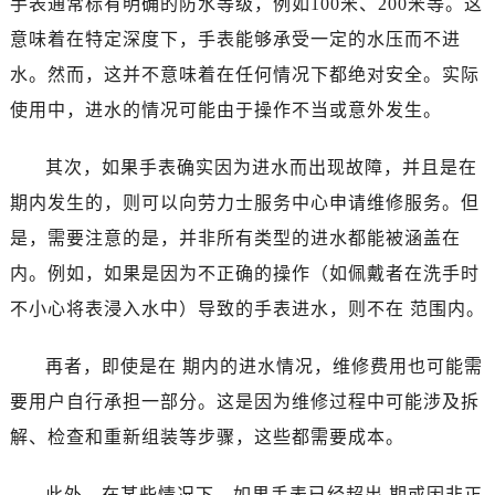
手表通常标有明确的防水等级，例如100米、200米等。这
大连市中山区人民路15号国际金融大厦7层G室（需提前预约）
意味着在特定深度下，手表能够承受一定的水压而不进
佛山市禅城区季华五路57号万科金融中心C座12层1205室（需提前预约）
水。然而，这并不意味着在任何情况下都绝对安全。实际
东莞市东城街道鸿福东路1号民盈国贸中心T1写字楼9层907室（需提前预约）
使用中，进水的情况可能由于操作不当或意外发生。
无锡市梁溪区人民中路139号恒隆广场写字楼1座11层1104室（需提前预约）
南通市崇川区工农路57号圆融广场写字楼16层1603室（需提前预约）
其次，如果手表确实因为进水而出现故障，并且是在
苏州市苏州工业园区星港街199号苏州中心办公楼C座22层08室（需提前预约）
期内发生的，则可以向劳力士服务中心申请维修服务。但
武汉市江汉区解放大道686号世界贸易大厦38层09室（需提前预约）
南宁市青秀区金湖路59号地王大厦12楼1224室（需提前预约）
是，需要注意的是，并非所有类型的进水都能被涵盖在
合肥市蜀山区潜山路111号万象城华润大厦B座12楼03室（需提前预约）
内。例如，如果是因为不正确的操作（如佩戴者在洗手时
泉州市丰泽区宝洲路729号浦西万达中心写字楼A座7楼709室（需提前预约）
不小心将表浸入水中）导致的手表进水，则不在 范围内。
青岛市南区山东路6号华润大厦B座22层04室（需提前预约）
烟台市芝罘区胜利路139号万达金融中心A座907室（需提前预约）
再者，即使是在 期内的进水情况，维修费用也可能需
长春市朝阳区西安大路727号中银大厦A座(旺进大厦)18层09室（需提前预约）
要用户自行承担一部分。这是因为维修过程中可能涉及拆
贵阳市南明区都司高架桥路33号亨特国际金融中心14楼14D（需提前预约）
解、检查和重新组装等步骤，这些都需要成本。
昆明市盘龙区北京路928号同德昆明广场写字楼10层06室（需提前预约）
石家庄市长安区中山东路39号勒泰中心写字楼B座13层07室（需提前预约）
此外，在某些情况下，如果手表已经超出 期或因非正