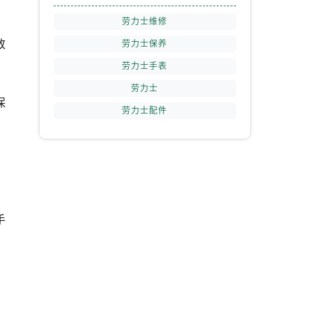
劳力士维修
致
劳力士保养
劳力士手表
劳力士
保
劳力士配件
手