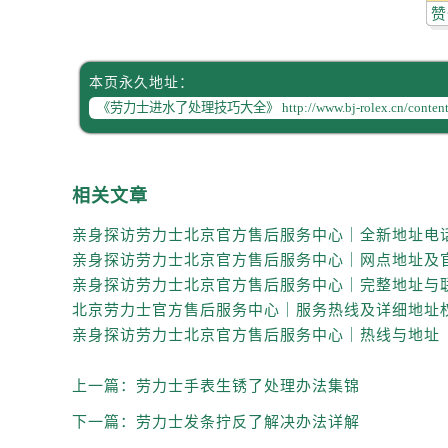
黑龙江省双鸭山市尖山区新兴大街劳
赞
黑龙江省绥化市北林区新华街与康庄
黑龙江省伊春市伊美区通河路劳力士
本页永久地址：
吉林省白城市洮北区明仁南街劳力士
吉林省白山市浑江区浑江大街劳力士
吉林省吉林市船营区河南街劳力士售
吉林省辽源市龙山区人民大街劳力士
相关文章
吉林省梅河口市新华街道梅河大街劳
吉林省四平市铁东区紫气大路与南九
吉林省松原市宁江区五环大街劳力士
吉林省通化市东昌区环通乡江南大街
吉林省延边市延吉市解放路劳力士售
辽宁省鞍山市铁东区站前街劳力士售
辽宁省本溪市平山区胜利路劳力士售
上一篇：
劳力士手表生锈了处理办法集锦
辽宁省朝阳市双塔区新华路劳力士售
下一篇：
劳力士发条拧反了解决办法详解
辽宁省丹东市振兴区七经街劳力士售