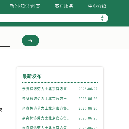
新闻/知识/问答
客户服务
中心介绍
▲
▼
最新发布
亲身探访劳力士北京官方售后服务中心｜全新地址电话一览（2026年7月最新）
2026-06-27
亲身探访劳力士北京官方售后服务中心｜网点地址与售后热线（2026年6月最新）
2026-06-26
。
亲身探访劳力士北京官方售后服务中心｜网点地址及官方服务电话（2026年6月最新）
2026-06-26
您
亲身探访劳力士北京官方售后服务中心｜网点地址及售后热线（2026年6月最新）
2026-06-25
亲身探访劳力士北京官方售后服务中心｜完整地址与联系电话（2026年6月最新）
2026-06-25