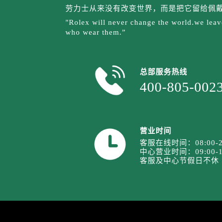
内蒙古自治区赤峰市红山区哈达街劳
劳力士从来没有改变世界，而是把它留给佩
内蒙古自治区鄂尔多斯市东胜区伊金
"Rolex will never change the world.we leave
内蒙古自治区呼伦贝尔市海拉尔区中
who wear them.”
内蒙古自治区通辽市科尔沁区明仁大
内蒙古自治区乌海市海勃湾区人民南
总部服务热线
内蒙古自治区乌兰察布市集宁区恩和
400-805-002
内蒙古自治区锡林郭勒盟市锡林浩特
内蒙古自治区兴安盟市乌兰浩特市兴
山西省大同市平城区迎宾街劳力士售
山西省晋城市城区黄华街劳力士售后
营业时间
山西省晋中市榆次区顺城街劳力士售
客服在线时间：08:00-2
中心营业时间：09:00-1
山西省临汾市尧都区解放路劳力士售
客服及中心节假日不休
山西省吕梁市离石区永宁中路与建设
山西省朔州市朔城区怡西路与鄯阳西
山西省忻州市忻府区和平东街与七一
山西省阳泉市郊区平阳东街与新城大