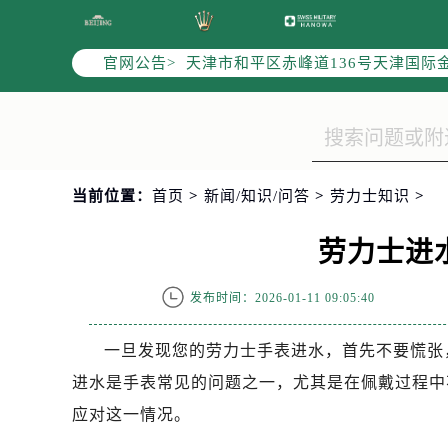
北京市东城区东长安街1号东方广场写
北京市朝阳区建国门外大街甲6号华熙
官网公告>
天津市和平区赤峰道136号天津国际金
上海市徐汇区虹桥路3号港汇中心写字楼
上海市黄浦区南京东路299号宏伊国
南京市秦淮区中山南路1号（新街口）
常州市新北区龙锦路1590号现代传媒
当前位置：
首页
>
新闻/知识/问答
>
劳力士知识
>
徐州市鼓楼区淮海东路29号苏宁广场I
扬州市邗江区国展路29号星耀天地写字
劳力士进
盐城市盐都区世纪大道5号盐城金融城写
泰州市海陵区永定东路399号置地商
发布时间：2026-01-11 09:05:40
宁波市江北区大闸南路500号来福士广
杭州市上城区钱江路1366号华润大厦
一旦发现您的劳力士手表进水，首先不要慌张
金华市金东区东市南街777号金华万达
进水是手表常见的问题之一，尤其是在佩戴过程中
绍兴市越城区胜利东路379号世茂天
应对这一情况。
嘉兴市南湖区广益路705号嘉兴世界贸