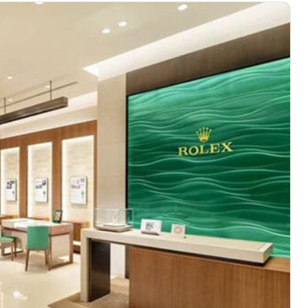
绿地双子塔（中央广场）A1座办公楼14层07室（需提前预约）
心写字楼（万象城）15层1508室（需提前预约）
际中心写字楼A塔7层704室（需提前预约）
世界贸易中心大厦南塔写字楼15层07室（需提前预约）
厦写字楼17层1701室（需提前预约）
厦写字楼1座30层05室（需提前预约）
字楼B座11层1104室（需提前预约）
写字楼15层03室（需提前预约）
心写字楼24层2406B室（需提前预约）
代广场写字楼9层902室（需提前预约）
号世茂环球金融中心写字楼（芙蓉广场）10层13室（需提前预约
楼29层2905室（需提前预约）
表服务中心（品牌授权店）3层整层（需提前预约）
表服务中心（品牌授权店）1层整层（需提前预约）
表服务中心（品牌授权店）1层整层（需提前预约）
（CCMALL）C座17层17-B（需提前预约）