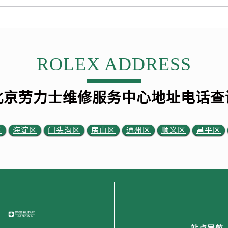
后服务中心（需提前预约）
售后服务中心（需提前预约）
售后服务中心（需提前预约）
售后服务中心（需提前预约）
ROLEX ADDRESS
售后服务中心（需提前预约）
士售后服务中心（需提前预约）
后服务中心（需提前预约）
北京劳力士维修服务中心地址电话查
街交叉口劳力士售后服务中心（需提前预约）
得利名表维修授权店1楼劳力士售后服务中心（需提前预约）
区
海淀区
门头沟区
房山区
通州区
顺义区
昌平区
得利名表维修授权店1楼劳力士售后服务中心（需提前预约）
国际中心D座11层1102室劳力士售后服务中心（需提前预约）
广场W3座6层602室劳力士售后服务中心（需提前预约）
先天下劳力士售后服务中心（需提前预约）
特大街劳力士售后服务中心（需提前预约）
街劳力士售后服务中心（需提前预约）
3号王府井百货名表维修劳力士售后服务中心（需提前预约）