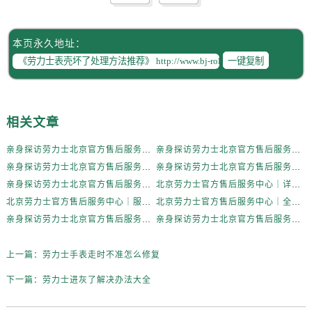
辽宁省抚顺市新抚区东一路劳力士售后服务中心（需提前预约）
辽宁省阜新市海州区解放大街劳力士售后服务中心（需提前预约）
本页永久地址：
辽宁省葫芦岛市连山区中央路劳力士售后服务中心（需提前预约）
一键复制
辽宁省锦州市古塔区中央大街劳力士售后服务中心（需提前预约）
辽宁省辽阳市白塔区新运大街劳力士售后服务中心（需提前预约）
辽宁省盘锦市兴隆台区石油大街劳力士售后服务中心（需提前预约）
相关文章
辽宁省铁岭市银州区南马路劳力士售后服务中心（需提前预约）
辽宁省营口市站前区市府路与渤海大街交叉口劳力士售后服务中心（需提前预约）
亲身探访劳力士北京官方售后服务中心｜全新地址电话一览（2026年7月最新）
亲身探访劳力士北京官方售后服务中心｜网点地址与售后热线（2026年6月最新）
辽宁省沈阳市沈河区中街路137号亨得利名表维修授权店1楼劳力士售后服务中心（需提前预约）
亲身探访劳力士北京官方售后服务中心｜网点地址及官方服务电话（2026年6月最新）
亲身探访劳力士北京官方售后服务中心｜网点地址及售后热线（2026年6月最新）
辽宁省沈阳市沈河区中街路83号亨得利名表维修授权店1楼劳力士售后服务中心（需提前预约）
亲身探访劳力士北京官方售后服务中心｜完整地址与联系电话（2026年6月最新）
北京劳力士官方售后服务中心｜详细地址与官方热线权威信息公示（2026年6月最新）
北京市朝阳区建国门外大街甲6号华熙国际中心D座11层1102室劳力士售后服务中心（需提前预约）
北京劳力士官方售后服务中心｜服务热线及详细地址权威信息公示（2026年6月最新）
北京劳力士官方售后服务中心｜全新地址与售后热线权威信息公示（2026年6月最新）
北京市东城区东长安街1号王府井东方广场W3座6层602室劳力士售后服务中心（需提前预约）
亲身探访劳力士北京官方售后服务中心｜热线与地址（2026年6月最新）
亲身探访劳力士北京官方售后服务中心｜最新电话和维修地址（2026年6月最新）
河北省保定市竞秀区朝阳北大街北国先天下劳力士售后服务中心（需提前预约）
上一篇：
劳力士手表走时不准怎么修复
内蒙古自治区阿拉善盟市左旗土尔扈特大街劳力士售后服务中心（需提前预约）
内蒙古自治区巴彦淖尔市临河区新华街劳力士售后服务中心（需提前预约）
下一篇：
劳力士进灰了解决办法大全
内蒙古自治区包头市青山区幸福路甲3号王府井百货名表维修劳力士售后服务中心（需提前预约）