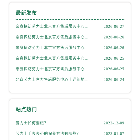
内蒙古自治区赤峰市红山区哈达街劳力士售后服务中心（需提前预约）
内蒙古自治区鄂尔多斯市东胜区伊金霍洛街劳力士售后服务中心（需提前预约）
最新发布
内蒙古自治区呼伦贝尔市海拉尔区中央街劳力士售后服务中心（需提前预约）
亲身探访劳力士北京官方售后服务中心｜全新地址电话一览（2026年7月最新）
2026-06-27
内蒙古自治区通辽市科尔沁区明仁大街劳力士售后服务中心（需提前预约）
内蒙古自治区乌海市海勃湾区人民南路劳力士售后服务中心（需提前预约）
亲身探访劳力士北京官方售后服务中心｜网点地址与售后热线（2026年6月最新）
2026-06-26
内蒙古自治区乌兰察布市集宁区恩和大街劳力士售后服务中心（需提前预约）
亲身探访劳力士北京官方售后服务中心｜网点地址及官方服务电话（2026年6月最新）
2026-06-26
内蒙古自治区锡林郭勒盟市锡林浩特市光明街与额尔敦路交叉口劳力士售后服务中心（需提前预约）
亲身探访劳力士北京官方售后服务中心｜网点地址及售后热线（2026年6月最新）
2026-06-25
内蒙古自治区兴安盟市乌兰浩特市兴安大街劳力士售后服务中心（需提前预约）
亲身探访劳力士北京官方售后服务中心｜完整地址与联系电话（2026年6月最新）
2026-06-25
山西省大同市平城区迎宾街劳力士售后服务中心（需提前预约）
北京劳力士官方售后服务中心｜详细地址与官方热线权威信息公示（2026年6月最新）
2026-06-24
山西省晋城市城区黄华街劳力士售后服务中心（需提前预约）
山西省晋中市榆次区顺城街劳力士售后服务中心（需提前预约）
山西省临汾市尧都区解放路劳力士售后服务中心（需提前预约）
山西省吕梁市离石区永宁中路与建设街交叉口劳力士售后服务中心（需提前预约）
站点热门
山西省朔州市朔城区怡西路与鄯阳西街交汇处劳力士售后服务中心（需提前预约）
劳力士如何消磁？
2022-12-09
山西省忻州市忻府区和平东街与七一南路交叉口劳力士售后服务中心（需提前预约）
山西省阳泉市郊区平阳东街与新城大道交叉口劳力士售后服务中心（需提前预约）
劳力士手表表带的保养方法有哪些？
2023-01-07