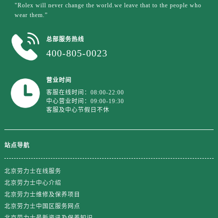
江苏省盐城市盐都区世纪大道5号盐城金融城写字楼1号楼16层1604室劳力士售后服务中心（需提前预约）
"Rolex will never change the world.we leave that to the people who
wear them.”
江苏省扬州市邗江区国展路29号星耀天地写字楼1号楼18层1803室劳力士售后服务中心（需提前预约）
江苏省镇江市京口区中山东路劳力士售后服务中心（需提前预约）
总部服务热线
江西省抚州市临川区赣东大道劳力士售后服务中心（需提前预约）
400-805-0023
江西省赣州市章贡区文清路劳力士售后服务中心（需提前预约）
江西省吉安市吉州区井冈山大道劳力士售后服务中心（需提前预约）
营业时间
江西省景德镇市珠山区珠山中路劳力士售后服务中心（需提前预约）
客服在线时间：08:00-22:00
江西省九江市浔阳区浔阳路劳力士售后服务中心（需提前预约）
中心营业时间：09:00-19:30
客服及中心节假日不休
江西省南昌市红谷滩新区红谷中大道998号绿地双子塔（中央广场）A1座办公楼14层1407室劳力士售后服务中心（需提前预约）
江西省萍乡市安源区萍安北大道与康庄路交叉口劳力士售后服务中心（需提前预约）
江西省上饶市信州区滨江西路劳力士售后服务中心（需提前预约）
站点导航
江西省新余市渝水区北湖西路劳力士售后服务中心（需提前预约）
江西省宜春市袁州区中山中路劳力士售后服务中心（需提前预约）
北京劳力士在线服务
江西省鹰潭市月湖区胜利东路劳力士售后服务中心（需提前预约）
北京劳力士中心介绍
山东省德州市德城区东风中路劳力士售后服务中心（需提前预约）
北京劳力士维修及保养项目
北京劳力士中国区服务网点
山东省东营市东营区济南路劳力士售后服务中心（需提前预约）
北京劳力士最新资讯及保养知识