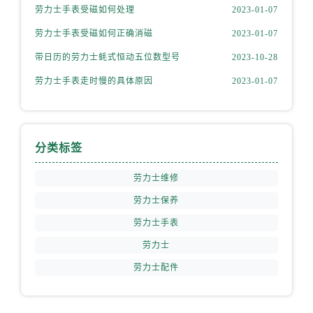
山西省运城市盐湖区河东街劳力士售后服务中心（需提前预约）
劳力士手表受磁如何处理
2023-01-07
山西省长治市潞州区英雄中路劳力士售后服务中心（需提前预约）
劳力士手表受磁如何正确消磁
2023-01-07
山西省太原市迎泽区迎泽街道解放路15号亨得利名表维修授权店3楼劳力士售后服务中心（需提前预约）
带日历的劳力士蚝式恒动五位数型号
2023-10-28
天津市和平区赤峰道136号天津国际金融中心26层2603室劳力士售后服务中心（需提前预约）
劳力士手表走时慢的具体原因
2023-01-07
安徽省安庆市迎江区人民路劳力士售后服务中心（需提前预约）
安徽省蚌埠市蚌山区淮河路劳力士售后服务中心（需提前预约）
安徽省亳州市谯城区魏武大道劳力士售后服务中心（需提前预约）
安徽省池州市贵池区长江路劳力士售后服务中心（需提前预约）
分类标签
安徽省滁州市琅琊区南谯北路劳力士售后服务中心（需提前预约）
劳力士维修
安徽省阜阳市颍州区颍州北路劳力士售后服务中心（需提前预约）
安徽省淮北市相山区淮海路劳力士售后服务中心（需提前预约）
劳力士保养
安徽省淮南市田家庵区国庆中路劳力士售后服务中心（需提前预约）
劳力士手表
安徽省黄山市屯溪区黄山西路劳力士售后服务中心（需提前预约）
劳力士
安徽省六安市金安区解放中路劳力士售后服务中心（需提前预约）
劳力士配件
安徽省马鞍山市雨山区湖南西路劳力士售后服务中心（需提前预约）
安徽省宿州市埇桥区人民中路劳力士售后服务中心（需提前预约）