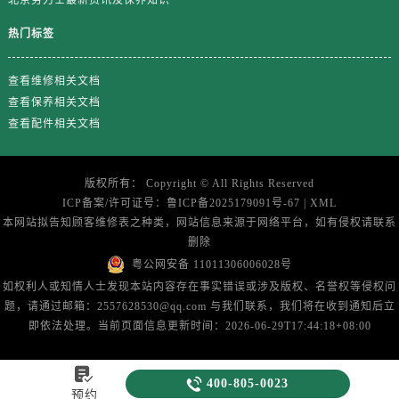
山东省济南市历下区经十路11111号华润中心写字楼（万象城）15层1508室劳力士售后服务中心（需提前预约）
山东省济宁市任城区太白楼路劳力士售后服务中心（需提前预约）
热门标签
山东省莱芜市文化南路8号银座商城名表维修一楼名表维修劳力士售后服务中心（需提前预约）
查看维修相关文档
山东省临沂市兰山区解放路劳力士售后服务中心（需提前预约）
查看保养相关文档
山东省日照市东港区烟台路劳力士售后服务中心（需提前预约）
查看配件相关文档
山东省泰安市泰山区财源街道泰山大街劳力士售后服务中心（需提前预约）
山东省威海市环翠区新威海路89号振华商厦一楼名表维修劳力士售后服务中心（需提前预约）
山东省潍坊市奎文区东风东街劳力士售后服务中心（需提前预约）
版权所有：
Copyright ©
All Rights Reserved
ICP备案/许可证号：
鲁ICP备2025179091号-67
|
XML
山东省枣庄市滕州市北辛路与善国路交叉口劳力士售后服务中心（需提前预约）
本网站拟告知顾客维修表之种类，网站信息来源于网络平台，如有侵权请联系
山东省淄博市张店区金晶大道劳力士售后服务中心（需提前预约）
删除
上海市黄浦区南京东路299号宏伊国际广场写字楼8层806室劳力士售后服务中心（需提前预约）
粤公网安备 11011306006028号
上海市徐汇区虹桥路3号港汇中心2座37层3705室劳力士售后服务中心（需提前预约）
如权利人或知情人士发现本站内容存在事实错误或涉及版权、名誉权等侵权问
浙江省杭州市上城区钱江路1366号华润大厦A座5层503-5室劳力士售后服务中心（需提前预约）
题，请通过邮箱：2557628530@qq.com 与我们联系，我们将在收到通知后立
即依法处理。当前页面信息更新时间：2026-06-29T17:44:18+08:00
浙江省湖州市吴兴区劳动路劳力士售后服务中心（需提前预约）
浙江省嘉兴市南湖区广益路705号嘉兴世界贸易中心A座13层1304室劳力士售后服务中心（需提前预约）

浙江省金华市金东区东市南街777号金华万达广场4号楼22楼2209室劳力士售后服务中心（需提前预约）

400-805-0023
预约