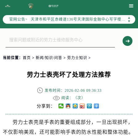
北京市东城区东长安街1号东方广场写字楼W3座6层602室（需提前预约）

北京市朝阳区建国门外大街甲6号华熙国际中心写字楼D座11层1102室（需提前预约）
▲
官网公告>
天津市和平区赤峰道136号天津国际金融中心写字楼26层2603室（需提前预约）
▼
上海市徐汇区虹桥路3号港汇中心写字楼2座37层3705室（需提前预约）
上海市黄浦区南京东路299号宏伊国际广场写字楼8层806室（需提前预约）
南京市秦淮区中山南路1号（新街口）南京中心写字楼22层C1-1室（需提前预约）
常州市新北区龙锦路1590号现代传媒中心写字楼5号楼10层1008室（需提前预约）
当前位置：
首页
>
新闻/知识/问答
>
劳力士知识
>
徐州市鼓楼区淮海东路29号苏宁广场IFC国际金融中心写字楼35层3508室（需提前预约）
扬州市邗江区国展路29号星耀天地写字楼1号楼18层1803室（需提前预约）
劳力士表壳坏了处理方法推荐
盐城市盐都区世纪大道5号盐城金融城写字楼1号楼16层1604室（需提前预约）
泰州市海陵区永定东路399号置地商务中心东塔写字楼（华润万象城）17层1706室（需提前预约）
发布时间：2026-02-06 09:36:33
宁波市江北区大闸南路500号来福士广场办公楼20层2009室（需提前预约）
阅读：（
次）
杭州市上城区钱江路1366号华润大厦写字楼A座5层503-5室（需提前预约）
分享到：
金华市金东区东市南街777号金华万达广场写字楼4号楼22层2209室（需提前预约）
劳力士表壳是手表的重要组成部分，一旦出现损坏，
绍兴市越城区胜利东路379号世茂天际中心写字楼8层805室（需提前预约）
不仅影响美观，还可能影响手表的防水性能和整体功能。
嘉兴市南湖区广益路705号嘉兴世界贸易中心写字楼A座13层1304室（需提前预约）