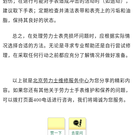
划伤；在进行可能对手表造成冲击的活动时（如运动），
黑龙江省双鸭山市尖山区新兴大街劳力士售后服务中心（需提前预约）
建议取下手表；定期检查并清洁表带和表壳上的污垢和油
黑龙江省绥化市北林区新华街与康庄路交叉口劳力士售后服务中心（需提前预约）
黑龙江省伊春市伊美区通河路劳力士售后服务中心（需提前预约）
脂，保持其良好的状态。
吉林省白城市洮北区明仁南街劳力士售后服务中心（需提前预约）
总之，在处理劳力士表壳损坏问题时，应根据实际情
吉林省白山市浑江区浑江大街劳力士售后服务中心（需提前预约）
吉林省吉林市船营区河南街劳力士售后服务中心（需提前预约）
况选择合适的方法。无论是寻求专业帮助还是自行尝试修
吉林省辽源市龙山区人民大街劳力士售后服务中心（需提前预约）
理，在采取任何行动之前都应充分了解情况并做好准备。
吉林省梅河口市新华街道梅河大街劳力士售后服务中心（需提前预约）
吉林省四平市铁东区紫气大路与南九经街交汇处劳力士售后服务中心（需提前预约）
吉林省松原市宁江区五环大街劳力士售后服务中心（需提前预约）
以上就是
北京劳力士维修服务中心
为您分享的精彩内
吉林省通化市东昌区环通乡江南大街劳力士售后服务中心（需提前预约）
容。如果您还有其他关于劳力士手表维护和保养的问题，
吉林省延边市延吉市解放路劳力士售后服务中心（需提前预约）
可以拨打页面400电话进行咨询，我们将竭诚为您服务。
辽宁省鞍山市铁东区站前街劳力士售后服务中心（需提前预约）
辽宁省本溪市平山区胜利路劳力士售后服务中心（需提前预约）
辽宁省朝阳市双塔区新华路劳力士售后服务中心（需提前预约）
辽宁省丹东市振兴区七经街劳力士售后服务中心（需提前预约）
赞一下
去提问