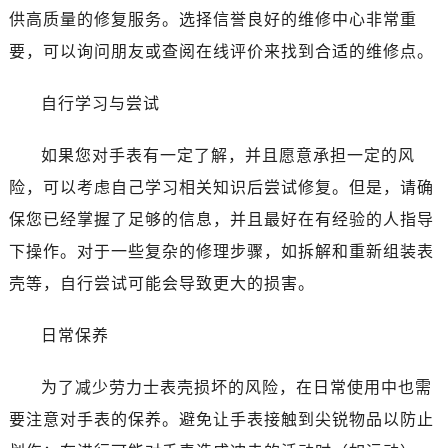
昆明市盘龙区北京路928号同德昆明广场写字楼10层06室（需提前预约）
供高质量的修复服务。选择信誉良好的维修中心非常重
石家庄市长安区中山东路39号勒泰中心写字楼B座13层07室（需提前预约）
要，可以询问朋友或查阅在线评价来找到合适的维修点。
西安市碑林区南关正街88号华侨城长安国际中心E座6楼10室（需提前预约）
海口市龙华区金贸东路5号海口华润大厦B座17层1707室（需提前预约）
自行学习与尝试
唐山市路南区新华东道100号万达广场写字楼A座10层1002室（需提前预约）
台州市椒江区东海大道1800号腾达中心东1幢20楼2002室（需提前预约）
如果您对手表有一定了解，并且愿意承担一定的风
内蒙古自治区呼和浩特市玉泉区大学西街70号华润万象城写字楼（鄂尔多斯大厦）23层2326室（需提前预约）
险，可以考虑自己学习相关知识后尝试修复。但是，请确
甘肃省兰州市七里河区西津西路16号兰州中心写字楼21层2102室（需提前预约）
保您已经掌握了足够的信息，并且最好在有经验的人指导
黑龙江省大庆市萨尔图区会战大街劳力士售后服务中心（需提前预约）
下操作。对于一些复杂的修理步骤，如拆解和重新组装表
黑龙江省鹤岗市向阳区红军路劳力士售后服务中心（需提前预约）
壳等，自行尝试可能会导致更大的损害。
黑龙江省黑河市爱辉区中央街劳力士售后服务中心（需提前预约）
黑龙江省鸡西市鸡冠区红军路劳力士售后服务中心（需提前预约）
日常保养
黑龙江省佳木斯市向阳区长安路劳力士售后服务中心（需提前预约）
黑龙江省牡丹江市东安区太平路劳力士售后服务中心（需提前预约）
为了减少劳力士表壳损坏的风险，在日常使用中也需
黑龙江省七台河市桃山区大同街劳力士售后服务中心（需提前预约）
要注意对手表的保养。避免让手表接触到尖锐物品以防止
黑龙江省齐齐哈尔市龙沙区龙华路劳力士售后服务中心（需提前预约）