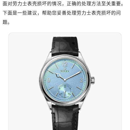
南昌市红谷滩新区红谷中大道998号绿地双子塔（中央广场）A1座办公楼14层07室（需提前预约）
面对劳力士表壳损坏的情况，正确的处理方法至关重要。
济南市历下区经十路11111号华润中心写字楼（万象城）15层1508室（需提前预约）
下面是一些建议，帮助您妥善处理劳力士表壳损坏的问
广州市天河区天河路230号万菱汇国际中心写字楼A塔7层704室（需提前预约）
题。
广州市越秀区环市东路371-375号世界贸易中心大厦南塔写字楼15层07室（需提前预约）
深圳市罗湖区深南东路5001号华润大厦写字楼17层1701室（需提前预约）
惠州市惠城区江北文昌一路7号华贸大厦写字楼1座30层05室（需提前预约）
厦门市思明区湖滨东路95号华润大厦写字楼B座11层1104室（需提前预约）
福州市鼓楼区五四路128-1号恒力城写字楼15层03室（需提前预约）
成都市锦江区人民东路6号SAC东原中心写字楼24层2406B室（需提前预约）
重庆市江北区观音桥步行街2号融恒时代广场写字楼9层902室（需提前预约）
长沙市芙蓉区定王台街道建湘路393号世茂环球金融中心写字楼（芙蓉广场）10层13室（需提前预约）
郑州市二七区铭功路10号华润大厦写字楼29层2905室（需提前预约）
太原市迎泽区解放路15号亨得利名表服务中心（品牌授权店）3层整层（需提前预约）
沈阳市沈河区中街路137号亨得利名表服务中心（品牌授权店）1层整层（需提前预约）
沈阳市沈河区中街路83号亨得利名表服务中心（品牌授权店）1层整层（需提前预约）
乌鲁木齐市天山区红山路26号时代广场（CCMALL）C座17层17-B（需提前预约）