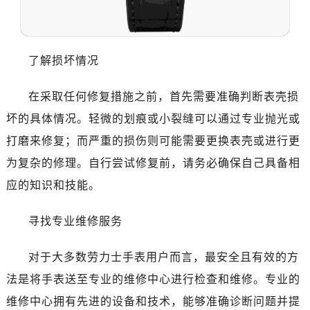
温州市鹿城区锦绣路1067号置信广场10层1015室（需提前预约）
哈尔滨市道里区友谊西路600号富力中心T2座写字楼29层03室（需提前预约）
大连市中山区人民路15号国际金融大厦7层G室（需提前预约）
了解损坏情况
佛山市禅城区季华五路57号万科金融中心C座12层1205室（需提前预约）
东莞市东城街道鸿福东路1号民盈国贸中心T1写字楼9层907室（需提前预约）
在采取任何修复措施之前，首先需要准确判断表壳损
无锡市梁溪区人民中路139号恒隆广场写字楼1座11层1104室（需提前预约）
坏的具体情况。轻微的划痕或小裂缝可以通过专业抛光或
南通市崇川区工农路57号圆融广场写字楼16层1603室（需提前预约）
打磨来修复；而严重的损伤则可能需要更换表壳或进行更
苏州市苏州工业园区星港街199号苏州中心办公楼C座22层08室（需提前预约）
武汉市江汉区解放大道686号世界贸易大厦38层09室（需提前预约）
为复杂的修理。自行尝试修复前，请务必确保自己具备相
南宁市青秀区金湖路59号地王大厦12楼1224室（需提前预约）
应的知识和技能。
合肥市蜀山区潜山路111号万象城华润大厦B座12楼03室（需提前预约）
泉州市丰泽区宝洲路729号浦西万达中心写字楼A座7楼709室（需提前预约）
寻找专业维修服务
青岛市南区山东路6号华润大厦B座22层04室（需提前预约）
对于大多数劳力士手表用户而言，最安全且有效的方
烟台市芝罘区胜利路139号万达金融中心A座907室（需提前预约）
长春市朝阳区西安大路727号中银大厦A座(旺进大厦)18层09室（需提前预约）
法是将手表送至专业的维修中心进行检查和维修。专业的
贵阳市南明区都司高架桥路33号亨特国际金融中心14楼14D（需提前预约）
维修中心拥有先进的设备和技术，能够准确诊断问题并提