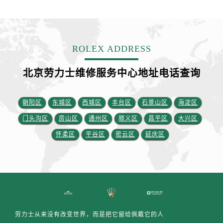
安徽省铜陵市铜官区石城大道劳力士售后服务中心（需提前预约）
安徽省芜湖市镜湖区中山路步行街劳力士售后服务中心（需提前预约）
安徽省宣城市宣州区叠嶂西路劳力士售后服务中心（需提前预约）
福建省龙岩市新罗区九一南路劳力士售后服务中心（需提前预约）
ROLEX ADDRESS
福建省南平市建阳区人民西路劳力士售后服务中心（需提前预约）
北京劳力士维修服务中心地址电话查询
福建省宁德市蕉城区天湖东路劳力士售后服务中心（需提前预约）
福建省莆田市城厢区霞林街道荔华东大道劳力士售后服务中心（需提前预约）
福建省三明市三元区东乾二路劳力士售后服务中心（需提前预约）
朝阳区
东城区
西城区
丰台区
石景山区
海淀区
福建省漳州市龙文区步港路劳力士售后服务中心（需提前预约）
门头沟区
房山区
通州区
顺义区
昌平区
大兴区
江苏省常州市新北区龙锦路1590号现代传媒中心5号楼10层1008室劳力士售后服务中心（需提前预约）
怀柔区
平谷区
密云区
延庆区
江苏省淮安市清江浦区淮海北路劳力士售后服务中心（需提前预约）
江苏省连云港市海州区通灌北路劳力士售后服务中心（需提前预约）
江苏省南京市秦淮区中山南路1号南京中心22层22-C1-C3室劳力士售后服务中心（需提前预约）
江苏省宿迁市宿城区西湖路劳力士售后服务中心（需提前预约）
江苏省泰州市海陵区永定东路399号置地商务中心东塔（华润万象城）17层1706室劳力士售后服务中心（需提前预约）
江苏省徐州市鼓楼区淮海东路29号苏宁广场IFC国际金融中心35层3508室劳力士售后服务中心（需提前预约）
劳力士从来没有改变世界，而是把它留给佩戴它的人