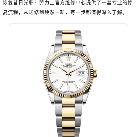
恢复昔日光彩？劳力士官方维修中心提供了一套专业的修
南昌市红谷滩新区红谷中大道998号绿地双子塔（中央广场）A1座办公楼14层07室（需提前预约）
济南市历下区经十路11111号华润中心写字楼（万象城）15层1508室（需提前预约）
复流程，从送修到焕然一新，每一步都值得深入了解。
广州市天河区天河路230号万菱汇国际中心写字楼A塔7层704室（需提前预约）
广州市越秀区环市东路371-375号世界贸易中心大厦南塔写字楼15层07室（需提前预约）
深圳市罗湖区深南东路5001号华润大厦写字楼17层1701室（需提前预约）
惠州市惠城区江北文昌一路7号华贸大厦写字楼1座30层05室（需提前预约）
厦门市思明区湖滨东路95号华润大厦写字楼B座11层1104室（需提前预约）
福州市鼓楼区五四路128-1号恒力城写字楼15层03室（需提前预约）
成都市锦江区人民东路6号SAC东原中心写字楼24层2406B室（需提前预约）
重庆市江北区观音桥步行街2号融恒时代广场写字楼9层902室（需提前预约）
长沙市芙蓉区定王台街道建湘路393号世茂环球金融中心写字楼（芙蓉广场）10层13室（需提前预约）
郑州市二七区铭功路10号华润大厦写字楼29层2905室（需提前预约）
太原市迎泽区解放路15号亨得利名表服务中心（品牌授权店）3层整层（需提前预约）
沈阳市沈河区中街路137号亨得利名表服务中心（品牌授权店）1层整层（需提前预约）
沈阳市沈河区中街路83号亨得利名表服务中心（品牌授权店）1层整层（需提前预约）
乌鲁木齐市天山区红山路26号时代广场（CCMALL）C座17层17-B（需提前预约）