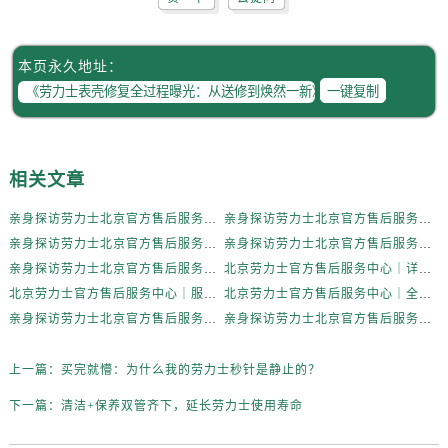
辽宁省抚顺市新抚区东一路劳力士售后服务中心（需提前预约）
辽宁省阜新市海州区解放大街劳力士售后服务中心（需提前预约）
辽宁省葫芦岛市连山区中央路劳力士售后服务中心（需提前预约）
本页永久地址：
辽宁省锦州市古塔区中央大街劳力士售后服务中心（需提前预约）
一键复制
辽宁省辽阳市白塔区新运大街劳力士售后服务中心（需提前预约）
辽宁省盘锦市兴隆台区石油大街劳力士售后服务中心（需提前预约）
辽宁省铁岭市银州区南马路劳力士售后服务中心（需提前预约）
相关文章
辽宁省营口市站前区市府路与渤海大街交叉口劳力士售后服务中心（需提前预约）
亲身探访劳力士北京官方售后服务中心｜全新地址电话一览（2026年7月最新）
亲身探访劳力士北京官方售后服务中心｜网点地址与售后热线（2026年6月最新）
辽宁省沈阳市沈河区中街路137号亨得利名表维修授权店1楼劳力士售后服务中心（需提前预约）
亲身探访劳力士北京官方售后服务中心｜网点地址及官方服务电话（2026年6月最新）
亲身探访劳力士北京官方售后服务中心｜网点地址及售后热线（2026年6月最新）
辽宁省沈阳市沈河区中街路83号亨得利名表维修授权店1楼劳力士售后服务中心（需提前预约）
亲身探访劳力士北京官方售后服务中心｜完整地址与联系电话（2026年6月最新）
北京劳力士官方售后服务中心｜详细地址与官方热线权威信息公示（2026年6月最新）
北京市朝阳区建国门外大街甲6号华熙国际中心D座11层1102室劳力士售后服务中心（需提前预约）
北京劳力士官方售后服务中心｜服务热线及详细地址权威信息公示（2026年6月最新）
北京劳力士官方售后服务中心｜全新地址与售后热线权威信息公示（2026年6月最新）
北京市东城区东长安街1号王府井东方广场W3座6层602室劳力士售后服务中心（需提前预约）
亲身探访劳力士北京官方售后服务中心｜热线与地址（2026年6月最新）
亲身探访劳力士北京官方售后服务中心｜最新电话和维修地址（2026年6月最新）
河北省保定市竞秀区朝阳北大街北国先天下劳力士售后服务中心（需提前预约）
上一篇：
买完就懵：为什么我的劳力士秒针是静止的？
内蒙古自治区阿拉善盟市左旗土尔扈特大街劳力士售后服务中心（需提前预约）
内蒙古自治区巴彦淖尔市临河区新华街劳力士售后服务中心（需提前预约）
下一篇：
清洁+保养双管齐下，延长劳力士使用寿命
内蒙古自治区包头市青山区幸福路甲3号王府井百货名表维修劳力士售后服务中心（需提前预约）