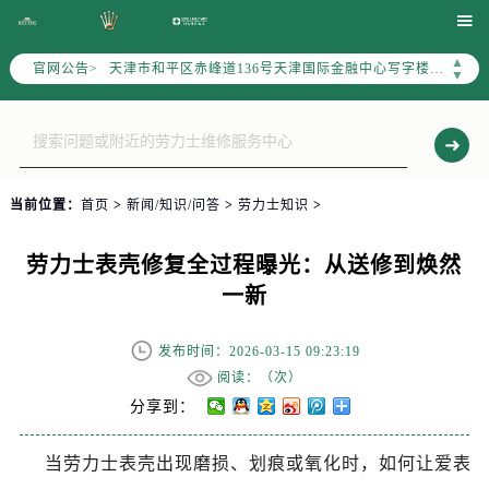
北京市东城区东长安街1号东方广场写字楼W3座6层602室（需提前预约）

北京市朝阳区建国门外大街甲6号华熙国际中心写字楼D座11层1102室（需提前预约）
▲
官网公告>
天津市和平区赤峰道136号天津国际金融中心写字楼26层2603室（需提前预约）
▼
上海市徐汇区虹桥路3号港汇中心写字楼2座37层3705室（需提前预约）
上海市黄浦区南京东路299号宏伊国际广场写字楼8层806室（需提前预约）
南京市秦淮区中山南路1号（新街口）南京中心写字楼22层C1-1室（需提前预约）
常州市新北区龙锦路1590号现代传媒中心写字楼5号楼10层1008室（需提前预约）
当前位置：
首页
>
新闻/知识/问答
>
劳力士知识
>
徐州市鼓楼区淮海东路29号苏宁广场IFC国际金融中心写字楼35层3508室（需提前预约）
扬州市邗江区国展路29号星耀天地写字楼1号楼18层1803室（需提前预约）
劳力士表壳修复全过程曝光：从送修到焕然
盐城市盐都区世纪大道5号盐城金融城写字楼1号楼16层1604室（需提前预约）
一新
泰州市海陵区永定东路399号置地商务中心东塔写字楼（华润万象城）17层1706室（需提前预约）
宁波市江北区大闸南路500号来福士广场办公楼20层2009室（需提前预约）
发布时间：2026-03-15 09:23:19
杭州市上城区钱江路1366号华润大厦写字楼A座5层503-5室（需提前预约）
阅读：（
次）
金华市金东区东市南街777号金华万达广场写字楼4号楼22层2209室（需提前预约）
分享到：
绍兴市越城区胜利东路379号世茂天际中心写字楼8层805室（需提前预约）
当劳力士表壳出现磨损、划痕或氧化时，如何让爱表
嘉兴市南湖区广益路705号嘉兴世界贸易中心写字楼A座13层1304室（需提前预约）