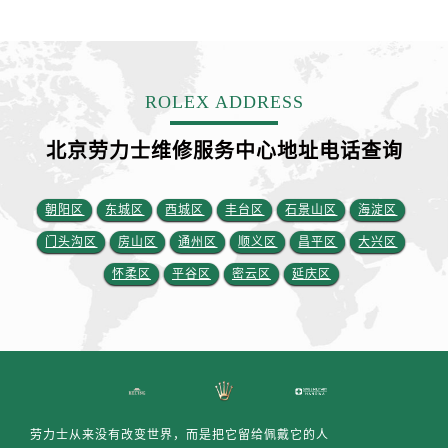
安徽省铜陵市铜官区石城大道劳力士售后服务中心（需提前预约）
安徽省芜湖市镜湖区中山路步行街劳力士售后服务中心（需提前预约）
安徽省宣城市宣州区叠嶂西路劳力士售后服务中心（需提前预约）
福建省龙岩市新罗区九一南路劳力士售后服务中心（需提前预约）
ROLEX ADDRESS
福建省南平市建阳区人民西路劳力士售后服务中心（需提前预约）
福建省宁德市蕉城区天湖东路劳力士售后服务中心（需提前预约）
北京劳力士维修服务中心地址电话查询
福建省莆田市城厢区霞林街道荔华东大道劳力士售后服务中心（需提前预约）
福建省三明市三元区东乾二路劳力士售后服务中心（需提前预约）
朝阳区
东城区
西城区
丰台区
石景山区
海淀区
福建省漳州市龙文区步港路劳力士售后服务中心（需提前预约）
门头沟区
房山区
通州区
顺义区
昌平区
大兴区
江苏省常州市新北区龙锦路1590号现代传媒中心5号楼10层1008室劳力士售后服务中心（需提前预约）
怀柔区
平谷区
密云区
延庆区
江苏省淮安市清江浦区淮海北路劳力士售后服务中心（需提前预约）
江苏省连云港市海州区通灌北路劳力士售后服务中心（需提前预约）
江苏省南京市秦淮区中山南路1号南京中心22层22-C1-C3室劳力士售后服务中心（需提前预约）
江苏省宿迁市宿城区西湖路劳力士售后服务中心（需提前预约）
江苏省泰州市海陵区永定东路399号置地商务中心东塔（华润万象城）17层1706室劳力士售后服务中心（需提前预约）
江苏省徐州市鼓楼区淮海东路29号苏宁广场IFC国际金融中心35层3508室劳力士售后服务中心（需提前预约）
劳力士从来没有改变世界，而是把它留给佩戴它的人