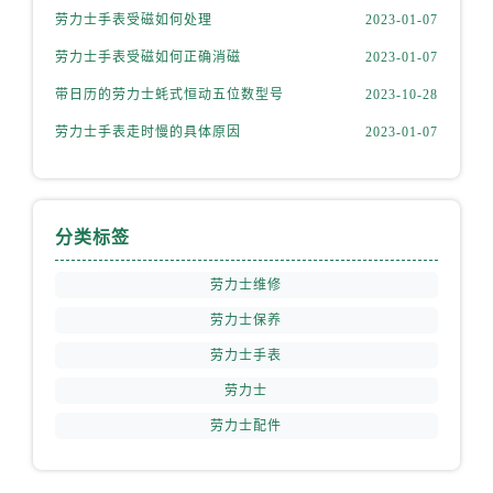
山西省运城市盐湖区河东街劳力士售后服务中心（需提前预约）
劳力士手表受磁如何处理
2023-01-07
山西省长治市潞州区英雄中路劳力士售后服务中心（需提前预约）
劳力士手表受磁如何正确消磁
2023-01-07
山西省太原市迎泽区迎泽街道解放路15号亨得利名表维修授权店3楼劳力士售后服务中心（需提前预约）
带日历的劳力士蚝式恒动五位数型号
2023-10-28
天津市和平区赤峰道136号天津国际金融中心26层2603室劳力士售后服务中心（需提前预约）
安徽省安庆市迎江区人民路劳力士售后服务中心（需提前预约）
劳力士手表走时慢的具体原因
2023-01-07
安徽省蚌埠市蚌山区淮河路劳力士售后服务中心（需提前预约）
安徽省亳州市谯城区魏武大道劳力士售后服务中心（需提前预约）
安徽省池州市贵池区长江路劳力士售后服务中心（需提前预约）
分类标签
安徽省滁州市琅琊区南谯北路劳力士售后服务中心（需提前预约）
安徽省阜阳市颍州区颍州北路劳力士售后服务中心（需提前预约）
劳力士维修
安徽省淮北市相山区淮海路劳力士售后服务中心（需提前预约）
劳力士保养
安徽省淮南市田家庵区国庆中路劳力士售后服务中心（需提前预约）
劳力士手表
安徽省黄山市屯溪区黄山西路劳力士售后服务中心（需提前预约）
劳力士
安徽省六安市金安区解放中路劳力士售后服务中心（需提前预约）
劳力士配件
安徽省马鞍山市雨山区湖南西路劳力士售后服务中心（需提前预约）
安徽省宿州市埇桥区人民中路劳力士售后服务中心（需提前预约）