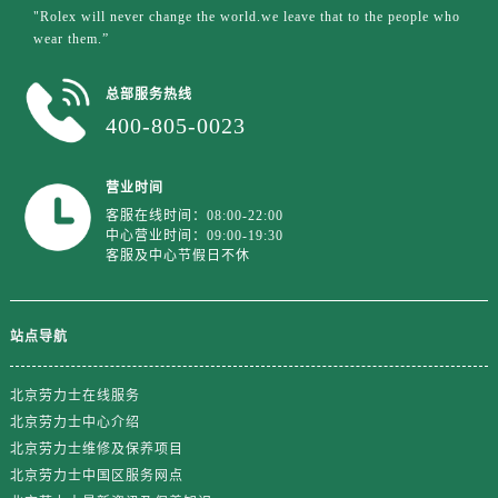
江苏省盐城市盐都区世纪大道5号盐城金融城写字楼1号楼16层1604室劳力士售后服务中心（需提前预约）
"Rolex will never change the world.we leave that to the people who
江苏省扬州市邗江区国展路29号星耀天地写字楼1号楼18层1803室劳力士售后服务中心（需提前预约）
wear them.”
江苏省镇江市京口区中山东路劳力士售后服务中心（需提前预约）
总部服务热线
江西省抚州市临川区赣东大道劳力士售后服务中心（需提前预约）
400-805-0023
江西省赣州市章贡区文清路劳力士售后服务中心（需提前预约）
江西省吉安市吉州区井冈山大道劳力士售后服务中心（需提前预约）
营业时间
江西省景德镇市珠山区珠山中路劳力士售后服务中心（需提前预约）
客服在线时间：08:00-22:00
江西省九江市浔阳区浔阳路劳力士售后服务中心（需提前预约）
中心营业时间：09:00-19:30
客服及中心节假日不休
江西省南昌市红谷滩新区红谷中大道998号绿地双子塔（中央广场）A1座办公楼14层1407室劳力士售后服务中心（需提前预约）
江西省萍乡市安源区萍安北大道与康庄路交叉口劳力士售后服务中心（需提前预约）
江西省上饶市信州区滨江西路劳力士售后服务中心（需提前预约）
站点导航
江西省新余市渝水区北湖西路劳力士售后服务中心（需提前预约）
江西省宜春市袁州区中山中路劳力士售后服务中心（需提前预约）
北京劳力士在线服务
江西省鹰潭市月湖区胜利东路劳力士售后服务中心（需提前预约）
北京劳力士中心介绍
山东省德州市德城区东风中路劳力士售后服务中心（需提前预约）
北京劳力士维修及保养项目
山东省东营市东营区济南路劳力士售后服务中心（需提前预约）
北京劳力士中国区服务网点