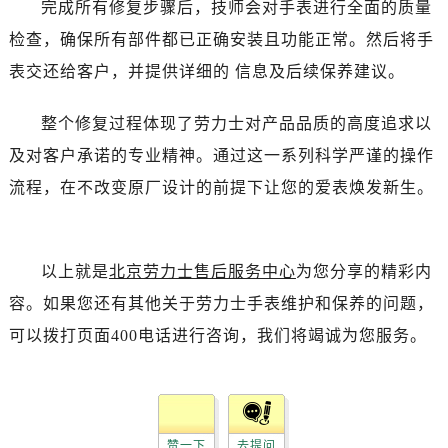
完成所有修复步骤后，技师会对手表进行全面的质量
黑龙江省双鸭山市尖山区新兴大街劳力士售后服务中心（需提前预约）
黑龙江省绥化市北林区新华街与康庄路交叉口劳力士售后服务中心（需提前预约）
检查，确保所有部件都已正确安装且功能正常。然后将手
黑龙江省伊春市伊美区通河路劳力士售后服务中心（需提前预约）
表交还给客户，并提供详细的 信息及后续保养建议。
吉林省白城市洮北区明仁南街劳力士售后服务中心（需提前预约）
吉林省白山市浑江区浑江大街劳力士售后服务中心（需提前预约）
整个修复过程体现了劳力士对产品品质的高度追求以
吉林省吉林市船营区河南街劳力士售后服务中心（需提前预约）
及对客户承诺的专业精神。通过这一系列科学严谨的操作
吉林省辽源市龙山区人民大街劳力士售后服务中心（需提前预约）
流程，在不改变原厂设计的前提下让您的爱表焕发新生。
吉林省梅河口市新华街道梅河大街劳力士售后服务中心（需提前预约）
吉林省四平市铁东区紫气大路与南九经街交汇处劳力士售后服务中心（需提前预约）
吉林省松原市宁江区五环大街劳力士售后服务中心（需提前预约）
以上就是
北京劳力士售后服务中心
为您分享的精彩内
吉林省通化市东昌区环通乡江南大街劳力士售后服务中心（需提前预约）
容。如果您还有其他关于劳力士手表维护和保养的问题，
吉林省延边市延吉市解放路劳力士售后服务中心（需提前预约）
可以拨打页面400电话进行咨询，我们将竭诚为您服务。
辽宁省鞍山市铁东区站前街劳力士售后服务中心（需提前预约）
辽宁省本溪市平山区胜利路劳力士售后服务中心（需提前预约）
辽宁省朝阳市双塔区新华路劳力士售后服务中心（需提前预约）
辽宁省丹东市振兴区七经街劳力士售后服务中心（需提前预约）
赞一下
去提问