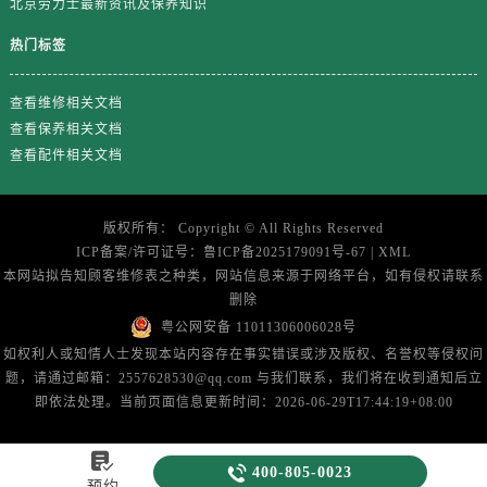
北京劳力士最新资讯及保养知识
山东省济南市历下区经十路11111号华润中心写字楼（万象城）15层1508室劳力士售后服务中心（需提前预约）
山东省济宁市任城区太白楼路劳力士售后服务中心（需提前预约）
热门标签
山东省莱芜市文化南路8号银座商城名表维修一楼名表维修劳力士售后服务中心（需提前预约）
山东省临沂市兰山区解放路劳力士售后服务中心（需提前预约）
查看维修相关文档
查看保养相关文档
山东省日照市东港区烟台路劳力士售后服务中心（需提前预约）
查看配件相关文档
山东省泰安市泰山区财源街道泰山大街劳力士售后服务中心（需提前预约）
山东省威海市环翠区新威海路89号振华商厦一楼名表维修劳力士售后服务中心（需提前预约）
山东省潍坊市奎文区东风东街劳力士售后服务中心（需提前预约）
版权所有：
Copyright ©
All Rights Reserved
山东省枣庄市滕州市北辛路与善国路交叉口劳力士售后服务中心（需提前预约）
ICP备案/许可证号：
鲁ICP备2025179091号-67
|
XML
本网站拟告知顾客维修表之种类，网站信息来源于网络平台，如有侵权请联系
山东省淄博市张店区金晶大道劳力士售后服务中心（需提前预约）
删除
上海市黄浦区南京东路299号宏伊国际广场写字楼8层806室劳力士售后服务中心（需提前预约）
粤公网安备 11011306006028号
上海市徐汇区虹桥路3号港汇中心2座37层3705室劳力士售后服务中心（需提前预约）
如权利人或知情人士发现本站内容存在事实错误或涉及版权、名誉权等侵权问
浙江省杭州市上城区钱江路1366号华润大厦A座5层503-5室劳力士售后服务中心（需提前预约）
题，请通过邮箱：2557628530@qq.com 与我们联系，我们将在收到通知后立
即依法处理。当前页面信息更新时间：2026-06-29T17:44:19+08:00
浙江省湖州市吴兴区劳动路劳力士售后服务中心（需提前预约）
浙江省嘉兴市南湖区广益路705号嘉兴世界贸易中心A座13层1304室劳力士售后服务中心（需提前预约）

浙江省金华市金东区东市南街777号金华万达广场4号楼22楼2209室劳力士售后服务中心（需提前预约）

400-805-0023
预约