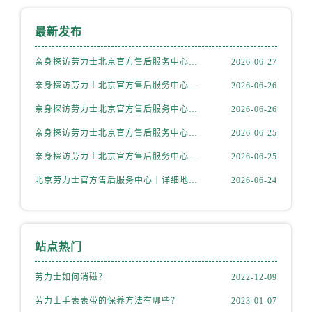
内蒙古自治区赤峰市红山区哈达街劳力士售后服务中心（需提前预约）
内蒙古自治区鄂尔多斯市东胜区伊金霍洛街劳力士售后服务中心（需提前预约）
最新发布
内蒙古自治区呼伦贝尔市海拉尔区中央街劳力士售后服务中心（需提前预约）
亲身探访劳力士北京官方售后服务中心｜全新地址电话一览（2026年7月最新）
2026-06-27
内蒙古自治区通辽市科尔沁区明仁大街劳力士售后服务中心（需提前预约）
内蒙古自治区乌海市海勃湾区人民南路劳力士售后服务中心（需提前预约）
亲身探访劳力士北京官方售后服务中心｜网点地址与售后热线（2026年6月最新）
2026-06-26
内蒙古自治区乌兰察布市集宁区恩和大街劳力士售后服务中心（需提前预约）
亲身探访劳力士北京官方售后服务中心｜网点地址及官方服务电话（2026年6月最新）
2026-06-26
内蒙古自治区锡林郭勒盟市锡林浩特市光明街与额尔敦路交叉口劳力士售后服务中心（需提前预约）
亲身探访劳力士北京官方售后服务中心｜网点地址及售后热线（2026年6月最新）
2026-06-25
内蒙古自治区兴安盟市乌兰浩特市兴安大街劳力士售后服务中心（需提前预约）
亲身探访劳力士北京官方售后服务中心｜完整地址与联系电话（2026年6月最新）
2026-06-25
山西省大同市平城区迎宾街劳力士售后服务中心（需提前预约）
山西省晋城市城区黄华街劳力士售后服务中心（需提前预约）
北京劳力士官方售后服务中心｜详细地址与官方热线权威信息公示（2026年6月最新）
2026-06-24
山西省晋中市榆次区顺城街劳力士售后服务中心（需提前预约）
山西省临汾市尧都区解放路劳力士售后服务中心（需提前预约）
山西省吕梁市离石区永宁中路与建设街交叉口劳力士售后服务中心（需提前预约）
站点热门
山西省朔州市朔城区怡西路与鄯阳西街交汇处劳力士售后服务中心（需提前预约）
劳力士如何消磁？
2022-12-09
山西省忻州市忻府区和平东街与七一南路交叉口劳力士售后服务中心（需提前预约）
山西省阳泉市郊区平阳东街与新城大道交叉口劳力士售后服务中心（需提前预约）
劳力士手表表带的保养方法有哪些？
2023-01-07