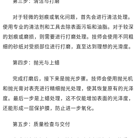
第三步：清洁与打磨
昆明市盘龙区北京路928号同德昆明广场写字楼10层06室（需提前预约）
石家庄市长安区中山东路39号勒泰中心写字楼B座13层07室（需提前预约）
对于轻微的划痕或氧化问题，首先会进行清洁处理。
西安市碑林区南关正街88号华侨城长安国际中心E座6楼10室（需提前预约）
使用专业的清洁剂和工具去除表面污垢和油脂。对于较深
海口市龙华区金贸东路5号海口华润大厦B座17层1707室（需提前预约）
的划痕或磨损，则需要进行打磨处理。技师会使用不同粗
唐山市路南区新华东道100号万达广场写字楼A座10层1002室（需提前预约）
台州市椒江区东海大道1800号腾达中心东1幢20楼2002室（需提前预约）
细的砂纸对受损部位进行打磨，直至达到理想的光滑度。
内蒙古自治区呼和浩特市玉泉区大学西街70号华润万象城写字楼（鄂尔多斯大厦）23层2326室（需提前预约）
第四步：抛光与上蜡
甘肃省兰州市七里河区西津西路16号兰州中心写字楼21层2102室（需提前预约）
黑龙江省大庆市萨尔图区会战大街劳力士售后服务中心（需提前预约）
完成打磨后，接下来是抛光步骤。技师会使用抛光机
黑龙江省鹤岗市向阳区红军路劳力士售后服务中心（需提前预约）
和抛光膏对表壳进行精细抛光处理，使其恢复原有的光泽
黑龙江省黑河市爱辉区中央街劳力士售后服务中心（需提前预约）
黑龙江省鸡西市鸡冠区红军路劳力士售后服务中心（需提前预约）
度。最后一步是上蜡处理，这不仅能增加表面的光泽度，
黑龙江省佳木斯市向阳区长安路劳力士售后服务中心（需提前预约）
还能形成一层保护膜，防止进一步氧化。
黑龙江省牡丹江市东安区太平路劳力士售后服务中心（需提前预约）
黑龙江省七台河市桃山区大同街劳力士售后服务中心（需提前预约）
第五步：质量检查与交付
黑龙江省齐齐哈尔市龙沙区龙华路劳力士售后服务中心（需提前预约）