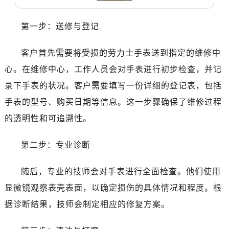
温州市鹿城区锦绣路1067号置信广场10层1015室（需提前预约）
哈尔滨市道里区友谊西路600号富力中心T2座写字楼29层03室（需提前预约）
第一步：送修与登记
大连市中山区人民路15号国际金融大厦7层G室（需提前预约）
佛山市禅城区季华五路57号万科金融中心C座12层1205室（需提前预约）
客户首先需要将受损的劳力士手表送到指定的维修中
东莞市东城街道鸿福东路1号民盈国贸中心T1写字楼9层907室（需提前预约）
心。在维修中心，工作人员会对手表进行初步检查，并记
无锡市梁溪区人民中路139号恒隆广场写字楼1座11层1104室（需提前预约）
录下手表的状况。客户需要填写一份详细的登记表，包括
南通市崇川区工农路57号圆融广场写字楼16层1603室（需提前预约）
手表的型号、购买日期等信息。这一步骤确保了维修过程
苏州市苏州工业园区星港街199号苏州中心办公楼C座22层08室（需提前预约）
的透明性和可追溯性。
武汉市江汉区解放大道686号世界贸易大厦38层09室（需提前预约）
南宁市青秀区金湖路59号地王大厦12楼1224室（需提前预约）
第二步：专业诊断
合肥市蜀山区潜山路111号万象城华润大厦B座12楼03室（需提前预约）
泉州市丰泽区宝洲路729号浦西万达中心写字楼A座7楼709室（需提前预约）
随后，专业的技师会对手表进行全面检查。他们使用
青岛市南区山东路6号华润大厦B座22层04室（需提前预约）
显微镜观察表壳表面，以确定损伤的具体情况和程度。根
烟台市芝罘区胜利路139号万达金融中心A座907室（需提前预约）
据诊断结果，技师会制定相应的修复方案。
长春市朝阳区西安大路727号中银大厦A座(旺进大厦)18层09室（需提前预约）
贵阳市南明区都司高架桥路33号亨特国际金融中心14楼14D（需提前预约）