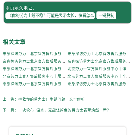
内蒙古自治区赤峰市红山区哈达街劳力士售后服务中心（需提前预约）
本页永久地址：
内蒙古自治区鄂尔多斯市东胜区伊金霍洛街劳力士售后服务中心（需提前预约）
一键复制
内蒙古自治区呼伦贝尔市海拉尔区中央街劳力士售后服务中心（需提前预约）
内蒙古自治区通辽市科尔沁区明仁大街劳力士售后服务中心（需提前预约）
内蒙古自治区乌海市海勃湾区人民南路劳力士售后服务中心（需提前预约）
相关文章
内蒙古自治区乌兰察布市集宁区恩和大街劳力士售后服务中心（需提前预约）
内蒙古自治区锡林郭勒盟市锡林浩特市光明街与额尔敦路交叉口劳力士售后服务中心（需提前预约）
亲身探访劳力士北京官方售后服务中心｜全新地址电话一览（2026年7月最新）
亲身探访劳力士北京官方售后服务中心｜网点地址与售后热线（2026年6月最新）
内蒙古自治区兴安盟市乌兰浩特市兴安大街劳力士售后服务中心（需提前预约）
亲身探访劳力士北京官方售后服务中心｜网点地址及官方服务电话（2026年6月最新）
亲身探访劳力士北京官方售后服务中心｜网点地址及售后热线（2026年6月最新）
亲身探访劳力士北京官方售后服务中心｜完整地址与联系电话（2026年6月最新）
北京劳力士官方售后服务中心｜详细地址与官方热线权威信息公示（2026年6月最新）
山西省大同市平城区迎宾街劳力士售后服务中心（需提前预约）
北京劳力士官方售后服务中心｜服务热线及详细地址权威信息公示（2026年6月最新）
北京劳力士官方售后服务中心｜全新地址与售后热线权威信息公示（2026年6月最新）
山西省晋城市城区黄华街劳力士售后服务中心（需提前预约）
亲身探访劳力士北京官方售后服务中心｜热线与地址（2026年6月最新）
亲身探访劳力士北京官方售后服务中心｜最新电话和维修地址（2026年6月最新）
山西省晋中市榆次区顺城街劳力士售后服务中心（需提前预约）
山西省临汾市尧都区解放路劳力士售后服务中心（需提前预约）
上一篇：
拯救你的劳力士！生锈问题一文全解析
山西省吕梁市离石区永宁中路与建设街交叉口劳力士售后服务中心（需提前预约）
下一篇：
一块软布+温水，竟能让掉色的劳力士表带焕然一新？
山西省朔州市朔城区怡西路与鄯阳西街交汇处劳力士售后服务中心（需提前预约）
山西省忻州市忻府区和平东街与七一南路交叉口劳力士售后服务中心（需提前预约）
山西省阳泉市郊区平阳东街与新城大道交叉口劳力士售后服务中心（需提前预约）