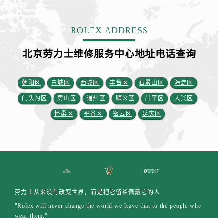
江苏省盐城市盐都区世纪大道5号盐城金融城写字楼1号楼16层1604室劳力士售后服务中心（需提前预约）
江苏省扬州市邗江区国展路29号星耀天地写字楼1号楼18层1803室劳力士售后服务中心（需提前预约）
ROLEX ADDRESS
江苏省镇江市京口区中山东路劳力士售后服务中心（需提前预约）
江西省抚州市临川区赣东大道劳力士售后服务中心（需提前预约）
北京劳力士维修服务中心地址电话查询
江西省赣州市章贡区文清路劳力士售后服务中心（需提前预约）
江西省吉安市吉州区井冈山大道劳力士售后服务中心（需提前预约）
朝阳区
东城区
西城区
丰台区
石景山区
海淀区
江西省景德镇市珠山区珠山中路劳力士售后服务中心（需提前预约）
门头沟区
房山区
通州区
顺义区
昌平区
大兴区
江西省九江市浔阳区浔阳路劳力士售后服务中心（需提前预约）
江西省南昌市红谷滩新区红谷中大道998号绿地双子塔（中央广场）A1座办公楼14层1407室劳力士售后服务中心（需提前预约）
怀柔区
平谷区
密云区
延庆区
江西省萍乡市安源区萍安北大道与康庄路交叉口劳力士售后服务中心（需提前预约）
江西省上饶市信州区滨江西路劳力士售后服务中心（需提前预约）
江西省新余市渝水区北湖西路劳力士售后服务中心（需提前预约）
江西省宜春市袁州区中山中路劳力士售后服务中心（需提前预约）
江西省鹰潭市月湖区胜利东路劳力士售后服务中心（需提前预约）
劳力士从来没有改变世界，而是把它留给佩戴它的人
山东省德州市德城区东风中路劳力士售后服务中心（需提前预约）
"Rolex will never change the world.we leave that to the people who
山东省东营市东营区济南路劳力士售后服务中心（需提前预约）
wear them.”