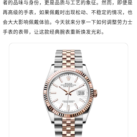
者的品味与身份，更是品质与工艺的象征。然而，即便是
南昌市红谷滩新区红谷中大道998号绿地双子塔（中央广场）A1座办公楼14层07室（需提前预约）
济南市历下区经十路11111号华润中心写字楼（万象城）15层1508室（需提前预约）
再高级的手表，如果佩戴时出现松动、不稳定的情况，也
广州市天河区天河路230号万菱汇国际中心写字楼A塔7层704室（需提前预约）
会大大影响佩戴体验。今天就来分享一下如何调整劳力士
广州市越秀区环市东路371-375号世界贸易中心大厦南塔写字楼15层07室（需提前预约）
手表的表带，让这款经典腕表重新焕发光彩。
深圳市罗湖区深南东路5001号华润大厦写字楼17层1701室（需提前预约）
惠州市惠城区江北文昌一路7号华贸大厦写字楼1座30层05室（需提前预约）
厦门市思明区湖滨东路95号华润大厦写字楼B座11层1104室（需提前预约）
福州市鼓楼区五四路128-1号恒力城写字楼15层03室（需提前预约）
成都市锦江区人民东路6号SAC东原中心写字楼24层2406B室（需提前预约）
重庆市江北区观音桥步行街2号融恒时代广场写字楼9层902室（需提前预约）
长沙市芙蓉区定王台街道建湘路393号世茂环球金融中心写字楼（芙蓉广场）10层13室（需提前预约）
郑州市二七区铭功路10号华润大厦写字楼29层2905室（需提前预约）
太原市迎泽区解放路15号亨得利名表服务中心（品牌授权店）3层整层（需提前预约）
沈阳市沈河区中街路137号亨得利名表服务中心（品牌授权店）1层整层（需提前预约）
沈阳市沈河区中街路83号亨得利名表服务中心（品牌授权店）1层整层（需提前预约）
乌鲁木齐市天山区红山路26号时代广场（CCMALL）C座17层17-B（需提前预约）