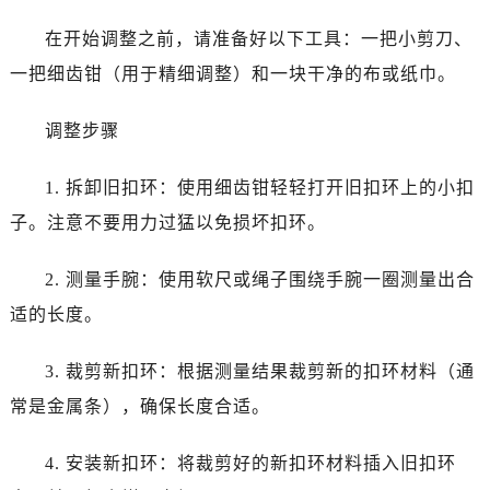
昆明市盘龙区北京路928号同德昆明广场写字楼10层06室（需提前预约）
在开始调整之前，请准备好以下工具：一把小剪刀、
石家庄市长安区中山东路39号勒泰中心写字楼B座13层07室（需提前预约）
西安市碑林区南关正街88号华侨城长安国际中心E座6楼10室（需提前预约）
一把细齿钳（用于精细调整）和一块干净的布或纸巾。
海口市龙华区金贸东路5号海口华润大厦B座17层1707室（需提前预约）
调整步骤
唐山市路南区新华东道100号万达广场写字楼A座10层1002室（需提前预约）
台州市椒江区东海大道1800号腾达中心东1幢20楼2002室（需提前预约）
1. 拆卸旧扣环：使用细齿钳轻轻打开旧扣环上的小扣
内蒙古自治区呼和浩特市玉泉区大学西街70号华润万象城写字楼（鄂尔多斯大厦）23层2326室（需提前预约）
子。注意不要用力过猛以免损坏扣环。
甘肃省兰州市七里河区西津西路16号兰州中心写字楼21层2102室（需提前预约）
黑龙江省大庆市萨尔图区会战大街劳力士售后服务中心（需提前预约）
2. 测量手腕：使用软尺或绳子围绕手腕一圈测量出合
黑龙江省鹤岗市向阳区红军路劳力士售后服务中心（需提前预约）
适的长度。
黑龙江省黑河市爱辉区中央街劳力士售后服务中心（需提前预约）
黑龙江省鸡西市鸡冠区红军路劳力士售后服务中心（需提前预约）
3. 裁剪新扣环：根据测量结果裁剪新的扣环材料（通
黑龙江省佳木斯市向阳区长安路劳力士售后服务中心（需提前预约）
常是金属条），确保长度合适。
黑龙江省牡丹江市东安区太平路劳力士售后服务中心（需提前预约）
黑龙江省七台河市桃山区大同街劳力士售后服务中心（需提前预约）
4. 安装新扣环：将裁剪好的新扣环材料插入旧扣环
黑龙江省齐齐哈尔市龙沙区龙华路劳力士售后服务中心（需提前预约）