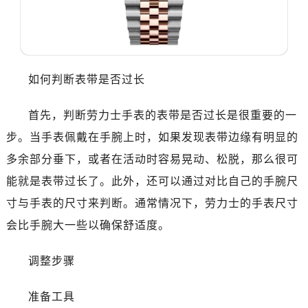
温州市鹿城区锦绣路1067号置信广场10层1015室（需提前预约）
哈尔滨市道里区友谊西路600号富力中心T2座写字楼29层03室（需提前预约）
大连市中山区人民路15号国际金融大厦7层G室（需提前预约）
佛山市禅城区季华五路57号万科金融中心C座12层1205室（需提前预约）
如何判断表带是否过长
东莞市东城街道鸿福东路1号民盈国贸中心T1写字楼9层907室（需提前预约）
无锡市梁溪区人民中路139号恒隆广场写字楼1座11层1104室（需提前预约）
首先，判断劳力士手表的表带是否过长是很重要的一
南通市崇川区工农路57号圆融广场写字楼16层1603室（需提前预约）
步。当手表佩戴在手腕上时，如果发现表带边缘有明显的
苏州市苏州工业园区星港街199号苏州中心办公楼C座22层08室（需提前预约）
多余部分垂下，或者在活动时容易晃动、松脱，那么很可
武汉市江汉区解放大道686号世界贸易大厦38层09室（需提前预约）
南宁市青秀区金湖路59号地王大厦12楼1224室（需提前预约）
能就是表带过长了。此外，还可以通过对比自己的手腕尺
合肥市蜀山区潜山路111号万象城华润大厦B座12楼03室（需提前预约）
寸与手表的尺寸来判断。通常情况下，劳力士的手表尺寸
泉州市丰泽区宝洲路729号浦西万达中心写字楼A座7楼709室（需提前预约）
会比手腕大一些以确保舒适度。
青岛市南区山东路6号华润大厦B座22层04室（需提前预约）
烟台市芝罘区胜利路139号万达金融中心A座907室（需提前预约）
调整步骤
长春市朝阳区西安大路727号中银大厦A座(旺进大厦)18层09室（需提前预约）
贵阳市南明区都司高架桥路33号亨特国际金融中心14楼14D（需提前预约）
准备工具