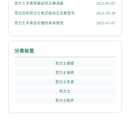
安徽省铜陵市铜官区石城大道劳力士售后服务中心（需提前预约）
劳力士手表受磁如何正确消磁
2023-01-07
安徽省芜湖市镜湖区中山路步行街劳力士售后服务中心（需提前预约）
带日历的劳力士蚝式恒动五位数型号
2023-10-28
安徽省宣城市宣州区叠嶂西路劳力士售后服务中心（需提前预约）
劳力士手表走时慢的具体原因
2023-01-07
福建省龙岩市新罗区九一南路劳力士售后服务中心（需提前预约）
福建省南平市建阳区人民西路劳力士售后服务中心（需提前预约）
福建省宁德市蕉城区天湖东路劳力士售后服务中心（需提前预约）
分类标签
福建省莆田市城厢区霞林街道荔华东大道劳力士售后服务中心（需提前预约）
福建省三明市三元区东乾二路劳力士售后服务中心（需提前预约）
劳力士维修
福建省漳州市龙文区步港路劳力士售后服务中心（需提前预约）
劳力士保养
江苏省常州市新北区龙锦路1590号现代传媒中心5号楼10层1008室劳力士售后服务中心（需提前预约）
劳力士手表
江苏省淮安市清江浦区淮海北路劳力士售后服务中心（需提前预约）
江苏省连云港市海州区通灌北路劳力士售后服务中心（需提前预约）
劳力士
江苏省南京市秦淮区中山南路1号南京中心22层22-C1-C3室劳力士售后服务中心（需提前预约）
劳力士配件
江苏省宿迁市宿城区西湖路劳力士售后服务中心（需提前预约）
江苏省泰州市海陵区永定东路399号置地商务中心东塔（华润万象城）17层1706室劳力士售后服务中心（需提前预约）
江苏省徐州市鼓楼区淮海东路29号苏宁广场IFC国际金融中心35层3508室劳力士售后服务中心（需提前预约）