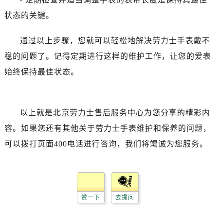
辽宁省抚顺市新抚区东一路劳力士售后服务中心（需提前预约）
状态的关键。
辽宁省阜新市海州区解放大街劳力士售后服务中心（需提前预约）
辽宁省葫芦岛市连山区中央路劳力士售后服务中心（需提前预约）
通过以上步骤，您就可以轻松地解决劳力士手表戴不
辽宁省锦州市古塔区中央大街劳力士售后服务中心（需提前预约）
稳的问题了。记得定期进行这样的维护工作，让您的爱表
辽宁省辽阳市白塔区新运大街劳力士售后服务中心（需提前预约）
始终保持最佳状态。
辽宁省盘锦市兴隆台区石油大街劳力士售后服务中心（需提前预约）
辽宁省铁岭市银州区南马路劳力士售后服务中心（需提前预约）
辽宁省营口市站前区市府路与渤海大街交叉口劳力士售后服务中心（需提前预约）
以上就是
北京劳力士售后服务中心
为您分享的精彩内
辽宁省沈阳市沈河区中街路137号亨得利名表维修授权店1楼劳力士售后服务中心（需提前预约）
辽宁省沈阳市沈河区中街路83号亨得利名表维修授权店1楼劳力士售后服务中心（需提前预约）
容。如果您还有其他关于劳力士手表维护和保养的问题，
北京市朝阳区建国门外大街甲6号华熙国际中心D座11层1102室劳力士售后服务中心（需提前预约）
可以拨打页面400电话进行咨询，我们将竭诚为您服务。
北京市东城区东长安街1号王府井东方广场W3座6层602室劳力士售后服务中心（需提前预约）
河北省保定市竞秀区朝阳北大街北国先天下劳力士售后服务中心（需提前预约）
内蒙古自治区阿拉善盟市左旗土尔扈特大街劳力士售后服务中心（需提前预约）
内蒙古自治区巴彦淖尔市临河区新华街劳力士售后服务中心（需提前预约）
赞一下
去提问
内蒙古自治区包头市青山区幸福路甲3号王府井百货名表维修劳力士售后服务中心（需提前预约）