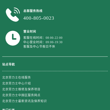
山东省济南市历下区经十路11111号华润中心写字楼（万象城）15层1508室劳力士售后服务中心（需提前预约）
山东省济宁市任城区太白楼路劳力士售后服务中心（需提前预约）
总部服务热线
山东省莱芜市文化南路8号银座商城名表维修一楼名表维修劳力士售后服务中心（需提前预约）
400-805-0023
山东省临沂市兰山区解放路劳力士售后服务中心（需提前预约）
山东省日照市东港区烟台路劳力士售后服务中心（需提前预约）
营业时间
山东省泰安市泰山区财源街道泰山大街劳力士售后服务中心（需提前预约）
客服在线时间：08:00-22:00
中心营业时间：09:00-19:30
山东省威海市环翠区新威海路89号振华商厦一楼名表维修劳力士售后服务中心（需提前预约）
客服及中心节假日不休
山东省潍坊市奎文区东风东街劳力士售后服务中心（需提前预约）
山东省枣庄市滕州市北辛路与善国路交叉口劳力士售后服务中心（需提前预约）
山东省淄博市张店区金晶大道劳力士售后服务中心（需提前预约）
站点导航
上海市黄浦区南京东路299号宏伊国际广场写字楼8层806室劳力士售后服务中心（需提前预约）
上海市徐汇区虹桥路3号港汇中心2座37层3705室劳力士售后服务中心（需提前预约）
北京劳力士在线服务
北京劳力士中心介绍
浙江省杭州市上城区钱江路1366号华润大厦A座5层503-5室劳力士售后服务中心（需提前预约）
北京劳力士维修及保养项目
浙江省湖州市吴兴区劳动路劳力士售后服务中心（需提前预约）
北京劳力士中国区服务网点
浙江省嘉兴市南湖区广益路705号嘉兴世界贸易中心A座13层1304室劳力士售后服务中心（需提前预约）
北京劳力士最新资讯及保养知识
浙江省金华市金东区东市南街777号金华万达广场4号楼22楼2209室劳力士售后服务中心（需提前预约）