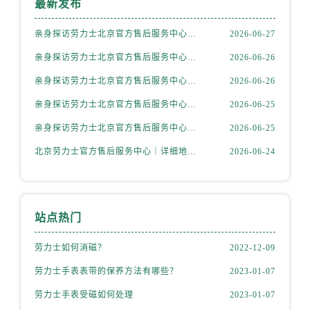
最新发布
山西省运城市盐湖区河东街劳力士售后服务中心（需提前预约）
山西省长治市潞州区英雄中路劳力士售后服务中心（需提前预约）
亲身探访劳力士北京官方售后服务中心｜全新地址电话一览（2026年7月最新）
2026-06-27
山西省太原市迎泽区迎泽街道解放路15号亨得利名表维修授权店3楼劳力士售后服务中心（需提前预约）
亲身探访劳力士北京官方售后服务中心｜网点地址与售后热线（2026年6月最新）
2026-06-26
天津市和平区赤峰道136号天津国际金融中心26层2603室劳力士售后服务中心（需提前预约）
亲身探访劳力士北京官方售后服务中心｜网点地址及官方服务电话（2026年6月最新）
2026-06-26
安徽省安庆市迎江区人民路劳力士售后服务中心（需提前预约）
安徽省蚌埠市蚌山区淮河路劳力士售后服务中心（需提前预约）
亲身探访劳力士北京官方售后服务中心｜网点地址及售后热线（2026年6月最新）
2026-06-25
安徽省亳州市谯城区魏武大道劳力士售后服务中心（需提前预约）
亲身探访劳力士北京官方售后服务中心｜完整地址与联系电话（2026年6月最新）
2026-06-25
安徽省池州市贵池区长江路劳力士售后服务中心（需提前预约）
北京劳力士官方售后服务中心｜详细地址与官方热线权威信息公示（2026年6月最新）
2026-06-24
安徽省滁州市琅琊区南谯北路劳力士售后服务中心（需提前预约）
安徽省阜阳市颍州区颍州北路劳力士售后服务中心（需提前预约）
安徽省淮北市相山区淮海路劳力士售后服务中心（需提前预约）
站点热门
安徽省淮南市田家庵区国庆中路劳力士售后服务中心（需提前预约）
安徽省黄山市屯溪区黄山西路劳力士售后服务中心（需提前预约）
劳力士如何消磁？
2022-12-09
安徽省六安市金安区解放中路劳力士售后服务中心（需提前预约）
劳力士手表表带的保养方法有哪些？
2023-01-07
安徽省马鞍山市雨山区湖南西路劳力士售后服务中心（需提前预约）
劳力士手表受磁如何处理
2023-01-07
安徽省宿州市埇桥区人民中路劳力士售后服务中心（需提前预约）