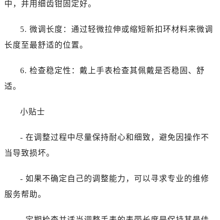
中，并用细齿钳固定好。
黑龙江省双鸭山市尖山区新兴大街劳力士售后服务中心（需提前预约）
黑龙江省绥化市北林区新华街与康庄路交叉口劳力士售后服务中心（需提前预约）
5. 微调长度：通过轻微拉伸或缩短新扣环材料来微调
黑龙江省伊春市伊美区通河路劳力士售后服务中心（需提前预约）
长度至最舒适的位置。
吉林省白城市洮北区明仁南街劳力士售后服务中心（需提前预约）
吉林省白山市浑江区浑江大街劳力士售后服务中心（需提前预约）
6. 检查稳定性：戴上手表检查其佩戴是否稳固、舒
吉林省吉林市船营区河南街劳力士售后服务中心（需提前预约）
适。
吉林省辽源市龙山区人民大街劳力士售后服务中心（需提前预约）
吉林省梅河口市新华街道梅河大街劳力士售后服务中心（需提前预约）
小贴士
吉林省四平市铁东区紫气大路与南九经街交汇处劳力士售后服务中心（需提前预约）
吉林省松原市宁江区五环大街劳力士售后服务中心（需提前预约）
- 在调整过程中尽量保持耐心和细致，避免因操作不
吉林省通化市东昌区环通乡江南大街劳力士售后服务中心（需提前预约）
当导致损坏。
吉林省延边市延吉市解放路劳力士售后服务中心（需提前预约）
辽宁省鞍山市铁东区站前街劳力士售后服务中心（需提前预约）
- 如果不确定自己的调整能力，可以寻求专业的维修
辽宁省本溪市平山区胜利路劳力士售后服务中心（需提前预约）
服务帮助。
辽宁省朝阳市双塔区新华路劳力士售后服务中心（需提前预约）
辽宁省丹东市振兴区七经街劳力士售后服务中心（需提前预约）
- 定期检查并适当调整手表的表带长度是保持其最佳