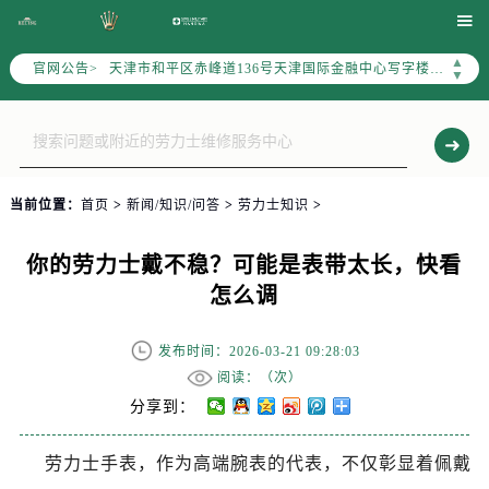
北京市东城区东长安街1号东方广场写字楼W3座6层602室（需提前预约）

北京市朝阳区建国门外大街甲6号华熙国际中心写字楼D座11层1102室（需提前预约）
▲
官网公告>
天津市和平区赤峰道136号天津国际金融中心写字楼26层2603室（需提前预约）
▼
上海市徐汇区虹桥路3号港汇中心写字楼2座37层3705室（需提前预约）
上海市黄浦区南京东路299号宏伊国际广场写字楼8层806室（需提前预约）
南京市秦淮区中山南路1号（新街口）南京中心写字楼22层C1-1室（需提前预约）
常州市新北区龙锦路1590号现代传媒中心写字楼5号楼10层1008室（需提前预约）
当前位置：
首页
>
新闻/知识/问答
>
劳力士知识
>
徐州市鼓楼区淮海东路29号苏宁广场IFC国际金融中心写字楼35层3508室（需提前预约）
扬州市邗江区国展路29号星耀天地写字楼1号楼18层1803室（需提前预约）
你的劳力士戴不稳？可能是表带太长，快看
盐城市盐都区世纪大道5号盐城金融城写字楼1号楼16层1604室（需提前预约）
怎么调
泰州市海陵区永定东路399号置地商务中心东塔写字楼（华润万象城）17层1706室（需提前预约）
宁波市江北区大闸南路500号来福士广场办公楼20层2009室（需提前预约）
发布时间：2026-03-21 09:28:03
杭州市上城区钱江路1366号华润大厦写字楼A座5层503-5室（需提前预约）
阅读：（
次）
金华市金东区东市南街777号金华万达广场写字楼4号楼22层2209室（需提前预约）
分享到：
绍兴市越城区胜利东路379号世茂天际中心写字楼8层805室（需提前预约）
劳力士手表，作为高端腕表的代表，不仅彰显着佩戴
嘉兴市南湖区广益路705号嘉兴世界贸易中心写字楼A座13层1304室（需提前预约）