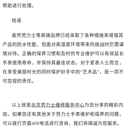
黑龙江省牡丹江市东安区太平路劳力士售后服务中心（需提前预约）
帮助进行处理。
黑龙江省七台河市桃山区大同街劳力士售后服务中心（需提前预约）
黑龙江省齐齐哈尔市龙沙区龙华路劳力士售后服务中心（需提前预约）
结语
黑龙江省双鸭山市尖山区新兴大街劳力士售后服务中心（需提前预约）
虽然劳力士等高端品牌已经采取了各种措施来增强其
黑龙江省绥化市北林区新华街与康庄路交叉口劳力士售后服务中心（需提前预约）
黑龙江省伊春市伊美区通河路劳力士售后服务中心（需提前预约）
产品的防水性能，但面对高湿度环境带来的挑战时仍需谨
吉林省白城市洮北区明仁南街劳力士售后服务中心（需提前预约）
慎对待。正确的保养习惯和及时的专业维护可以有效延长
吉林省白山市浑江区浑江大街劳力士售后服务中心（需提前预约）
手表使用寿命，并保持其最佳状态。对于爱表人士而言，
吉林省吉林市船营区河南街劳力士售后服务中心（需提前预约）
在享受美丽时光的同时保护好手中的“艺术品”，是一项不
吉林省辽源市龙山区人民大街劳力士售后服务中心（需提前预约）
可忽视的责任。
吉林省梅河口市新华街道梅河大街劳力士售后服务中心（需提前预约）
吉林省四平市铁东区紫气大路与南九经街交汇处劳力士售后服务中心（需提前预约）
吉林省松原市宁江区五环大街劳力士售后服务中心（需提前预约）
以上就是
北京劳力士维修服务中心
为您分享的精彩内
吉林省通化市东昌区环通乡江南大街劳力士售后服务中心（需提前预约）
容。如果您还有其他关于劳力士手表维护和保养的问题，
吉林省延边市延吉市解放路劳力士售后服务中心（需提前预约）
可以拨打页面400电话进行咨询，我们将竭诚为您服务。
辽宁省鞍山市铁东区站前街劳力士售后服务中心（需提前预约）