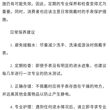
烟台市芝罘区胜利路139号万达金融中心A座907室（需提前预约）
施仍有可能失效。因此，定期的专业保养和检查变得尤为
长春市朝阳区西安大路727号中银大厦A座(旺进大厦)18层09室（需提前预约）
重要。同时，消费者也应该注意日常佩戴时的手表保护措
贵阳市南明区都司高架桥路33号亨特国际金融中心14楼14D（需提前预约）
施。
昆明市盘龙区北京路928号同德昆明广场写字楼10层06室（需提前预约）
石家庄市长安区中山东路39号勒泰中心写字楼B座13层07室（需提前预约）
日常保养建议
西安市碑林区南关正街88号华侨城长安国际中心E座6楼10室（需提前预约）
海口市龙华区金贸东路5号海口华润大厦B座17层1707室（需提前预约）
1. 避免接触水：尽量减少洗手、洗澡或游泳时佩戴手
唐山市路南区新华东道100号万达广场写字楼A座10层1002室（需提前预约）
表。
台州市椒江区东海大道1800号腾达中心东1幢20楼2002室（需提前预约）
内蒙古自治区呼和浩特市玉泉区大学西街70号华润万象城写字楼（鄂尔多斯大厦）23层2326室（需提前预约）
2. 定期检查：即使手表没有明显的进水迹象，也建议
甘肃省兰州市七里河区西津西路16号兰州中心写字楼21层2102室（需提前预约）
每几年进行一次专业的防水测试。
黑龙江省大庆市萨尔图区会战大街劳力士售后服务中心（需提前预约）
黑龙江省鹤岗市向阳区红军路劳力士售后服务中心（需提前预约）
3. 正确存储：不佩戴时应将手表存放在干燥的地方，
黑龙江省黑河市爱辉区中央街劳力士售后服务中心（需提前预约）
并远离其他金属物品以防止产生静电。
黑龙江省鸡西市鸡冠区红军路劳力士售后服务中心（需提前预约）
黑龙江省佳木斯市向阳区长安路劳力士售后服务中心（需提前预约）
4. 专业护理：遇到任何进水情况后，请立即寻求专业