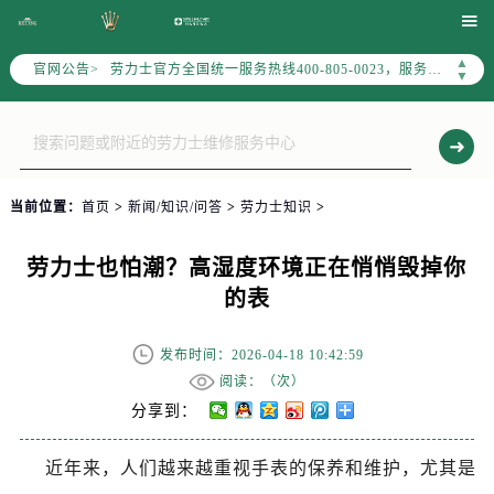
2026年7月劳力士全国官方售后客户服务热线：400-805-0023

劳力士官方全国统一服务热线400-805-0023，服务覆盖中国大陆、香港、澳门、台湾全部区域（非大陆需加拨“+86”）
▲
官网公告>
▼
2026年7月劳力士售后服务中心最新网点地址：
北京市东城区东长安街1号东方广场写字楼W3座6层602室（需提前预约）
北京市朝阳区建国门外大街甲6号华熙国际中心写字楼D座11层1102室（需提前预约）
天津市和平区赤峰道136号天津国际金融中心写字楼26层2603室（需提前预约）
上海市徐汇区虹桥路3号港汇中心写字楼2座37层3705室（需提前预约）
当前位置：
首页
>
新闻/知识/问答
>
劳力士知识
>
上海市黄浦区南京东路299号宏伊国际广场写字楼8层806室（需提前预约）
南京市秦淮区中山南路1号（新街口）南京中心写字楼22层C1-1室（需提前预约）
劳力士也怕潮？高湿度环境正在悄悄毁掉你
常州市新北区龙锦路1590号现代传媒中心写字楼5号楼10层1008室（需提前预约）
的表
徐州市鼓楼区淮海东路29号苏宁广场IFC国际金融中心写字楼35层3508室（需提前预约）
扬州市邗江区国展路29号星耀天地写字楼1号楼18层1803室（需提前预约）
发布时间：2026-04-18 10:42:59
阅读：（
次）
盐城市盐都区世纪大道5号盐城金融城写字楼1号楼16层1604室（需提前预约）
分享到：
泰州市海陵区永定东路399号置地商务中心东塔写字楼（华润万象城）17层1706室（需提前预约）
宁波市江北区大闸南路500号来福士广场办公楼20层2009室（需提前预约）
近年来，人们越来越重视手表的保养和维护，尤其是
杭州市上城区钱江路1366号华润大厦写字楼A座5层503-5室（需提前预约）