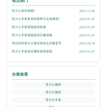
站点热门
山西省朔州市朔城区怡西路与鄯阳西街交汇处劳力士售后服务中心（需提前预约）
山西省忻州市忻府区和平东街与七一南路交叉口劳力士售后服务中心（需提前预约）
劳力士如何消磁？
2022-12-09
山西省阳泉市郊区平阳东街与新城大道交叉口劳力士售后服务中心（需提前预约）
劳力士手表表带的保养方法有哪些？
2023-01-07
山西省运城市盐湖区河东街劳力士售后服务中心（需提前预约）
劳力士手表受磁如何处理
2023-01-07
山西省长治市潞州区英雄中路劳力士售后服务中心（需提前预约）
劳力士手表受磁如何正确消磁
2023-01-07
山西省太原市迎泽区迎泽街道解放路15号亨得利名表维修授权店3楼劳力士售后服务中心（需提前预约）
天津市和平区赤峰道136号天津国际金融中心26层2603室劳力士售后服务中心（需提前预约）
带日历的劳力士蚝式恒动五位数型号
2023-10-28
安徽省安庆市迎江区人民路劳力士售后服务中心（需提前预约）
劳力士手表走时慢的具体原因
2023-01-07
安徽省蚌埠市蚌山区淮河路劳力士售后服务中心（需提前预约）
安徽省亳州市谯城区魏武大道劳力士售后服务中心（需提前预约）
安徽省池州市贵池区长江路劳力士售后服务中心（需提前预约）
分类标签
安徽省滁州市琅琊区南谯北路劳力士售后服务中心（需提前预约）
安徽省阜阳市颍州区颍州北路劳力士售后服务中心（需提前预约）
劳力士维修
安徽省淮北市相山区淮海路劳力士售后服务中心（需提前预约）
劳力士保养
安徽省淮南市田家庵区国庆中路劳力士售后服务中心（需提前预约）
劳力士手表
安徽省黄山市屯溪区黄山西路劳力士售后服务中心（需提前预约）