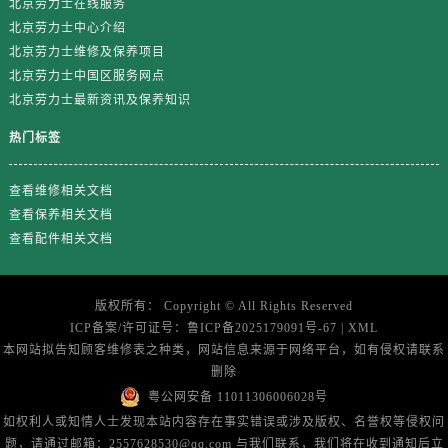
北京劳力士在线服务
江西省鹰潭市月湖区胜利东路劳力士售后服务中心（需提前预约）
北京劳力士中心介绍
山东省德州市德城区东风中路劳力士售后服务中心（需提前预约）
北京劳力士维修及保养项目
山东省东营市东营区济南路劳力士售后服务中心（需提前预约）
北京劳力士中国区服务网点
山东省济南市历下区经十路11111号华润中心写字楼（万象城）15层1508室劳力士售后服务中心（需提前预约）
北京劳力士最新资讯及保养知识
山东省济宁市任城区太白楼路劳力士售后服务中心（需提前预约）
热门标签
山东省莱芜市文化南路8号银座商城名表维修一楼名表维修劳力士售后服务中心（需提前预约）
山东省临沂市兰山区解放路劳力士售后服务中心（需提前预约）
查看维修相关文档
山东省日照市东港区烟台路劳力士售后服务中心（需提前预约）
查看保养相关文档
山东省泰安市泰山区财源街道泰山大街劳力士售后服务中心（需提前预约）
查看配件相关文档
山东省威海市环翠区新威海路89号振华商厦一楼名表维修劳力士售后服务中心（需提前预约）
山东省潍坊市奎文区东风东街劳力士售后服务中心（需提前预约）
版权所有：
Copyright ©
All Rights Reserved
山东省枣庄市滕州市北辛路与善国路交叉口劳力士售后服务中心（需提前预约）
ICP备案/许可证号：
鲁ICP备2025179091号-67
|
XML
山东省淄博市张店区金晶大道劳力士售后服务中心（需提前预约）
本网站拟告知顾客维修表之种类，网站信息来源于网络平台，如有侵权请联系
删除
上海市黄浦区南京东路299号宏伊国际广场写字楼8层806室劳力士售后服务中心（需提前预约）
粤公网安备 11011306006028号
上海市徐汇区虹桥路3号港汇中心2座37层3705室劳力士售后服务中心（需提前预约）
如权利人或知情人士发现本站内容存在事实错误或涉及版权、名誉权等侵权问
浙江省杭州市上城区钱江路1366号华润大厦A座5层503-5室劳力士售后服务中心（需提前预约）
题，请通过邮箱：2557628530@qq.com 与我们联系，我们将在收到通知后立