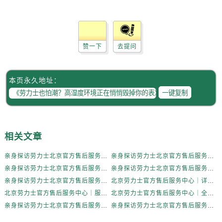
辽宁省本溪市平山区胜利路劳力士售后服务中心（需提前预约）
辽宁省朝阳市双塔区新华路劳力士售后服务中心（需提前预约）
辽宁省丹东市振兴区七经街劳力士售后服务中心（需提前预约）
赞一下
去提问
辽宁省抚顺市新抚区东一路劳力士售后服务中心（需提前预约）
辽宁省阜新市海州区解放大街劳力士售后服务中心（需提前预约）
辽宁省葫芦岛市连山区中央路劳力士售后服务中心（需提前预约）
本页永久地址：
辽宁省锦州市古塔区中央大街劳力士售后服务中心（需提前预约）
一键复制
辽宁省辽阳市白塔区新运大街劳力士售后服务中心（需提前预约）
辽宁省盘锦市兴隆台区石油大街劳力士售后服务中心（需提前预约）
辽宁省铁岭市银州区南马路劳力士售后服务中心（需提前预约）
相关文章
辽宁省营口市站前区市府路与渤海大街交叉口劳力士售后服务中心（需提前预约）
亲身探访劳力士北京官方售后服务中心｜全新地址电话一览（2026年7月最新）
亲身探访劳力士北京官方售后服务中心｜网点地址与售后热线（2026年6月最新）
辽宁省沈阳市沈河区中街路137号亨得利名表维修授权店1楼劳力士售后服务中心（需提前预约）
亲身探访劳力士北京官方售后服务中心｜网点地址及官方服务电话（2026年6月最新）
亲身探访劳力士北京官方售后服务中心｜网点地址及售后热线（2026年6月最新）
辽宁省沈阳市沈河区中街路83号亨得利名表维修授权店1楼劳力士售后服务中心（需提前预约）
亲身探访劳力士北京官方售后服务中心｜完整地址与联系电话（2026年6月最新）
北京劳力士官方售后服务中心｜详细地址与官方热线权威信息公示（2026年6月最新）
北京市朝阳区建国门外大街甲6号华熙国际中心D座11层1102室劳力士售后服务中心（需提前预约）
北京劳力士官方售后服务中心｜服务热线及详细地址权威信息公示（2026年6月最新）
北京劳力士官方售后服务中心｜全新地址与售后热线权威信息公示（2026年6月最新）
北京市东城区东长安街1号王府井东方广场W3座6层602室劳力士售后服务中心（需提前预约）
亲身探访劳力士北京官方售后服务中心｜热线与地址（2026年6月最新）
亲身探访劳力士北京官方售后服务中心｜最新电话和维修地址（2026年6月最新）
河北省保定市竞秀区朝阳北大街北国先天下劳力士售后服务中心（需提前预约）