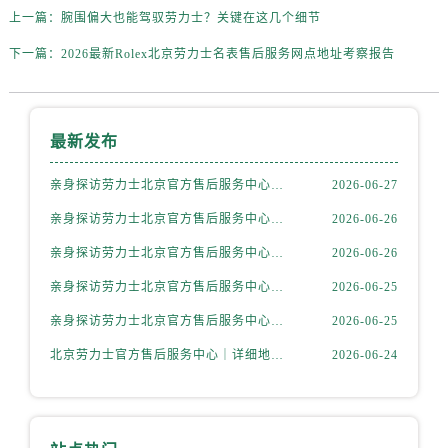
内蒙古自治区阿拉善盟市左旗土尔扈特大街劳力士售后服务中心（需提前预约）
上一篇：
腕围偏大也能驾驭劳力士？关键在这几个细节
内蒙古自治区巴彦淖尔市临河区新华街劳力士售后服务中心（需提前预约）
下一篇：
2026最新Rolex北京劳力士名表售后服务网点地址考察报告
内蒙古自治区包头市青山区幸福路甲3号王府井百货名表维修劳力士售后服务中心（需提前预约）
内蒙古自治区赤峰市红山区哈达街劳力士售后服务中心（需提前预约）
内蒙古自治区鄂尔多斯市东胜区伊金霍洛街劳力士售后服务中心（需提前预约）
最新发布
内蒙古自治区呼伦贝尔市海拉尔区中央街劳力士售后服务中心（需提前预约）
内蒙古自治区通辽市科尔沁区明仁大街劳力士售后服务中心（需提前预约）
亲身探访劳力士北京官方售后服务中心｜全新地址电话一览（2026年7月最新）
2026-06-27
内蒙古自治区乌海市海勃湾区人民南路劳力士售后服务中心（需提前预约）
亲身探访劳力士北京官方售后服务中心｜网点地址与售后热线（2026年6月最新）
2026-06-26
内蒙古自治区乌兰察布市集宁区恩和大街劳力士售后服务中心（需提前预约）
亲身探访劳力士北京官方售后服务中心｜网点地址及官方服务电话（2026年6月最新）
2026-06-26
内蒙古自治区锡林郭勒盟市锡林浩特市光明街与额尔敦路交叉口劳力士售后服务中心（需提前预约）
亲身探访劳力士北京官方售后服务中心｜网点地址及售后热线（2026年6月最新）
2026-06-25
内蒙古自治区兴安盟市乌兰浩特市兴安大街劳力士售后服务中心（需提前预约）
亲身探访劳力士北京官方售后服务中心｜完整地址与联系电话（2026年6月最新）
2026-06-25
山西省大同市平城区迎宾街劳力士售后服务中心（需提前预约）
山西省晋城市城区黄华街劳力士售后服务中心（需提前预约）
北京劳力士官方售后服务中心｜详细地址与官方热线权威信息公示（2026年6月最新）
2026-06-24
山西省晋中市榆次区顺城街劳力士售后服务中心（需提前预约）
山西省临汾市尧都区解放路劳力士售后服务中心（需提前预约）
山西省吕梁市离石区永宁中路与建设街交叉口劳力士售后服务中心（需提前预约）