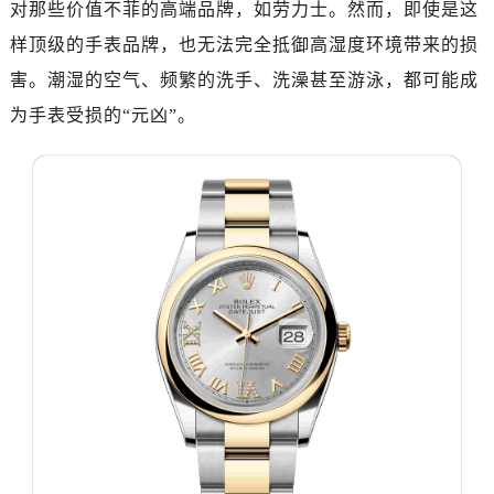
对那些价值不菲的高端品牌，如劳力士。然而，即使是这
金华市金东区东市南街777号金华万达广场写字楼4号楼22层2209室（需提前预约）
样顶级的手表品牌，也无法完全抵御高湿度环境带来的损
绍兴市越城区胜利东路379号世茂天际中心写字楼8层805室（需提前预约）
嘉兴市南湖区广益路705号嘉兴世界贸易中心写字楼A座13层1304室（需提前预约）
害。潮湿的空气、频繁的洗手、洗澡甚至游泳，都可能成
南昌市红谷滩新区红谷中大道998号绿地双子塔（中央广场）A1座办公楼14层07室（需提前预约）
为手表受损的“元凶”。
济南市历下区经十路11111号华润中心写字楼（万象城）15层1508室（需提前预约）
广州市天河区天河路230号万菱汇国际中心写字楼A塔7层704室（需提前预约）
广州市越秀区环市东路371-375号世界贸易中心大厦南塔写字楼15层07室（需提前预约）
深圳市罗湖区深南东路5001号华润大厦写字楼17层1701室（需提前预约）
惠州市惠城区江北文昌一路7号华贸大厦写字楼1座30层05室（需提前预约）
厦门市思明区湖滨东路95号华润大厦写字楼B座11层1104室（需提前预约）
福州市鼓楼区五四路128-1号恒力城写字楼15层03室（需提前预约）
成都市锦江区人民东路6号SAC东原中心写字楼24层2406B室（需提前预约）
重庆市江北区观音桥步行街2号融恒时代广场写字楼9层902室（需提前预约）
长沙市芙蓉区定王台街道建湘路393号世茂环球金融中心写字楼（芙蓉广场）10层13室（需提前预约）
郑州市二七区铭功路10号华润大厦写字楼29层2905室（需提前预约）
太原市迎泽区解放路15号亨得利名表服务中心（品牌授权店）3层整层（需提前预约）