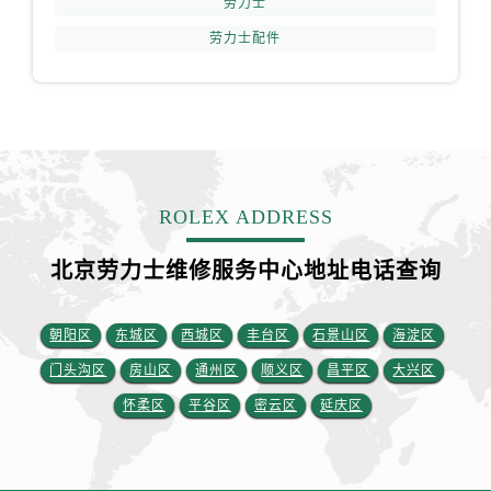
劳力士
安徽省六安市金安区解放中路劳力士售后服务中心（需提前预约）
劳力士配件
安徽省马鞍山市雨山区湖南西路劳力士售后服务中心（需提前预约）
安徽省宿州市埇桥区人民中路劳力士售后服务中心（需提前预约）
安徽省铜陵市铜官区石城大道劳力士售后服务中心（需提前预约）
安徽省芜湖市镜湖区中山路步行街劳力士售后服务中心（需提前预约）
安徽省宣城市宣州区叠嶂西路劳力士售后服务中心（需提前预约）
福建省龙岩市新罗区九一南路劳力士售后服务中心（需提前预约）
ROLEX ADDRESS
福建省南平市建阳区人民西路劳力士售后服务中心（需提前预约）
福建省宁德市蕉城区天湖东路劳力士售后服务中心（需提前预约）
北京劳力士维修服务中心地址电话查询
福建省莆田市城厢区霞林街道荔华东大道劳力士售后服务中心（需提前预约）
福建省三明市三元区东乾二路劳力士售后服务中心（需提前预约）
朝阳区
东城区
西城区
丰台区
石景山区
海淀区
福建省漳州市龙文区步港路劳力士售后服务中心（需提前预约）
门头沟区
房山区
通州区
顺义区
昌平区
大兴区
江苏省常州市新北区龙锦路1590号现代传媒中心5号楼10层1008室劳力士售后服务中心（需提前预约）
怀柔区
平谷区
密云区
延庆区
江苏省淮安市清江浦区淮海北路劳力士售后服务中心（需提前预约）
江苏省连云港市海州区通灌北路劳力士售后服务中心（需提前预约）
江苏省南京市秦淮区中山南路1号南京中心22层22-C1-C3室劳力士售后服务中心（需提前预约）