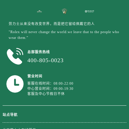
江苏省宿迁市宿城区西湖路劳力士售后服务中心（需提前预约）
江苏省泰州市海陵区永定东路399号置地商务中心东塔（华润万象城）17层1706室劳力士售后服务中心（需提前预约）
江苏省徐州市鼓楼区淮海东路29号苏宁广场IFC国际金融中心35层3508室劳力士售后服务中心（需提前预约）
劳力士从来没有改变世界，而是把它留给佩戴它的人
江苏省盐城市盐都区世纪大道5号盐城金融城写字楼1号楼16层1604室劳力士售后服务中心（需提前预约）
"Rolex will never change the world.we leave that to the people who
江苏省扬州市邗江区国展路29号星耀天地写字楼1号楼18层1803室劳力士售后服务中心（需提前预约）
wear them.”
江苏省镇江市京口区中山东路劳力士售后服务中心（需提前预约）
总部服务热线
江西省抚州市临川区赣东大道劳力士售后服务中心（需提前预约）
400-805-0023
江西省赣州市章贡区文清路劳力士售后服务中心（需提前预约）
江西省吉安市吉州区井冈山大道劳力士售后服务中心（需提前预约）
营业时间
江西省景德镇市珠山区珠山中路劳力士售后服务中心（需提前预约）
客服在线时间：08:00-22:00
江西省九江市浔阳区浔阳路劳力士售后服务中心（需提前预约）
中心营业时间：09:00-19:30
江西省南昌市红谷滩新区红谷中大道998号绿地双子塔（中央广场）A1座办公楼14层1407室劳力士售后服务中心（需提前预约）
客服及中心节假日不休
江西省萍乡市安源区萍安北大道与康庄路交叉口劳力士售后服务中心（需提前预约）
江西省上饶市信州区滨江西路劳力士售后服务中心（需提前预约）
站点导航
江西省新余市渝水区北湖西路劳力士售后服务中心（需提前预约）
江西省宜春市袁州区中山中路劳力士售后服务中心（需提前预约）