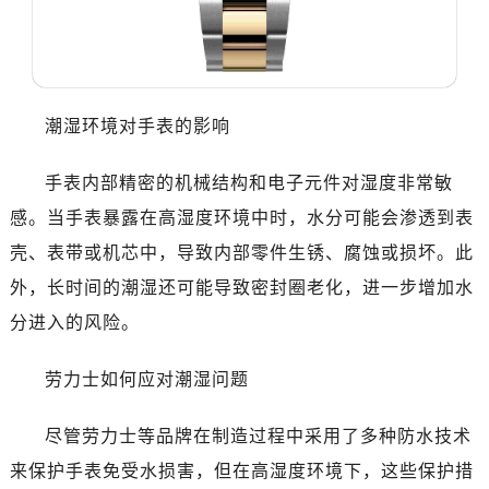
沈阳市沈河区中街路137号亨得利名表服务中心（品牌授权店）1层整层（需提前预约）
沈阳市沈河区中街路83号亨得利名表服务中心（品牌授权店）1层整层（需提前预约）
乌鲁木齐市天山区红山路26号时代广场（CCMALL）C座17层17-B（需提前预约）
温州市鹿城区锦绣路1067号置信广场10层1015室（需提前预约）
潮湿环境对手表的影响
哈尔滨市道里区友谊西路600号富力中心T2座写字楼29层03室（需提前预约）
大连市中山区人民路15号国际金融大厦7层G室（需提前预约）
手表内部精密的机械结构和电子元件对湿度非常敏
佛山市禅城区季华五路57号万科金融中心C座12层1205室（需提前预约）
感。当手表暴露在高湿度环境中时，水分可能会渗透到表
东莞市东城街道鸿福东路1号民盈国贸中心T1写字楼9层907室（需提前预约）
壳、表带或机芯中，导致内部零件生锈、腐蚀或损坏。此
无锡市梁溪区人民中路139号恒隆广场写字楼1座11层1104室（需提前预约）
外，长时间的潮湿还可能导致密封圈老化，进一步增加水
南通市崇川区工农路57号圆融广场写字楼16层1603室（需提前预约）
苏州市苏州工业园区星港街199号苏州中心办公楼C座22层08室（需提前预约）
分进入的风险。
武汉市江汉区解放大道686号世界贸易大厦38层09室（需提前预约）
劳力士如何应对潮湿问题
南宁市青秀区金湖路59号地王大厦12楼1224室（需提前预约）
合肥市蜀山区潜山路111号万象城华润大厦B座12楼03室（需提前预约）
尽管劳力士等品牌在制造过程中采用了多种防水技术
泉州市丰泽区宝洲路729号浦西万达中心写字楼A座7楼709室（需提前预约）
来保护手表免受水损害，但在高湿度环境下，这些保护措
青岛市南区山东路6号华润大厦B座22层04室（需提前预约）