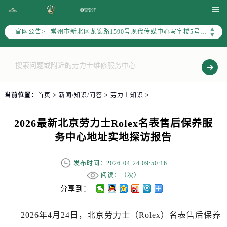
上海市黄浦区南京东路299号宏伊国际广场写字楼8层806室（需提前预约）

南京市秦淮区中山南路1号（新街口）南京中心写字楼22层C1-1室（需提前预约）
▲
官网公告>
常州市新北区龙锦路1590号现代传媒中心写字楼5号楼10层1008室（需提前预约）
▼
徐州市鼓楼区淮海东路29号苏宁广场IFC国际金融中心写字楼35层3508室（需提前预约）
扬州市邗江区国展路29号星耀天地写字楼1号楼18层1803室（需提前预约）
盐城市盐都区世纪大道5号盐城金融城写字楼1号楼16层1604室（需提前预约）
泰州市海陵区永定东路399号置地商务中心东塔写字楼（华润万象城）17层1706室（需提前预约）
当前位置：
首页
>
新闻/知识/问答
>
劳力士知识
>
宁波市江北区大闸南路500号来福士广场办公楼20层2009室（需提前预约）
杭州市上城区钱江路1366号华润大厦写字楼A座5层503-5室（需提前预约）
2026最新北京劳力士Rolex名表售后保养服
金华市金东区东市南街777号金华万达广场写字楼4号楼22层2209室（需提前预约）
务中心地址实地探访报告
绍兴市越城区胜利东路379号世茂天际中心写字楼8层805室（需提前预约）
嘉兴市南湖区广益路705号嘉兴世界贸易中心写字楼A座13层1304室（需提前预约）
发布时间：2026-04-24 09:50:16
南昌市红谷滩新区红谷中大道998号绿地双子塔（中央广场）A1座办公楼14层07室（需提前预约）
阅读：（
次）
济南市历下区经十路11111号华润中心写字楼（万象城）15层1508室（需提前预约）
分享到：
广州市天河区天河路230号万菱汇国际中心写字楼A塔7层704室（需提前预约）
2026年4月24日，北京劳力士（Rolex）名表售后保养
广州市越秀区环市东路371-375号世界贸易中心大厦南塔写字楼15层07室（需提前预约）