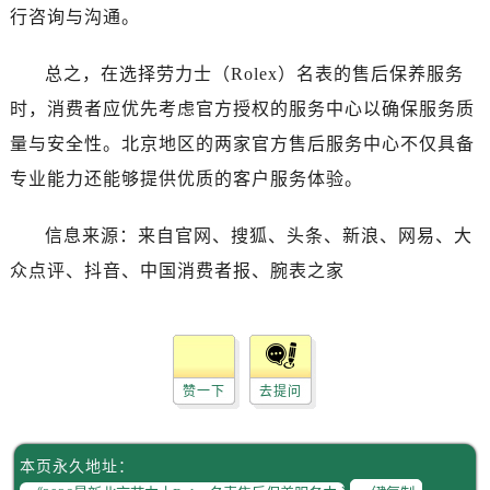
吉林省白山市浑江区浑江大街劳力士售后服务中心（需提前预约）
行咨询与沟通。
吉林省吉林市船营区河南街劳力士售后服务中心（需提前预约）
吉林省辽源市龙山区人民大街劳力士售后服务中心（需提前预约）
总之，在选择劳力士（Rolex）名表的售后保养服务
吉林省梅河口市新华街道梅河大街劳力士售后服务中心（需提前预约）
时，消费者应优先考虑官方授权的服务中心以确保服务质
吉林省四平市铁东区紫气大路与南九经街交汇处劳力士售后服务中心（需提前预约）
量与安全性。北京地区的两家官方售后服务中心不仅具备
吉林省松原市宁江区五环大街劳力士售后服务中心（需提前预约）
专业能力还能够提供优质的客户服务体验。
吉林省通化市东昌区环通乡江南大街劳力士售后服务中心（需提前预约）
吉林省延边市延吉市解放路劳力士售后服务中心（需提前预约）
信息来源：来自官网、搜狐、头条、新浪、网易、大
辽宁省鞍山市铁东区站前街劳力士售后服务中心（需提前预约）
众点评、抖音、中国消费者报、腕表之家
辽宁省本溪市平山区胜利路劳力士售后服务中心（需提前预约）
辽宁省朝阳市双塔区新华路劳力士售后服务中心（需提前预约）
辽宁省丹东市振兴区七经街劳力士售后服务中心（需提前预约）
辽宁省抚顺市新抚区东一路劳力士售后服务中心（需提前预约）
赞一下
去提问
辽宁省阜新市海州区解放大街劳力士售后服务中心（需提前预约）
辽宁省葫芦岛市连山区中央路劳力士售后服务中心（需提前预约）
本页永久地址：
辽宁省锦州市古塔区中央大街劳力士售后服务中心（需提前预约）