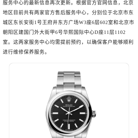
服务中心的最新信息再次更新。根据官方官网信息，北京
深圳市罗湖区深南东路5001号华润大厦写字楼17层1701室（需提前预约）
惠州市惠城区江北文昌一路7号华贸大厦写字楼1座30层05室（需提前预约）
地区目前共有两家官方售后服务中心，分别位于北京市东
厦门市思明区湖滨东路95号华润大厦写字楼B座11层1104室（需提前预约）
城区东长安街1号王府井东方广场W3座6层602室和北京市
福州市鼓楼区五四路128-1号恒力城写字楼15层03室（需提前预约）
朝阳区建国门外大街甲6号华熙国际中心D座11层1102
成都市锦江区人民东路6号SAC东原中心写字楼24层2406B室（需提前预约）
室。这两家服务中心均需提前预约，以确保客户能够顺利
重庆市江北区观音桥步行街2号融恒时代广场写字楼9层902室（需提前预约）
进行维修保养服务。
长沙市芙蓉区定王台街道建湘路393号世茂环球金融中心写字楼（芙蓉广场）10层13室（需提前预约）
郑州市二七区铭功路10号华润大厦写字楼29层2905室（需提前预约）
太原市迎泽区解放路15号亨得利名表服务中心（品牌授权店）3层整层（需提前预约）
沈阳市沈河区中街路137号亨得利名表服务中心（品牌授权店）1层整层（需提前预约）
沈阳市沈河区中街路83号亨得利名表服务中心（品牌授权店）1层整层（需提前预约）
乌鲁木齐市天山区红山路26号时代广场（CCMALL）C座17层17-B（需提前预约）
温州市鹿城区锦绣路1067号置信广场10层1015室（需提前预约）
哈尔滨市道里区友谊西路600号富力中心T2座写字楼29层03室（需提前预约）
大连市中山区人民路15号国际金融大厦7层G室（需提前预约）
佛山市禅城区季华五路57号万科金融中心C座12层1205室（需提前预约）