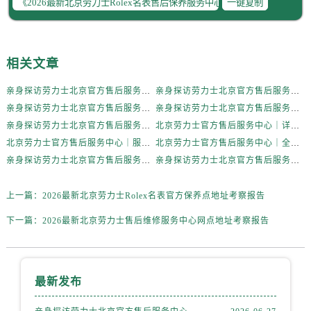
一键复制
辽宁省辽阳市白塔区新运大街劳力士售后服务中心（需提前预约）
辽宁省盘锦市兴隆台区石油大街劳力士售后服务中心（需提前预约）
辽宁省铁岭市银州区南马路劳力士售后服务中心（需提前预约）
相关文章
辽宁省营口市站前区市府路与渤海大街交叉口劳力士售后服务中心（需提前预约）
辽宁省沈阳市沈河区中街路137号亨得利名表维修授权店1楼劳力士售后服务中心（需提前预约）
亲身探访劳力士北京官方售后服务中心｜全新地址电话一览（2026年7月最新）
亲身探访劳力士北京官方售后服务中心｜网点地址与售后热线（2026年6月最新）
辽宁省沈阳市沈河区中街路83号亨得利名表维修授权店1楼劳力士售后服务中心（需提前预约）
亲身探访劳力士北京官方售后服务中心｜网点地址及官方服务电话（2026年6月最新）
亲身探访劳力士北京官方售后服务中心｜网点地址及售后热线（2026年6月最新）
北京市朝阳区建国门外大街甲6号华熙国际中心D座11层1102室劳力士售后服务中心（需提前预约）
亲身探访劳力士北京官方售后服务中心｜完整地址与联系电话（2026年6月最新）
北京劳力士官方售后服务中心｜详细地址与官方热线权威信息公示（2026年6月最新）
北京市东城区东长安街1号王府井东方广场W3座6层602室劳力士售后服务中心（需提前预约）
北京劳力士官方售后服务中心｜服务热线及详细地址权威信息公示（2026年6月最新）
北京劳力士官方售后服务中心｜全新地址与售后热线权威信息公示（2026年6月最新）
河北省保定市竞秀区朝阳北大街北国先天下劳力士售后服务中心（需提前预约）
亲身探访劳力士北京官方售后服务中心｜热线与地址（2026年6月最新）
亲身探访劳力士北京官方售后服务中心｜最新电话和维修地址（2026年6月最新）
内蒙古自治区阿拉善盟市左旗土尔扈特大街劳力士售后服务中心（需提前预约）
上一篇：
2026最新北京劳力士Rolex名表官方保养点地址考察报告
内蒙古自治区巴彦淖尔市临河区新华街劳力士售后服务中心（需提前预约）
内蒙古自治区包头市青山区幸福路甲3号王府井百货名表维修劳力士售后服务中心（需提前预约）
下一篇：
2026最新北京劳力士售后维修服务中心网点地址考察报告
内蒙古自治区赤峰市红山区哈达街劳力士售后服务中心（需提前预约）
内蒙古自治区鄂尔多斯市东胜区伊金霍洛街劳力士售后服务中心（需提前预约）
内蒙古自治区呼伦贝尔市海拉尔区中央街劳力士售后服务中心（需提前预约）
最新发布
内蒙古自治区通辽市科尔沁区明仁大街劳力士售后服务中心（需提前预约）