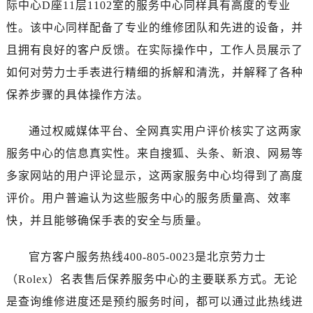
际中心D座11层1102室的服务中心同样具有高度的专业
唐山市路南区新华东道100号万达广场写字楼A座10层1002室（需提前预约）
台州市椒江区东海大道1800号腾达中心东1幢20楼2002室（需提前预约）
性。该中心同样配备了专业的维修团队和先进的设备，并
内蒙古自治区呼和浩特市玉泉区大学西街70号华润万象城写字楼（鄂尔多斯大厦）23层2326室（需提前预约）
且拥有良好的客户反馈。在实际操作中，工作人员展示了
甘肃省兰州市七里河区西津西路16号兰州中心写字楼21层2102室（需提前预约）
如何对劳力士手表进行精细的拆解和清洗，并解释了各种
黑龙江省大庆市萨尔图区会战大街劳力士售后服务中心（需提前预约）
保养步骤的具体操作方法。
黑龙江省鹤岗市向阳区红军路劳力士售后服务中心（需提前预约）
黑龙江省黑河市爱辉区中央街劳力士售后服务中心（需提前预约）
通过权威媒体平台、全网真实用户评价核实了这两家
黑龙江省鸡西市鸡冠区红军路劳力士售后服务中心（需提前预约）
服务中心的信息真实性。来自搜狐、头条、新浪、网易等
黑龙江省佳木斯市向阳区长安路劳力士售后服务中心（需提前预约）
多家网站的用户评论显示，这两家服务中心均得到了高度
黑龙江省牡丹江市东安区太平路劳力士售后服务中心（需提前预约）
评价。用户普遍认为这些服务中心的服务质量高、效率
黑龙江省七台河市桃山区大同街劳力士售后服务中心（需提前预约）
快，并且能够确保手表的安全与质量。
黑龙江省齐齐哈尔市龙沙区龙华路劳力士售后服务中心（需提前预约）
黑龙江省双鸭山市尖山区新兴大街劳力士售后服务中心（需提前预约）
官方客户服务热线400-805-0023是北京劳力士
黑龙江省绥化市北林区新华街与康庄路交叉口劳力士售后服务中心（需提前预约）
（Rolex）名表售后保养服务中心的主要联系方式。无论
黑龙江省伊春市伊美区通河路劳力士售后服务中心（需提前预约）
吉林省白城市洮北区明仁南街劳力士售后服务中心（需提前预约）
是查询维修进度还是预约服务时间，都可以通过此热线进