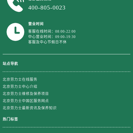
江西省赣州市章贡区文清路劳力士售后服务中心（需提前预约）
400-805-0023
江西省吉安市吉州区井冈山大道劳力士售后服务中心（需提前预约）
江西省景德镇市珠山区珠山中路劳力士售后服务中心（需提前预约）
营业时间
江西省九江市浔阳区浔阳路劳力士售后服务中心（需提前预约）
客服在线时间：08:00-22:00
江西省南昌市红谷滩新区红谷中大道998号绿地双子塔（中央广场）A1座办公楼14层1407室劳力士售后服务中心（需提前预约）
中心营业时间：09:00-19:30
客服及中心节假日不休
江西省萍乡市安源区萍安北大道与康庄路交叉口劳力士售后服务中心（需提前预约）
江西省上饶市信州区滨江西路劳力士售后服务中心（需提前预约）
江西省新余市渝水区北湖西路劳力士售后服务中心（需提前预约）
站点导航
江西省宜春市袁州区中山中路劳力士售后服务中心（需提前预约）
江西省鹰潭市月湖区胜利东路劳力士售后服务中心（需提前预约）
北京劳力士在线服务
山东省德州市德城区东风中路劳力士售后服务中心（需提前预约）
北京劳力士中心介绍
山东省东营市东营区济南路劳力士售后服务中心（需提前预约）
北京劳力士维修及保养项目
北京劳力士中国区服务网点
山东省济南市历下区经十路11111号华润中心写字楼（万象城）15层1508室劳力士售后服务中心（需提前预约）
北京劳力士最新资讯及保养知识
山东省济宁市任城区太白楼路劳力士售后服务中心（需提前预约）
山东省莱芜市文化南路8号银座商城名表维修一楼名表维修劳力士售后服务中心（需提前预约）
热门标签
山东省临沂市兰山区解放路劳力士售后服务中心（需提前预约）