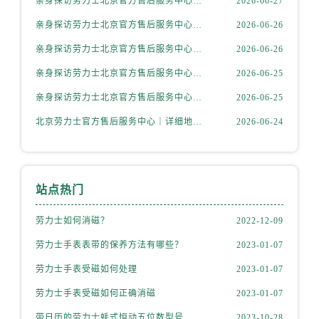
亲身探访劳力士北京官方售后服务中心｜全新地址电话一览（2026年7月最新）
2026-06-27
内蒙古自治区乌海市海勃湾区人民南路劳力士售后服务中心（需提前预约）
内蒙古自治区乌兰察布市集宁区恩和大街劳力士售后服务中心（需提前预约）
亲身探访劳力士北京官方售后服务中心｜网点地址与售后热线（2026年6月最新）
2026-06-26
内蒙古自治区锡林郭勒盟市锡林浩特市光明街与额尔敦路交叉口劳力士售后服务中心（需提前预约）
亲身探访劳力士北京官方售后服务中心｜网点地址及官方服务电话（2026年6月最新）
2026-06-26
内蒙古自治区兴安盟市乌兰浩特市兴安大街劳力士售后服务中心（需提前预约）
亲身探访劳力士北京官方售后服务中心｜网点地址及售后热线（2026年6月最新）
2026-06-25
山西省大同市平城区迎宾街劳力士售后服务中心（需提前预约）
亲身探访劳力士北京官方售后服务中心｜完整地址与联系电话（2026年6月最新）
2026-06-25
山西省晋城市城区黄华街劳力士售后服务中心（需提前预约）
北京劳力士官方售后服务中心｜详细地址与官方热线权威信息公示（2026年6月最新）
2026-06-24
山西省晋中市榆次区顺城街劳力士售后服务中心（需提前预约）
山西省临汾市尧都区解放路劳力士售后服务中心（需提前预约）
山西省吕梁市离石区永宁中路与建设街交叉口劳力士售后服务中心（需提前预约）
山西省朔州市朔城区怡西路与鄯阳西街交汇处劳力士售后服务中心（需提前预约）
站点热门
山西省忻州市忻府区和平东街与七一南路交叉口劳力士售后服务中心（需提前预约）
劳力士如何消磁？
2022-12-09
山西省阳泉市郊区平阳东街与新城大道交叉口劳力士售后服务中心（需提前预约）
山西省运城市盐湖区河东街劳力士售后服务中心（需提前预约）
劳力士手表表带的保养方法有哪些？
2023-01-07
山西省长治市潞州区英雄中路劳力士售后服务中心（需提前预约）
劳力士手表受磁如何处理
2023-01-07
山西省太原市迎泽区迎泽街道解放路15号亨得利名表维修授权店3楼劳力士售后服务中心（需提前预约）
劳力士手表受磁如何正确消磁
2023-01-07
天津市和平区赤峰道136号天津国际金融中心26层2603室劳力士售后服务中心（需提前预约）
带日历的劳力士蚝式恒动五位数型号
2023-10-28