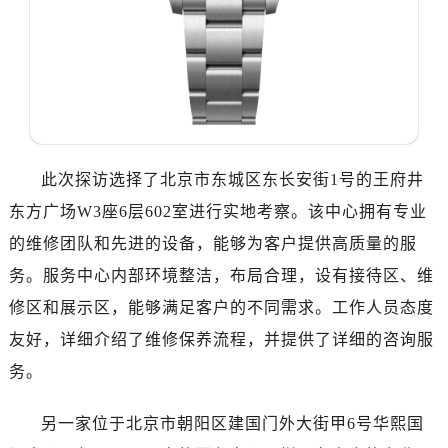
东莞市东城街道鸿福东路1号民盈国贸中心T1写字楼9层907室（需提前预约）
无锡市梁溪区人民中路139号恒隆广场写字楼1座11层1104室（需提前预约）
南通市崇川区工农路57号圆融广场写字楼16层1603室（需提前预约）
苏州市苏州工业园区星港街199号苏州中心办公楼C座22层08室（需提前预约）
武汉市江汉区解放大道686号世界贸易大厦38层09室（需提前预约）
南宁市青秀区金湖路59号地王大厦12楼1224室（需提前预约）
合肥市蜀山区潜山路111号万象城华润大厦B座12楼03室（需提前预约）
此次探访选择了北京市东城区东长安街1号的王府井
泉州市丰泽区宝洲路729号浦西万达中心写字楼A座7楼709室（需提前预约）
东方广场W3座6层602室进行实地考察。该中心拥有专业
青岛市南区山东路6号华润大厦B座22层04室（需提前预约）
的维修团队和先进的设备，能够为客户提供高质量的服
烟台市芝罘区胜利路139号万达金融中心A座907室（需提前预约）
务。服务中心内部环境整洁，布局合理，设有接待区、维
长春市朝阳区西安大路727号中银大厦A座(旺进大厦)18层09室（需提前预约）
修区和展示区，能够满足客户的不同需求。工作人员态度
贵阳市南明区都司高架桥路33号亨特国际金融中心14楼14D（需提前预约）
友好，详细介绍了维修保养流程，并提供了详细的咨询服
昆明市盘龙区北京路928号同德昆明广场写字楼10层06室（需提前预约）
务。
石家庄市长安区中山东路39号勒泰中心写字楼B座13层07室（需提前预约）
西安市碑林区南关正街88号华侨城长安国际中心E座6楼10室（需提前预约）
另一家位于北京市朝阳区建国门外大街甲6号华熙国
海口市龙华区金贸东路5号海口华润大厦B座17层1707室（需提前预约）