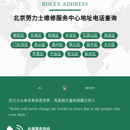
福建省南平市建阳区人民西路劳力士售后服务中心（需提前预约）
ROLEX ADDRESS
福建省宁德市蕉城区天湖东路劳力士售后服务中心（需提前预约）
北京劳力士维修服务中心地址电话查询
福建省莆田市城厢区霞林街道荔华东大道劳力士售后服务中心（需提前预约）
福建省三明市三元区东乾二路劳力士售后服务中心（需提前预约）
福建省漳州市龙文区步港路劳力士售后服务中心（需提前预约）
朝阳区
东城区
西城区
丰台区
石景山区
海淀区
江苏省常州市新北区龙锦路1590号现代传媒中心5号楼10层1008室劳力士售后服务中心（需提前预约）
门头沟区
房山区
通州区
顺义区
昌平区
大兴区
江苏省淮安市清江浦区淮海北路劳力士售后服务中心（需提前预约）
怀柔区
平谷区
密云区
延庆区
江苏省连云港市海州区通灌北路劳力士售后服务中心（需提前预约）
江苏省南京市秦淮区中山南路1号南京中心22层22-C1-C3室劳力士售后服务中心（需提前预约）
江苏省宿迁市宿城区西湖路劳力士售后服务中心（需提前预约）
江苏省泰州市海陵区永定东路399号置地商务中心东塔（华润万象城）17层1706室劳力士售后服务中心（需提前预约）
江苏省徐州市鼓楼区淮海东路29号苏宁广场IFC国际金融中心35层3508室劳力士售后服务中心（需提前预约）
江苏省盐城市盐都区世纪大道5号盐城金融城写字楼1号楼16层1604室劳力士售后服务中心（需提前预约）
劳力士从来没有改变世界，而是把它留给佩戴它的人
江苏省扬州市邗江区国展路29号星耀天地写字楼1号楼18层1803室劳力士售后服务中心（需提前预约）
"Rolex will never change the world.we leave that to the people who
wear them.”
江苏省镇江市京口区中山东路劳力士售后服务中心（需提前预约）
江西省抚州市临川区赣东大道劳力士售后服务中心（需提前预约）
总部服务热线