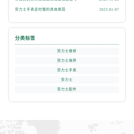
安徽省安庆市迎江区人民路劳力士售后服务中心（需提前预约）
劳力士手表走时慢的具体原因
2023-01-07
安徽省蚌埠市蚌山区淮河路劳力士售后服务中心（需提前预约）
安徽省亳州市谯城区魏武大道劳力士售后服务中心（需提前预约）
安徽省池州市贵池区长江路劳力士售后服务中心（需提前预约）
安徽省滁州市琅琊区南谯北路劳力士售后服务中心（需提前预约）
分类标签
安徽省阜阳市颍州区颍州北路劳力士售后服务中心（需提前预约）
劳力士维修
安徽省淮北市相山区淮海路劳力士售后服务中心（需提前预约）
安徽省淮南市田家庵区国庆中路劳力士售后服务中心（需提前预约）
劳力士保养
安徽省黄山市屯溪区黄山西路劳力士售后服务中心（需提前预约）
劳力士手表
安徽省六安市金安区解放中路劳力士售后服务中心（需提前预约）
劳力士
安徽省马鞍山市雨山区湖南西路劳力士售后服务中心（需提前预约）
劳力士配件
安徽省宿州市埇桥区人民中路劳力士售后服务中心（需提前预约）
安徽省铜陵市铜官区石城大道劳力士售后服务中心（需提前预约）
安徽省芜湖市镜湖区中山路步行街劳力士售后服务中心（需提前预约）
安徽省宣城市宣州区叠嶂西路劳力士售后服务中心（需提前预约）
福建省龙岩市新罗区九一南路劳力士售后服务中心（需提前预约）