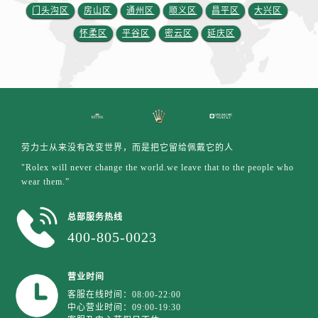
江苏省盐城市盐都区世纪大道5号盐城金融城写字楼1号楼16层1604室劳力士售后服务中心（需提前预约）
门头沟区
房山区
通州区
顺义区
昌平区
大兴区
江苏省扬州市邗江区国展路29号星耀天地写字楼1号楼18层1803室劳力士售后服务中心（需提前预约）
怀柔区
平谷区
密云区
延庆区
江苏省镇江市京口区中山东路劳力士售后服务中心（需提前预约）
江西省抚州市临川区赣东大道劳力士售后服务中心（需提前预约）
江西省赣州市章贡区文清路劳力士售后服务中心（需提前预约）
江西省吉安市吉州区井冈山大道劳力士售后服务中心（需提前预约）
江西省景德镇市珠山区珠山中路劳力士售后服务中心（需提前预约）
江西省九江市浔阳区浔阳路劳力士售后服务中心（需提前预约）
劳力士从来没有改变世界，而是把它留给佩戴它的人
江西省南昌市红谷滩新区红谷中大道998号绿地双子塔（中央广场）A1座办公楼14层1407室劳力士售后服务中心（需提前预约）
"Rolex will never change the world.we leave that to the people who
wear them.”
江西省萍乡市安源区萍安北大道与康庄路交叉口劳力士售后服务中心（需提前预约）
江西省上饶市信州区滨江西路劳力士售后服务中心（需提前预约）
总部服务热线
江西省新余市渝水区北湖西路劳力士售后服务中心（需提前预约）
400-805-0023
江西省宜春市袁州区中山中路劳力士售后服务中心（需提前预约）
江西省鹰潭市月湖区胜利东路劳力士售后服务中心（需提前预约）
营业时间
山东省德州市德城区东风中路劳力士售后服务中心（需提前预约）
客服在线时间：08:00-22:00
山东省东营市东营区济南路劳力士售后服务中心（需提前预约）
中心营业时间：09:00-19:30