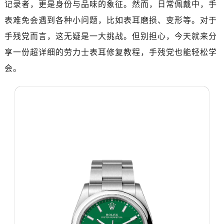
记录者，更是身份与品味的象征。然而，日常佩戴中，手
南昌市红谷滩新区红谷中大道998号绿地双子塔（中央广场）A1座办公楼14层07室（需提前预约）
济南市历下区经十路11111号华润中心写字楼（万象城）15层1508室（需提前预约）
表难免会遇到各种小问题，比如表耳磨损、变形等。对于
广州市天河区天河路230号万菱汇国际中心写字楼A塔7层704室（需提前预约）
手残党而言，这无疑是一大挑战。但别担心，今天就来分
广州市越秀区环市东路371-375号世界贸易中心大厦南塔写字楼15层07室（需提前预约）
享一份超详细的劳力士表耳修复教程，手残党也能轻松学
深圳市罗湖区深南东路5001号华润大厦写字楼17层1701室（需提前预约）
会。
惠州市惠城区江北文昌一路7号华贸大厦写字楼1座30层05室（需提前预约）
厦门市思明区湖滨东路95号华润大厦写字楼B座11层1104室（需提前预约）
福州市鼓楼区五四路128-1号恒力城写字楼15层03室（需提前预约）
成都市锦江区人民东路6号SAC东原中心写字楼24层2406B室（需提前预约）
重庆市江北区观音桥步行街2号融恒时代广场写字楼9层902室（需提前预约）
长沙市芙蓉区定王台街道建湘路393号世茂环球金融中心写字楼（芙蓉广场）10层13室（需提前预约）
郑州市二七区铭功路10号华润大厦写字楼29层2905室（需提前预约）
太原市迎泽区解放路15号亨得利名表服务中心（品牌授权店）3层整层（需提前预约）
沈阳市沈河区中街路137号亨得利名表服务中心（品牌授权店）1层整层（需提前预约）
沈阳市沈河区中街路83号亨得利名表服务中心（品牌授权店）1层整层（需提前预约）
乌鲁木齐市天山区红山路26号时代广场（CCMALL）C座17层17-B（需提前预约）