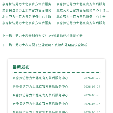
内蒙古自治区赤峰市红山区哈达街劳力士售后服务中心（需提前预约）
亲身探访劳力士北京官方售后服务中心｜网点地址及官方服务电话（2026年6月最新）
亲身探访劳力士北京官方售后服务中心｜网点地址及售后热线（2026年6月最新）
内蒙古自治区鄂尔多斯市东胜区伊金霍洛街劳力士售后服务中心（需提前预约）
亲身探访劳力士北京官方售后服务中心｜完整地址与联系电话（2026年6月最新）
北京劳力士官方售后服务中心｜详细地址与官方热线权威信息公示（2026年6月最新）
内蒙古自治区呼伦贝尔市海拉尔区中央街劳力士售后服务中心（需提前预约）
北京劳力士官方售后服务中心｜服务热线及详细地址权威信息公示（2026年6月最新）
北京劳力士官方售后服务中心｜全新地址与售后热线权威信息公示（2026年6月最新）
内蒙古自治区通辽市科尔沁区明仁大街劳力士售后服务中心（需提前预约）
亲身探访劳力士北京官方售后服务中心｜热线与地址（2026年6月最新）
亲身探访劳力士北京官方售后服务中心｜最新电话和维修地址（2026年6月最新）
内蒙古自治区乌海市海勃湾区人民南路劳力士售后服务中心（需提前预约）
上一篇：
劳力士表盘划痕别慌！3分钟教你轻松修复如新
内蒙古自治区乌兰察布市集宁区恩和大街劳力士售后服务中心（需提前预约）
内蒙古自治区锡林郭勒盟市锡林浩特市光明街与额尔敦路交叉口劳力士售后服务中心（需提前预约）
下一篇：
劳力士表壳裂了还能戴吗？真相和处理建议全解析
内蒙古自治区兴安盟市乌兰浩特市兴安大街劳力士售后服务中心（需提前预约）
山西省大同市平城区迎宾街劳力士售后服务中心（需提前预约）
山西省晋城市城区黄华街劳力士售后服务中心（需提前预约）
最新发布
山西省晋中市榆次区顺城街劳力士售后服务中心（需提前预约）
亲身探访劳力士北京官方售后服务中心｜全新地址电话一览（2026年7月最新）
2026-06-27
山西省临汾市尧都区解放路劳力士售后服务中心（需提前预约）
山西省吕梁市离石区永宁中路与建设街交叉口劳力士售后服务中心（需提前预约）
亲身探访劳力士北京官方售后服务中心｜网点地址与售后热线（2026年6月最新）
2026-06-26
山西省朔州市朔城区怡西路与鄯阳西街交汇处劳力士售后服务中心（需提前预约）
亲身探访劳力士北京官方售后服务中心｜网点地址及官方服务电话（2026年6月最新）
2026-06-26
山西省忻州市忻府区和平东街与七一南路交叉口劳力士售后服务中心（需提前预约）
亲身探访劳力士北京官方售后服务中心｜网点地址及售后热线（2026年6月最新）
2026-06-25
山西省阳泉市郊区平阳东街与新城大道交叉口劳力士售后服务中心（需提前预约）
亲身探访劳力士北京官方售后服务中心｜完整地址与联系电话（2026年6月最新）
2026-06-25