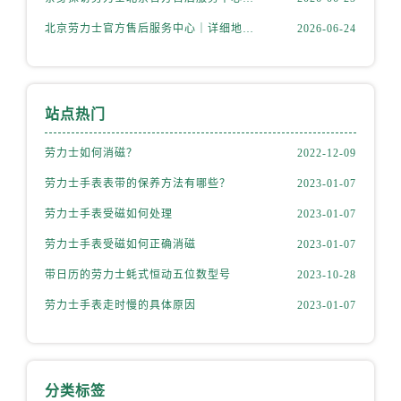
山西省运城市盐湖区河东街劳力士售后服务中心（需提前预约）
北京劳力士官方售后服务中心｜详细地址与官方热线权威信息公示（2026年6月最新）
2026-06-24
山西省长治市潞州区英雄中路劳力士售后服务中心（需提前预约）
山西省太原市迎泽区迎泽街道解放路15号亨得利名表维修授权店3楼劳力士售后服务中心（需提前预约）
天津市和平区赤峰道136号天津国际金融中心26层2603室劳力士售后服务中心（需提前预约）
安徽省安庆市迎江区人民路劳力士售后服务中心（需提前预约）
站点热门
安徽省蚌埠市蚌山区淮河路劳力士售后服务中心（需提前预约）
劳力士如何消磁？
2022-12-09
安徽省亳州市谯城区魏武大道劳力士售后服务中心（需提前预约）
安徽省池州市贵池区长江路劳力士售后服务中心（需提前预约）
劳力士手表表带的保养方法有哪些？
2023-01-07
安徽省滁州市琅琊区南谯北路劳力士售后服务中心（需提前预约）
劳力士手表受磁如何处理
2023-01-07
安徽省阜阳市颍州区颍州北路劳力士售后服务中心（需提前预约）
劳力士手表受磁如何正确消磁
2023-01-07
安徽省淮北市相山区淮海路劳力士售后服务中心（需提前预约）
带日历的劳力士蚝式恒动五位数型号
2023-10-28
安徽省淮南市田家庵区国庆中路劳力士售后服务中心（需提前预约）
劳力士手表走时慢的具体原因
2023-01-07
安徽省黄山市屯溪区黄山西路劳力士售后服务中心（需提前预约）
安徽省六安市金安区解放中路劳力士售后服务中心（需提前预约）
安徽省马鞍山市雨山区湖南西路劳力士售后服务中心（需提前预约）
安徽省宿州市埇桥区人民中路劳力士售后服务中心（需提前预约）
分类标签