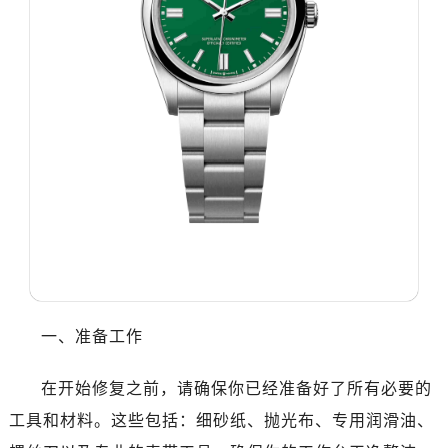
温州市鹿城区锦绣路1067号置信广场10层1015室（需提前预约）
哈尔滨市道里区友谊西路600号富力中心T2座写字楼29层03室（需提前预约）
大连市中山区人民路15号国际金融大厦7层G室（需提前预约）
佛山市禅城区季华五路57号万科金融中心C座12层1205室（需提前预约）
东莞市东城街道鸿福东路1号民盈国贸中心T1写字楼9层907室（需提前预约）
无锡市梁溪区人民中路139号恒隆广场写字楼1座11层1104室（需提前预约）
南通市崇川区工农路57号圆融广场写字楼16层1603室（需提前预约）
苏州市苏州工业园区星港街199号苏州中心办公楼C座22层08室（需提前预约）
武汉市江汉区解放大道686号世界贸易大厦38层09室（需提前预约）
南宁市青秀区金湖路59号地王大厦12楼1224室（需提前预约）
合肥市蜀山区潜山路111号万象城华润大厦B座12楼03室（需提前预约）
泉州市丰泽区宝洲路729号浦西万达中心写字楼A座7楼709室（需提前预约）
一、准备工作
青岛市南区山东路6号华润大厦B座22层04室（需提前预约）
烟台市芝罘区胜利路139号万达金融中心A座907室（需提前预约）
在开始修复之前，请确保你已经准备好了所有必要的
长春市朝阳区西安大路727号中银大厦A座(旺进大厦)18层09室（需提前预约）
工具和材料。这些包括：细砂纸、抛光布、专用润滑油、
贵阳市南明区都司高架桥路33号亨特国际金融中心14楼14D（需提前预约）