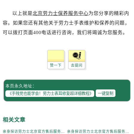
辽宁省抚顺市新抚区东一路劳力士售后服务中心（需提前预约）
辽宁省阜新市海州区解放大街劳力士售后服务中心（需提前预约）
以上就是
北京劳力士保养服务中心
为您分享的精彩内
辽宁省葫芦岛市连山区中央路劳力士售后服务中心（需提前预约）
容。如果您还有其他关于劳力士手表维护和保养的问题，
辽宁省锦州市古塔区中央大街劳力士售后服务中心（需提前预约）
可以拨打页面400电话进行咨询，我们将竭诚为您服务。
辽宁省辽阳市白塔区新运大街劳力士售后服务中心（需提前预约）
辽宁省盘锦市兴隆台区石油大街劳力士售后服务中心（需提前预约）
辽宁省铁岭市银州区南马路劳力士售后服务中心（需提前预约）
辽宁省营口市站前区市府路与渤海大街交叉口劳力士售后服务中心（需提前预约）
赞一下
去提问
辽宁省沈阳市沈河区中街路137号亨得利名表维修授权店1楼劳力士售后服务中心（需提前预约）
辽宁省沈阳市沈河区中街路83号亨得利名表维修授权店1楼劳力士售后服务中心（需提前预约）
本页永久地址：
北京市朝阳区建国门外大街甲6号华熙国际中心D座11层1102室劳力士售后服务中心（需提前预约）
一键复制
北京市东城区东长安街1号王府井东方广场W3座6层602室劳力士售后服务中心（需提前预约）
河北省保定市竞秀区朝阳北大街北国先天下劳力士售后服务中心（需提前预约）
内蒙古自治区阿拉善盟市左旗土尔扈特大街劳力士售后服务中心（需提前预约）
相关文章
内蒙古自治区巴彦淖尔市临河区新华街劳力士售后服务中心（需提前预约）
内蒙古自治区包头市青山区幸福路甲3号王府井百货名表维修劳力士售后服务中心（需提前预约）
亲身探访劳力士北京官方售后服务中心｜全新地址电话一览（2026年7月最新）
亲身探访劳力士北京官方售后服务中心｜网点地址与售后热线（2026年6月最新）