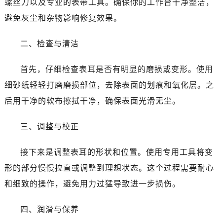
螺丝刀以及专业的表带工具。确保你的工作台干净整洁，
昆明市盘龙区北京路928号同德昆明广场写字楼10层06室（需提前预约）
避免灰尘和杂物影响修复效果。
石家庄市长安区中山东路39号勒泰中心写字楼B座13层07室（需提前预约）
西安市碑林区南关正街88号华侨城长安国际中心E座6楼10室（需提前预约）
二、检查与清洁
海口市龙华区金贸东路5号海口华润大厦B座17层1707室（需提前预约）
唐山市路南区新华东道100号万达广场写字楼A座10层1002室（需提前预约）
首先，仔细检查表耳是否有明显的磨损或变形。使用
台州市椒江区东海大道1800号腾达中心东1幢20楼2002室（需提前预约）
细砂纸轻轻打磨磨损部位，去除表面的划痕和氧化层。之
内蒙古自治区呼和浩特市玉泉区大学西街70号华润万象城写字楼（鄂尔多斯大厦）23层2326室（需提前预约）
后用干净的软布擦拭干净，确保表面光滑无尘。
甘肃省兰州市七里河区西津西路16号兰州中心写字楼21层2102室（需提前预约）
黑龙江省大庆市萨尔图区会战大街劳力士售后服务中心（需提前预约）
三、调整与校正
黑龙江省鹤岗市向阳区红军路劳力士售后服务中心（需提前预约）
黑龙江省黑河市爱辉区中央街劳力士售后服务中心（需提前预约）
接下来是调整表耳的形状和位置。使用专用工具将变
黑龙江省鸡西市鸡冠区红军路劳力士售后服务中心（需提前预约）
形的部分慢慢拉直或调整到理想状态。这个过程需要耐心
黑龙江省佳木斯市向阳区长安路劳力士售后服务中心（需提前预约）
和细致的操作，避免用力过猛导致进一步损伤。
黑龙江省牡丹江市东安区太平路劳力士售后服务中心（需提前预约）
黑龙江省七台河市桃山区大同街劳力士售后服务中心（需提前预约）
四、润滑与保养
黑龙江省齐齐哈尔市龙沙区龙华路劳力士售后服务中心（需提前预约）