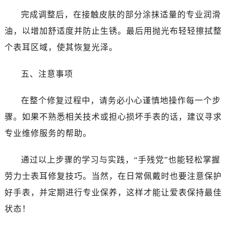
黑龙江省双鸭山市尖山区新兴大街劳力士售后服务中心（需提前预约）
完成调整后，在接触皮肤的部分涂抹适量的专业润滑
黑龙江省绥化市北林区新华街与康庄路交叉口劳力士售后服务中心（需提前预约）
油，以增加舒适度并防止生锈。最后用抛光布轻轻擦拭整
黑龙江省伊春市伊美区通河路劳力士售后服务中心（需提前预约）
个表耳区域，使其恢复光泽。
吉林省白城市洮北区明仁南街劳力士售后服务中心（需提前预约）
吉林省白山市浑江区浑江大街劳力士售后服务中心（需提前预约）
五、注意事项
吉林省吉林市船营区河南街劳力士售后服务中心（需提前预约）
吉林省辽源市龙山区人民大街劳力士售后服务中心（需提前预约）
在整个修复过程中，请务必小心谨慎地操作每一个步
吉林省梅河口市新华街道梅河大街劳力士售后服务中心（需提前预约）
骤。如果不熟悉相关技术或担心损坏手表的话，建议寻求
吉林省四平市铁东区紫气大路与南九经街交汇处劳力士售后服务中心（需提前预约）
专业维修服务的帮助。
吉林省松原市宁江区五环大街劳力士售后服务中心（需提前预约）
吉林省通化市东昌区环通乡江南大街劳力士售后服务中心（需提前预约）
通过以上步骤的学习与实践，“手残党”也能轻松掌握
吉林省延边市延吉市解放路劳力士售后服务中心（需提前预约）
劳力士表耳修复技巧。当然，在日常佩戴时也要注意保护
辽宁省鞍山市铁东区站前街劳力士售后服务中心（需提前预约）
辽宁省本溪市平山区胜利路劳力士售后服务中心（需提前预约）
好手表，并定期进行专业保养，这样才能让爱表保持最佳
辽宁省朝阳市双塔区新华路劳力士售后服务中心（需提前预约）
状态！
辽宁省丹东市振兴区七经街劳力士售后服务中心（需提前预约）