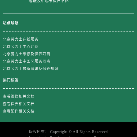
客服及中心节假日不休
山东省济南市历下区经十路11111号华润中心写字楼（万象城）15层1508室劳力士售后服务中心（需提前预约）
山东省济宁市任城区太白楼路劳力士售后服务中心（需提前预约）
山东省莱芜市文化南路8号银座商城名表维修一楼名表维修劳力士售后服务中心（需提前预约）
站点导航
山东省临沂市兰山区解放路劳力士售后服务中心（需提前预约）
山东省日照市东港区烟台路劳力士售后服务中心（需提前预约）
北京劳力士在线服务
山东省泰安市泰山区财源街道泰山大街劳力士售后服务中心（需提前预约）
北京劳力士中心介绍
山东省威海市环翠区新威海路89号振华商厦一楼名表维修劳力士售后服务中心（需提前预约）
北京劳力士维修及保养项目
北京劳力士中国区服务网点
山东省潍坊市奎文区东风东街劳力士售后服务中心（需提前预约）
北京劳力士最新资讯及保养知识
山东省枣庄市滕州市北辛路与善国路交叉口劳力士售后服务中心（需提前预约）
山东省淄博市张店区金晶大道劳力士售后服务中心（需提前预约）
热门标签
上海市黄浦区南京东路299号宏伊国际广场写字楼8层806室劳力士售后服务中心（需提前预约）
上海市徐汇区虹桥路3号港汇中心2座37层3705室劳力士售后服务中心（需提前预约）
查看维修相关文档
查看保养相关文档
浙江省杭州市上城区钱江路1366号华润大厦A座5层503-5室劳力士售后服务中心（需提前预约）
查看配件相关文档
浙江省湖州市吴兴区劳动路劳力士售后服务中心（需提前预约）
浙江省嘉兴市南湖区广益路705号嘉兴世界贸易中心A座13层1304室劳力士售后服务中心（需提前预约）
浙江省金华市金东区东市南街777号金华万达广场4号楼22楼2209室劳力士售后服务中心（需提前预约）
版权所有：
Copyright ©
All Rights Reserved