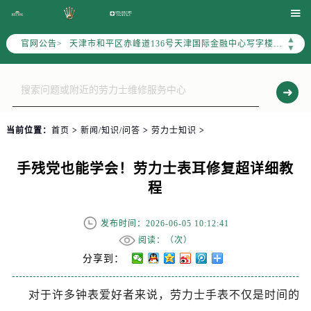
北京市东城区东长安街1号东方广场写字楼W3座6层602室（需提前预约）

北京市朝阳区建国门外大街甲6号华熙国际中心写字楼D座11层1102室（需提前预约）
▲
官网公告>
天津市和平区赤峰道136号天津国际金融中心写字楼26层2603室（需提前预约）
▼
上海市徐汇区虹桥路3号港汇中心写字楼2座37层3705室（需提前预约）
上海市黄浦区南京东路299号宏伊国际广场写字楼8层806室（需提前预约）
南京市秦淮区中山南路1号（新街口）南京中心写字楼22层C1-1室（需提前预约）
常州市新北区龙锦路1590号现代传媒中心写字楼5号楼10层1008室（需提前预约）
当前位置：
首页
>
新闻/知识/问答
>
劳力士知识
>
徐州市鼓楼区淮海东路29号苏宁广场IFC国际金融中心写字楼35层3508室（需提前预约）
扬州市邗江区国展路29号星耀天地写字楼1号楼18层1803室（需提前预约）
手残党也能学会！劳力士表耳修复超详细教
盐城市盐都区世纪大道5号盐城金融城写字楼1号楼16层1604室（需提前预约）
程
泰州市海陵区永定东路399号置地商务中心东塔写字楼（华润万象城）17层1706室（需提前预约）
宁波市江北区大闸南路500号来福士广场办公楼20层2009室（需提前预约）
发布时间：2026-06-05 10:12:41
杭州市上城区钱江路1366号华润大厦写字楼A座5层503-5室（需提前预约）
阅读：（
次）
金华市金东区东市南街777号金华万达广场写字楼4号楼22层2209室（需提前预约）
分享到：
绍兴市越城区胜利东路379号世茂天际中心写字楼8层805室（需提前预约）
对于许多钟表爱好者来说，劳力士手表不仅是时间的
嘉兴市南湖区广益路705号嘉兴世界贸易中心写字楼A座13层1304室（需提前预约）