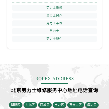
安徽省铜陵市铜官区石城大道劳力士售后服务中心（需提前预约）
劳力士维修
安徽省芜湖市镜湖区中山路步行街劳力士售后服务中心（需提前预约）
安徽省宣城市宣州区叠嶂西路劳力士售后服务中心（需提前预约）
劳力士保养
福建省龙岩市新罗区九一南路劳力士售后服务中心（需提前预约）
劳力士手表
福建省南平市建阳区人民西路劳力士售后服务中心（需提前预约）
劳力士
福建省宁德市蕉城区天湖东路劳力士售后服务中心（需提前预约）
劳力士配件
福建省莆田市城厢区霞林街道荔华东大道劳力士售后服务中心（需提前预约）
福建省三明市三元区东乾二路劳力士售后服务中心（需提前预约）
福建省漳州市龙文区步港路劳力士售后服务中心（需提前预约）
江苏省常州市新北区龙锦路1590号现代传媒中心5号楼10层1008室劳力士售后服务中心（需提前预约）
江苏省淮安市清江浦区淮海北路劳力士售后服务中心（需提前预约）
江苏省连云港市海州区通灌北路劳力士售后服务中心（需提前预约）
ROLEX ADDRESS
江苏省南京市秦淮区中山南路1号南京中心22层22-C1-C3室劳力士售后服务中心（需提前预约）
北京劳力士维修服务中心地址电话查询
江苏省宿迁市宿城区西湖路劳力士售后服务中心（需提前预约）
江苏省泰州市海陵区永定东路399号置地商务中心东塔（华润万象城）17层1706室劳力士售后服务中心（需提前预约）
江苏省徐州市鼓楼区淮海东路29号苏宁广场IFC国际金融中心35层3508室劳力士售后服务中心（需提前预约）
朝阳区
东城区
西城区
丰台区
石景山区
海淀区