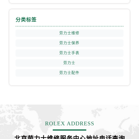
福建省漳州市龙文区步港路劳力士售后服务中心（需提前预约）
江苏省常州市新北区龙锦路1590号现代传媒中心5号楼10层1008室劳力士售后服务中心（需提前预约）
分类标签
江苏省淮安市清江浦区淮海北路劳力士售后服务中心（需提前预约）
江苏省连云港市海州区通灌北路劳力士售后服务中心（需提前预约）
劳力士维修
江苏省南京市秦淮区中山南路1号南京中心22层22-C1-C3室劳力士售后服务中心（需提前预约）
劳力士保养
江苏省宿迁市宿城区西湖路劳力士售后服务中心（需提前预约）
劳力士手表
江苏省泰州市海陵区永定东路399号置地商务中心东塔（华润万象城）17层1706室劳力士售后服务中心（需提前预约）
江苏省徐州市鼓楼区淮海东路29号苏宁广场IFC国际金融中心35层3508室劳力士售后服务中心（需提前预约）
劳力士
江苏省盐城市盐都区世纪大道5号盐城金融城写字楼1号楼16层1604室劳力士售后服务中心（需提前预约）
劳力士配件
江苏省扬州市邗江区国展路29号星耀天地写字楼1号楼18层1803室劳力士售后服务中心（需提前预约）
江苏省镇江市京口区中山东路劳力士售后服务中心（需提前预约）
江西省抚州市临川区赣东大道劳力士售后服务中心（需提前预约）
江西省赣州市章贡区文清路劳力士售后服务中心（需提前预约）
江西省吉安市吉州区井冈山大道劳力士售后服务中心（需提前预约）
ROLEX ADDRESS
江西省景德镇市珠山区珠山中路劳力士售后服务中心（需提前预约）
江西省九江市浔阳区浔阳路劳力士售后服务中心（需提前预约）
北京劳力士维修服务中心地址电话查询