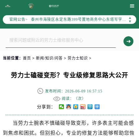
扬州市邗江区国展路29号星耀天地写字楼1号楼18层1803室（需提前预约）

盐城市盐都区世纪大道5号盐城金融城写字楼1号楼16层1604室（需提前预约）
▲
官网公告>
泰州市海陵区永定东路399号置地商务中心东塔写字楼（华润万象城）17层1706室（需提前预约）
▼
宁波市江北区大闸南路500号来福士广场办公楼20层2009室（需提前预约）
杭州市上城区钱江路1366号华润大厦写字楼A座5层503-5室（需提前预约）
金华市金东区东市南街777号金华万达广场写字楼4号楼22层2209室（需提前预约）
绍兴市越城区胜利东路379号世茂天际中心写字楼8层805室（需提前预约）
当前位置：
首页
>
新闻/知识/问答
>
劳力士知识
>
嘉兴市南湖区广益路705号嘉兴世界贸易中心写字楼A座13层1304室（需提前预约）
南昌市红谷滩新区红谷中大道998号绿地双子塔（中央广场）A1座办公楼14层07室（需提前预约）
劳力士磕碰变形？专业级修复思路大公开
济南市历下区经十路11111号华润中心写字楼（万象城）15层1508室（需提前预约）
广州市天河区天河路230号万菱汇国际中心写字楼A塔7层704室（需提前预约）
发布时间：2026-06-09 16:57:15
广州市越秀区环市东路371-375号世界贸易中心大厦南塔写字楼15层07室（需提前预约）
阅读：（
次）
深圳市罗湖区深南东路5001号华润大厦写字楼17层1701室（需提前预约）
分享到：
惠州市惠城区江北文昌一路7号华贸大厦写字楼1座30层05室（需提前预约）
当劳力士腕表不慎磕碰导致变形，许多表主可能会感
厦门市思明区湖滨东路95号华润大厦写字楼B座11层1104室（需提前预约）
到焦虑和困扰。但别担心，专业的修复方法能够帮助您恢
福州市鼓楼区五四路128-1号恒力城写字楼15层03室（需提前预约）