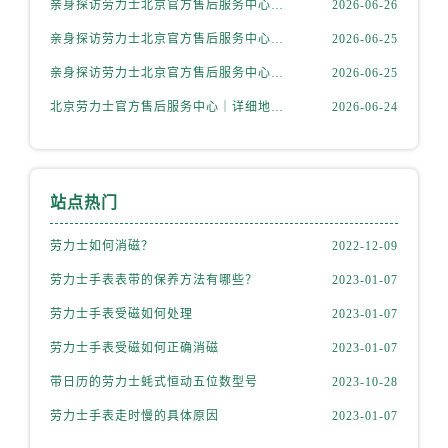
亲身探访劳力士北京官方售后服务中心｜网点地址及官方服务电话（2026年6月最新）
2026-06-26
安徽省滁州市琅琊区南谯北路劳力士售后服务中心（需提前预约）
安徽省阜阳市颍州区颍州北路劳力士售后服务中心（需提前预约）
亲身探访劳力士北京官方售后服务中心｜网点地址及售后热线（2026年6月最新）
2026-06-25
安徽省淮北市相山区淮海路劳力士售后服务中心（需提前预约）
亲身探访劳力士北京官方售后服务中心｜完整地址与联系电话（2026年6月最新）
2026-06-25
安徽省淮南市田家庵区国庆中路劳力士售后服务中心（需提前预约）
北京劳力士官方售后服务中心｜详细地址与官方热线权威信息公示（2026年6月最新）
2026-06-24
安徽省黄山市屯溪区黄山西路劳力士售后服务中心（需提前预约）
安徽省六安市金安区解放中路劳力士售后服务中心（需提前预约）
安徽省马鞍山市雨山区湖南西路劳力士售后服务中心（需提前预约）
站点热门
安徽省宿州市埇桥区人民中路劳力士售后服务中心（需提前预约）
安徽省铜陵市铜官区石城大道劳力士售后服务中心（需提前预约）
劳力士如何消磁？
2022-12-09
安徽省芜湖市镜湖区中山路步行街劳力士售后服务中心（需提前预约）
劳力士手表表带的保养方法有哪些？
2023-01-07
安徽省宣城市宣州区叠嶂西路劳力士售后服务中心（需提前预约）
劳力士手表受磁如何处理
2023-01-07
福建省龙岩市新罗区九一南路劳力士售后服务中心（需提前预约）
福建省南平市建阳区人民西路劳力士售后服务中心（需提前预约）
劳力士手表受磁如何正确消磁
2023-01-07
福建省宁德市蕉城区天湖东路劳力士售后服务中心（需提前预约）
带日历的劳力士蚝式恒动五位数型号
2023-10-28
福建省莆田市城厢区霞林街道荔华东大道劳力士售后服务中心（需提前预约）
劳力士手表走时慢的具体原因
2023-01-07
福建省三明市三元区东乾二路劳力士售后服务中心（需提前预约）