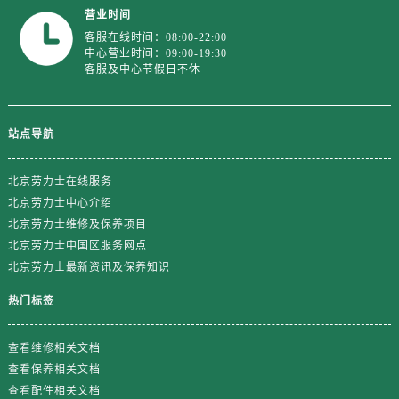
山东省枣庄市滕州市北辛路与善国路交叉口劳力士售后服务中心（需提前预约）
营业时间
山东省淄博市张店区金晶大道劳力士售后服务中心（需提前预约）
客服在线时间：08:00-22:00
中心营业时间：09:00-19:30
上海市黄浦区南京东路299号宏伊国际广场写字楼8层806室劳力士售后服务中心（需提前预约）
客服及中心节假日不休
上海市徐汇区虹桥路3号港汇中心2座37层3705室劳力士售后服务中心（需提前预约）
浙江省杭州市上城区钱江路1366号华润大厦A座5层503-5室劳力士售后服务中心（需提前预约）
浙江省湖州市吴兴区劳动路劳力士售后服务中心（需提前预约）
站点导航
浙江省嘉兴市南湖区广益路705号嘉兴世界贸易中心A座13层1304室劳力士售后服务中心（需提前预约）
浙江省金华市金东区东市南街777号金华万达广场4号楼22楼2209室劳力士售后服务中心（需提前预约）
北京劳力士在线服务
北京劳力士中心介绍
浙江省丽水市莲都区解放街劳力士售后服务中心（需提前预约）
北京劳力士维修及保养项目
浙江省宁波市江北区大闸南路500号来福士广场办公楼20层2009室劳力士售后服务中心（需提前预约）
北京劳力士中国区服务网点
浙江省衢州市柯城区上街劳力士售后服务中心（需提前预约）
北京劳力士最新资讯及保养知识
浙江省绍兴市越城区胜利东路379号世茂天际中心写字楼8层805室劳力士售后服务中心（需提前预约）
热门标签
浙江省舟山市定海区解放东路劳力士售后服务中心（需提前预约）
澳门特别行政区大堂区议事亭前地（新马路）劳力士售后服务中心（需提前预约）
查看维修相关文档
澳门特别行政区风顺堂区南湾大马路劳力士售后服务中心（需提前预约）
查看保养相关文档
澳门特别行政区花地玛堂区关闸广场劳力士售后服务中心（需提前预约）
查看配件相关文档