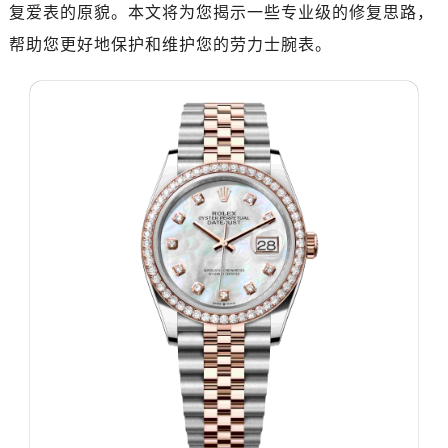
成都市锦江区人民东路6号SAC东原中心写字楼24层2406B室（需提前预约）
复爱表的原貌。本文将为您揭示一些专业级的修复思路，
重庆市江北区观音桥步行街2号融恒时代广场写字楼9层902室（需提前预约）
帮助您更好地保护和维护您的劳力士腕表。
长沙市芙蓉区定王台街道建湘路393号世茂环球金融中心写字楼（芙蓉广场）10层13室（需提前预约）
郑州市二七区铭功路10号华润大厦写字楼29层2905室（需提前预约）
太原市迎泽区解放路15号亨得利名表服务中心（品牌授权店）3层整层（需提前预约）
沈阳市沈河区中街路137号亨得利名表服务中心（品牌授权店）1层整层（需提前预约）
沈阳市沈河区中街路83号亨得利名表服务中心（品牌授权店）1层整层（需提前预约）
乌鲁木齐市天山区红山路26号时代广场（CCMALL）C座17层17-B（需提前预约）
温州市鹿城区锦绣路1067号置信广场10层1015室（需提前预约）
哈尔滨市道里区友谊西路600号富力中心T2座写字楼29层03室（需提前预约）
大连市中山区人民路15号国际金融大厦7层G室（需提前预约）
佛山市禅城区季华五路57号万科金融中心C座12层1205室（需提前预约）
东莞市东城街道鸿福东路1号民盈国贸中心T1写字楼9层907室（需提前预约）
无锡市梁溪区人民中路139号恒隆广场写字楼1座11层1104室（需提前预约）
南通市崇川区工农路57号圆融广场写字楼16层1603室（需提前预约）
苏州市苏州工业园区星港街199号苏州中心办公楼C座22层08室（需提前预约）