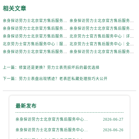
山西省大同市平城区迎宾街劳力士售后服务中心（需提前预约）
相关文章
山西省晋城市城区黄华街劳力士售后服务中心（需提前预约）
山西省晋中市榆次区顺城街劳力士售后服务中心（需提前预约）
亲身探访劳力士北京官方售后服务中心｜全新地址电话一览（2026年7月最新）
亲身探访劳力士北京官方售后服务中心｜网点地址与售后热线（2026年6月最新）
山西省临汾市尧都区解放路劳力士售后服务中心（需提前预约）
亲身探访劳力士北京官方售后服务中心｜网点地址及官方服务电话（2026年6月最新）
亲身探访劳力士北京官方售后服务中心｜网点地址及售后热线（2026年6月最新）
亲身探访劳力士北京官方售后服务中心｜完整地址与联系电话（2026年6月最新）
北京劳力士官方售后服务中心｜详细地址与官方热线权威信息公示（2026年6月最新）
山西省吕梁市离石区永宁中路与建设街交叉口劳力士售后服务中心（需提前预约）
北京劳力士官方售后服务中心｜服务热线及详细地址权威信息公示（2026年6月最新）
北京劳力士官方售后服务中心｜全新地址与售后热线权威信息公示（2026年6月最新）
山西省朔州市朔城区怡西路与鄯阳西街交汇处劳力士售后服务中心（需提前预约）
亲身探访劳力士北京官方售后服务中心｜热线与地址（2026年6月最新）
亲身探访劳力士北京官方售后服务中心｜最新电话和维修地址（2026年6月最新）
山西省忻州市忻府区和平东街与七一南路交叉口劳力士售后服务中心（需提前预约）
山西省阳泉市郊区平阳东街与新城大道交叉口劳力士售后服务中心（需提前预约）
上一篇：
修复还是更换？劳力士表壳损坏后的最优选择
山西省运城市盐湖区河东街劳力士售后服务中心（需提前预约）
下一篇：
劳力士表盘出现锈迹？老表匠私藏处理技巧大公开
山西省长治市潞州区英雄中路劳力士售后服务中心（需提前预约）
山西省太原市迎泽区迎泽街道解放路15号亨得利名表维修授权店3楼劳力士售后服务中心（需提前预约）
天津市和平区赤峰道136号天津国际金融中心26层2603室劳力士售后服务中心（需提前预约）
最新发布
安徽省安庆市迎江区人民路劳力士售后服务中心（需提前预约）
安徽省蚌埠市蚌山区淮河路劳力士售后服务中心（需提前预约）
亲身探访劳力士北京官方售后服务中心｜全新地址电话一览（2026年7月最新）
2026-06-27
安徽省亳州市谯城区魏武大道劳力士售后服务中心（需提前预约）
亲身探访劳力士北京官方售后服务中心｜网点地址与售后热线（2026年6月最新）
2026-06-26
安徽省池州市贵池区长江路劳力士售后服务中心（需提前预约）