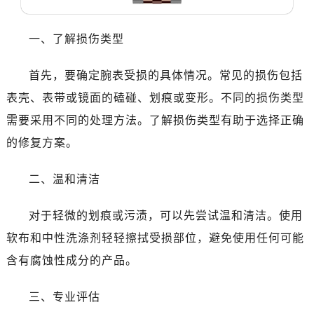
武汉市江汉区解放大道686号世界贸易大厦38层09室（需提前预约）
南宁市青秀区金湖路59号地王大厦12楼1224室（需提前预约）
一、了解损伤类型
合肥市蜀山区潜山路111号万象城华润大厦B座12楼03室（需提前预约）
泉州市丰泽区宝洲路729号浦西万达中心写字楼A座7楼709室（需提前预约）
首先，要确定腕表受损的具体情况。常见的损伤包括
青岛市南区山东路6号华润大厦B座22层04室（需提前预约）
表壳、表带或镜面的磕碰、划痕或变形。不同的损伤类型
烟台市芝罘区胜利路139号万达金融中心A座907室（需提前预约）
需要采用不同的处理方法。了解损伤类型有助于选择正确
长春市朝阳区西安大路727号中银大厦A座(旺进大厦)18层09室（需提前预约）
的修复方案。
贵阳市南明区都司高架桥路33号亨特国际金融中心14楼14D（需提前预约）
昆明市盘龙区北京路928号同德昆明广场写字楼10层06室（需提前预约）
二、温和清洁
石家庄市长安区中山东路39号勒泰中心写字楼B座13层07室（需提前预约）
西安市碑林区南关正街88号华侨城长安国际中心E座6楼10室（需提前预约）
对于轻微的划痕或污渍，可以先尝试温和清洁。使用
海口市龙华区金贸东路5号海口华润大厦B座17层1707室（需提前预约）
软布和中性洗涤剂轻轻擦拭受损部位，避免使用任何可能
唐山市路南区新华东道100号万达广场写字楼A座10层1002室（需提前预约）
含有腐蚀性成分的产品。
台州市椒江区东海大道1800号腾达中心东1幢20楼2002室（需提前预约）
内蒙古自治区呼和浩特市玉泉区大学西街70号华润万象城写字楼（鄂尔多斯大厦）23层2326室（需提前预约）
三、专业评估
甘肃省兰州市七里河区西津西路16号兰州中心写字楼21层2102室（需提前预约）