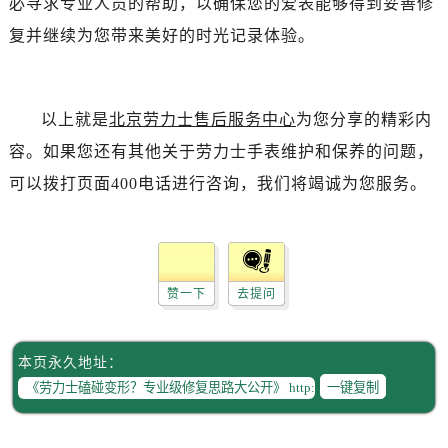
必寻求专业人员的帮助，以确保您的爱表能够得到妥善修
辽宁省沈阳市沈河区中街路137号亨得利名表维修授权店1楼劳力士售后服务中心（需提前预约）
复并继续为您带来美好的时光记录体验。
辽宁省沈阳市沈河区中街路83号亨得利名表维修授权店1楼劳力士售后服务中心（需提前预约）
北京市朝阳区建国门外大街甲6号华熙国际中心D座11层1102室劳力士售后服务中心（需提前预约）
北京市东城区东长安街1号王府井东方广场W3座6层602室劳力士售后服务中心（需提前预约）
以上就是
北京劳力士售后服务中心
为您分享的精彩内
河北省保定市竞秀区朝阳北大街北国先天下劳力士售后服务中心（需提前预约）
内蒙古自治区阿拉善盟市左旗土尔扈特大街劳力士售后服务中心（需提前预约）
容。如果您还有其他关于劳力士手表维护和保养的问题，
内蒙古自治区巴彦淖尔市临河区新华街劳力士售后服务中心（需提前预约）
可以拨打页面400电话进行咨询，我们将竭诚为您服务。
内蒙古自治区包头市青山区幸福路甲3号王府井百货名表维修劳力士售后服务中心（需提前预约）
内蒙古自治区赤峰市红山区哈达街劳力士售后服务中心（需提前预约）
内蒙古自治区鄂尔多斯市东胜区伊金霍洛街劳力士售后服务中心（需提前预约）
内蒙古自治区呼伦贝尔市海拉尔区中央街劳力士售后服务中心（需提前预约）
赞一下
去提问
内蒙古自治区通辽市科尔沁区明仁大街劳力士售后服务中心（需提前预约）
内蒙古自治区乌海市海勃湾区人民南路劳力士售后服务中心（需提前预约）
本页永久地址：
内蒙古自治区乌兰察布市集宁区恩和大街劳力士售后服务中心（需提前预约）
一键复制
内蒙古自治区锡林郭勒盟市锡林浩特市光明街与额尔敦路交叉口劳力士售后服务中心（需提前预约）
内蒙古自治区兴安盟市乌兰浩特市兴安大街劳力士售后服务中心（需提前预约）