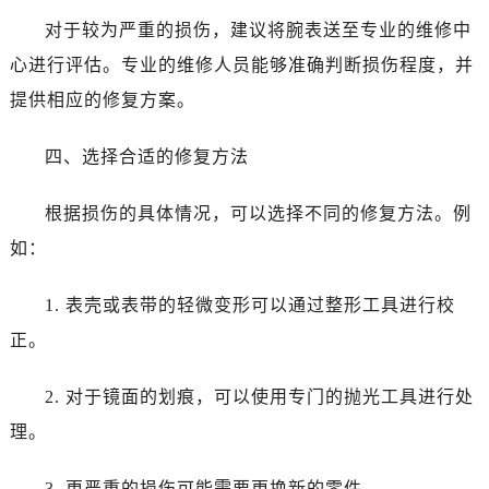
黑龙江省大庆市萨尔图区会战大街劳力士售后服务中心（需提前预约）
对于较为严重的损伤，建议将腕表送至专业的维修中
黑龙江省鹤岗市向阳区红军路劳力士售后服务中心（需提前预约）
心进行评估。专业的维修人员能够准确判断损伤程度，并
黑龙江省黑河市爱辉区中央街劳力士售后服务中心（需提前预约）
提供相应的修复方案。
黑龙江省鸡西市鸡冠区红军路劳力士售后服务中心（需提前预约）
黑龙江省佳木斯市向阳区长安路劳力士售后服务中心（需提前预约）
四、选择合适的修复方法
黑龙江省牡丹江市东安区太平路劳力士售后服务中心（需提前预约）
黑龙江省七台河市桃山区大同街劳力士售后服务中心（需提前预约）
根据损伤的具体情况，可以选择不同的修复方法。例
黑龙江省齐齐哈尔市龙沙区龙华路劳力士售后服务中心（需提前预约）
如：
黑龙江省双鸭山市尖山区新兴大街劳力士售后服务中心（需提前预约）
黑龙江省绥化市北林区新华街与康庄路交叉口劳力士售后服务中心（需提前预约）
1. 表壳或表带的轻微变形可以通过整形工具进行校
黑龙江省伊春市伊美区通河路劳力士售后服务中心（需提前预约）
正。
吉林省白城市洮北区明仁南街劳力士售后服务中心（需提前预约）
吉林省白山市浑江区浑江大街劳力士售后服务中心（需提前预约）
2. 对于镜面的划痕，可以使用专门的抛光工具进行处
吉林省吉林市船营区河南街劳力士售后服务中心（需提前预约）
理。
吉林省辽源市龙山区人民大街劳力士售后服务中心（需提前预约）
吉林省梅河口市新华街道梅河大街劳力士售后服务中心（需提前预约）
3. 更严重的损伤可能需要更换新的零件。