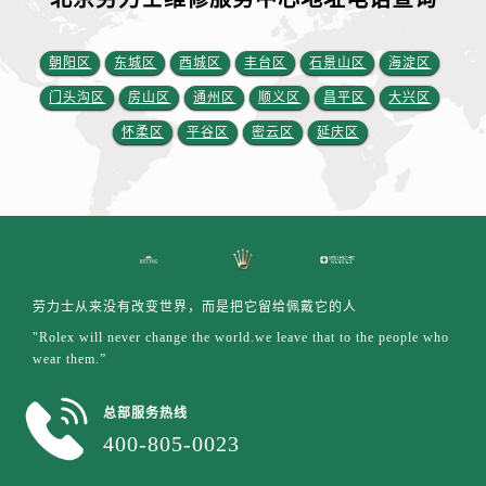
江西省南昌市红谷滩新区红谷中大道998号绿地双子塔（中央广场）A1座办公楼14层1407室劳力士售后服务中心（需提前预约）
江西省萍乡市安源区萍安北大道与康庄路交叉口劳力士售后服务中心（需提前预约）
朝阳区
东城区
西城区
丰台区
石景山区
海淀区
江西省上饶市信州区滨江西路劳力士售后服务中心（需提前预约）
门头沟区
房山区
通州区
顺义区
昌平区
大兴区
江西省新余市渝水区北湖西路劳力士售后服务中心（需提前预约）
江西省宜春市袁州区中山中路劳力士售后服务中心（需提前预约）
怀柔区
平谷区
密云区
延庆区
江西省鹰潭市月湖区胜利东路劳力士售后服务中心（需提前预约）
山东省德州市德城区东风中路劳力士售后服务中心（需提前预约）
山东省东营市东营区济南路劳力士售后服务中心（需提前预约）
山东省济南市历下区经十路11111号华润中心写字楼（万象城）15层1508室劳力士售后服务中心（需提前预约）
山东省济宁市任城区太白楼路劳力士售后服务中心（需提前预约）
劳力士从来没有改变世界，而是把它留给佩戴它的人
山东省莱芜市文化南路8号银座商城名表维修一楼名表维修劳力士售后服务中心（需提前预约）
"Rolex will never change the world.we leave that to the people who
山东省临沂市兰山区解放路劳力士售后服务中心（需提前预约）
wear them.”
山东省日照市东港区烟台路劳力士售后服务中心（需提前预约）
山东省泰安市泰山区财源街道泰山大街劳力士售后服务中心（需提前预约）
总部服务热线
山东省威海市环翠区新威海路89号振华商厦一楼名表维修劳力士售后服务中心（需提前预约）
400-805-0023
山东省潍坊市奎文区东风东街劳力士售后服务中心（需提前预约）