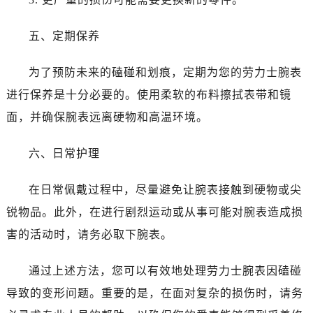
吉林省四平市铁东区紫气大路与南九经街交汇处劳力士售后服务中心（需提前预约）
吉林省松原市宁江区五环大街劳力士售后服务中心（需提前预约）
五、定期保养
吉林省通化市东昌区环通乡江南大街劳力士售后服务中心（需提前预约）
吉林省延边市延吉市解放路劳力士售后服务中心（需提前预约）
为了预防未来的磕碰和划痕，定期为您的劳力士腕表
辽宁省鞍山市铁东区站前街劳力士售后服务中心（需提前预约）
进行保养是十分必要的。使用柔软的布料擦拭表带和镜
辽宁省本溪市平山区胜利路劳力士售后服务中心（需提前预约）
面，并确保腕表远离硬物和高温环境。
辽宁省朝阳市双塔区新华路劳力士售后服务中心（需提前预约）
辽宁省丹东市振兴区七经街劳力士售后服务中心（需提前预约）
六、日常护理
辽宁省抚顺市新抚区东一路劳力士售后服务中心（需提前预约）
辽宁省阜新市海州区解放大街劳力士售后服务中心（需提前预约）
在日常佩戴过程中，尽量避免让腕表接触到硬物或尖
辽宁省葫芦岛市连山区中央路劳力士售后服务中心（需提前预约）
锐物品。此外，在进行剧烈运动或从事可能对腕表造成损
辽宁省锦州市古塔区中央大街劳力士售后服务中心（需提前预约）
害的活动时，请务必取下腕表。
辽宁省辽阳市白塔区新运大街劳力士售后服务中心（需提前预约）
辽宁省盘锦市兴隆台区石油大街劳力士售后服务中心（需提前预约）
通过上述方法，您可以有效地处理劳力士腕表因磕碰
辽宁省铁岭市银州区南马路劳力士售后服务中心（需提前预约）
导致的变形问题。重要的是，在面对复杂的损伤时，请务
辽宁省营口市站前区市府路与渤海大街交叉口劳力士售后服务中心（需提前预约）